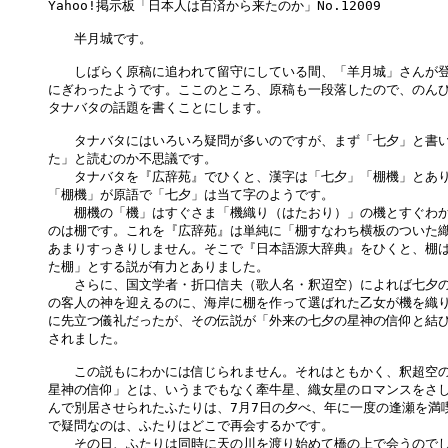
Yahoo!掲示板「日本人は百済から来たのか」No.12009

　　半月城です。

　　しばらく原稿に追われて留守にしている間、「羊月城」さんが登
にぎわったようです。ここのところ、原稿も一段落したので、のんび
タナバタの話題を書くことにします。

　　タナバタにはいろいろ疑問が多いのですが、まず「七夕」と書い
た」と読むのか不思議です。

　　タナバタを『広辞苑』でひくと、漢字は「七夕」「棚機」とあり
「棚機」が原語で「七夕」は当て字のようです。

　　棚機の「機」はすぐさま「機織り（はたおり）」の機とすぐわか
のは棚です。これを『広辞苑』は単純に「棚すなわち横板のついた織
あまりすっきりしません。そこで『日本語源大辞典』をひくと、棚は
た棚」とする説が有力とありました。

　　さらに、国文学者・折口信夫（歌人名・釈迢空）によれば七夕の
の客人の神を迎えるのに、海岸に棚を作って選ばれた乙女が機を織り
に先立つ儀礼だったが、その伝説が「外来の七夕の星神の信仰と結び
されました。

　　この説もにわかには信じられません。それはともかく、釈超空の
星神の信仰」とは、いうまでもなく牽牛星、織女星のロマンスをさし
んで別居させられたふたりは、7月7日の夕べ、年に一度の逢瀬を満喫
で疑問なのは、ふたりはどこで再会するかです。

　　その日、ふたりは同時に天の川を渡り始めて橋の上で会うのでし