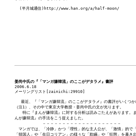
  (半月城通信)http://www.han.org/a/half-moon/

姜尚中氏の『「マンガ嫌韓流」のここがデタラメ』書評

2006.6.18

メーリングリスト[zainichi:29910]

　 最近、『「マンガ嫌韓流」のここがデタラメ』の書評がいくつか
（注1）、その中で東京大学教授・姜尚中氏の文が光ります。

　　特に『まんが嫌韓流』に対する分析は読みごたえがあります。ま
んが嫌韓流』の手法をこう捉えました。

　　　　　　　－－－－－－－－－－－－－－－－－－－－

　マンガでは、「冷静」かつ「理性」的な主人公が、「激情」的で「
「韓国人」や「在日コリアン」の様々な「欺瞞」や「狂態」を暴き出