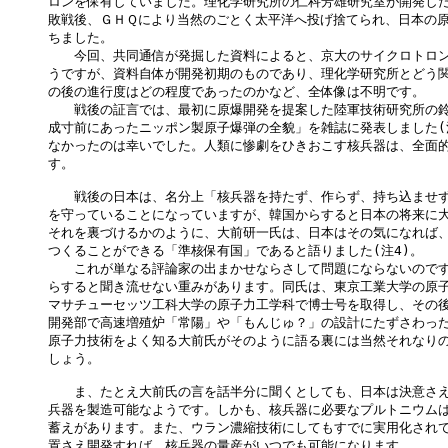
ロンを保有していました。理化学研究所の仁科芳雄研究室が開発した
敗戦後、ＧＨＱにより当然のごとく太平洋へ投げ捨てられ、日本の原
ちました。

　　今回、共同通信が発掘した資料によると、京大のサイクロトロン
うですが、資料自体が開発初期のものであり、理化学研究所とどう関
の後の進行度はどの程度であったのかなど、全体像は不明です。

　　戦後の証言では、最初に原爆開発を提案した陸軍技術研究所の鈴
成寸前にあったニッポン製原子爆弾の全貌」を雑誌に発表しました(注
なかったのは幸いでした。人類に惨劇をひきおこす核兵器は、全面的
す。

　　戦後の日本は、名分上「核兵器を持たず、作らず、持ち込ませず
を守っていることになっていますが、韓国からすると日本の将来に大
それを裏づけるかのように、大前研一氏は、日本はその気になれば、9
つくることができる「準核保有国」であると語りました(注4)。

　　これが単なる評論家の出まかせならさして問題にならないのです
らすると聞き流せない重みがあります。同氏は、東京工業大学の原子
マサチューセッツ工科大学の原子力工学科で博士号を取得し、その後
開発部で高速増殖炉「常陽」や「もんじゅ？」の設計にたずさわった
原子力技術をよく知る大前氏がそのように語る裏には当然それなりの
しょう。

　　ま、たとえ大前氏の言を話半分に聞くとしても、日本は決意さえ
兵器を製造可能なようです。しかも、核兵器に必要なプルトニウムは
蓄えがあります。また、ウラン濃縮技術にしてもすでに実用化されて
置さえ開発すれば、核兵器の量産がいつでも可能になります。
