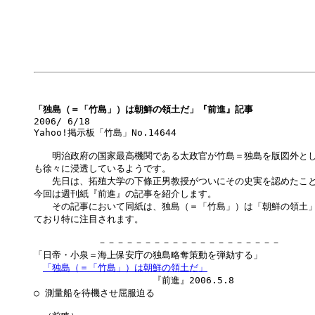
「独島（＝「竹島」）は朝鮮の領土だ」『前進』記事

2006/ 6/18

Yahoo!掲示板「竹島」No.14644

　　明治政府の国家最高機関である太政官が竹島＝独島を版図外とし
も徐々に浸透しているようです。

　　先日は、拓殖大学の下條正男教授がついにその史実を認めたこと
今回は週刊紙『前進』の記事を紹介します。

　　その記事において同紙は、独島（＝「竹島」）は「朝鮮の領土」
ており特に注目されます。

　　　　　　　－－－－－－－－－－－－－－－－－－－－

「日帝・小泉＝海上保安庁の独島略奪策動を弾劾する」

「独島（＝「竹島」）は朝鮮の領土だ」

　　　　　　　　　　　　　『前進』2006.5.8

○ 測量船を待機させ屈服迫る
