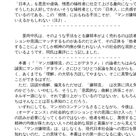
「日本人」を悪意や虚偽、憎悪の犠牲者に仕立て上げる趣向になって
そうしたお人好しでかわいそうな犠牲者としての「日本人」に共感す
ているのである。この「俗情」におもねる手法こそが、『マンガ嫌韓
いえるかもしれない（注2）。

　　　　　　　－－－－－－－－－－－－－－－－－－－－

　　姜尚中氏は、そのような手法をとる嫌韓本がよく売れるのは読者
ションや意識にマッチするものがあるのだとみて、その正体を「他者
することによってしか精神の均衡が保たれない人々の社会的な屈折と
ているようです。同氏は書評にこう記しました。

　　　　　　　－－－－－－－－－－－－－－－－－－－－

　本書（『「マンガ嫌韓流」のここがデタラメ』）の論者たちはみな
誠実にマンガの「デタラメ」さにひとつひとつ反論を加えながらも、
く、あくまでも「理解」の大切を力説してやまない。そこに真摯な誠
ことができるはずだ。

　ただ、誤認や曲解、偏見をただせば、「嫌韓流」　は次第に消え失
のかどうか。いやむしろ、そうした「意図的な」曲解と誇張こそが、
ネルギー源になり、それで盛り上がっているのではないか。もちろん
ちはそんなことは百も承知のことだろう。

　いずれにしても、マンガのコンテンツもさることながら、今後は、
（オーディエンス）の社会的なポジションとその意識に分け入った『
の読みが必要になってくるのではないか。他者を軽んじ、蔑視するこ
精神の均衡が保たれない人々の社会的な屈折と葛藤がそこから見えて
い。『マンガ嫌韓流』は、はしなくも、現代日本社会論への窓口を開
知れないのだ。この意味でも、本書はその第一歩になるに違いない。