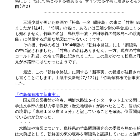
島にして 他に竹島と称する者あるも サイジたる小島に過ぎざるを知
由(注2)

　　　　　　　－－－－－－－－－－－－－－－－－－－－

　　三浦少尉が画いた略画で「松島 一名 欝陵島」の東に「竹嶼 Bous
ましたが(注4)、「竹嶼」の名は、あるいは三浦少尉の早合点によっ
も知れません。竹嶼の名は、島根県士族・戸田敬義の欝陵島への渡海
儀」に付属する詳細な地図にすらないようです。

　　その後、竹嶼の名は 1894年版の『朝鮮水路誌』にも「欝陵島（
の中に記されました。「竹島」の名はありません。一方、現在の竹島
コールト列岩」の名で同書に記されました。この島がかつて松島と呼
見が水路部にはなかったようです。

　　最近、この『朝鮮水路誌』に関する「新事実」の報道が注目され
も書くことにします。山陰中央新報(7/12)は「竹島領有権で新事実
した。

「竹島領有権で新事実」

　　国立国会図書館が今春、朝鮮水路誌をインターネット上で公開し
学法文学部の舩杉力修助教授（歴史地理学）が調べたところ、冒頭の
の境界は「東経１３０度３５分」と記していることを確認。位置関係
ているのが分かった。

　・・・

　水路誌や海図について、島根県の竹島問題研究会の委員を務める舩
は大前提として、朝鮮国の東の境界を鬱陵島と認識していた」と強調
　　　　　　　－－－－－－－－－－－－－－－－－－－－
