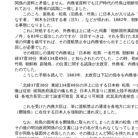
関係の資料と矛盾しません。内務省資料でも江戸時代の竹島は朝鮮領
れており、外務省の認識に一致しました。

　　このころ、新島名・松島（旧島名・竹島）に日本人が入り込み「
なす者」「樹木を討伐する者（注5）」などが現われ、1882年、朝鮮
る事態になりました。

　　これに対処するため、外務省は上に述べた伺書「朝鮮国所属蔚陵
ノ件」を83年に提出したのですが、注目すべきは、それを受けた太政
省の伺書を裁可すれば、その渡航禁止令は内務省から出すことになる
回しが必要でした。

　　その根回しの過程で内務省は「日本称 松島 一名竹島 朝鮮称 
緯37度30分 東経134度49分」と知らされたのでした。この時、初
竹島 朝鮮称 蔚陵島」の位置に関する認識が太政官、外務省、内務省
たのでした。

　　こうした手順を踏んで、1883年、太政官は下記の指令を内務省
　「北緯37度30分 東経134度49分の洋上に位する日本称 松島 一
儀は従前 彼我政府議定の儀も有之 日本人民妄りに渡航上陸不相成候
様 各地方長官に於て諭達可致旨 其省より可相達 此旨及内達候也（注
　　これを受けた内務大臣は、単に渡航禁止の通達を各地方に出すに
（欝陵島）に在住する日本人を強制的に連れ戻しました。

　　なお、松島の固有名を欝陵島に取られてしまった古来の松島（竹
その後の明治政府関係の公文書にはその名が見られなくなってしまっ
官が同島を版図外と布告したため、その後ほとんど関心を持たれませ