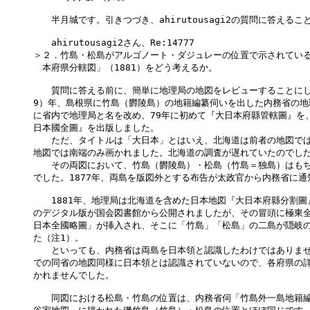
　　半月城です。引きつづき、ahirutousagi2の質問に答えるこ
　　ahirutousagi2さん、Re:14777

＞２．竹島・松島がアルゴノート・ダジュレーの位置で示されている
　本府県分轄図」（1881）をどう考えるか。

　　質問に答える前に、簡単に地理局の地図をレビューすることにしま
9）年、島根県に竹島（欝陵島）の地籍編纂伺いを出した内務省の地
に省内で地理局と名を改め、79年に初めて『大日本府縣管轄圖』を、つ
日本國全圖』を出版しました。

　　ただ、タイトルは「大日本」とはいえ、北海道は前者の地図では
地図では南端のみ画かれました。北海道の調査が遅れていたのでした
　　その両図において、竹島（欝陵島）・松島（竹島＝独島）はもち
でした。1877年、両島を版図外とする布告が太政官から内務省に通
　　1881年、地理局は北海道を含めた日本地図『大日本府縣分割圖
のデジタル版が国会図書館から公開されましたが、その冒頭に極東全
日本全國略圖」が挿入され、そこに「竹島」「松島」の二島が隠岐の
た（注1）。

　　といっても、内務省は両島を日本領と認識したわけではありませ
での同省の地図同様に日本領とは認識されていないので、各府県の詳
かれませんでした。

　　同図における松島・竹島の位置は、内務省伺「竹島外一島地籍編