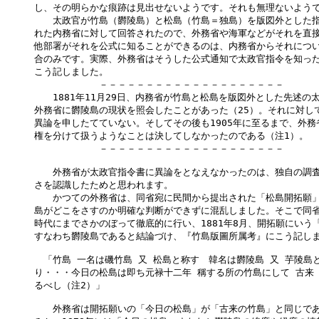
し、その明らかな痕跡は見出せないようです。それも無理ないようで
　　太政官が竹島（欝陵島）と松島（竹島＝独島）を版図外とした指
れた内務省に対して回答されたので、外務省や海軍などがそれを直接
他部署がそれを公式に知ることができるのは、内務省からそれについ
合のみです。実際、外務省はそうした公式通知で太政官指令を知った
こう記しました。

　　　　　　　－－－－－－－－－－－－－－－－－－－－

　　1881年11月29日、内務省が竹島と松島を版図外とした先述の
外務省に欝陵島の現状を照会したことがあった（25）。それに対して
異論を申したてていない。そしてその後も1905年に至るまで、外務
権を分けて扱うようなことは決してしなかったのである（注1）。

　　　　　　　－－－－－－－－－－－－－－－－－－－－

　　外務省が太政官指令書に異論をとなえなかったのは、独自の調査
さを認識したためと思われます。

　　かつての外務省は、同省宛に民間から提出された「松島開拓願」
島がどこをさすのか明確な判断ができずに混乱しました。そこで同省
時代にまでさかのぼって徹底的に行い、1881年8月、開拓願にいう
すなわち欝陵島であると結論づけ、『竹島版圖所属考』にこう記しま
　「竹島 一名は磯竹島 又 松島と称す　韓名は欝陵島 又 芋陵島と
り・・・今日の松島は即ち元禄十二年 稱する所の竹島にして 古来 
るべし（注2）」

　　外務省は開拓願いの「今日の松島」が「古来の竹島」と同じであ