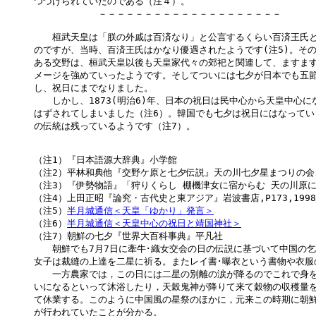
つづけられていたのである（注４）。

　　　　　　　－－－－－－－－－－－－－－－－－－－－

　　桓武天皇は「朕の外戚は百済なり」と公言するくらい百済王氏と
のですが、当時、百済王氏はかなり優遇されたようです(注5)。その
ある交野は、桓武天皇以後も天皇家代々の郊祀と関連して、ますます
メージを強めていったようです。そしてついには七夕が日本でも五節
し、祝日にまでなりました。

　　しかし、1873(明治6)年、日本の祝日は民中心から天皇中心に
はずされてしまいました（注6）。韓国でも七夕は祝日にはなってい
の伝統は残っているようです（注7）。

（注1）『日本語源大辞典』小学館

（注2）平林和典他『交野ケ原と七夕伝説』天の川七夕星まつりの会、2
（注3）『伊勢物語』「狩りくらし 棚機津女に宿からむ 天の川原に
（注4）上田正昭『論究・古代史と東アジア』岩波書店,P173,1998

（注5）
半月城通信＜天皇「ゆかり」発言＞

（注6）
半月城通信＜天皇中心の祝日と靖国神社＞
（注7）朝鮮の七夕『世界大百科事典』平凡社

　　朝鮮でも7月7日に牽牛･織女交会の日の伝説に基づいて中国の乞
女子は裁縫の上達を二星に祈る。またレイ書･曝衣という書物や衣服
　　一方農家では，この日には二星の別離の涙が降るのでこれで身を
いになるといって沐浴したり，天穀鬼神が降りて来て穀物の収穫量を
て休業する。このように中国風の星祭のほかに，元来この時期に朝鮮
が行われていたことが分かる。
