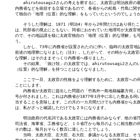
　　ahirutousagi2さんの考えを察するに、太政官は明治政府の
内務省などを統括する立場であるので、各省からの松島・竹島に関す
て独自の「地理（位置）的な理解」をもっていたというのでしょうか
　　そうした理解は、1871（明治4）年から2年間だけはあり得たこ
は、民部省の廃止にともない、同省におかれていた地理司が太政官地
ので、その地誌課を核に太政官独自の「地理（位置）的な理解」も可
う。

　　しかし、73年に内務省が設置されたのに伴い、臨時の太政官地誌
前述の地理寮になりました（注3）。したがって、その時から太政官
な理解」はそのままそっくり内務省へ移りました。

　　その結果、「抜け殻」の太政官では、ahirutousagi2さんの
（位置）的な理解」を持つことはなくなりました。

　　ここで一旦、太政官の性格をより理解するために、太政官への伺
ことにします。

　　内務省が太政官に提出した問題の「竹島外一島地籍編纂方伺」に
号が付されました。これは内務省が1877年3月中に出した数ある伺い
当することを意味します。この月の一カ月間だけでも内務省から太政
は、私がざっと確認しただけでも２９になります。

　　明治政府の代名詞である太政官には内務省のみならず、他の省庁
司法省、海軍省、工務省など、１０省庁から毎月のように相当数の伺
その数は、毎月おそらく数百に達したことでしょう。

　　当時、太政大臣、左大臣、右大臣、参議からなる太政官は、そう