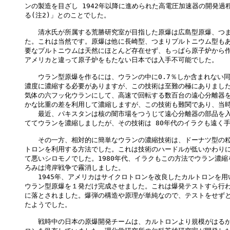
ンの製造を目ざし 1942年以降に進められた高電圧加速器の開発過程
る(注2)」とのことでした。

　　清水氏が所属する荒勝研究室が目指した原爆は広島型原爆、つま
た。これは当然です。原爆は他に長崎型、つまりプルトニウム型もあ
要なプルトニウムは天然にほとんど存在せず、もっぱら原子炉から作
アメリカと違って原子炉をもたない日本では入手不可能でした。

　　ウラン型原爆を作るには、ウランの中に0.7％しか含まれない同位
濃度に濃縮する必要がありますが、この技術は至難の極にありました
気体の六フッ化ウランにして、高速で回転する数百台の遠心分離器を
かな比重の差を利用して濃縮しますが、この技術も難関であり、当時
　　最近、パキスタンは核の闇市場をつうじて遠心分離器の部品を入
ててウランを濃縮しましたが、その技術は 80年代のイラクも遠く手
　　その一方、相対的に簡単なウランの濃縮技術は、ドーナツ型の粒
トロンを利用する方法でした。これは技術のハードルが低いかわりに
て悪いシロモノでした。1980年代、イラクもこの方法でウラン濃縮
ろみは湾岸戦争で霧消しました。

　　1945年、アメリカはサイクロトロンを改良したカルトロンを用
ウラン型原爆を１発だけ完成させました。これは爆発テストすら行わ
に落とされました。爆弾の構造や原理が単純なので、テストをせずと
たようでした。

　　戦時中の日本の原爆開発チームは、カルトロンより規模がはるか