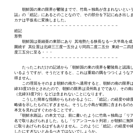
　　朝鮮国の東の限界が鬱陵までで、竹島＝独島が含まれないという
誌』の「総記」にあるとのことなので、その部分を下記にぬき出しま
カナは平仮名に変換しました。

　　　　　　　－－－－－－－－－－－－－－－－－－－－

総記

形勢

　　朝鮮国は亜細亜の東部にあり 其地勢たる狭長なる一大半島を成し
圍繞す 其位置は北緯三三度一五分より同四二度二五分 東経一二四度
度三五分に至る・・・

　　　　　　　－－－－－－－－－－－－－－－－－－－－

　　たったこれだけの記述から「朝鮮国の東の境界を鬱陵島と認識し
いるようですが、そうだとすると、これは重箱の隅をつつくようなア
得ません。

　　この理屈をそのまま朝鮮の南方へ適用すると、朝鮮の南の限界は
緯33度15分とされたので、朝鮮の限界は済州島までであり、その南
（北緯33度7分）などは含まれないことになります。

　　こうした簡単な指摘からもわかるように、「総記」の経度や緯度
略値を示したものにすぎません。そうした小島が範囲に含まれるのか
本文を見ればすぐわかることです。

　『朝鮮水路誌』の本文では、前に書いたように竹島＝独島は「リア
名で取りあげられました。もし「リアンコールト列岩」が朝鮮に無関
に取りあげられるはずもありません。このように「総記」の経度や緯
したにすぎないとみるべきではないでしょうか。
