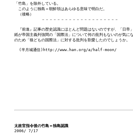
「竹島」を除外している。

　このように独島＝朝鮮領はあらゆる意味で明白だ。

　（後略）

　　　　　　　－－－－－－－－－－－－－－－－－－－－

　『前進』記事の歴史認識にほとんど問題はないのですが、「日帝」
紙が帝国主義列強間の「国際法」について何の批判もないのが気にな
のため「狼どもの国際法」に対する批判を割愛したのでしょうか。

  (半月城通信)http://www.han.org/a/half-moon/

太政官指令後の竹島＝独島認識

2006/ 7/17
