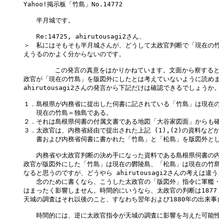
Yahoo!掲示板「竹島」No.14772

　　半月城です。

　　Re:14725, ahirutousagi2さん、

＞　私にはそもそも半月城さんが、どうして太政官判断で「現在の竹
えうるのかよく分からないのです。

	この発言の真意をはかりかねています。文面から察すると ahirutousagi2さんは、太

政官が「現在の竹島」を版図外にしたとは考えていないように読めま
ahirutousagi2さんの発言から下記だけは確認できるでしょうか。
１．島根県が内務省に提出した伺書に記されている「竹島」は現在の
　　現在の竹島＝独島である。

２．それは島根県伺書の付属文書である地図「大谷家図面」からも確
３．太政官は、内務省経由で提出された上記 (1),(2)の資料など
　　書および内務省伺書に書かれた「竹島」と「松島」を版図外とし
　　内務省や太政官判断の決め手になった資料である島根県伺書の内
政官が版図外にした「竹島」は現在の欝陵島、「松島」は現在の竹島
なると思うのですが、どうやら ahirutousagi2さんの考えは違う
　　念のために書くなら、こうした太政官の「版図外」指令に軍艦・
はまったく影響しません。時間的にいうなら、太政官の判断は1877（
天城の調査はそれ以後のこと、すなわち翌年および1880年の出来事
　　時間的には、逆に太政官指令が天城の調査に影響を与えた可能性