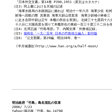
　『日本外交文書』第14巻 P390,1951（原文はカタカナ）

（注3）同上書における天城の記述

　「海軍水路局の水路雑誌に拠れば 明治十一年六月 海軍少佐 松村
　鮮海へ回航の際 其乗員 海軍大尉山澄直清　海軍少尉補小林春三　
　に赴き吉田中尉は正午 本艦の所在を実測し 北緯三十七度四十八分
　十八分に大陽高度を測りて本艦所在の東経一百三十度三十二分を得
（注4）北澤正誠『竹島考證』下、内閣文庫「外務省記録」

（注5）
堀和生「一九〇五年 日本の竹島領土編入」影印版
（注6）『公文類聚』第29編、明治38年、巻一

  (半月城通信)http://www.han.org/a/half-moon/

明治政府「竹島」島名混乱の収束

2006/ 7/23

Yahoo!掲示板「竹島」No.14790
