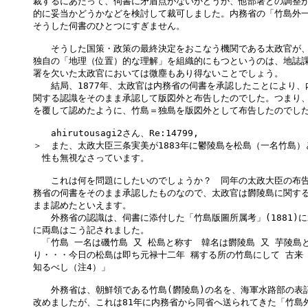
裁するにあたって、伺書に矛盾点がないかどうか、他部署との調整が
的に妥当かどうかなどを検討して裁可しました。内務省の「竹島外一
そうした伺書のひとつにすぎません。

　　そうした国策・政策の最終決定をおこなう機関である太政官が、
独自の「地理（位置）的な理解」を組織的にもつというのは、地誌課
署を欠いた太政官においては微塵もあり得ないことでしょう。

　　結局、1877年、太政官は内務省の伺書を承認したことにより、
関する認識をそのまま承認して版図外と布告したのでした。つまり、
を覆して認めたように、竹島＝独島を版図外として布告したのでした
　　ahirutousagi2さん、Re:14799,

＞　また、太政大臣三条実美が1883年に鬱陵島を松島（一名竹島）
　性も無視なさっています。

　　これは何を問題にしたいのでしょうか？　同年の太政大臣の布告
務省の伺書をそのまま承認したものなので、太政官は欝陵島に関する
まま認めたといえます。

　　外務省の認識は、伺書に添付した「竹島版圖所属考」(1881)に
に両島はこう記されました。

　「竹島 一名は磯竹島 又 松島と称す　韓名は欝陵島 又 芋陵島と
り・・・今日の松島は即ち元禄十二年 稱する所の竹島にして 古来 
知るべし（注4）」

　　外務省は、朝鮮領である竹島(欝陵島)の名を、海軍水路部の表記
改めましたが、これは81年に内務省から同省へ送られてきた「竹島外