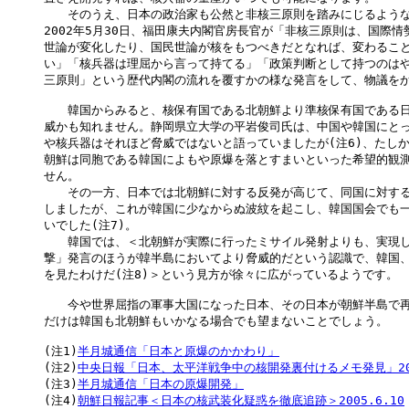
　　そのうえ、日本の政治家も公然と非核三原則を踏みにじるような
2002年5月30日、福田康夫内閣官房長官が「非核三原則は、国際情
世論が変化したり、国民世論が核をもつべきだとなれば、変わること
い」「核兵器は理屈から言って持てる」「政策判断として持つのはや
三原則」という歴代内閣の流れを覆すかの様な発言をして、物議をかも
　　韓国からみると、核保有国である北朝鮮より準核保有国である日
威かも知れません。静岡県立大学の平岩俊司氏は、中国や韓国にとっ
や核兵器はそれほど脅威ではないと語っていましたが(注6)、たしか
朝鮮は同胞である韓国によもや原爆を落とすまいといった希望的観測
せん。

　　その一方、日本では北朝鮮に対する反発が高じて、同国に対する
しましたが、これが韓国に少なからぬ波紋を起こし、韓国国会でも一
いでした(注7)。

　　韓国では、＜北朝鮮が実際に行ったミサイル発射よりも、実現し
撃」発言のほうが韓半島においてより脅威的だという認識で、韓国、
を見たわけだ(注8)＞という見方が徐々に広がっているようです。

　　今や世界屈指の軍事大国になった日本、その日本が朝鮮半島で再
だけは韓国も北朝鮮もいかなる場合でも望まないことでしょう。

(注1)
半月城通信「日本と原爆のかかわり」
(注2)
中央日報「日本、太平洋戦争中の核開発裏付けるメモ発見」200
(注3)
半月城通信「日本の原爆開発」
(注4)
朝鮮日報記事＜日本の核武装化疑惑を徹底追跡＞2005.6.10