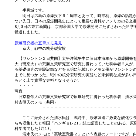
メーリングリスト[AML 8555] 

　　半月城です。

　　明日は広島の原爆投下６１周年とあって、時節柄、原爆の話題が
つい先日、日本の原爆開発史にとって重要な資料がアメリカの公文書
8月3日の東京新聞は、京都帝国大学で原爆開発にたずさわった科学者
報道しました。

原爆研究者の直筆メモ発見

　　京大、戦中の核分裂実験

　【ワシントン２日共同】太平洋戦争中に旧日本海軍から原爆開発を
大（現京大）の荒勝文策研究室で研究に携わっていた科学者２人が、
る基礎研究の実験記録などを克明に記載したメモ２冊がワシントンの
までに見つかった。戦中の核分裂研究の実態など未解明な点が多い日
もとく上で貴重な史料となりそうだ。

　・・・・

写真

　旧京都帝大の荒勝文策研究室で原爆研究に携わった科学者、清水栄
村吉明氏のメモ（共同）

　　　　　　　－－－－－－－－－－－－－－－－－－－－

　　ここに紹介された清水氏は、戦時中、原爆製造に必要な酸化ウラン
らも収集したと韓国「ハンギョレ21」誌に証言したことのある、原爆
科学者でした(注1)。

　　清水氏のメモは「実験室覚書２」という表題のノートですが、内