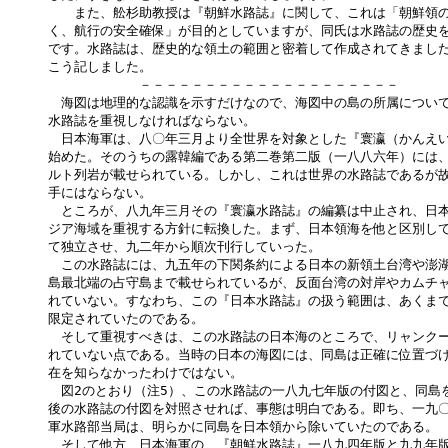
　　また、舩杉助教授は『朝鮮水路誌』に関して、これは「朝鮮領の
く、航行の安全確保」が目的としていますが、同氏は水路誌の歴史を
です。水路誌は、歴史的な領土の範囲と密着して作成されてきました
こう記しました。

　　　　　　　－－－－－－－－－－－－－－－－－－－－

　海図は地理的な認識を示すだけなので、海図中の島の所属について
水路誌を重視しなければならない。

　日本海軍は、八〇年三月より全世界を対象とした『寰瀛（かんえい
始めた。そのうちの露韓編である第二巻第二版（一八八六年）には、
ルト列岩が載せられている。しかし、これは世界の水路誌であるが故
手にはならない。

　ところが、八九年三月その『寰瀛水路誌』の編纂は中止され、日本
ジア海域を重視する方針に転換した。まず、日本領海を他と区別して
て独立させ、九二年から順次刊行していった。

　この水路誌には、九五年の下関条約による日本の新領土台湾や澎湖
島最北端の占守島まで載せられているが、反面台湾の対岸やカムチャ
れていない。すなわち、この『日本水路誌』の扱う範囲は、あくまで
限定されていたのである。

　そして重視すべきは、この水路誌の日本海のところで、リャンクー
れていない点である。当時の日本の海図には、同島は正確に位置づけ
在を知らなかったわけではない。

　図2のとおり（注5）、この水路誌の一八九七年版の付図と、同島を
後の水路誌の付図を対照させれば、事態は明白である。即ち、一九〇
軍水路部当局は、明らかに同島を日本領から除いていたのである。

　そして他方、日本海軍の　『朝鮮水路誌』一八九四年版と九九年版