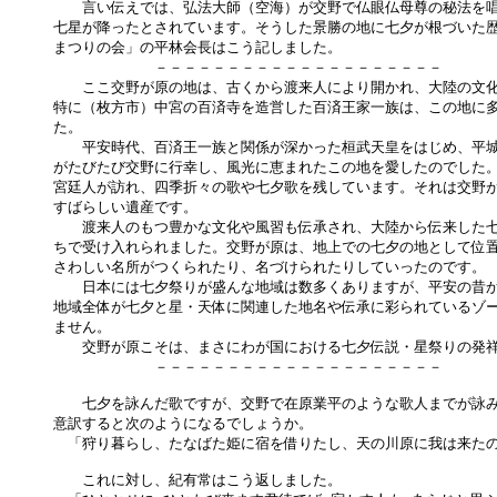
　　言い伝えでは、弘法大師（空海）が交野で仏眼仏母尊の秘法を唱
七星が降ったとされています。そうした景勝の地に七夕が根づいた歴
まつりの会」の平林会長はこう記しました。

　　　　　　　－－－－－－－－－－－－－－－－－－－－

　　ここ交野が原の地は、古くから渡来人により開かれ、大陸の文化
特に（枚方市）中宮の百済寺を造営した百済王家一族は、この地に多
た。

　　平安時代、百済王一族と関係が深かった桓武天皇をはじめ、平城
がたびたび交野に行幸し、風光に恵まれたこの地を愛したのでした。
宮廷人が訪れ、四季折々の歌や七夕歌を残しています。それは交野が
すばらしい遺産です。

　　渡来人のもつ豊かな文化や風習も伝承され、大陸から伝来した七
ちで受け入れられました。交野が原は、地上での七夕の地として位置
さわしい名所がつくられたり、名づけられたりしていったのです。

　　日本には七夕祭りが盛んな地域は数多くありますが、平安の昔か
地域全体が七夕と星・天体に関連した地名や伝承に彩られているゾー
ません。

　　交野が原こそは、まさにわが国における七夕伝説・星祭りの発祥
　　　　　　　－－－－－－－－－－－－－－－－－－－－

　　七夕を詠んだ歌ですが、交野で在原業平のような歌人までが詠み
意訳すると次のようになるでしょうか。

　「狩り暮らし、たなばた姫に宿を借りたし、天の川原に我は来たの
　　これに対し、紀有常はこう返しました。
