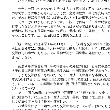
　「ひととせに ひとたび来ます君待てば 宿かす人も あらじと思ふ
　　一年に一回しか来ないのを待つようでは宿を貸す乙女もいません
の歌です。この歌からもわかるように、交野や枚方一帯は平安時代の
た。それも桓武天皇がしばしば好んでおとずれた御猟場だったようで
　　それにはわけがあったようです。一説には百済王氏出身の明信と
行幸したなどとささやかれますが、それはさだかではありません。確
が当時の都である長岡京の南に位置し、天地の祭り、郊祀（こうし）
かったことです。上田正昭氏はこう史実を記しました。

　　　　　　　－－－－－－－－－－－－－－－－－－－－

　『続日本紀』には延暦４年の11月10日、「天神を交野の柏原に祀
らに延暦６年11月5日に「天神を交野に祀る」と記す。すでに都は長
交野はその南郊にあたる。その天神郊祀が中国皇帝の郊祀にならった
まちがいない。

　・・・

　　延暦４年の場合も同６年の場合もその郊祀の日は、ともに冬至の
冬至の日に天帝を南郊の天壇に祀るのは、中国皇帝の慣例であった。
　　しかも交野は前にも述べたごとく、百済王氏の有力な本拠であっ
年の10月17日には、桓武天皇は交野に行幸して遊猟し、藤原継縄の
う）にしている。この継縄の別業が、妻 百済王明信とかかわりのあ
はいうまでもない。

　　そして同月20日にはその行宮で百済王らが「種々の楽」を奏し、
叡（明信の子）に正五位下、百済王元真・善貞・忠信に従五位下、無
じく従五位下を授けて長岡へ遷宮した。・・・

　　桓武天皇によって始められた交野の郊祀は、その後においてもそ