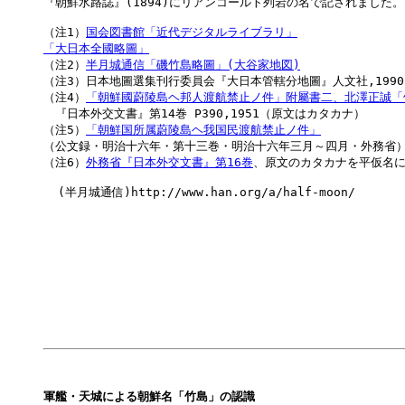
『朝鮮水路誌』(1894)にリアンコールト列岩の名で記されました。
（注1）
国会図書館「近代デジタルライブラリ」
「大日本全國略圖」

（注2）
半月城通信「磯竹島略圖」(大谷家地図)
（注3）日本地圖選集刊行委員会『大日本管轄分地圖』人文社,1990

（注4）
「朝鮮國蔚陵島ヘ邦人渡航禁止ノ件」附屬書二、北澤正誠「
　『日本外交文書』第14巻 P390,1951（原文はカタカナ）

（注5）
「朝鮮国所属蔚陵島ヘ我国民渡航禁止ノ件」
（公文録・明治十六年・第十三巻・明治十六年三月～四月・外務省）
（注6）
外務省『日本外交文書』第16巻
、原文のカタカナを平仮名に
  (半月城通信)http://www.han.org/a/half-moon/

軍艦・天城による朝鮮名「竹島」の認識