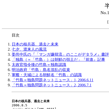
No.
目次
日本の核兵器、過去と未来
七夕、渡来人の風流
姜尚中氏の『「マンガ嫌韓流」のここがデタラメ』書評
「独島（＝「竹島」）は朝鮮の領土だ」『前進』記事
太政官指令後の竹島＝独島認識
明治政府「竹島」島名混乱の収束
軍艦・天城による朝鮮名「竹島」の認識
「竹島＝独島問題ネットニュース」1, 2006.6.11
「竹島＝独島問題ネットニュース」2, 2006.7.1
日本の核兵器、過去と未来

2006.8.5
