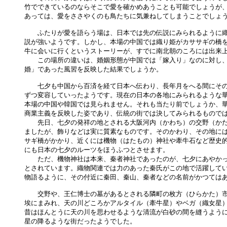
竹でできているのならそこで愛を確かめあうことも可能でしょうが、
あっては、愛をささやくのも鳥たちに気兼ねしてしまうことでしょう
　　ふたりが愛を語らう場は、日本では先の伝説にみられるように織
説が強いようです。しかし、本場の中国では織り姫がカササギの橋を
牛に会いに行くというストーリーが、すでに南北朝のころには出来上
　　この場所の違いは、婚姻形態が中国では「嫁入り」なのに対し、
婚」であった風習を反映した結果でしょうか。

　　七夕も中国から百済を経て日本へ伝わり、長年月をへる間にその
ずつ変容していったようです。現在の日本の各地にみられるような華
本場の中国や韓国では見られません。それも当たり前でしょうか、華
商業主義を反映した姿であり、伝統の街では決してみられるものでは
　　先日、七夕の発祥の地とされる大阪河内（かわち）の交野（かた
ましたが、飾りなどは実に質素なものです。そのかわり、その地には
サギ橋がかかり、近くには機物（はたもの）神社や牽牛石など歴史的
にも日本の七夕のルーツをほうふつとさせます。

　　ただ、機物神社は本来、秦者神社であったのが、七夕にあやかっ
とされています。織物関連では力のあった秦氏がこの地で活躍してい
物語るように、その付近に秦田、秦山、秦者などの名前がかつてはあ
　　交野や、王仁博士の墓があるとされる隣町の枚方（ひらかた）市
埃にまみれ、天の川どころかアルタイル（牽牛星）やベガ（織女星）
昔はほんとうに天の川を思わせるような清流が白砂の間を縫うように
星の降るような街だったようでした。
