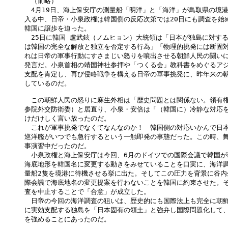
　（前略）

　4月19日、海上保安庁の測量船「明洋」と「海洋」が鳥取県の境港
入る中、日帝・小泉政権は韓国側の反応次第では20日にも調査を始め
韓国に譲歩を迫った。

　25日に韓国 盧武鉉（ノムヒョン）大統領は「日本が独島に対する
は韓国の完全な解放と独立を否定する行為」「物理的挑発には断固対
れは日帝の軍事行動にすさまじい怒りを噴出させる朝鮮人民の闘いに
発言だ。小泉首相の靖国神社参拝や「つくる会」教科書をめぐるアジ
支配を肯定し、再び侵略戦争を構える日帝の軍事挑発に、昨年来の朝
しているのだ。

　この朝鮮人民の怒りに麻生外相は「歴史問題とは関係ない。領有権の
参院外交防衛委）と居直り、小泉・安倍は「（韓国に）冷静な対応を
けだけしく言い放ったのだ。

　これが軍事挑発でなくてなんなのか！　韓国側の対応いかんで日本
巡洋艦がいつでも急行するという一触即発の事態だった。この時、舞
事演習中だったのだ。

　小泉政権と海上保安庁は今回、6月のドイツでの国際会議で韓国が
海底地形を韓国名に変更する動きをみせていることを口実に、海洋調
量船2隻を境港に待機させる挙に出た。そしてこの圧力を背景に谷内
際会議で海底地名の変更提案を行わないことを韓国に約束させた。そ
査を中止することで「合意」が成立した。

　日帝の今回の海洋調査の狙いは、歴史的にも国際法上も完全に朝鮮
に実効支配する独島を「日本固有の領土」と強弁し国際問題化して、
を強めることにあったのだ。
