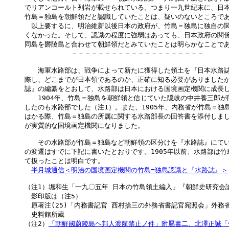
でリアンコールト列岩が載せられている。つまり一九世紀末に、日本
竹島＝独島を朝鮮領だと認識していたことは、疑いのないところであ
　以上要するに、明治維新以後日本の政府が、竹島＝独島に独自の関
くなかった。そして、認識の程度に強弱はあっても、日本政府の関係
同島を欝陵島と合わせて朝鮮領だとみていたことは明らかなことであ
　　　　　　　－－－－－－－－－－－－－－－－－－－－

　　海軍水路部は、戦争によって新たに獲得した領土を『日本水路誌
際し、どこまでが日本領であるのか、正確に知る必要がありましたが
誌』の編纂をとおして、水路部は日本における国境画定機関に成長し
　　1904年、竹島＝独島を朝鮮領と信じていた隠岐の中井養三郎が
したのも水路部でした（注1）。また、1905年、内務省が竹島＝独島
はかる際、竹島＝独島の所属に関する水路部長の回答書を添付しまし
が実質的な国境画定機関になりました。

　　その水路部が竹島＝独島など朝鮮領の区分けを『水路誌』にてい
の変遷はすでに下記に書いたとおりです。1905年以前、水路部は竹
て扱ったことは明白です。

半月城通信＜明治の国境画定機関の竹島=独島認識と『水路誌』＞
（注1）堀和生「一九〇五年 日本の竹島領土編入」『朝鮮史研究会論文集
　影印版は（注5）

　原著注(25)「内務書記官 西村捨三の外務省書記官宛照会」外務省記
　史料館所蔵

（注2）
「朝鮮國蔚陵島ヘ邦人渡航禁止ノ件」附屬書二、北澤正誠「