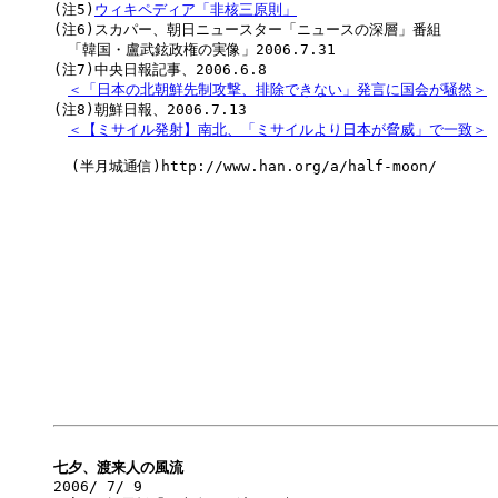
(注5)
ウィキペディア「非核三原則」
(注6)スカパー、朝日ニュースター「ニュースの深層」番組

　「韓国・盧武鉉政権の実像」2006.7.31

(注7)中央日報記事、2006.6.8

＜「日本の北朝鮮先制攻撃、排除できない」発言に国会が騒然＞
(注8)朝鮮日報、2006.7.13

＜【ミサイル発射】南北、「ミサイルより日本が脅威」で一致＞
  (半月城通信)http://www.han.org/a/half-moon/

七夕、渡来人の風流

2006/ 7/ 9
