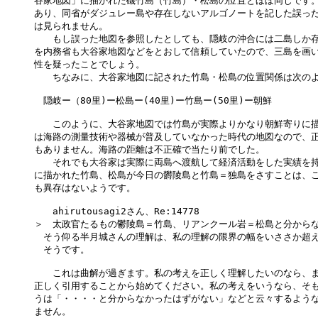
谷家地図」に描かれた磯竹島（竹島）・松島の位置とほぼ同じです。
あり、同省がダジュレー島や存在しないアルゴノートを記した誤った
は見られません。

　　もし誤った地図を参照したとしても、隠岐の沖合には二島しか存
を内務省も大谷家地図などをとおして信頼していたので、三島を画い
性を疑ったことでしょう。

　　ちなみに、大谷家地図に記された竹島・松島の位置関係は次のよ
　隠岐ー（80里)ー松島ー(40里)ー竹島ー(50里)ー朝鮮

　　このように、大谷家地図では竹島が実際よりかなり朝鮮寄りに描
は海路の測量技術や器械が普及していなかった時代の地図なので、正
もありません。海路の距離は不正確で当たり前でした。

　　それでも大谷家は実際に両島へ渡航して経済活動をした実績を持
に描かれた竹島、松島が今日の欝陵島と竹島＝独島をさすことは、こ
も異存はないようです。

　　ahirutousagi2さん、Re:14778

＞　太政官たるもの鬱陵島＝竹島、リアンクール岩＝松島と分からな
　そう仰る半月城さんの理解は、私の理解の限界の幅をいささか超え
　そうです。

　　これは曲解が過ぎます。私の考えを正しく理解したいのなら、ま
正しく引用することから始めてください。私の考えをいうなら、そも
うは「・・・・と分からなかったはずがない」などと云々するような
ません。
