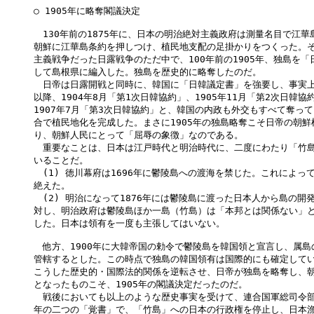
○ 1905年に略奪閣議決定

　130年前の1875年に、日本の明治絶対主義政府は測量名目で江華
朝鮮に江華島条約を押しつけ、植民地支配の足掛かりをつくった。そ
主義戦争だった日露戦争のただ中で、100年前の1905年、独島を「
して島根県に編入した。独島を歴史的に略奪したのだ。

　日帝は日露開戦と同時に、韓国に「日韓議定書」を強要し、事実上
以降、1904年8月「第1次日韓協約」、1905年11月「第2次日韓協
1907年7月「第3次日韓協約」と、韓国の内政も外交もすべて奪ってい
合で植民地化を完成した。まさに1905年の独島略奪こそ日帝の朝鮮
り、朝鮮人民にとって「屈辱の象徴」なのである。

　重要なことは、日本は江戸時代と明治時代に、二度にわたり「竹島
いることだ。

　(1) 徳川幕府は1696年に鬱陵島への渡海を禁じた。これによっ
絶えた。

　(2) 明治になって1876年には鬱陵島に渡った日本人から島の開
対し、明治政府は鬱陵島ほか一島（竹島）は「本邦とは関係ない」と
した。日本は領有を一度も主張してはいない。

　他方、1900年に大韓帝国の勅令で鬱陵島を韓国領と宣言し、属島
管轄するとした。この時点で独島の韓国領有は国際的にも確定してい
こうした歴史的・国際法的関係を逆転させ、日帝が独島を略奪し、朝
となったものこそ、1905年の閣議決定だったのだ。

　戦後においても以上のような歴史事実を受けて、連合国軍総司令部（
年の二つの「覚書」で、「竹島」への日本の行政権を停止し、日本漁