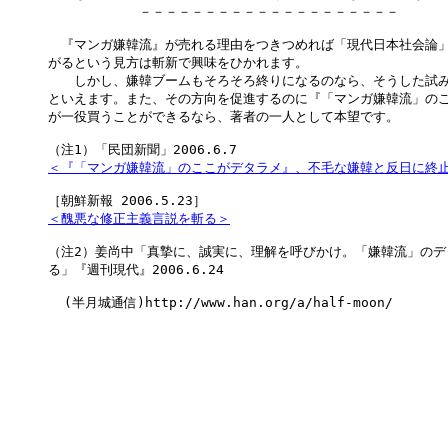
　　　　　　　－－－－－－－－－－－－－－－－－－－－

　『マンガ嫌韓流』が売れる理由をつきつめれば「現代日本社会論」
がるという見方は斬新で興味をひかれます。

　　しかし、嫌韓ブームもそろそろ終りになるのなら、そうした試み
といえます。また、その方向を促進するのに『「マンガ嫌韓流」のこ
が一役買うことができるなら、著者の一人として本望です。

＜『「マンガ嫌韓流」のここがデタラメ』、不毛な嫌韓と反日に終
＜醜悪な修正主義言説を斬る＞
（注2）姜尚中「真摯に、誠実に、理解を呼びかけ。「嫌韓流」のデ
る」『週刊現代』2006.6.24

  (半月城通信)http://www.han.org/a/half-moon/
