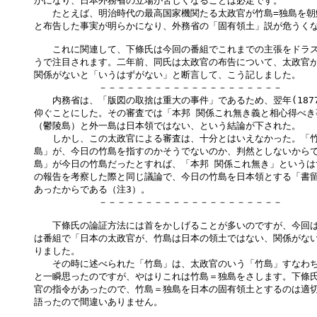
かになり、日本外務省の立場が苦しくなることは必定です。

　　たとえば、明治時代の最高国家機関たる太政官が竹島=独島を朝
と布告した事実が明らかになり、外務省の「固有領土」説が危うくな
　　これに関連して、下條氏は今回の番組でこれまでの主張をドラス
うで注目されます。二年前、同氏は太政官の布告について、太政官が
関係がないと「いうはずがない」と断言して、こう記しました。

　　　　　　　－－－－－－－－－－－－－－－－－－－－

　　内務省は、「版図の取捨は重大の事件」であるため、翌年(1877
仰ぐことにした。その審査では「本邦 関係これ無き義と相心得べき
（鬱陵島）と外一島は日本領ではない、という結論が下された。

　　しかし、この太政官による審査は、十分とはいえなかった。「竹
島」が、今日の竹島を指すのかそうでないのか、判然としないからで
島」が今日の竹島だったとすれば、「本邦 関係これ無き」というは
の報告を考察した際と同じ議論で、今日の竹島を日本領とする「書留
あったからである（注3）。

　　　　　　　－－－－－－－－－－－－－－－－－－－－

　　下條氏の論証方法には首をかしげることが多いのですが、今回は
は番組で「日本の太政官が、竹島は日本の領土ではない、関係がない
りました。

　　その時に述べられた「竹島」は、太政官のいう「竹島」すなわち
と一瞬思ったのですが、やはりこれは竹島＝独島をさします。下條氏
官の指令があったので、竹島＝独島を日本の固有領土とするのは適切
語ったので間違いありません。
