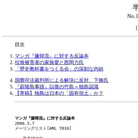
No.
目次
マンガ『嫌韓流』に対する反論本
拉致被害者の家族愛と西岡力氏
「歴史教科書をつくる会」の深刻な内紛
国際司法裁判所による解決に反対、下條氏
『蔚陵島事蹟』以後の竹島＝独島認識
【寄稿】独島は日本の「固有領土」か？
マンガ『嫌韓流』に対する反論本

2006.5.7

メーリングリスト[AML 7016] 
