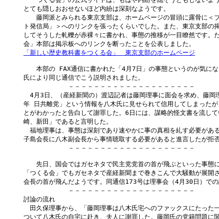
とても隠しおおせないほど内紛は深刻なようです。

　　藤岡派とみられる東京支部は、ホームページの冒頭に露骨に＜ブ
ト発信局」＞へのリンクを張ったくらいでした。また、東京支部の掲
してそうした軋轢が赤裸々に書かれ、事態の推移が一目瞭然です。た
「新しい歴史教科書をつくる会」　東京支部のホームページ
　　本部の FAX通信に書かれた「4月7日」の事態というのが気にな
氏により同じ通信でこう説明されました。

　　　　　　　－－－－－－－－－－－－－－－－－－－－

　4月3日、（産経新聞の）渡辺記者は藤岡理事に面会を求め、藤岡理
年 日共離党」という情報を八木氏に見せられて信用してしまったが
とがわかったと告白して謝罪した。6日には、謀略的怪文書を流して
崎、新田」であると言明した。

　福地理事は、事態は深刻であり速やかに事の真相を糺す必要があると
子島会長に八木副会長から事情聴取する必要があると進言したが拒否
　　　　　　　－－－－－－－－－－－－－－－－－－－－

　　先日、国会ではガセネタで民主党党首の首が飛ぶといった事態に
「つくる会」でもガセネタで産経新聞まで巻きこんで大騒動が展開さ
会長の首が飛んだようです。同通信173号は理事会（4月30日）での
　　　　　　　－－－－－－－－－－－－－－－－－－－－

討論の流れ

　田久保理事から、「藤岡理事は八木氏宅へのファックスにたった一
ついて八木氏の自宅に赴き、夫人に謝罪した。藤岡氏の党籍問題に関