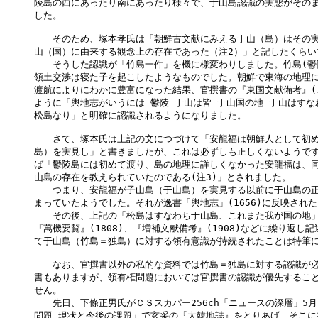
陵島の西にあったり南にあったり様々で、于山島認識の実態がそのま
した。

　　そのため、塚本孝氏は「朝鮮古文献にみえる于山（島）はその実
山（国）に由来する観念上の存在であった（注2）」と記したくらいで
　　そうした認識が「竹島一件」を機に様変わりしました。竹島(鬱陵
領土交渉は寝た子を起こしたようなものでした。朝鮮で東海の地理に
渡航によりにわかに豊富になった結果、官撰書の『東国文献備考』(17
ように「輿地志がいうには 鬱陵 于山は皆 于山国の地 于山はすな
松島なり」と明確に認識されるようになりました。

　　さて、塚本氏は上記の文につづけて「安龍福は朝鮮人として初め
島）を実見し」と書きましたが、これは必ずしも正しくないようです
ば「鬱陵島には初めて渡り、島の地理に詳しくなかった安龍福は、同
山島の存在を教えられていたのである(注3)」とされました。

　　つまり、安龍福が子山島（于山島）を実見する以前に于山島の正
まっていたようでした。それが逸書「輿地志」(1656)に反映された
　　その後、上記の「松島はすなわち于山島、これまた我が国の地」
『萬機要覧』(1808)、『増補文献備考』(1908)などに繰り返し記
て于山島（竹島＝独島）に対する領有意識が持続されたことは特筆に
　　なお、官撰書以外の私的な資料では竹島＝独島に対する認識が必
書もありますが、領有権問題においては官撰書の認識が優先すること
せん。

　　先日、下條正男氏がＣＳスカパー256ch「ニュースの深層」5月
問題 現状と今後の課題」で玄采の『大韓地誌』をとりあげ、そこに