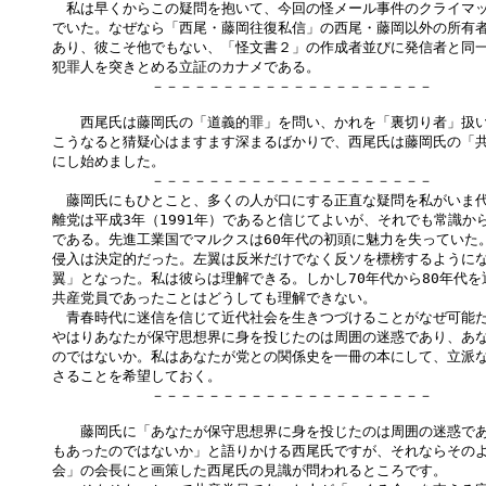
　私は早くからこの疑問を抱いて、今回の怪メール事件のクライマッ
でいた。なぜなら「西尾・藤岡往復私信」の西尾・藤岡以外の所有者
あり、彼こそ他でもない、「怪文書２」の作成者並びに発信者と同一
犯罪人を突きとめる立証のカナメである。

　　　　　　　－－－－－－－－－－－－－－－－－－－－

　　西尾氏は藤岡氏の「道義的罪」を問い、かれを「裏切り者」扱い
こうなると猜疑心はますます深まるばかりで、西尾氏は藤岡氏の「共
にし始めました。

　　　　　　　－－－－－－－－－－－－－－－－－－－－

　藤岡氏にもひとこと、多くの人が口にする正直な疑問を私がいま代
離党は平成3年（1991年）であると信じてよいが、それでも常識から
である。先進工業国でマルクスは60年代の初頭に魅力を失っていた。
侵入は決定的だった。左翼は反米だけでなく反ソを標榜するようにな
翼」となった。私は彼らは理解できる。しかし70年代から80年代を
共産党員であったことはどうしても理解できない。

　青春時代に迷信を信じて近代社会を生きつづけることがなぜ可能だ
やはりあなたが保守思想界に身を投じたのは周囲の迷惑であり、あな
のではないか。私はあなたが党との関係史を一冊の本にして、立派な
さることを希望しておく。

　　　　　　　－－－－－－－－－－－－－－－－－－－－

　　藤岡氏に「あなたが保守思想界に身を投じたのは周囲の迷惑であ
もあったのではないか」と語りかける西尾氏ですが、それならそのよ
会」の会長にと画策した西尾氏の見識が問われるところです。
