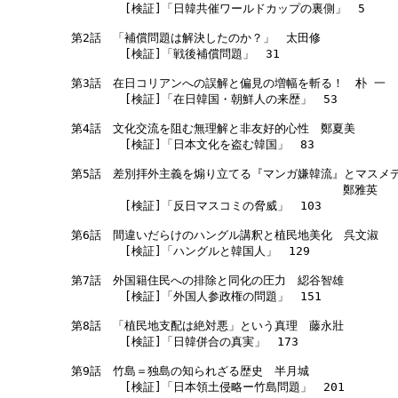
    　　　　 [検証]「日韓共催ワールドカップの裏側」　5

    第2話　「補償問題は解決したのか？」　太田修

    　　　　 [検証]「戦後補償問題」　31

    第3話　在日コリアンへの誤解と偏見の増幅を斬る！　朴 一

    　　　　 [検証]「在日韓国・朝鮮人の来歴」　53

    第4話　文化交流を阻む無理解と非友好的心性　鄭夏美

    　　　　 [検証]「日本文化を盗む韓国」　83

    第5話　差別拝外主義を煽り立てる『マンガ嫌韓流』とマスメデ
　　　　　　　　　　　　　　　　　　　　　　　　　　鄭雅英

    　　　　 [検証]「反日マスコミの脅威」　103

    第6話　間違いだらけのハングル講釈と植民地美化　呉文淑

    　　　　 [検証]「ハングルと韓国人」　129

    第7話　外国籍住民への排除と同化の圧力　綛谷智雄

    　　　　 [検証]「外国人参政権の問題」　151

    第8話　「植民地支配は絶対悪」という真理　藤永壯

    　　　　 [検証]「日韓併合の真実」　173

    第9話　竹島＝独島の知られざる歴史　半月城

    　　　　 [検証]「日本領土侵略ー竹島問題」　201
