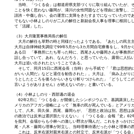
　当時、「つくる会」は都道府県支部づくりに取り組んでいたが、そ
ことを快く思わない藤岡が、濤川の女性問題などを理由に攻撃し、二
誹誇・中傷し合い、会の運営に支障をきたすまでになっていたのであ
でもない小林よしのりが二人の解任と新副会長人事を理事に根回しし
て「活躍」した。

（3）大月隆寛事務局長の解任

　大月の解任も草野の時と同様だったようである。『あたしの民主主
大月は自律神経失調症で99年5月から3カ月間自宅療養をし、9月から
ある日　「事務所にたち寄った時に、西尾さんや藤岡さんが事務所の
話し合っていて、あれ、なんだろう、と思っていたら、露骨に人払い
大月は追い出されたということである。

　そして、同月15日に西尾会長（当時）から手紙で「『君は思想的に
がいい人間だ』などと退任を勧告された」。大月は、「病み上がりに
うとしたところを後ろからいきなり斬りつけられた」「どうしてこの
言いようがありません）が絶えないのか」と書いている。

（4）小林よしのり・西部邁の退会

　02年2月に「つくる会」が開催したシンポジウムで、基調講演した
メリカのアフガン侵略によって「無辜の民が死んでいる」とアメリカ
して、八木、田久保、西尾、藤岡らが、「思想と政治は別。思想は反
の政治では反米は選択肢たりえない」（「つくる会」会報『史』02年
を批判、会場からも小林への激しい野次が飛んだ。これをきっかけに
尾・八木・藤岡ら理事が対立し、当時理事待遇だった小林と理事の西
　これは、反米右派対親米右派との対立で、反米右派が「つくる会」