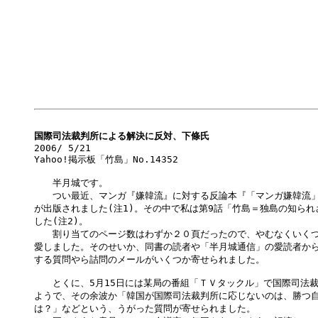
国際司法裁判所による解決に反対、下條氏

2006/ 5/21

Yahoo!掲示板「竹島」No.14352

　　半月城です。

　　つい最近、マンガ『嫌韓流』に対する反論本『「マンガ嫌韓流」
が出版されました(注1)。その中で私は第9話「竹島＝独島の知られ
した(注2)。

　　割り当てのページ数はわずか２０頁だったので、やむなくいくつ
愛しました。そのせいか、同書の読者や「半月城通信」の愛読者から
する質問やら詰問のメールがいくつか寄せられました。

　　とくに、5月15日には某局の番組「ＴＶタックル」で国際司法裁
ようで、その余波か「韓国が国際司法裁判所に応じないのは、勝つ自
は？」などという、うがった質問が寄せられました。
