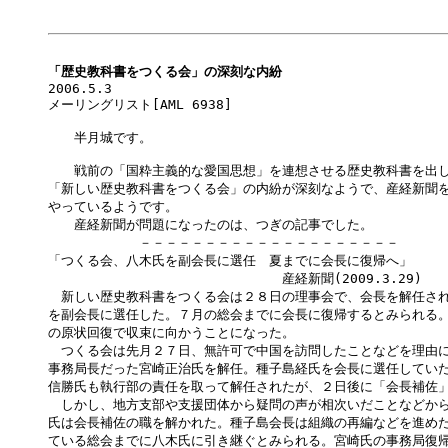
「歴史教科書をつくる会」の深刻な内紛

2006.5.3

メーリングリスト[AML 6938] 

　　半月城です。

　　戦前の「国粋主義的な愛国思想」を連想させる歴史教科書を出し
「新しい歴史教科書をつくる会」の内紛が深刻なようで、産経新聞を
やっているようです。

　　産経新聞が問題になったのは、つぎの記事でした。

　　　　　　　－－－－－－－－－－－－－－－－－－－－

「つくる会、八木氏を副会長に選任　夏までに会長に復帰へ」

　　　　　　　　　　　　　　　　　　産経新聞(2009.3.29)

　新しい歴史教科書をつくる会は２８日の理事会で、会長を解任され
を副会長に選任した。７月の総会までに会長に復帰するとみられる。
の原状回復で収束に向かうことになった。

　つくる会は先月２７日、無許可で中国を訪問したことなどを理由に
事務局長だった宮崎正治氏を解任。種子島経氏を会長に選任していた
信勝氏も執行部の責任を取って解任されたが、２日後に「会長補佐」
　しかし、地方支部や支援団体から疑問の声が相次いだことなどから
氏は会長補佐の職を解かれた。種子島会長は組織の再編などを進めた
ている総会までに八木氏に引き継ぐとみられる。宮崎氏の事務局復帰