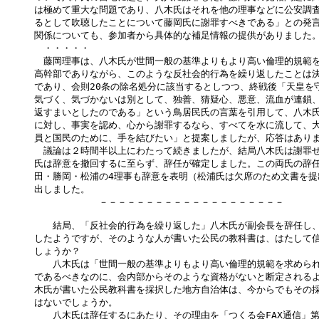
は極めて重大な問題であり、八木氏はそれを他の理事などに公安調査
るとして吹聴したことについて藤岡氏に謝罪すべきである」との発言
関係についても、参加者から具体的な補足情報の提供がありました。
　・・・・・

　藤岡理事は、八木氏が世間一般の基準よりもより高い倫理的規範を
高幹部でありながら、このような反社会的行為を繰り返したことは決
であり、会則20条の除名処分に該当するとしつつ、終戦後「天皇を守
気づく、気づかないは別として、独善、猜疑心、悪意、流血が連鎖、
返すまいとしたのである」という鳥居民氏の言葉を引用して、八木氏
に対し、事実を認め、心から謝罪するなら、すべてを水に流して、大
員と国民のために、手を結びたい」と提案しましたが、応答はありま
　議論は２時間半以上にわたって続きましたが、結局八木氏は謝罪せ
氏は辞意を撤回するに至らず、辞任が確定しました。この両氏の辞任
田・勝岡・松浦の4理事も辞意を表明（松浦氏は欠席のため文書を提
出しました。

　　　　　　　－－－－－－－－－－－－－－－－－－－－

　　結局、「反社会的行為を繰り返した」八木氏が副会長を辞任し、
したようですが、そのような人が書いた公民の教科書は、はたして信
しょうか？

　　八木氏は「世間一般の基準よりもより高い倫理的規範を求められ
であるべきなのに、会内部からそのような資格がないと断定されるよ
木氏が書いた公民教科書を採択した地方自治体は、今からでもその採
はないでしょうか。

　　八木氏は辞任するにあたり、その理由を「つくる会FAX通信」第1