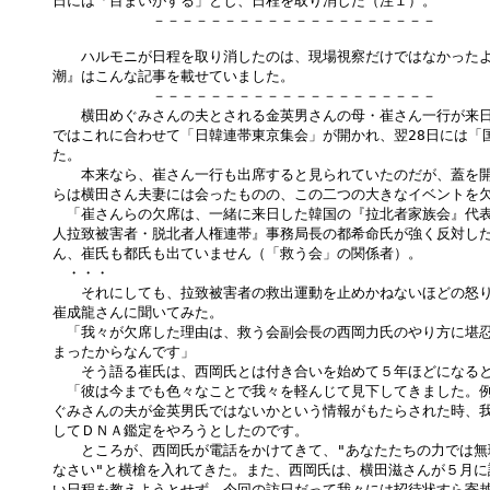
日には「目まいがする」とし、日程を取り消した（注１）。

　　　　　　　－－－－－－－－－－－－－－－－－－－－

　　ハルモニが日程を取り消したのは、現場視察だけではなかったよ
潮』はこんな記事を載せていました。

　　　　　　　－－－－－－－－－－－－－－－－－－－－

　　横田めぐみさんの夫とされる金英男さんの母・崔さん一行が来日し
ではこれに合わせて「日韓連帯東京集会」が開かれ、翌28日には「国
た。

　　本来なら、崔さん一行も出席すると見られていたのだが、蓋を開
らは横田さん夫妻には会ったものの、この二つの大きなイベントを欠
　「崔さんらの欠席は、一緒に来日した韓国の『拉北者家族会』代表
人拉致被害者・脱北者人権連帯』事務局長の都希命氏が強く反対した
ん、崔氏も都氏も出ていません（「救う会」の関係者）。

　・・・

　　それにしても、拉致被害者の救出運動を止めかねないほどの怒り
崔成龍さんに聞いてみた。

　「我々が欠席した理由は、救う会副会長の西岡力氏のやり方に堪忍
まったからなんです」

　　そう語る崔氏は、西岡氏とは付き合いを始めて５年ほどになると
　「彼は今までも色々なことで我々を軽んじて見下してきました。例
ぐみさんの夫が金英男氏ではないかという情報がもたらされた時、我
してＤＮＡ鑑定をやろうとしたのです。

　　ところが、西岡氏が電話をかけてきて、"あなたたちの力では無
なさい"と横槍を入れてきた。また、西岡氏は、横田滋さんが５月に
い日程を教えようとせず、今回の訪日だって我々には招待状すら寄越