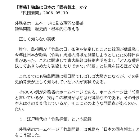
【寄稿】独島は日本の「固有領土」か？

　『民団新聞』2006-05-10

外務省ホームページに見る薄弱な根拠

独島問題　歴史的・根本的に考える

　正しく知らない実状

　昨年、島根県が「竹島の日」条例を制定したことに韓国が猛反発し
今年は日本が独島（竹島）周辺の海域を測量しようとしたため韓日両
着があった。これに関連して廬大統領は特別声明を出し「どんな費用
決してあきらめたり妥協したりできない問題」と決意を語るほどであ
　これまでにも独島問題は韓日間でしばしば大騒ぎになるが、その割
史的背景が正しく知られていないのが実状である。

　そのいい例が外務省のホームページである。ホームページは「竹島
と書いているが、実はこの根拠がはなはだ薄弱なのである。その外務
本人はそのまま信じているが、そこにどのような問題点があるのか、
たい。

　１．江戸時代の「竹島拝領」という記録

　外務省のホームページ「竹島問題」は独島を「日本の固有領土」と
をこう記した。
