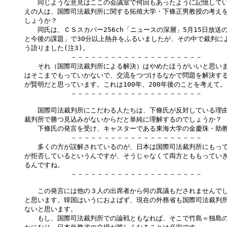
　　同じような意見はここの会議室で何回もあったように記憶してい
えの人は、国際司法裁判所に関する拓殖大学・下條正男教授の考えを
しょうか？

　　同氏は、ＣＳスカパー256ch「ニュースの深層」5月15日放送の
と今後の課題」で30分以上熱弁をふるいましたが、その中で裁判によ
う語りました(注3)。

　　　　　　　－－－－－－－－－－－－－－－－－－－－

　　それ（国際司法裁判所による解決）はやめたほうがいいと思いま
はそこまでもっていかないで、交流をつづけるなかで問題を解決する
が賢明だと思っています。これは100年、200年後のことを考えて。

　　　　　　　－－－－－－－－－－－－－－－－－－－－

　　国際司法裁判所にこだわる人たちは、下條氏が反対している理由
裁判所で勝つ見込みがないからだと単純に理解するのでしょうか？

　　下條氏の発言を受け、キャスターである東海大学の金慶珠・助教
　　　　　　　－－－－－－－－－－－－－－－－－－－－

　　多くの方が誤解されているのが、日本は国際司法裁判所にもって
が拒否しているというんですが、そうじゃなくて両方とももっていき
るんですね。

　　　　　　　－－－－－－－－－－－－－－－－－－－－

　　この発言には他の３人の出席者から何の異議もだされませんでし
と思います。韓国はいうにおよばず、現在の外務省も国際司法裁判所
ないと思います。

　　もし、国際司法裁判所での論戦ともなれば、そこで竹島＝独島の