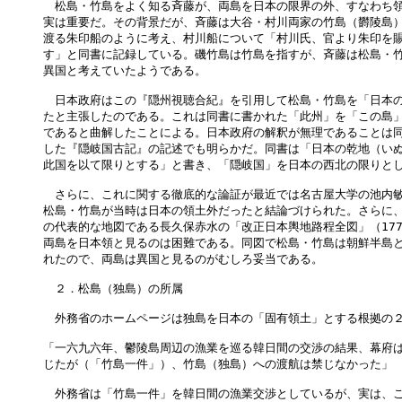
　松島・竹島をよく知る斉藤が、両島を日本の限界の外、すなわち領
実は重要だ。その背景だが、斉藤は大谷・村川両家の竹島（欝陵島）
渡る朱印船のように考え、村川船について「村川氏、官より朱印を賜
す」と同書に記録している。磯竹島は竹島を指すが、斉藤は松島・竹
異国と考えていたようである。

　日本政府はこの『隠州視聴合紀』を引用して松島・竹島を「日本の
たと主張したのである。これは同書に書かれた「此州」を「この島」
であると曲解したことによる。日本政府の解釈が無理であることは同
した『隠岐国古記』の記述でも明らかだ。同書は「日本の乾地（いぬ
此国を以て限りとする」と書き、「隠岐国」を日本の西北の限りとし
　さらに、これに関する徹底的な論証が最近では名古屋大学の池内敏
松島・竹島が当時は日本の領土外だったと結論づけられた。さらに、
の代表的な地図である長久保赤水の「改正日本輿地路程全図」（177
両島を日本領と見るのは困難である。同図で松島・竹島は朝鮮半島と
れたので、両島は異国と見るのがむしろ妥当である。

　２．松島（独島）の所属

　外務省のホームページは独島を日本の「固有領土」とする根拠の２
「一六九六年、鬱陵島周辺の漁業を巡る韓日間の交渉の結果、幕府は
じたが（「竹島一件」）、竹島（独島）への渡航は禁じなかった」

　外務省は「竹島一件」を韓日間の漁業交渉としているが、実は、こ