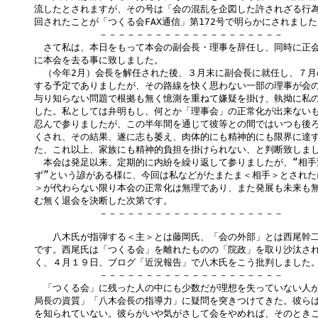
流したとされますが、その号は「会の混乱を企図した許されざる行為
回されたことが「つくる会FAX通信」第172号で明らかにされました
　　　　　　　－－－－－－－－－－－－－－－－－－－－

　さて私は、本日をもって本会の副会長・理事を辞任し、同時に正会
に本会を去る事に致しました。

　（今年2月）会長を解任された後、３月末に副会長に就任し、７月
する予定でありましたが、その路線を快く思わない一部の理事が会の
与り知らない問題で根拠も無く憶測を重ねて嫌疑を掛け、執拗に私の
した。私としては弁明もし、何とか「理事会」の正常化が出来ないも
忍んで参りましたが、この半年間を通じて彼等との間ではいつも後ろ
くされ、その結果、遂に志も萎え、肉体的にも精神的にも限界に達す
た、これ以上、家族にも精神的負担を掛けられない、と判断致しまし
　本会は発足以来、定期的に内紛を繰り返して参りましたが、“相手
ず”という諺がある様に、今回は私などがたまたま＜相手＞とされた
＞が代わらない限り本会の正常化は無理であり、また発展も未来も無
む無く退会を決断した次第です。

　　　　　　　－－－－－－－－－－－－－－－－－－－－

　　八木氏が指弾する＜主＞とは藤岡氏、「会の外部」とは西尾幹二
です。西尾氏は「つくる会」を離れたものの「院政」を取り沙汰され
く、４月１９日、ブログ「近況報告」で八木氏をこう批判しました。
　　　　　　　－－－－－－－－－－－－－－－－－－－－

　「つくる会」に残った人の中にも少数だが理想を失っていない人が
局長の資質」「八木会長の指導力」に疑問を突きつけてきた。彼らは
を知られていない。彼らがいや気がさして会をやめれば、そのときこ