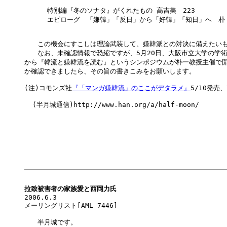
    　特別編『冬のソナタ』がくれたもの 高吉美　223

    　エピローグ　「嫌韓」「反日」から「好韓」「知日」へ　朴 一
　　この機会にすこしは理論武装して、嫌韓派との対決に備えたいも
　　なお、未確認情報で恐縮ですが、5月20日、大阪市立大学の学術
から『韓流と嫌韓流を読む』というシンポジウムが朴一教授主催で開
か確認できましたら、その旨の書きこみをお願いします。

(注)コモンズ社
『「マンガ嫌韓流」のここがデタラメ』
5/10発売、\
  (半月城通信)http://www.han.org/a/half-moon/

拉致被害者の家族愛と西岡力氏

2006.6.3

メーリングリスト[AML 7446] 

　　半月城です。
