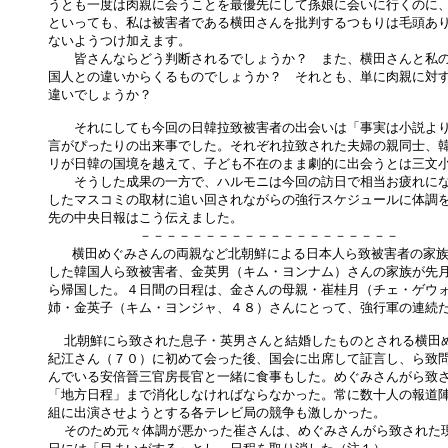
うとも一度は肉親に会うことを最優先にして孫娘に会いに行くのに、
といっても、私は被害者である横田さんを批判するつもりは毛頭あり
ないようつけ加えます。　

　　皆さんならどう判断されるでしょうか？　また、横田さんと私の
国人との違いからくるものでしょうか？　それとも、単に肉親に対す
違いでしょうか？

　　それにしても今回の日韓拉致被害者の出会いは「事実は小説より
言がぴったりの出来事でした。それぞれ拉致された夫婦の親同士、韓
リが日韓の国境を越えて、子ども不在のまま劇的に出会うとは三文小
　　そうした成果の一方で、ハルモニは今回の訪日で相当お疲れにな
したマスコミの取材に追い回されながらの強行スケジュールに体調を
先の中央日報はこう伝えました。

　　　　　　　－－－－－－－－－－－－－－－－－－－－

   横田めぐみさんの両親など北朝鮮による日本人ら致被害者の家族
した韓国人ら致被害者、金英男（キム・ヨンナム）さんの家族が先月
ら帰国した。４日間の日程は、金さんの母親・崔桂月（チェ・ゲウォ
姉・金英子（キム・ヨンジャ、４８）さんにとって、強行軍の連続だ
  北朝鮮にら致された息子・英男さんと結婚したものとされる横田め
紀江さん（７０）に初めて会った後、国会に出席して証言し、ら致問
んでいる安倍晉三官房長官と一緒に食事もした。めぐみさんがら致さ
「地方日程」まで消化しなければならなかった。常に数十人の報道陣
組に出演させようとする各テレビ局の競争も激しかった。

  そのため元々体調が悪かった崔さんは、めぐみさんがら致された現