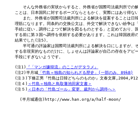
　　そんな外務省の実状からすると、外務省が国際司法裁判所での解
ことは、日本国民に対するポーズならともかく、実際にはあり得ない
　　また、外務省が国際司法裁判所による解決を提案することは日韓
理筋になります。同条約の交換公文は、外交で解決できない紛争は「
手続に従い，調停によつて解決を図るものとする」と定めており、国
する前に第３国へ調停を依頼する必要があります。これは韓国政府の
結果でした(注5)。

　　半可通の評論家は国際司法裁判所による解決を口にしますが、そ
する非現実的なものだけに、しょせんは評論家が自己の存在をアピー
手段にすぎないようです。

(注1)
『「マンガ嫌韓流」のここがデタラメ』

(注2)半月城
「竹島＝独島の知られざる歴史」(一部のみ、89kB)
(注３)下條正男『竹島は日韓どちらのものか』文春文庫,2004,P123
(注４)
＜竹島＝独島と鳥取藩池田家文書＞
(注５)
＜日本の「竹島ゴール」変更、裁判から調停へ＞
  (半月城通信)http://www.han.org/a/half-moon/
