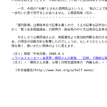
　・・・

　　一方、今回の"火種"とされた西岡氏はというと、「私のことで怒
一歩引いた形で見守るしかありません」と困惑気味（注2）。

　　　　　　　－－－－－－－－－－－－－－－－－－－－

　『週刊新潮』は興味本位で記事を書くので、うえの記事を話半分に
かく「救う会全国協議会」の西岡力・副会長のやり方は相当な反発を
　　やさしそうな横田滋さんが、肉親優先より政治的判断を先行させ
会」の理念や活動方針が影響したのでしょうか。もしそうだとしたら
情を裂く、救いがたい団体のように思えます。

＜ワールドエッセー＞金英男－横田さんの家族、「訪朝」で微妙な

（注２）＜「横田さん夫妻」も嘆く日韓支援団体の「内輪もめ」＞『週刊
  (半月城通信)http://www.han.org/a/half-moon/
