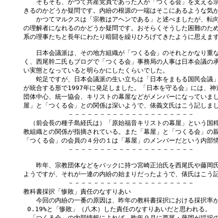
　　そもそも、かつて共産党員であった人が「つくる会」を支える宗
きるのかどうか疑問です。内紛の根源の一端はそこにあるような気が
　　かつてマルクスは「宗教はアヘンである」と述べましたが、転向
の理解者になれるのかどうか疑問です。おそらくそうした困難のため
系の理事たちと長年にわたり暗闘を繰りひろげてきたように思えます
　　日本会議派は、その地方組織が「つくる会」のそれとかなり重な
く、西尾幹二氏もブログで「つくる会」事務局の人事は日本会議の承
い実態となっていると明らかにしたくらいでした。

　　蛇足ですが、日本会議派の生い立ちは「日本をまもる国民会議」
が統合する形で1997年に発足しました。「日本を守る会」には、神
団体中心、統一協会、キリストの幕屋などがメンバーになっていまし
屋」と「つくる会」との関係は深いようで、俵義文氏はこう記しまし
　　　　　　　－－－－－－－－－－－－－－－－－－－－

　（前会長の種子島経氏は）「原始福音キリストの幕屋」という国粋
教組織との関係が指摘されている。また「幕屋」と「つくる会」の親
「つくる会」の会員の４分の１は「幕屋」のメンバーだという内部情
　　　　　　　－－－－－－－－－－－－－－－－－－－－

　　昨年、宗教団体などをバックに持つ宮崎正治氏を西尾氏や藤岡氏
ようですが、それが一連の内紛の始まりだったようで、俵氏はこう記
　　　　　　　－－－－－－－－－－－－－－－－－－－－

教科書採択「惨敗」責任のなすりあい

　　今回の内紛の一番の原因は、昨年の教科書採択における採択率が、歴
 0.19%と「惨敗」（八木）した責任のなすりあいだと思われる。

　「つくる会」の内部情報によれば、昨年９月に西尾・藤岡が採択の