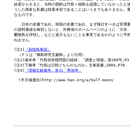
経度からすると、当時の朝鮮は竹島＝独島を認識していなかったと述
うした雑多な私書は枝葉末節であることはいうまでもありません。重
なものです。

　　日本の史書であれ、韓国の史書であれ、まず検討すべきは官撰書
の資料価値を峻別しないと、外務省のホームページのように「大谷、
鬱陵島を拝領し」などと途方もないことを事実であるかのように平然
ねません。

(注1)
『蔚陵島事蹟』
　（Ｐ１は『獨島研究文獻輯』より引用）

(注2)塚本孝「竹島領有権問題の経緯」『調査と情報』第289号,P3

(注3)下條孝『竹島は日韓どちらのものか』文春新書,2004,P70

(注4)
『増補文献備考』巻31「輿地考」
  (半月城通信)http://www.han.org/a/half-moon/
