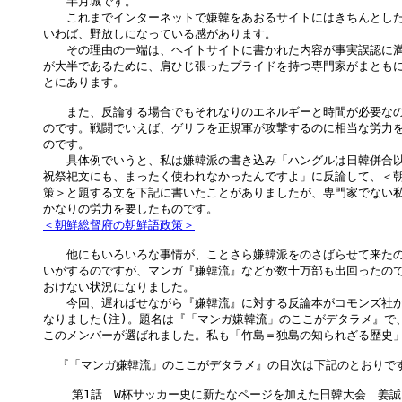
　　半月城です。

　　これまでインターネットで嫌韓をあおるサイトにはきちんとした
いわば、野放しになっている感があります。

　　その理由の一端は、ヘイトサイトに書かれた内容が事実誤認に満
が大半であるために、肩ひじ張ったプライドを持つ専門家がまともに
とにあります。

　　また、反論する場合でもそれなりのエネルギーと時間が必要なの
のです。戦闘でいえば、ゲリラを正規軍が攻撃するのに相当な労力を
のです。

　　具体例でいうと、私は嫌韓派の書き込み「ハングルは日韓併合以
祝祭祀文にも、まったく使われなかったんですよ」に反論して、＜朝
策＞と題する文を下記に書いたことがありましたが、専門家でない私
＜朝鮮総督府の朝鮮語政策＞
　　他にもいろいろな事情が、ことさら嫌韓派をのさばらせて来たの
いがするのですが、マンガ『嫌韓流』などが数十万部も出回ったので
おけない状況になりました。

　　今回、遅ればせながら『嫌韓流』に対する反論本がコモンズ社か
なりました(注)。題名は『「マンガ嫌韓流」のここがデタラメ』で、
このメンバーが選ばれました。私も「竹島＝独島の知られざる歴史」
  『「マンガ嫌韓流」のここがデタラメ』の目次は下記のとおりです
    第1話　W杯サッカー史に新たなページを加えた日韓大会　姜誠
