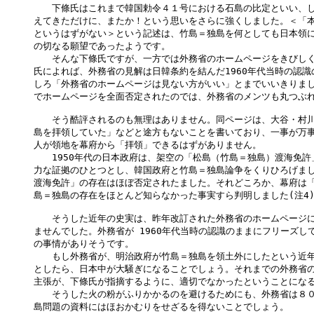
　　下條氏はこれまで韓国勅令４１号における石島の比定といい、し
えてきただけに、またか！という思いをさらに強くしました。＜「本
というはずがない＞という記述は、竹島＝独島を何としても日本領に
の切なる願望であったようです。

　　そんな下條氏ですが、一方では外務省のホームページをきびしく
氏によれば、外務省の見解は日韓条約を結んだ1960年代当時の認識
しろ「外務省のホームページは見ない方がいい」とまでいいきりまし
でホームページを全面否定されたのでは、外務省のメンツも丸つぶれ
　　そう酷評されるのも無理はありません。同ページは、大谷・村川
島を拝領していた」などと途方もないことを書いており、一事が万事
人が領地を幕府から「拝領」できるはずがありません。

　　1950年代の日本政府は、架空の「松島（竹島＝独島）渡海免許
力な証拠のひとつとし、韓国政府と竹島＝独島論争をくりひろげまし
渡海免許」の存在はほぼ否定されたました。それどころか、幕府は「
島＝独島の存在をほとんど知らなかった事実すら判明しました(注4)
　　そうした近年の史実は、昨年改訂された外務省のホームページに
ませんでした。外務省が 1960年代当時の認識のままにフリーズして
の事情がありそうです。

　　もし外務省が、明治政府が竹島＝独島を領土外にしたという近年
としたら、日本中が大騒ぎになることでしょう。それまでの外務省の
主張が、下條氏が指摘するように、適切でなかったということになる
　　そうした火の粉がふりかかるのを避けるためにも、外務省は８０
島問題の資料にはほおかむりをせざるを得ないことでしょう。
