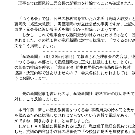
　理事会では西尾幹二元会長の影響力を排除することも確認された。
　　　　　　　－－－－－－－－－－－－－－－－－－－－

　「つくる会」では、公民の教科書を書いた八木氏（高崎大教授）と
藤岡氏（拓殖大教授）、両巨頭間の対立は公然の事実ですが、上記の
西尾・元会長に近い藤岡氏を執行部から排除したようです。

　　しかし、これで理事会から藤岡派が排除されたわけではなく、逆
されました。その第１弾が産経新聞に対する抗議で、「つくる会FAX通
文をこう掲載しました。

　　　　　　　－－－－－－－－－－－－－－－－－－－－

　『産経新聞』（3月29日付朝刊）で報道された理事会の内容は、憶
「つくる会」本部として産経新聞社に正式に抗議しました。とくに、
の影響力排除を確認」「宮崎正治 前事務局長の事務局復帰も検討」
協議・決定内容ではありませんので、会員各位におかれましては、誤
うにお願いします。

　　　　　　　－－－－－－－－－－－－－－－－－－－－

　　先の新聞記事を書いたのは、産経新聞社 教科書班の渡辺浩氏で
対し、こう反論しました。

　　　　　　　－－－－－－－－－－－－－－－－－－－－

　本日午前、新しい歴史教科書をつくる会 事務局員の鈴木尚之氏か
を収めるために抗議しなければならないという趣旨で電話があり、「
変ですね。聞きおきます」と返答しました。

　しかしＦＡＸ通信に掲載されるに及び、私は種子島経会長あてに文
した。抗議の内容は①昨日の理事会で「今後は西尾氏を無視する」旨