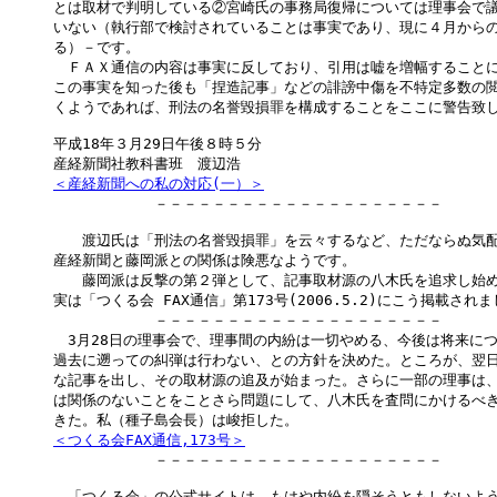
とは取材で判明している②宮崎氏の事務局復帰については理事会で議
いない（執行部で検討されていることは事実であり、現に４月からの
る）－です。

　ＦＡＸ通信の内容は事実に反しており、引用は嘘を増幅することに
この事実を知った後も「捏造記事」などの誹謗中傷を不特定多数の閲
くようであれば、刑法の名誉毀損罪を構成することをここに警告致し
平成18年３月29日午後８時５分

＜産経新聞への私の対応(一）＞

　　　　　　　－－－－－－－－－－－－－－－－－－－－

　　渡辺氏は「刑法の名誉毀損罪」を云々するなど、ただならぬ気配
産経新聞と藤岡派との関係は険悪なようです。

　　藤岡派は反撃の第２弾として、記事取材源の八木氏を追求し始め
実は「つくる会 FAX通信」第173号(2006.5.2)にこう掲載されま
　　　　　　　－－－－－－－－－－－－－－－－－－－－

　3月28日の理事会で、理事間の内紛は一切やめる、今後は将来につ
過去に遡っての糾弾は行わない、との方針を決めた。ところが、翌日
な記事を出し、その取材源の追及が始まった。さらに一部の理事は、4
は関係のないことをことさら問題にして、八木氏を査問にかけるべき
＜つくる会FAX通信,173号＞

　　　　　　　－－－－－－－－－－－－－－－－－－－－

　「つくる会」の公式サイトは、もはや内紛を隠そうともしないよう