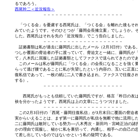
西尾幹二＜近況報告＞

　　　　　　　－－－－－－－－－－－－－－－－－－－－

　「つくる会」を憂慮する西尾氏は、「つくる会」を離れた後もそれ
みていたようです。そのひとつが「藤岡会長擁立案」でしょうか。そ
した。西尾氏はそれを先の「近況報告」でこう告白しました。

　　　　　　　－－－－－－－－－－－－－－－－－－－－

　証拠書類は私が過去に藤岡氏に出したメール（2月3日付）である。
つしか覆面の脅迫者の手に渡っていて、脅迫文と一緒に、藤岡氏が「
て」八木氏に屈服した証拠書類としてファクスで送られてきたのであ
　このメールは私が藤岡氏に「つくる会」の会長になることを強く要
らって逃げ腰であることに私が失望したという内容の、互いに正直に
復私信であって、一枚の紙に二人で書き込まれ、ファクスで往復され
する）。

　　　　　　　－－－－－－－－－－－－－－－－－－－－

　　西尾氏がもっとも信頼していた藤岡氏ですが、格言「昨日の友は
袂を分かったようです。西尾氏は上の文章にこうつづけました。

　　　　　　　－－－－－－－－－－－－－－－－－－－－

　この2月3日付の「西尾・藤岡往復私信」が3月末日に覆面の脅迫者
実からいえることは、まず第一に藤岡氏が私信を無断で他に流用した
二に藤岡氏は敵対している勢力――八木秀次・新田均・宮崎正治の諸氏
かの理由で屈服し、秘かに私を裏切って、内通し、相手への自己の忠
て差し出しているのではないかという私の疑問である。
