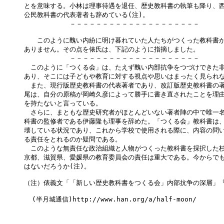
とを意味する。小林は理事待遇を退任、歴史教科書の執筆も降り、西
公民教科書の代表著者も辞めている(注)。

　　　　　　　－－－－－－－－－－－－－－－－－－－－

　　このように醜い内紛に明け暮れていた人たちがつくった教科書が
ありません。その点を俵氏は、下記のように指摘しました。

　　　　　　　－－－－－－－－－－－－－－－－－－－－

　このように「つくる会」は、たえず醜い内部抗争をつづけできた非
あり、そこには子どもや教育に対する視点や思いはまったく見られな
　また、現行版歴史教科書の代表著者であり、改訂版歴史教科書の著
尾は、自分の原稿が岡崎久彦によって勝手に書き直されたことを理由
を持たないと言っている。

　さらに、まともな歴史研究者がほとんどいない著者陣の中で唯一名
科書の監修者である伊藤隆も理事を辞めた。「つくる会」教科書は、
壊している状況であり、これから学校で使用される際に、内容の問い
る責任をとれるのか疑問である。

　このような無責任な政治組織と人物がつくった教科書を採択した杉
京都、滋賀県、愛媛県の教育委員会の責任は重大である。今からでも
はないだろうか(注)。

（注）俵義文「「新しい歴史教科書をつくる会」内部抗争の深層」『論座
  (半月城通信)http://www.han.org/a/half-moon/
