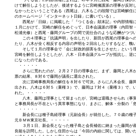
けて解任しようとしたが、後述するように宮崎擁護派の理事が反対し
なかったということである（西尾は、八木もこの段階では宮崎解任に
のホームページ「インターネット日録」に書いている）。

　　西尾が「日録」に掲載した「『つくる会』顛末記」や内部情報に
１月にかけて、宮崎の解任をめぐって、日本会議派の理事（内田智・
松浦光修）と西尾・藤岡グループの間で泥仕合のような応酬がつづい
　　この４理事は「抗議声明」を出したり、新田が西尾の理事会への
たり、八木が全く相反する内容の声明を２回出したりするなど、醜い
　　そして１月の理事会で「会に財政的損害を生じさせた」という理
宮崎を解任しようとしたが、八木・日本会議グループが抵抗し、逆に
になったのである。

　・・・・・

　　さらに荒れたのが、２月２７日の理事会だ。まず、藤岡と八木が
票の結果、８対６で藤岡が議長に選出された。

　　次に宮崎事務局長の解任を８対６で可決。さらに八木会長、藤岡
出され、八木は６対５（棄権３）で、藤岡は７対４（棄権３）で、い
れた。・・・・・

　　八木、藤岡は理事として留まったが、宮崎は退職させられ（事実
と事務局長が不在という異常事態になり、まさに、解体・分裂の「危
　・・・・・

　　新会長には種子島経理事（元副会長）が就任した。７０歳の種子
元ＢＭＷ東京社長。・・・・・

　　３月１日、新会長となった種子島と会長補佐に納まった藤岡が産
良能を訪問した。しかし住田からは「今回の内紛に関しては、開いた