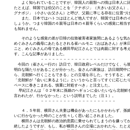
　　よく知られていることですが、韓国人の親類への情は日本人に比
たとえば、韓国では伯父のことを「クナボジ」（大きいお父さん）、
グナボジ」（小さいお父さん）と呼び、父親に準じる存在に位置づけ
　　また、日本ではハトコはほとんど他人ですが、韓国では日本のイ
しょうか。つまり韓国の６親等は日本の４親等くらいの感覚に相当す
も知れません。

　　そのような感覚の差が日韓の拉致被害者家族間にあるような気が
めぐみさんの義母にあたるとされる崔ハルモニ（おばあさん）が来日
ニと、めぐみさんの母である横田早紀江さんとでは肉親に対する考え
す。こんな記事がありました。

　　　　　　　－－－－－－－－－－－－－－－－－－－－

　今回の（崔さん一行の）訪日で、韓日政府レベルだけでなく、ら致
明白な隔たりがあることが分かった。金さんの家族は、訪日期間中に
ら、北朝鮮へ行くこともできる」との立場を示した。そうすると、め
「北朝鮮が『会いに来るように』というからと言ってすぐに応じたり
ペースに巻きこまれる。慎重に対処すべき」と注文した。

  早紀江さんは「０２年末に孫娘のヘギョンに会いたいなら北朝鮮を
言われたが、行かなかった」という説明までした（注１）。

　　　　　　　－－－－－－－－－－－－－－－－－－－－

　　４，５年前、横田さん夫妻は機会があったにもかかわらず、孫娘
いに行かなかった時のことが生々しく思い起こされました。

　　横田さんは北朝鮮の政治的意図に乗せられてしまうのを嫌ってか
絶したようですが、もし、私が横田さんの立場におかれたら、たとえ