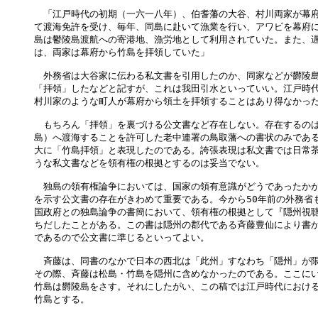
　「江戸時代の初期（一六一八年）、伯耆藩の大谷、村川両家が幕府
て渡海免許を受け、毎年、同島に赴いて漁業を行い、アワビを幕府に
島は鬱陵島渡航への寄港地、漁労地として利用されていた。また、遅
は、両家は幕府から竹島を拝領していた」

　外務省は大谷家に伝わる私文書を引用したのか、同家などが欝陵島
「拝領」したなどと記すが、これは我田引水といっていい。江戸時代
村川家のような町人が幕府から領土を拝領することはあり得なかった
　もちろん「拝領」を裏づける公文書など存在しない。存在するのは
島）へ渡海することを許可した老中連署の鳥取藩への書状のみである
大に「竹島拝領」と表現したのである。誇張表現は私文書では日常茶
うな私文書などを領有権の根拠とするのは妥当でない。

　独島の領有権論争においては、国家の領有意識がどうであったかが
を示す公文書の存在がきわめて重要である。今から50年前の外務省も
国政府との独島論争の書簡において、領有権の根拠として『隠州視聴合
ちだしたことがある。この書は隠州の郡代である斉藤豊仙により書か
であるので公文書に準じるといってよい。

　斉藤は、同書のなかで日本の西北は「此州」すなわち「隠州」が限
その際、斉藤は松島・竹島を隠州に含めなかったのである。ここにい
竹島は欝陵島をさす。それにしたがい、この稿では江戸時代における
竹島とする。
