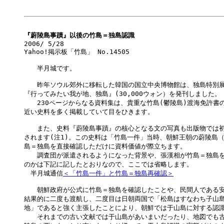
『蔚陵島事蹟』以後の竹島＝独島認識

2006/ 5/28

Yahoo!掲示板「竹島」 No.14505

　　半月城です。

　　昨年ソウル郊外に移転した韓国の国立中央博物館は、独島特別展
『行ってみたい我が地、独島』(30,000ウォン）を発刊しました。

　　230ページからなる資料集は、貴重な竹島(鬱陵島)渡海免許書の
近い史料を多く掲載していて目をひきます。

　　また、史料『蔚陵島事蹟』の核心となる文の写真も出版物では初
されます(注1)。この史料は「竹島一件」当時、朝鮮王朝の蔚陵島（
島＝独島を直接確認しただけに資料価値が際立ちます。

　　調査団が派遣されるようになった背景や、張漢相が竹島＝独島を
のかは下記に記したとおりなので、ここでは省略します。

　半月城通信
＜「竹島一件」と竹島＝独島再確認＞
　　朝鮮政府が公式に竹島＝独島を確認したことや、民間人である安
結果的に二度も渡航し、二度目は日朝両国で「松島はすなわち子山島
地」であると強く主張したことにより、朝鮮では于山島に対する認識
　　それまでの古い文献では于山島があいまいだったり、地図でも古