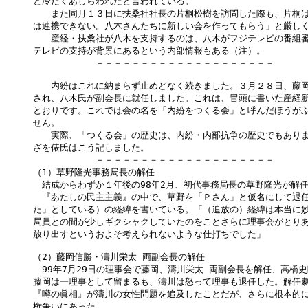
と冷たくあしらわれたと言われている。

　　また同月１３日に扶桑社社長の片桐松樹を訪問した際も、片桐は
は連携できない。八木さんたちに新しい会を作ってもらう」と厳しく
　　産経・扶桑社が八木を支持するのは、八木がフジテレビの番組審
テレビの支持が背景にあるという内部情報もある（注）。

　　　　　　　－－－－－－－－－－－－－－－－－－－－

　　内紛はこれに納まらず止めどなく続きました。３月２８日、藤岡
され、八木氏が副会長に就任しました。これは、冒頭に書いた産経新
とおりです。これでは会の名を「内紛をつくる会」と呼んだほうがふ
せん。

　　実際、「つくる会」の歴史は、内紛・内部抗争の歴史でもありま
ざを俵氏はこう記しました。

　　　　　　　－－－－－－－－－－－－－－－－－－－－

（1）草野隆光事務局長の解任

　結成からわずか１年後の98年2月、初代事務局長の草野隆光が解任
　『あたしの民主主義』の中で、草野を「Ｐさん」と仮名にして退任
た」としている）の経緯を書いている。「（追放の）経緯は本当に妙
局員との間が少しギクシャクしていたのをことさらに理事会がとりあ
放り出すというおよそ考えられないような仕打ちでした」

（2）藤岡信勝・濤川栄太 両副会長の解任

　99年7月29日の理事会で藤岡、濤川栄太 両副会長を解任、高橋史
藤岡は一理事として留まるも、濤川は怒って理事も退任した。解任劇
『噂の眞相』が濤川の女性問題を追及したことだが、さらに根本的に
権争いにあった。
