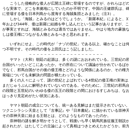
　　こうした侵略的な倭人が広開土王碑に登場するのですが、かれらはどの
うな実体で、どこを本拠地にしていたのか不明です。中国の王健群氏は、碑
に登場する倭を日本列島から渡海する海賊集団とみました（注3）。

　　しかし「海賊」とみるのはどうでしょうか。「新羅本紀」によると、31
年および344年、倭は新羅に結婚を申し込んだという記事がありますが、こ
が事実とすれば、海賊とみるのは適当ではありません。やはり地方の豪族な
しは倭王権につながる人物とみるべきと思われます。

　　いずれにせよ、この時代が「ナゾの世紀」である以上、確かなことは何
つ不明です。その時代の倭を上田氏はこう記しました。

　　　　　　　－－－－－－－－－－－－－－－－－－－－

　　ヤマト（大和）朝廷の起源は、多くの謎におおわれている。三世紀の邪
台国がいったいどこにあったか。その所在について議論が分かれているばか
でなく、邪馬台国がその後の倭王権とどのような関係にあるのか、その権力
発端についても未解決の問題が横たわっている。

　　多くの人々によって、謎の世紀とよばれている4世紀の倭王権の実体は、
まだじゅうぶんに解明されていないのである。そのために、三世紀の邪馬台
の段階と五世紀のいわゆる倭の五王の段階との間におけるすじみちは、なお
はっきり見定めがたい状況にある。

　　ヤマト朝廷の成立についても、統一ある見解はまだ提示されていない。
ツクニシラシシ天皇として『古事記』や『日本書紀』に描かれている崇神天
その崇神天皇に始まる王朝とは、どのようなものであったのか。

　　崇神朝の謎を解き明かそうとして、戦後いち早く騎馬民族征服王朝説が
起されたが、はたしてこの立論によって真相はつきとめえたかどうか。前方