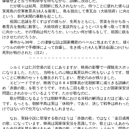
爆破せよと云う作戦命令を待ちながら、訓練に没頭した。

　　だが彼らは結局、北朝鮮に投入されなかった。待つことに疲れた彼らは
実尾島の空軍教育兵18人を殺害し、島を脱出して青瓦台（大統領府）に向か
という、前代未聞の暴動を起こした。

　　祖国に忠誠を尽くすはずの彼らが、生死をともにし、苦楽を分かち合っ
教育兵を無残に殺害し、大統領府と直談判をしようとバスを乗っ取って青瓦
に向かった。その理由は何だろうか。いったい何が彼らをして、祖国に銃を
けさせたのだろうか。

　　事件から30年、この凄惨な話は国家機密のベールに包まれてきた。彼ら
ソウルの街中で手榴弾によって自爆し、生き残った4人も軍法会議にかけられ
死刑が執行された（注2）。

　　　　　　　－－－－－－－－－－－－－－－－－－－－

　　シルミドは仁川空港の近くにありますが、映画の影響で一躍観光スポッ
になりました。ただし、当時をしのぶ物は風景以外に何もないようです。惜
いことに映画のセットも撤去されてしまい、歴史のみが残りました。

　　エピソードですが、映画では６８４部隊員が北朝鮮軍に成りきる訓練の
め「赤旗の歌」を歌うそうです。それも二回も歌うということが国家保安法
問題にされかかっているようです。たかが歌なのに。

　　歌が問題になるようでは朝鮮半島における冷戦の解消はまだほど遠いよ
です。もっとも、朝鮮半島は実は「休戦中」であり、決して戦争は終わった
けではないので仕方ないのかもしれません。

　　なお、実録小説に登場する歌のほうは「赤旗の歌」ではなく「金日成将
の歌」になっています。映画は国家保安法を意識してか、歌とはいえあから
まな金日成礼賛を避けるため「赤旗の歌」に替えたのでしょうか？　問題の