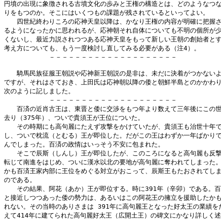
円墳の出現に象徴される古墳文化の歩みと王権の構造とは、どのようなつな
りをもつのか。そこにはいくつもの課題が残されているといってよい。

　　四世紀終わりころの応神天皇以降は、かなり王権の内容が明確に把握さ
るようになったかに思われるが、応神朝それ自体についても不明の個所が少
くないし、最近力説されつつある応神天皇をもって新しい王朝の創始者とす
考え方についても、もう一度検討し直してみる必要がある（注4）。

　　　　　　　－－－－－－－－－－－－－－－－－－－－

　　騎馬民族征服王朝説や応神新王朝説の是非は、未だに決着がつかないよ
ですが、それはさておき、上田氏は応神朝以降の倭と朝鮮半島とのかかわり
次のように記しました。

　　　　　　　－－－－－－－－－－－－－－－－－－－－

　　百済の近肖古王は、東晋と倭に交渉をもつ年より数えて三年後にこの世
去り（375年）、ついで貴須王が王位についた。

　　その時期にも高句麗にたえず攻撃をかけていたが、貴須王も治世十年で
し、ついで枕流（とむる）王が即位した。だがこの王はわずか一年ばかりで
んでしまった。百済の政情はいっそう不安に包まれた。

　　そこで辰斯（しんし）王が即位したが、このころになると高句麗も反撃
転じて南進をはじめ、ついに漢水以北の要地が高句麗に奪われてしまった。
かも百済王家内部に王位をめぐる対立がおこって、辰斯王もたおされてしま
のである。

　　その結果、阿花（あか）王が即位する。時に391年（辛卯）である。百
と接近しつつあった倭の勢力は、あるいはこの阿花王の擁立を援助したかも
れない。その当時のありさまは 391年に高句麗王となった好太王の業績をた
えて414年に建てられた高句麗好太王（広開土王）の碑文にかなり詳しく述