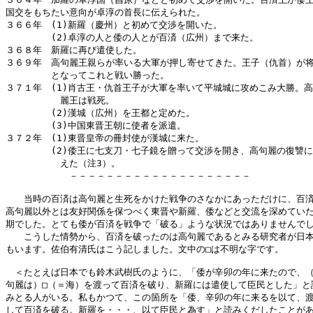
国交をもちたい意向が卓淳の首長に伝えられた。

３６６年　(1)新羅（慶州）と初めて交渉を開いた。

　　　　　(2)卓淳の人と倭の人とが百済（広州）まで来た。

３６８年　新羅に再び遣使した。

３６９年　高句麗王親らが率いる大軍が押し寄せてきた。王子（仇首）が将
　　　　　となってこれと戦い勝った。

３７１年　(1)肖古王・仇首王子が大軍を率いて平城城に攻めこみ大勝。高
　　　　　　麗王は戦死。

　　　　　(2)漢城（広州）を王都と定めた。

　　　　　(3)中国東晋王朝に使者を派遣。

３７２年　(1)東晋皇帝の冊封使が漢城に来た。

　　　　　(2)倭王に七支刀・七子鏡を贈って交渉を開き、高句麗の復讐に
　　　　　　えた（注3）。

　　　　　　　－－－－－－－－－－－－－－－－－－－－

　　当時の百済は高句麗と生死をかけた戦争のさなかにあっただけに、百済
高句麗以外とは友好関係を保つべく東晋や新羅、倭などと交流を深めていた
期でした。とても倭が百済を戦争で「破る」ような状況ではありませんでし
　　こうした情勢から、百済を破ったのは高句麗であるとみる研究者が日本
もいます。佐伯有清氏はこう記しました。文中の□は不明な字です。

　＜たとえば日本でも鈴木武樹氏のように、「倭が辛卯の年に来たので、（
句麗は）□（＝海）を渡って百済を破り、新羅には遣使して臣民とした」と読
みとる人がいる。私もかつて、この箇所を「倭、辛卯の年に来るを以て、渡
して百済を破る。新羅を・・・、以て臣民と為す」と読みくだしたことがあ