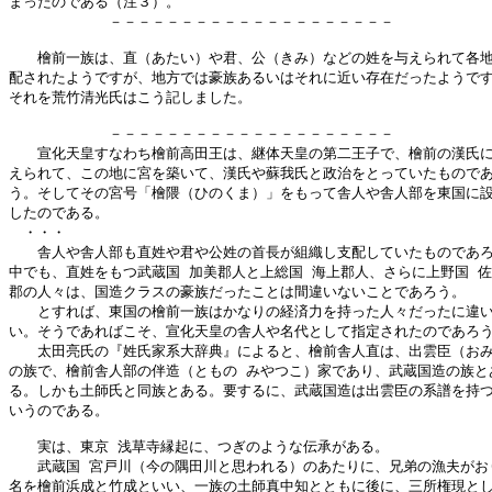
まったのである（注３）。

　　　　　　　－－－－－－－－－－－－－－－－－－－－

　　檜前一族は、直（あたい）や君、公（きみ）などの姓を与えられて各地
配されたようですが、地方では豪族あるいはそれに近い存在だったようです
それを荒竹清光氏はこう記しました。

　　　　　　　－－－－－－－－－－－－－－－－－－－－

　　宣化天皇すなわち檜前高田王は、継体天皇の第二王子で、檜前の漢氏に
えられて、この地に宮を築いて、漢氏や蘇我氏と政治をとっていたものであ
う。そしてその宮号「檜隈（ひのくま）」をもって舎人や舎人部を東国に設
したのである。

　・・・

　　舎人や舎人部も直姓や君や公姓の首長が組織し支配していたものであろ
中でも、直姓をもつ武蔵国 加美郡人と上総国 海上郡人、さらに上野国 佐
郡の人々は、国造クラスの豪族だったことは間違いないことであろう。

　　とすれば、東国の檜前一族はかなりの経済力を持った人々だったに違い
い。そうであればこそ、宣化天皇の舎人や名代として指定されたのであろう
　　太田亮氏の『姓氏家系大辞典』によると、檜前舎人直は、出雲臣（おみ
の族で、檜前舎人部の伴造（ともの みやつこ）家であり、武蔵国造の族とあ
る。しかも土師氏と同族とある。要するに、武蔵国造は出雲臣の系譜を持つ
いうのである。

　　実は、東京 浅草寺縁起に、つぎのような伝承がある。

　　武蔵国 宮戸川（今の隅田川と思われる）のあたりに、兄弟の漁夫がおり
名を檜前浜成と竹成といい、一族の土師真中知とともに後に、三所権現とし