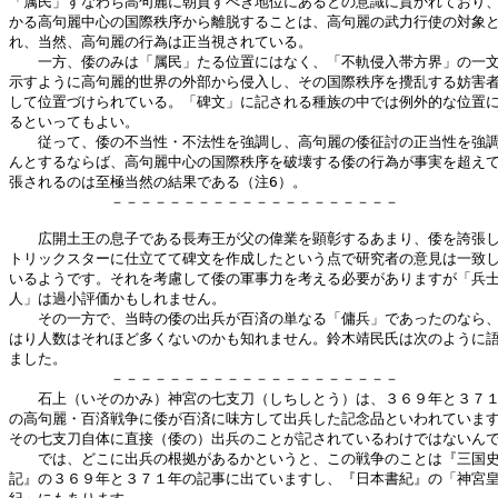
「属民」すなわち高句麗に朝貢すべき地位にあるとの意識に貫かれており、
かる高句麗中心の国際秩序から離脱することは、高句麗の武力行使の対象と
れ、当然、高句麗の行為は正当視されている。

　　一方、倭のみは「属民」たる位置にはなく、「不軌侵入帯方界」の一文
示すように高句麗的世界の外部から侵入し、その国際秩序を攪乱する妨害者
して位置づけられている。「碑文」に記される種族の中では例外的な位置に
るといってもよい。

　　従って、倭の不当性・不法性を強調し、高句麗の倭征討の正当性を強調
んとするならば、高句麗中心の国際秩序を破壊する倭の行為が事実を超えて
張されるのは至極当然の結果である（注6）。

　　　　　　　－－－－－－－－－－－－－－－－－－－－

　　広開土王の息子である長寿王が父の偉業を顕彰するあまり、倭を誇張し
トリックスターに仕立てて碑文を作成したという点で研究者の意見は一致し
いるようです。それを考慮して倭の軍事力を考える必要がありますが「兵士
人」は過小評価かもしれません。

　　その一方で、当時の倭の出兵が百済の単なる「傭兵」であったのなら、
はり人数はそれほど多くないのかも知れません。鈴木靖民氏は次のように語
ました。

　　　　　　　－－－－－－－－－－－－－－－－－－－－

　　石上（いそのかみ）神宮の七支刀（しちしとう）は、３６９年と３７１
の高句麗・百済戦争に倭が百済に味方して出兵した記念品といわれています
その七支刀自体に直接（倭の）出兵のことが記されているわけではないんで
　　では、どこに出兵の根拠があるかというと、この戦争のことは『三国史
記』の３６９年と３７１年の記事に出ていますし、『日本書紀』の「神宮皇