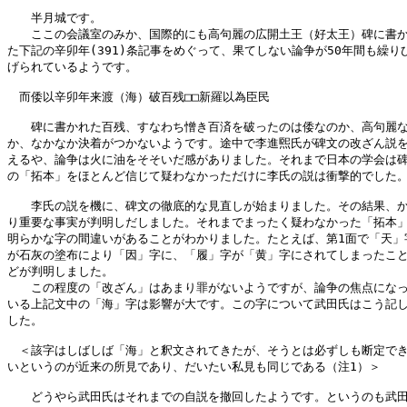
　　半月城です。

　　ここの会議室のみか、国際的にも高句麗の広開土王（好太王）碑に書か
た下記の辛卯年(391)条記事をめぐって、果てしない論争が50年間も繰りひ
げられているようです。

　而倭以辛卯年来渡（海）破百残□□新羅以為臣民

　　碑に書かれた百残、すなわち憎き百済を破ったのは倭なのか、高句麗な
か、なかなか決着がつかないようです。途中で李進煕氏が碑文の改ざん説を
えるや、論争は火に油をそそいだ感がありました。それまで日本の学会は碑
の「拓本」をほとんど信じて疑わなかっただけに李氏の説は衝撃的でした。
　　李氏の説を機に、碑文の徹底的な見直しが始まりました。その結果、か
り重要な事実が判明しだしました。それまでまったく疑わなかった「拓本」
明らかな字の間違いがあることがわかりました。たとえば、第1面で「天」字
が石灰の塗布により「因」字に、「履」字が「黄」字にされてしまったこと
どが判明しました。

　　この程度の「改ざん」はあまり罪がないようですが、論争の焦点になっ
いる上記文中の「海」字は影響が大です。この字について武田氏はこう記し
した。

　＜該字はしばしば「海」と釈文されてきたが、そうとは必ずしも断定でき
いというのが近来の所見であり、だいたい私見も同じである（注1）＞

　　どうやら武田氏はそれまでの自説を撤回したようです。というのも武田