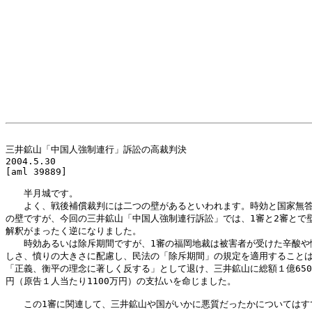
三井鉱山「中国人強制連行」訴訟の高裁判決

2004.5.30

[aml 39889] 

　　半月城です。

　　よく、戦後補償裁判には二つの壁があるといわれます。時効と国家無答
の壁ですが、今回の三井鉱山「中国人強制連行訴訟」では、1審と2審とで壁
解釈がまったく逆になりました。

　　時効あるいは除斥期間ですが、1審の福岡地裁は被害者が受けた辛酸や悔
しさ、憤りの大きさに配慮し、民法の「除斥期間」の規定を適用することは
「正義、衡平の理念に著しく反する」として退け、三井鉱山に総額１億6500
円（原告１人当たり1100万円）の支払いを命じました。

　　この1審に関連して、三井鉱山や国がいかに悪質だったかについてはすで