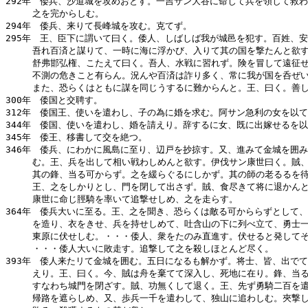
292年　倭兵、沙道城を攻めおとす。一吉サン大谷に命じて兵を領して救わ
　　　之を完からしむ。

294年　倭兵、来りて長峰城を攻む。克てず。

295年　王、臣下に謂いて曰く。倭人、しばしば我が城邑を犯す。百姓、安
　　　吾れ百済と謀りて、一時に海に浮かび、入りて其の国を撃たんと欲す
　　　舒弗邯弘権、こたえて曰く。吾人、水戦に習れず。険を冒して遠征せ
　　　不測の危きこと有らん。況んや百済は詐り多く、常に我が国を呑ぜい
　　　また、恐らくはともに謀を同じうするに難からんと。王、曰く。善し
300年　倭国と交聘す。

312年　倭国王、使いを遣わし、子の為に婚を求む。阿サン急利の女を以て
344年　倭国、使いを遣わし、婚を請えり。辞するに女、既に出嫁せるを以
345年　倭王、移書して交を絶つ。

346年　倭兵、にわかに風島に至り、辺戸を抄掠す。又、進みて金城を囲み
　　　む。王、兵を出して相い戦わしめんと欲す。伊伐サン康世曰く。賊、
　　　其の鋒、当る可からず。之を緩らぐるにしかず。其の師の老るるを待
　　　王、之をしかりとし、門を閉して出さず。賊、食尽きて将に退かんと
　　　康世に命じ脛騎を率いて追撃せしめ、之を走らす。

364年　倭兵大いに至る。王、之を聞き、恐らくは敵る可かららずとして、
　　　を造り、衣をきせ、兵を持せしめて、吐含山の下に列べ立て、勇士一
　　　東原に伏せしむ。・・・倭人、衆をたのみ直進す。伏せると発してそ
　　　・・・倭人大いに敗走す。追撃して之を殺しほとんど尽く。

393年　倭人来たリて金城を囲む。五日になるも解かず。将士、皆、出でて
　　　えり。王、曰く。今、賊は舟を棄てて深入し、死地に在り。鋒、当る
　　　すなわち城門を閉ざす。賊、功無くして退く。王、先ず勇騎二百を遣
　　　帰路を遮らしめ、又、歩兵一千を遣わして、独山に追わしむ。夾撃し