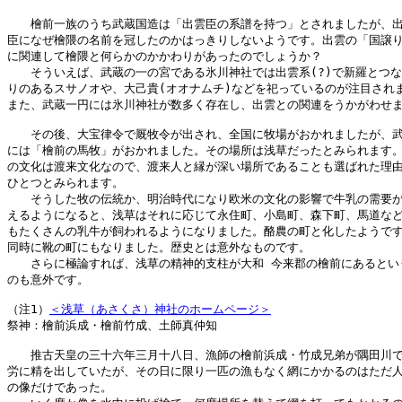
　　檜前一族のうち武蔵国造は「出雲臣の系譜を持つ」とされましたが、出
臣になぜ檜隈の名前を冠したのかはっきりしないようです。出雲の「国譲り
に関連して檜隈と何らかのかかわりがあったのでしょうか？

　　そういえば、武蔵の一の宮である氷川神社では出雲系(?)で新羅とつな
りのあるスサノオや、大己貴(オオナムチ)などを祀っているのが注目されま
また、武蔵一円には氷川神社が数多く存在し、出雲との関連をうかがわせま
　　その後、大宝律令で厩牧令が出され、全国に牧場がおかれましたが、武
には「檜前の馬牧」がおかれました。その場所は浅草だったとみられます。
の文化は渡来文化なので、渡来人と縁が深い場所であることも選ばれた理由
ひとつとみられます。

　　そうした牧の伝統か、明治時代になり欧米の文化の影響で牛乳の需要が
えるようになると、浅草はそれに応じて永住町、小島町、森下町、馬道など
もたくさんの乳牛が飼われるようになりました。酪農の町と化したようです
同時に靴の町にもなりました。歴史とは意外なものです。

　　さらに極論すれば、浅草の精神的支柱が大和 今来郡の檜前にあるという
のも意外です。

（注1）
＜浅草（あさくさ）神社のホームページ＞
祭神：檜前浜成・檜前竹成、土師真仲知

　　推古天皇の三十六年三月十八日、漁師の檜前浜成・竹成兄弟が隅田川で
労に精を出していたが、その日に限り一匹の漁もなく網にかかるのはただ人
の像だけであった。
