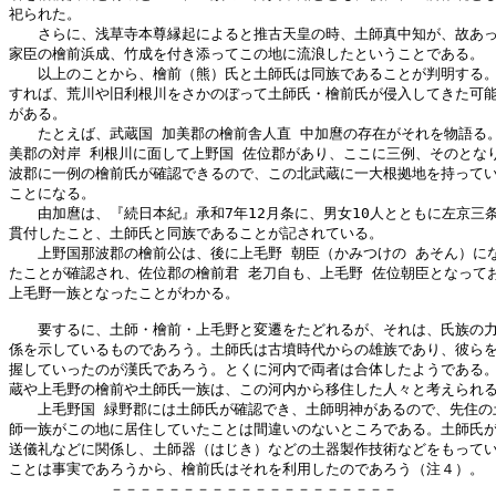
祀られた。

　　さらに、浅草寺本尊縁起によると推古天皇の時、土師真中知が、故あっ
家臣の檜前浜成、竹成を付き添ってこの地に流浪したということである。

　　以上のことから、檜前（熊）氏と土師氏は同族であることが判明する。
すれば、荒川や旧利根川をさかのぼって土師氏・檜前氏が侵入してきた可能
がある。

　　たとえば、武蔵国 加美郡の檜前舎人直 中加麿の存在がそれを物語る。
美郡の対岸 利根川に面して上野国 佐位郡があり、ここに三例、そのとなり
波郡に一例の檜前氏が確認できるので、この北武蔵に一大根拠地を持ってい
ことになる。

　　由加麿は、『続日本紀』承和7年12月条に、男女10人とともに左京三条
貫付したこと、土師氏と同族であることが記されている。

　　上野国那波郡の檜前公は、後に上毛野 朝臣（かみつけの あそん）にな
たことが確認され、佐位郡の檜前君 老刀自も、上毛野 佐位朝臣となってお
上毛野一族となったことがわかる。

　　要するに、土師・檜前・上毛野と変遷をたどれるが、それは、氏族の力
係を示しているものであろう。土師氏は古墳時代からの雄族であり、彼らを
握していったのが漢氏であろう。とくに河内で両者は合体したようである。
蔵や上毛野の檜前や土師氏一族は、この河内から移住した人々と考えられる
　　上毛野国 緑野郡には土師氏が確認でき、土師明神があるので、先住の土
師一族がこの地に居住していたことは間違いのないところである。土師氏が
送儀礼などに関係し、土師器（はじき）などの土器製作技術などをもってい
ことは事実であろうから、檜前氏はそれを利用したのであろう（注４）。

　　　　　　　－－－－－－－－－－－－－－－－－－－－
