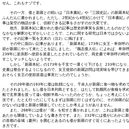
せん。これもナゾです。

　　その一方、倭と新羅との戦いは『日本書紀』や『三国史記』の新羅本紀
ふんだんに書かれました。ただし、2世紀から4世紀にかけて『日本書紀』の
事は架空の物語が多く、信頼できる記事をさがすのが大変です。

　　他方、新羅本紀に書かれた倭の記事は歴史的事実を反映したものかどう
なかなか解釈がむずかしいところで、これに関する研究は日本では少ないよ
です。その記事一覧を文末の（注2）に掲げます。

　　その中に面白い記事があります。「新羅本紀」173年に女王・卑弥呼の
節が新羅にやって来たことを記しました。『魏志倭人伝』によれば、卑弥呼
239年に楽浪郡へ使節を派遣したとされているので、両史書で卑弥呼の時代
すこしマッチしないようです。

　　しかし「新羅本紀」の173年を干支で一運くり下げると 233年になり、
史書は整合するようになるので、女王使節の新羅訪問は現実味を帯びてきま
おそらく女王の使節派遣は事実だったのでしょうか。

　　その20年後の193年に倭は飢饉になり、千余人が新羅に食べ物を求めて
たとされました。もし倭を日本列島とすると、はたして飢餓民が食糧を求め
船で玄界灘を渡って遠い朝鮮半島へいったのかどうか、ちょっと考えにくい
況です。たとえ行ったにしてもまずは加羅に行くはずなのに、その加羅の記
がないのは倭と新羅が隣接していたとしか考えようがありません。

　　また、208年には倭が「境」を犯すと書かれましたが、これは新羅と倭
あたかも隣接しているような書き方です。また、232年には倭がにわかに新
の首都の金城（慶州）を囲むとあるのも倭が新羅のすぐ近くにあったような
き方です。
