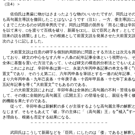
（注4）＞

　　佐伯氏は奥歯に物がはさまったような物のいいかたですが、同氏はその
も高句麗主導説を撤回したことはないようです（注1）。一方、倭主導説にあ
くまでこだわるのが武田幸男氏です。同氏は問題の箇所を「而るに倭は辛卯
を以て来り、□を渡りて百残を破り、新羅を□□し、以て臣民と為す」として

旧来の説を踏襲しました。その根拠として前置文説を発展させた大前置文説
次のように記しました。

　　　　　　　－－－－－－－－－－－－－－－－－－－－

　　大前置文説は任意の碑字を個別的局部的に問題とする方法とは次元を異
しており、碑文の中心をなす八年＝八条の紀年記事全体という視野から、そ
全体に基盤を置いた方法であって、いわば碑文の構造的分析法とでもいえよ
　　これによれば、辛卯年条は第一に、永楽六年丙申条記事の本文を導く“前
置文”であり、そのうえ第二に、六年丙申条を筆頭とする一連の紀年記事、つ
まり六年丙申条・九年己亥条・十年庚子条・十四年甲辰条・十七年丁未条な
五紀年記事を導く“大前置文”でもあるのである。

　　この大前置文説によれば、辛卯年条は全体的に高句麗の不利・苦境を叙
して、その後に全能的な高句麗王（広開土王）の登場を促し、親征を導く修
的機能を果たすのである。

　　従って、辛卯年条は新解釈の多くが主張するような高句麗主導の解釈と
なじまず、そもそもあえて「破」字の主体に「（高句麗）王」を“補入”すべ
き理由も、根拠も否定する結果になる。

　　　　　　　－－－－－－－－－－－－－－－－－－－－

　　武田氏はこうして新羅などを「臣民」にしたのは「倭」であると解釈し