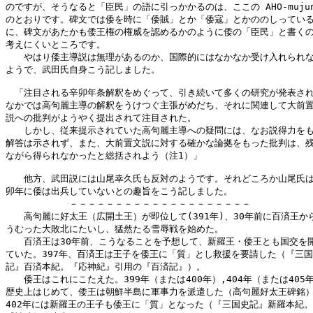
のですが、そうなると「臣民」の語に引っかかるのは、ここの AHO-mujuny
のとおりです。碑文では倭を時に「倭賊」とか「倭寇」とかののしっている
に、碑文があたかも倭王権の権威を認めるかのように倭の「臣民」と書くの
考えにくいところです。

　　やはり倭主導説は無理があるのか、国際的にはなかなか受け入れられな
ようで、武田氏自身こう記しました。

　「注目される辛卯年条解釈をめぐって、引き続いて多くの研究が発表され
なかでは高句麗主導の解釈をうけつぐ主張がめだち、それに関連して大前置
説への批判がようやく提出されて注目された。

　　しかし、従来提示されていた高句麗主導への疑問には、なお説得力をも
解答は示されず、また、大前置文説に対する確かな論拠をもった批判は、残
ながら得られなかったと総括されよう（注1）」

　　他方、武田説には山尾幸久氏も反対のようです。それどころか山尾氏は
卯年に倭は出兵していないとの趣旨をこう記しました。

　　　　　　　－－－－－－－－－－－－－－－－－－－－

　　高句麗に好太王（広開土王）が即位して(391年)、30年前に百済王から
うむった大敗北にたいし、猛然たる雪辱戦を始めた。

　　百済王は30年前、こうなることを予想して、新羅王・倭王とも国交を開
ていた。397年、百済王は王子を倭王に「質」とし救援を要請した（『三国
記』百済本紀。『応神紀』引用の『百済記』）。

　　倭王はこれにこたえた。399年（または400年）,404年（または405年
歴史上はじめて、倭王は朝鮮半島に軍事力を派遣した（高句麗好太王碑銘）
402年には新羅王の王子も倭王に「質」となった（『三国史記』新羅本紀。
