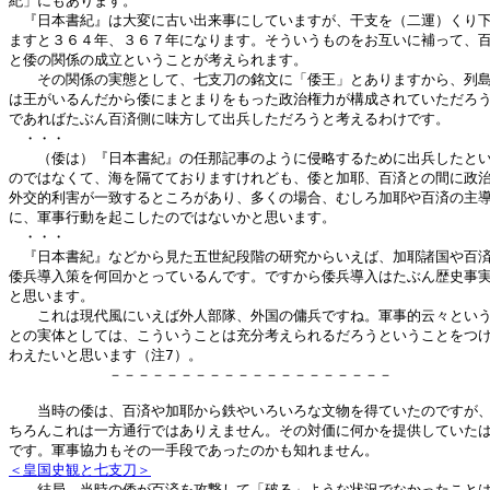
紀」にもあります。

　『日本書紀』は大変に古い出来事にしていますが、干支を（二運）くり下
ますと３６４年、３６７年になります。そういうものをお互いに補って、百
と倭の関係の成立ということが考えられます。

　　その関係の実態として、七支刀の銘文に「倭王」とありますから、列島
は王がいるんだから倭にまとまりをもった政治権力が構成されていただろう
であればたぶん百済側に味方して出兵しただろうと考えるわけです。

　・・・

　　（倭は）『日本書紀』の任那記事のように侵略するために出兵したとい
のではなくて、海を隔てておりますけれども、倭と加耶、百済との間に政治
外交的利害が一致するところがあり、多くの場合、むしろ加耶や百済の主導
に、軍事行動を起こしたのではないかと思います。

　・・・

　『日本書紀』などから見た五世紀段階の研究からいえば、加耶諸国や百済
倭兵導入策を何回かとっているんです。ですから倭兵導入はたぶん歴史事実
と思います。

　　これは現代風にいえば外人部隊、外国の傭兵ですね。軍事的云々という
との実体としては、こういうことは充分考えられるだろうということをつけ
わえたいと思います（注7）。

　　　　　　　－－－－－－－－－－－－－－－－－－－－

　　当時の倭は、百済や加耶から鉄やいろいろな文物を得ていたのですが、
ちろんこれは一方通行ではありえません。その対価に何かを提供していたは
＜皇国史観と七支刀＞

　　結局、当時の倭が百済を攻撃して「破る」ような状況でなかったことは