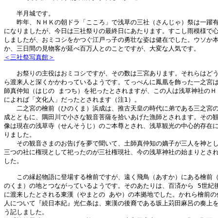
　　半月城です。

　　昨年、ＮＨＫの朝ドラ「こころ」で浅草の三社（さんじゃ）祭は一躍有
になりましたが、今日は三社祭りの最終日にあたります。すこし雨模様で心
しましたが、おミコシをかつぐ江戸っ子の勇壮な姿は健在でした。ウソか本
＜三社祭写真館＞
　　お祭りの主役はおミコシですが、その数は三宮あります。それらはどう
ら渡来人と深くかかわっているようです。てっぺんに鳳凰を飾った一之宮は
師真仲知（はじの まつち）を祀ったとされますが、この人は浅草神社のＨＰ
によれば「文化人」だったとされます（注1）。

　　二之宮の檜前（ひのくま）浜成は、推古天皇の時代に弟である三之宮の
成とともに、隅田川で小さな観音菩薩を拾いあげた漁師とされます。その観
像は現在の浅草寺（せんそうじ）のご本尊とされ、浅草観光の中心的存在に
りました。

　　その観音さまのお告げを夢で聞いて、土師真仲知の嫡子が三人を神とし
三つの社に権現として祀ったのが三社権現社、今の浅草神社の始まりとされ
した。

　　この縁起物語に登場する檜前ですが、遠く飛鳥（あすか）にある檜前（
のくま）の地とつながっているようです。そのあたりは、百済から 5世紀後
に渡来したとされる東漢（やまとの あや）の本拠地でした。かれら檜前の住
人について『続日本紀』光仁条は、東漢の後裔である坂上苅田麻呂の奏上を
う記しました。
