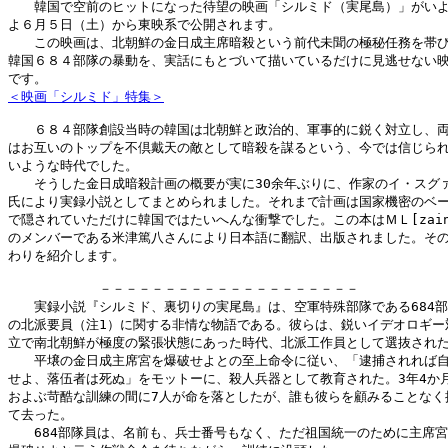
　　韓国で空前のヒットになった待望の映画「シルミド（実尾島）」がいよ
よ６月５日（土）から東映系で公開されます。

　　この映画は、北朝鮮の金日成主席暗殺という前代未聞の極秘任務を帯び
韓国６８４部隊の暴動を、実話にもとづいて描いているだけに見逃せない映
＜映画「シルミド」特集＞
　　６８４部隊創設当時の韓国は北朝鮮と政治的、軍事的に鋭く対立し、両
はお互いのトップを不倶戴天の敵として暗殺を謀るという、今では信じられ
いような時代でした。

　　そうした金日成暗殺計画の概要が実に30余年ぶりに、作家のイ・スグァ
氏により実録小説としてまとめられました。それまで計画は国家機密のベー
で隠されていただけに韓国ではたいへんな衝撃でした。この本はＭＬ[zainic
のメンバーである米津篤八さんにより日本語に翻訳、出版されました。その
わりを紹介します。

　　　　　　　－－－－－－－－－－－－－－－－－－－－

　　実録小説『シルミド、裏切りの実尾島』は、空軍特殊部隊である684部
の北派要員（注1）に関する非情な物語である。彼らは、鋭いイデオロギー対
立で南北朝鮮が極度の緊張状態にあった時代、北派工作員として選抜された
　　平壌の金日成主席宮を爆破せよとの至上命令に従い、「逮捕されれば自
せよ、落伍者は死ぬ」をモットーに、殺人兵器として教育された。3年4か月
およぶ苛酷な訓練の間に7人が命を落としたが、誰も彼らを顧みることなく捨
て去った。

　　684部隊員は、名前も、兵士番号もなく、ただ祖国統一のために主席宮