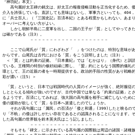
『神功紀』本文）。

　　高句麗好太王碑の銘文は、好太王の報復侵略活動を正当化するため、倭
介入を誇張している。直訳しても意味はないし、軍事力といっても、404，5
に「兵士百人」（『三国史記』百済本紀）とある程度かもしれない。あまり
オーバーに考えない方がよい。

　　しかし朝鮮半島に二度軍を出し、二国の王子が「質」としてやってきた
は確かである（注3）。

　　　　　　　－－－－－－－－－－－－－－－－－－－－

　　ここで山尾氏が「質」にわざわざ「　」をつけたのは、特別な意味があ
からです。山尾氏は古代における「質」をこう説明しました（注3）。

　＜「質」とは約束の証拠。『日本書紀』では「むかはり」（身代）と訓読
ている。王権間の特別の修好結縁に際し、「盟」約にともなう国際的儀礼の
環として、王の近親の者を一時期提供する。政治的手段の性質があり戦略的
彩が濃い（注5）＞

　「質」というと、日本では戦国時代の人質のイメージが強く、絶対服従の
しととらえる傾向が強いのですが、古代中国では単なる「約束の証拠」とさ
るようです。百済にしてみれば、強大国の高句麗を相手に滅亡しないために
倭の援助が欲しくて「質」を日本へ派遣したのでしょうか。

　　それが高句麗には「属民」の百済が「倭と和通」(399)したと映るので
り「不軌」の倭は許しがたい存在であるとの認識されることになります。そ
した高句麗の世界観を鈴木英夫氏はこう記しました。

　　　　　　　－－－－－－－－－－－－－－－－－－－－

　　そもそも「碑文」に示されている高句麗の国際観は周辺の諸国・諸種族