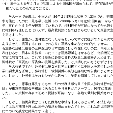
(4) 原告は８６年２月まで私事による中国出国が認められず、賠償請求が不
  能だったとの点で当てはまる。

　　その一方で高裁は、中国人が 86年２月以降は私事でも出国でき、賠償
求可能だったのに、最も早い提訴日の 2000年５月10日は出国可能日から１
年、事件から５５年が経過しているので、権利行使が可能になってから速や
に権利を行使したとはいえず、最高裁判決に当てはまらないとして原告の主
を退けました。

　　しかし、原告が出国可能になったからといってすぐに提訴できるもので
ありません。提訴するには、それなりに証拠を集めなければなりません。し
も重要な証拠は被告の三井鉱山や日本政府にしか存在しないのに、両者とも
表はおろか、日本の外務省にいたっては証拠隠滅をはかるなど、公的機関と
て実に悪質でした。これでは提訴に必要な資料の収集は困難をきわめます。
潟地裁が「実質的に原告側の提訴を妨害した」と指摘したのもうなずけます(
　　その根拠ですが、外務省は第２次世界大戦後すぐに中国人を連行した全
業に調査員を派遣し、強制連行・強制労働の実態を詳細な報告書にまとめま
た。しかし、外務省はそれをひそかに処分し、証拠を隠滅してしまいました
　　しかし、悪事は露見するもの、幻の外務省報告書「中国人強制連行の記
録」が東京華僑総会事務所にあることをＮＨＫがスクープし、93年に放送し
した。この資料の存在で初めて提訴が可能になり、各地で裁判が開始されま
た。

　　しかし、福岡高裁はこうした困難な事情を十分くみとらず、不法行為に
しては除斥期間を理由に原告の請求を認めませんでした。これは新潟港運判
につづいて残念な結果です（注1）。
