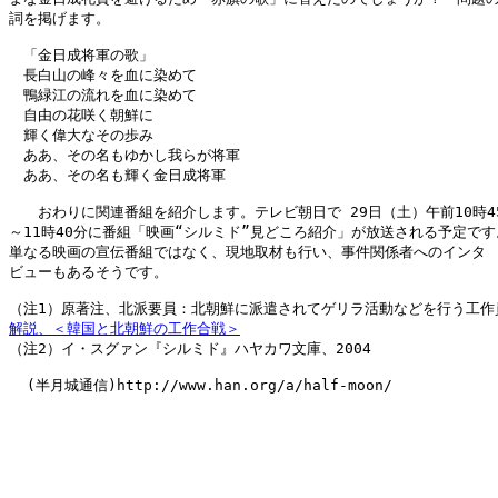
詞を掲げます。

　「金日成将軍の歌」

　長白山の峰々を血に染めて

　鴨緑江の流れを血に染めて

　自由の花咲く朝鮮に

　輝く偉大なその歩み

　ああ、その名もゆかし我らが将軍

　ああ、その名も輝く金日成将軍

　　おわりに関連番組を紹介します。テレビ朝日で 29日（土）午前10時45
～11時40分に番組「映画“シルミド”見どころ紹介」が放送される予定です。
単なる映画の宣伝番組ではなく、現地取材も行い、事件関係者へのインタ

ビューもあるそうです。

解説、＜韓国と北朝鮮の工作合戦＞

（注2）イ・スグァン『シルミド』ハヤカワ文庫、2004

  (半月城通信)http://www.han.org/a/half-moon/
