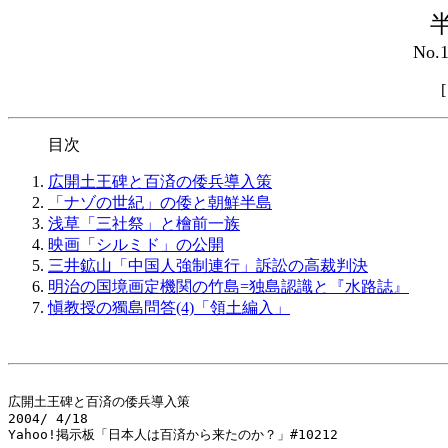
No.
目次
広開土王碑と百済の倭兵導入策
「ナゾの世紀」の倭と朝鮮半島
浅草「三社祭」と檜前一族
映画「シルミド」の公開
三井鉱山「中国人強制連行」訴訟の高裁判決
明治の国境画定機関の竹島=独島認識と『水路誌』
愼教授の獨島問答(4)「領土編入」
広開土王碑と百済の倭兵導入策

2004/ 4/18

Yahoo!掲示板「日本人は百済から来たのか？」#10212
