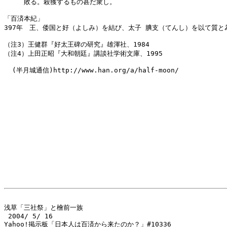
　　　敗る。殺獲するもの甚だ衆し。

「百済本紀」

397年　王、倭国と好（よしみ）を結び、太子 腆支（てんし）を以て質と為
（注3）王健群『好太王碑の研究』雄渾社、1984

（注4）上田正昭『大和朝廷』講談社学術文庫、1995

  (半月城通信)http://www.han.org/a/half-moon/

浅草「三社祭」と檜前一族

 2004/ 5/ 16

Yahoo!掲示板「日本人は百済から来たのか？」#10336
