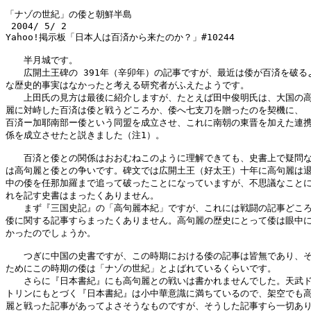
「ナゾの世紀」の倭と朝鮮半島

 2004/ 5/ 2

Yahoo!掲示板「日本人は百済から来たのか？」#10244

　　半月城です。

　　広開土王碑の 391年（辛卯年）の記事ですが、最近は倭が百済を破るよ
な歴史的事実はなかったと考える研究者がふえたようです。

　　上田氏の見方は最後に紹介しますが、たとえば田中俊明氏は、大国の高
麗に対峙した百済は倭と戦うどころか、倭へ七支刀を贈ったのを契機に、

百済ー加耶南部ー倭という同盟を成立させ、これに南朝の東晋を加えた連携
係を成立させたと説きました（注1）。

　　百済と倭との関係はおおむねこのように理解できても、史書上で疑問な
は高句麗と倭との争いです。碑文では広開土王（好太王）十年に高句麗は退
中の倭を任那加羅まで追って破ったことになっていますが、不思議なことに
れを記す史書はまったくありません。

　　まず『三国史記』の「高句麗本紀」ですが、これには戦闘の記事どころ
倭に関する記事すらまったくありません。高句麗の歴史にとって倭は眼中に
かったのでしょうか。

　　つぎに中国の史書ですが、この時期における倭の記事は皆無であり、そ
ためにこの時期の倭は「ナゾの世紀」とよばれているくらいです。

　　さらに『日本書紀』にも高句麗との戦いは書かれませんでした。天武ド
トリンにもとづく『日本書紀』は小中華意識に満ちているので、架空でも高
麗と戦った記事があってよさそうなものですが、そうした記事すら一切あり