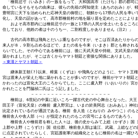
　「檜前忌寸（いみき）の一族をもって、大和国高市（たけち）郡の郡司に
命しているそもそもの由来は、彼らの先祖の阿知使主（あちのおみ）が、軽
豊明宮に天下を治められた応神天皇の御世に、朝鮮から17県の人民を率いて
化し、天皇の詔があって、高市郡檜前村の地を賜り居を定めたことによりま
　　およそ高市郡内には檜前忌寸の一族と17県の人民が全土いたるところに
住しており、他姓の者は十のうち一、二割程度しかありません（注2）」

　　古代の高市郡は飛鳥とだいぶ重なるのですが、そこは百済あたりからの
来人が８，９割も占めるほどで、またの名を今来（いまき）郡とも称される
らいでした。その中心である檜前には、後に天武天皇や持統、文武天皇の陵
＜東漢とヤマト朝廷＞
　　継体新王朝(?)以来、樟葉（くずは）や飛鳥などのように、ヤマト王権
宮は渡来人が栄えた地に築かれることが多いのですが、檜前がヤマト朝廷と
かわったのは宣化大王のころからでした。ここに盧入野（いおいりの）宮が
かれたことを門脇禎二氏はこう記しました。

　　　　　　　－－－－－－－－－－－－－－－－－－－－

　　檜前は、6世紀の中葉に近いころ一躍古代史の中心舞台となった。大王 
田王子（宣化天皇）の檜前 盧入野宮は、いまの於美阿志（おみあし）神社に
比定されているのが通説である。檜前 舎人造（とねりの みやつこ）のもと
檜前舎人や舎人部（べ）が指定されたのもこの宮号によるものであろう。

　　檜前舎人や檜前君を称した人々は、後の史からみて上総（かずさ）国 海
上郡や上野（こうずけ）国 佐位郡、檜前舎人部は遠江、武蔵、上総などの国
に点定されていたらしく、宮廷護衛軍の組織化とともに檜前の名は一躍ひろ