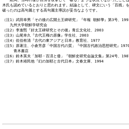
木氏も認めているとおりと思われます。結論として、碑文にいう「百残」を
破ったのは高句麗とする高句麗主導説が妥当なようです。

（注1）武田幸男「その後の広開土王碑研究」『年報 朝鮮學』第3号、1993
　　九州大学朝鮮学研究会

（注2）李進煕『好太王碑研究とその後』青丘文化社、2003

（注3）山尾幸久『古代王権の原像』学生社、2003

（注4）佐伯有清『古代の東アジアと日本』教育社、1977

（注5）原著注、小倉芳彦「中国古代の質」『中国古代政治思想研究』1970
　　　青木書店

（注6）鈴木英夫「加耶・百済と倭」『朝鮮史研究会論文集』第24号、1987
（注7）鈴木靖民他『幻の加耶と古代日本』文春文庫、1994
