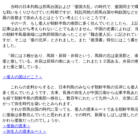
　　当時の日本列島は邪馬台国および「倭国大乱」の時代で、倭国同士で熾
な戦いをくりひろげていた時期ですが、戦乱同然の邪馬台国や狗奴国などが
羅の首都まで攻め入るとはとうてい考えにくいところです。

　　その一方、もし倭人が朝鮮半島の南部に多く住んでいたとしたら、上記
記事はあながち考えられないことでもありません。中国の史書によれば、当
の朝鮮半島最南端には狗邪韓国のあったことが『魏志倭人伝』に記されてい
すが、そこは「倭の北岸」とされました。また『後漢書』韓伝にはこう書か
ました。

　「韓には３種があり、馬韓・辰韓・弁韓という。馬韓の北は楽浪郡と、南
倭と接している。弁辰は辰韓の南にあって、これまた１２国ある。弁辰の南
また倭と接している」

＜倭人の国はどこ？＞
　　これらの史料からすると、日本列島のみならず朝鮮半島の沿岸にも倭人
多く住んでいたようです。古来、長身の弥生人が中国江南から山東半島あた
を経て朝鮮半島の西南部へ移住し、数百年にわたって九州へ入り、次第に広
がって弥生時代を築いたとみられます。

　　それが邪馬台国の時代に至っても、倭人の渡来ルートである朝鮮半島沿
に倭族は多数住んでいたと思われます。その時代、新羅をしばしば侵したの
＜倭族の渡来＞
＜弥生人の渡来ルート＞