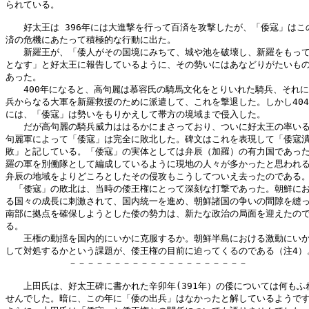
られている。

　　好太王は 396年には大進撃を行って百済を攻撃したが、「倭寇」はこの
済の危機にあたって積極的な行動に出た。

　　新羅王が、「倭人がその国境にみちて、城や池を破壊し、新羅をもって
となす」と好太王に報告しているように、その勢いにはあなどりがたいもの
あった。

　　400年になると、高句麗は慕容氏の騎馬文化をとりいれた騎兵、それに
兵からなる大軍を新羅救援のために派遣して、これを撃退した。しかし404
には、「倭寇」は勢いをもりかえして帯方の境域まで侵入した。

　　だが高句麗の騎兵威力ははるかにまさっており、ついに好太王の率いる
句麗軍によって「倭寇」は完全に敗北した。碑文はこれを表現して「倭寇潰
敗」と記している。「倭寇」の実体としては弁辰（加羅）の有力国であった
羅の軍を別働隊として編成しているように現地の人々が多かったと思われる
弁辰の地域をよりどころとしたその侵攻もこうしてついえ去ったのである。
　「倭寇」の敗北は、当時の倭王権にとって深刻な打撃であった。朝鮮にお
る国々の成長に刺激されて、国内統一を進め、朝鮮諸国の争いの間隙を縫っ
南部に拠点を確保しようとした倭の勢力は、新たな政治の局面を迎えたので
る。

　　王権の動揺を国内的にいかに克服するか。朝鮮半島における激動にいか
して対処するかという課題が、倭王権の目前に迫ってくるのである（注4）。
　　　　　　　－－－－－－－－－－－－－－－－－－－－

　　上田氏は、好太王碑に書かれた辛卯年(391年）の倭については何もふれ
せんでした。暗に、この年に「倭の出兵」はなかったと解しているようです