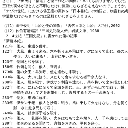
さらに、上田氏は「倭寇」と倭王権との関係についても語りませんでした。
王権の実体がほとんど不明なだけに慎重にならざるをえないのでしょうか。
「ナゾの世紀」における倭王権の実体を『日本書紀』の物語と、物言わぬ考
学遺物だけからさぐるのは至難といわざるをえません。

（注1）田中俊明「百済と倭の関係」『古代日本と百済』大巧社,2002

（注2）佐伯有清編訳『三国史記倭人伝』岩波文庫、1988

　2－4世紀『三国史記』に書かれた倭の記事

「新羅本紀」

121年　倭人、東辺を侵す。

122年　大風、東より来る。木を折り瓦を飛ばす。夕に至りて止む。都の人
　　　倭兵、大いに来ると。山谷に争い遁る。

123年　倭国と和を講ず。

158年　竹嶺を開く。倭人、来聘す。

173年　倭の女王・卑弥呼、使を遣わし来聘す。

193年　倭人、大いに飢う。来たりて食を求むる者千余人なり。

208年　倭人、境を犯す。伊伐サン利音を遣わし、兵を将いて之を拒ましむ
232年　倭人、にわかに至りて金城を囲む。王、みずから出でて戦う。賊、
　　　軽騎を遣わして之を追撃せしむ。殺獲するもの一千余級なり。

233年　倭兵、東辺に寇す。

233年　伊サン于老、倭人と沙道に戦う。風に乗じて火をはなち、舟を焚く
　　　賊、水に赴き死して尽く。

249年　倭人、舒弗邯于老を殺す。

287年　倭人、一礼部を襲い、火をはなちて之を焼き、人一千を虜にして去
289年　倭兵の至るを聞きて、舟楫をおさめ、甲兵を繕う。
