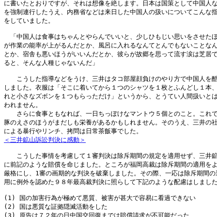
に書いたとおりですが、それは想像を絶します。日本は国策として中国人な
を強制連行したうえ、内務省などは来日した中国人の扱いについてこんな指
をしていました。

　「中国人は食事はちゃんとやらんでいいと、少しひもじい思いをさせたほ
が作業の能率が上がるんだとか、風呂に入れるなんてとんでもないことなん
とか、宿舎も悪いほうがいいんだとか、彼らが故郷を思って流す涙は芝居で
ると、そんな人種じゃないんだ」

　　こうした指導などをうけ、三井はタコ部屋顔負けのやり方で中国人を酷
しました。衣服は「そこに着いてから１つのシャツを１枚とふんどし１本、
れと小さなズボンを１つもらっただけ」というから、とうてい人間扱いとは
われません。

　　さらに食事ともなれば、一日ちっぽけなマントウ５個とのこと。これで
豚のえさのほうがまだしも栄養があるかもしれません。そのうえ、三井の社
＜三井鉱山訴訟判決に感動＞
　　こうした事情を考慮して１審判決は除斥期間の規定を適用せず、三井鉱
に前記のような賠償を命じました。ところが福岡高裁は除斥期間の適用をよ
厳格にし、1審の画期的な判決を破棄しました。その際、一応は除斥期間の適
用に例外を認めた９８年最高裁判決に照らして下記のような配慮はしました
(1) 国の加害行為が極めて悪質、被害が甚大で容易に看過できない

(2) 国は悪質な証拠隠滅活動をした

(3) 原告は７２年の日中国交回復までは賠償請求が不可能だった
