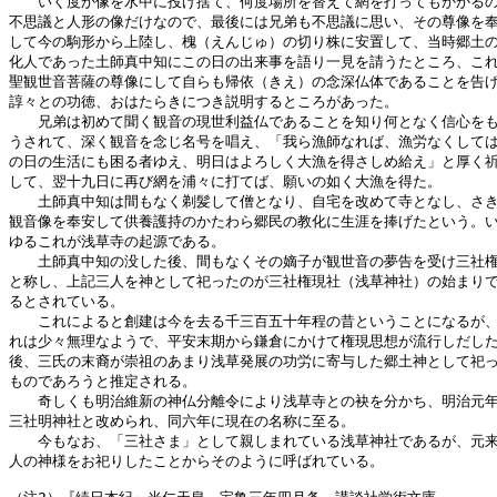
　　いく度か像を水中に投げ捨て、何度場所を替えて網を打ってもかかるの
不思議と人形の像だけなので、最後には兄弟も不思議に思い、その尊像を奉
して今の駒形から上陸し、槐（えんじゅ）の切り株に安置して、当時郷土の
化人であった土師真中知にこの日の出来事を語り一見を請うたところ、これ
聖観世音菩薩の尊像にして自らも帰依（きえ）の念深仏体であることを告げ
諄々との功徳、おはたらきにつき説明するところがあった。

　　兄弟は初めて聞く観音の現世利益仏であることを知り何となく信心をも
うされて、深く観音を念じ名号を唱え、「我ら漁師なれば、漁労なくしては
の日の生活にも困る者ゆえ、明日はよろしく大漁を得さしめ給え」と厚く祈
して、翌十九日に再び網を浦々に打てば、願いの如く大漁を得た。

　　土師真中知は間もなく剃髪して僧となり、自宅を改めて寺となし、さき
観音像を奉安して供養護持のかたわら郷民の教化に生涯を捧げたという。い
ゆるこれが浅草寺の起源である。

　　土師真中知の没した後、間もなくその嫡子が観世音の夢告を受け三社権
と称し、上記三人を神として祀ったのが三社権現社（浅草神社）の始まりで
るとされている。

　　これによると創建は今を去る千三百五十年程の昔ということになるが、
れは少々無理なようで、平安末期から鎌倉にかけて権現思想が流行しだした
後、三氏の末裔が崇祖のあまり浅草発展の功労に寄与した郷土神として祀っ
ものであろうと推定される。

　　奇しくも明治維新の神仏分離令により浅草寺との袂を分かち、明治元年
三社明神社と改められ、同六年に現在の名称に至る。

　　今もなお、「三社さま」として親しまれている浅草神社であるが、元来
人の神様をお祀りしたことからそのように呼ばれている。
