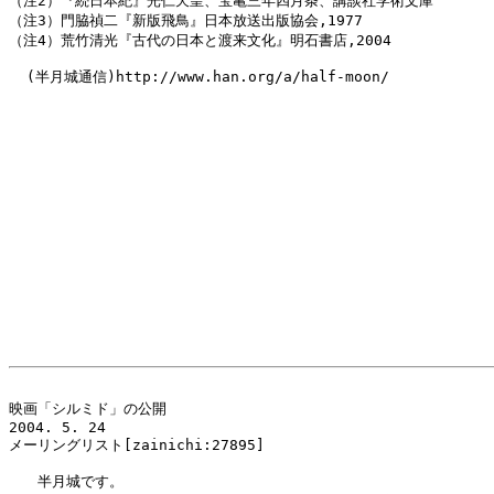
（注2）『続日本紀』光仁天皇、宝亀三年四月条、講談社学術文庫

（注3）門脇禎二『新版飛鳥』日本放送出版協会,1977

（注4）荒竹清光『古代の日本と渡来文化』明石書店,2004

  (半月城通信)http://www.han.org/a/half-moon/

映画「シルミド」の公開

2004. 5. 24

メーリングリスト[zainichi:27895]

　　半月城です。
