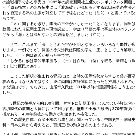
の論戦相手である李氏は 1985年の読売新聞社主催のシンポジウムを回顧し
＜「原石拓本」の水谷拓本には「渡海破」が読めるとする武田幸男の主張と
れを否定する私の主張が対立して平行線をたどった（注2）＞と書いているか
らです。

　　これに関するかぎり、李氏の主張が正しかったことになります。同氏は
数回にわたり広開土王碑を現地調査し、やはり問題の字は字全体のバランス
どから「海」とは読めないとの結論をだしました（注2）。

　　さて、これまで「海」とされた字が不明となるといろいろな可能性が広
ります。一例ですが、韓国の徐栄洙氏は問題の字を「王」としてこう解釈し
した。（　）内は徐氏が補った字です。

　「しかるに倭は辛卯年来渡る。（王）は百残、（倭）を破る。新羅を（服
て）以て臣民と為す」

　　こうした解釈が生まれる背景には、当時の国際情勢からすると倭が百済
攻めるような状況ではなく、逆に両国は友好関係にあったと推測されるのが
きな理由です。ちなみに、山尾幸久氏は 391年以前の国際関係をこうまとめ
した。

　　　　　　　－－－－－－－－－－－－－－－－－－－－

　　3世紀の後半から約100年間、ヤマトに初期王権とよんでよい時代があっ
古墳時代の前期と大体において対応する。盛期の王権の形成は370年前後に
機があり、400年前後から動きが加速され本格化した。

　　この歴史自体、百済王権の形成と深く関わっている。中国史料・朝鮮史
料・日本史料から考えると、百済王権の動きは次のようである。

３６４年　加羅の卓淳国（昌原）などと初めて交渉を開いた。百済王が倭王