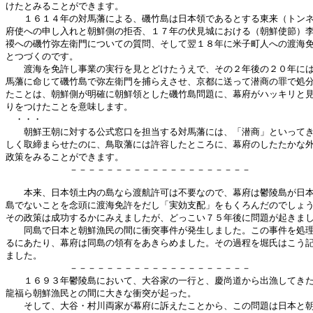
けたとみることができます。

　　１６１４年の対馬藩による、磯竹島は日本領であるとする東来（トンネ
府使への申し入れと朝鮮側の拒否、１７年の伏見城における（朝鮮使節）李
禝への磯竹弥左衛門についての質問、そして翌１８年に米子町人への渡海免
とつづくのです。

　　渡海を免許し事業の実行を見とどけたうえで、その２年後の２０年には
馬藩に命じて磯竹島で弥左衛門を捕らえさせ、京都に送って潜商の罪で処分
たことは、朝鮮側が明確に朝鮮領とした磯竹島問題に、幕府がハッキリと見
りをつけたことを意味します。

　・・・

　　朝鮮王朝に対する公式窓口を担当する対馬藩には、「潜商」といってき
しく取締まらせたのに、鳥取藩には許容したところに、幕府のしたたかな外
政策をみることができます。

　　　　　　　－－－－－－－－－－－－－－－－－－－－

　　本来、日本領土内の島なら渡航許可は不要なので、幕府は鬱陵島が日本
島でないことを念頭に渡海免許をだし「実効支配」をもくろんだのでしょう
その政策は成功するかにみえましたが、どっこい７５年後に問題が起きまし
　　同島で日本と朝鮮漁民の間に衝突事件が発生しました。この事件を処理
るにあたり、幕府は同島の領有をあきらめました。その過程を堀氏はこう記
ました。

　　　　　　　－－－－－－－－－－－－－－－－－－－－

　　１６９３年鬱陵島において、大谷家の一行と、慶尚道から出漁してきた
龍福ら朝鮮漁民との間に大きな衝突が起った。

　　そして、大谷・村川両家が幕府に訴えたことから、この問題は日本と朝