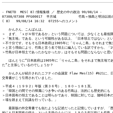
- FNETD  MES( 8):情報集積 ／ 歴史の中の政治 99/08/14 -

07308/07308 PFG00017  半月城           竹島＝独島と明治以前
( 8)   99/08/14 16:32  07255へのコメント

　　かんさん、こんばんは。

＞　まず、「ｘがＡ領であるか」という問題については、少なくとも最低限
＞「無主地」である、という可能性がある以上、「日本領土ではない」とい
＞不十分です。そもそも日本政府は1905年に「りゃんこ島」をそれまで無
＞と言う理由により、竹島と言う名で領土に編入している訳ですから、「190
＞竹島が日本領土であったかなかったか」はそもそも問題にならないと思い
　　ほんとうに“日本政府は1905年に「りゃんこ島」をそれまで無主地であ
た”と主張しているのでしょうか？

　　かんさんが紹介されたニフティの会議室 Flaw Mes(15) #621に、日
交青書がこう引用されていました。

＞平成４（１９９２）年版（第３６号）、１８０～１８１頁。

＞「韓国との間でその帰属につき争いのある竹島は、法的にも歴史的にも

＞日本固有の領土であることは明らかであり、韓国に対しては、随時日本の
＞場を踏まえて抗議を行っている。」

　　最新版の外交青書でも似たような記述だったと記憶していますが、「歴
的にも日本固有の領土」という主張のうらには、１９０５年以前にも竹島（