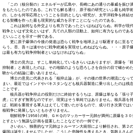
　「この（核分裂の）エネルギーが広島や、長崎にあの通りの暴威を振ひ潰
をもたらしたのである。これでも解る通り、原子核の研究といふ最も純学術
の、しかも何等応用ということを目的としない研究が、太平洋戦争を終結せ
むる契機を作った最も現実的な威力を示すことになったのである。

　　これは如何なる外交よりも有力であったといはねばならぬ。科学が現代
戦争といはず文化といはず、凡ての人類の活動上、如何に有力なものである
といふことを示す一例である。

　　更に原子爆弾の今後の発達は恐らく戦争を地球上より駆逐するに至るで
らう。否、吾々は速やかに戦争絶滅を実現せしめねばならぬ。・・・原子爆
は最も有力な戦争抑制者といはなければならぬ」

　　博士の見方は、すこし単純化しているきらいはありますが、原爆を「戦
抑制者」と表現したのは、その地獄のような恐ろしさを自分の目で確かめた
験からの結論に違いありません。

　　博士の意見に代表される「核抑止論」が、その後の世界の潮流になって
まい、最近ではインドやパキスタンなども核兵器製造に乗り出したのは残念
ことです。

　　核兵器が戦争抑止の役割だけに終始するうちは、原爆は単なる「張り子
虎」にすぎず無害なのですが、現実はそう単純ではありません。核兵器を持
ば、戦術を重視する軍人はえてして使いたがるもので、成り行き次第ではい
核戦争に発展しないともかぎりません。

　　朝鮮戦争(1950)の時、ＧＨＱのマッカーサー元帥が満州に原爆を３０発
とすという無謀な計画を提案したことなどその一例です。

　　さいわい、独善的なマ元帥はトルーマン大統領により解任され、第２の
爆国は誕生しませんでしたが、こうした危険性を考えるとき、気散人さんの