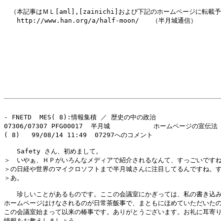
　（本記事はＭＬ[aml],[zainichi]および下記のホームページに転載予
　　http://www.han.org/a/half-moon/　　（半月城通信）

- FNETD  MES( 8):情報集積 ／ 歴史の中の政治

07306/07307 PFG00017  半月城           ホームページの宣伝法

( 8)   99/08/14 11:49  07297へのコメント

　　Safety さん、初めまして。

＞　いやぁ、ＨＰがいろんなメディアで紹介されるなんて、すっごいですね
＞の日経や世界のマイクロソフトまで半月城さんに注目してるんですね。す
＞あ。

　　珍しいことがあるものです。ここの会議室にかぎっては、私の書き込み
ホームページはけなされるのが日常茶飯事で、まともにほめていただいたの
この会議室始まって以来の椿事です。ありがとうございます。お礼に耳寄り
情報をお教えしましょう。
