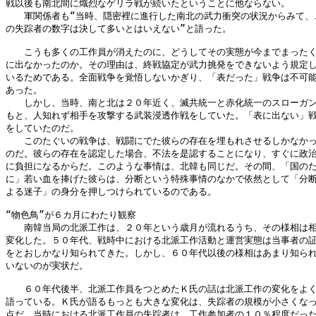
戦以後も南北間に熾烈なゲリラ戦が続いたということに他ならない。

　　軍関係者も“当時、隠密裡に進行した南北の武力衝突の状況からみて、こ
の失踪者の数字は決して多いとはいえない”と語った。

　　こうも多くの工作員が消えたのに、どうしてその実態が今までまったく
に出なかったのか。その理由は、終戦協定が武力挑発をできないよう規定し
いるためである。全面戦争を覚悟しないかぎり、「表だった」戦争は不可能
あった。

　　しかし、当時、南と北は２０年近く、滅共統一と赤化統一のスローガン
もと、人知れず相手を攻撃する武装浸透作戦をしていた。「表に出ない」戦
をしていたのだ。

　　このたぐいの戦争は、戦闘にでた彼らの存在を埋もれさせるしかなかっ
のだ。彼らの存在を認定した場合、不法を是認することになり、すぐに政治
に負担になるからだ。このような事情は、北韓も同じだ。その間、「国のた
に」若い血を捧げた彼らは、分断という特殊事情のなかで依然として「分断
よる迷子」の身分を押しつけられているのである。

“物色鳥”が６カ月にわたり観察

　　南韓当局の北派工作は、２０年という歳月が流れるうち、その様相は相
変化した。５０年代、戦時中における北派工作活動と運営実態は当事者の証
をとおしかなり知られてきた。しかし、６０年代以後の様相はあまり知られ
いないのが実状だ。

　　６０年代後半、北派工作員をつとめたＫ氏の話は北派工作の変化をよく
語っている。Ｋ氏が語るもっとも大きな変化は、失踪者の規模が小さくなっ
点だ。当時における北派工作員の失踪者は、工作参加者の１０％程度だった