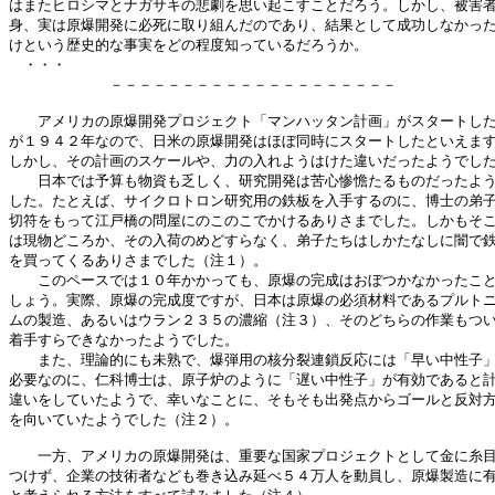
はまたヒロシマとナガサキの悲劇を思い起こすことだろう。しかし、被害者
身、実は原爆開発に必死に取り組んだのであり、結果として成功しなかった
けという歴史的な事実をどの程度知っているだろうか。

　・・・

　　　　　　　－－－－－－－－－－－－－－－－－－－－

　　アメリカの原爆開発プロジェクト「マンハッタン計画」がスタートした
が１９４２年なので、日米の原爆開発はほぼ同時にスタートしたといえます
しかし、その計画のスケールや、力の入れようはけた違いだったようでした
　　日本では予算も物資も乏しく、研究開発は苦心惨憺たるものだったよう
した。たとえば、サイクロトロン研究用の鉄板を入手するのに、博士の弟子
切符をもって江戸橋の問屋にのこのこでかけるありさまでした。しかもそこ
は現物どころか、その入荷のめどすらなく、弟子たちはしかたなしに闇で鉄
を買ってくるありさまでした（注１）。

　　このペースでは１０年かかっても、原爆の完成はおぼつかなかったこと
しょう。実際、原爆の完成度ですが、日本は原爆の必須材料であるプルトニ
ムの製造、あるいはウラン２３５の濃縮（注３）、そのどちらの作業もつい
着手すらできなかったようでした。

　　また、理論的にも未熟で、爆弾用の核分裂連鎖反応には「早い中性子」
必要なのに、仁科博士は、原子炉のように「遅い中性子」が有効であると計
違いをしていたようで、幸いなことに、そもそも出発点からゴールと反対方
を向いていたようでした（注２）。

　　一方、アメリカの原爆開発は、重要な国家プロジェクトとして金に糸目
つけず、企業の技術者なども巻き込み延べ５４万人を動員し、原爆製造に有