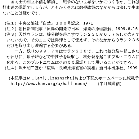
　　国同士の相互不信を解消し、戦争のない世界をいかにつくるか、これは
類永遠の課題でしょうが、ともかくそれは敵視政策のなかからは決して生ま
ないことは確かです。

（注１）中央公論社『自然』３００号記念、1971

（注２）朝日新聞記事「原爆の開発で日本　爆発の原理誤解」1999.6.16

（注３）天然ウランは、核分裂を起こすウラン２３５が０．７％しか含んで
　いないので、そのままでは爆弾として使えず、そのなかからウラン２３５
　だけを取り出し濃縮する必要がある。

　　　一方、残りの９９．７％はウラン２３８で、これは核分裂を起こさな
　かわりに、原子炉などで中性子を吸収し、核分裂を起こすプルトニウムに
　化する。このプルトニウムはそのまま原爆として用いることができる。

（注４）沢田昭二ほか『広島・長崎原爆被害の実相』新日本出版社、1999

　（本記事はＭＬ[aml],[zainichi]および下記のホームページに転載予
　　http://www.han.org/a/half-moon/　　（半月城通信）
