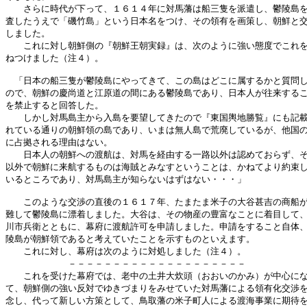
　　さらに時代が下って、１６１４年に対馬藩は船三隻を派遣し、鬱陵島を
査したうえで「磯竹島」という日本名をつけ、その領有を画策し、朝鮮と交
しました。

　　これに対し朝鮮側の『朝鮮王朝実録』は、次のように強い態度でこれを
ねつけました（注４）。

　「日本の船三隻が鬱陵島にやってきて、この島はどこに属するかと質問し
ので、朝鮮の慶尚道と江原道の間にある鬱陵島であり、日本人が往来するこ
を禁止すると回答した。

　　しかし対馬島主から入島を要望してきたので『東国輿地勝覧』にも記載
れている通りの朝鮮領の島であり、いまは無人島で荒廃しているが、他国の
に占拠される理由はない。

　　日本人の朝鮮への渡航は、対馬を経由する一路以外は認めておらず、そ
以外で朝鮮に来航するものは海賊とみなすということは、かねてより約束し
いるところであり、対馬島主が知らないはずはない・・・」

　　このような交渉の直後の１６１７年、たまたま米子の大谷甚吉の商船が
難して鬱陵島に漂着しました。大谷は、その物産の豊富なことに着目して、
川市兵衛とともに、幕府に渡航許可を申請しました。申請をすること自体、
陵島が朝鮮領であると考えていたことを示すものといえます。

　　これに対し、幕府は次のように対処しました（注４）。

　　　　　　　－－－－－－－－－－－－－－－－－－－－

　　これを受けた幕府では、老中の土井大炊頭（おおいのかみ）が中心にな
て、朝鮮側の強い反対でゆきづまりをみせていた対馬藩による領有化交渉を
念し、代って新しい方策として、鳥取藩の米子町人による渡海事業に期待を