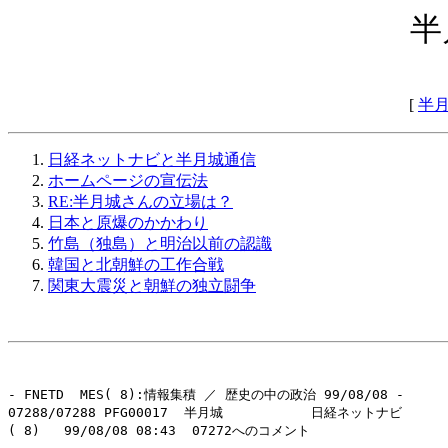
半
[
半
日経ネットナビと半月城通信
ホームページの宣伝法
RE:半月城さんの立場は？
日本と原爆のかかわり
竹島（独島）と明治以前の認識
韓国と北朝鮮の工作合戦
関東大震災と朝鮮の独立闘争
- FNETD  MES( 8):情報集積 ／ 歴史の中の政治 99/08/08 -

07288/07288 PFG00017  半月城           日経ネットナビ

( 8)   99/08/08 08:43  07272へのコメント
