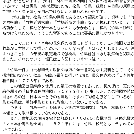
はないかと思います。それは、林の三国接壌図は長久保の地図の影響を受け
いるので、林は両島一対の認識にたち、松島（竹島＝独島）を竹島の属島と
て描いたと見るほうが自然ではないかと思われるからです。

　　それに当時、松島は竹島の属島であるという認識が強く、資料でも「竹
之内松嶋」「竹嶋近辺松嶋」「竹嶋近所之小嶋」などと扱われていました（
名前からして、松などが一本もないのにもかかわらず、松島（竹島＝独島）
名づけられたのも、そうした背景であることは容易に察しがつきます。

　　ここでまた１７７５年の長久保の地図にもどりますが、この地図では松
竹島が日本領として描いたのかどうかかならずしもはっきりしませんが、注
すべきことに、３年後の改定地図では松島、竹島ははっきり朝鮮領と認識さ
ました。それについて、堀氏はこう記しています（注２）。

　　　　　　　－－－－－－－－－－－－－－－－－－－－

　「竹島一件」（元禄時代）以後の幕府の領土意識を示す資料として、その
撰地図のなかで、松島＝独島を最初に描いたのは、長久保赤水の「日本輿地
程全図（１７７３年）である。

　　この地図は経緯線を使用した最初の地図でもあった。長久保は、更に木
彩色刷りの「日本路程輿地図」（１７７８年）を刊行した。この地図で特に
目されるのは、日本本土とその附属地にはすべて彩色をほどこしているが、
島と松島は、朝鮮半島とともに彩色していないことである。

　　つまり、「竹島一件」を踏まえた後の官撰地図は、竹島、松島をともに
本領として取り扱っていないのである。

　　また、古地図の段階を完全に脱皮したといわれる官撰地図、伊能忠敬の
「大日本沿海輿地全図」（１８２１年）には、竹島、松島ともに含まれてい
いのである。
