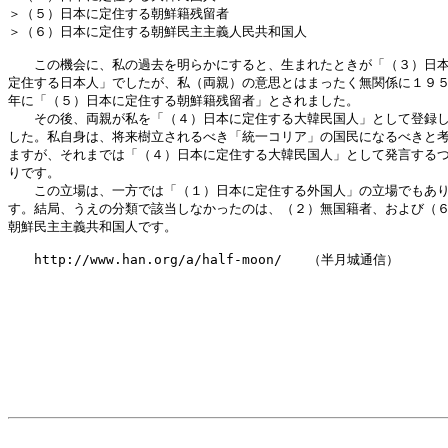
＞（５）日本に定住する朝鮮籍残留者

＞（６）日本に定住する朝鮮民主主義人民共和国人

　　この機会に、私の過去を明らかにすると、生まれたときが「（３）日本
定住する日本人」でしたが、私（両親）の意思とはまったく無関係に１９５
年に「（５）日本に定住する朝鮮籍残留者」とされました。

　　その後、両親が私を「（４）日本に定住する大韓民国人」として登録し
した。私自身は、将来樹立されるべき「統一コリア」の国民になるべきと考
ますが、それまでは「（４）日本に定住する大韓民国人」として発言するつ
りです。

　　この立場は、一方では「（１）日本に定住する外国人」の立場でもあり
す。結局、うえの分類で該当しなかったのは、（２）無国籍者、および（６
朝鮮民主主義共和国人です。

　　http://www.han.org/a/half-moon/　　（半月城通信）
