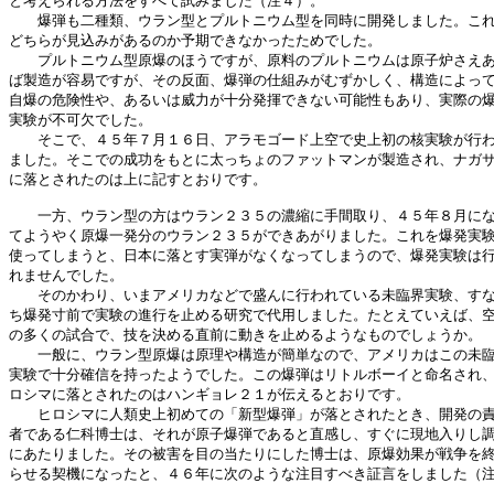
と考えられる方法をすべて試みました（注４）。

　　爆弾も二種類、ウラン型とプルトニウム型を同時に開発しました。これ
どちらが見込みがあるのか予期できなかったためでした。

　　プルトニウム型原爆のほうですが、原料のプルトニウムは原子炉さえあ
ば製造が容易ですが、その反面、爆弾の仕組みがむずかしく、構造によって
自爆の危険性や、あるいは威力が十分発揮できない可能性もあり、実際の爆
実験が不可欠でした。

　　そこで、４５年７月１６日、アラモゴード上空で史上初の核実験が行わ
ました。そこでの成功をもとに太っちょのファットマンが製造され、ナガサ
に落とされたのは上に記すとおりです。

　　一方、ウラン型の方はウラン２３５の濃縮に手間取り、４５年８月にな
てようやく原爆一発分のウラン２３５ができあがりました。これを爆発実験
使ってしまうと、日本に落とす実弾がなくなってしまうので、爆発実験は行
れませんでした。

　　そのかわり、いまアメリカなどで盛んに行われている未臨界実験、すな
ち爆発寸前で実験の進行を止める研究で代用しました。たとえていえば、空
の多くの試合で、技を決める直前に動きを止めるようなものでしょうか。

　　一般に、ウラン型原爆は原理や構造が簡単なので、アメリカはこの未臨
実験で十分確信を持ったようでした。この爆弾はリトルボーイと命名され、
ロシマに落とされたのはハンギョレ２１が伝えるとおりです。

　　ヒロシマに人類史上初めての「新型爆弾」が落とされたとき、開発の責
者である仁科博士は、それが原子爆弾であると直感し、すぐに現地入りし調
にあたりました。その被害を目の当たりにした博士は、原爆効果が戦争を終
らせる契機になったと、４６年に次のような注目すべき証言をしました（注