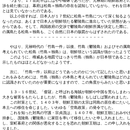
　　つまり、１７世紀半ばにはやや曖昧であったが、元禄期の朝鮮政府との
渉を経た後には、幕府は松島＝独島の存在を認知していながら、それを日本
とは見ていなかったのである。

　　以上小括すれば、日本人が１７世紀に松島＝竹島について深く知るよう
なったのは、あくまで日本人が朝鮮領たる鬱陵島に進出していた状態があっ
からである。そして、両国政府の交渉で鬱陵島の朝鮮所属が決定した際に、
の属島たる松島＝独島も、ごく自然に日本の版図からはずされたのである。
　　　　　　　－－－－－－－－－－－－－－－－－－－－

　　やはり、元禄時代の「竹島一件」以後、竹島（鬱陵島）およびその属島
考えられていた松島（竹島＝独島）は、朝鮮領という認識が強かったようで
　　このように、権威ある地図ではっきり竹島（独島）が日本領であること
示したものはほとんどなかったようです。

　　次に、「竹島一件」以前はどうであったのかについて記したいと思いま
これをみるためには、竹島（独島）の本島と考えられていた鬱陵島はどのよ
に認識されていたのかが重要になりますので、この角度からみたいと思いま
　　１３－１６世紀、「倭冦」と呼ばれる海賊が朝鮮や中国を荒らしまわっ
大きな被害をもたらしましたが、竹島（鬱陵島）もしばしば襲われました。
　　この対策として、１４０３年、朝鮮王朝の太宗は同島の居住者にたいし
本土への移住を命じました。いわゆる「空島政策」の発令でした。

　　これを知った対馬の守護・宗貞茂は、１４０７年、朝鮮王朝におみやげ
持参し、茂陵島（鬱陵島）に家臣を率いて移住したいと申し入れました。し
し、室町幕府との関係が悪化することを恐れた朝鮮王朝は、この申し入れを
りました。
