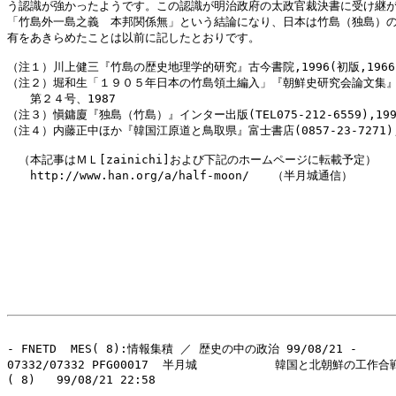
う認識が強かったようです。この認識が明治政府の太政官裁決書に受け継が
「竹島外一島之義　本邦関係無」という結論になり、日本は竹島（独島）の
有をあきらめたことは以前に記したとおりです。

（注１）川上健三『竹島の歴史地理学的研究』古今書院,1996(初版,1966)
（注２）堀和生「１９０５年日本の竹島領土編入」『朝鮮史研究会論文集』
　　第２４号、1987

（注３）愼鏞廈『独島（竹島）』インター出版(TEL075-212-6559),1997
（注４）内藤正中ほか『韓国江原道と鳥取県』富士書店(0857-23-7271),1
　（本記事はＭＬ[zainichi]および下記のホームページに転載予定）

　　http://www.han.org/a/half-moon/　　（半月城通信）

- FNETD  MES( 8):情報集積 ／ 歴史の中の政治 99/08/21 -

07332/07332 PFG00017  半月城           韓国と北朝鮮の工作合戦
( 8)   99/08/21 22:58
