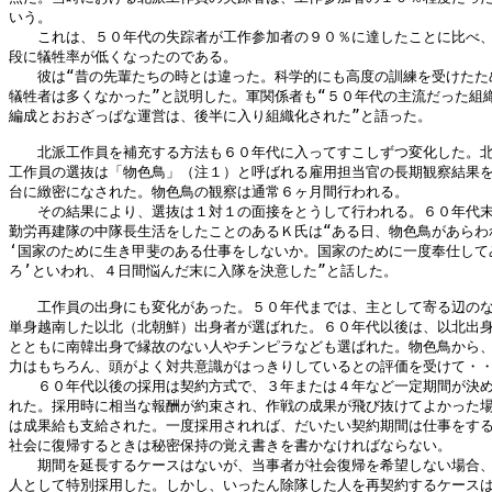
いう。

　　これは、５０年代の失踪者が工作参加者の９０％に達したことに比べ、
段に犠牲率が低くなったのである。

　　彼は“昔の先輩たちの時とは違った。科学的にも高度の訓練を受けたため
犠牲者は多くなかった”と説明した。軍関係者も“５０年代の主流だった組織
編成とおおざっぱな運営は、後半に入り組織化された”と語った。

　　北派工作員を補充する方法も６０年代に入ってすこしずつ変化した。北
工作員の選抜は「物色鳥」（注１）と呼ばれる雇用担当官の長期観察結果を
台に緻密になされた。物色鳥の観察は通常６ヶ月間行われる。

　　その結果により、選抜は１対１の面接をとうして行われる。６０年代末
勤労再建隊の中隊長生活をしたことのあるＫ氏は“ある日、物色鳥があらわれ
‘国家のために生き甲斐のある仕事をしないか。国家のために一度奉仕してみ
ろ’といわれ、４日間悩んだ末に入隊を決意した”と話した。

　　工作員の出身にも変化があった。５０年代までは、主として寄る辺のな
単身越南した以北（北朝鮮）出身者が選ばれた。６０年代以後は、以北出身
とともに南韓出身で縁故のない人やチンピラなども選ばれた。物色鳥から、
力はもちろん、頭がよく対共意識がはっきりしているとの評価を受けて・・
　　６０年代以後の採用は契約方式で、３年または４年など一定期間が決め
れた。採用時に相当な報酬が約束され、作戦の成果が飛び抜けてよかった場
は成果給も支給された。一度採用されれば、だいたい契約期間は仕事をする
社会に復帰するときは秘密保持の覚え書きを書かなければならない。

　　期間を延長するケースはないが、当事者が社会復帰を希望しない場合、
人として特別採用した。しかし、いったん除隊した人を再契約するケースは