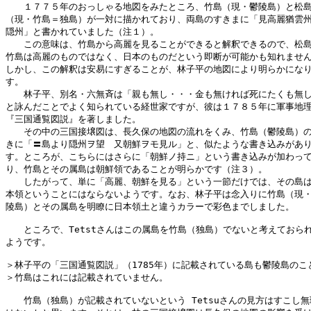
　　１７７５年のおっしゃる地図をみたところ、竹島（現・鬱陵島）と松島
（現・竹島＝独島）が一対に描かれており、両島のすきまに「見高麗猶雲州
隠州」と書かれていました（注１）。

　　この意味は、竹島から高麗を見ることができると解釈できるので、松島
竹島は高麗のものではなく、日本のものだという即断が可能かも知れません
しかし、この解釈は安易にすぎることが、林子平の地図により明らかになり
す。

　　林子平、別名・六無斉は「親も無し・・・金も無ければ死にたくも無し
と詠んだことでよく知られている経世家ですが、彼は１７８５年に軍事地理
『三国通覧図説』を著しました。

　　その中の三国接壌図は、長久保の地図の流れをくみ、竹島（鬱陵島）の
きに「〓島より隠州ヲ望　又朝鮮ヲモ見ル」と、似たような書き込みがあり
す。ところが、こちらにはさらに「朝鮮ノ持ニ」という書き込みが加わって
り、竹島とその属島は朝鮮領であることが明らかです（注３）。

　　したがって、単に「高麗、朝鮮を見る」という一節だけでは、その島は
本領ということにはならないようです。なお、林子平は念入りに竹島（現・
陵島）とその属島を明瞭に日本領土と違うカラーで彩色までしました。

　　ところで、Tetstさんはこの属島を竹島（独島）でないと考えておられ
ようです。

＞林子平の「三国通覧図説」（1785年）に記載されている島も鬱陵島のこと
＞竹島はこれには記載されていません。

　　竹島（独島）が記載されていないという Tetsuさんの見方はすこし無