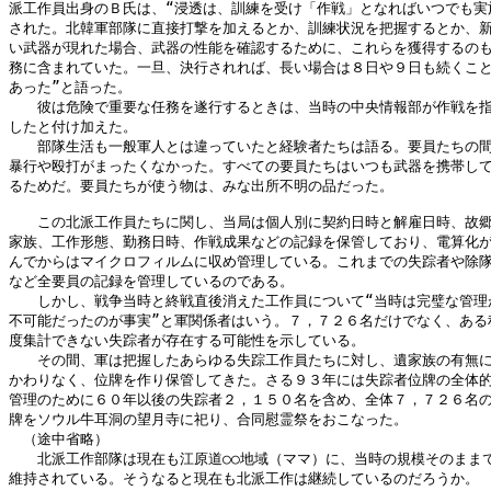
派工作員出身のＢ氏は、“浸透は、訓練を受け「作戦」となればいつでも実施
された。北韓軍部隊に直接打撃を加えるとか、訓練状況を把握するとか、新
い武器が現れた場合、武器の性能を確認するために、これらを獲得するのも
務に含まれていた。一旦、決行されれば、長い場合は８日や９日も続くこと
あった”と語った。

　　彼は危険で重要な任務を遂行するときは、当時の中央情報部が作戦を指
したと付け加えた。

　　部隊生活も一般軍人とは違っていたと経験者たちは語る。要員たちの間
暴行や殴打がまったくなかった。すべての要員たちはいつも武器を携帯して
るためだ。要員たちが使う物は、みな出所不明の品だった。

　　この北派工作員たちに関し、当局は個人別に契約日時と解雇日時、故郷
家族、工作形態、勤務日時、作戦成果などの記録を保管しており、電算化が
んでからはマイクロフィルムに収め管理している。これまでの失踪者や除隊
など全要員の記録を管理しているのである。

　　しかし、戦争当時と終戦直後消えた工作員について“当時は完璧な管理が
不可能だったのが事実”と軍関係者はいう。７，７２６名だけでなく、ある程
度集計できない失踪者が存在する可能性を示している。

　　その間、軍は把握したあらゆる失踪工作員たちに対し、遺家族の有無に
かわりなく、位牌を作り保管してきた。さる９３年には失踪者位牌の全体的
管理のために６０年以後の失踪者２，１５０名を含め、全体７，７２６名の
牌をソウル牛耳洞の望月寺に祀り、合同慰霊祭をおこなった。

　（途中省略）

　　北派工作部隊は現在も江原道○○地域（ママ）に、当時の規模そのままで
維持されている。そうなると現在も北派工作は継続しているのだろうか。
