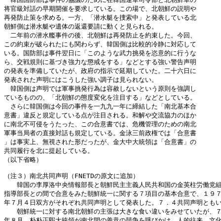
将官級対話の早期開催を要求している。この場で、北朝鮮の説明や

再発防止策を求める。一方、「潜水艇を捜索中」と発表している北

朝鮮側は潜水艇や遺体の返還要請に動くと見られる。

　二年前の潜水艦事件の後、北朝鮮は再発防止を約束した。今回、

この約束が破られたにも関わらず、韓国側は比較的冷静に対応して

いる。国防部は事件翌日に「このような武力挑発を恣意的に行うな

ら、交戦規則に基づき強力な懲戒をする」などとする強い警告声明

の発表を準備していたが、政府の指示で延期していた。二十六日に

発表された声明にはこうした強い調子は見られない。

　韓国側は声明では軍事挑発行為は容赦しないという原則を強調し

ているものの、「北朝鮮の態度変化を注目する」などとしている。

　さらに韓国側は今回の事件を一九九一年に締結した「南北基本合

意書」違反と規定している点が注目される。和解や交流協力のほか

に南北不可侵をうたった、この合意書では、危機管理のための南北

軍事当局者の直接対話も規定している。金泳三前政権では「合意書

」は事実上、無視された形だったが、金大中大統領は「合意書」の

共同履行を北に提起している。

（以下省略）

（注３）南北共同声明（FNETDの原文に追加）

　　韓国の李厚洛中央情報部長と朝鮮民主主義人民共和国の金英柱労働党組
指導部長との間で合意をみた朝鮮統一に関する７項目の基本合意で、１９７
年７月４日双方がそれぞれ共同声明として発表した。７．４共同声明ともい
　　朝鮮統一に対する南北朝鮮の主張は大きな食い違いをみせていたが、７
年８月、朴朴正煕大統領が南北間の善意の競争を呼びかけ、人的往来、文化