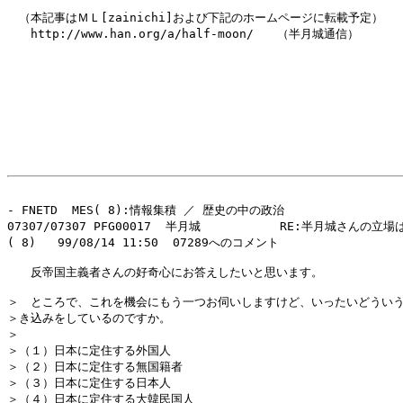
　（本記事はＭＬ[zainichi]および下記のホームページに転載予定）

　　http://www.han.org/a/half-moon/　　（半月城通信）

- FNETD  MES( 8):情報集積 ／ 歴史の中の政治 

07307/07307 PFG00017  半月城           RE:半月城さんの立場は
( 8)   99/08/14 11:50  07289へのコメント

　　反帝国主義者さんの好奇心にお答えしたいと思います。

＞　ところで、これを機会にもう一つお伺いしますけど、いったいどういう
＞き込みをしているのですか。

＞

＞（１）日本に定住する外国人

＞（２）日本に定住する無国籍者

＞（３）日本に定住する日本人

＞（４）日本に定住する大韓民国人
