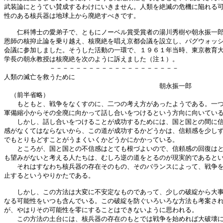
武装論にとうてい賛成するわけにいきません。人類を絶滅の危機に陥れる可
性のある核兵器は地球上から廃絶すべきです。

　　仁科博士の愛弟子で、ともにノーベル賞受賞者の湯川秀樹や朝永振一郎
恩師の核抑止論を乗り越え、核廃絶を唱え京都会議を設立し、パグウォッシ
会議に参加しました。そうした活動の一環で、１９６１年当時、東京教育大
学長の朝永教授は核廃絶を次のように訴えました（注１）。

　　　　　　　－－－－－－－－－－－－－－－－－－－－

人類の滅亡を救うために

　　　　　　　　　　　　　　　　　　　　　　　　朝永振一郎

　（前半省略）

　　もともと、戦争をなくすのに、二つの考え方があったようである。一つ
軍備縮小からその全廃に向かって話し合いをつけるという方向に向いている
　　しかし、話し合いをつけることが成功するためには、国と国との間に信
感がなくてはならないから、この道が成功するかどうかは、信頼感を少しず
でもとりもどすことがうまくいくかどうかにかかっている。

　　ところが、国と国との不信感はとても根づよいので、信頼感の回復はと
も望みがないと考える人たちは、むしろ逆の道をとるのが現実的であるとい
　　それはすなわち核兵器の存在そのもの、そのバランスによって、戦争を
止するというやりかたである。

　　しかし、この方法は大変に不安定なものであって、少しの破綻から大事
なる可能性をいつも含んでいる。この破綻を防ぐいろいろな方法も考案され
が、やはりその可能性を零にすることはできないように思われる。

　　この方法の土台には、核兵器の存在のもとでは戦争を始めれば大破壊に