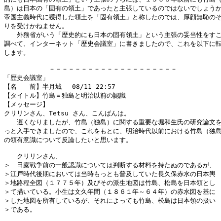
島）は日本の「固有の領土」であったと主張しているのではないでしょうか
帝国主義時代に獲得した領土を「固有領土」と称したのでは、厚顔無恥のそ
りを受けかねません。

　　外務省がいう「歴史的にも日本の固有領土」という主張の妥当性をすこ
調べて、インターネット「歴史会議室」に書きましたので、これを以下に転
します。

　　　　　　　－－－－－－－－－－－－－－－－－－－－

「歴史会議室」

【名　　前】半月城　 08/11 22:57

【タイトル】竹島＝独島と明治以前の認識

【メッセージ】

クリリンさん、Tetsu さん、こんばんは。

　　遅くなりましたが、竹島（独島）に関する重要な堀和生氏の研究論文を
っと入手できましたので、これをもとに、明治時代以前における竹島（独島
の領有意識について反論したいと思います。

　　クリリンさん、

＞　日露戦争前の一般認識については判断する材料を持たぬのであるが、

＞江戸時代後期においては当時もっとも普及していた長久保赤水の日本輿

＞地路程全図（１７７５年）及びその派生地図は竹島、松島を日本領とし

＞て描いている。小生は文久年間（１８６１年～６４年）の赤水図を基に

＞した地図を所有しているが、それによっても竹島、松島は日本領の扱い

＞である。
