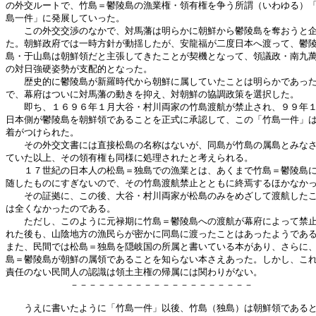
の外交ルートで、竹島＝鬱陵島の漁業権・領有権を争う所謂（いわゆる）「
島一件」に発展していった。

　　この外交交渉のなかで、対馬藩は明らかに朝鮮から鬱陵島を奪おうと企
た。朝鮮政府では一時方針が動揺したが、安龍福が二度日本へ渡って、鬱陵
島・于山島は朝鮮領だと主張してきたことが契機となって、領議政・南九萬
の対日強硬姿勢が支配的となった。

　　歴史的に鬱陵島が新羅時代から朝鮮に属していたことは明らかであった
で、幕府はついに対馬藩の動きを抑え、対朝鮮の協調政策を選択した。

　　即ち、１６９６年１月大谷・村川両家の竹島渡航が禁止され、９９年１
日本側が鬱陵島を朝鮮領であることを正式に承認して、この「竹島一件」は
着がつけられた。

　　その外交文書には直接松島の名称はないが、同島が竹島の属島とみなさ
ていた以上、その領有権も同様に処理されたと考えられる。

　　１７世紀の日本人の松島＝独島での漁業とは、あくまで竹島＝鬱陵島に
随したものにすぎないので、その竹島渡航禁止とともに終焉するほかなかっ
　　その証拠に、この後、大谷・村川両家が松島のみをめざして渡航したこ
は全くなかったのである。

　　ただし、このように元禄期に竹島＝鬱陵島への渡航が幕府によって禁止
れた後も、山陰地方の漁民らが密かに同島に渡ったことはあったようである
また、民間では松島＝独島を隠岐国の所属と書いている本があり、さらに、
島＝鬱陵島が朝鮮の属領であることを知らない本さえあった。しかし、これ
責任のない民間人の認識は領土主権の帰属には関わりがない。

　　　　　　　－－－－－－－－－－－－－－－－－－－－

　　うえに書いたように「竹島一件」以後、竹島（独島）は朝鮮領であると