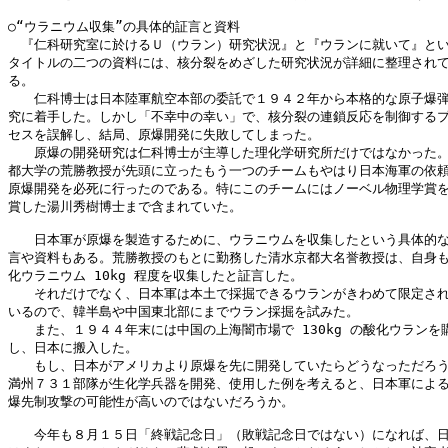
○“ウラニウム収集”の具体的証言と資料

　『仁科研究室に於けるＵ（ウラン）研究状況』と『ウランに就いて』とい
タイトルの二つの資料には、核分裂をめざした研究状況が詳細に整理されて
る。

　　仁科博士は日本陸軍航空本部の委託で１９４２年から本格的な原子爆弾
究に着手した。しかし「不幸中の幸い」で、核分裂の連鎖反応を制御するプ
セスを誤解し、結局、原爆開発に失敗してしまった。

　　原爆の開発研究は仁科博士が主導した理化学研究所だけではなかった。
都大学の荒勝教授が先頭に立ったもう一つのチームもやはり日本海軍の依頼
原爆開発を必死に行ったのである。特にこのチームにはノーベル物理学賞を
賞した湯川秀樹博士まで含まれていた。

　　日本軍が原爆を製造するために、ウラニウムを収集したという具体的な
言や資料もある。荒勝教授のもとに勤務した清水京都大名誉教授は、自身も
化ウラニウム 10kg 程度を収集したと証言した。

　　それだけでなく、日本軍は本土で採掘できるウランがきわめて限定され
いるので、韓半島や中国東北部にまでウラン採掘を試みた。

　　また、１９４４年末には中国の上海闇市場で 130kg の酸化ウランを購
し、日本に搬入した。

　　もし、日本がアメリカより原爆を先に開発していたらどうなっただろう
満州７３１部隊が生化学兵器を開発、使用した例を考えると、日本軍による
爆先制攻撃の可能性が高いのではないだろうか。

　　今年も８月１５日「終戦記念日」（敗戦記念日ではない）になれば、日