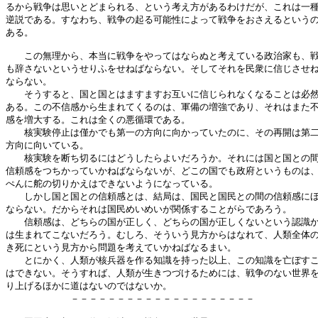
るから戦争は思いとどまられる、という考え方があるわけだが、これは一種
逆説である。すなわち、戦争の起る可能性によって戦争をおさえるというの
ある。

　　この無理から、本当に戦争をやってはならぬと考えている政治家も、戦
も辞さないというせりふをせねばならない。そしてそれを民衆に信じさせね
ならない。

　　そうすると、国と国とはますますお互いに信じられなくなることは必然
ある。この不信感から生まれてくるのは、軍備の増強であり、それはまた不
感を増大する。これは全くの悪循環である。

　　核実験停止は僅かでも第一の方向に向かっていたのに、その再開は第二
方向に向いている。

　　核実験を断ち切るにはどうしたらよいだろうか。それには国と国との間
信頼感をつちかっていかねばならないが、どこの国でも政府というものは、
ぺんに舵の切りかえはできないようになっている。

　　しかし国と国との信頼感とは、結局は、国民と国民との間の信頼感にほ
ならない。だからそれは国民めいめいが関係することがらであろう。

　　信頼感は、どちらの国が正しく、どちらの国が正しくないという認識か
は生まれてこないだろう。むしろ、そういう見方からはなれて、人類全体の
き死にという見方から問題を考えていかねばなるまい。

　　とにかく、人類が核兵器を作る知識を持った以上、この知識を亡ぼすこ
はできない。そうすれば、人類が生きつづけるためには、戦争のない世界を
り上げるほかに道はないのではないか。

　　　　　　　－－－－－－－－－－－－－－－－－－－－
