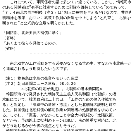
　　これについて、軍関係者の話は多少くい違っている。しかし、情報司令
のある関係者は“有事に対処するために部隊を維持している”のであって、

“７．４南北共同声明後（注３）は‘相互に被害を与えるだけなので、共同声
明精神を考慮、お互いに武装工作員の派遣を中止しよう’と約束し、北派は中
断された”と公式的な立場を明らかにした。

「国防部、北派要員の補償に動く」

（省略）

「あくまで彼らを見捨てるのか」

（省略）

　　　　　　　－－－－－－－－－－－－－－－－－－－－

　　南北双方が工作活動をする必要がなくなる世の中、すなわち南北統一が
く達成されるよう期待したいものです。

（注１）物色鳥は水鳥の発音をモジった造語

（注２）朝日新聞ニュース速報、98.6.26

　　　　　◇北朝鮮の対応が焦点に。北朝鮮の潜水艇問題◇

　韓国領海内で発見された朝鮮民主主義人民共和国（北朝鮮）の潜

水艇について、韓国政府は二十六日、「工作のための侵入作戦であ

る」と断定し、「訓練中の遭難・漂流」とした北朝鮮の説明と対立

した。韓国側は北朝鮮側の解明作業や関連者の処罰措置を求めてい

る。しかし、「実害」がなかったことや金大中政権の「太陽政策」

などから、予想以上に批判のトーンは低い。南の慎重な対応に、北

がどう応じるかが今後の焦点となりそうだ。

　韓国国防部は事件の協議のために在韓国連軍司令部と北朝鮮軍の
