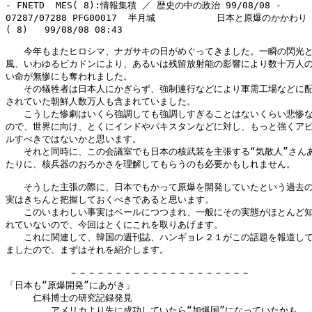
- FNETD  MES( 8):情報集積 ／ 歴史の中の政治 99/08/08 -

07287/07288 PFG00017  半月城           日本と原爆のかかわり

( 8)   99/08/08 08:43

　　今年もまたヒロシマ、ナガサキの日がめぐってきました。一瞬の閃光と
風、いわゆるピカドンにより、あるいは残留放射能の影響により数十万人の
い命が無惨にも奪われました。

　　その犠牲者は日本人にかぎらず、強制連行などにより軍需工場などに配
されていた朝鮮人数万人も含まれていました。

　　こうした惨劇はいくら強調しても強調しすぎることはないくらい悲惨な
ので、世界に向け、とくにインドやパキスタンなどに対し、もっと強くアピ
ルすべきではないかと思います。

　　それと同時に、この会議室でも日本の核武装を主張する“気散人”さんあ
たりに、核兵器のおろかさを理解してもらうのも必要かもしれません。

　　そうした主張の際に、日本でもかって原爆を開発していたという過去の
実はきちんと把握しておくべきであると思います。

　　このいまわしい事実はベールにつつまれ、一般にその実態がほとんど知
れていないので、今回はとくにこれを取りあげます。

　　これに関連して、韓国の週刊誌、ハンギョレ２１がこの話題を報道して
ましたので、まずはそれを紹介します。

　　　　　　　－－－－－－－－－－－－－－－－－－－－

「日本も“原爆開発”にあがき」

　　　仁科博士の研究記録発見

　　　　　アメリカより先に成功していたら“加爆国”になっていたかも
