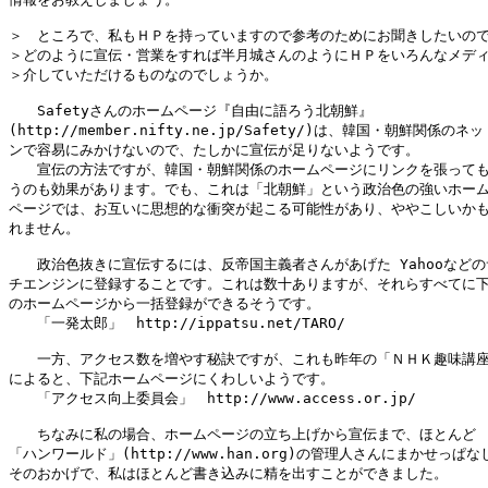
＞　ところで、私もＨＰを持っていますので参考のためにお聞きしたいので
＞どのように宣伝・営業をすれば半月城さんのようにＨＰをいろんなメディ
＞介していただけるものなのでしょうか。

　　Safetyさんのホームページ『自由に語ろう北朝鮮』

(http://member.nifty.ne.jp/Safety/)は、韓国・朝鮮関係のネ
ンで容易にみかけないので、たしかに宣伝が足りないようです。

　　宣伝の方法ですが、韓国・朝鮮関係のホームページにリンクを張っても
うのも効果があります。でも、これは「北朝鮮」という政治色の強いホーム
ページでは、お互いに思想的な衝突が起こる可能性があり、ややこしいかも
れません。

　　政治色抜きに宣伝するには、反帝国主義者さんがあげた Yahooなどの
チエンジンに登録することです。これは数十ありますが、それらすべてに下
のホームページから一括登録ができるそうです。

　　「一発太郎」　http://ippatsu.net/TARO/

　　一方、アクセス数を増やす秘訣ですが、これも昨年の「ＮＨＫ趣味講座
によると、下記ホームページにくわしいようです。

　　「アクセス向上委員会」　http://www.access.or.jp/

　　ちなみに私の場合、ホームページの立ち上げから宣伝まで、ほとんど

「ハンワールド」(http://www.han.org)の管理人さんにまかせっぱな
そのおかげで、私はほとんど書き込みに精を出すことができました。
