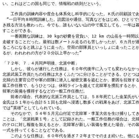
い。これはどこの国も同じで、情報戦の鉄則だという。

　　工作員の訓練内容や度合も体系化し科学的になった。Ｋ氏の回顧談であ
　“一日平均８時間訓練した。読図法や通信、写真などをはじめ、ひとりで生
き残る方法も教わった。今でも、誰もいない山の中で孤立しても、一年は暮
すことができる。

　　一番困難な訓練は、30 kgの砂嚢を背負い、12 km の山岳を一時間以
走破することだった。最初は数メートル走るのも苦しかったが、６カ月が過
るころになると跳ぶように走った。空荷の部隊員といっしょに走ったことが
るが、われわれの方が２０分以上早かった”

「７２年、７．４共同声明後、北派中断」

　　しかし、彼らが遂行した任務は、６０年代後半に入っても変わらなかっ
北派武装工作員たちの任務は大きくふたつに分けることができる。ひとつは
北韓の主要官公庁や軍の部隊に潜入し秘密文書を盗むとか、要因を拉致する
級工作任務で、もうひとつは、休戦ラインを越えて北韓軍を攪乱するとか、
韓軍の装備を獲得するなどの一般工作任務だ。

　　前者の場合、代表的な北派工作員としては、５８年死亡した金某氏がい
金氏は５１年から合計５１回も北韓へ浸透し数多くの戦果をあげ、北派工作
では“英雄”としてしられている。

　　そのなかで、５４年５月元山付近で北韓軍・李某大佐を生け捕りしてき
ことは、「北派戦果１号」として記録された。一般工作任務の場合は、北韓
のテロに対し報復を加えるとか、北韓軍が新しい装備を整えた場合、その装
一式を持ってくることなどである。

　　このような任務は、６０年代を過ぎ７２年までそのまま続いた。他にも