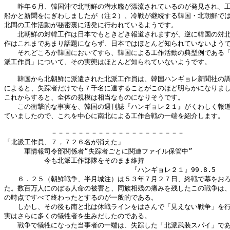
　　昨年６月、韓国沖で北朝鮮の潜水艦が漂流されているのが発見され、工
船かと新聞をにぎわしましたが（注２）、冷戦が継続する韓国・北朝鮮では
北間の工作活動が秘密裏に活発に行われているようです。

　　北朝鮮の対韓工作は日本でもときどき報道されますが、逆に韓国の対北
作はこれまであまり話題にならず、日本ではほとんど知られていないようで
　　それどころか韓国においてすら、韓国による工作活動の典型例である「
派工作員」について、その実態はほとんど知られていないようです。

　　韓国から北朝鮮に派遣された北派工作員は、韓国ハンギョレ新聞社の調
によると、失踪者だけでも７千名に達することがこのほど明らかになりまし
これからすると、全体の規模は相当なものになりそうです。

　　この衝撃的な事実を、韓国の週刊誌『ハンギョレ２１』がくわしく報道
ていましたので、これを中心に南北による工作合戦の一端を紹介します。

　　　　　　　－－－－－－－－－－－－－－－－－－－－

「北派工作員、７，７２６名が消えた」

　　　軍情報司令部関係者“失踪者ごとに関連ファイル保管中”

　　　　　　今も北派工作部隊をそのまま維持

　　　　　　　　　　　　　　　　　　　『ハンギョレ２１』99.8.5

　　６．２５（朝鮮戦争、半月城注）は５３年７月２７日、終戦で幕をおろ
た。数百万人にのぼる人命の被害と、同族相残の痛みを残したこの戦争は、
の時点ですべて終わったとするのが一般的である。

　　しかし、その後も南と北は休戦ラインをはさんで「見えない戦争」を行
実はさらに多くの犠牲者を生みだしたのである。

　　戦争で犠牲になった当事者の一端は、失踪した「北派武装スパイ」であ