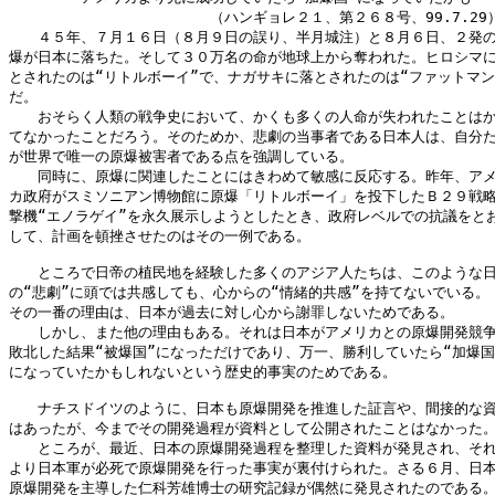
　　　　　　　　　　　　　　（ハンギョレ２１、第２６８号、99.7.29）
　　４５年、７月１６日（８月９日の誤り、半月城注）と８月６日、２発の
爆が日本に落ちた。そして３０万名の命が地球上から奪われた。ヒロシマに
とされたのは“リトルボーイ”で、ナガサキに落とされたのは“ファットマン”
だ。

　　おそらく人類の戦争史において、かくも多くの人命が失われたことはか
てなかったことだろう。そのためか、悲劇の当事者である日本人は、自分た
が世界で唯一の原爆被害者である点を強調している。

　　同時に、原爆に関連したことにはきわめて敏感に反応する。昨年、アメ
カ政府がスミソニアン博物館に原爆「リトルボーイ」を投下したＢ２９戦略
撃機“エノラゲイ”を永久展示しようとしたとき、政府レベルでの抗議をとお
して、計画を頓挫させたのはその一例である。

　　ところで日帝の植民地を経験した多くのアジア人たちは、このような日
の“悲劇”に頭では共感しても、心からの“情緒的共感”を持てないでいる。

その一番の理由は、日本が過去に対し心から謝罪しないためである。

　　しかし、また他の理由もある。それは日本がアメリカとの原爆開発競争
敗北した結果“被爆国”になっただけであり、万一、勝利していたら“加爆国

になっていたかもしれないという歴史的事実のためである。

　　ナチスドイツのように、日本も原爆開発を推進した証言や、間接的な資
はあったが、今までその開発過程が資料として公開されたことはなかった。
　　ところが、最近、日本の原爆開発過程を整理した資料が発見され、それ
より日本軍が必死で原爆開発を行った事実が裏付けられた。さる６月、日本
原爆開発を主導した仁科芳雄博士の研究記録が偶然に発見されたのである。