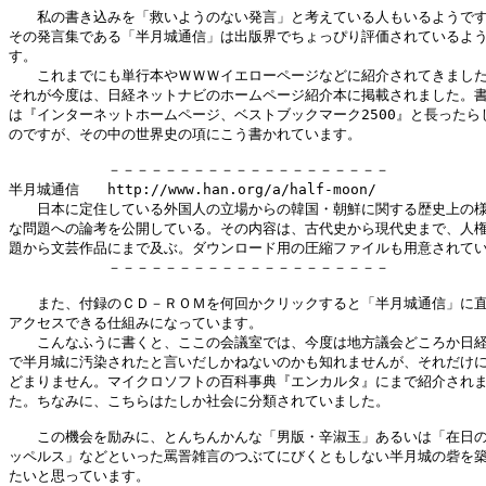
　　私の書き込みを「救いようのない発言」と考えている人もいるようです
その発言集である「半月城通信」は出版界でちょっぴり評価されているよう
す。

　　これまでにも単行本やＷＷＷイエローページなどに紹介されてきました
それが今度は、日経ネットナビのホームページ紹介本に掲載されました。書
は『インターネットホームページ、ベストブックマーク2500』と長ったらし
のですが、その中の世界史の項にこう書かれています。

　　　　　　　－－－－－－－－－－－－－－－－－－－－

半月城通信　　http://www.han.org/a/half-moon/

　　日本に定住している外国人の立場からの韓国・朝鮮に関する歴史上の様
な問題への論考を公開している。その内容は、古代史から現代史まで、人権
題から文芸作品にまで及ぶ。ダウンロード用の圧縮ファイルも用意されてい
　　　　　　　－－－－－－－－－－－－－－－－－－－－

　　また、付録のＣＤ－ＲＯＭを何回かクリックすると「半月城通信」に直
アクセスできる仕組みになっています。

　　こんなふうに書くと、ここの会議室では、今度は地方議会どころか日経
で半月城に汚染されたと言いだしかねないのかも知れませんが、それだけに
どまりません。マイクロソフトの百科事典『エンカルタ』にまで紹介されま
た。ちなみに、こちらはたしか社会に分類されていました。

　　この機会を励みに、とんちんかんな「男版・辛淑玉」あるいは「在日の
ッペルス」などといった罵詈雑言のつぶてにびくともしない半月城の砦を築
たいと思っています。
