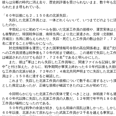
彼らは分断の時代に消え去り、歴史的評価を受けられないまま、数十年も忘
られたまま埋もれている。

「６０年以後にも２，１５０名の北派失踪」

　　失踪した北派工作員とは、一体どれくらいいて、いつまでどのように活
したのか。

　　半世紀ぶりに初めてベールを脱いだ北派工作員の規模や、運営実体はと
も衝撃的だ。韓国戦争以後、南韓当局により北に派遣され、北韓（北朝鮮、
月城注）当局に捕らえられたり、失踪・死亡した工作員の数は合計７，７２
名に達することが明らかになった。

　　対北情報部隊を運営してきた国軍情報司令部の高位関係者は、最近“北韓
への工作員浸透は戦争後も７０年代初まで継続し、この過程で失踪した工作
は確認されただけでも合計７，７２６名”であると明らかにした。

　　また、彼は“軍はこれら失踪した工作員毎に、関連ファイルを記録し保管
中”と付け加えた。さらに、戦争期間が事実上終わった６０年代以後も大規模
な工作員の北派が続き、７２年の７．４南北共同声明までに失踪した北派工
員は２，１５０名に達すると確認した。

　　これまで、失踪した北派工作員の規模について数千名に達するという漠
とした推定はあったが、正確な規模が確認できたのはこれが初めてだ。

　　今回明らかになった北派工作の実体で驚くべきことは、休戦後７年も過
た６０年代以降に失踪した北派工作員の人数だ。１２年間で年平均１８０名
工作員が犠牲になったのである。

　　５０年代は戦争の余波が続き、なおも前線の混乱は激しかった。しかし
６０年以後、北派されて戻れなかった武装工作員が２千名を越える事実は、