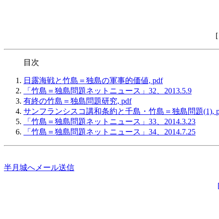
目次
日露海戦と竹島＝独島の軍事的価値, pdf
「竹島＝独島問題ネットニュース」32、2013.5.9
有終の竹島＝独島問題研究, pdf
サンフランシスコ講和条約と千島・竹島＝独島問題(1), p
「竹島＝独島問題ネットニュース」33、2014.3.23
「竹島＝独島問題ネットニュース」34、2014.7.25
半月城へメール送信