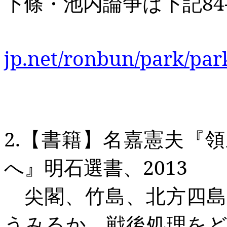
下條・池内論争は下記
84
jp.net/ronbun/park/par
2.
【書籍】名嘉憲夫『領
へ』明石選書、
2013
尖閣、竹島、北方四島
うみるか、戦後処理を