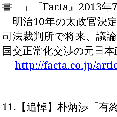
書」」『
Facta
』
2013
年
明治
10
年の太政官決
司法裁判所で将来、議
国交正常化交渉の元日本
http://facta.co.jp/ar
11.
【追悼】朴炳渉「有