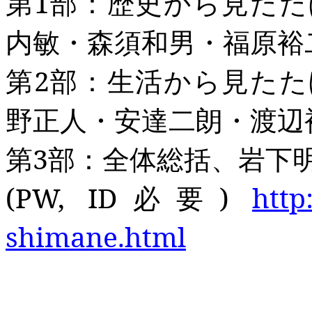
第
1
部：歴史から見たた
内敏・森須和男・福原裕
第
2
部：生活から見たた
野正人・安達二朗・渡辺
第
3
部：全体総括、岩下
(PW, ID
必要
)
http
shimane.html