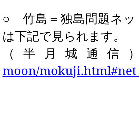
○ 竹島＝独島問題ネ
は下記で見られます。
（半月城通信
moon/mokuji.html#net