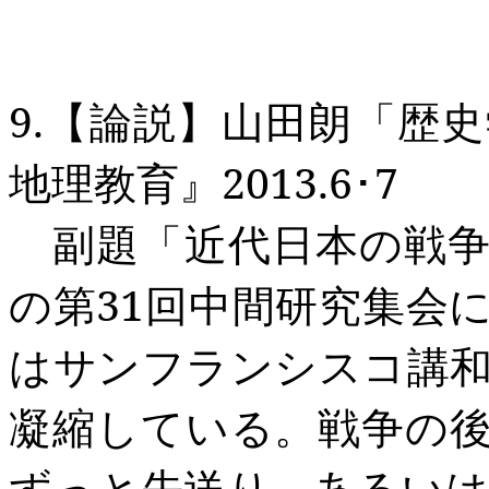
9.
【論説】山田朗「歴史
地理教育』
2013.6
･
7
副題「近代日本の戦争
の第
31
回中間研究集会
はサンフランシスコ講
凝縮している。戦争の
ずっと先送り、あるい