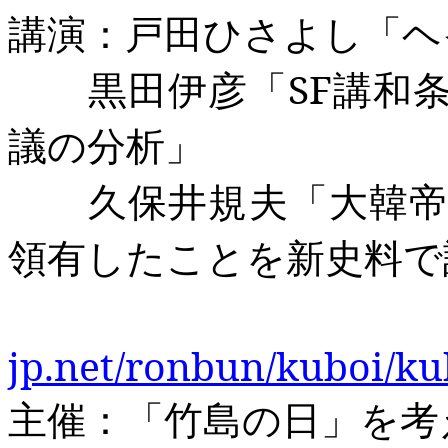
講演：戸田ひさよし「ヘ
黒田伊彦「
SF
講和
議の分析」
久保井規夫「大韓帝国
領有したことを新史料で
jp.net/ronbun/kuboi/ku
主催：「竹島の日」を考