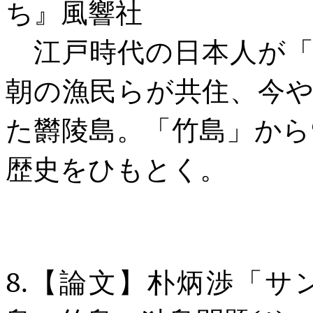
ち』風響社
江戸時代の日本人が「
朝の漁民らが共住、今
た欝陵島。「竹島」から
歴史をひもとく。
8.
【論文】朴炳渉「サ