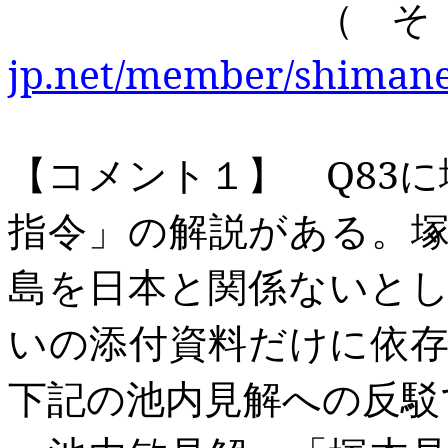
（その
jp.net/member/shimane
【コメント１】
Q83
に
指令」の解説がある。
島を日本と関係ないと
いの添付資料だけに依
下記の池内見解への反駁