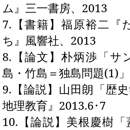
ム』三一書房、
2013
7.
【書籍】福原裕二『
ち』風響社、
2013
8.
【論文】朴炳渉「サ
島・竹島＝独島問題
(1)
」
9.
【論説】山田朗「歴史
地理教育』
2013.6
･
7
10.
【論説】美根慶樹「