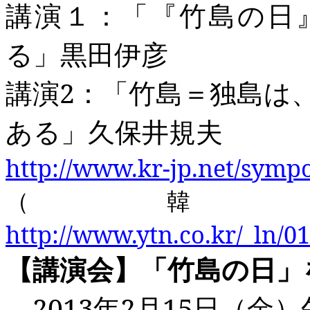
講演１：「『竹島の日
る」黒田伊彦
講演2
：「竹島＝独島は
ある」久保井規夫
http://www.kr-jp.net/symp
（韓
http://www.ytn.co.kr/_ln/
【講演会】「竹島の日」
2013
年2
月15
日（金）