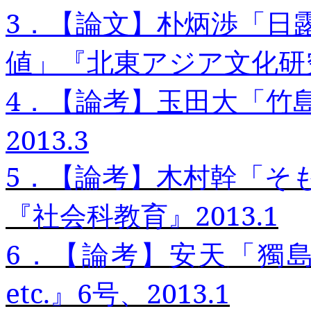
3
．【論文】朴炳渉「日
値」『北東アジア文化研
4
．【論考
】
玉田大「竹
2013.3
5
．【
論
考】
木村幹「そ
『社会科教育』2013.1
6
．【論考
】
安
天
「獨島
etc.
』6
号、2013.1