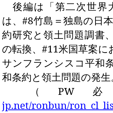
後編は「第二次世界
は
、#8
竹島＝独島の日本
約研究と領土問題調書、
の転換、#11
米国草案に
サンフランシスコ平和条
和条約と領土問題の発生
（PW
必
jp.net/ronbun/ron_cl_li