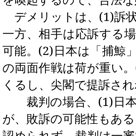
デメリットは、(1)
訴
一方、相手は応訴する
可能
。(2)
日本は「捕鯨
の両面作戦は荷が重い。(
くる
し
、尖閣
で提訴され
裁判の場合、(1)
日
が、敗訴の可能性
もある
認められず、裁判は一審で