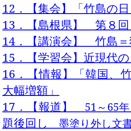
12
．
【
集会】「竹島の日
13
．【
島
根県】 第８回
14
．【
講
演会】 竹島＝
15
．【
学
習会】近現代の
16
．【情
報
】「韓国、
大幅増額」
17
．【報
道
】
51
～65
年
題
後回し
墨塗り外し文書