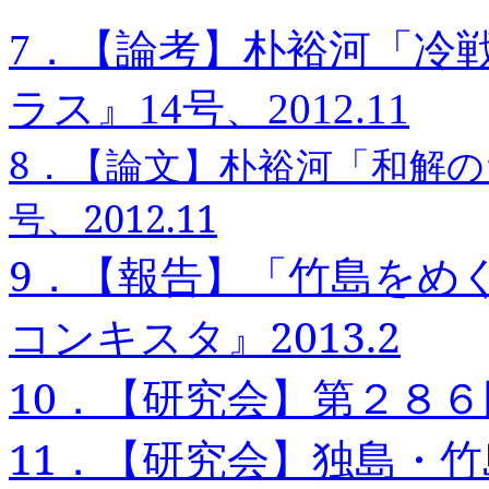
7
．【論考】朴裕
河
「冷戦
ラス』14
号、2012.11
8
．【論
文
】朴裕河「和解の
号、2012.11
9
．【報告】「竹島
を
め
コンキスタ』2013.2
10
．【研究会】
第
２
８６
11
．【研究
会
】
独島・竹