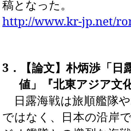
稿となった。
http://www.kr-jp.net/r
3
．【論文】朴炳渉「
日
値
」
『北東アジア文
日露海戦は
旅順艦隊
や
ではなく、日本の沿岸