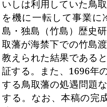
いしは利用
していた鳥取藩
を機に一転して事業に
島・独島（竹島）歴史
取
藩が
海禁
下での
竹島
教えられた結果である
証する。また、1696
年
する鳥取藩の処遇問題
する。なお、本稿の完成