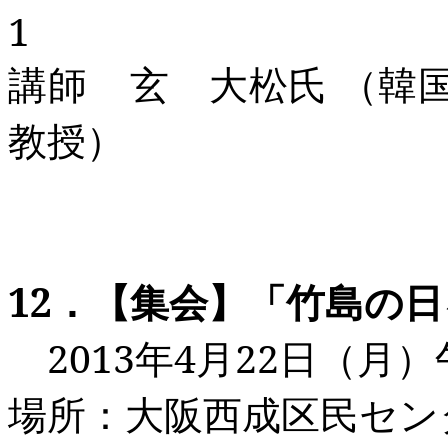
1
講師
玄 大松氏
（韓
教授）
12
．
【集会】「竹島の日
2013
年4
月22
日（月）
場所：
大阪西成区民セン