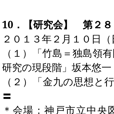
10
．
【研究会】
第２８
２０１３年２月１０日（
（１）「竹島＝独島領有
研究の現段階」坂本悠一
（２）「金九の思想と
〓
＊
会場
：
神戸市立中央