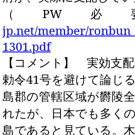
（PW
必
jp.net/member/ronbun_
1301.pdf
【コメント】
実効支配
勅令41
号を避けて
論じ
島郡の管轄区域が欝陵
れたが、
日本でも多く
島であると見
ている。