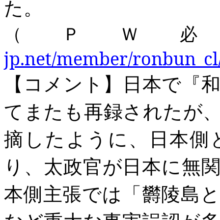
た。
（ＰＷ
jp.net/member/ronbun_cl
【コメント】
日本で
『
て
また
も再録された
が
摘
し
たように、日本
側
り、太政官
が日本に無
本側主張
で
は
「
欝陵島