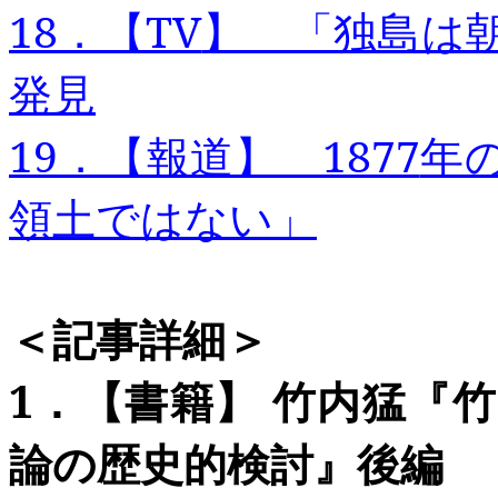
18
．【TV
】 「独島は
発見
19
．【報道】 1877
年
領土ではない」
＜記事
詳細＞
1
．
【書籍】
竹内猛『竹
論の歴史的検討』後編