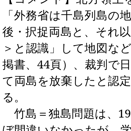
「外務省は
千島列島の
後・択捉両島と
、
それ以
＞と認識
」して地図な
掲書、44
頁）
、
裁判で
て
両島を放棄したと
認
る
。
竹島＝独島問題は、19
ぼ間違いなかったが、