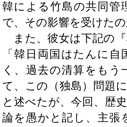
韓による竹島の共同管
で、その影響
を受けたの
また、彼女は
下記の
『
「
韓日両国はたんに自
く、過去の清算をもう
て、この
（独島）
問題
と述べ
た
が、
今回
、
歴
論
を
愚かと
記し、
主張