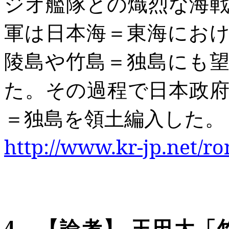
ジオ艦隊との熾烈な海
軍は日本海＝東海にお
陵島や竹島＝独島にも
た。その
過程で日本政
＝独島を領土編入した。
http://www.kr-jp.net/r
4
．
【論考
】
玉田大「