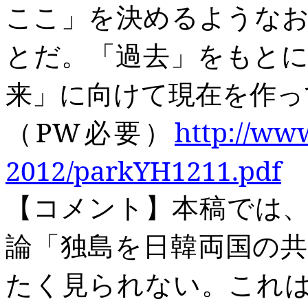
ここ」を決めるような
とだ。「過去」をもと
来」に向けて現在を作っ
（PW
必要
）
http://ww
2012/parkYH1211.pdf
【コメント】本稿では
論
「独島を日韓両国の
たく
見ら
れない。
これ