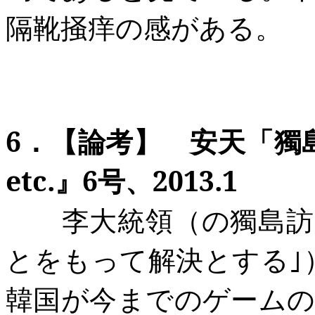
隔靴掻痒の感がある。
6
．
【論考
】 安天「獨島
etc.
』6
号
、2013.1
李大統領（の獨島訪
とをもって解決とする｣
韓国が今までのゲーム