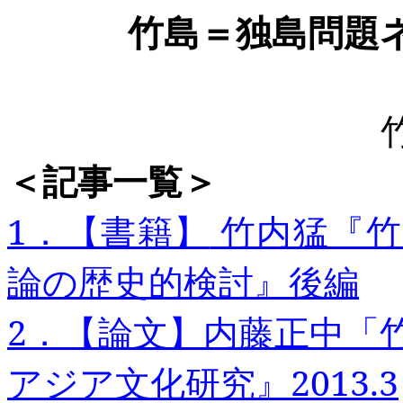
竹島＝
独
島問題
＜記事一
覧
＞
1
．【書籍】
竹内猛『竹
論の歴史的検討』後編
2
．【論文】内藤正中「
アジア文化研究』2013.3