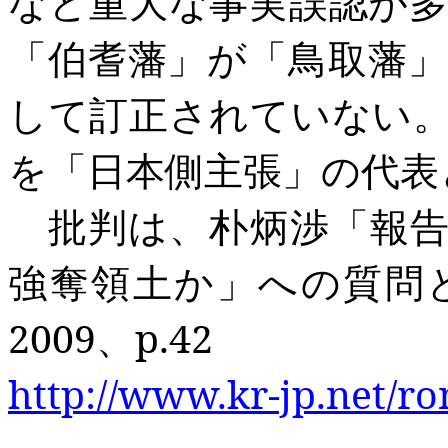
など重大な事実誤認が
「伯耆藩」が「鳥取藩
して訂正されていない
を「日本側主張」の代表
批判は、
朴炳渉「報
強奪
領土か」への質問
2009
、p.42
http://www.kr-jp.net/r