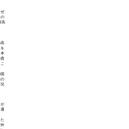
ぜ

の

高



高

を

本

貴

こ

国

の

兄

が

通

た

外
