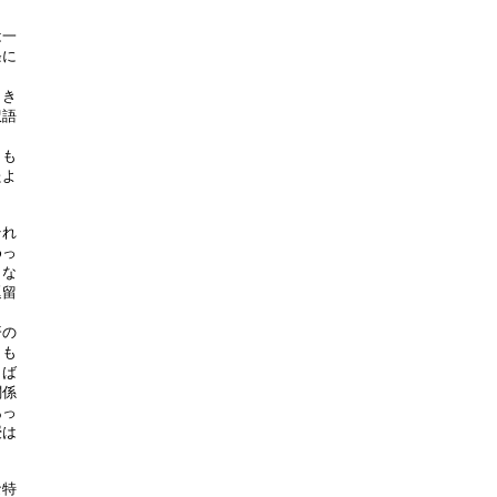
一

に

き

語

も

よ

れ

っ

な

留

の

も

ば

係

っ

は

特
