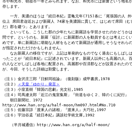
市や和光市、朝霞市一帯とみられます。なお、和光市には新倉という地名が
存します。

　　一方、美濃のほうは『続日本紀』霊亀元年(715)条に「尾張国の人 外
位上 席田君迩近および新羅人 74家を美濃国に貫して、はじめて席田（むし
だ）郡を建つ」とあります。

　　といっても、こうした郡の少年たちに新羅語を学習させたのかどうかは
問です。というのも、新羅「征討」に新羅郡の人を動員するとは考えにくい
めです。単に新羅語に堪能な人材をもとめて新羅語が通用しそうなそれらの
が指定されただけかもしれません。

　　なお新羅人の移住ですが、上記は単発的なものでなく過去にもしばしば
ったことが『続日本紀』に記述されています。新羅人以外にも高麗の人、百
の人などがしばしば各地に配置され、高麗郡や百済郡などが設置されたので
が、今回、そうした詳細は割愛します。

（注１）金沢庄三郎『日鮮同祖論』（復刻版）成甲書房,1978

（注２）
＜天皇「ゆかり」発言＞

（注３）小室直樹『韓国の悲劇』光文社,1985

（注４）司馬遼太郎「近江の鬼室集斯」『街道をゆく２、韓のくに紀行』

　　朝日新聞社、1972

http://www.han.org/a/half-moon/hm097.html#No.710

（注５）佐藤宗諄「渡来人の諸相」『渡来人』大巧社,1997

（注６）宇治谷孟『続日本紀』講談社学術文庫,1992

　　（半月城通信）http://www.han.org/a/half-moon/
