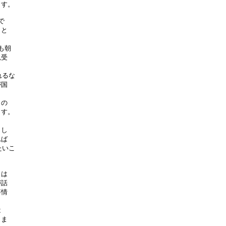
す。



と

朝

受

るな

国

の

す。

し

ば

いこ

は

話

情



ま
