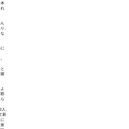
本

れ

ん

り、

な

に

。

と

羅

よ

郡

ら

人、

新

に

座
