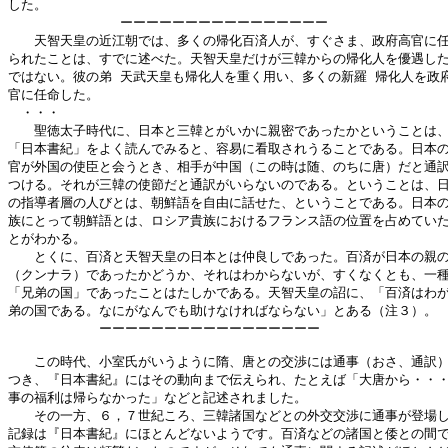
した。

              ーーーーーーーーーーーーーーーー

　　天智天皇の近江朝では、多くの帰化百済人が、すぐさま、政府高官に任
られたことは、すでに述べた。天智天皇だけが三韓からの帰化人を優遇した
ではない。彼の弟 天武天皇も帰化人を重く用い、多くの新羅 帰化人を政府
官に任命した。

　・・・

　　聖徳太子時代に、日本と三韓とがいかに親密であったかということは、
「日本書紀」をよく読んでみると、容易に看取されうることである。日本の
官が外国の使臣と会うとき、相手が中国（この時は随、のちに唐）だと通訳
つける。それが三韓の使節だと通訳がいらないのである。ということは、日
の指導者層の人びとは、朝鮮語を自由に話せた、ということである。日本の
族にとって朝鮮語とは、ロシア貴族におけるフランス語の位置を占めていた
とがわかる。

　　とくに、百済と天智天皇の日本とは仲良しであった。百済が日本の親の
（クンナラ）であったかどうか、それはわからないが、すくなくとも、一種
「兄弟の国」であったことはたしかである。天智天皇の詔に、「百済はわが
弟の国である。なにがなんでも助けなければならない」とある（注３）。

　　　　　　　ーーーーーーーーーーーーーーーーー

　　この時代、小室氏がいうように隋、唐との交渉には通事（おさ、通訳）
つき、『日本書紀』にはその動向まで伝えられ、たとえば「大唐から・・・
事の福利は帰らなかった」などと記述されました。

　　その一方、６，７世紀ころ、三韓諸国などとの外交交渉に通事が登場し
記録は『日本書紀』にほとんどないようです。百済などの諸国と倭との間で