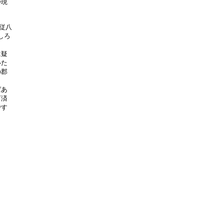
現

従八

ろ

疑

た

郡

あ

済

す
