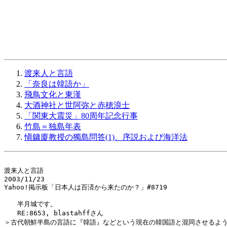
渡来人と言語
「奈良は韓語か」
飛鳥文化と東漢
大酒神社と世阿弥と赤穂浪士
「関東大震災」80周年記念行事
竹島＝独島年表
愼鏞廈教授の獨島問答(1)、序説および海洋法
渡来人と言語

2003/11/23

Yahoo!掲示板「日本人は百済から来たのか？」#8719

　　半月城です。

　　RE:8653, blastahffさん

＞古代朝鮮半島の言語に『韓語』などという現在の韓国語と混同させるよう