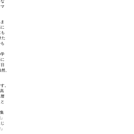
な

マ

ま

に

も

た

も

学

に

日

然、

す。

高

暦

と

集

」

じ

」


