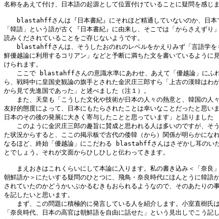
名称をあえて付け、日本語の起源として位置付けていることに疑問を感じま
　　blastahffさんは『日本書紀』にそれほど精通していないのか、日本で
「韓語」という語が古く『日本書紀』に由来し、そこでは「からさえずり」
読みくだされていることをご存じないようです。

　　blastahffさんは、そうしたおのれのレベルをかえりみず「言語学をも
鮮優越論に利用するコリアン」などと予断に満ちた文を書いているように見
けられます。

　　ここで blastahffさんの意識水準にあわせ、あえて「優越論」にふれ
ら、戦時中に皇国史観論の旗手とされた金沢庄三郎すら「上古の漢韓はわが
から見て先進国であった」と述べました（注１）。

　　また、天皇も「こうした文化や技術が日本の人々の熱意と、韓国の人々
友好的態度によって、日本にもたらされたことは幸いなことだったと思いま
日本のその後の発展に大きく寄与したことと思っています」と語りました

　　このように金沢庄三郎の趣旨に賛成と思われる人は多いのですが、そう
た状況からすると、ここの掲示板で古代の倭韓（から）関係が明らかになれ
なるほど、終始「優越論」にこだわる blastahffさんはさぞかし耳のいた
とでしょう。それが文面からひしひしと伝わってきます。

　　まえおきはこれくらいにして本論に入ります。私の書き込み＜「奈良」
朝鮮語か＞にたいする疑問のひとつに、飛鳥・奈良時代にほんとうに韓語が
されていたのかどうかいぶかるむきもおられるようなので、そのあたりの事
を記したいと思います。

　　まず、この問題に積極的に発言している人を紹介します。小室直樹氏は
「奈良時代、日本の高官は朝鮮語を自由に話せた」という見出しでこう記し