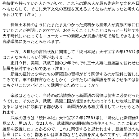
殊技術を持っていた人たちがいて、これらの渡来人が最も先進的な文化を日
へもたらして、そこに天平文化の基礎を支えるようなものがあったと考えら
るわけです（注５）」

　　長屋王木簡のようにたまたま見つかった資料から渡来人が貴族の家に住
でいたことが判明したのですが、おそらくこうしたことはもっと一般的であ
天平時代にいたってもニューカマーの新羅人が貴族の邸宅で居住できるよう
言語環境にあったとみられます。

　　一方、８世紀の言語状況に関連して『続日本紀』天平宝字５年(761)条
はこんなおもしろい記事がありました。

　「正月９日、美濃、武蔵二国の少年それぞれ三十人宛に新羅語を習わせた
新羅を征討するためである（注６）」

　　新羅の征討と少年たちの新羅語の習得がどう関係するのか理解に苦しむ
ころです。軍の指揮官ならともかく、少年たちに新羅語を学習させるのは新
にもぐりこむスパイとして活用するためでしょうか？

　　余談はともかく、当時の政治情勢から新羅語の習得は切実に必要だった
うでした。そのとき、武蔵、美濃二国が指定されたのはそうした地域に新羅
あるいはそれに類似する郡があり、新羅語がある程度通用していたからとみ
れます。

　　武蔵のほうは『続日本紀』天平宝字２年(758)条に「帰化した新羅僧32
尼２人、男19人、女21人を、武蔵国の未開発地に移住させた。ここに初めて
羅郡を設置した」とあるので、これに関係すると思われます。新羅郡はのち
新座（にいくら）郡あるいは新倉郡などと名前を変えるのですが、現在の新