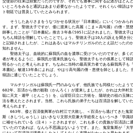
交使節の往来は頻繁だったのですが、それでも通事に関する記述がほとんど
いところをみると通訳はあまり必要なかったようです。それくらい韓語はヤ
ト朝廷では普及していたとみられます。

　　そうしたありさまをうなづかせる状況が『日本書紀』にいくつかみられ
す。まず、聖徳太子ですが、倭に渡来した高麗（こま＝高句麗）の僧・慧慈
師事したことが『日本書紀』推古３年条(595)に記されました。聖徳太子は
ちろん韓語を理解していたことでしょう。聖徳太子は10人の訴えを聞き分け
と記録されましたが、これはあるいはマルチリンガルのたとえ話だったのか
知れません。

　　聖徳太子は、血統的に蘇我氏の血を濃厚に受けついだのですが、多くの
者が考えるように、蘇我氏が渡来氏族なら、聖徳太子もその係累として韓語
明るかったと考えられます。ちなみに当時の最高実力者である蘇我馬子も『
本書紀』敏達13年条によれば、やはり高句麗の僧・恵便を師としました。当
韓語に通じていたことでしょう。

　　マルチリンガルは蘇我氏一門のみならず、他氏族でも同様だったようで
602年、百済から僧の観勒（かんろく）が渡来しましたが、かれは大伴村主
聡に天文・遁甲（とんこう）を、山背臣日立に方術を、陽胡史の祖の玉陳に
法を教えたとされます。当然、これら氏族の弟子たちは百済語を解していた
考えられます。

　　663年、倭と百済復興軍が白村江で大敗し、＜百済から逃げてきた鬼室
斯（きしつしゅうし）はいきなり文部大臣兼大学総長ともいうべき「学識頭
に補せられている（注４）＞とされますが、これも多くの貴族が百済語に通
ていたのであれば、なんら不思議はないようです。また、鬼室集斯が「大学
において百済語で講義をしたとしてもなんら支障がなかったと思われます。