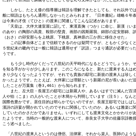
　　しかし、たとえ倭の指導層は韓語を理解できたとしても、それ以外では
般に韓語はもちろん通用しなかったとみられます。『日本書紀』雄略６年条
は今来の才伎（てひと）の渡来に関連してこんな記述があります。

　「天皇は、大伴大連室屋に詔して、東漢直掬（つか）に命じ、新漢（いま
のあや）の陶部の高貴、鞍部の堅貴、画部の因斯羅我、錦部の定安那錦、訳
（おさ）の卯安那らを上桃原、下桃原、真神原の三か所に移住させた」

　　この記事自体どこまで信頼できるのかは疑問ですが、ともかく少なくと
５世紀末の畿内では一般に韓語は通用せず「訳語」つまり通訳が必要だった
うです。

　　もう少し時代がくだって八世紀の天平時代になるとどうでしょうか。そ
を知る手がかりが少しあります。このころになると、新たに渡来する人はめ
きり少なくなったようですが、それでも貴族の邸宅に新規の渡来人は珍しく
かったようです。たとえば、大伴家には理願という新羅の尼が長いあいだ逗
したことが万葉集（巻3,461）から知られます。

　　また、左大臣・長屋王の邸宅には新羅人や、あるいはすでに滅んだ百済
人や狛（こま）の人がいたことが木簡から判明しています（注５）。なんと
国際色豊かです。居住目的は明らかでないのですが、長屋王邸宅ではしばし
漢詩の詩宴が開かれていたのでそれに関係していたのか、あるいは雅楽に関
していたのかさだかでありません。いずれにしても渡来文化とかかわりがあ
たようです。当時の一般的な渡来人について、奈良女子大学の佐藤宗諄教授
こう述べました。

　「八世紀の渡来人というのは僧侶、法律家、それから楽人、医師のような