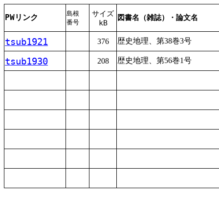
サイズ
島根
PWリンク
図書名（雑誌）・論文名
番号
kB
tsub1921
歴史
地理
、
第
38
巻
3
号
376
tsub1930
歴史
地理
、
第
56
巻
1
号
208