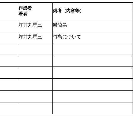
作成者
備考（内容等）
著者
坪井
九
馬
三
鬱陵島
坪井
九
馬
三
竹島
について