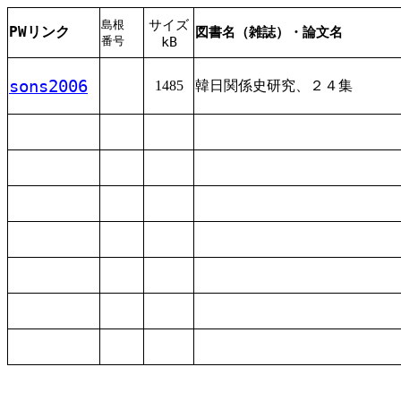
サイズ
島根
PWリンク
図書名（雑誌）・論文名
番号
kB
sons2006
1485
韓日
関係史
研究
、２４
集