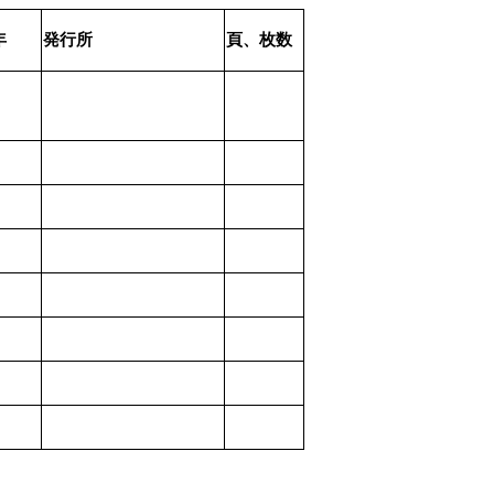
年
発行所
頁、枚数