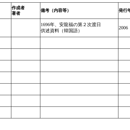
作成者
備考（内容等）
発行
著者
1696
年
、
安龍
福
の
第
２
次
渡日
2006
供述
資料
（
韓国語
）