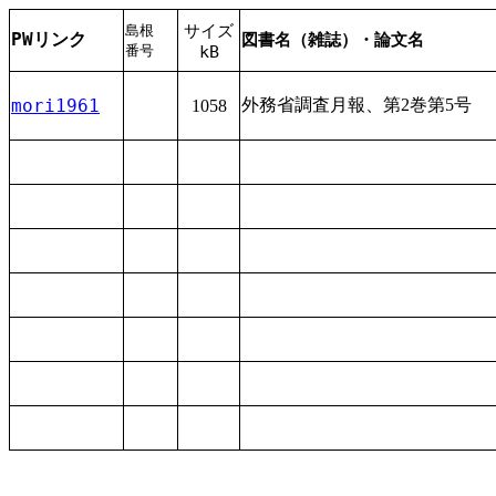
サイズ
島根
PWリンク
図書名（雑誌）・論文名
番号
kB
mori1961
外務省調査月報、第2巻第5号
1058