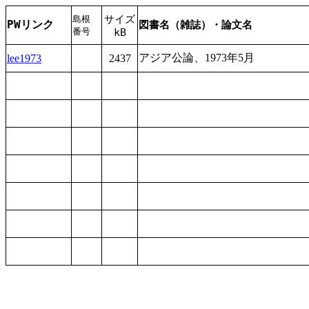
サイズ
島根
PWリンク
図書名（雑誌）・論文名
番号
kB
アジア
公論
、1973
年
5
月
lee1973
2437