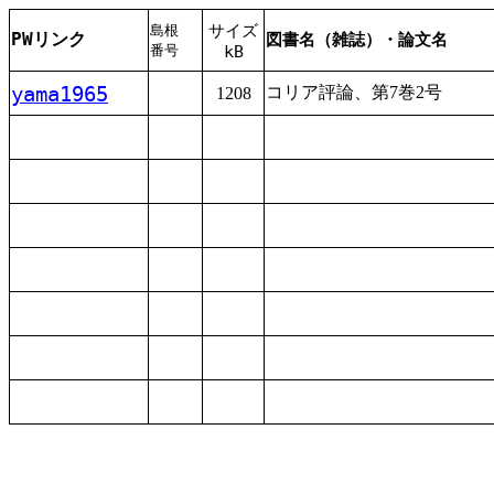
サイズ
島根
PWリンク
図書名（雑誌）・論文名
番号
kB
yama1965
コリア
評論
、
第
7
巻
2
号
1208