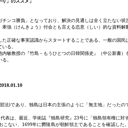
がり」のススメ」
チンコ勝負」となっており、解決の見通しは全く立たない状
、牽強（けんきょう）付会とも言える恣意（しい）的な資料解
た正確な事実認識からスタートすることである。一般の国民
ている。
内敏教授の『竹島－もうひとつの日韓関係史』（中公新書）
いる。
2018.01.10
習法
)
であり、独島は日本の主張のように「無主地」だったの
」代表は、最近、学術誌『独島研究』
23
号に「独島領有権に対
おこない、
1699
年に欝陵島が朝鮮領土であることを確認した