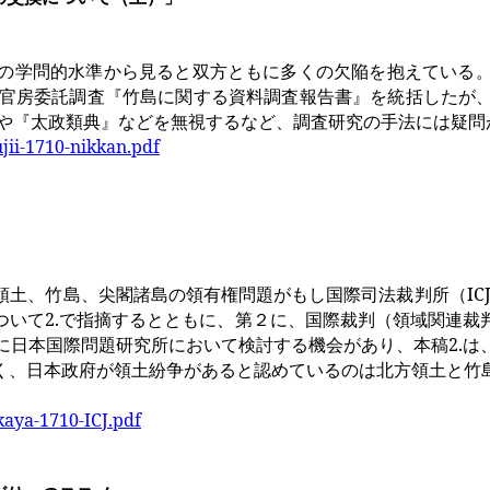
の学問的水準から見ると双方ともに多くの欠陥を抱えている。
官房委託調査『竹島に関する資料調査報告書』を統括したが
や『太政類典』などを無視するなど、調査研究の手法には疑問
jii-1710-nikkan.pdf
領土、竹島、尖閣諸島の領有権問題がもし国際司法裁判所（
ICJ
ついて
2.
で指摘するとともに、第２に、国際裁判（領域関連裁
に日本国際問題研究所において検討する機会があり、本稿
2.
は
く、日本政府が領土紛争があると認めているのは北方領土と竹
aya-1710-ICJ.pdf