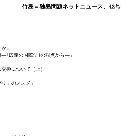
竹島＝独島問題ネットニュース、
42
号
たか』
―｢広義の国際法｣の観点から―」
の交換について（上）」
がり」のススメ」