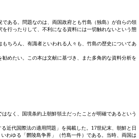
況である。問題なのは、両国政府とも竹島（独島）が自らの領
釈を行ったりして、不利になる資料には一切触れないという態
はもちろん、有識者といわれる人々も、竹島の歴史についてあ
を勧めたい。この本は文献に基づき、また多角的な資料分析を
ではなく、国境条約上朝鮮領土だったことが明確であるという
する近代国際法の適用問題」を掲載した。
17
世紀末、朝鮮と日
。いわゆる「欝陵島争界」（竹島一件）である。当時、両国は