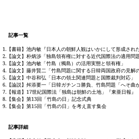
記事一覧
1.
【書籍】池内敏『日本人の朝鮮人観はいかにして形成され
2.
【論文】朴炳渉「独島領有権に対する近代国際法の適用問題
3.
【論文】池内敏「竹島（獨島）の活用実態と領有権」
4.
【論文】藤井賢二「竹島問題に関する日韓両国政府の見解
5.
【論文】中谷和弘「日本の領土関連問題と国際裁判対応」
6.
【論説】舛添要一「日韓ガチンコ勝負、竹島問題「へそ曲
7.
【報道】
17
世紀国際法「独島は朝鮮の土地」『東亜日報』
8.
【集会】第
13
回「竹島の日」記念式典
9.
【集会】第
15
回「竹島の日」を考え直す集会
記事詳細