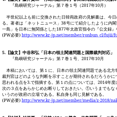
『島嶼研究ジャーナル』第７巻１号（
2017
年
10
月）
半世紀以上も前に交換された日韓両政府の見解書は、今日
る。著者は「ネットニュース」
38
号にて紹介したように内閣
一島」を日本に無関係とした
1877
年太政官指令の『公文録』
(PW
必要
)
http://www.kr-jp.net/member/ronbun_cl/fujii/fu
5.
【論文】中谷和弘「日本の領土関連問題と国際裁判対応」
『島嶼研究ジャーナル』第７巻１号、
2017
年
10
月
本稿においては、第１に、日本の領土関連問題である北方
裁判官はどのような判断を示すことが期待されるだろうかに
思われる点を
3.
で指摘する。第１の点については、
2014
年度
次の３点をあらかじめお断りしておきたい。①いうまでもな
いうのが政府の立場である。私自身も同じ見解である。
(PW
必要
)
http://www.kr-jp.net/member/media/z-2018/nak