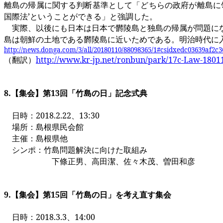
離島の帰属に関する判断基準として「どちらの政府が離島に
国際法’ということができる」と強調した。
実際、以後にも日本は日本で欝陵島と独島の帰属が問題に
島は朝鮮の土地である欝陵島に近いためである。明治時代に
http://news.donga.com/3/all/20180110/88098365/1#csidxedc03639af2c
（翻訳）
http://www.kr-jp.net/ronbun/park/17c-Law-1801
8.
【集会】第
13
回「竹島の日」記念式典
日時：
2018.2.22
、
13:30
場所：島根県民会館
主催：島根県他
シンポ：竹島問題解決に向けた取組み
下條正男、高田潔、佐々木茂、曽田和彦
9.
【集会】第
15
回「竹島の日」を考え直す集会
日時：
2018.3.3
、
14:00