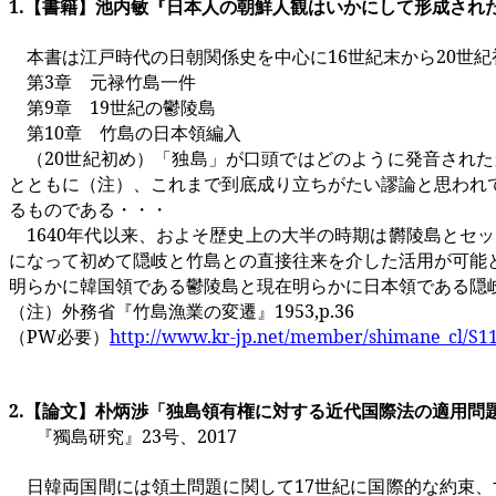
1.
【書籍】池内敏『日本人の朝鮮人観はいかにして形成され
本書は江戸時代の日朝関係史を中心に
16
世紀末から
20
世紀
第
3
章 元禄竹島一件
第
9
章
19
世紀の鬱陵島
第
10
章 竹島の日本領編入
（
20
世紀初め）「独島」が口頭ではどのように発音された
とともに（注）、これまで到底成り立ちがたい謬論と思われ
るものである・・・
1640
年代以来、およそ歴史上の大半の時期は欝陵島とセッ
になって初めて隠岐と竹島との直接往来を介した活用が可能
明らかに韓国領である鬱陵島と現在明らかに日本領である隠
（注）外務省『竹島漁業の変遷』
1953,p.36
（
PW
必要）
http://www.kr-jp.net/member/shimane_cl/S11
2.
【論文】朴炳渉「独島領有権に対する近代国際法の適用問
『獨島研究』
23
号、
2017
日韓両国間には領土問題に関して
17
世紀に国際的な約束、