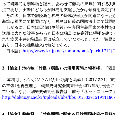
って欝陵島を朝鮮領と認め、あわせて離島の帰属に関する判断
点であり、実際にどちらが離島を支配したかは領有を決定す
その後、日本で欝陵島と独島の帰属が何度か問題になった
基準は両国にて慣習になり、独島は広義の国際法上にて韓国
しかるに、日本は日清戦争前後から帝国主義国家の本性をあ
送船に大きな被害を被った日本は独島に秘密裡に望楼を建てる
れた漁民中井の独島占領は成立していなかった｡ また、独島
あり、日本の独島編入は無効である｡
（日本語）
http://www.kr-jp.net/ronbun/park/park-1712j-
3.
【論文】池内敏「竹島（獨島）の活用実態と領有権」
『獨
本稿は、シンポジウム｢領土･領海と島嶼｣（
2017.2.21
、東
の主張｣を再整理し、朝鮮史研究会関東部会
2017
年
5
月例会に
ている。なお、朝鮮史研究会報告は、前号「ネットニュース
http://dokdo.yu.ac.kr/uploads/bbs/bbs_01/5339151911166
4.
【論文】藤井賢二「竹島問題に関する日韓両国政府の見解