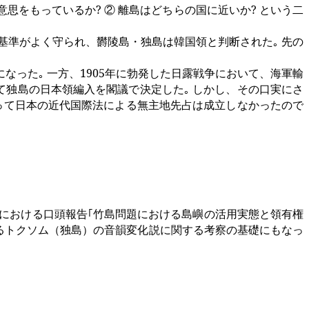
意思をもっているか
?
② 離島はどちらの国に近いか
?
という二
基準がよく守られ、欝陵島・独島は韓国領と判断された｡ 先の
なった｡ 一方、
1905
年に勃発した日露戦争において、海軍輸
て独島の日本領編入を閣議で決定した｡ しかし、その口実にさ
がって日本の近代国際法による無主地先占は成立しなかったので
）における口頭報告｢竹島問題における島嶼の活用実態と領有権
るトクソム（独島）の音韻変化説に関する考察の基礎にもなっ