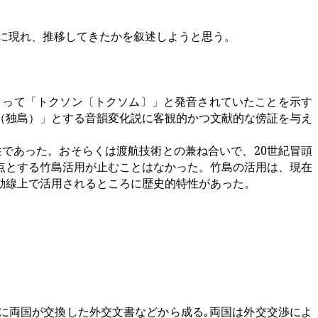
に現れ、推移してきたかを叙述しようと思う。
よって「トクソン〔トクソム〕」と発音されていたことを示す
（独島）」とする音韻変化説に客観的かつ文献的な傍証を与え
性であった。おそらくは渡航技術との兼ね合いで、
20
世紀冒頭
点とする竹島活用が止むことはなかった。竹島の活用は、現在
動線上で活用されるところに歴史的特性があった。
時に両国が交換した外交文書などから成る｡両国は外交交渉によ