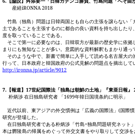
6.
【論説】舛添要一「日韓ガチンコ勝負、竹島問題「へそ曲
産経
iRONNA
2018
竹島（独島）問題は日韓両国とも自らの主張を譲らない「ガ
土であることを主張するのに都合の良い資料を持ち出したり
度を取っていることである。
そこで第一に必要なのは、日韓双方が最新の歴史学に依拠し
まりにも無知なことが多い。意図的な資料解釈もまかり通っ
そのような中で、新書で簡単に入手して読める名古屋大の池
行って、日本政府と韓国政府の公式見解の問題点を摘出して
http://ironna.jp/article/9012
7.
【報道】
17
世紀国際法「独島は朝鮮の土地」『東亜日報』
朴炳渉 在日独島研究者 「
1699
年韓日国境条約に明示」
近代以前、東アジアの外交慣例は「広義の国際法」
(
国際慣
研究が登場した。
在日独島研究者である朴炳渉「竹島
=
独島問題研究ネット
本は欝陵島の帰属をめぐって外交文書をやり取りして交渉を