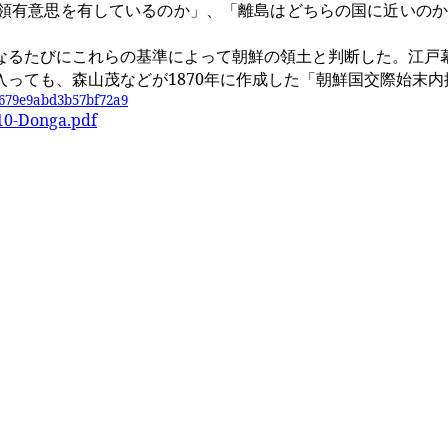
領有意思を有しているのか」、「離島はどちらの国に近いのか
なるたびにこれらの基準によって朝鮮の領土と判断した。江戸
入っても、森山茂などが
1870
年に作成した「朝鮮国交際始末内
3679e9abd3b57bf72a9
10-Donga.pdf