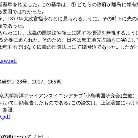
基準を確立した｡ この基準は、① どちらの政府が離島に領有
る要因ではなかった｡
が、
1877
年太政官指令などに見られるように、その時々に先の
領であった｡
らわにし、広義の国際法や領土に関する慣習を無視するように
必要に迫られた｡ そのため、日本は無主地先占論を口実にし
は無主地ではなく広義の国際法上にて韓国領であった｡ した
Law.pdf
島研究』
23
号、
2017
、
265
頁
京大学海洋アライアンスイニシアチブ｢小島嶼国研究会｣主催
おいて口頭報告したものである｡この論文は、上記著書におけ
」参照。
9.pdf
の交換について（上）」