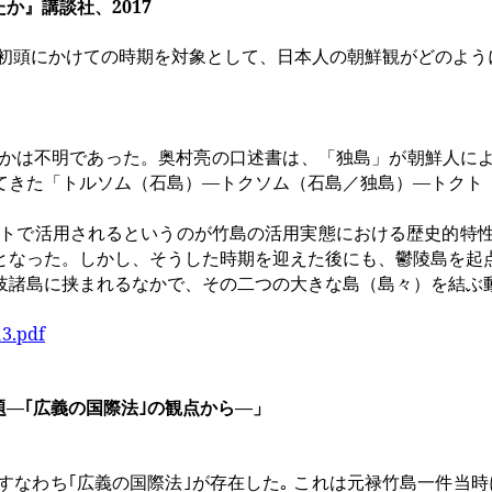
たか』講談社、
2017
初頭にかけての時期を対象として、日本人の朝鮮観がどのよう
かは不明であった。奥村亮の口述書は、「独島」が朝鮮人に
てきた「トルソム（石島）―トクソム（石島／独島）―トクト
トで活用されるというのが竹島の活用実態における歴史的特
となった。しかし、そうした時期を迎えた後にも、鬱陵島を起
岐諸島に挟まれるなかで、その二つの大きな島（島々）を結ぶ
3.pdf
題―｢広義の国際法｣の観点から―」
すなわち｢広義の国際法｣が存在した｡ これは元禄竹島一件当