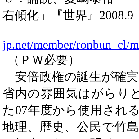
右傾化」
『世界』
2008.9
jp.net/member/ronbun_cl/m
（ＰＷ必要）
安倍政権の誕生が確
省内の雰囲気はがらり
た
07
年度から使用され
地理、歴史、公民で竹