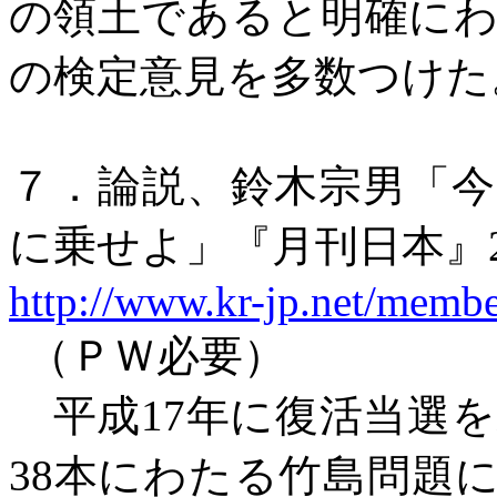
の領土であると明確に
の検定意見を多数つけた
７．論説、鈴木宗男「
に乗せよ」『月刊日本』
http://www.kr-jp.net/memb
（ＰＷ必要）
平成
17
年に復活当選
38
本にわたる竹島問題