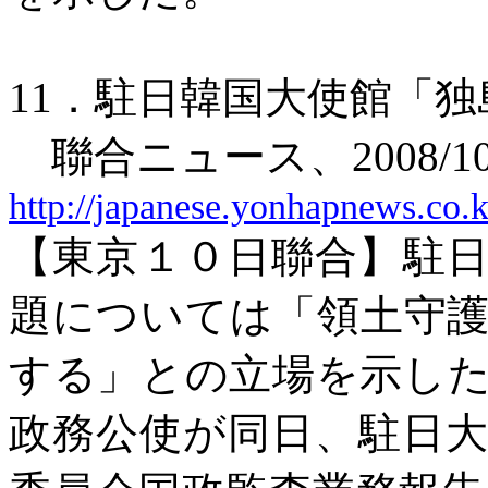
11
．駐日韓国大使館「独
聯合ニュース、
2008/1
http://japanese.yonhapnews.c
【東京１０日聯合】駐
題については「領土守
する」との立場を示し
政務公使が同日、駐日