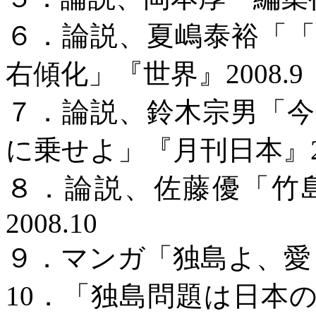
６．論説、
夏嶋泰裕「
右傾化」
『世界』
2008.9
７．論説、鈴木宗男「
に乗せよ」『月刊日本』
８．論説、佐藤優「竹
2008.10
９．マンガ「独島よ、愛
10
．「独島問題は日本