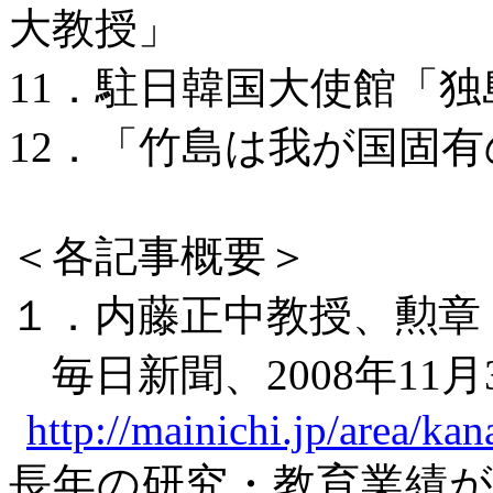
大教授」
11
．駐日韓国大使館「独
12
．
「竹島は我が国固有
＜各記事概要＞
１．内藤正中
教授、勲章
毎日新聞
、
2008
年
11
月
http://mainichi.jp/area/
長年の研究・教育業績