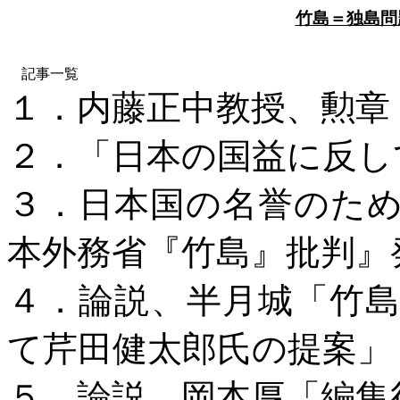
竹島＝独島問
記事一覧
１．内藤正中
教授、勲章
２．「日本の国益に反し
３．日本国の名誉のた
本外務省『竹島』批判』
４．論説、半月城「
竹
て芹田健太郎氏の提案」
５．論説、岡本厚「編集