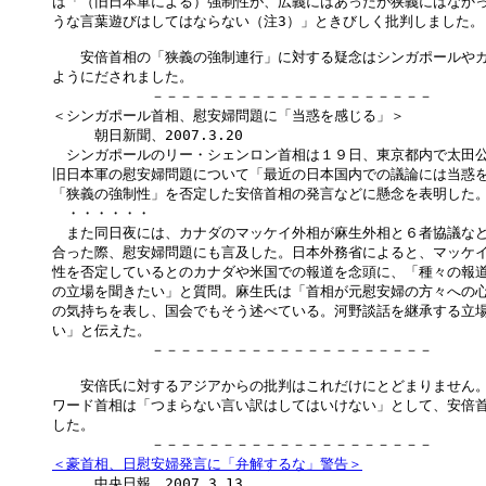
は「（旧日本軍による）強制性が、広義にはあったが狭義にはなかっ
うな言葉遊びはしてはならない（注3）」ときびしく批判しました。

　　安倍首相の「狭義の強制連行」に対する疑念はシンガポールやカ
ようにだされました。

　　　　　　　－－－－－－－－－－－－－－－－－－－－

＜シンガポール首相、慰安婦問題に「当惑を感じる」＞

　　　朝日新聞、2007.3.20

　シンガポールのリー・シェンロン首相は１９日、東京都内で太田公
旧日本軍の慰安婦問題について「最近の日本国内での議論には当惑を
「狭義の強制性」を否定した安倍首相の発言などに懸念を表明した。
　・・・・・・

　また同日夜には、カナダのマッケイ外相が麻生外相と６者協議など
合った際、慰安婦問題にも言及した。日本外務省によると、マッケイ
性を否定しているとのカナダや米国での報道を念頭に、「種々の報道
の立場を聞きたい」と質問。麻生氏は「首相が元慰安婦の方々への心
の気持ちを表し、国会でもそう述べている。河野談話を継承する立場
い」と伝えた。

　　　　　　　－－－－－－－－－－－－－－－－－－－－

　　安倍氏に対するアジアからの批判はこれだけにとどまりません。
ワード首相は「つまらない言い訳はしてはいけない」として、安倍首
した。

＜豪首相、日慰安婦発言に「弁解するな」警告＞

　　　中央日報、2007.3.13
