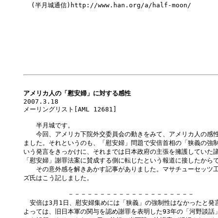
  (半月城通信)http://www.han.org/a/half-moon/

アメリカ人の「慰安婦」に対する感性

2007.3.18

メーリングリスト[AML 12681] 

　　半月城です。

　　今回、アメリカ下院外交委員会の動きをみて、アメリカ人の感性
ました。それというのも、「慰安婦」問題で安倍首相の「狭義の強制
いう発言をきっかけに、それまでは日本政府の主張を擁護していた議
「慰安婦」謝罪法案に賛成する側に転じたという報道に接したからで
　　その意外感を解きあかす記事がありました。マサチューセッツ工
ズ氏はこう記しました。

　　　　　　　－－－－－－－－－－－－－－－－－－－－

　安倍は3月1日、慰安婦集めには「狭義」の強制性はなかったと発言
よっては、旧日本軍の関与を認め謝罪を表明した93年の「河野談話」