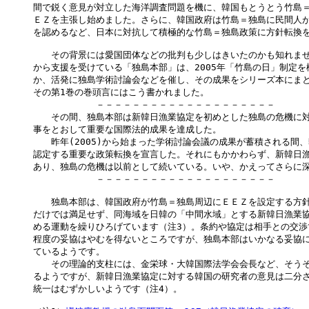
間で鋭く意見が対立した海洋調査問題を機に、韓国もとうとう竹島＝
ＥＺを主張し始めました。さらに、韓国政府は竹島＝独島に民間人が
を認めるなど、日本に対抗して積極的な竹島＝独島政策に方針転換を
　　その背景には愛国団体などの批判も少しはきいたのかも知れませ
から支援を受けている「独島本部」は、2005年「竹島の日」制定を
か、活発に独島学術討論会などを催し、その成果をシリーズ本にまと
その第1巻の巻頭言にはこう書かれました。

　　　　　　　－－－－－－－－－－－－－－－－－－－－

　　その間、独島本部は新韓日漁業協定を初めとした独島の危機に対
事をとおして重要な国際法的成果を達成した。

　　昨年(2005)から始まった学術討論会議の成果が蓄積される間、
認定する重要な政策転換を宣言した。それにもかかわらず、新韓日漁
あり、独島の危機は以前として続いている。いや、かえってさらに深
　　　　　　　－－－－－－－－－－－－－－－－－－－－

　　独島本部は、韓国政府が竹島＝独島周辺にＥＥＺを設定する方針
だけでは満足せず、同海域を日韓の「中間水域」とする新韓日漁業協
める運動を繰りひろげています（注3）。条約や協定は相手との交渉
程度の妥協はやむを得ないところですが、独島本部はいかなる妥協に
ているようです。

　　その理論的支柱には、金栄球・大韓国際法学会会長など、そうそ
るようですが、新韓日漁業協定に対する韓国の研究者の意見は二分さ
統一はむずかしいようです（注4）。
