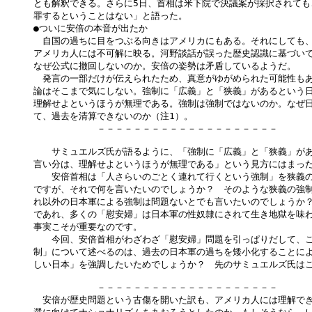
とも解釈できる。さらに5日、首相は米下院で決議案が採択されても
罪するということはない」と語った。

●ついに安倍の本音が出たか

　自国の過ちに目をつぶる向きはアメリカにもある。それにしても、
アメリカ人には不可解に映る。河野談話が誤った歴史認識に基づいて
なぜ公式に撤回しないのか。安倍の姿勢は矛盾しているようだ。

　発言の一部だけが伝えられたため、真意がゆがめられた可能性もあ
論はそこまで気にしない。強制に「広義」と「狭義」があるという日
理解せよというほうが無理である。強制は強制ではないのか。なぜ日
て、過去を清算できないのか（注1）。

　　　　　　　－－－－－－－－－－－－－－－－－－－－

　　サミュエルズ氏が語るように、「強制に「広義」と「狭義」があ
言い分は、理解せよというほうが無理である」という見方にはまった
　　安倍首相は「人さらいのごとく連れて行くという強制」を狭義の
ですが、それで何を言いたいのでしょうか？　そのような狭義の強制
れ以外の日本軍による強制は問題ないとでも言いたいのでしょうか？
であれ、多くの「慰安婦」は日本軍の性奴隷にされて生き地獄を味わ
事実こそが重要なのです。

　　今回、安倍首相がわざわざ「慰安婦」問題を引っぱりだして、こ
制」について述べるのは、過去の日本軍の過ちを矮小化することによ
しい日本」を強調したいためでしょうか？　先のサミュエルズ氏はこ
　　　　　　　－－－－－－－－－－－－－－－－－－－－

　安倍が歴史問題という古傷を開いた訳も、アメリカ人には理解でき