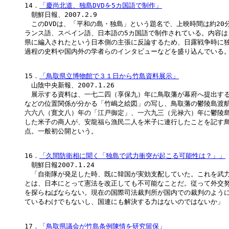
14．
「慶尚北道、独島DVDを5カ国語で制作」
　朝鮮日報、2007.2.9

　このDVDは、「平和の島・独島」という題名で、上映時間は約20分
ランス語、スペイン語、日本語の5カ国語で制作されている。内容は
県に編入されたという日本側の主張に反論するため、日露戦争時に独
過程の史料や国内外の学者らのインタビューなどを盛り込んでいる。
15．
「鳥取県立博物館で３１日から竹島資料展示」
　山陰中央新報、2007.1.26

　展示する資料は、一七二四（享保九）年に鳥取藩が幕府へ提出する
などの位置関係が分かる「竹嶋之絵図」の写し、鳥取藩の鬱陵島渡航
六六八（寛文八）年の「江戸御定」、一六九三（元禄六）年に鬱陵島
した米子の商人が、安龍福ら漁民二人を米子に連行したことを記す鳥
点。一般初公開という。

16．
「久間防衛相に聞く「独島で武力衝突が起こる可能性は？」」
　朝鮮日報2007.1.24

　「自衛隊が発足した時、既に韓国が実効支配していた。これを武力
とは、日本にとって憲法を改正しても不可能なことだ。従って外交努
を探らねばならない。現在の国際司法裁判所が国内での裁判のように
ているわけでもないし、国連にも解決する力はないのではないか」

17．
「鳥取県議会が竹島条例陳情を研究留保」