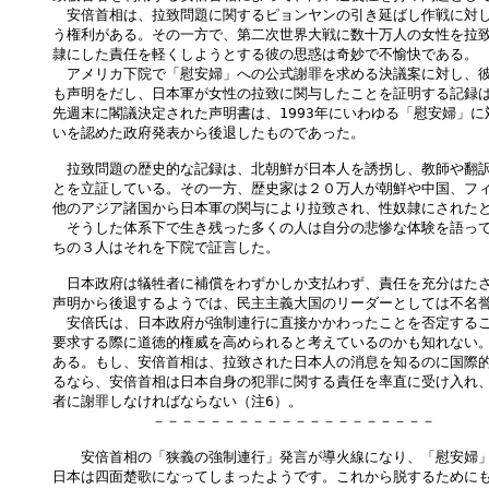
　安倍首相は、拉致問題に関するピョンヤンの引き延ばし作戦に対し
う権利がある。その一方で、第二次世界大戦に数十万人の女性を拉致
隷にした責任を軽くしようとする彼の思惑は奇妙で不愉快である。

　アメリカ下院で「慰安婦」への公式謝罪を求める決議案に対し、彼
も声明をだし、日本軍が女性の拉致に関与したことを証明する記録は
先週末に閣議決定された声明書は、1993年にいわゆる「慰安婦」に
いを認めた政府発表から後退したものであった。

　拉致問題の歴史的な記録は、北朝鮮が日本人を誘拐し、教師や翻訳
とを立証している。その一方、歴史家は２０万人が朝鮮や中国、フィ
他のアジア諸国から日本軍の関与により拉致され、性奴隷にされたと
　そうした体系下で生き残った多くの人は自分の悲惨な体験を語って
ちの３人はそれを下院で証言した。

　日本政府は犠牲者に補償をわずかしか支払わず、責任を充分はたさ
声明から後退するようでは、民主主義大国のリーダーとしては不名誉
　安倍氏は、日本政府が強制連行に直接かかわったことを否定するこ
要求する際に道徳的権威を高められると考えているのかも知れない。
ある。もし、安倍首相は、拉致された日本人の消息を知るのに国際的
るなら、安倍首相は日本自身の犯罪に関する責任を率直に受け入れ、
者に謝罪しなければならない（注6）。

　　　　　　　－－－－－－－－－－－－－－－－－－－－

　　安倍首相の「狭義の強制連行」発言が導火線になり、「慰安婦」
日本は四面楚歌になってしまったようです。これから脱するためにも