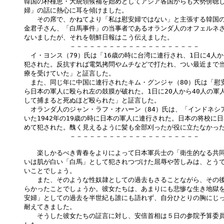
韓国の朴槿恵・大統領候補を始めとしてアジア各国からも大勢傍聴し、
婦」の話に熱心に耳を傾けました。

　　その席で、かねてより「私は慰安婦ではない」と主張する韓国の李
金君子さん、「白馬事件」の当事者であるオランダ人のオフェルネさん
ないましたが、それを朝鮮日報はこう伝えました。

　　　　　　　－－－－－－－－－－－－－－－－－－－－

　イ・ヨンス（79）氏は「16歳の時に台湾に連行され、1日に4人か
犯された。反抗すれば電気拷問やムチなどで打たれ、つい最近まで当
療を受けていた」と証言した。

　また、同じ年に中国に連行されたキム・グンジャ（80）氏は「慰安
ら日本の軍人に殴られ左の鼓膜が破れた。1日に20人から40人の軍人
して捕まると死ぬほど殴られた」と証言した。

　オランダ人のジャン・ラフ・オハーン（84）氏は、「インドネシア
いた1942年の19歳の時に日本の軍人に連行された。日本の将校に日
めて犯された。醜く見えるように髪も全部刈ったが役に立たなかった」
　　　　　　　－－－－－－－－－－－－－－－－－－－－

　　楽しかるべき青春をよりによって日本軍兵士の「衛生的なる共同
いは肌が白い「白馬」として犯されつづけた屈辱や苦しみは、とうて
いことでしょう。

　　また、そのような性奴隷としての過去もさることながら、その後
らかったことでしょうか。彼女たちは、あまりにも悲惨な生き地獄を
安婦」としての過去を半世紀も誰にも語れず、自分ひとりの胸にじっ
耐えてきました。

　　そうした彼女たちの証言に対し、安倍首相は５日の参院予算委員