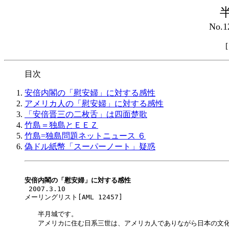
No.1
目次
安倍内閣の「慰安婦」に対する感性
アメリカ人の「慰安婦」に対する感性
「安倍晋三の二枚舌」は四面楚歌
竹島＝独島とＥＥＺ
竹島=独島問題ネットニュース ６
偽ドル紙幣「スーパーノート」疑惑
安倍内閣の「慰安婦」に対する感性

 2007.3.10

メーリングリスト[AML 12457] 

　　半月城です。

　　アメリカに住む日系三世は、アメリカ人でありながら日本の文化