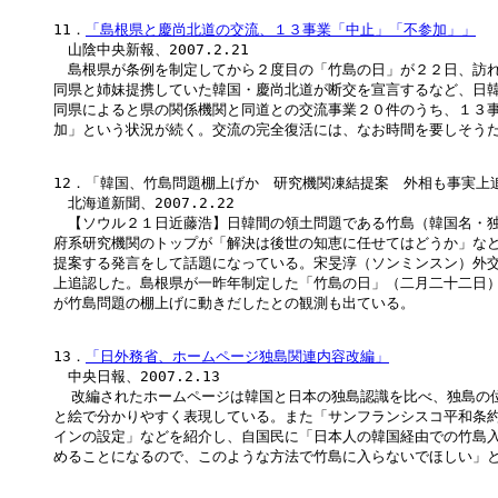
11．
「島根県と慶尚北道の交流、１３事業「中止」「不参加」」
　山陰中央新報、2007.2.21

　島根県が条例を制定してから２度目の「竹島の日」が２２日、訪れ
同県と姉妹提携していた韓国・慶尚北道が断交を宣言するなど、日韓
同県によると県の関係機関と同道との交流事業２０件のうち、１３事
加」という状況が続く。交流の完全復活には、なお時間を要しそうだ
12．「韓国、竹島問題棚上げか　研究機関凍結提案　外相も事実上追
　北海道新聞、2007.2.22

　【ソウル２１日近藤浩】日韓間の領土問題である竹島（韓国名・独
府系研究機関のトップが「解決は後世の知恵に任せてはどうか」など
提案する発言をして話題になっている。宋旻淳（ソンミンスン）外交
上追認した。島根県が一昨年制定した「竹島の日」（二月二十二日）
が竹島問題の棚上げに動きだしたとの観測も出ている。

13．
「日外務省、ホームページ独島関連内容改編」
　中央日報、2007.2.13

  改編されたホームページは韓国と日本の独島認識を比べ、独島の位
と絵で分かりやすく表現している。また「サンフランシスコ平和条約
インの設定」などを紹介し、自国民に「日本人の韓国経由での竹島入
めることになるので、このような方法で竹島に入らないでほしい」と