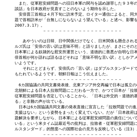
　また、従軍慰安婦問題への旧日本軍の関与を認め謝罪した９３年の
談話」を日本政府が見直すことのないよう期待を示した。

　安倍晋三首相は４月下旬に訪米予定。ロイター通信によると、同大
題で首相訪米が「台無しにならないよう望んでいる」と述べ、影響を
2007.3.17）。

　　　　　　　－－－－－－－－－－－－－－－－－－－－

　　あやういのは日韓、日中関係だけでなく、日米関係も懸念される
ルズ氏は「安倍の言い訳は意味不明」と語りましたが、まさにそのと
日本軍による奴隷的な慰安所運営という、道徳的に善悪が自明な日本
倍首相が何か語れば語るほどそれは「意味不明な言い訳」としかアメ
いようです。

　　それにとどまらず、安倍氏の「言い訳」はダブルスタンダードで
もたれているようです。朝鮮日報はこう伝えました。

　　　　　　　－－－－－－－－－－－－－－－－－－－－

　6カ国協議の共同文書発表後、北東アジア外交再編で日本は孤立の
北朝鮮による日本人拉致問題にこだわる一方で、かつて日本が「拉致
従軍慰安婦問題を否定していることから、「日本は外交的・道徳的基
る」と非難の声が出ている。

　日本は6カ国協議共同文書の発表直後に宣言した「拉致問題での進
支援はない」という姿勢をまったく変えていない。だが「日本政府は
題解決を要求しながら、日本軍による従軍慰安婦問題の責任について
いる」という米タイム誌最近号の批判は、拉致者・従軍慰安婦問題に
ルスタンダード」的態度への国際社会の見方を反映している（注3）。
　　　　　　　－－－－－－－－－－－－－－－－－－－－
