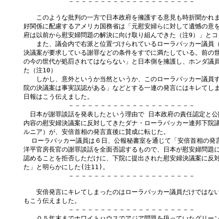
　　　　　　　－－－－－－－－－－－－－－－－－－－－

　　このような批判の一方で日本政府を擁護する意見も時折聞かれま
好関係に配慮するアメリカ国務省は「元慰安婦らに対して遺憾の意を
府は以前から慰安婦問題の解決に向け取り組んできた（注9）」とコ
　　また、議会内で右派と位置づけられているローラバッカー議員（
決議案が要求している謝罪などの条件をすでに満たしている。前の世
の今の世代が処罰されてはならない」と日本側を擁護し、ホンダ議員
た（注10）

　　しかし、意外というか当然というか、このローラバッカー議員す
院の決議案は事実誤認がある」などとする一連の発言にはキレてしま
日報はこう伝えました。

　　　　　　　－－－－－－－－－－－－－－－－－－－－

　日本が謝罪談話を発表したという理由で 日本政府の責任認定と公
内容の慰安婦決議案に反対してきたダナ・ローラバッカー連邦下院議
ルニア）が、安倍首相の発言直後に賛成に転じた。

  ローラバッカー議員は６日、公報秘書室を通じて「安倍首相の発言
洋平官房長官の謝罪談話を全面否認するもので、日本が慰安婦問題に
認めることを拒否しただけに、下院に提出された慰安婦決議案に反対
た」と明らかにした(注11)。

　　　　　　　－－－－－－－－－－－－－－－－－－－－

　　安倍発言にキレてしまったのはローラバッカー議員だけではない
もこう伝えました。

　　　　　　　－－－－－－－－－－－－－－－－－－－－

　　０５年末までホワイトハウスでアジア問題を扱っていたグリーン