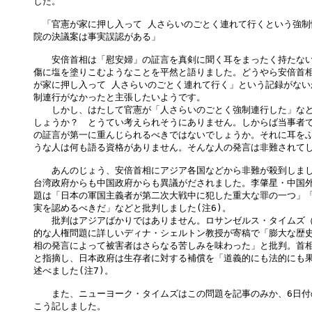
した。

　「官憲が家に押し入って 人さらいのごとく連れて行くという強制
院の決議案は事実誤認がある」

　　安倍首相は「慰安婦」の証言を真剣に聞く耳をまったく持たない
傷に塩を塗りこむようなことを平然と語りました。どうやら安倍首相
が家に押し入って 人さらいのごとく連れて行く」という記録がない
制連行がなかったと主張したいようです。

　　しかし、はたして官憲が「人さらいのごとく強制連行した」など
しょうか？　とうてい考えられそうにありません。しからば当事者で
の証言が第一に重んじられるべきではないでしょうか。それに耳をふ
うな人は何も語る資格がありません。そんな人の発言は非難されてし
　　あんのじょう、安倍首相にアジア各国などから非難が殺到しまし
台湾政府からも中国政府からも異議がだされました。李肇星・中国外
題は「日本の軍国主義者が第二次大戦中に犯した重大な罪の一つ」「
実を認めるべきだ」などと批判しました(注6)。

　　批判はアジアばかりではありません。ロサンゼルス・タイムズ（
的な人権問題に詳しいディナ・シェルトン教授が寄稿で「膨大な歴史
相の発言によって被害者はさらなる苦しみを味わった」と批判。首相
と指摘し、日本政府は生存者に対する補償を「道義的にも法的にも果
述べました(注7)。

　　また、ニューヨーク・タイムズはこの問題を記事のみか、6日付
こう記しました。
