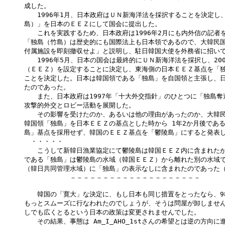
成した。

　　1996年1月、日本政府はＵＮ新海洋法を採択することを決定し、
島）」を日本のＥＥＺにして国会に提出した。

　　これを実践するため、日本政府は1996年2月にも内外信の記者を
「独島（竹島）は歴史的にも国際法上も日本領であるので、大韓民国
付属施設を即刻撤収せよ」と説明し、駐日韓国大使を外務省に招いて
　　1996年5月、日本の国会は最終的にＵＮ新海洋法を採択し、20
（ＥＥＺ）を設定することに決定し、東海側の日本ＥＥＺ基点を「独
ことを決定した。日本は韓国領である「独島」を自国領と主張し、日
たのであった。

　　また、日本政府は1997年「十大外交指針」のひとつに「独島奪
攻撃的外交とロビー活動を展開した。

　　その影響を受けたのか、あるいは他の理由があったのか、大韓民
韓国領「独島」を日本ＥＥＺの基点とした時から 1年2か月後である1
島」基点を採用せず、韓国のＥＥＺ基点を「鬱陵島」にすると発表し
　・・・・・

　　こうして新韓日漁業協定にて鬱陵島は韓国ＥＥＺ内に含まれたが
である「独島」は鬱陵島の水域（韓国ＥＥＺ）から離れた別の水域で
（韓日共同管理水域）に「独島」の表示なしに含まれたのであった（注
　　　　　　　－－－－－－－－－－－－－－－－－－－－

　　韓国の「寛大」な決定に、もし日本も同じ措置をとったなら、98
もっとスムーズに行なわれたのでしょうが、そうは問屋が卸しません
しでも広くとるという日本の政策は変更されませんでした。

　　その結果、事態は Am_I_AHO_1stさんの希望とは逆の方向に