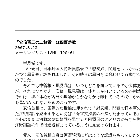
「安倍晋三の二枚舌」は四面楚歌

2007.3.25

メーリングリスト[AML 12846]

　　半月城です。

　　つい先日、日本外国人特派員協会で「慰安婦」問題をつつかれた
かつて風見鶏と評されました。その時々の風向きに合わせて行動する
のでした。

　　それでも中曽根・風見鶏は、いつもどこを向いているのか大体あ
が、それにひきかえ、安倍・風見鶏は一体どこを向いているのか判然
それは、彼の本心が内外の世論からかなりかけ離れているので、かれ
を見定められないためのようです。

　　安倍首相は、国際的な世論に押されて「慰安婦」問題で日本軍の
た河野談話を継承するといえば「保守支持層の不満がたまっている」
本心のままに河野談話に疑問を呈すると同盟国のアメリカからすら懸
河野談話の件では進退窮まっているように見受けられます。

　　元来、安倍首相自身は河野談話にどのような認識をもっていたの