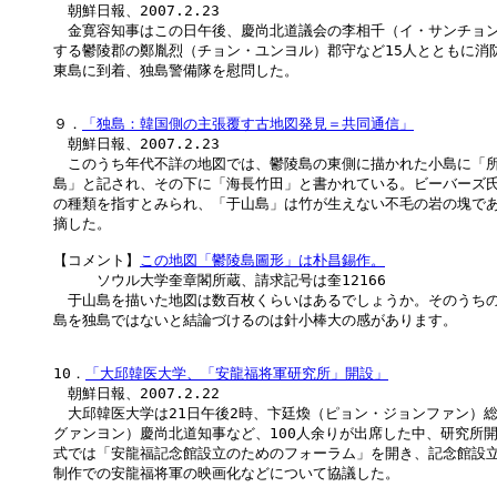
　朝鮮日報、2007.2.23

　金寛容知事はこの日午後、慶尚北道議会の李相千（イ・サンチョン
する鬱陵郡の鄭胤烈（チョン・ユンヨル）郡守など15人とともに消防
東島に到着、独島警備隊を慰問した。 

９．
「独島：韓国側の主張覆す古地図発見＝共同通信」
　朝鮮日報、2007.2.23

　このうち年代不詳の地図では、鬱陵島の東側に描かれた小島に「所
島」と記され、その下に「海長竹田」と書かれている。ビーバーズ氏
の種類を指すとみられ、「于山島」は竹が生えない不毛の岩の塊であ
摘した。

【コメント】
この地図「鬱陵島圖形」は朴昌錫作。
　　　ソウル大学奎章閣所蔵、請求記号は奎12166

　于山島を描いた地図は数百枚くらいはあるでしょうか。そのうちの
島を独島ではないと結論づけるのは針小棒大の感があります。

10．
「大邱韓医大学、「安龍福将軍研究所」開設」
　朝鮮日報、2007.2.22

　大邱韓医大学は21日午後2時、卞廷煥（ピョン・ジョンファン）総
グァンヨン）慶尚北道知事など、100人余りが出席した中、研究所開
式では「安龍福記念館設立のためのフォーラム」を開き、記念館設立
制作での安龍福将軍の映画化などについて協議した。
