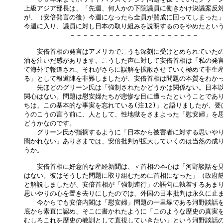
上級アジア部長は、「先週、何人かの下院議員に働きかけ決議案反対
が、（安倍発言の後）今週になったら全員が賛成に回ってしまった」
今週に入り、議員に対し日本の取り組みを説明するのをやめたという(
　　　　　　　－－－－－－－－－－－－－－－－－－－－

　　安倍首相の発言はアメリカでこうも深刻に受けとめられていたの
油を注いだ感があります。こうした声に対して安倍首相は「私の発言
て海外で報道され、それがさらに誤解を拡散させていく極めて非生産
る」として報道陣を非難しましたが、安倍首相は問題の本質をわかっ
　　先ほどのグリーン氏は「強制されたかどうかは関係ない。日本以
関心はない。問題は慰安婦たちが悲惨な目に遭ったということであり
ちは、この基本的な事実を忘れている(注12)」と語りましたが、要
うのこうの言う前に、人として、性地獄をさまよった「慰安婦」を思
どうかなのです。

　　グリーン氏が指摘するように「日本から被害者に対する思いやり
聞かれない」ありさまでは、安倍批判が拡大していくのは当然の成り
うか。

　　安倍首相に好意的な産経新聞は、＜首相の本心は「河野談話を見
はない。彼はそうした問題に取り組むために首相になった」（政府筋）
と解説しましたが、安倍首相が「強制連行」の語句に執着するあまり
思いやりの心を置き去りにしたのでは、外国の日本批判は永久に止ま
　　今からでも安倍内閣は「慰安婦」問題の一里塚である河野談話を
底から素直に認め、そこに書かれたように「このような歴史の真実を
むしろこれを歴史の教訓として直視していきたい」という河野談話の