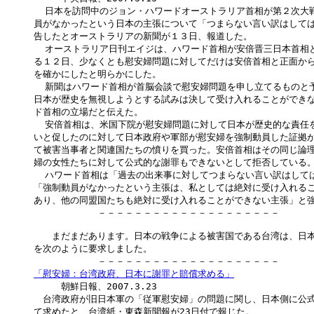
  日本を訪問中のジョン・ハワードオーストラリア首相が第２次大戦
員がなかったという日本の主張について「つまらない言い訳はしては
告したとオーストラリアの新聞が１３日、報道した。

  オーストラリア日刊エイジは、ハワード首相が安倍晋三日本首相と
る１２日、少なくとも慰安婦問題に対してだけは安倍首相と正面から
を確かにしたと明らかにした。

  新聞はハワード首相が首脳会談で慰安婦問題を申し立てるものと予
日本が歴史を無視しようとする試みは決して受け入れることができな
ド首相の立場だと伝えた。

  安倍首相は、米国下院が慰安婦問題に対して日本が歴史的な責任を
いと促したのに対して日本政府や軍部が慰安婦を強制動員した証拠が
て被害当事者と関連国たちの憤りを買った。安倍首相はその同じ論理
婦の女性たちに対して公式的な謝罪もできないとして拒否している。
  ハワード首相は「過去の出来事に対してつまらない言い訳はしては
「強制動員がなかったという主張は、私としては絶対に受け入れるこ
あり、他の同盟国たちも絶対に受け入れることができない主張」と強調
　　　　　　　－－－－－－－－－－－－－－－－－－－－

　　まだまだあります。日本の戦争による被害国である台湾は、日本
を次のように要求しました。

「慰安婦：台湾政府、日本に謝罪と賠償求める」

　　　朝鮮日報、2007.3.23

　台湾政府が旧日本軍の「従軍慰安婦」の問題に関し、日本側に公式
て求めたと、台湾紙・東森新聞報が23日付で報じた。
