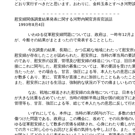
どおり実行すべきだと思います。おわりに、金科玉条とすべき河野談
　　　　　　　－－－－－－－－－－－－－－－－－－－－

慰安婦関係調査結果発表に関する河野内閣官房長官談話

　1993年8月4日

    　いわゆる従軍慰安婦問題については、政府は、一昨年12月よ
が、今般その結果がまとまったので発表することとした。

    　今次調査の結果、長期に、かつ広範な地域にわたって慰安所
慰安婦が存在したことが認められた。慰安所は、当時の軍当局の要請
のであり、慰安所の設置、管理及び慰安婦の移送については、旧日本
接にこれに関与した。慰安婦の募集については、軍の要請を受けた業
当たったが、その場合も、甘言、強圧による等、本人たちの意思に反
が数多くあり、更に、官憲等が直接これに加担したこともあったこと
また、慰安所における生活は、強制的な状況の下での痛ましいもので
    　なお、戦地に移送された慰安婦の出身地については、日本を
が大きな比重を占めていたが、当時の朝鮮半島は我が国の統治下にあ
管理等も、甘言、強圧による等、総じて本人たちの意思に反して行わ
    　いずれにしても、本件は、当時の軍の関与の下に、多数の女
傷つけた問題である。政府は、この機会に、改めて、その出身地のい
ゆる従軍慰安婦として数多の苦痛を経験され、心身にわたり癒しがた
ての方々に対し心からお詫びと反省の気持ちを申し上げる。また、そ
が国としてどのように表すかということについては、有識者のご意見