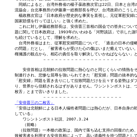
　同紙によると、台湾外務省の楊子葆政務次官は22日、日本と台湾の
流協会」台北事務所の伊藤康一総務部長を呼び、台湾政府のこうした
　楊政務次官は「日本政府が歴史的な事実を直視し、元従軍慰安婦に
国家賠償を行ってほしい」と強く求めた。

　これに対し伊藤総務部長は、安倍晋三首相の国会での答弁について
題に関して日本政府は、1993年のいわゆる「河野談話」で示した謝
ち続けているとして、理解を求めた。

　台湾外務省はまた、従軍慰安婦問題について、「過去の日本の侵略
の問題」だとし、「被害者らが受けた心の傷はいまだ癒えていない。
権擁護の観点から、相応の責任を取り解決していかねばならない」と強
　　　　　　　－－－－－－－－－－－－－－－－－－－－

　　安倍首相は北朝鮮の拉致問題に熱心なのと同じくらいの情熱をそ
制連行され、悲惨な屈辱を強いられてきた「慰安婦」問題の抜本的な
「慰安婦」問題を置き去りにして拉致問題だけを云々する姿勢はダブ
り、世界から信頼されるはずがありません。ワシントンポストは、つ
枚舌」とまで言いきりました。

「安倍晋三の二枚舌」

「安倍は北朝鮮による日本人犠牲者問題には熱心だが、日本自身の戦
している」

　　ワシントンポスト社説、2007.3.24

　　（前略）

　（拉致問題）一本槍の政策は、国内で落ち込む支持の回復のため、1
致被害者を利用する安倍首相によって、高い道義性を持つ問題として