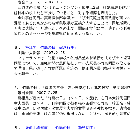
　聯合ニュース、2007.3.2

　江原道の金振ソン（キム・ジンソン）知事は2日、姉妹締結を結ん
は日本の領土だと主張していることに対する遺憾を表明した。

　金知事は同日の実局長幹部会議で、「領土問題は両国政府が国レベ
課題であるにもかかわらず鳥取県が直接介入することは、両地域間の
も実に遺憾だ」と述べた。その上で、関係正常化に向け適切かつ必要
望むとのメッセージを鳥取県に伝えるよう指示した。 

６．
「松江で「竹島の日」記念行事」
　山陰中央新報、2007.2.25

　フォーラムでは、防衛大学校の佐瀬昌盛名誉教授が北方領土の返還
問題について、産経新聞の黒田勝弘ソウル支局長が竹島問題を取り巻
て講演。県が設けた竹島問題研究会の下條正男座長（拓殖大教授）ら
果を報告した。

7.「竹島の日：「両国の主張、強い根拠なし」池内教授、民団県地方
　毎日新聞、2007.2.25

　島根県が定めた「竹島の日」（２２日）を受け、在日本大韓民国民
幸夫団長）は２４日、日韓両国が領有権を主張する竹島（韓国名・独
係史に詳しい池内敏・名古屋大大学院文学研究科教授を招き、講演会
は「両国の主張にはさほど強い根拠はない」と述べ、歴史的な調査の
８．
「慶尚北道知事、「竹島の日」に独島訪問」