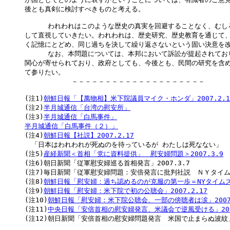
後とも真剣に検討すべきものと考える。

    　われわれはこのような歴史の真実を回避することなく、むし
して直視していきたい。われわれは、歴史研究、歴史教育を通じて、
く記憶にとどめ、同じ過ちを決して繰り返さないという固い決意を改
    　なお、本問題については、本邦において訴訟が提起されてお
関心が寄せられており、政府としても、今後とも、民間の研究を含め
て参りたい。 

　　　　　　　－－－－－－－－－－－－－－－－－－－－

(注1)
朝鮮日報「【萬物相】米下院議員マイク・ホンダ」2007.2.1

(注2)
半月城通信「台湾の慰安所」
(注3)
半月城通信「白馬事件」
半月城通信「白馬事件（２）」

(注4)
朝鮮日報【社説】2007.2.17
　「日本はわれわれが死ぬのを待っているが わたしは死なない」

(注5)
産経新聞＜首相「党に資料提供」　慰安婦問題＞2007.3.9
(注6)朝日新聞「従軍慰安婦巡る首相発言」2007.3.7

(注7)毎日新聞「従軍慰安婦問題：安倍発言に批判社説　ＮＹタイムズな
(注8)
朝鮮日報「慰安婦：過ち認めるのが克服の第一歩＝NYタイムズ」2
(注9)
朝鮮日報「慰安婦：米下院で初の公聴会」2007.2.17
(注10)
朝鮮日報「慰安婦：米下院公聴会、一部の傍聴者は涙」2007.
(注11)
中央日報「安倍首相の慰安婦発言、米議会で逆風受ける」2007
(注12)朝日新聞「安倍首相の慰安婦問題発言　米国で止まらぬ波紋」20