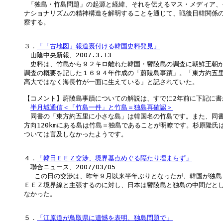
 「独島・竹島問題」の起源と経緯、それを伝えるマス・メディア、
ナショナリズムの精神構造を解明することを通じて、戦後日韓関係の
察する。

３．
「「古地図」報道裏付ける韓国史料発見」
　山陰中央新報、2007.3.13

　史料は、竹島から９２キロ離れた韓国・鬱陵島の調査に朝鮮王朝か
調査の概要を記した１６９４年作成の「蔚陵島事蹟」。「東方約五里
高大ではなく海長竹が一面に生えている」と記されていた。

【コメント】蔚陵島事蹟についての解説は、すでに2年前に下記に書
半月城通信＜「竹島一件」と竹島＝独島再確認＞
　同書の「東方約五里に小さな島」は韓国名の竹島です。また、同書
方向120kmにある島は竹島＝独島であることが明瞭です。杉原隆氏は
ついては言及しなかったようです。

４．
「韓日ＥＥＺ交渉、境界基点めぐる隔たり埋まらず」
　聯合ニュース、2007/03/05

 　この日の交渉は、昨年９月以来半年ぶりとなったが、韓国が独島
ＥＥＺ境界線と主張するのに対し、日本は鬱陵島と独島の中間だとし
なかった。

５．
「江原道が鳥取県に遺憾を表明、独島問題で」