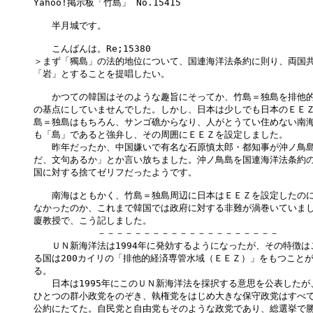
Yahoo!掲示板「竹島」 No.15415

　　半月城です。

　　こんばんは。Re;15380

＞まず「獨島」の法的地位について、国連海洋法条約に則り、両国共
「岩」とすることを提唱したい。

　　かつての韓国はそのような趣旨にそってか、竹島＝独島を排他的
の基点にしていませんでした。しかし、日本は少しでも日本のＥＥＺ
島＝独島はもちろん、サンゴ礁からなり、人がとうてい住めない南海
も「島」であると強弁し、その周囲にＥＥＺを設定しました。

　　昨年だったか、中国嫌いで有名な石原慎太郎・都知事が沖ノ鳥島
だ、文句あるか」とか言い放ちました。沖ノ鳥島を国連海洋法条約の
国に対する捨てゼリフだったようです。

　　南海はともかく、竹島＝独島周辺に日本はＥＥＺを設定したのに
なかったのか、これまで韓国では政府に対する非難が渦巻いていまし
廈教授で、こう記しました。

　　　　　　　－－－－－－－－－－－－－－－－－－－－

　　ＵＮ新海洋法は1994年に発効するようになったが、その特徴は
る国は200カイリの「排他的経済専管水域（ＥＥＺ）」をもつことが
る。

　　日本は1995年にこのＵＮ新海洋法を採択する意思を公表したが
ひとつの群小政党をのぞき、執権党をはじめ大きな保守政党はすべて
公約にたてた。自民党と自由党もそのような政党であり、総選挙で勝