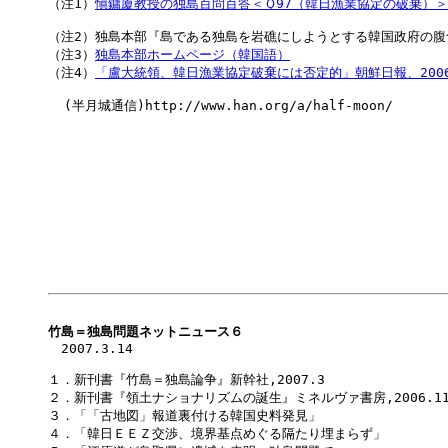
（注1）
愼鏞廈教授の独島百問百答＜Ｑ97（韓日漁業協定の破棄）＞『
（注2）独島本部『島である独島を岩礁にしようとする韓国政府の腹づも
（注3）
独島本部ホームページ（韓国語）
（注4）
「盧大統領、韓日漁業協定破棄には否定的」朝鮮日報、2006.
  (半月城通信)http://www.han.org/a/half-moon/

竹島＝独島問題ネットニュース６

　2007.3.14

１．新刊書『竹島＝独島論争』新幹社,2007.3

２．新刊書『領土ナショナリズムの誕生』ミネルヴァ書房,2006.11
３．「「古地図」報道裏付ける韓国史料発見」

４．「韓日ＥＥＺ交渉、境界基点めぐる隔たり埋まらず」
