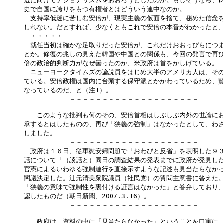
選に向けてナショナリズムをあおろうとしたのか。もしそうなら、レ
史で自国に誇りをもつ有権者とはどういう連中なのか。

　支持率低迷に苦しむ安倍が、現実主義の仮面を捨て、秘めた信念を
しれない。だとすれば、少なくともこれで安倍の本音がわかったと、
　・・・・・

　就任当初は確かな足取りだった安倍が、これだけおおっぴらにつま
とか。修復の兆しの見えた韓国や中国との関係も、今回の発言で再び
倍の政治的判断力がなぜ曇ったのか、米政府は首をかしげている。

　ニューヨークタイムズの論説員をはじめ大半のアメリカ人は、その
ている。安倍政権は国内に台頭する保守派とかかわっているため、賢
なっているのだ、と（注1）。

　　　　　　　－－－－－－－－－－－－－－－－－－－－

　　このような批判も何のその、安倍首相はしぶしぶ内外の世論にお
承するとはしたものの、再び「狭義の強制」はなかったとして、わざ
しました。

　　　　　　　－－－－－－－－－－－－－－－－－－－－

　政府は１６日、従軍慰安婦問題で「おわびと反省」を表明した９３
話について「（談話と）同日の調査結果の発表までに政府が発見した
官憲によるいわゆる強制連行を直接示すような記述も見当たらなかっ
閣議決定した。辻元清美衆院議員（社民党）の質問主意書に答えた。
「狭義の意味で強制性を裏付ける証言はなかった」と答弁しており、
認したものだ（朝日新聞、2007.3.16）。

　　　　　　　－－－－－－－－－－－－－－－－－－－－

　　政府は、資料の中に「見当たらなかった」ということを口実に、