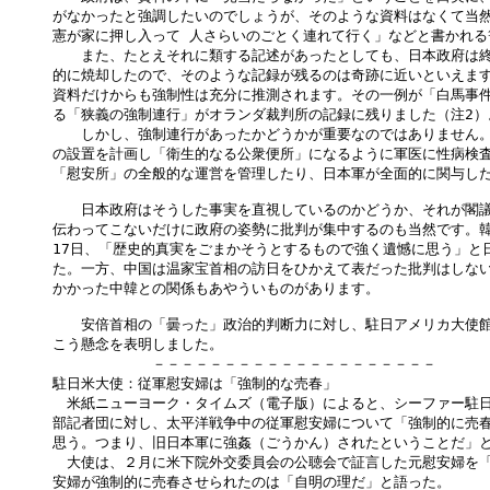
がなかったと強調したいのでしょうが、そのような資料はなくて当然
憲が家に押し入って 人さらいのごとく連れて行く」などと書かれる
　　また、たとえそれに類する記述があったとしても、日本政府は終
的に焼却したので、そのような記録が残るのは奇跡に近いといえます
資料だけからも強制性は充分に推測されます。その一例が「白馬事件
る「狭義の強制連行」がオランダ裁判所の記録に残りました（注2）。
　　しかし、強制連行があったかどうかが重要なのではありません。
の設置を計画し「衛生的なる公衆便所」になるように軍医に性病検査
「慰安所」の全般的な運営を管理したり、日本軍が全面的に関与した
　　日本政府はそうした事実を直視しているのかどうか、それが閣議
伝わってこないだけに政府の姿勢に批判が集中するのも当然です。韓
17日、「歴史的真実をごまかそうとするもので強く遺憾に思う」と日
た。一方、中国は温家宝首相の訪日をひかえて表だった批判はしない
かかった中韓との関係もあやういものがあります。

　　安倍首相の「曇った」政治的判断力に対し、駐日アメリカ大使館
こう懸念を表明しました。

　　　　　　　－－－－－－－－－－－－－－－－－－－－

駐日米大使：従軍慰安婦は「強制的な売春」

　米紙ニューヨーク・タイムズ（電子版）によると、シーファー駐日
部記者団に対し、太平洋戦争中の従軍慰安婦について「強制的に売春
思う。つまり、旧日本軍に強姦（ごうかん）されたということだ」と
　大使は、２月に米下院外交委員会の公聴会で証言した元慰安婦を「
安婦が強制的に売春させられたのは「自明の理だ」と語った。
