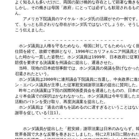
よく知る人も多いだけに、両国の架け橋的な存在として顕著な働きを
しかし、その働きは母国「政府」にとっては必ずしも歓迎されるもの
ん。

　　アメリカ下院議員のマイケル・ホンダ氏の活躍がその一例です。
て、もっとも目ざわりな存在がホンダ氏ではないでしょうか。そうし
こう伝えました。

　　　　　　　－－－－－－－－－－－－－－－－－－－－

　ホンダ議員は人権を守るためなら、母国に対してもためらいなく批
仕団を経て、故郷で教師となり、1996年にカリフォルニア州議員と
した時から一貫した姿勢だ。ホンダ議員は1999年、日本政府に従軍
賠償を要求する決議案を州議会に提出し、通過させた。

　当時、現地の日本総領事館では、ホンダ議員の発議を防げなかった
召還されたという。

　ホンダ議員は2000年に連邦議会下院議員に当選し、中央政界に進
ン・エバンス議員が主導した従軍慰安婦謝罪法案の提出に賛同した。
　昨年この決議案は下院の国際関係委員会を通過したものの、日本の
より本会議での採択はかなわなかった。ホンダ議員は今年引退したエ
活動のバトンを受け取り、再度決議案を提出した。

　ホンダ議員は「過去の過ちを認めるのに遅すぎるということはない
謝罪を促している(注1)。

　　　　　　　－－－－－－－－－－－－－－－－－－－－

　　ホンダ議員が提出した「慰安婦」謝罪法案は日米のみならず、韓
世界各国で大きな反響を巻きおこしました。特に2月16日に開かれた