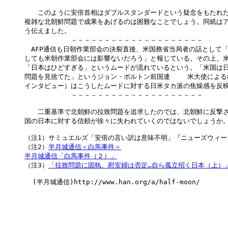
　　このように安倍首相はダブルスタンダードという疑念をもたれた
複雑な北朝鮮問題で成果をあげるのは困難なことでしょう。同紙はア
う伝えました。

　　　　　　　－－－－－－－－－－－－－－－－－－－－

　AFP通信も日朝作業部会の決裂直後、米国務省当局者の話として「
しても米朝作業部会には影響ないだろう」と報じている。その上、米
「日本はひどすぎる」というムードが流れているという。「米国は日
問題を見捨てた」というジョン・ボルトン前国連	米大使による8日の発言（読売新聞

インタビュー）はこうしたムードに対する日米タカ派の焦燥感を反映
　　　　　　　－－－－－－－－－－－－－－－－－－－－

　　二重基準で北朝鮮の拉致問題を追求したのでは、北朝鮮に反撃さ
国の日本に対する信頼が徐々に失われていくのではないでしょうか。
（注1）サミュエルズ「安倍の言い訳は意味不明」『ニューズウィーク』20
（注2）
半月城通信＜白馬事件＞
半月城通信「白馬事件（２）」

（注3）
「拉致問題に固執、慰安婦は否定…自ら孤立招く日本（上）」
  (半月城通信)http://www.han.org/a/half-moon/
