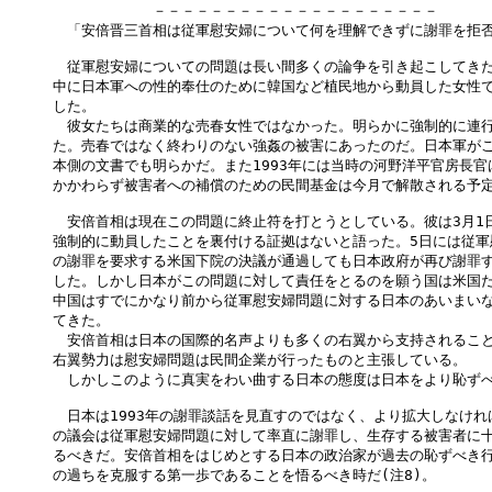
　　　　　　　－－－－－－－－－－－－－－－－－－－－

　「安倍晋三首相は従軍慰安婦について何を理解できずに謝罪を拒否
　従軍慰安婦についての問題は長い間多くの論争を引き起こしてきた
中に日本軍への性的奉仕のために韓国など植民地から動員した女性で
した。

　彼女たちは商業的な売春女性ではなかった。明らかに強制的に連行
た。売春ではなく終わりのない強姦の被害にあったのだ。日本軍がこ
本側の文書でも明らかだ。また1993年には当時の河野洋平官房長官
かかわらず被害者への補償のための民間基金は今月で解散される予定
　安倍首相は現在この問題に終止符を打とうとしている。彼は3月1日
強制的に動員したことを裏付ける証拠はないと語った。5日には従軍
の謝罪を要求する米国下院の決議が通過しても日本政府が再び謝罪す
した。しかし日本がこの問題に対して責任をとるのを願う国は米国だ
中国はすでにかなり前から従軍慰安婦問題に対する日本のあいまいな
てきた。

　安倍首相は日本の国際的名声よりも多くの右翼から支持されること
右翼勢力は慰安婦問題は民間企業が行ったものと主張している。

　しかしこのように真実をわい曲する日本の態度は日本をより恥ずべ
　日本は1993年の謝罪談話を見直すのではなく、より拡大しなけれ
の議会は従軍慰安婦問題に対して率直に謝罪し、生存する被害者に十
るべきだ。安倍首相をはじめとする日本の政治家が過去の恥ずべき行
の過ちを克服する第一歩であることを悟るべき時だ(注8)。
