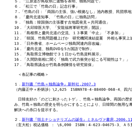
５．「江原道が鳥取県に遺憾を表明、独島問題で」

６．「松江で「竹島の日」記念行事」

７.「竹島の日：「両国の主張、強い根拠なし」池内教授、民団県地
８．「慶尚北道知事、「竹島の日」に独島訪問」

９．「独島：韓国側の主張覆す古地図発見＝共同通信」

10．「大邱韓医大学、「安龍福将軍研究所」開設」

11．「島根県と慶尚北道の交流、１３事業「中止」「不参加」」

12．「韓国、竹島問題棚上げか　研究機関凍結提案　外相も事実上追
13．「日外務省、ホームページ独島関連内容改編」

14．「慶尚北道、独島DVDを5カ国語で制作」

15．「鳥取県立博物館で３１日から竹島資料展示」

16．「久間防衛相に聞く「独島で武力衝突が起こる可能性は？」」

17．「鳥取県議会が竹島条例陳情を研究留保」

　＜各記事の概略＞

１．
新刊書『竹島＝独島論争』新幹社,2007.3

（内藤正中＋朴炳渉）\2,625　ISBN978-4-88400-068-4、四六版
　日韓友好の「のどに刺さったトゲ」、竹島＝独島論争。両国の歴史
み、竹島＝独島の歴史を明らかにすることにより、日韓間の無用な摩
解決への糸口を提示する。

２．
新刊書『領土ナショナリズムの誕生』ミネルヴァ書房,2006.1
（玄大松）税込価格 ： \6,090　ISBN：4-623-04675-3、Ａ５判 