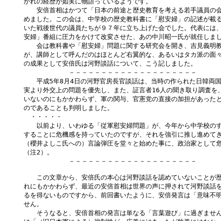
かれの経歴が如実に物語っているようです。

　　安倍首相はかつて「日本の前途と歴史教育を考える若手議員の会
めました。この会は、中学校の歴史教科書に「慰安婦」の記述が載る
いた戦後世代の議員たちが９７年に立ち上げた会でした。代表には、
安婦」番組に圧力をかけて改変させた、あの中川昭一氏が就任しまし
　　会は教科書や「慰安婦」問題に関する研究会を開き、吉見義明教
が、講師として呼んだのはほとんど右翼的な、あるいはタカ派の面々
の成果として安倍氏は河野談話について、こう記しました。

　　　　　　　－－－－－－－－－－－－－－－－－－－－

　　平成5年8月4日の河野官房長官談話は、当時の作られた日韓両国
実より外交上の問題を優先し、また、証言者16人の聞き取り調査を、
いないのにもかかわらず、軍の関与、官憲党の直接の加担があったと
のであることも判明しました。

　・・・・・

　　以前より、いわゆる「従軍慰安婦問題」が、今年から中学校のす
することに危機感を持っていたのですが、それを強引に推し進めてき
（櫻井よしこ氏への）言論弾圧を堂々と始めた事に、政治家として危
（注2）。

　　　　　　　－－－－－－－－－－－－－－－－－－－－

　　この文章から、安倍氏の本心は河野談話を認めていないことが歴
れにもかかわらず、最近の安倍首相は世界の声に押されて河野談話を
るを得ないものですから、前回書いたように、安倍発言は「意味不明
せん。

　　そうなると、安倍首相の発言は単なる「言葉遊び」に過ぎません