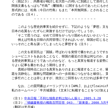
く（前記３）、内務省が検討し右大臣への伺いに別紙として添付した
関係文書ももっぱら“竹島”（鬱陵島）に関するものであったにもかか
形式的には、松島（今日の竹島）もまた「本邦無関係」とされること
のである（注４）。

　　　　　　　－－－－－－－－－－－－－－－－－－－－

　　このような歴史的事実を紹介せずに、下記のような「夢想」文を
日本の右翼をいたずらに刺激するだけではないでしょうか。

　「そこで思うのは、せめて日韓をがっちり固められないかというこ
　　例えば竹島を日韓の共同管理にできればいいが、韓国が応じると
いっそのこと島を譲ってしまったらと夢想する（注５）」

　　この文を若宮氏は「国賊」呼ばわりを覚悟で書かれたようですが
ショービニストをあおることなく、韓国の最近の主張は何なのか、ま
る歴史的事実はどうであったのかなど、もっと真実を報道する姿勢に
りよい記事を書かれるよう期待します。

　　貴紙が現時点における真実をありのままに報道することこそ、騒
題を沈静化し、困難な問題解決への一歩前進につながると確信し、質
ご多忙のこととは存じますが、拙文にご回答をいただければ多幸です
　　なお、この質問書はメーリングリスト[AML]、および[zainic
私のホームページ「半月城通信」(文末)に転載することをつけ加えま
（注１）
中央日報「不利な独島史料は知らん振り」2005.3.28

（注２）
「愼鏞廈教授の獨島百問百答 Q43」『新東亜』2000.5月
（翻訳は半月城）
