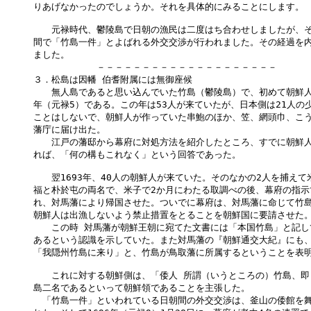
りあげなかったのでしょうか。それを具体的にみることにします。

　　元禄時代、鬱陵島で日朝の漁民は二度はち合わせしましたが、そ
間で「竹島一件」とよばれる外交交渉が行われました。その経過を内
ました。

　　　　　　　－－－－－－－－－－－－－－－－－－－－

３．松島は因幡 伯耆附属には無御座候

　　無人島であると思い込んでいた竹島（鬱陵島）で、初めて朝鮮人に出
年（元禄5）である。この年は53人が来ていたが、日本側は21人の少
ことはしないで、朝鮮人が作っていた串鮑のほか、笠、網頭巾、こう
藩庁に届け出た。

　　江戸の藩邸から幕府に対処方法を紹介したところ、すでに朝鮮人
れば、「何の構もこれなく」という回答であった。

　　翌1693年、40人の朝鮮人が来ていた。そのなかの2人を捕えて
福と朴於屯の両名で、米子で2か月にわたる取調べの後、幕府の指示
れ、対馬藩により帰国させた。ついでに幕府は、対馬藩に命じて竹島
朝鮮人は出漁しないよう禁止措置をとることを朝鮮国に要請させた。
　　この時 対馬藩が朝鮮王朝に宛てた文書には「本国竹島」と記し
あるという認識を示していた。また対馬藩の『朝鮮通交大紀』にも、1
「我隠州竹島に来り」と、竹島が鳥取藩に所属するということを表明
　　これに対する朝鮮側は、「倭人 所謂（いうところの）竹島、即 
島二名であるといって朝鮮領であることを主張した。

　「竹島一件」といわれている日朝間の外交交渉は、釜山の倭館を舞