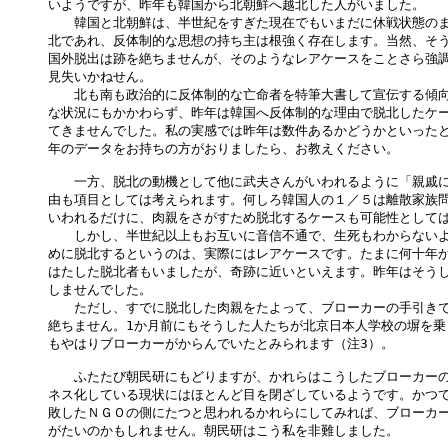
いようですが、昨年も韓国から北朝鮮へ越北した人がいました。

　　韓国と北朝鮮は、半世紀をすぎた現在でもいまだに休戦状態のま
北であれ、反体制的な思想の持ち主は根強く存在します。当然、そう
国外脱出は跡を絶ちませんが、そのようなレアケースをことさら強調
見失いかねせん。

　　北も南も政治的に反体制的な亡命者を特筆大書して宣伝する傾向
な状況にもかかわらず、昨年は韓国へ反体制的な理由で脱北したケー
てきませんでした。私の実感では昨年は数件あるかどうかといったと
年のデータをお持ちの方がおりましたら、お教えください。

　　一方、脱北の動機として他に武夫さんがいわれるように「親戚に
由も項目としては考えられます。何しろ韓国人の１／５は離散家族問
いわれるだけに、肉親をさがすため脱北するケースも可能性としては
　　しかし、半世紀以上もお互いに音信不通で、生死もわからないよ
めに脱北するというのは、実際にはレアケースです。たまに何十年か
はたした脱北者もいましたが、奇跡に近いといえます。昨年はそうし
しませんでした。

　　ただし、すでに脱北した肉親をたよって、ブローカーの手引きで
絶ちません。1か月前にもそうした人たちが北京日本人学校の塀を乗
もやはりブローカーがからんでいたとみられます（注3）。

　　ふたたび朝民研にもどりますが、かれらはこうしたブローカーの
ネス化している現状にはほとんど目を閉ざしているようです。かつて
敗したＮＧＯの側にたつと思われるかれらにしてみれば、ブローカー
がたいのかもしれません。朝民研はこう私を非難しました。
