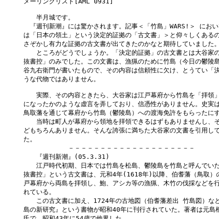
メーリングリスト[AML 0931] 

　　半月城です。

　『週刊新潮』には驚かされます。記事＜「竹島」WARS!＞ におい
は「日本の領土」という決定的証拠の「古文書」＞と仰々しくあるの
さぞかし有力な証拠の古文書が出てきたのかなと期待していました。
　　ところがどうでしょうか。「決定的証拠」の古文書とは大谷家の
抜書控」のみでした。この文書は、漁猟のために竹島（今日の鬱陵島
谷九右衛門が書いたもので、その内容は信頼性に欠け、とうてい「決
うな代物ではありません。

　　実際、その内容ときたら、大谷家は江戸幕府から竹島を「拝領」
になったかのような虚言を弄しており、信憑性がありません。史実は
鳥取藩を通じて幕府から竹島（鬱陵島）への渡海免許をもらったにす
　　当時は町人が幕府から領地を拝領できるはずもありませんし、そ
どもちろんありません。そんな誇張に満ちた大谷家の文書を引用して
た。

　　　　　　　－－－－－－－－－－－－－－－－－－－－

　　『週刊新潮』(05.3.31)

　　江戸時代初期、日本では竹島を松島、鬱陵島を竹島と呼んでいた
抜書控」という古文書は、元和4年(1618年)以降、伯耆藩（鳥取）
戸幕府から両島を拝領し、鮑、アシカ等の漁猟、木竹の伐採などを行
れている。

　　この古文書に加え、1724年の古地図（伯耆藩差出 竹島図）など
島の新研究』という書物が昭和40年に刊行されていた。著者は元島根
氏で、昭和43年に54歳で他界した。
