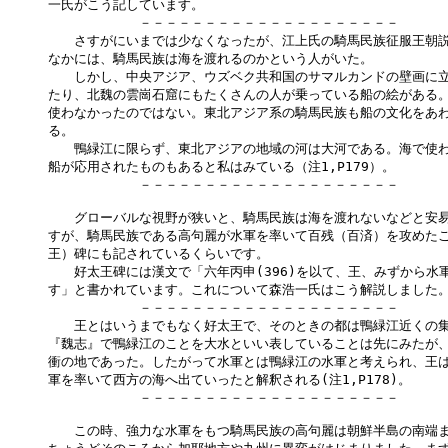
一氏がこう記しています。

　　　　　　　－－－－－－－－－－－－－－－－－－－－

　　さすがにいまでは少なくなったが、江上氏の騎馬民族征服王朝説
なかには、騎馬民族は海を渡れるのかという人がいた。

　　しかし、中央アジア、ウズベク共和国のサマルカンドの壁画に立
たり、北魏の雲崗石窟にもたくさんの人が乗っている船の絵がある。
使わなかったのではない。東北アジア系の騎馬民族も船の文化をあわ
る。

　　鴨緑江に限らず、東北アジアの地域の河は大河である。海で使わ
船が応用されたものもあると私はみている（注1,P179）。

　　　　　　　－－－－－－－－－－－－－－－－－－－－

　　グローバルな視野が狭いと、騎馬民族は海を渡れないなどと安易
すが、騎馬民族である高句麗が水軍を率いて百残（百済）を攻めたこ
王）碑にも記されているくらいです。

　　好太王碑には漢文で「六年丙申(396)を以て、王、みずから水軍
す」と書かれています。これについて森浩一氏はこう解説しました。
　　　　　　　－－－－－－－－－－－－－－－－－－－－

　　王とはいうまでもなく好太王で、そのときの都は鴨緑江近くの集
『魏志』で鴨緑江のことを大水といい表していることは先にみたが、
衝の地であった。したがって水軍とは鴨緑江の水軍と考えられ、王は
軍を率いて西方の海へ出ていったと解釈される(注1,P178)。

　　　　　　　－－－－－－－－－－－－－－－－－－－－

　　この時、強力な水軍をもつ騎馬民族の高句麗は朝鮮半島の南端ま