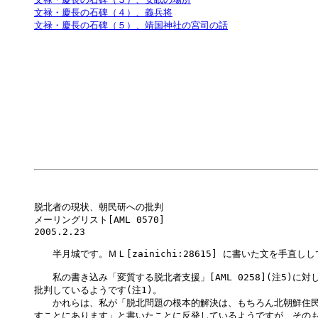
文禄・慶長の石碑（４）、義兵将
文禄・慶長の石碑（５）、靖国神社の宮司の話
脱北者の現状、朝民研への批判

メーリングリスト[AML 0570] 

2005.2.23

　　半月城です。ＭＬ[zainichi:28615] に書いた文を手直し
　　私の書き込み「変質する脱北者支援」[AML 0258](注5)に対
批判しているようです(注1)。

　　かれらは、私が「脱北問題の根本的解決は、もちろん北朝鮮住民
すことにあります」と書いたことに反発しているようですが、そのも