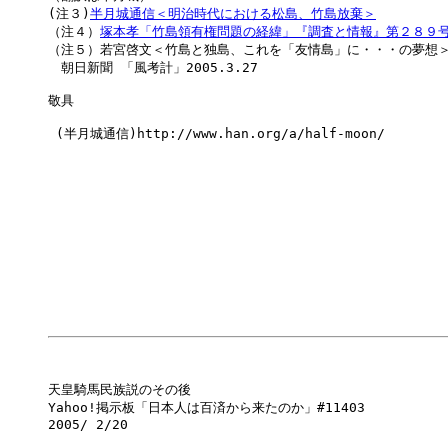
(注３)
半月城通信＜明治時代における松島、竹島放棄＞
（注４）
塚本孝「竹島領有権問題の経緯」『調査と情報』第２８９号、国
（注５）若宮啓文＜竹島と独島、これを「友情島」に・・・の夢想＞
　朝日新聞 「風考計」2005.3.27

敬具

 (半月城通信)http://www.han.org/a/half-moon/

天皇騎馬民族説のその後

Yahoo!掲示板「日本人は百済から来たのか」#11403

2005/ 2/20
