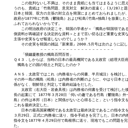
　　この批判ないし不満は、そのまま貴紙にも当てはまるように思え
うのも、貴紙は「竹島問題、意見対立　解決の道遠く」(3/28)と題
日本と韓国、双方の主張の対立点を簡潔にまとめておられましたが、
政府が1877年に竹島（鬱陵島）および松島(竹島=独島)を放棄した
ふれておられないからです。

　　この明治政府の決定こそ、韓国の学者が＜「獨島が韓国領である
側資料が再確認する決定的な資料＞とまで言い切るほど重要な史実な
主張や史実をなぜ報道しないのでしょうか？

　　その史実を韓国の雑誌『新東亜』2000.5月号は次のように記し
　　　　　　　－－－－－－－－－－－－－－－－－－－－

　　「愼鏞廈教授の獨島百問百答」

Ｑ４３．しからば、当時の日本の最高機関である太政官（総理大臣府
　獨島をどの国の領土と判定したのか？

ＡＮＳ．太政官ではこれ（内務省からの伺書、半月城注）を検討し、
その外一島の獨島（松島）は内務省の判断のように、やはり日本とは
係がなく、朝鮮領と判定して最終結論をだした。

　　太政官（右大臣・岩倉具視）は内務省の伺書を受けて検討した後
長の起案にて 1877年３月20日「伺いの趣である竹島（鬱陵島）外一
島）の件は本邦（日本）と関係がないと心得ること」という指令文を
これを最終決定した。

　　日本の最高国家機関である太政官は最終決定であるこの指令文を 1
３月29日、正式に内務省に送り、指令手続きを完了した。日本の内務
指令文を1877年４月29日付で島根県に送り、現地でもこの問題を完
た。
