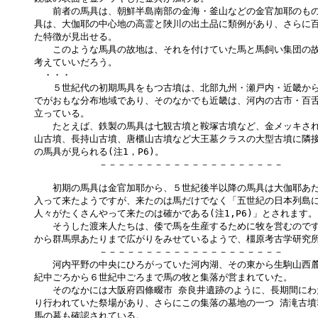
　　前者の馬具は、朝鮮半島南部の金海・釜山などの金官加耶のもの
具は、大伽耶の中心地の高霊と陜川の出土品に類例があり、さらに百
た特徴が見出せる。

　　このような馬具の故地は、それを付けていた馬と馬飼い集団の故
考えていいだろう。

　・・・

　　５世紀代の初期馬具をもつ古墳は、北部九州・瀬戸内・近畿から
でがおもな分布地域であり、そのなかでも近畿は、河内の古市・百舌
立っている。

　　たとえば、鉄製の馬具は七観古墳と鞍塚古墳など、金メッキされ
山古墳、長持山古墳、唐櫃山古墳など大王墓クラスの大型古墳に隣接
の馬具が見られる(注1，P6)。

　　　　　　　－－－－－－－－－－－－－－－－－－－－

　　初期の馬具は金官加耶から、５世紀後半以降の馬具は大伽耶あた
入って来たようですが、来たのは馬だけでなく「五世紀の日本列島に
人々がたくさんやって来たのは確かである(注1,P6)」とされます。

　　そうした渡来人たちは、倭で馬を生産するために牧を営むのです
から群馬県あたりまで広がりをみせているようで、橿原考古学研究所
　　　　　　　－－－－－－－－－－－－－－－－－－－－

　　河内平野の中央にひろがっていた河内湖、その東から生駒山西麓
紀中ごろから６世紀中ごろまで馬の牧と集落が営まれていた。

　　そのなかには大阪府四條畷市 奈良井遺跡のように、長期間にわ
り行われていた祭場があり、さらにこの集落の墓地の一つ 清滝古墳
馬の墓も確認されている。
