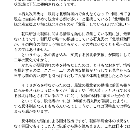
状認識は下記に要約されるようです。

　＜石丸次郎氏は、以前は北朝鮮国内で食えなくなって中国に出てき
現在は自由を求めて脱出する例が多い、と指摘している(『北朝鮮難民
脱北者支援より前に脱北そのものが「変質」しているわけだ(注1)＞
　　朝民研は北朝鮮に関する情報を熱心に収集している割には、最新
ないようです。朝民研が唯一の根拠にしている石丸氏の『北朝鮮難民
が、その内容の信ぴょう性はともかく、その本は少なくとも私への反
ものではありません。

　　というのも、私の書き込み「変質する脱北者支援」が問題にして
二年の変化ですから。

　　かれらが期限切れの本を持ちだしたのは、とりもなおさず、情報
を批判するのに、ここ一、二年の適切な情報がどうしても見当たらな
三年も前の古い資料を引っぱりだして反論の体裁を糊塗したとみられ
　　そうせざるを得なかったのは、最近の脱北者の動機は前回も書き
にも紹介されたように＜多くが「餓え」や「生活苦」＞とされており
る脱北は稀とされているので（注2）、反論の材料に事欠いたからで
　　といっても、脱北者の中には 3年前の石丸氏が強調したように「
する反体制的な人ももちろんいるでしょうが、これは現時点では稀な
まった感があります。

　　反体制的な理由による国外脱出ですが、朝鮮半島全体の状況をい
なく韓国でもそうした人は以前から跡を絶ちません。これは日本では