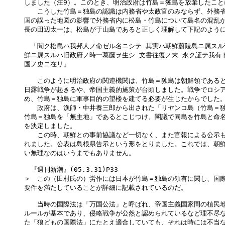
しました（注9）。このとき、明治政府は竹島＝独島を放棄したこと
　　こうした竹島＝独島の認識は内務省や太政官のみならず、外務省
国の誤った地図の影響で外務省内に松島・竹島について島名の混乱が
長の田辺太一は、松島が于山島であると正しく理解して下記のように
　「聞ク松島ハ我邦人ノ命ゼル名ニシテ 其実ハ朝鮮蔚陵島ニ属スル于
鮮ニ属スルハ旧政府ノ時一葛藤ヲ生シ 文書往復ノ末 永ク証テ我有ト
国ノ史ニ在リ」

　　このように明治政府の関連機関は、竹島＝独島は朝鮮領であると
日露戦争が起きるや、帝国主義的施策が台頭しました。戦争でロシア
め、竹島＝独島に軍事目的の望楼を建てる必要が生じたからでした。
　　政府は、漁師・中井養三郎から出された「リヤンコ島（竹島＝独
竹島＝独島を「無主地」であるとこじつけ、閣議で同島を竹島と命名
を決定しました。

　　この時、朝鮮との事前協議など一切なく、また官報による公示も
れました。公表は島根県告示という形をとりました。これでは、朝鮮
い無理なのはいうまでもありません。

　『週刊新潮』(05.3.31)P33

＞　この（田村氏の）労作には日本が竹島＝独島の領有に関し、国際
要件を満たしていることが詳細に記載されているのだ。

　　当時の国際法は「万国公法」と呼ばれ、帝国主義国家間の植民地
ルールが基本であり、侵略戦争が公然と認められているなど理不尽な
た「狼どもの国際法」にたとえ適合していても、それは時には不当な