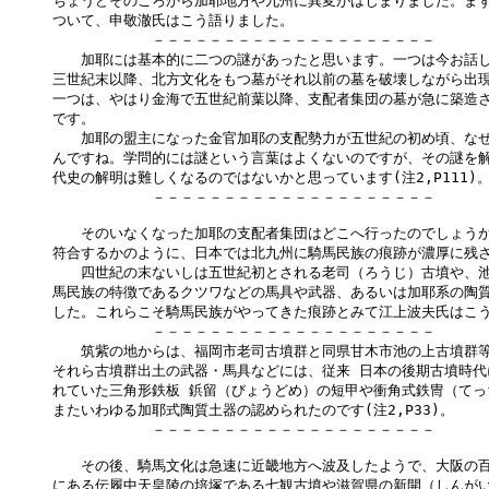
ちょうどそのころから加耶地方や九州に異変がはじまりました。まず
ついて、申敬澈氏はこう語りました。

　　　　　　　－－－－－－－－－－－－－－－－－－－－

　　加耶には基本的に二つの謎があったと思います。一つは今お話し
三世紀末以降、北方文化をもつ墓がそれ以前の墓を破壊しながら出現
一つは、やはり金海で五世紀前葉以降、支配者集団の墓が急に築造さ
です。

　　加耶の盟主になった金官加耶の支配勢力が五世紀の初め頃、なぜ
んですね。学問的には謎という言葉はよくないのですが、その謎を解
代史の解明は難しくなるのではないかと思っています(注2,P111)。
　　　　　　　－－－－－－－－－－－－－－－－－－－－

　　そのいなくなった加耶の支配者集団はどこへ行ったのでしょうか
符合するかのように、日本では北九州に騎馬民族の痕跡が濃厚に残さ
　　四世紀の末ないしは五世紀初とされる老司（ろうじ）古墳や、池
馬民族の特徴であるクツワなどの馬具や武器、あるいは加耶系の陶質
した。これらこそ騎馬民族がやってきた痕跡とみて江上波夫氏はこう
　　　　　　　－－－－－－－－－－－－－－－－－－－－

　　筑紫の地からは、福岡市老司古墳群と同県甘木市池の上古墳群等
それら古墳群出土の武器・馬具などには、従来 日本の後期古墳時代
れていた三角形鉄板 鋲留（びょうどめ）の短甲や衝角式鉄冑（てっ
またいわゆる加耶式陶質土器の認められたのです(注2,P33)。

　　　　　　　－－－－－－－－－－－－－－－－－－－－

　　その後、騎馬文化は急速に近畿地方へ波及したようで、大阪の百
にある伝履中天皇陵の培塚である七観古墳や滋賀県の新開（しんがい