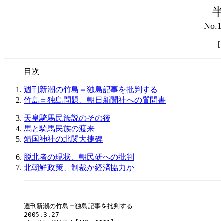
No.
目次
週刊新潮の竹島＝独島記事を批判する
竹島＝独島問題、朝日新聞社への質問書
天皇騎馬民族説のその後
馬と騎馬民族の渡来
靖国神社の北関大捷碑
脱北者の現状、朝民研への批判
北朝鮮政策、制裁か経済協力か
週刊新潮の竹島＝独島記事を批判する

2005.3.27
