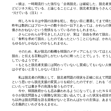
　＜彼は、一時期流行った強引な「企画脱北」は破綻した、脱北者支
どビジネス化している、と論じることにより、脱北者支援をうさんく
づけている（注1）＞

　　何しろＮＧＯは中国の法律を犯し、危ない目に遭遇してまで得た
昨年は数的にはブローカーの数十分の一以下とあっては、かれらの実
価されかねないという危惧をもっているのかもしれません。

　　さらにかれらが手引きした人びとが、実は「自由を求めて脱出」
に「食料を求めて脱出」したのであったということになれば、かれら
もゆるがしかねないのかもしれません。

　　そのため、私が脱北の動機を韓国のメディアにもとづいてほとん
脱出」と伝える言動は許しがたいものに映ったことでしょう。そうし
しているようです。

　＜もともと脱北者支援には関わっていないし賛成してもいない人物
は小ずるいと言うしかない(注1)＞

　　私は脱北者の同胞として、脱北者問題の現状を正確に伝えて問題
という思いから脱北支援の変質ぶりを紹介したのですが、これを「小
にいたっては書き手の良識を疑うものです。

　　今や、韓国政府からも忌み嫌われるようになってしまったＮＧＯ
ＧＯが脱北問題をより困難な状況に追い込んでしまった状況を総括す
ち以外は脱北問題を語る資格がないと言わんばかりの主張は、あまり
心主義的といわざるをえません。
