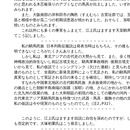
のと思われる木芯板張りのアブミなどの馬具が出土しました。いずれ
みられます。

　　また、大阪南部の岸和田市の陶邑（すえむら）古窯址群では、五
器と模様や形が瓜二つの初期須恵器が焼かれました。おそらく、加耶
焼いたものとみられます。

　　これ以外にも多くの事実をふまえて、江上氏はますます天皇騎馬
てこう記しました。

　　　　　　　－－－－－－－－－－－－－－－－－－－－

　　私の騎馬民族 日本列島征服説は発表当時はもちろん、その後も
明できないところがたくさんありました。

　　しかし私は、東北アジアの古代史の大勢から見て、また、全く性
神権政治的弥生ないし前記古墳文化と、騎馬軍事政権的 後期古墳文
いから見て、私の仮説でミッシングリンク（欠けた連鎖）と見られる
連のものとして、全面的に新発見資料によって充足され、私の騎馬民
真実なものとして実証される日の来ることを確信し、期待しつづけま
　　すなわち中国東北地区の古代騎馬民族 夫余族発祥の地から、そ
の拠点とした朝鮮半島南端の加羅（加耶）の地、さらにかれらが日本
た北九州の筑紫の地、また大和朝廷の初現の地としての畿内の河内・
古代東北アジア系騎馬民族を特徴づけた武器・馬具・服飾その他の文
私の仮説は今や現実のものとなったのでした（注2,P32)。

　　　　　　　－－－－－－－－－－－－－－－－－－－－

　　このように、江上氏はますます自説に自信を深めたのですが、し
も否定的です。大塚初重氏はこう発言しました。

　　　　　　　－－－－－－－－－－－－－－－－－－－－
