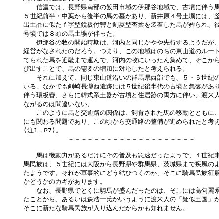
　　信濃では、長野県南部の飯田市域の伊那谷地域で、古墳に伴う馬
５世紀前半・中葉から後半の馬の墓があり、新井原４号土壙には、釜山
出土品に似たｆ字型鏡板付轡と剣菱型杏葉を装着した馬が葬られ、径2
号墳では８頭の馬土壙が伴った。

　　伊那谷の牧の開始時期は、河内と同じかやや先行するようだが、
経営がなされたのだろう。つまり、この地域はのちの東山道のルート
てられた馬を近畿まで運んで、河内の牧にいったん集めて、そこから
び出すことで、馬の需要の増加に対応したと考えられる。

　　それに加えて、同じ東山道沿いの群馬県西部でも、５・６世紀の
いる。なかでも剣崎長瀞西遺跡には５世紀後半代の古墳と集落があり
伴う環板轡、さらに韓式系土器が古墳と住居跡の両方に伴い、渡来人
ながるのは間違いない。

　　このように馬と交通路の関係は、飼育された馬の移動とともに、
にも関わる問題であり、この頃から交通路の整備が進められたと考え
(注1，P7)。

　　　　　　　－－－－－－－－－－－－－－－－－－－－

　　馬は機動力があるだけにその普及も急速だったようで、４世紀末
馬民族は、５世紀には大阪から長野県や群馬県、茨城県まで疾風のよ
たようです。それが軍事的にどう結びつくのか、そこに騎馬民族征服
かどうかのカギがあります。

　　なお、長野県でとくに騎馬が盛んだったのは、そこには高句麗系
たことから、あるいは森浩一氏がいうように渡来人の「疑似王国」が
そこに新たな騎馬民族が入り込んだからかも知れません。
