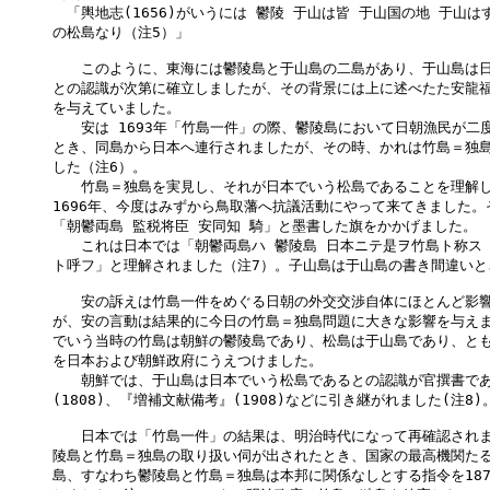
　「輿地志(1656)がいうには 鬱陵 于山は皆 于山国の地 于山は
の松島なり（注5）」

　　このように、東海には鬱陵島と于山島の二島があり、于山島は日
との認識が次第に確立しましたが、その背景には上に述べたた安龍福
を与えていました。

　　安は 1693年「竹島一件」の際、鬱陵島において日朝漁民が二度
とき、同島から日本へ連行されましたが、その時、かれは竹島＝独島
した（注6）。

　　竹島＝独島を実見し、それが日本でいう松島であることを理解し
1696年、今度はみずから鳥取藩へ抗議活動にやって来てきました。
「朝鬱両島 監税将臣 安同知 騎」と墨書した旗をかかげました。

　　これは日本では「朝鬱両島ハ 鬱陵島 日本ニテ是ヲ竹島ト称ス 
ト呼フ」と理解されました（注7）。子山島は于山島の書き間違いと
　　安の訴えは竹島一件をめぐる日朝の外交交渉自体にほとんど影響
が、安の言動は結果的に今日の竹島＝独島問題に大きな影響を与えま
でいう当時の竹島は朝鮮の鬱陵島であり、松島は于山島であり、とも
を日本および朝鮮政府にうえつけました。

　　朝鮮では、于山島は日本でいう松島であるとの認識が官撰書であ
(1808)、『増補文献備考』(1908)などに引き継がれました(注8)。
　　日本では「竹島一件」の結果は、明治時代になって再確認されま
陵島と竹島＝独島の取り扱い伺が出されたとき、国家の最高機関たる
島、すなわち鬱陵島と竹島＝独島は本邦に関係なしとする指令を1877