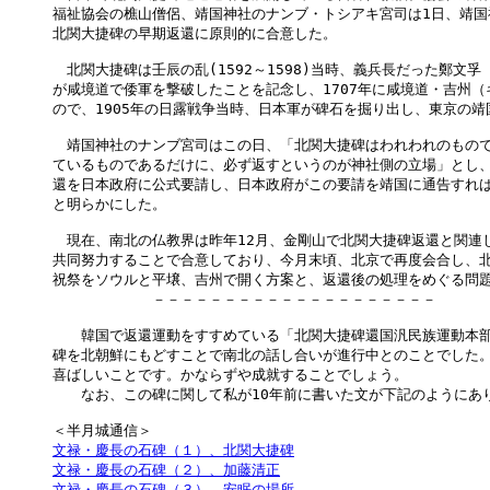
福祉協会の樵山僧侶、靖国神社のナンブ・トシアキ宮司は1日、靖国
北関大捷碑の早期返還に原則的に合意した。

　北関大捷碑は壬辰の乱(1592～1598)当時、義兵長だった鄭文孚
が咸境道で倭軍を撃破したことを記念し、1707年に咸境道・吉州（
ので、1905年の日露戦争当時、日本軍が碑石を掘り出し、東京の靖
　靖国神社のナンブ宮司はこの日、「北関大捷碑はわれわれのもので
ているものであるだけに、必ず返すというのが神社側の立場」とし、
還を日本政府に公式要請し、日本政府がこの要請を靖国に通告すれば
と明らかにした。

　現在、南北の仏教界は昨年12月、金剛山で北関大捷碑返還と関連し
共同努力することで合意しており、今月末頃、北京で再度会合し、北
祝祭をソウルと平壌、吉州で開く方案と、返還後の処理をめぐる問題
　　　　　　　－－－－－－－－－－－－－－－－－－－－

　　韓国で返還運動をすすめている「北関大捷碑還国汎民族運動本部
碑を北朝鮮にもどすことで南北の話し合いが進行中とのことでした。
喜ばしいことです。かならずや成就することでしょう。

　　なお、この碑に関して私が10年前に書いた文が下記のようにあり
文禄・慶長の石碑（１）、北関大捷碑
文禄・慶長の石碑（２）、加藤清正
文禄・慶長の石碑（３）、安眠の場所