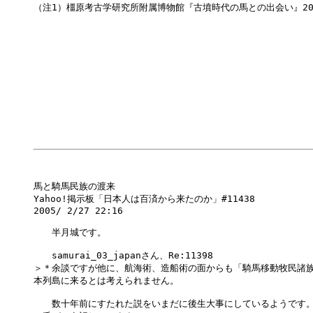
（注1）橿原考古学研究所附属博物館『古墳時代の馬との出会い』200
馬と騎馬民族の渡来

Yahoo!掲示板「日本人は百済から来たのか」#11438

2005/ 2/27 22:16

　　半月城です。

　　samurai_03_japanさん、Re:11398

＞＊余談ですが他に、航海術、造船術の面からも「騎馬移動牧民諸族
本列島に来るとは考えられません。 

　　数十年前にすたれた説をいまだに後生大事にしているようです。