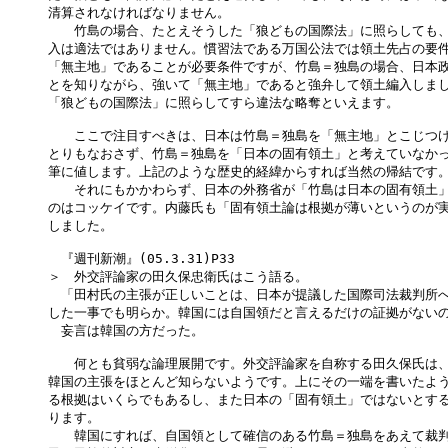
清算されなければなりません。

　　竹島の場合、たとえそうした「狼どもの国際法」に照らしても、
入は適法ではありません。慣習法である万国公法では領土先占の要件
「無主地」であることが必要条件ですが、竹島＝独島の場合、日本政
とを知りながら、強いて「無主地」であると強弁して領土編入しまし
「狼どもの国際法」に照らしてすら違法な略奪といえます。

　　ここで注目すべきは、日本は竹島＝独島を「無主地」とこじつけ
とりもなおさず、竹島＝独島を「日本の固有領土」と考えていなかっ
筆に値します。上記のような歴史的経緯からすれば当然の帰結です。
　　それにもかかわらず、日本の外務省が「竹島は日本の固有領土」
のはコッケイです。内藤氏も「固有領土論は根拠が薄いというのが実態
しました。

　『週刊新潮』(05.3.31)P33

＞　外交評論家の田久保忠衛氏はこう語る。

　「田村氏の主張が正しいことは、日本が提議した国際司法裁判所へ
した一事でも明らか。韓国には自国領だと言えるだけの証拠がないの
　妄言は韓国の方だった。

　　何とも貧弱な論理展開です。外交評論家を自称する田久保氏は、
韓国の主張をほとんど知らないようです。上にその一端を書いたよう
る根拠はいくらでもあるし、また日本の「固有領土」ではないとする
ります。

　　韓国にすれば、自国領として確信のある竹島＝独島をあえて裁判