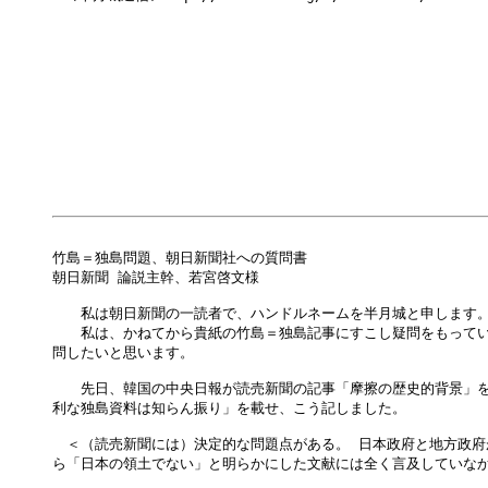
竹島＝独島問題、朝日新聞社への質問書

朝日新聞 論説主幹、若宮啓文様

　　私は朝日新聞の一読者で、ハンドルネームを半月城と申します。
　　私は、かねてから貴紙の竹島＝独島記事にすこし疑問をもってい
問したいと思います。

　　先日、韓国の中央日報が読売新聞の記事「摩擦の歴史的背景」を
利な独島資料は知らん振り」を載せ、こう記しました。

　＜（読売新聞には）決定的な問題点がある。 日本政府と地方政府
ら「日本の領土でない」と明らかにした文献には全く言及していなか