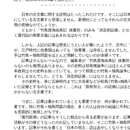
　　　　　　　－－－－－－－－－－－－－－－－－－－－

　　日本の古文書に関する説明はたったこれだけです。そこには日本
にしている古文書すら登場しません。新潮社にとってもそれらの古文
用の長物なのでしょうか。

　　ともかく「竹島渡海由来記 抜書控」のみを「決定的証拠」とセ
く週刊誌の商業主義にはあきれるばかりです。

　　しかも、上記の記事は歴史にうとい人が書いたようで、文中に「
が、江戸時代に伯耆国はあっても「伯耆藩」は存在しませんでした。
手は竹島＝独島問題をほとんど理解していないのが赤裸々です。

　　記事はそんなレベルなので、編集者が「竹島渡海由来記 抜書控
らないのも無理はありません。その史料は領有権論争にはほとんど役
本政府はその史料を知っていても、かつて韓国との竹島＝独島論争に
すらしませんでした。とても「決定的証拠」にはなりえません。

　　その史料を、単に元禄時代までに大谷家などが松島(竹島=独島)
いた証拠とするのならともかく、これは「固有領土」の証拠にはほど
かからない古文書です。

　　つぎに、記事は書かれていることも重要ですが、何が書かれてい
要です。特に竹島＝独島問題の場合、多くの人は自分の結論に不利に
を意図的に無視しがちです。

　『週刊新潮』の記事もそうした観点から見る必要があります。記事
活動がその後どうなったのか記していませんが、そこに竹島＝独島問
います。記事がそれを書くと「日本の領土」説はあやしくなりそうな