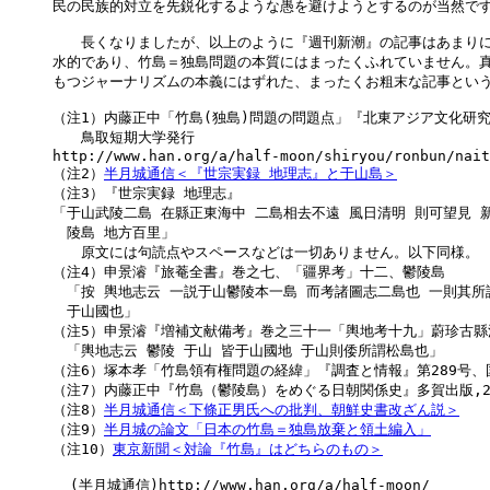
民の民族的対立を先鋭化するような愚を避けようとするのが当然です
　　長くなりましたが、以上のように『週刊新潮』の記事はあまりに
水的であり、竹島＝独島問題の本質にはまったくふれていません。真
もつジャーナリズムの本義にはずれた、まったくお粗末な記事という
（注1）内藤正中「竹島(独島)問題の問題点」『北東アジア文化研究』第2
　　鳥取短期大学発行

http://www.han.org/a/half-moon/shiryou/ronbun/nait
（注2）
半月城通信＜『世宗実録 地理志』と于山島＞

（注3）『世宗実録 地理志』

「于山武陵二島 在縣正東海中 二島相去不遠 風日清明 則可望見 新
　陵島 地方百里」

　　原文には句読点やスペースなどは一切ありません。以下同様。

（注4）申景濬『旅菴全書』巻之七、「疆界考」十二、鬱陵島

　「按 輿地志云 一説于山鬱陵本一島 而考諸圖志二島也 一則其所謂
　于山國也」

（注5）申景濬『増補文献備考』巻之三十一「輿地考十九」蔚珍古縣浦
　「輿地志云 鬱陵 于山 皆于山國地 于山則倭所謂松島也」

（注6）塚本孝「竹島領有権問題の経緯」『調査と情報』第289号、国立
（注7）内藤正中『竹島（鬱陵島）をめぐる日朝関係史』多賀出版,2000
（注8）
半月城通信＜下條正男氏への批判、朝鮮史書改ざん説＞
（注9）
半月城の論文「日本の竹島＝独島放棄と領土編入」
（注10）
東京新聞＜対論『竹島』はどちらのもの＞
  (半月城通信)http://www.han.org/a/half-moon/
