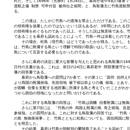
れた。そして1696年（元禄9）1月28日に、幕府が老中4名の連署で
渡航之儀 制禁 可申付旨 被仰出之候間」と、鳥取藩主に竹島渡航禁
る。

　　この達は、たしかに竹島への渡海を禁止しただけである。このこ
の領有権を放棄したのではないという説もあるが、3年間にわたる日
の領有権をめぐるものであった以上、そうした説は無意味である。竹
であることを幕府も認めることによって、竹島一件は決着したのであ
　　その場合、松島（現竹島）はどうであったかが残る。しかし、も
は、竹島に附属する島という理解で特段の取扱いはしてこなかった。
島について言及する必要もなかったのである。

　　さらに幕府の決定に重大な影響を与えたと思われる鳥取藩の1695年
日付の文書がある。これは、前日の24日に幕府老中 阿部豊後守から
藩の回答書である。

　　幕府から鳥取藩への質問は7か条で、その第１に「因州 伯州え付
より両国の附属候哉、先祖領地 被下候以前よりの儀 候哉」とあり、
が因幡 伯耆を支配する池田藩に所属する島と考えていたことがわか
つから因伯の領地になったかと問いかけるのである。

　　これに対する鳥取藩の回答は、「竹島は因幡 伯耆附属には無御
　　さらに第7項には、「竹島の外 両国え附属の島 有之候哉、並是又
参候哉」との質問がある。これに対する鳥取藩の回答では、「竹島 松
の島 無御座候事」と、竹島とともに松島についても、因伯両国に附
とを明言した。

　　その結果、幕府は竹島が朝鮮領の鬱陵島であることを認めて、日