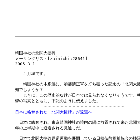
靖国神社の北関大捷碑

メーリングリスト[zainichi:28641] 

2005.3.1

　　半月城です。

　　靖国神社の本殿脇に、加藤清正軍を打ち破った記念の「北関大捷
知でしょうか？

　　じきに、この歴史的な碑が日本では見られなくなりそうです。朝鮮日報
碑の写真とともに、下記のように伝えました。

日本に略奪された「北関大捷碑」が返還へ
　日本に略奪され、東京靖国神社の境内の隅に放置されて来た北関大
年の上半期中に返還される見通しだ。

　日本で北関大捷碑返還運動を展開している日韓仏教福祉協会の柿沼