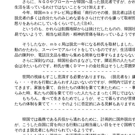
　　さらに、ＮＧＯやブローカーが韓国へ送った脱北者ですが、かれ
生活を送っているわけではないことをつけ加えます。

　　今年、韓国ｍｂｃテレビ局は番組「南行のその後、脱北者は語る
脱北者の多くは自分たちのみじめな姿をさらけだすのを嫌って取材拒
怒りをあらわにしているくらいでした(注4)。

　　というのも、かれらは飢餓地獄からは抜けだしたものの、韓国社
易でないようで、相当な経済的・精神的苦痛を味わっているようです
　　そうしたなか、ｍｂｃ局は脱北一年になる朴氏を取材しました。
動のかたわら、スーパーでアルバイトをしているのですが、生活環境
品の陳列や、電話注文品を棚から集める簡単な仕事すらままならない
　　さらに深刻なのは、韓国社会のまなざしです。隣近所の人たちの
会は冷たいものです。朴氏が働くＤマートの金社長はそうした雰囲気
　　　　　　　－－－－－－－－－－－－－－－－－－－－

　　世間の視線もすこし意識する必要がありますね。（脱北者を）嫌
ら・・・それを行動にあらわす人はいないのですが、仲間内で話すと
てきます。家族を棄て、自分たちの体制を棄てて来たために・・・事
らみた時、私たちの国を棄てて行った人たちとまったく同じではない
　　もちろん、食べて生きるためでしょうが、そこで暮らすのが苦痛
たちの体制を棄てて・・・そのように否定的にみる見解もありますね
　　　　　　　－－－－－－－－－－－－－－－－－－－－

　　韓国では義務である兵役から逃れるために、計画的に国外脱出す
が、こうした自国に背を向ける行動には相当厳しい目をそそぐ国柄で
そのまま脱北者にも向けられているようです。
