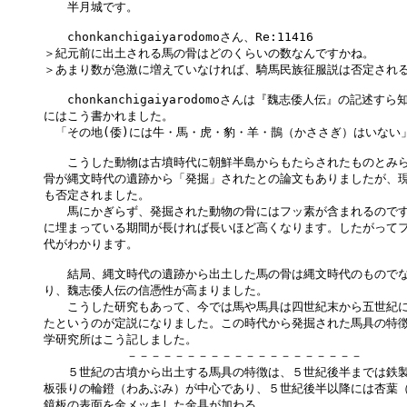
　　半月城です。

　　chonkanchigaiyarodomoさん、Re:11416

＞紀元前に出土される馬の骨はどのくらいの数なんですかね。

＞あまり数が急激に増えていなければ、騎馬民族征服説は否定される
　　chonkanchigaiyarodomoさんは『魏志倭人伝』の記述す
にはこう書かれました。

　「その地(倭)には牛・馬・虎・豹・羊・鵲（かささぎ）はいない」
　　こうした動物は古墳時代に朝鮮半島からもたらされたものとみら
骨が縄文時代の遺跡から「発掘」されたとの論文もありましたが、現
も否定されました。

　　馬にかぎらず、発掘された動物の骨にはフッ素が含まれるのです
に埋まっている期間が長ければ長いほど高くなります。したがってフ
代がわかります。

　　結局、縄文時代の遺跡から出土した馬の骨は縄文時代のものでな
り、魏志倭人伝の信憑性が高まりました。

　　こうした研究もあって、今では馬や馬具は四世紀末から五世紀に
たというのが定説になりました。この時代から発掘された馬具の特徴
学研究所はこう記しました。

　　　　　　　－－－－－－－－－－－－－－－－－－－－

　　５世紀の古墳から出土する馬具の特徴は、５世紀後半までは鉄製
板張りの輪鐙（わあぶみ）が中心であり、５世紀後半以降には杏葉（
鏡板の表面を金メッキした金具が加わる。
