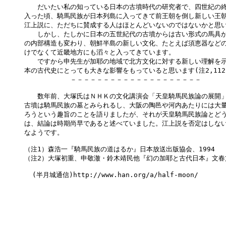
　　だいたい私の知っている日本の古墳時代の研究者で、四世紀の終
入った頃、騎馬民族が日本列島に入ってきて前王朝を倒し新しい王朝
江上説に、ただちに賛成する人はほとんどいないのではないかと思い
　　しかし、たしかに日本の五世紀代の古墳からは古い形式の馬具が
の内部構造も変わり、朝鮮半島の新しい文化、たとえば須恵器などの
けでなくて近畿地方にも滔々と入ってきています。

　　ですから申先生が加耶の地域で北方文化に対する新しい理解を示
本の古代史にとっても大きな影響をもっていると思います(注2,112)
　　　　　　　－－－－－－－－－－－－－－－－－－－－

　　数年前、大塚氏はＮＨＫの文化講演会「天皇騎馬民族論の展開」
古墳は騎馬民族の墓とみられるし、大阪の陶邑や河内あたりには大量
ろうという趣旨のことを語りましたが、それが天皇騎馬民族論とどう
は、結論は時期尚早であると述べていました。江上説を否定はしない
なようです。

（注1）森浩一『騎馬民族の道はるか』日本放送出版協会、1994

（注2）大塚初重、申敬澈・鈴木靖民他『幻の加耶と古代日本』文春文庫
  (半月城通信)http://www.han.org/a/half-moon/
