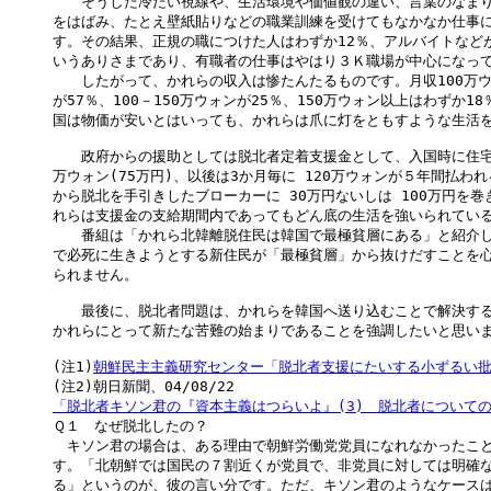
　　そうした冷たい視線や、生活環境や価値観の違い、言葉のなまり
をはばみ、たとえ壁紙貼りなどの職業訓練を受けてもなかなか仕事に
す。その結果、正規の職につけた人はわずか12％、アルバイトなどが1
いうありさまであり、有職者の仕事はやはり３Ｋ職場が中心になって
　　したがって、かれらの収入は惨たんたるものです。月収100万ウォ
が57％、100－150万ウォンが25％、150万ウォン以上はわずか1
国は物価が安いとはいっても、かれらは爪に灯をともすような生活を
　　政府からの援助としては脱北者定着支援金として、入国時に住宅賃
万ウォン(75万円)、以後は3か月毎に 120万ウォンが５年間払われ
から脱北を手引きしたブローカーに 30万円ないしは 100万円を巻
れらは支援金の支給期間内であってもどん底の生活を強いられている
　　番組は「かれら北韓離脱住民は韓国で最極貧層にある」と紹介し
で必死に生きようとする新住民が「最極貧層」から抜けだすことを心
られません。

　　最後に、脱北者問題は、かれらを韓国へ送り込むことで解決する
かれらにとって新たな苦難の始まりであることを強調したいと思いま
(注1)
朝鮮民主主義研究センター「脱北者支援にたいする小ずるい
「脱北者キソン君の『資本主義はつらいよ』(3)　脱北者についての

Ｑ１　なぜ脱北したの？

　キソン君の場合は、ある理由で朝鮮労働党党員になれなかったこと
す。「北朝鮮では国民の７割近くが党員で、非党員に対しては明確な
る」というのが、彼の言い分です。ただ、キソン君のようなケースは