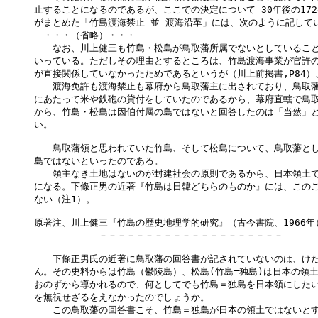
止することになるのであるが、ここでの決定について 30年後の172
がまとめた「竹島渡海禁止 並 渡海沿革」には、次のように記してい
　・・・（省略）・・・

　　なお、川上健三も竹島・松島が鳥取藩所属でないとしていること
いっている。ただしその理由とするところは、竹島渡海事業が官許の
が直接関係していなかったためであるというが（川上前掲書,P84）
　　渡海免許も渡海禁止も幕府から鳥取藩主に出されており、鳥取藩
にあたって米や鉄砲の貸付をしていたのであるから、幕府直轄で鳥取
から、竹島・松島は因伯付属の島ではないと回答したのは「当然」と
い。

　　鳥取藩領と思われていた竹島、そして松島について、鳥取藩とし
島ではないといったのである。

　　領主なき土地はないのが封建社会の原則であるから、日本領土で
になる。下條正男の近著『竹島は日韓どちらのものか』には、このこ
ない（注1）。

原著注、川上健三『竹島の歴史地理学的研究』（古今書院、1966年）
　　　　　　　－－－－－－－－－－－－－－－－－－－－

　　下條正男氏の近著に鳥取藩の回答書が記されていないのは、けだ
ん。その史料からは竹島（鬱陵島）、松島(竹島=独島)は日本の領土
おのずから導かれるので、何としてでも竹島＝独島を日本領にしたい
を無視せざるをえなかったのでしょうか。

　　この鳥取藩の回答書こそ、竹島＝独島が日本の領土ではないとす