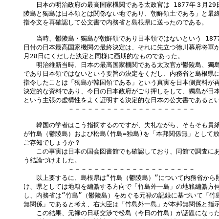
　　日本の明治政府の最高国家機関である太政官は 1877年３月29
陵島と獨島は日本領とは関係ない地であり、朝鮮領土である」と最終
指令文を再確認して公文書で内務省と島根県に送ったのである。

　　当時、鬱陵島・獨島が朝鮮領であり日本領ではないという 1877
日付の日本最高国家機関の最終決定は、それに先立つ徳川幕府将軍が1
月28日にくだした決定と同様に画期的なものであった。

　　明治維新当時、日本の最高国家機関である太政官が鬱陵島、獨島
であり日本領ではないという要旨の決定をくだし、内務省と島根県に
指令したことは「獨島が韓国領である」という真実を日本側資料が再
決定的な資料であり、今日の日本政府がごり押しをして、獨島が日本
という主張の虚構性をよく証明する決定的な日本の公文書であるとい
　　　　　　　－－－－－－－－－－－－－－－－－－－－

　　韓国の学者はこう指摘するのですが、失礼ながら、そもそも貴紙
が竹島（鬱陵島）および松島(竹島=独島)を「本邦関係無」として放棄
ご存知でしょうか？

　　この事実は日本の国会図書館でも確認しており、同館で調査にあ
う結論づけました。

　　　　　　　－－－－－－－－－－－－－－－－－－－－

　　以上要するに、島根県は“竹島（鬱陵島）”について内務省から照
け、県としては地籍を編纂する方向で「竹島外一島」の地籍編纂方伺
し、内務省は“竹島”（鬱陵島）をめぐる元禄の記録に基づいて「竹島
無関係」であると考え、右大臣は「竹島外一島」が本邦無関係と指示
　　この結果、元禄の日朝交渉で松島（今日の竹島）が話題になった