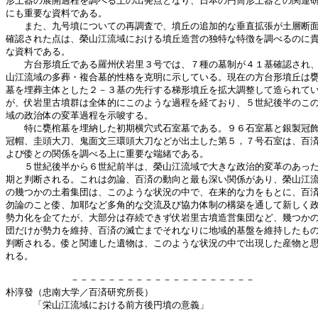
形土器の展開過程を調べる上の出発点となり、日本の円筒形土器との関連研
にも重要な資料である。

　　また、九号墳についての再調査で、墳丘の追加的な垂直拡張が土層断面
確認された点は、榮山江流域における墳丘造営の独特な特徴を調べるのに貴
な資料である。

　　方台形墳丘である羅州伏岩里３号では、７種の墓制が４１基確認され、
山江流域の多葬・複合墓的性格を克明に示している。現在の方台形墳丘は甕
墓を埋葬主体とした２－３基の先行する梯形墳丘を拡大調整して造られてい
が、伏岩里古墳群は全体的にこのような過程を経ており、５世紀後半のこの
域の政治体の変革過程を示唆する。

　　特に甕棺墓を埋納した初期横穴式石室墓である。９６石室墓と銀製冠飾
冠帽、圭頭大刀、鬼面文三環頭大刀などが出土した第５，７号石室は、百済
よび倭との関係を調べる上に重要な端緒である。

　　５世紀後半から６世紀前半は、榮山江流域で大きな政治的変革のあった
期と判断される。これは勿論、百済の動向と最も深い関係があり、榮山江流
の幾つかの土着集団は、このような状況の中で、在来的な力をもとに、百済
勿論のこと倭、加耶など多角的な交流及び協力体制の構築を通して新しく政
勢力化を企てたが、大部分は存続できず伏岩里古墳造営集団など、幾つかの
団だけが勢力を維持、百済の滅亡までそれなりに地域的基盤を維持したもの
判断される。倭と関連した遺物は、このような状況の中で出現した産物と思
れる。

　　　　　　　－－－－－－－－－－－－－－－－－－－－

朴淳發（忠南大学／百済研究所長）

　　　「栄山江流域における前方後円墳の意義」
