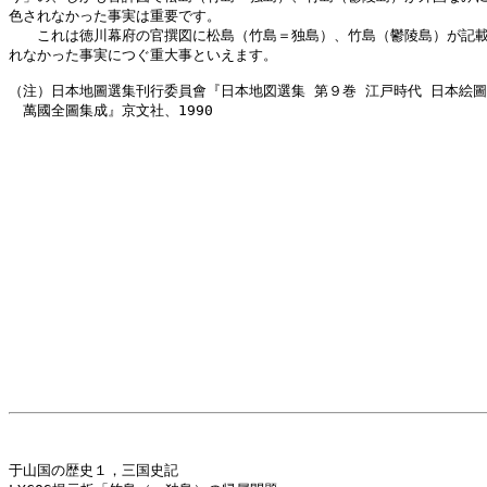
色されなかった事実は重要です。

　　これは徳川幕府の官撰図に松島（竹島＝独島）、竹島（鬱陵島）が記載
れなかった事実につぐ重大事といえます。

（注）日本地圖選集刊行委員會『日本地図選集 第９巻 江戸時代 日本絵圖
　萬國全圖集成』京文社、1990

于山国の歴史１，三国史記
