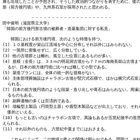
層も出現したことが予想され、そうした政治的つながりを表すために、倭の
形（前方後円墳）や、九州系石室が採用されたと思われる。

　　　　　　　－－－－－－－－－－－－－－－－－－－－

田中俊明（滋賀県立大学）

「韓国の前方後円形古墳の被葬者・造墓集団に対する私見」

　　韓国における前方後円墳、次のような特徴を持つ。

(1) １０基程度が栄山江流域を中心に分布しそれ以外にはみられない。

(2) 一箇所に密集せずに、広く分散している。

(3) 他の古墳群とは離れ、孤立した位置にあるものが多い。

(4) 規模（全長）は、３３ｍの明花洞古墳から７７ｍの海南長鼓山古墳まで
  るが、日本の前方後円墳に比べれば概して小型である。

(5) 築造プランには、全体の統一的な規格がない。

(6) 主体部埋葬施設はチャラボン古墳が竪穴式石槨で、ほかは横穴式石室と
  られる。

(7) 日本の前方後円墳のような段築・造り出しや葺石はみられない。周濠は
  るものもある。

(8) 副葬遺物の多くは百済的である。

(9) 埴輪型土製品（円筒型土器）や盾型木製品などが出土しており、それら
  倭的といえる。

(10) もっとも古いのはチャラボン古墳で、異論もあるが五世紀後半の造営
えられる。

(11) それ以外のものも、六世紀中葉までにはおさまる。

　　これらによって、この地域と倭との関係は明らかである。問題は、それ