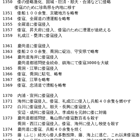
1350  倭の侵略激化、固城・巨済・順天・合浦などに侵略

　　　倭寇のために珍島県を内地に移す

1351  倭船１００余隻、京畿地方を略奪

1354  倭寇、全羅道の漕運船を略奪

1355  全羅道に倭寇侵入

1357  倭寇、昇天府に侵入、倭寇のために漕運が途絶える

1359  礼成江・甕津に倭寇侵入

1361  慶尚道に倭寇侵入

1363  倭船２００余隻、喬洞に碇泊、守安県で略奪

1364  慶尚道海岸に倭寇侵入

      慶尚道都巡問使金続命、鎮海にて倭寇3000を大破

1365  喬洞・江華に倭寇侵入

1366  倭寇、喬洞に駐屯、略奪

1367  倭寇、江華を略奪

1369  倭寇、忠清道で漕船を略奪

1370  内浦・宣州に倭寇侵入

1371  海州に倭寇侵入。倭寇、礼成江に侵入し兵船４０余隻を燃やす

1372  白川に倭寇侵入。順天・長興に倭寇侵入

      安辺・成州に倭寇侵入。李成桂を元帥に倭に対備

1373  慶尚道都巡問使、亀山県の倭寇数百名を殺す

      喬洞・西江に倭寇侵入。倭寇、海州に侵入し牧使を殺す

1374  慶尚道に倭寇、兵船４０余隻を焼く

1375  藤（ふじ）経光ら倭人多数投降。藤、海上に逃亡。これ以来倭寇激甚