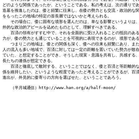
どのような関係であったか、ということである。私の考えは、次の通りであ
造墓を推進したのは、倭と頻繁に往来し、在倭の勢力とも交流・政治的な関
をもったこの地域の特定の首長層ではないかと考えられる。

　　その場合に、倭に固有な墳形を選んだのは、単なる影響というよりは、
外的な政治的アピールを込めたものとして、理解すべきである。

　　百済の領有がすすむ中で、それを全面的に受け入れることの抵抗のある
力が、倭の勢力とも通じていることを可視的に表現できるのが、墳形である
　　つまりこの地域は、倭との関係も深く、倭への往来も頻繁にあり、また
人の流入も多い地域で、百済に対しては一定の距離を置いていた勢力が散在
ていた、と想定することができ、そうした現実・意識を共有し、共感する、
長たちの連係が想定できる。

　　百済と徹底して敵対する、ということではなく、倭と百済と等距離的な
係を維持したい、というような程度であったと考えることができるが、百済
進出が、外見的に倭寄りの方向を選ばせた、ということであろう。

　　（半月城通信）http://www.han.org/a/half-moon/
