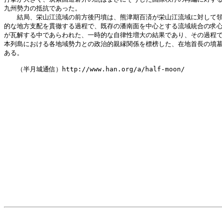
九州勢力の抵抗であった。

　　結局、栄山江流域の前方後円墳は、熊津期百済が栄山江流域に対して領
的な地方支配を貫徹する過程で、既存の潘南面を中心とする流域統合の求心
が瓦解する中であらわれた、一時的な自律性増大の結果であり、その過程で
本列島における各地域勢力との政治的親縁関係を標榜した、在地首長の墳墓
ある。

　　（半月城通信）http://www.han.org/a/half-moon/
