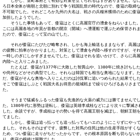
　　しかし、室町幕府とて有効な対策を立てられるはずがありません。なに
ろ日本全体が南朝と北朝に別れて争う戦国乱世の時代なので、倭寇の取締な
不可能でした。それどころか九州の大名は、戦さの兵糧米獲得のために倭寇
加担したようでした。

　　そうした事情もあって、倭寇はとくに高麗官庁の漕倉をねらいました。
こには高麗各地の年貢が首都の開京（開城）へ漕運船で運ぶため保管されま
たので、倭寇にとって宝の山でした。

　　それが倭寇にたびたび略奪され、しかも海上輸送もままならず、高麗は
の疲弊に拍車がかかりました。対策として漕倉を内陸へ移すのですが、それ
一時しのぎにしかすぎませんでした。倭寇はそれを追いかけて、さらに高麗
内陸へと入りこみました。

　　たとえば、倭寇が1377年に大敗した智異山や、1380年に焼き討ちした
や尚州などがその典型でした。それらは韓国でも相当な奥地になります。た
だ、倭寇がそんな奥地へ入りこんだのは討伐軍に追いつめられた結果でした
そこで倭寇はしぶとく戦国大名お得意の籠城戦まで繰りひろげるありさまで
た。

　　そうまで猛威をふるった倭寇も先進的な火薬の威力には勝てませんでし
た。1380年代に形勢は逆転し、倭寇は英雄李成桂などにより次々に撃滅され
した。余談ですが、李成桂はその勢いを得て高麗王朝を滅ぼし、朝鮮王朝を
てました。

　　しかし、倭寇は追っ払っても追っ払ってもハエのようにこりずにやって
ました。それもそのはずです。疲弊した対馬の住民は他の生産手段がすくな
ため、つい倭寇に走りがちだったからです。その根本原因を断ち切らないか
り、倭寇の根絶は困難でした。
