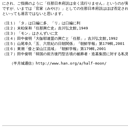
にされ、ご指摘のように「任那日本府説は全く流行りません」というのが実
ですが、いまでは「官家（みやけ）」としての任那日本府説はほぼ否定され
といっても過言ではないと思います。

（注１）「タ」は口編に多、「リ」は口編に利

（注２）末松保和『任那興亡史』吉川弘文館,1949

（注３）「モン」はさんずいに文

（注４）田中俊明『大伽耶連盟の興亡と「任那」』吉川弘文館,1992

（注５）山尾幸久「五、六世紀の日朝関係」『朝鮮学報』第179輯,2001

（注６）東潮「倭と栄山江流域」『朝鮮学報』第179輯,2001

（注７）田中俊明「韓国の前方後円型古墳の被葬者・造墓集団に対する私見」『
　　（半月城通信）http://www.han.org/a/half-moon/
