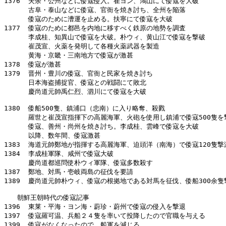
1376  夫余・公州などに倭寇侵入。崔ヨン、鴻山にて倭寇を大破

      古阜・泰山などに倭寇、官衙を焼き討ち、全州を陥落

      倭寇のために漕運を止める。扶寧にて倭寇を大破

1377  倭寇のために都邑を内地に移すべく鉄原の地勢を調査

      李成桂、知異山で倭寇を大破。朴ウィ、黄山江で倭寇を撃破

      崔茂宣、火薬を発明して各種火薬武器を製造

      黄海・京畿・三南地方で倭寇が激甚

1378  倭寇が激甚

1379  晋州・豊川の倭寇、官衙と民家を焼き討ち

      日本海盗捕捉官、倭寇との戦闘にて敗北

      慶尚道元帥禹仁烈、泗川にて倭寇を大破

1380  倭船500隻、鎮浦口（忠南）に入り略奪、殺戮

      羅世と崔茂宣指揮下の高麗海軍、火砲を使用し鎮浦で倭寇500隻を撃
      倭寇、善州・尚州を焼き討ち。李成桂、雲峰で倭寇を大破

      以降、数年間、倭寇激甚

1383  海道元帥鄭地が指揮する高麗海軍、迫頭洋（南海）で倭寇120隻撃滅
1384  李成桂軍隊、咸州で倭寇大破

      慶尚道都巡問使朴ウィ軍隊、倭寇多数殺す

1387  鄭地、対馬・壱岐両島の征伐を要請

1389  慶尚道元帥朴ウィ、倭寇の根拠地である対馬を征伐、倭船300余隻撃
　　朝鮮王朝時代の倭寇記事

1396  東莱・平海・ヨン海・蔚珍・蔚州で倭寇の侵入を撃退

1397  倭寇羅可温、兵船２４隻を率いて投降したので官職を与える

1399  倭寇がなくなったので、船軍を減じる
