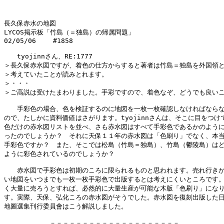
長久保赤水の地図

LYCOS掲示板「竹島（＝独島）の帰属問題」

02/05/06 　　#1858

　　tyojinnさん、RE:1777

＞長久保赤水図ですが、着色の仕方からすると著者は竹島＝独島を外国領と
＞考えていたことが読みとれます。

＞・・・

＞ご高説は受けたまわりました。手彩ですので、着色なぞ、どうでも良いこ
　　手彩色の場合、色を検証するのに地図を一枚一枚確認しなければならな
ので、たしかに資料価値はさがります。tyojinnさんは、そこに目をつけて
色だけの赤水図リストを並べ、さも赤水図はすべて手彩色であるかのように
ったのでしょうか？　それに天保１１年の赤水図は「色刷り」でなく、本当
手彩色ですか？　また、そこでは松島（竹島＝独島）、竹島（鬱陵島）はど
ように彩色されているのでしょうか？

　　赤水図で手彩色は初期のころに限られるものと思われます。売れ行きが
い地図をいつまでも一枚一枚手彩色で出版するとは考えにくいところです。
く大量に売ろうとすれば、必然的に大量生産が可能な木版「色刷り」になり
す。実際、天保、弘化ころの赤水図がそうでした。赤水図を復刻出版した日
地圖選集刊行委員會はこう解説しました。

　　　　　　　－－－－－－－－－－－－－－－－－－－－
