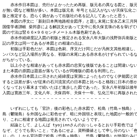
　　赤水作日本図は、売行がよかったため再版、版元名の異なる図と、版元
が無い図など種類が多い。本図は版元名 年号とも記入がないが天保弘化ごろ
版と推定する。恐らく袋があって出版社の名を記入してあったと思う。

　　本図の序文に「新刻日本輿地路程全図序」と題し末尾に安永乙末三月阿
国儒学者讃岐 柴邦彦による解説文があって文中に長久保玄珠の名を挙げてい
図の寸法は竪６６×９６センチメートル木版色刷である。

　　赤水作経緯度記入図の初版と推定される安永八年大阪の浅野弥兵衛版と
記の序文は同一であるが本図との相違の点は、

　　初版は手彩色だが、本図は色刷、序文だけ同じだが凡例文其他相違し、
ンパスなど記入場所が異なる、初版の末尾にある赤水名がけずられているな
がちがっている。

　　以上小さな相違があっても赤水図の忠実な後版であることは間違いない
また本図の原図は題簽が落ちているが同種版の図名を利用した。

　　赤水作日本図上に示された経緯度は実測によったものでなく伊能図と比
すると誤差が多いが従来の石川流宣式の日本図と比べると格段に日本の形が
くなっており幕末まで続いたほど進歩した図であった。安永八年初版以後年
入図は寛政三年、文化八年、天保四年、天保十一年、弘化三年に再版された
　　　　　　　－－－－－－－－－－－－－－－－－－－－

　　いずれにしても「官許」後の彩色した赤水図で、松島（竹島＝独島）、
島（鬱陵島）を外国なみに彩色せず、暗に外国領と表現した地図が一般的で
り、これに相違する地図は発見されていないようです。

　　結論として、よしんば tyojinnさんのおっしゃるとおり手彩色では「
なぞ、どうでも良いこと」であるにせよ、資料価値として申し分のない「色
り」の、しかも官許図で松島（竹島＝独島）、竹島（鬱陵島）が外国なみに