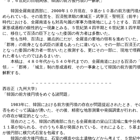
「５，６世紀の日朝関係、韓国の前方後円墳の一解釈」

　　韓国全羅南道西部に、2000年１０月現在、９基か１０基の前方後円墳が
められている。その造営を、百済熊津期の東城王・武寧王・聖明王（前半）
時代における、全羅南道をも対高句麗の軍事力徴発地にしようとする、百済
家形成過程の個性的な一現象とみる。５世紀第４四半期と６世紀第１四半期
に、移住して百済の臣下となった倭国の有力者は多数いた。

　　恰も当時、百済は、拠点的にだが、全羅道の要地の領有を進めていた。
「郡将」の前身となる武臣の派遣もあったに違いない。その一部に百済王の
となった倭国の有力者一世がいたと推測する。更にその一部に、現地で埋葬
れた者もいたのではあるまいか。

　　本稿は、４８０年代から５４０年代までの、全羅南道における百済の「
領」－「郡将」「城主」制の形成過程、その一事象として韓国の前方後円墳
解釈する。

　　　　　　　－－－－－－－－－－－－－－－－－－－－

西谷正（九州大学）

「韓国の前方後円墳をめぐる諸問題」

　　1983年に、韓国における前方後円墳の存在が問題提起されたとき、その
否をめぐって議論が湧いた。その後、精密な地形測量や発掘調査が行われ、
の存在が確定的となった。

　　現在のところ、韓国の西南部に当たる全羅南道の栄山江流域に集中分布
１１基が知られる。そのうち６基が発掘されている。それによると、５基ま
が後円部に横穴式石室を包蔵する。

　　韓国の前方後円墳は、石室の構造や出土遺物などから考えて、５世紀中