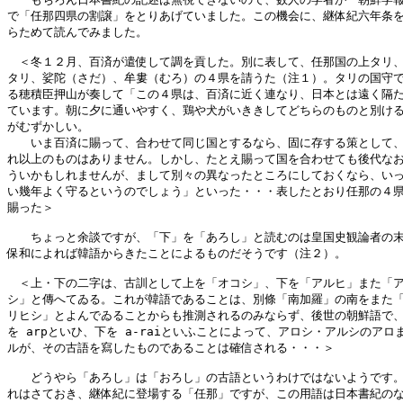
で「任那四県の割譲」をとりあげていました。この機会に、継体紀六年条を
らためて読んでみました。

　＜冬１２月、百済が遣使して調を貢した。別に表して、任那国の上タリ、
タリ、娑陀（さだ）、牟婁（むろ）の４県を請うた（注１）。タリの国守で
る穂積臣押山が奏して「この４県は、百済に近く連なり、日本とは遠く隔た
ています。朝に夕に通いやすく、鶏や犬がいききしてどちらのものと別ける
がむずかしい。

　　いま百済に賜って、合わせて同じ国とするなら、固に存する策として、
れ以上のものはありません。しかし、たとえ賜って国を合わせても後代なお
ういかもしれませんが、まして別々の異なったところにしておくなら、いっ
い幾年よく守るというのでしょう」といった・・・表したとおり任那の４県
賜った＞

　　ちょっと余談ですが、「下」を「あろし」と読むのは皇国史観論者の末
保和によれば韓語からきたことによるものだそうです（注２）。

　＜上・下の二字は、古訓として上を「オコシ」、下を「アルヒ」また「ア
シ」と傳へてゐる。これが韓語であることは、別條「南加羅」の南をまた「
リヒシ」とよんでゐることからも推測されるのみならず、後世の朝鮮語で、
を arpといひ、下を a-raiといふことによって、アロシ・アルシのアロま
ルが、その古語を寫したものであることは確信される・・・＞

　　どうやら「あろし」は「おろし」の古語というわけではないようです。
れはさておき、継体紀に登場する「任那」ですが、この用語は日本書紀のな