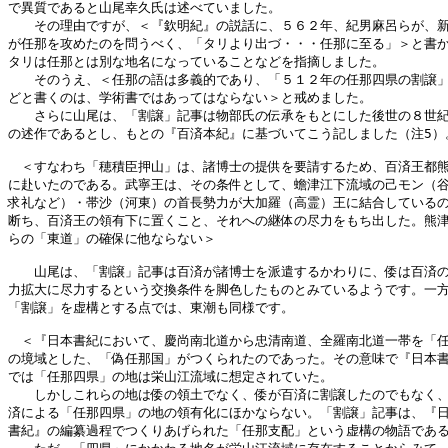
で異質であると山尾幸久氏は述べていました。

　　その理由ですが、＜『欽明紀』の説話に、５６２年、紀男麻呂らが、新
が任那を攻めたのを問うべく、「タリより出づ・・・任那に至る」＞と書か
タリは任那とは別な地名になっていることなどを指摘しました。

　　そのうえ、＜任那の語は多義的であり、「５１２年の任那四県の割譲」
どと書くのは、学術書ではあってはならない＞と戒めました。

　　さらに山尾は、「割譲」記事は物部氏の伝承をもとにした後世の８世紀
の述作であるとし、もとの『百済本紀』に基づいてこう記しました（注5）。
　＜すなわち「穂積臣押山」は、諸博士の提供を要請するため、百済王都熊
に赴いたのである。武寧王は、その条件として、蟾津江下流域の己モン（谷
求礼など）・帯沙（河東）の首長勢力が大加羅（高霊）王に結合しているの
断ち、百済王の領有下に置くこと、それへの継体の尽力をもち出した。熊津
らの「東道」の確保に他ならない＞

　　山尾は、「割譲」記事は百済が諸博士を派遣するかわりに、倭は百済の
力拡大に尽力するという交換条件を脚色したものとみているようです。一方
「割譲」を虚構とする点では、東潮も同様です。

　＜『日本書紀において、慶尚南北道から忠清南道、全羅南北道一帯を「任
の境域とした、「偽任那国」がつくられたのであった。その意味で『日本書
では「任那四県」の地は栄山江流域に想定されていた。

　　しかしこれらの地は倭の領土でなく、倭が百済に割譲したのでもなく、
済による「任那四県」の地の領有化にほかならない。「割譲」記事は、『日
書紀』の編纂過程でつくりあげられた「任那支配」という虚構の物語である