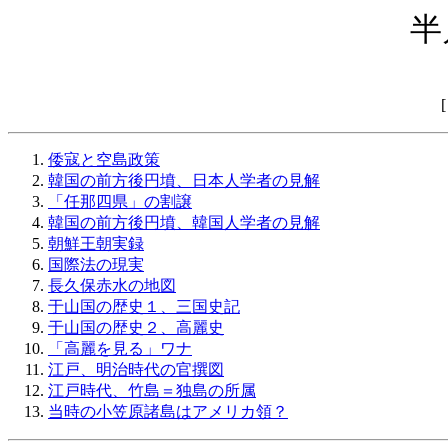
半
倭寇と空島政策
韓国の前方後円墳、日本人学者の見解
「任那四県」の割譲
韓国の前方後円墳、韓国人学者の見解
朝鮮王朝実録
国際法の現実
長久保赤水の地図
于山国の歴史１、三国史記
于山国の歴史２、高麗史
「高麗を見る」ワナ
江戸、明治時代の官撰図
江戸時代、竹島＝独島の所属
当時の小笠原諸島はアメリカ領？