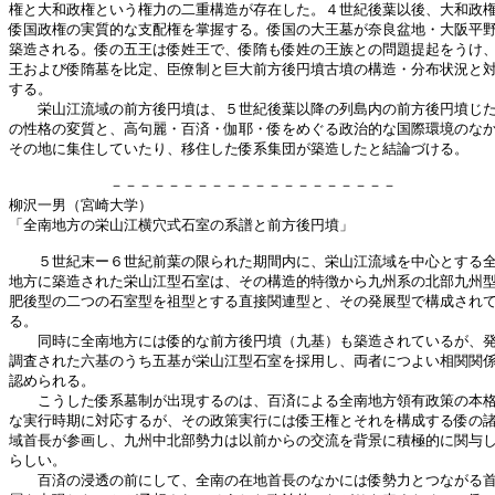
権と大和政権という権力の二重構造が存在した。４世紀後葉以後、大和政権
倭国政権の実質的な支配権を掌握する。倭国の大王墓が奈良盆地・大阪平野
築造される。倭の五王は倭姓王で、倭隋も倭姓の王族との問題提起をうけ、
王および倭隋墓を比定、臣僚制と巨大前方後円墳古墳の構造・分布状況と対
する。

　　栄山江流域の前方後円墳は、５世紀後葉以降の列島内の前方後円墳じた
の性格の変質と、高句麗・百済・伽耶・倭をめぐる政治的な国際環境のなか
その地に集住していたり、移住した倭系集団が築造したと結論づける。

　　　　　　　－－－－－－－－－－－－－－－－－－－－

柳沢一男（宮崎大学）

「全南地方の栄山江横穴式石室の系譜と前方後円墳」

　　５世紀末ー６世紀前葉の限られた期間内に、栄山江流域を中心とする全
地方に築造された栄山江型石室は、その構造的特徴から九州系の北部九州型
肥後型の二つの石室型を祖型とする直接関連型と、その発展型で構成されて
る。

　　同時に全南地方には倭的な前方後円墳（九基）も築造されているが、発
調査された六基のうち五基が栄山江型石室を採用し、両者につよい相関関係
認められる。

　　こうした倭系墓制が出現するのは、百済による全南地方領有政策の本格
な実行時期に対応するが、その政策実行には倭王権とそれを構成する倭の諸
域首長が参画し、九州中北部勢力は以前からの交流を背景に積極的に関与し
らしい。

　　百済の浸透の前にして、全南の在地首長のなかには倭勢力とつながる首