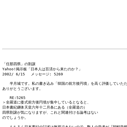
「任那四県」の割譲

Yahoo!掲示板「日本人は百済から来たのか？」

2002/ 6/15 　メッセージ: 5269

　　半月城です。私の書き込み「韓国の前方後円墳」を高く評価していただ
ありがとうございます。

　　RE:5265

＞全羅道に倭式前方後円墳が集中しているとなると、

日本書紀継体天皇六年十二月条にある（全羅道の）

四県割譲が気になりますが、これと関連付ける論考はない

のでしょうか。

　　もちろん日本書紀の記述は無視できないので、数人の学者が『朝鮮学報