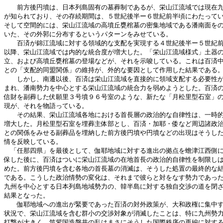
　　前方後円墳は、日本列島固有の墓葬制であるが、栄山江流域では現在九
が知られており、その存続期間は、５世紀後半ー６世紀前半頃にわたってい
そして空間的には、栄山江流域の高墳丘甕棺墓の密集地域である潘南面をの
いた、その外郭に分布するというパターンをみせている。

　　百済が錦江流域に対する領域的な支配を実現する４世紀後半ー５世紀前
以降、栄山江流域では内的な統合度が増大した。「栄山江流域様式」土器の
立、および高墳丘甕棺墓の登場などが、それを示唆している。これは百済中
との「支配的同盟関係」の維持が、外的な要因として作用した結果である。
　　しかし、南遷以後、百済は栄山江流域を直接的に領域支配する必要性が
まれ、潘南勢力を中心とする栄山江流域の統合力を弱めようとした。百済の
信財を副葬した伏願里３号墳９６号室のような、新たな「月松里型石室」の
現が、それを物語っている。

　　その結果、栄山江流域各地における首長層の政治的な自律性は、一時的
増大した。月松里型石室を埋葬主体部とし、百済・加耶・倭など周辺諸政治
との関係をみせる副葬品を埋納した前方後円墳や円墳などの出現はそうした
情を反映している。

　「任那四県」を最後として、伽耶地域に対する進出の拠点を蟾津江西側に
保した後に、百済はついに栄山江流域の在地首長の政治的自律性を制限しは
めた。前方後円墳を含む各地の首長墓の消滅は、そうした処置の最終的な結
である。こうした政治情勢の変化は、それまで彼らと対をなす勢力であった
九州を中心とする日本列島地域勢力の、韓半島に対する独自交渉の道を閉ざ
結果となった。

　　伽耶地域への進出が緊要であった百済の対外政策が、大和政権に集中す
状況で、栄山江流域を含む群小の交渉対象が消滅したことは、特に九州勢力
打撃が大きく、筑紫国造磐井の乱はまさにそうした国際秩序の再編に対する