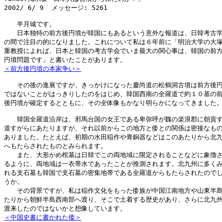
2002/ 6/ 9  メッセージ: 5261 

　　半月城です。

　　日本独特の前方後円墳が韓国にもあるという意外な報道は、日韓考古学
の間で注目の的になりました。これについて私は６年前に「明治大学の大塚
重教授によれば、日本と韓国の考古学会でいま最大の関心事は、韓国の前方
＜前方後円墳の本家争い＞
　　その後の進展ですが、きっかけになった慶尚道の松鶴洞古墳は前方後円
ではないことがはっきりしたのをはじめ、韓国西南の全羅道で約１０基の前
後円墳が確定するとともに、その全体像もかなり明らかになってきました。
　　韓国全羅道沿岸は、邪馬台国の女王である卑弥呼が魏の楽浪郡に朝貢す
道すがらにあたりますが、それ以前からこの地方と倭との関係は密接なもの
ありました。たとえば、初期の水田稲作や青銅器などはこのあたりから北九
へもたらされたものとみられます。

　　また、大形かめ棺墓は日韓でこの両地域に限定されることなどに象徴さ
るように、両地域は一衣帯水であったことが推測されます。北九州に多くみ
れる支石墓も韓国で支石墓の密集地帯である全羅道からもたらされたのでし
うか。

　　その背景ですが、私は稲作文化をもった倭族が中国江南地方や山東半島
たりから朝鮮半島西南部へ渡り、そこで土着する歴史があり、さらに北九州
＜中国史書に書かれた倭＞