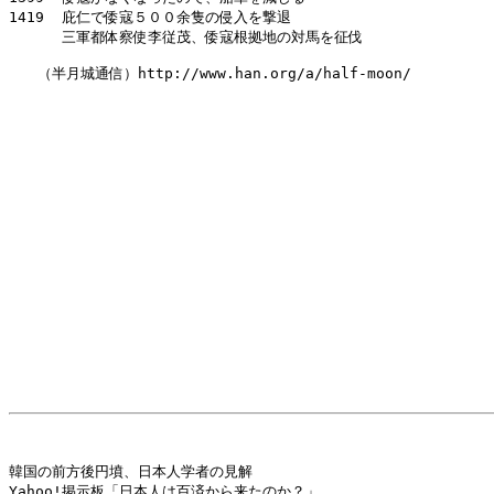
1419  庇仁で倭寇５００余隻の侵入を撃退

      三軍都体察使李従茂、倭寇根拠地の対馬を征伐

　　（半月城通信）http://www.han.org/a/half-moon/

韓国の前方後円墳、日本人学者の見解

Yahoo!掲示板「日本人は百済から来たのか？」
