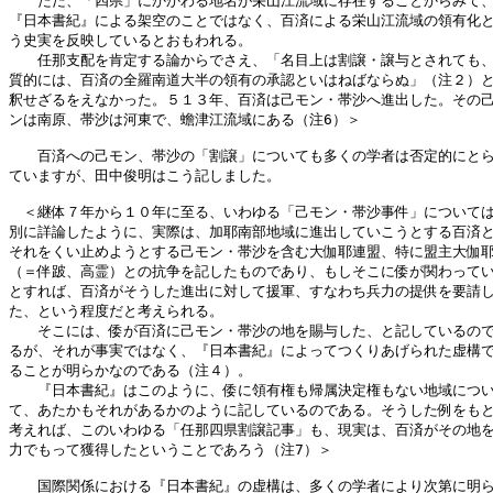
　　ただ、「四県」にかかわる地名が栄山江流域に存在することからみて、
『日本書紀』による架空のことではなく、百済による栄山江流域の領有化と
う史実を反映しているとおもわれる。

　　任那支配を肯定する論からでさえ、「名目上は割譲・譲与とされても、
質的には、百済の全羅南道大半の領有の承認といはねばならぬ」（注２）と
釈せざるをえなかった。５１３年、百済は己モン・帯沙へ進出した。その己
ンは南原、帯沙は河東で、蟾津江流域にある（注6）＞

　　百済への己モン、帯沙の「割譲」についても多くの学者は否定的にとら
ていますが、田中俊明はこう記しました。

　＜継体７年から１０年に至る、いわゆる「己モン・帯沙事件」については
別に詳論したように、実際は、加耶南部地域に進出していこうとする百済と
それをくい止めようとする己モン・帯沙を含む大伽耶連盟、特に盟主大伽耶
（＝伴跛、高霊）との抗争を記したものであり、もしそこに倭が関わってい
とすれば、百済がそうした進出に対して援軍、すなわち兵力の提供を要請し
た、という程度だと考えられる。

　　そこには、倭が百済に己モン・帯沙の地を賜与した、と記しているので
るが、それが事実ではなく、『日本書紀』によってつくりあげられた虚構で
ることが明らかなのである（注４）。

　　『日本書紀』はこのように、倭に領有権も帰属決定権もない地域につい
て、あたかもそれがあるかのように記しているのである。そうした例をもと
考えれば、このいわゆる「任那四県割譲記事」も、現実は、百済がその地を
力でもって獲得したということであろう（注7）＞

　　国際関係における『日本書紀』の虚構は、多くの学者により次第に明ら