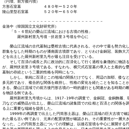
（円墳、前方後円墳）

方形石室墓　　　　　　４８０年ー５２０年

陵山里型石室墓　　　　５２０年ー６５０年

　　　　　　　－－－－－－－－－－－－－－－－－－－－

金洛中（韓国国立文化財研究所）

　　「５－６世紀の榮山江流域における古墳の性格」

　　　　羅州新村里九号墳・伏岩里３号墳を中心に

　　榮山江流域の古代墓制は甕棺古墳に代表される。その中で最も勢力化し
群集をなした時期のものが潘南面古墳群であり、とりわけ金銅冠、装飾大刀
どを出土した羅州新村里九号が最も注目を受けている。

　　そして百済の成長と共に政治的に百済化して行く過程を象徴的に物語る
が、羅州伏岩里３号墳である。すなわち、横穴式石室墓の導入と土着的な甕
墓制の存続という二重的性格を同時にもつ。

　　しかし、単純に百済とこの地域の関係だけでなく、周辺の加耶、倭など
多元的であり、複合的な関係を維持し、性格の変化を経たことを知ることが
きる。榮山江流域での前方後円形古墳の一時的盛行とも関連がある時期の断
を物語る例である。

　　羅州新村里九号墳からは、1917-19年の調査で、金銅冠、金銅飾履、環
刀などの威勢品が出土し、榮山江流域の諸集団での位相と百済との関係を調
る上に重要な端緒を提供した。

　　1999年の再調査で出土した円筒形土器は、榮山江流域の巨大古墳で確認
れた最も古い例であり、元来の配置状態が確認され、その重要性が一層大き
なった。この円筒形土器についての理解は、以後石室墳を中心に展開する円