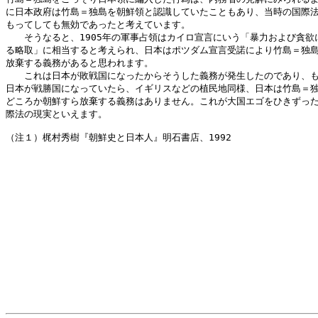
に日本政府は竹島＝独島を朝鮮領と認識していたこともあり、当時の国際法
もってしても無効であったと考えています。

　　そうなると、1905年の軍事占領はカイロ宣言にいう「暴力および貪欲に
る略取」に相当すると考えられ、日本はポツダム宣言受諾により竹島＝独島
放棄する義務があると思われます。

　　これは日本が敗戦国になったからそうした義務が発生したのであり、も
日本が戦勝国になっていたら、イギリスなどの植民地同様、日本は竹島＝独
どころか朝鮮すら放棄する義務はありません。これが大国エゴをひきずった
際法の現実といえます。

（注１）梶村秀樹『朝鮮史と日本人』明石書店、1992
