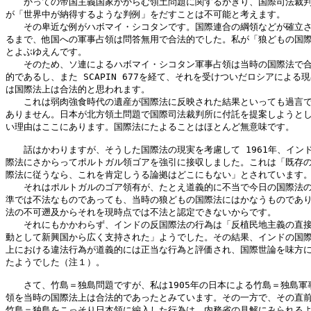
　　かっての帝国主義国家がからむ領土問題に関するかぎり、国際司法裁判
が「世界中が納得するような判例」をだすことは不可能と考えます。

　　その卑近な例がハボマイ・シコタンです。国際連合の綱領などが確立さ
るまで、他国への軍事占領は問答無用で合法的でした。私が「狼どもの国際
とよぶゆえんです。

　　そのため、ソ連によるハボマイ・シコタン軍事占領は当時の国際法で合
的であるし、また SCAPIN 677を経て、それを受けついだロシアによる現
は国際法上は合法的と思われます。

　　これは弱肉強食時代の遺産が国際法に反映された結果といっても過言で
ありません。日本が北方領土問題で国際司法裁判所に付託を提案しようとし
い理由はここにあります。国際法にたよることはほとんど無意味です。

　　話はかわりますが、そうした国際法の現実を考慮して 1961年、インド
際法にさからってポルトガル領ゴアを強引に接収しました。これは「既存の
際法に従うなら、これを肯定しうる論拠はどこにもない」とされています。
　　それはポルトガルのゴア領有が、たとえ道義的に不当で今日の国際法の
準では不法なものであっても、当時の狼どもの国際法にはかなうものであり
法の不可遡及からそれを現時点では不法と認定できないからです。

　　それにもかかわらず、インドの反国際法の行為は「反植民地主義の直接
動として新興国から広く支持された」ようでした。その結果、インドの国際
上における違法行為が道義的には正当な行為と評価され、国際世論を味方に
たようでした（注１）。

　　さて、竹島＝独島問題ですが、私は1905年の日本による竹島＝独島軍事
領を当時の国際法上は合法的であったとみています。その一方で、その直前
竹島＝独島をこっそり日本領に編入した行為は、内務省の見解にみられるよ