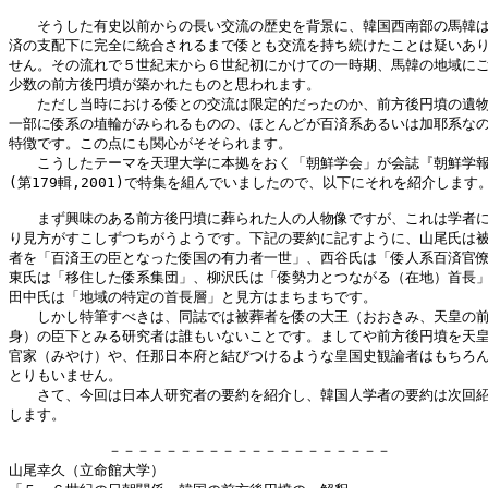
　　そうした有史以前からの長い交流の歴史を背景に、韓国西南部の馬韓は
済の支配下に完全に統合されるまで倭とも交流を持ち続けたことは疑いあり
せん。その流れで５世紀末から６世紀初にかけての一時期、馬韓の地域にご
少数の前方後円墳が築かれたものと思われます。

　　ただし当時における倭との交流は限定的だったのか、前方後円墳の遺物
一部に倭系の埴輪がみられるものの、ほとんどが百済系あるいは加耶系なの
特徴です。この点にも関心がそそられます。

　　こうしたテーマを天理大学に本拠をおく「朝鮮学会」が会誌『朝鮮学報
(第179輯,2001)で特集を組んでいましたので、以下にそれを紹介します。
　　まず興味のある前方後円墳に葬られた人の人物像ですが、これは学者に
り見方がすこしずつちがうようです。下記の要約に記すように、山尾氏は被
者を「百済王の臣となった倭国の有力者一世」、西谷氏は「倭人系百済官僚
東氏は「移住した倭系集団」、柳沢氏は「倭勢力とつながる（在地）首長」
田中氏は「地域の特定の首長層」と見方はまちまちです。

　　しかし特筆すべきは、同誌では被葬者を倭の大王（おおきみ、天皇の前
身）の臣下とみる研究者は誰もいないことです。ましてや前方後円墳を天皇
官家（みやけ）や、任那日本府と結びつけるような皇国史観論者はもちろん
とりもいません。

　　さて、今回は日本人研究者の要約を紹介し、韓国人学者の要約は次回紹
します。

　　　　　　　－－－－－－－－－－－－－－－－－－－－

山尾幸久（立命館大学）
