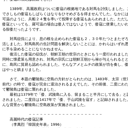
　　1389年、高麗政府はついに倭寇の根拠地である対馬を討伐しました。こ
でさしもの倭寇もしばらくはなりをひそめざるを得ませんでした。なかには
可温のように、兵船２４隻を率いて投降する倭寇もあらわれました。ただし
倭寇といっても、羅可温の場合は倭人ではないようで、倭寇に便乗したいわ
る假倭だったようです。

　　対馬征伐により、息の根を止められた倭寇も２，３０年たつとまたぞろ
活しました。対馬島民の生計問題を解決しないことには、かれらはいずれ悪
に手を染めることになりかねません。

　　復活した倭寇の征伐が、朝鮮王朝の世宗のときにもう一度行われました
同時に懐柔策も用意され、対馬の宗氏には朝鮮王朝から禄が与えられるとと
に、島民に貿易も認められました。そんなアメとムチの政策が功を奏し、倭
はやっと鎮まりました。

　　さて、本題の鬱陵島に空島の方針がとられたのは、1403年、太宗（世宗
前代）の時で、倭寇が完全に退治されるまえでした。その前後、二度にわた
て鬱陵島は倭寇に襲われました。

　　最初は1379年で「倭、武陵島に入る、留まること半月にして去る」と記
されました。二度目は1417年で「倭、于山武陵を寇す」と記録されました。
んな背景から鬱陵島に空島政策が実施されました。

　　　　　　　－－－－－－－－－－－－－－－－－－－－

　　高麗時代の倭寇記事

　　（李萬烈『韓国史年表』1996）
