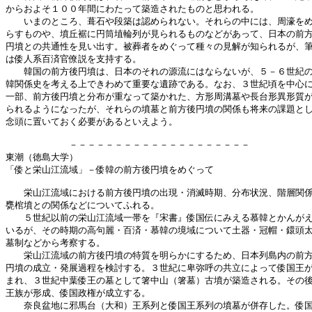
からおよそ１００年間にわたって築造されたものと思われる。

　　いまのところ、葺石や段築は認められない。それらの中には、周濠をめ
らすものや、墳丘裾に円筒埴輪列が見られるものなどがあって、日本の前方
円墳との共通性を見い出す。被葬者をめぐって種々の見解が知られるが、筆
は倭人系百済官僚説を支持する。

　　韓国の前方後円墳は、日本のそれの源流にはならないが、５－６世紀の
韓関係史を考える上できわめて重要な遺跡である。なお、３世紀頃を中心に
一部、前方後円墳と分布が重なって築かれた、方形周溝墓や長台形異形質が
られるようになったが、それらの墳墓と前方後円墳の関係も将来の課題とし
念頭に置いておく必要があるといえよう。

　　　　　　　－－－－－－－－－－－－－－－－－－－－

東潮（徳島大学）

「倭と栄山江流域」－倭韓の前方後円墳をめぐって

　　栄山江流域における前方後円墳の出現・消滅時期、分布状況、階層関係
甕棺墳との関係などについてふれる。

　　５世紀以前の栄山江流域一帯を『宋書』倭国伝にみえる慕韓とかんがえ
いるが、その時期の高句麗・百済・慕韓の境域について土器・冠帽・鐶頭太
墓制などから考察する。

　　栄山江流域の前方後円墳の特質を明らかにするため、日本列島内の前方
円墳の成立・発展過程を検討する。３世紀に卑弥呼の共立によって倭国王が
まれ、３世紀中葉倭王の墓として箸中山（箸墓）古墳が築造される。その後
王族が形成、倭国政権が成立する。

　　奈良盆地に邪馬台（大和）王系列と倭国王系列の墳墓が併存した。倭国