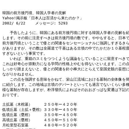
韓国の前方後円墳、韓国人学者の見解

Yahoo!掲示板「日本人は百済から来たのか？」

2002/ 6/22 　　メッセージ: 5293

　　予告したように、韓国にある前方後円墳に対する韓国人学者の見解を紹
します。その前に注意すべきは前方後円墳の数です。ややもすると、日本で
前方後円墳ということで倭との関連をセンセーショナルに強調しすぎるきら
がありますが、その数は全羅道で千基はある古墳の中でたかだか１０基程度
すぎないという事実です。

　　いわば、重箱のスミをつつくような議論をしていることに留意すべきで
これは好奇心が原動力になる学問の性格上やむを得ないといえます。この点
しっかり踏まえないと、倭との関連を針小棒大にとらえて皇国史観の妄想に
ながりかねません。

　　この点を強調する意味をかねて、栄山江流域における墓制の全体像を簡
に紹介します。この地域は古墳のデパートといっても過言でないくらい多種
様な墓制が存在しますが、朴淳發氏によればそのおおざっぱな変遷は下記の
おりです。

土拡墓（木棺墓）　　　２５０年ー４２０年

低墳丘墓（土拡＋甕棺）３３０年ー４５０年

低墳丘墓（甕棺）　　　３５０年ー４５０年

高墳丘墓（甕棺）　　　４５０年ー５１０年

月松里型石室墓　　　　４８０年ー５２０年
