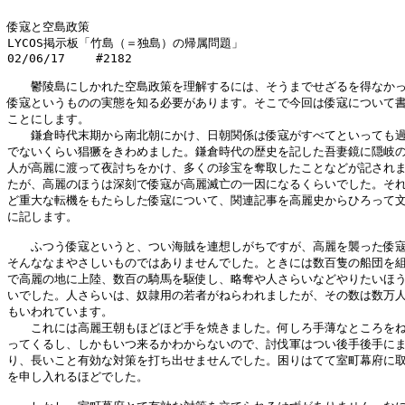
倭寇と空島政策

LYCOS掲示板「竹島（＝独島）の帰属問題」

02/06/17 　　#2182

　　鬱陵島にしかれた空島政策を理解するには、そうまでせざるを得なかっ
倭寇というものの実態を知る必要があります。そこで今回は倭寇について書
ことにします。

　　鎌倉時代末期から南北朝にかけ、日朝関係は倭寇がすべてといっても過
でないくらい猖獗をきわめました。鎌倉時代の歴史を記した吾妻鏡に隠岐の
人が高麗に渡って夜討ちをかけ、多くの珍宝を奪取したことなどが記されま
たが、高麗のほうは深刻で倭寇が高麗滅亡の一因になるくらいでした。それ
ど重大な転機をもたらした倭寇について、関連記事を高麗史からひろって文
に記します。

　　ふつう倭寇というと、つい海賊を連想しがちですが、高麗を襲った倭寇
そんななまやさしいものではありませんでした。ときには数百隻の船団を組
で高麗の地に上陸、数百の騎馬を駆使し、略奪や人さらいなどやりたいほう
いでした。人さらいは、奴隷用の若者がねらわれましたが、その数は数万人
もいわれています。

　　これには高麗王朝もほどほど手を焼きました。何しろ手薄なところをね
ってくるし、しかもいつ来るかわからないので、討伐軍はつい後手後手にま
り、長いこと有効な対策を打ち出せませんでした。困りはてて室町幕府に取
を申し入れるほどでした。
