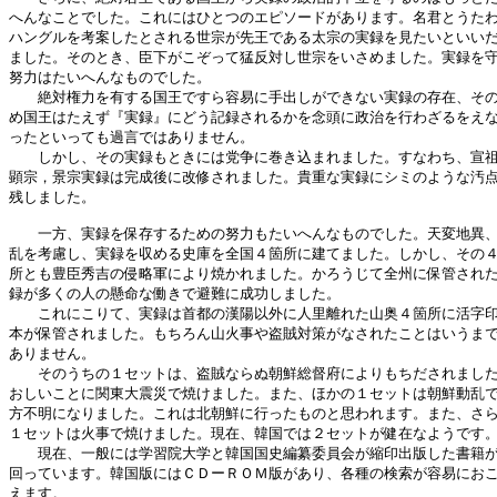
へんなことでした。これにはひとつのエピソードがあります。名君とうたわ
ハングルを考案したとされる世宗が先王である太宗の実録を見たいといいだ
ました。そのとき、臣下がこぞって猛反対し世宗をいさめました。実録を守
努力はたいへんなものでした。

　　絶対権力を有する国王ですら容易に手出しができない実録の存在、その
め国王はたえず『実録』にどう記録されるかを念頭に政治を行わざるをえな
ったといっても過言ではありません。

　　しかし、その実録もときには党争に巻き込まれました。すなわち、宣祖
顕宗，景宗実録は完成後に改修されました。貴重な実録にシミのような汚点
残しました。

　　一方、実録を保存するための努力もたいへんなものでした。天変地異、
乱を考慮し、実録を収める史庫を全国４箇所に建てました。しかし、その４
所とも豊臣秀吉の侵略軍により焼かれました。かろうじて全州に保管された
録が多くの人の懸命な働きで避難に成功しました。

　　これにこりて、実録は首都の漢陽以外に人里離れた山奥４箇所に活字印
本が保管されました。もちろん山火事や盗賊対策がなされたことはいうまで
ありません。

　　そのうちの１セットは、盗賊ならぬ朝鮮総督府によりもちだされました
おしいことに関東大震災で焼けました。また、ほかの１セットは朝鮮動乱で
方不明になりました。これは北朝鮮に行ったものと思われます。また、さら
１セットは火事で焼けました。現在、韓国では２セットが健在なようです。
　　現在、一般には学習院大学と韓国国史編纂委員会が縮印出版した書籍が
回っています。韓国版にはＣＤーＲＯＭ版があり、各種の検索が容易におこ
えます。
