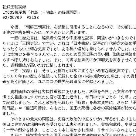
朝鮮王朝実録

LYCOS掲示板「竹島（＝独島）の帰属問題」

02/06/09  #2138

　　今後、『朝鮮王朝実録』を頻繁に引用することになるので、その前にこ
正史の性格を明らかにしておきたいと思います。

　　一般に歴史書は、編集者の偏見や不正確な記事、間違いがつきものです
たとえば『三国史記』ですが、これは『日本書紀』記事の年代確定の決め手
なったくらい正確な史書ですが、ある種の偏見は避けられませんでした。た
えば渤海史を書きませんでした。このため高麗以降の長い間、渤海は朝鮮史
らすっぽり抜けおちました。また、同書は意図的にか加耶史を書きませんで
た。資料価値が高いだけに惜しまれます。

　　一方『実録』は、そうした批判が非常にすくない希有な歴史書です。じ
に５００年もの歴史を連続して記録した全1076巻の膨大な史料は、その資料
値が高く評価され、ユネスコの世界記録遺産に登録されました。

　　資料価値の秘訣は客観性重視にありました。科挙を合格した文官の中で
潔で文書能力にすぐれた史官が国王に近侍し、毎日のできごとを「史草」と
て記録しました。これと政務を記録した『時政』を基本資料に、さらに『承
院日記』や『備辺司謄録』をもとに、国王の死後に各巻の実録編纂が始めら
ました。

　　そのときの最大の問題は、史官の政治的中立をいかに守るかにありまし
後日に史官が政治的報復を受けない工夫がされました。実録完成後、史草は
く一部の例外を除き、ことごとく水に溶かされ湮滅、リサイクルされました
　　さらに、絶対君主である国王から実録の政治的中立を守るのはもっとた