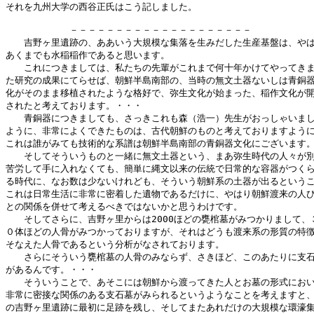
それを九州大学の西谷正氏はこう記しました。

　　　　　　　－－－－－－－－－－－－－－－－－－－－

　　吉野ヶ里遺跡の、ああいう大規模な集落を生みだした生産基盤は、やは
あくまでも水稲稲作であると思います。

　　これにつきましては、私たちの先輩がこれまで何十年かけてやってきま
た研究の成果にてらせば、朝鮮半島南部の、当時の無文土器ないしは青銅器
化がそのまま移植されたような格好で、弥生文化が始まった、稲作文化が開
されたと考えております。・・・

　　青銅器につきましても、さっきこれも森（浩一）先生がおっしゃいまし
ように、非常によくできたものは、古代朝鮮のものと考えておりますように
これは誰がみても技術的な系譜は朝鮮半島南部の青銅器文化にございます。
　　そしてそういうものと一緒に無文土器という、まあ弥生時代の人々が別
苦労して手に入れなくても、簡単に縄文以来の伝統で日常的な容器がつくら
る時代に、なお数は少ないけれども、そういう朝鮮系の土器が出るというこ
これは日常生活に非常に密着した遺物であるだけに、やはり朝鮮渡来の人び
との関係を併せて考えるべきではないかと思うわけです。

　　そしてさらに、吉野ヶ里からは2000ほどの甕棺墓がみつかりまして、３
０体ほどの人骨がみつかっておりますが、それはどうも渡来系の形質の特徴
そなえた人骨であるという分析がなされております。

　　さらにそういう甕棺墓の人骨のみならず、さきほど、このあたりに支石
があるんです。・・・

　　そういうことで、あそこには朝鮮から渡ってきた人とお墓の形式におい
非常に密接な関係のある支石墓がみられるというようなことを考えますと、
の吉野ヶ里遺跡に最初に足跡を残し、そしてまたあれだけの大規模な環濠集