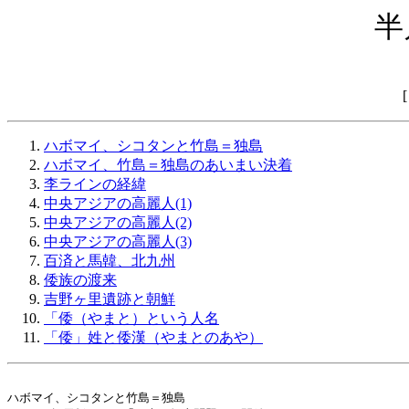
半
ハボマイ、シコタンと竹島＝独島
ハボマイ、竹島＝独島のあいまい決着
李ラインの経緯
中央アジアの高麗人(1)
中央アジアの高麗人(2)
中央アジアの高麗人(3)
百済と馬韓、北九州
倭族の渡来
吉野ヶ里遺跡と朝鮮
「倭（やまと）という人名
「倭」姓と倭漢（やまとのあや）
ハボマイ、シコタンと竹島＝独島
