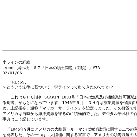
李ラインの経緯

Lycos 掲示板１６７「日本の領土問題（閉鎖）」#73

02/01/06

    RE:65,

＞どういう法律に基づいて、李ラインって出てきたのですか？ 

　　これはＧＨＱ指令 SCAPIN 1033号「日本の漁業及び捕鯨業許可区域に
る覚書」がもとになっています。1946年６月、ＧＨＱは漁業資源を保護する
め、上記指令、通称「マッカーサーライン」を設定しました。その背景です
アメリカは当時から海洋資源を守るのに積極的でした。デジタル平凡社の百
事典はこう記しています。

　「1945年9月にアメリカの大統領トルーマンは海洋政策に関する二つの宣
を発表した。その一つは，大陸棚に関する宣言で，アメリカの領海以遠の大