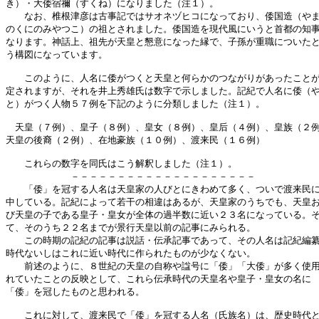
き）・大倭宿禰（すくね）になりました（注１）。

　　なお、椎根津彦は古事記ではサオネヅヒコになっており、倭国造（やま
のくにのみやつこ）の祖とされました。倭国造を現代風にいうと首都の知事
なります。神話上、祖先が天皇と懇意になった縁で、子孫が重職についたと
う構図になっています。

　　このように、人名に倭がつくと天皇と何らかのつながりがあったことが
定されますが、それを井上秀雄氏は数字で示しました。記紀で人名に倭（や
と）がつく人物５７例を下記のように分類しました（注１）。

　天皇（７例）、皇子（８例）、皇女（８例）、皇后（４例）、皇族（２例
天皇の後裔（２例）、在地豪族（１０例）、渡来民（１６例）

　　これらの数字を同氏はこう解釈しました（注１）。

　　　　　　　－－－－－－－－－－－－－－－－－－－－

　　「倭」を冠する人名は天皇家の人びとにきわめて多く、ついで渡来民に
中している。記紀によって若干の相違はあるが、天皇家のうちでも、天皇お
び天皇の子である皇子・皇女が全体の過半数に近い２３名になっている。そ
て、そのうち２２名までが景行天皇以前の記事にみられる。

　　この時期の記紀の記事は説話・伝承記事であって、その人名は記紀編纂
時代ないしはこれに近い時代に作られたものが少なくない。

　　前述のように、８世紀の天皇の自称や諡号に「倭」「大倭」が多く使用
れていたことの反映として、これら伝承時代の天皇名や皇子・皇女の名に

「倭」を冠したものと思われる。

　　これに対して、渡来民で「倭」を冠する人名（氏族名）は、歴史時代と