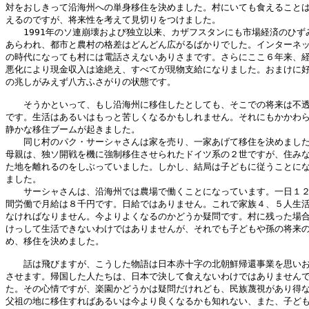
対をおしきって沿海州への単身移住を決めました。村にいても食えることは
えるのですが、将来性を考えて見切りをつけました。

　　1991年のソ連崩壊および独立以来、カザフスタンにも市場経済のひずみ
あらわれ、都市と農村の格差はどんどん広がるばかりでした。インターネッ
の時代になっても村には電話さえないありさまです。さらにここ６年来、経
悪化により現金収入は途絶え、すべてが現物支給になりました。おまけに好
の兆しがみえず八方ふさがりの状態です。

　　そうかといって、もし沿海州に移住したとしても、そこでの将来は不透
です。生活はあるいはもっと苦しくなるかもしれません。それにもかかわら
静かな移住ブームが起きました。

　　同じ村のパク・サーシャさんは家を売り、一家あげて移住を決めました
母親は、独ソ開戦を機に強制移住させられたドイツ系の２世ですが、住みな
た地を離れるのをしぶっていました。しかし、結局は子どもに従うことにな
ました。

　　サーシャさんは、沿海州では農場で働くことになっています。一日１２
間労働で月給は８千円です。日給ではありません。これで家族４、５人生活
なければなりません。今よりよくなるのかどうか疑問です。村に残った場合
けっして生活できないわけではありませんが、それでも子どもや孫の将来の
め、移住を決めました。

　　話は飛びますが、こうした物語は日本赤十字の北朝鮮帰還事業を思いお
させます。帰国した人たちは、日本で決して食えないわけではありませんで
た。その心情ですが、楽園かどうかは疑問だけれども、民族蔑視があり得な
父祖の地に移住すればあるいは今より良くなるかも知れない、また、子ども