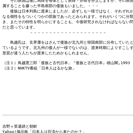
　　その辰国は後に馬韓を母体として辰韓・弁韓を分立しますが、その辰国
属することを嫌った半島南部の倭族もいました。・・・

　　倭族は日本列島に渡来しましたが、必ずしも一様ではなく、それぞれが
なる個性をもついくつかの部族であったとみられます。それがいくつに分類
き、またその特性を明らかにすることも、今後研究されなければならない問
だと思っています。

　　　　　　　－－－－－－－－－－－－－－－－－－－－

　　鳥越氏は、玄界灘をはさんで倭族が北九州と韓国南部に分布していたと
ているようです。北九州の倭人が一様でないのは、渡来時期によりすこしず
形質が違う人たちが渡来したためかもしれません。

（注１）鳥越憲三郎「倭族と古代日本」『倭族と古代日本』雄山閣,1993

（注２）NHKTV番組「日本人はるかな旅」

吉野ヶ里遺跡と朝鮮

Yahoo!掲示板「日本人は百済から来たのか？」
