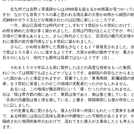
　　北九州では吉野ヶ里遺跡からは2000基を超えるかめ棺墓が見つかってい
すが、なかでも首長クラスの墓と思われる墳丘墓の大形かめ棺から細型の朝
式銅剣やガラス玉などが発掘されたのは記憶に新しいところです。

　　一方、栄山江流域では時代がすこしずれて３世紀から６世紀にかけて、
め棺を納めた古墳が多く築かれました。古墳は円墳がほとんどですが、中に
方墳や三角墳もありました。さらに時代がくだると、百済式の横穴式古墳や
れに倭系の前方後円墳なども６世紀に築かれました。

　　さらに、かめ棺を製作した窯跡も少なくとも１７基発見されました。全
で窯は１００基くらいに達するようです。大形かめ棺の製作ですが、重さが
百キロにもなり、現代でも製作は容易ではないようです（注）。

　　それを１５００年以上も前に製作したほどの高度な技術をもった集団、
れについては韓国でもほとんどナゾなようです。金銅冠の存在などからまと
った国があったと推定されますが、晋書でしたか「東夷馬韓、新彌諸国の使
者」を３世紀に派遣したのがこの地域の支配者だったのかもしれません。

　　あるいは、この地域が魏志韓伝にいう「倭」だったのかもしれません。
伝は「韓は帯方郡の南にあって、東西は海であり、南は倭と接している」と
「弁辰の涜廬国は倭と境を接している」と書き、韓国南部にも倭が存在した
うに記しました。

　　その史書を真に受けるなら、倭人が日本へ何派にもわたって渡来する過
で、ある時期には栄山江流域も渡来の中継地だった可能性がありますが、や
隔絶された地理的条件のおかげで、流れてきた倭人が土着化したとも考えら
ます。
