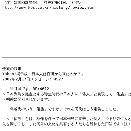
（注）韓国KBS局番組「歴史SPECIAL」ビデオ

http://www.kbs.co.kr/history/review.htm

倭族の渡来

Yahoo!掲示板「日本人は百済から来たのか？」

2002年2月17日メッセージ: 4527 

　　半月城です。RE:4612

＞日本列島を拠点とする弥生時代の日本人を「倭人」と表現して「倭族」と
＞明確に区別されています。

　　鳥越氏のいう「倭族」ですが、それを同氏はこう定義しました。

　＜「倭族」とは、稲作を伴って日本列島に渡来した倭人、つまり弥生人と
先を同じくし、また同系の文化を共有する人たちを総称した用語です（注１