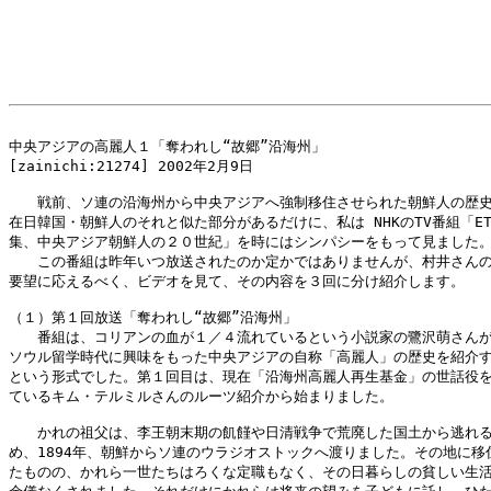
中央アジアの高麗人１「奪われし“故郷”沿海州」

[zainichi:21274] 2002年2月9日

　　戦前、ソ連の沿海州から中央アジアへ強制移住させられた朝鮮人の歴史
在日韓国・朝鮮人のそれと似た部分があるだけに、私は NHKのTV番組「ETV
集、中央アジア朝鮮人の２０世紀」を時にはシンパシーをもって見ました。
　　この番組は昨年いつ放送されたのか定かではありませんが、村井さんの
要望に応えるべく、ビデオを見て、その内容を３回に分け紹介します。

（１）第１回放送「奪われし“故郷”沿海州」

　　番組は、コリアンの血が１／４流れているという小説家の鷺沢萌さんが
ソウル留学時代に興味をもった中央アジアの自称「高麗人」の歴史を紹介す
という形式でした。第１回目は、現在「沿海州高麗人再生基金」の世話役を
ているキム・テルミルさんのルーツ紹介から始まりました。

　　かれの祖父は、李王朝末期の飢饉や日清戦争で荒廃した国土から逃れる
め、1894年、朝鮮からソ連のウラジオストックへ渡りました。その地に移住
たものの、かれら一世たちはろくな定職もなく、その日暮らしの貧しい生活