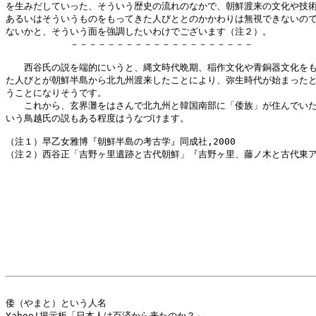
を生みだしていった、そういう歴史の流れのなかで、朝鮮渡来の文化や技術
あるいはそういうものをもってきた人びととのかかわりは無視できないので
ないかと、そういう面を強調したいわけでございます（注２）。

　　　　　　　－－－－－－－－－－－－－－－－－－－－

　　西谷氏の説を端的にいうと、縄文時代晩期、稲作文化や青銅器文化をも
た人びとが朝鮮半島から北九州渡来したことにより、弥生時代が始まったと
うことになりそうです。

　　これから、玄界灘をはさんで北九州と韓国南部に「倭族」が住んでいた
いう鳥越氏の説もある程度はうなづけます。

（注１）早乙女雅博『朝鮮半島の考古学』同成社,2000

（注２）西谷正「吉野ヶ里遺跡と古代朝鮮」『吉野ヶ里、藤ノ木と古代東アジア
倭（やまと）という人名

Yahoo!掲示板「日本人は百済から来たのか？」
