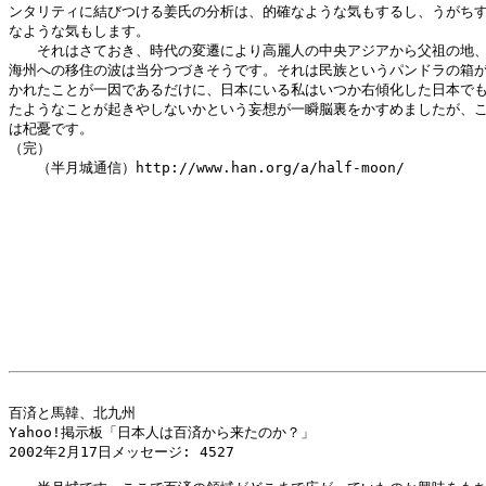
ンタリティに結びつける姜氏の分析は、的確なような気もするし、うがちす
なような気もします。

　　それはさておき、時代の変遷により高麗人の中央アジアから父祖の地、
海州への移住の波は当分つづきそうです。それは民族というパンドラの箱が
かれたことが一因であるだけに、日本にいる私はいつか右傾化した日本でも
たようなことが起きやしないかという妄想が一瞬脳裏をかすめましたが、こ
は杞憂です。

（完）

　　（半月城通信）http://www.han.org/a/half-moon/

百済と馬韓、北九州

Yahoo!掲示板「日本人は百済から来たのか？」

2002年2月17日メッセージ: 4527 
