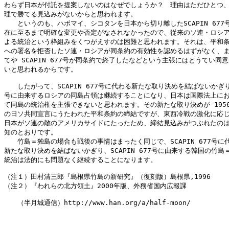
わらず日本が付託を提案しないのはなぜでしょうか？　理由はただひとつ、
理で勝てる見込みがないからと思われます。

　　というのも、ハボマイ、シコタンを日本から切り離したSCAPIN 677号
在に至るまで明確な変更や否定がなされなかったので、従来のソ連・ロシア
よる統治という枠組みをくつがえすのは困難と思われます。それは、平和条
への署名を拒否したソ連・ロシアが同条約の有効性を認めるはずがなく、ま
てや SCAPIN 677号が同条約で終了したなどという主張にはとうてい同意
いと思われるからです。

　　したがって、SCAPIN 677号に代わる新たな取り決めを結ばないかぎり
号に由来するロシアの同島占領は継続することになり、日本は国際法上にお
て同島の統治権を主張できないと思われます。その新たな取り決めが 1956
の日ソ共同宣言にうたわれた平和条約の締結ですが、東西冷戦の激化に応じ
日本がソ連の敵のアメリカサイドにたったため、締結見込みがつぶれたのは
知のとおりです。

　　竹島＝独島の場合も戦後の事情はまったく同じで、SCAPIN 677号に代
新たな取り決めを結ばないかぎり、SCAPIN 677号に由来する韓国の竹島＝
統治は法的にも問題なく継続することになります。

（注１）田村清三郎『島根県竹島の新研究』（復刻版）島根県,1996

（注２）『われらの北方領土』2000年版、外務省国内広報課

　　（半月城通信）http://www.han.org/a/half-moon/
