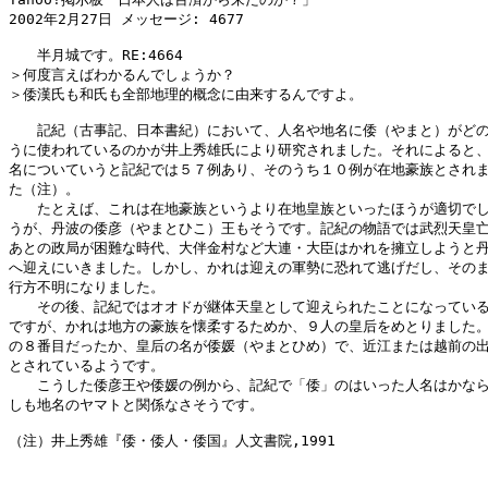
2002年2月27日 メッセージ: 4677 

　　半月城です。RE:4664

＞何度言えばわかるんでしょうか？

＞倭漢氏も和氏も全部地理的概念に由来するんですよ。

　　記紀（古事記、日本書紀）において、人名や地名に倭（やまと）がどの
うに使われているのかが井上秀雄氏により研究されました。それによると、
名についていうと記紀では５７例あり、そのうち１０例が在地豪族とされま
た（注）。

　　たとえば、これは在地豪族というより在地皇族といったほうが適切でし
うが、丹波の倭彦（やまとひこ）王もそうです。記紀の物語では武烈天皇亡
あとの政局が困難な時代、大伴金村など大連・大臣はかれを擁立しようと丹
へ迎えにいきました。しかし、かれは迎えの軍勢に恐れて逃げだし、そのま
行方不明になりました。

　　その後、記紀ではオオドが継体天皇として迎えられたことになっている
ですが、かれは地方の豪族を懐柔するためか、９人の皇后をめとりました。
の８番目だったか、皇后の名が倭媛（やまとひめ）で、近江または越前の出
とされているようです。

　　こうした倭彦王や倭媛の例から、記紀で「倭」のはいった人名はかなら
しも地名のヤマトと関係なさそうです。

（注）井上秀雄『倭・倭人・倭国』人文書院,1991
