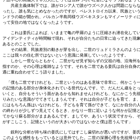
　　共産主義体制下では、誰がロシア人で誰がウズベク人かは問題にならな
ったし、誰も気にとめなかったのですが、ペレストロイカ以来、民族という
ンドラの箱が開かれ、バルカン半島同様ウズベキスタンもマイノーリティに
って安住の地ではなくなったようです。

　　これは姜氏によれば、いままで亀の甲羅のように圧縮され潜在化してい
アイデンティティが時間軸で現れ、それが自分たちの日常に迫ってきた現象
あるとのことでした。

　　その結果、民族差別の動きが芽を出し、二世のリュドミラさんのように
ここは我々の住む所ではないという意識に発展していったようです。

　　しかし一世ならともかく、二世がなぜ見ず知らずの父祖の地、沿海州を
指すのか、その心理は複雑なようです。それを二世である姜氏は自分自身の
遇に重ね合わせてこう語りました。

　「僕も二世ですけれども、二世というのはある意味で非常に、何かこう一
の記憶のある部分が身体化されている世代なんです。で、だんだん歳をとっ
いくと、自分もそういう面があるかも知れませんけれども、なにかこう先祖
りみたいな意識がでてきてしまうんです。それは自分が子どもを育て、ま、
にはもちろん孫はいなけれども、子どもを育て孫ができて、なにか自分の人
の終わりが少しずつ見えてくるとき、かなり一世に近いような何かが記憶と
てかなり蘇る部分がままあるんです。ましてや、あういう状況ですから、そ
がすこしこう、記憶というのが大きいのではないかと僕は思うんです」

　　鋭利な分析が持ち味の姜氏にしてはすこし歯切れが悪いのですが、姜氏
このような感性をもっているとは意外でした。二世の深層心理を先祖帰りの