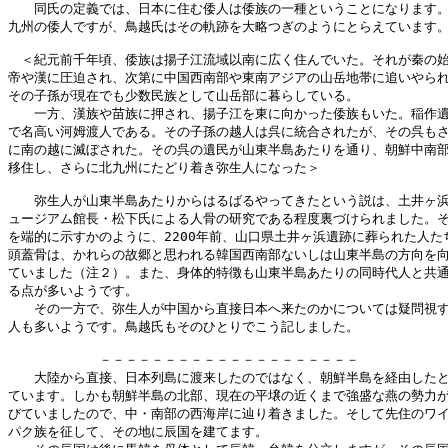
　　同氏の定義では、日本に住む倭人は倭族の一種ということになります。
九州の倭人ですが、鳥越氏はその軌跡を大略つぎのようにとらえています。
　＜紀元前千年頃、倭族は揚子江流域以南に広く住んでいた。それが秦の始
帝や漢に圧迫され、次第に中国西南部や東南アジアの山岳地帯に追いやられ
その子孫が現在でも少数民族として山岳部に暮らしている。

　　一方、漢族や苗族に押され、揚子江を東に向かった倭族もいた。稲作遺
で名高い河姆渡人である。その子孫の越人は呉に統合されたが、その呉もさ
に南の越に滅ぼされた。その呉の遺民が山東半島あたりを通り、朝鮮中南部
移住し、さらに北九州にたどり着き弥生人になった＞

　　弥生人が山東半島あたりからはるばるやってきたという説は、土井ヶ浜
ュージアム館長・松下氏による人骨の研究である程度裏づけられました。そ
を端的に示すかのように、2200年前、山口県土井ヶ浜遺跡に葬られた人たち
頭蓋骨は、かれらの故郷と思われる韓国西南部ないしは山東半島の方向を向
ていました（注２）。また、身体的特徴も山東半島あたりの同時代人と共通
る点が多いようです。

　　その一方で、弥生人が中国から直接日本へ来たのかについては疑問視す
人も多いようです。鳥越氏もそのひとりでこう記しました。

　　　　　　　－－－－－－－－－－－－－－－－－－－－

　　大陸から直接、日本列島に渡来したのではなく、朝鮮半島を経由したと
ています。しかも朝鮮半島の北部、現在の平壌の近くまで強盛な燕の勢力が
びていましたので、中・南部の西海岸に辿り着きました。そして先住のワイ
パク族を征して、その地に辰国を建てます。
