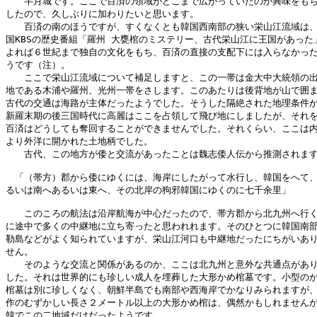
　　半月城です。ここで百済の領域がどこまで広がっていたのか興味をもち
したので、久しぶりに加わりたいと思います。

　　百済の南のほうですが、すくなくとも韓国西南部の狭い栄山江流域は、
国KBSの歴史番組「羅州 大甕棺のミステリー、古代栄山江に王国があった」
よれば６世紀まで独自の文化をもち、百済の直接の支配下には入らなかった
うです（注）。

　　ここで栄山江流域について補足しますと、この一帯は金大中大統領の出
地である木浦や羅州、光州一帯をさします。このあたりは後背地が山で囲ま
古代の交通は海路が主体だったようでした。そうした隔絶された地理条件か
新羅末期の後三国時代に高麗はここを占領して飛び地にしましたが、それを
百済はどうしても奪回することができませんでした。それくらい、ここは内
より外洋に開かれた土地柄でした。

　　古代、この地方が倭と交流があったことは魏志倭人伝から推測されます
　「（帯方）郡から倭にゆくには、海岸にしたがって水行し、韓国をへて、
るいは南へあるいは東へ、その北岸の狗邪韓国にゆくのに七千余里」

　　このころの航法は沿岸航海が中心だったので、帯方郡から北九州へ行く
に途中で多くの中継地に立ち寄ったと思われれます。そのひとつに韓国南部
勒島などがよく知られていますが、栄山江河口も中継地だったにちがいあり
せん。

　　そのような交流と関係があるのか、ここは北九州と意外な共通点があり
した。それは世界的にも珍しい成人を埋葬した大形かめ棺墓です。小型のか
棺墓は別に珍しくなく、朝鮮半島でも南部や西海岸でかなりみられますが、
作のむずかしい長さ２メートル以上の大形かめ棺は、偶然かもしれませんが
韓でこの二地域だけだったようです。
