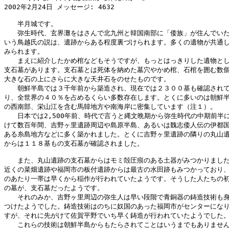
2002年2月24日 メッセージ: 4632 

　　半月城です。

　　弥生時代、玄界灘をはさんで北九州と韓国南部に「倭族」が住んでいた
いう鳥越氏の説は、遺跡からある程度裏づけられます。多くの遺物が共通し
みられます。

　　まえに紹介したかめ棺などもそうですが、もっとはっきりした遺物とし
支石墓があります。支石墓とは死体を納めた墓穴やかめ棺、石棺を囲む数個
大きな石の上にさらに大きな天井石をのせたものです。

　　朝鮮半島では３千年前から築造され、現在では２３００基も確認されて
り、全世界の４０％を占めるくらい多数存在します。とくに多いのは朝鮮半
の西南部、栄山江を含む馬韓地方や南海岸に密集しています（注１）。

　　日本では2,500年前、時代で言うと縄文晩期から弥生時代の中期前半に
けて数百年間、吉野ヶ里遺跡周辺や島原半島、あるいは魏志倭人伝の伊都国
ある糸島地方などに多く築かれました。とくに吉野ヶ里遺跡の隣りの丸山遺
からは１１８基もの支石墓が確認されました。

　　また、丸山遺跡の支石墓からはモミ殻圧痕のある土器がみつかりました
近くの菜畑遺跡や福岡市の板付遺跡からは最古の水田跡もみつかっており、
のあたり一帯は早くから稲作が行われていたようです。そうした人たちの初
の墓が、支石墓だったようです。

　　それのみか、吉野ヶ里周辺の弥生人は早い段階で青銅器の鋳造技術も身
つけたようでした。鋳造技術はのちに奴国のあった福岡市がセンターになり
すが、それに先がけて佐賀平野でいち早く鋳造が行われていたようでした。
　　これらの技術は朝鮮半島からもたらされてことはいうまでもありません