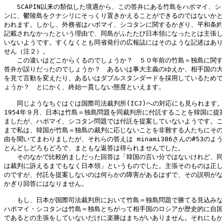
　　SCAPIN以来の類似した境遇から、この答弁にある竹島をハボマイ、シ
ンに、鬱陵島をクナシリにそっくり置きかえることができるのではないかと
われます。しかし、外務省はハボマイ、シコタンに関するかぎり、平和条約
記載されなかったという理由で、同島がふたたび日本領になったとは主張し
いないようです。すくなくとも同省発行の広報誌にはそのような記述はあり
せん（注２）。

　　この違いはどこからくるのでしょうか？　５０年前の竹島＝独島に関す
答弁が誤りだったのでしょうか？　あるいは事大主義のゆえか、相手国の大
を見て言動を変えたり、あるいはダブルスタンダードを採用しているためで
ょうか？　とにかく、終始一貫しない態度といえます。

　　同じようなちぐはぐは国際司法裁判所(ICJ)への対応にも見られます。
1954年９月、日本は竹島＝独島問題を同裁判所に付託することを韓国に提案
ましたが、ハボマイ、シコタン問題では付託を提案していないようです。こ
まで私は、韓国が竹島＝独島の裁判に応じないことを非難する人たちにその
由を聞いてまわりましたが、それらの答えは minami386さんの#53のよう
とんどしどろもどろで、まともな返答は得られませんでした。

　　そのなかで比較的ましだった回答は「韓国の言い分ではないけれど、同
は裁判に訴えるまでもなく日本領」というものでした。主張そのものは正し
のですが、付託を提案しないのは何らかの障害があるはずで、その説明がな
かぎり回答にはなりません。

　　もし、日本が国際司法裁判所において竹島＝独島問題で勝てる見込みな
ハボマイ・シコタンは竹島＝独島とちがって相手国のロシアが歴史的に自国
であるとの主張をしていないだけに楽勝はまちがいありません。それにもか