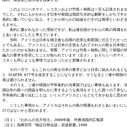
　　このようにハボマイ、シコタンおよび竹島＝独島は一言も記述されませ
でした。それにもかかわらず日本や韓国は我田引水的な解釈をしがちですが
条約に書いていない以上、そこから何らかの結論をだすのは無理といわざる
えません。

　　条約に書かれなかった理由ですが、私は連合国がそれらの島の帰属をわ
とあいまいにしたと考えています。

　　当時、アメリカは日本を独立後も自国の忠実な衛星国に仕立てたかった
とでもあるし、アメリカとしては日本の主張を入れてそれらの島を日本領に
たかったのかも知れません。実際、アメリカは竹島＝独島に関して韓国の領
編入の要求を拒否したことが知られています（注２）。おそらくハボマイ、
コタンも同じような事情ではなかったかと想像されます。

　　その一方で、もしこれらの島を日本の要求どおり日本に組み入れるとな
と SCAPIN 677号を改定することになりますが、そうなるとソ連や韓国の
発は避けられません。

　　そのうえ、ソ連や韓国が平和条約の当事国ではない事情もあります。当
国以外の国々の国益を明らかに害するような条項をそうした国々の了承なし
平和条約に盛り込むことは、いくらアメリカといえどもできかねると思われ
す。

　　こうした事情から、アメリカはそれらの島の帰属をわざとあいまいにし
のではないかと思われます。

（注１）『われらの北方領土』2000年版、外務省国内広報課

（注２）高崎宗司『検証日韓会談』岩波新書,1996
