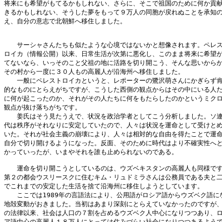
将来にも希望がもてるかもしれない、さらに、そこで祖国のために何か貢献
きるかもしれない、そうした夢をもって９万人の同胞が戻れぬことを承知の
え、自分の意志で北朝鮮へ移住しました。

　　サーシャさんたちも似たような心境ではないかと想像されます。ペレス
ロイカ（情報公開）以来、日常生活が次第に悪化し、このまま将来に希望が
てないなら、いっそのこと父祖の地に活路を切り開こう、そんな思いからか
その村から一度に３０人もの高麗人が沿海州へ移住しました。

　　一般にペレストロイカというと、レポーターの鷺沢萌さんにかぎらず肯
的なものにとらえがちですが、こうした西側の観点からはその中にいる人た
に何が起こったのか、それがその人たちに何をもたらしたのかというミクロ
観点が抜け落ちがちです。

　　姜氏はそう見たうえで、状況を政治学者としてこう分析しました。ソ連
代は秩序がそれなりに安定していたので、人々は状況を運命として受けとめ
いた。それが社会主義の崩壊により、人々は相対的な自由を得たことで運命
自分で切り開けるようになった。反面、そのために時代はより不確実性へと
かっていったが、いまやそれを誰も止められないのである。

　　運命を切り開こうとしているのは、ウズベキスタンの高麗人も同様です
第２の都会ウスリースクに住むキム・リュドミラさんは公務員である夫と二
でこれまでの安定した生活を捨て沿海州に移住しようとしています。

　　ここでは1989年の言語法により、公用語がロシア語からウズベク語にな
地殻変動がおきました。当初はあまり深刻にとらえていなかったのですが、
の法律以来、社会は人口の７割を占めるウズベク人中心になりつつあり、ロ
ア語中心の高麗人１８万人にとっては住みづらい社会になりつつあるようで