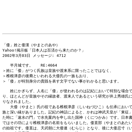
「倭」姓と倭漢（やまとのあや）

Yahoo!掲示板「日本人は百済から来たのか？」

2002年3月03日 メッセージ: 4712

　　半月城です。　　RE:4664

＞姓に「倭」がつく氏族は皇族や渡来系に限ったことではなく、

＞椎根津彦の後裔といわれる大倭氏の一族もおり、

＞「倭」が特別身分の貴賎を表す文字でない事がわかると思います。

　　姓にかぎらず、人名に「倭」が使われるのは記紀において特別な場合で
り、ほとんどが皇族やその縁故者、渡来人であるという研究が井上秀雄氏に
りなされました。

　　大倭（やまと）氏の祖である椎根津彦（しいねづひこ）も伝承において
族と深い縁がありました。記紀の神話によると、かれは神武天皇が「東征」
た時に「速水の門」で水先案内を申し出た国神（くにつかみ）です。日本書
ではその功により椎根津彦の名前をもらいました。倭直部（やまとのあたい
の始祖です。倭直は、天武朝に大倭連（むらじ）となり、後に大倭忌寸（い