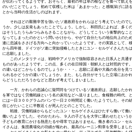
が伝わってくるようです。おそらく、最初の年は草の根などを食べて飢えを
のいだことでしょう。初めて収穫した米は「あまかった」と感慨深げに語る
とから当時の生活がしのばれます。

　　それほどの艱難辛苦を強いたソ連政府をかれらはどう考えていたのでし
うか。少しは反発もあったことでしょう。しかし、和田氏によれば、多くの
はそうしたうらみつらみもさることながら、どうしてこういう衝撃的なこと
なってしまったのかという問いかけから、やがて自分たちの地位向上のため
連に忠誠をささげる方向へと向かっていったようです。その実践として、移
から四年後、ドイツがソ連に突如侵略したときにユン・セルゲイさんたちは
に志願しました。

　　このメンタリティは、戦時中アメリカで強制収容された日系人と共通す
ものがあったようです。この点、多くの在日韓国・朝鮮人とは対照的です。
の違いはどこからくるのでしょうか・・・。志願に正義や大義の名分を見つ
られるかどうかの違いでしょうか。また、もし自分がそうした立場におかれ
らどうしただろうかなどと思わず考えてしまいました。

　　一方、かれらの忠誠心に疑問符をつけているソ連政府は、志願したかれ
を軍ではなく労働戦線という名の炭坑などへ送りました。食糧難の時代、と
には一日３００グラムのパンで一日２０時間近く働いたようでした。その結
信じがたいことに半数近くが死んだとのことでした。

　　戦後、労働戦線からもどったユン・セルゲイさんはひたすら働いて働い
働いたようでした。そのかたわら、９人の子どもを大学に通わせたというか
子どもの教育にかける熱意たるや尋常ではありません。働き者のユン・セル
イさんは、集団農場化の功績が報われ、最高のレーニン勲章を受章しました