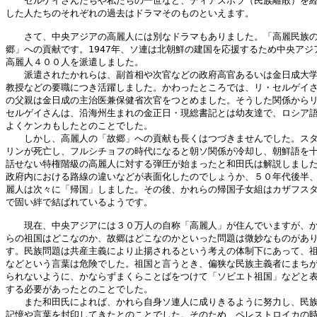
　　セルゲイさんたちや私たちの一世など、ディアスポラ（民族離散）を経
した人たちのそれぞれの過去はドラマそのものといえます。

　　さて、中央アジアの高麗人には別なドラマもありました。「高麗民族の
郷」への貢献です。1947年、ソ連は北朝鮮の建国を応援するため中央アジア
高麗人４００人を派遣しました。

　　派遣されたかれらは、副首相や次官などの政府高官あるいは金日成大学
教授などの要職につき活躍しました。かわったところでは、リ・セルゲイさ
の父親は金日成の主治医兼保健省次官をつとめました。そうした関係からリ
セルゲイさんは、沿海州生まれの金正日・現総書記とは幼友達で、ロシア語
よくケンカもしたとのことでした。

　　しかし、高麗人の「故郷」への貢献も長くはつづきませんでした。スタ
リンが死亡し、フルシチョフの時代になると朝ソ関係が冷却し、朝鮮語を十
話せない特権階級の高麗人に対する弾圧が始まったと和田氏は解説しました
政府内における路線の違いなどが表面化したのでしょうか、５０年代後半、
麗人は次々に「帰国」しました。その後、かれらの帰国子女組はカザフスタ
で固い絆で結ばれているようです。

　　現在、中央アジアには３０万人の自称「高麗人」が住んでいますが、か
らの祖国はどこなのか、故郷はどこなのかといった問題は微妙なものがあり
す。民族問題は共産主義により止揚されるという考えの体制下にあって、祖
などという言葉は危険でした。祖国と言うとき、偏狭な民族主義者にまちが
られないように、かならずまくらことばをつけて「ソビエト祖国」などと表
する必要があったとのことでした。

　　また和田氏によれば、かれら自身ソ連人に成りきるように努力し、民族
記憶や言葉を封印してきたとのことでした。そのため、ペレストロイカの時