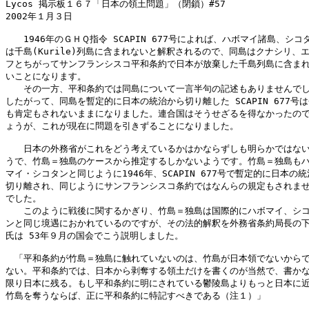
Lycos 掲示板１６７「日本の領土問題」（閉鎖）#57

2002年１月３日

　　1946年のＧＨＱ指令 SCAPIN 677号によれば、ハボマイ諸島、シコタ
は千島(Kurile)列島に含まれないと解釈されるので、同島はクナシリ、エ
フとちがってサンフランシスコ平和条約で日本が放棄した千島列島に含まれ
いことになります。

　　その一方、平和条約では同島について一言半句の記述もありませんでし
したがって、同島を暫定的に日本の統治から切り離した SCAPIN 677号は
も肯定もされないままになりました。連合国はそうせざるを得なかったので
ょうが、これが現在に問題を引きずることになりました。

　　日本の外務省がこれをどう考えているかはかならずしも明らかではない
うで、竹島＝独島のケースから推定するしかないようです。竹島＝独島もハ
マイ・シコタンと同じように1946年、SCAPIN 677号で暫定的に日本の統
切り離され、同じようにサンフランシスコ条約ではなんらの規定もされませ
でした。

　　このように戦後に関するかぎり、竹島＝独島は国際的にハボマイ、シコ
ンと同じ境遇におかれているのですが、その法的解釈を外務省条約局長の下
氏は 53年９月の国会でこう説明しました。

　「平和条約が竹島＝独島に触れていないのは、竹島が日本領でないからで
ない。平和条約では、日本から剥奪する領土だけを書くのが当然で、書かな
限り日本に残る。もし平和条約に明にされている鬱陵島よりもっと日本に近
竹島を奪うならば、正に平和条約に特記すべきである（注１）」
