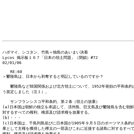
ハボマイ、シコタン、竹島＝独島のあいまい決着

Lycos 掲示板１６７「日本の領土問題」（閉鎖）#72

02/01/06 

　　RE:60

＞鬱陵島は、日本から剥奪すると明記しているのですか？ 

　　鬱陵島など韓国関係および北方領土について、1952年発効の平和条約は
う規定しました（注１）。

　　サンフランシスコ平和条約、第２条（領土の放棄）

(a)日本国は朝鮮の独立を承認して、済州島、巨文島及び鬱陵島を含む朝鮮
対するすべての権利、権原及び請求権を放棄する。

(b)・・・

(c)日本国は、千島列島並びに日本国が1905年９月５日のポーツマス条約の
果として主権を獲得した樺太の一部及びこれに近接する諸島に対するすべて
権利、権原及び請求権を放棄する。
