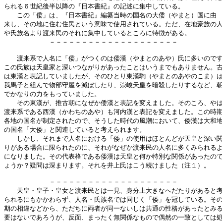
られる６世紀後半以降の『日本書紀』の記述に集中している。

　　この「倭」は、『日本書紀』編纂当時の国名の大倭（やまと）国に由

来し、その地に住む住民という意味で使用されている。ただ、在地豪族の人
や氏族名より渡来民のそれに集中しているところに特徴がある。

　　　　　　　－－－－－－－－－－－－－－－－－－－－

　　渡来系で人名に「倭」がつくのは倭漢（やまとのあや）氏に多いのです
この氏族は天皇家と深いつながりがあったことはいうまでもありません。古
は東漢と表記していましたが、そのひとり東漢駒（やまとのあやのこま）は
我馬子と組んで物部守屋を滅ぼしたり、崇峻天皇を暗殺したりするなど、朝
でかなりの力をもっていました。

　　その東漢が、推古朝になぜか倭漢と表記を変えました。そのころ、やは
渡来系である西漢（かわちのあや）も河内漢と表記を変えました。この時期
各地の国名が制定されたので、そうした時代の風潮において、倭漢は大和地
の国名「大倭」と関連していると考えられます。

　　しかし、それまで人名における「倭」の使用はほとんどが天皇と深い関
りがある場合に限られたのに、それがなぜか渡来民の人名に多くみられるよ
になりました。その代表格である倭漢は天皇と何か特別な関係があったので
ょうか？疑問は深まります。それを井上氏はこう続けました（注１）。

　　　　　　　－－－－－－－－－－－－－－－－－－－－

　　天皇・皇子・皇女と渡来民とは一見、身分上大きなへだたりがあると考
られるにもかかわらず、人名・氏族名では同じく「倭」を冠している。その
期の相違などから、ただちに両者が同一ないしは共通の性格があったとみる
要はないであろうが、反面、まったく無関係なもので偶然の一致としては処