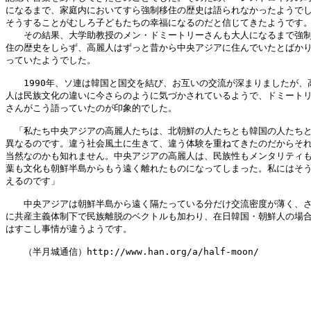
になるまで、家庭内においてすら強制移住の歴史は語られなかったようでし
そうすることがむしろ子どもたちの幸福になるのだと信じてきたようです。
　　その結果、大学助教授のメン・ドミートリーさんも大人になるまで強制
住の歴史をしらず、高麗人はずっと昔から中央アジアに住んでいたとばかり
っていたようでした。

　　1990年、ソ連は韓国と国交を結び、お互いの交流が深まりましたが、高
人は民族文化の違いに今さらのように気づかされているようで、ドミートリ
さんがこう語っていたのが印象的でした。

　「私たち中央アジアの高麗人たちは、北朝鮮の人たちとも韓国の人たちと
異なるのです。違う社会風土に生きて、違う体験を重ねてきたのだからそれ
当然なのかも知れません。中央アジアの高麗人は、民族性もメンタリティも
葉も文化も朝鮮半島からもう遠く離れたものになってしまった。私にはそう
えるのです」

　　中央アジアは朝鮮半島から遠く隔たっている分だけ交流密度が薄く、さ
に共産主義体制下で民族離脱のベクトルも加わり、在日韓国・朝鮮人の場合
はすこし事情が違うようです。

　　（半月城通信）http://www.han.org/a/half-moon/
