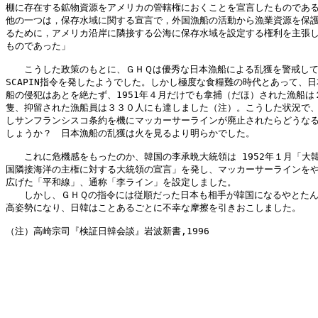
棚に存在する鉱物資源をアメリカの管轄権におくことを宣言したものである
他の一つは，保存水域に関する宣言で，外国漁船の活動から漁業資源を保護
るために，アメリカ沿岸に隣接する公海に保存水域を設定する権利を主張し
ものであった」

　　こうした政策のもとに、ＧＨＱは優秀な日本漁船による乱獲を警戒して 
SCAPIN指令を発したようでした。しかし極度な食糧難の時代とあって、日
船の侵犯はあとを絶たず、1951年４月だけでも拿捕（だほ）された漁船は２
隻、抑留された漁船員は３３０人にも達しました（注）。こうした状況で、
しサンフランシスコ条約を機にマッカーサーラインが廃止されたらどうなる
しょうか？　日本漁船の乱獲は火を見るより明らかでした。

　　これに危機感をもったのか、韓国の李承晩大統領は 1952年１月「大韓
国隣接海洋の主権に対する大統領の宣言」を発し、マッカーサーラインをや
広げた「平和線」、通称「李ライン」を設定しました。

　　しかし、ＧＨＱの指令には従順だった日本も相手が韓国になるやとたん
高姿勢になり、日韓はことあるごとに不幸な摩擦を引きおこしました。

（注）高崎宗司『検証日韓会談』岩波新書,1996
