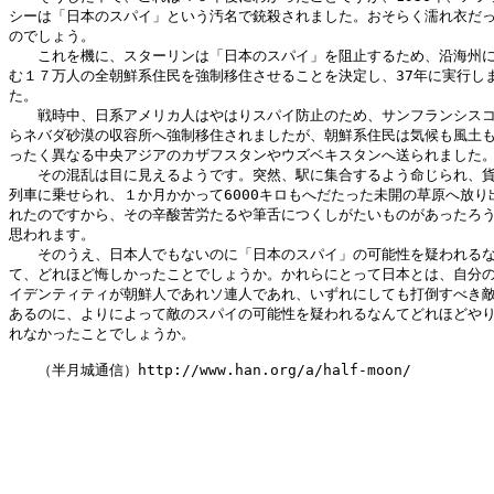
シーは「日本のスパイ」という汚名で銃殺されました。おそらく濡れ衣だっ
のでしょう。

　　これを機に、スターリンは「日本のスパイ」を阻止するため、沿海州に
む１７万人の全朝鮮系住民を強制移住させることを決定し、37年に実行しま
た。

　　戦時中、日系アメリカ人はやはりスパイ防止のため、サンフランシスコ
らネバダ砂漠の収容所へ強制移住されましたが、朝鮮系住民は気候も風土も
ったく異なる中央アジアのカザフスタンやウズベキスタンへ送られました。
　　その混乱は目に見えるようです。突然、駅に集合するよう命じられ、貨
列車に乗せられ、１か月かかって6000キロもへだたった未開の草原へ放り出
れたのですから、その辛酸苦労たるや筆舌につくしがたいものがあったろう
思われます。

　　そのうえ、日本人でもないのに「日本のスパイ」の可能性を疑われるな
て、どれほど悔しかったことでしょうか。かれらにとって日本とは、自分の
イデンティティが朝鮮人であれソ連人であれ、いずれにしても打倒すべき敵
あるのに、よりによって敵のスパイの可能性を疑われるなんてどれほどやり
れなかったことでしょうか。

　　（半月城通信）http://www.han.org/a/half-moon/
