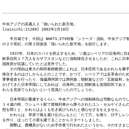
中央アジアの高麗人２「強いられた新天地」

[zainichi:21289] 2002年2月10日

　　半月城です。今回は NHKTV,ETV特集「シリーズ・流転、中央アジア朝
の２０世紀」の第２回放送「強いられた新天地」を紹介します。

　　1937年、日本のスパイを防止するため、ソ連はシベリアの沿海州に住む
鮮系住民１７万人をカザフスタンなどに強制移住させましたが、これに日本
国政府が抗議していたとは意外でした。

　　その理由は東大の和田春樹教授によれば、日本臣民であるかれらを勝手
移住するのはけしからんとのことです。かつて、シベリアでは反革命のため
軍事侵攻を行ったり、傀儡満州国では満州族，朝鮮族などの「五族協和」を
かげてきた日本帝国にしてみれば、沿海州に住む朝鮮族も皇国臣民であり、
れらを見捨てられないという意識だったのでしょうか。

　　日本帝国が憂慮するくらい、中央アジアへの強制移住は苛酷なものでし
１４歳の時、ウシュベト駅で貨物列車から降ろされたユン・セルゲイさんの
想を聞くと、かれらはよくも生き延びられたと感心せざるをえません。

　　かれらは、草原で風を避け丘のふもとに「たて穴」を堀り、日干しレン
を作り、ほったて小屋を建てることからスタートしました。

　　開墾は、農機具がないため手作業で行われたというから、そのすさまじ