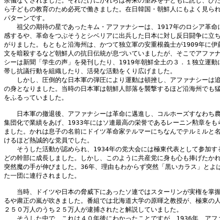
余儀なくされました。それだけにかれらは将来の望みを子どもに託し、ひた
ら子どもの教育のため必死で働きました。在日韓国・朝鮮人にもよく見られ
パターンです。

　　祖父の期待の星であったキム・アファナシーは、1917年のロシア革命に
感するや、革命をつぶそうとシベリアに出兵した日本に対し反日闘争に立ち
がりました。もともと沿海州は、かつて独立軍の安重根義士が1909年に伊藤
文を暗殺するなど朝鮮人の抗日伝統が息づいていましたが、そこでアファナ
シーは新聞「学生の声」を発刊したり、1919年朝鮮全土の３．１独立運動に
帯し抗議行動を組織したり、活発な活動をくり広げました。

　　しかし、圧倒的な日本軍の弾圧により運動は頓挫し、アファナシーは追
の身となりました。当時の日本軍は朝鮮人部落を襲撃するほど沿海州でも猛
をふるっていました。

　　日本軍の撤退後、アファナシーは革命に邁進し、コルホーズすなわち農
集団化で業績をあげ、1933年にはソ連最高の栄誉であるレーニン勲章をもら
ました。かれは息子の名前にドイツ革命家テルマーにちなんでテルミルと名
けるほど熱誠的な党員でした。

　　そうした活動が認められ、1934年の党大会には極東代表として参加する
どの幹部に成長しました。しかし、このように共産党に身も心も捧げたかれ
突然魔の手が伸びました。36年、理由もわからず突然「黒いカラス」とよば
た一団に連行されました。

　　当時、ドイツや日本の脅威下にあったソ連ではスターリンが実権を掌握
るや粛正の嵐が吹きました。番組では北海道大学の原暉之教授が、極東の人
２５０万人のうち２５万人が逮捕されたと解説していました。

　　そうした中で、これは４０年後にわかったことですが、1936年、アファ