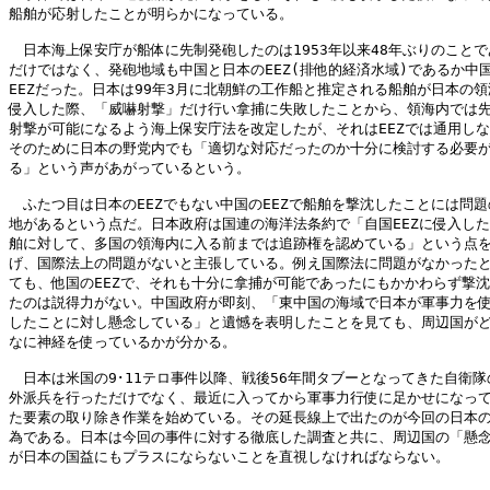
船舶が応射したことが明らかになっている。 

　日本海上保安庁が船体に先制発砲したのは1953年以来48年ぶりのことで
だけではなく、発砲地域も中国と日本のEEZ(排他的経済水域)であるか中国
EEZだった。日本は99年3月に北朝鮮の工作船と推定される船舶が日本の領
侵入した際、「威嚇射撃」だけ行い拿捕に失敗したことから、領海内では先
射撃が可能になるよう海上保安庁法を改定したが、それはEEZでは通用しな
そのために日本の野党内でも「適切な対応だったのか十分に検討する必要が
る」という声があがっているという。 

　ふたつ目は日本のEEZでもない中国のEEZで船舶を撃沈したことには問題
地があるという点だ。日本政府は国連の海洋法条約で「自国EEZに侵入した
舶に対して、多国の領海内に入る前までは追跡権を認めている」という点を
げ、国際法上の問題がないと主張している。例え国際法に問題がなかったと
ても、他国のEEZで、それも十分に拿捕が可能であったにもかかわらず撃沈
たのは説得力がない。中国政府が即刻、「東中国の海域で日本が軍事力を使
したことに対し懸念している」と遺憾を表明したことを見ても、周辺国がど
なに神経を使っているかが分かる。 

　日本は米国の9･11テロ事件以降、戦後56年間タブーとなってきた自衛隊の
外派兵を行っただけでなく、最近に入ってから軍事力行使に足かせになって
た要素の取り除き作業を始めている。その延長線上で出たのが今回の日本の
為である。日本は今回の事件に対する徹底した調査と共に、周辺国の「懸念
が日本の国益にもプラスにならないことを直視しなければならない。 
