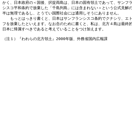
かく、日本政府の＜国後、択捉両島は、日本の固有領土であって、サンフラ
シスコ平和条約で放棄した「千島列島」には含まれない＞という公式見解の
半は無理であるし、とうてい国際社会には通用しそうにありません。

　　もっとはっきり書くと、日本はサンフランシスコ条約でクナシリ、エト
フを放棄したといえます。なお念のために書くと、私は、北方４島は最終的
日本に帰属すべきであると考えていることをつけ加えます。

（注１）『われらの北方領土』2000年版、外務省国内広報課
