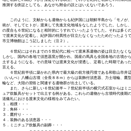
推測する傍証としても、あながち附会の説とはいえないであろう。

　　　　　　　－－－－－－－－－－－－－－－－－－－－

　　このように、文献からも遺物からも紀伊国には朝鮮半島から「モノが、
術が、そしてヒトが」渡来して先進文化地域をなしたようでした。しかし、
の度合も６世紀になると相対的にうすれていったようでした。それは多くの
で渡来文化が定着し、紀伊国の特異性が目立たなくなったためだったようで
市立博物館はこう記しました（注２）。

　　　　　　　－－－－－－－－－－－－－－－－－－－－

　　６世紀にはそれまでの５世紀代に較べて渡来系遺物の姿は目立たなくな
しかし、国内の各地で須恵器窯が開かれ、国産の馬具も全国各地の古墳から
土するようになる。その意味では渡来文化が浸透し、定着した時期であった
言える。

　　６世紀前半頃に築かれた県内で最大級の前方後円墳である和歌山市井辺
（いんべ）八幡山古墳（全長８８ｍ）からは装飾付須恵器、力士埴輪、鷹型
輪など、大陸の習俗と関連する遺物群が出土している。

　　また、さらに新しい６世紀後半～７世紀前半頃の横穴式石室からはミニ
ュア炊飯具がセットで出土する例がある。これらの遺物から古墳時代後期の
送儀礼における渡来文化の様相をみてみたい。

１．相撲・・・

２．角杯・・・

３．鷹狩り・・・

４．装飾のある須恵器・・・

５．ミニチュア炊飯具の副葬・・・

　　　　　　　－－－－－－－－－－－－－－－－－－－－
