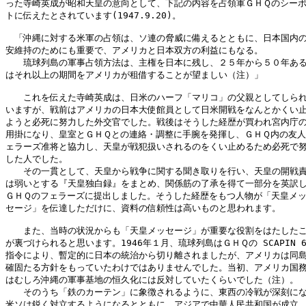
った寺崎英成が昭和天皇の意向として、下記の内容を占領軍ＧＨＱのシーボ
トに伝えたとされています(1947.9.20)。

　「沖縄に対する米軍の占領は、ソ連の脅威に備えるとともに、日本国内の
安維持のためにも重要で、アメリカと日本双方の利益にもなる。

　　琉球列島の軍事占領方法は、主権を日本に残し、２５年から５０年ある
はそれ以上の期間をアメリカが租借することが望ましい（注）」

　　これを伝えた寺崎英成は、日米のハーフ「マリコ」の父親としてしられ
いますが、戦前はアメリカの日本大使館員として日米開戦をなんとかくい止
ようと必死に努力した外交官でした。戦後はそうした経歴が買われ宮内庁の
用掛になり、皇室とＧＨＱとの連絡・調整に手腕を発揮し、ＧＨＱ内の友人
ェラーズ准将と協力し、天皇が戦犯扱いされるのをくい止めるため必死で努
した人でした。

　　その一貫として、天皇から戦争に関する聞き取りを行い、天皇の開戦責
は弱いとする『天皇独白録』をまとめ、関係筋の了承を得て一部分を英訳し
ＧＨＱのフェラーズに提出しました。そうした経歴をもつ人物が「天皇メッ
セージ」を伝達しただけに、資料の信頼性は高いものと思われます。

　　また、当時の状況からも「天皇メッセージ」が重要な役割をはたしたこ
が裏づけられると思います。1946年１月、琉球列島はＧＨＱの SCAPIN 67
指令により、暫定的に日本の統治から切り離されましたが、アメリカは同島
確固たる方針をもっていたわけではありませんでした。当初、アメリカ国務
はむしろ沖縄の軍事基地の恒久化には反対していたくらいでした（注）。

　　そのうち「鉄のカーテン」に象徴されるように、東西の冷戦が深刻にな
米ソは鋭く対立するようになるとともに、アジアで中華人民共和国が成立、