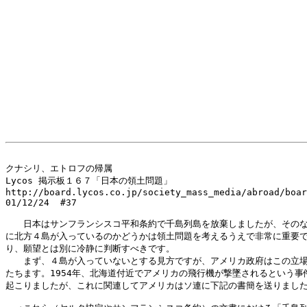
クナシリ、エトロフの帰属

Lycos 掲示板１６７「日本の領土問題」

http://board.lycos.co.jp/society_mass_media/abroad/boar
01/12/24  #37

　　日本はサンフランシスコ平和条約で千島列島を放棄しましたが、そのな
に北方４島が入っているのかどうかは領土問題を考えるうえで非常に重要で
り、願望とは別に冷静に判断すべきです。

　　まず、４島が入っていないとする見方ですが、アメリカ政府はこの立場
たちます。1954年、北海道付近でアメリカの飛行機が撃墜されるという事件
起こりましたが、これに関連してアメリカはソ連に下記の書簡を送りました