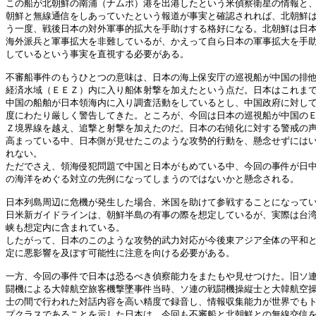
この船が北朝鮮の南浦（ナムポ）港を出港したという米偵察衛星の情報と、
朝鮮と無線通信をしあっていたという報道が事実と確認されれば、北朝鮮は
う一度、戦後日本の対外軍事的拡大を手助けする格好になる。北朝鮮は日本
海外派兵と軍事拡大を非難しているが、かえって自ら日本の軍事拡大を手助
しているという事実を直視する必要がある。 

不審船事件のもうひとつの意味は、日本の海上保安庁の巡視船が中国の排他
経済水域（ＥＥＺ）内に入り船体射撃を加えたという点だ。日本はこれまで
中国の船舶が日本領海内に入り調査活動をしているとし、中国政府に対して
度にわたり厳しく警告してきた。ところが、今回は日本の巡視船が中国のＥ
Ｚ境界線を越え、追撃と射撃を加えたのだ。日本の右傾化に対する警戒の声
高まっている中、日本側が見せたこのような攻勢的行動を、懸念せずにはい
れない。 

ただでさえ、領海侵犯問題で中国と日本がもめている中、今回の事件が日中
の海洋をめぐる対立の先例になってしまうのではないかと懸念される。 

日本列島周辺に危機が発生した場合、米国を助けて参戦することになってい
日米新ガイドラインは、朝鮮半島の有事の際を想定しているが、実際は台湾
峡も想定内に含まれている。 

したがって、日本のこのような攻勢的武力対応が今後東アジア全体の平和と
定に悪影響を及ぼす可能性に注意を向ける必要がある。 

一方、今回の事件で日本は恐るべき偵察能力をまたもや見せつけた。旧ソ連
闘機による大韓航空旅客機撃墜事件当時、ソ連の戦闘機操縦士と大韓航空操
士の間で行われた対話内容を高い精度で録音し、情報収集能力が世界でもト
プクラスであることを示した日本は、今回も不審船と北朝鮮との無線交信を