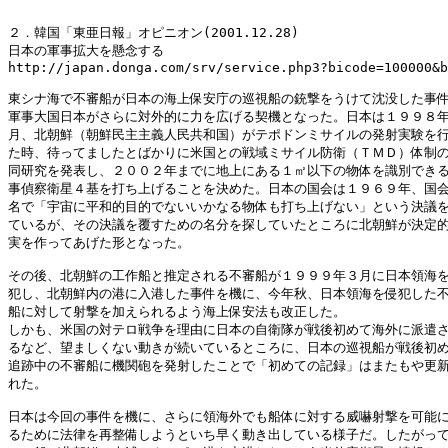
２．韓国「東亜日報」オピニオン(2001.12.28)

日本の軍事拡大を懸念する

http://japan.donga.com/srv/service.php3?bicode=100000&b
東シナ海で不審船が日本の海上保安庁の巡視船の銃撃をうけて沈没した事件
軍事大国日本がさらに対外的に力を広げる契機となった。日本は１９９８年
月、北朝鮮（朝鮮民主主義人民共和国）がテポドンミサイルの発射実験を行
た時、待ってましたとばかりに米国との戦域ミサイル防衛（ＴＭＤ）体制の
同研究を発表し、２００２年までに地上にある１㎡以下の物体を識別できる
事偵察衛星４基を打ち上げることを決めた。日本の国会は１９６９年、国会
名で「宇宙に平和的目的でないいかなる物体も打ち上げない」という決議を
ているが、その決議を覆すための名分を探していたところに北朝鮮が決定的
実を作ってあげた形となった。 

その後、北朝鮮の工作船と推定される不審船が１９９９年３月に日本領海を
犯し、北朝鮮内の港に入港した事件を機に、今年秋、日本領海を侵犯した不
船に対して射撃を加えられるよう海上保安法も改正した。 

しかも、米国の対テロ戦争を理由に日本の自衛隊が戦後初めて海外に派遣さ
るなど、望ましくない動きが続いているところに、日本の巡視船が戦後初め
追跡中の不審船に機関砲を発射したことで「初めての記録」はまたもや更新
れた。 

日本は今回の事件を機に、さらに領海外でも船体に対する威嚇射撃を可能に
るために法律を再整備しようといち早く動き出している様子だ。したがって