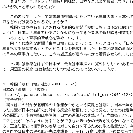
　　９８年の「テポドン」発射時と同様に、日本がこれまで躊躇してきた行
の枠が次々と破られるからだ＞

　　この内容で、はたして韓国報道機関がいだいている軍事大国・日本への
威をどれだけ読みとれるでしょうか？

　　韓国ではやや右寄りとされる代表的な新聞「朝鮮日報」は下記に紹介す
ように、日本は「軍事力行使に足かせになってきた要素の取り除き作業を始
ている」として軍事的警戒心を強めています。

　　同じく代表的な新聞「東亜日報」にいたっては、もっとはっきり「日本
軍事拡大を懸念する」とのオピニオンを掲載しました。日本と韓国の新聞と
は日本の軍事力にたいし、こうも温度差が違うものかと驚愕させられました
　　平和には敏感なはずの日本が、最近は軍事拡大に寛容になりつつある一
で、周辺国の懸念には鈍感になりつつあるのではないでしょうか。

　　　　　　　－－－－－－－－－－－－－－－－－－－－

１．韓国「朝鮮日報」社説(2001.12.24)

日本の「過剰」と「傲慢」 

http://japanese.chosun.com/site/data/html_dir/2001/12/2
（前半省略）

　我々はこの船舶が北朝鮮の工作船か否かという問題とは別に、日本当局が
った措置が日本の右傾化に対する懸念を増幅していると見る。ひとつは過剰
応の問題だ。小泉首相は事件後、日本の巡視船の銃撃が「正当防衛」だった
主張したが、そのように見ることができない幾つかの状況が明らかになって
る。正当防衛とは相手側の攻撃に対して自分を守るために取る措置だが、今
の事件では日本の巡視船が先に攻撃をし、それも3度も攻撃した後になって怪