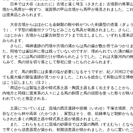
　　日本では大谷（おおたに）古墳と遠く埼玉（さきたま）古墳群の将軍山
墳から馬冑が一例ずつ、滋賀県の甲山古墳から馬甲が発見されました。これ
は渡来品とみられます。

　　大谷古墳からはほかにも金銅製の鞍や鈴がついた剣菱型の杏葉（ぎょう
う）、ｆ字型の鏡板付クツワなどみごとな馬具が発掘されました。さらに、
（はじかみ）古墳からは蒙古鉢型カブトまで出土しました。いずれも渡来品
みられます。

　　さらに、鳴神遺跡の円墳や方墳の溝からは馬の歯が数か所でみつかりま
た。同地では歯以外に骨は残っていないのですが、埋められていた溝の幅か
するとそこには馬の頭部だけが埋められたようでした。これは大阪河内の例
らみて、馬の頭を切り落として祭祀に使ったものとみられます。

　　さて、馬の飼育には多量の塩が必要になるそうですが、紀ノ川河口で全
でも最大級の製塩遺跡が見つかりました。これらを総合して和歌山市立博物
はこう記しました（注２）。

　「周辺からは製塩土器や韓式系土器・陶質土器も多く出土することから、
内地方と同様に渡来系の人々による馬の飼育と馬の頭部を使った祭りが執り
われていたと推定される」

　　土器についていえば、流域の西庄遺跡や岩橋（いわせ）千塚古墳群、六
谷などから杯や高坏（たかつき）、家型はそう、壺、紡錘車など朝鮮からも
らされた多くの陶質土器や韓式系土器が発掘されました。

　　また、これらをもとに流域の砂羅谷では大阪の陶邑（すえむら）となら
で早くから須恵器窯が築かれ、初期須恵器が焼かれました。さらに驚いたこ