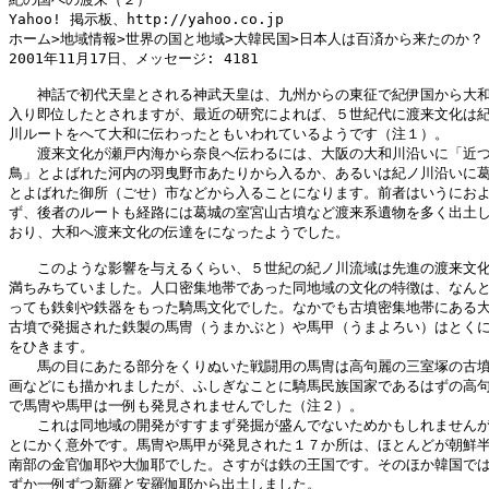
Yahoo! 掲示板、http://yahoo.co.jp

ホーム>地域情報>世界の国と地域>大韓民国>日本人は百済から来たのか？

2001年11月17日、メッセージ: 4181 

　　神話で初代天皇とされる神武天皇は、九州からの東征で紀伊国から大和
入り即位したとされますが、最近の研究によれば、５世紀代に渡来文化は紀
川ルートをへて大和に伝わったともいわれているようです（注１）。

　　渡来文化が瀬戸内海から奈良へ伝わるには、大阪の大和川沿いに「近つ
鳥」とよばれた河内の羽曳野市あたりから入るか、あるいは紀ノ川沿いに葛
とよばれた御所（ごせ）市などから入ることになります。前者はいうにおよ
ず、後者のルートも経路には葛城の室宮山古墳など渡来系遺物を多く出土し
おり、大和へ渡来文化の伝達をになったようでした。

　　このような影響を与えるくらい、５世紀の紀ノ川流域は先進の渡来文化
満ちみちていました。人口密集地帯であった同地域の文化の特徴は、なんと
っても鉄剣や鉄器をもった騎馬文化でした。なかでも古墳密集地帯にある大
古墳で発掘された鉄製の馬冑（うまかぶと）や馬甲（うまよろい）はとくに
をひきます。

　　馬の目にあたる部分をくりぬいた戦闘用の馬冑は高句麗の三室塚の古墳
画などにも描かれましたが、ふしぎなことに騎馬民族国家であるはずの高句
で馬冑や馬甲は一例も発見されませんでした（注２）。

　　これは同地域の開発がすすまず発掘が盛んでないためかもしれませんが
とにかく意外です。馬冑や馬甲が発見された１７か所は、ほとんどが朝鮮半
南部の金官伽耶や大伽耶でした。さすがは鉄の王国です。そのほか韓国では
ずか一例ずつ新羅と安羅伽耶から出土しました。
