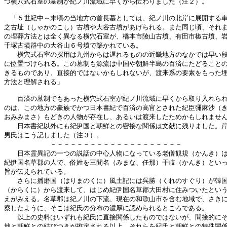
つ横穴式石室の墓制が紀ノ川流域に早くから伝わりました（注２）。

　「５世紀中～末頃の当地方の首長墓としては、紀ノ川の北岸に展開する車
之古址（しゃかのこし）古墳や大谷古墳があげられる。また同じ頃、それま
の埋葬方法とは全く異なる横穴石室が、橋本市陵山古墳、有田市椒古墳、岩
千塚古墳群中の大谷山６号墳で築かれている。

　　横穴式石室の採用は九州からは遅れるものの近畿地方のなかでは早い段
に位置づけられる。この墓制も源流は中国や朝鮮半島の百済にたどることの
きるものであり、直接的ではないかもしれないが、渡来系の要素をもった埋
方法と理解される」

　　百済の墓制でもあった横穴式石室が紀ノ川流域に早くから取り入れられ
のは、この地方の豪族でかつ日本書紀で百済の高官とされた紀臣彌麻沙（き
おみみまさ）もどきの人物が存在し、あるいは渡来したためかもしれません
　　日本書紀以外にも紀伊国と朝鮮との密接な関係は文献に残りました。岸
男氏はこう記しました（注３）。

　　　　　　　－－－－－－－－－－－－－－－－－－－－

　　日本霊異記の一つの説話の中心人物になっている老僧観規（かんき）は
紀伊国名草郡の人で、俗姓を三間名（みまな、任那）干岐（かんき）といっ
旨が伝えられている。

　　さらに播磨国（はりまのくに）風土記には呉勝（くれのすぐり）が韓国
（からくに）から渡来して、はじめ紀伊国名草郡大田村に住みついたという
えがみえる。名草郡は紀ノ川の下流、現在の和歌山市を含む地域で、さきに
察したように、そこは紀氏の分布の濃厚に認められるところである。

　　以上の史料はいずれも紀氏に直接関係したものではないが、間接的にそ
地と朝鮮との結びつきが推定される以上、それらを紀氏と朝鮮との特殊関係