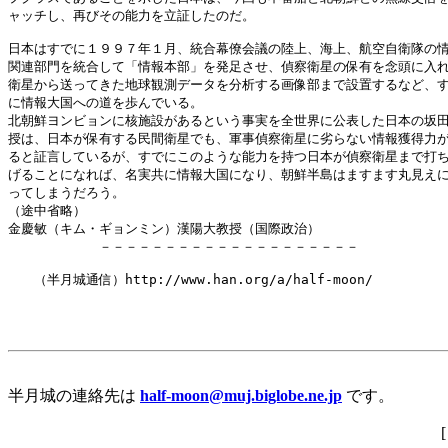
ャッチし、再びその能力を立証したのだ。 

日本はすでに１９９７年１月、統合幕僚会議の陸上、海上、航空自衛隊の情
関連部門を統合して「情報本部」を発足させ、偵察衛星の保有を念頭に入れ
衛星から送ってきた地球観測データを分析する画像部まで設置するなど、す
に情報大国への道を歩んでいる。 

北朝鮮ヨンビョンに核施設があるという事実を全世界に公表した日本の坂田
授は、日本が保有する民間衛星でも、軍事偵察衛星に劣らない情報獲得力が
ると証言しているが、すでにこのような能力を持つ日本が偵察衛星まで打ち
げることになれば、名実共に情報大国になり、朝鮮半島はますます丸見えに
ってしまうだろう。 

（途中省略）

金慶敏（キム・ギョンミン）漢陽大教授（国際政治）

　　　　　　　－－－－－－－－－－－－－－－－－－－－

　　（半月城通信）http://www.han.org/a/half-moon/

半月城の連絡先は
half-moon@muj.biglobe.ne.jp
です。