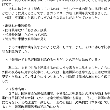
顔です。

　　それに輪をかけて懸念しているのは、そうした一連の動きに批判や歯止
がないように見えることです。きのう２９日の朝日新聞を見て驚きました。
「検証　不審船」と題してつぎのような見出しがおどっていました。

＞出遅れた重装備船

＞防弾装備ない「あまみ」接舷

＞領海外射撃「ためらわず承認」

＞逃走用に半潜水艇準備の見方

　　まるで軍備増強を促すかのような見出しです。また、それに劣らず記事
容も刺激的でした。

　＜「領海外でも危害射撃を認めるべきだ」との声が出始めている＞

　　私には、まるで世論を誘導するかのような書き方に見えました。さらに
外国の反応を紹介する記事にいたっては、報道機関の使命である正確な報道
姿勢すら放棄しているようにうつりました。同新聞は韓国の反応をこう伝え
した。

　＜（前半省略）

　　２７日、国家安全保障会議開催。不審船は北朝鮮船との見方が強まる中
事件は日朝関係や米朝、ひいては南北朝鮮関係にも響き、「決して韓国の利
にならない」との認識で一致した。「北の行動は、結果的に日本を助けてい
る」と、韓国政府関係者は逆説的にいう。
