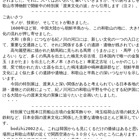
されました。それについてはおいおいと書いていきますが、そのあらましを
歌山市博物館で開催中の特別展「渡来文化の波」から引用します（注２）。
　　　　　　　－－－－－－－－－－－－－－－－－－－－

ごあいさつ

　　モノが、技術が、そしてヒトが動きました。

　　1600年ほど前、中国大陸から朝鮮半島から、この和歌山の地に、大きな
化の流れが押し寄せました。

　　大和（奈良）につながる紀ノ川の河口には、新しい文化の一つの入口と
て、重要な交通路として、それに関係する多くの遺跡・遺物が残されていま
　　高句麗壁画に描かれた騎馬戦に見られる馬冑（うまかぶと）・馬甲（う
よろい）など、多くの馬具を出土した楠見大谷古墳、日本国内で唯一の金製
玉（まがたま）を出土した木ノ本（きのもと）車駕之古址（しゃかのこし）
墳、窯で焼かれた古い土器を出土した鳴滝遺跡や鳴神遺跡群など、朝鮮半島
文化によく似た多くの遺跡や遺物は、和歌山と半島との深いつながりを示し
います。

　　今回の特別展は、渡来人と深い関係があると考えられている日本各地の
跡・遺物との比較によって、紀ノ川河口の和歌山平野を中心とする紀伊国に
ける大陸からの渡来文化の実像に迫りたいと企画いたしました。

　・・・

　　　　　　　－－－－－－－－－－－－－－－－－－－－

　　特別展では熊本江田船山古墳の金製耳飾りや、埼玉稲荷山古墳の銘文入
鉄剣など、日本全国の渡来文化に関係した主要な遺物をほとんど展示してい
す。

　　bodihi2002さん、これは韓国からも見にくるだけの価値はあると思い
場所は和歌山市駅の近くで関西空港から３０分くらいのところにあります。