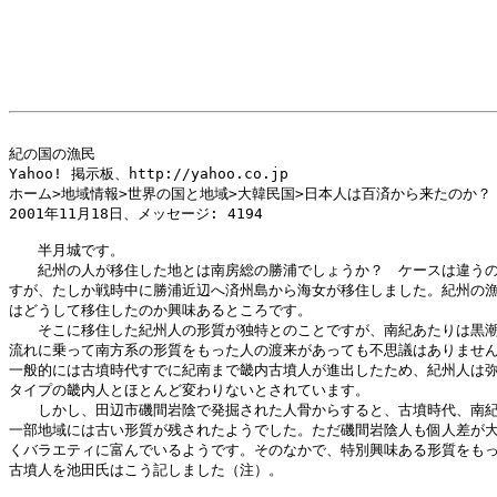
紀の国の漁民

Yahoo! 掲示板、http://yahoo.co.jp

ホーム>地域情報>世界の国と地域>大韓民国>日本人は百済から来たのか？

2001年11月18日、メッセージ: 4194

　　半月城です。

　　紀州の人が移住した地とは南房総の勝浦でしょうか？　ケースは違うの
すが、たしか戦時中に勝浦近辺へ済州島から海女が移住しました。紀州の漁
はどうして移住したのか興味あるところです。

　　そこに移住した紀州人の形質が独特とのことですが、南紀あたりは黒潮
流れに乗って南方系の形質をもった人の渡来があっても不思議はありません
一般的には古墳時代すでに紀南まで畿内古墳人が進出したため、紀州人は弥
タイプの畿内人とほとんど変わりないとされています。

　　しかし、田辺市磯間岩陰で発掘された人骨からすると、古墳時代、南紀
一部地域には古い形質が残されたようでした。ただ磯間岩陰人も個人差が大
くバラエティに富んでいるようです。そのなかで、特別興味ある形質をもっ
古墳人を池田氏はこう記しました（注）。
