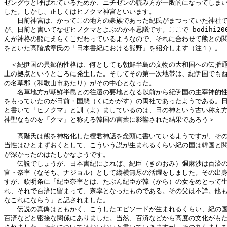
ゼングウと呼ばれているためか、ニチゼンの読み方が一般的になってしまい
した。しかし、正しくはヒノクマ神宮といいます。

　　日前神宮は、かってこの地方の豪族であった紀氏がまつっていた神社で
が、日前と書いてなぜヒノクマとよぶのか不思議です。ここで bodihi200
んが神格の熊にえらくこだわっているようなので、それに合わせて熊との関
をといた高階成章氏の「日本書紀における熊野」を紹介します（注１）。

　＜紀伊国の異郷的性格は、何としても朝鮮半島の文物の大和国への伝播通
上の拠点というところに発生した。そしてその第一次地帯は、紀伊国でも西
の名草郡（和歌山市あたり）がその中心となった。

　　名草地方が朝鮮半島との往還の要地となる以前から紀伊国の主宰神的性
をもっていたのが日前・国懸（くにかがす）の両社であったようである。日
と書いて「ヒノクマ」と訓（よ）ましているのは、日の神という古い称え方
神聖なものを「クマ」と称える韓国の言葉に影響された結果であろう＞

　　高階氏は熊を神格化した檀君神話を念頭に書いているようですが、その
当性はひとまずおくとして、こういう説が生まれるくらい紀の国は韓国と関
が深かったのはたしかなようです。

　　伝説でしょうが、日本書紀によれば、紀臣（きのおみ）彌麻沙は百済の
官・奈率（なそち、ナジョル）として縦横無尽の活躍をしました。その出身
すが、欽明条に「紀臣奈率とは、たぶん紀臣が韓（から）の女をめとって生
れ、それで百済に留まって、奈率となったものである。その父は不詳。他も
なこれにならう」と記されました。

　　伝説の真偽はともかく、こうしたエピソードが生まれるくらい、紀の国
百済などと密接な関係にありました。当然、百済などから高度の文化がもた