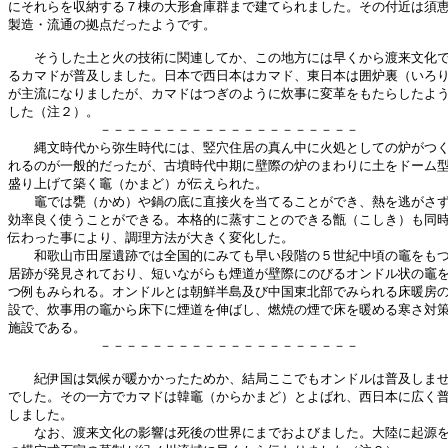
にそれらを収納する７棟の大形倉庫群まで建てられました。その付近は須恵
製造・流通の拠点だったようです。

　　そうした土と火の技術に関連してか、この地方には早くから渡来文化で
るカマドが普及しました。日本で西日本はカマド、東日本は囲炉裏（いろり
が主流になりましたが、カマドはつぎのように炊事に変革をもたらしたよう
した（注２）。

　　　　　　　－－－－－－－－－－－－－－－－－－－－

　　縄文時代から弥生時代には、竪穴住居の真ん中に火処としての炉がつく
れるのが一般的だったが、古墳時代中期に壁際の炉のまわりに土をドーム型
盛り上げて築く竈（かまど）が伝えられた。

　　竈では甕（かめ）や鍋の底に直接火を当てることができ、熱を逃がさず
効率良く使うことができる。本格的に蒸すことのできる甑（こしき）も同時
伝わった事により、調理方法が大きく変化した。

　　和歌山市田屋遺跡では全国的にみても早い段階の５世紀中頃の竈をもつ
居跡が発見されており、短いながらも煙道が壁際にのびるオンドル状の竈を
つ例もみられる。オンドルとは朝鮮半島及び中国東北部でみられる床暖房の
設で、炊事用の竈から床下に煙道を伸ばし、燃焼の煙で床を暖める寒さ対策
施設である。

　　　　　　　－－－－－－－－－－－－－－－－－－－－

　　紀伊国は気候が暖かかったためか、結局ここでもオンドルは普及しませ
でした。その一方でカマドは韓竈（からかまど）とよばれ、西日本に広く普
しました。

　　なお、渡来文化の影響は死後の世界にまでおよびました。大陸に起源を