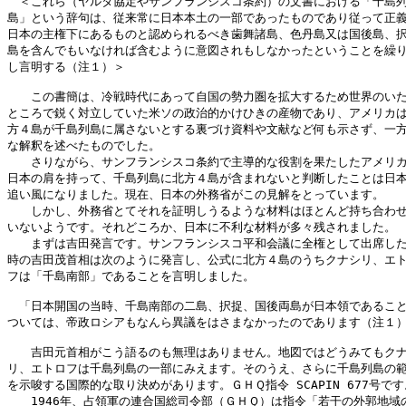
　＜これら（ヤルタ協定やサンフランシスコ条約）の文書における「千島列
島」という辞句は、従来常に日本本土の一部であったものであり従って正義
日本の主権下にあるものと認められるべき歯舞諸島、色丹島又は国後島、択
島を含んでもいなければ含むように意図されもしなかったということを繰り
し言明する（注１）＞

　　この書簡は、冷戦時代にあって自国の勢力圏を拡大するため世界のいた
ところで鋭く対立していた米ソの政治的かけひきの産物であり、アメリカは
方４島が千島列島に属さないとする裏づけ資料や文献など何も示さず、一方
な解釈を述べたものでした。

　　さりながら、サンフランシスコ条約で主導的な役割を果たしたアメリカ
日本の肩を持って、千島列島に北方４島が含まれないと判断したことは日本
追い風になりました。現在、日本の外務省がこの見解をとっています。

　　しかし、外務省とてそれを証明しうるような材料はほとんど持ち合わせ
いないようです。それどころか、日本に不利な材料が多々残されました。

　　まずは吉田発言です。サンフランシスコ平和会議に全権として出席した
時の吉田茂首相は次のように発言し、公式に北方４島のうちクナシリ、エト
フは「千島南部」であることを言明しました。

　「日本開国の当時、千島南部の二島、択捉、国後両島が日本領であること
ついては、帝政ロシアもなんら異議をはさまなかったのであります（注１）
　　吉田元首相がこう語るのも無理はありません。地図ではどうみてもクナ
リ、エトロフは千島列島の一部にみえます。そのうえ、さらに千島列島の範
を示唆する国際的な取り決めがあります。ＧＨＱ指令 SCAPIN 677号です。
　　1946年、占領軍の連合国総司令部（ＧＨＱ）は指令「若干の外郭地域の