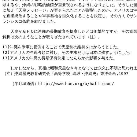
頭するや、沖縄の戦略的価値が重要視されるようになりました。そうした情
に加え「天皇メッセージ」が寄せられたことが影響したのか、アメリカは沖
を直接統治することや軍事基地を恒久化することを決定し、その方向でサン
ランシスコ条約を結びました。

　　天皇がＧＨＱに沖縄の長期放棄を提案したとは衝撃的ですが、その意図
解釈は次のようなことが取りざたされています（注）。

(1)沖縄を米軍に提供することで天皇制の維持をはかろうとした。

(2)アメリカの沖縄占領に対し、その主権だけは日本に残すようにした。

(3)アメリカの沖縄の長期保有決定になんらかの影響を与えた。

　　しかしながら、真相は昭和天皇なき今となっては永久に不明と思われま
（注）沖縄歴史教育研究会『高等学校 琉球・沖縄史』東洋企画,1997

　　（半月城通信）http://www.han.org/a/half-moon/
