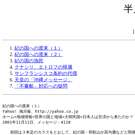
半
紀の国への渡来（１）
紀の国への渡来（２）
紀の国の漁民
クナシリ、エトロフの帰属
サンフランシスコ条約の代償
天皇の「沖縄メッセージ」
「不審船」対応への疑問
紀の国への渡来（１）

Yahoo! 掲示板、http://yahoo.co.jp

ホーム>地域情報>世界の国と地域>大韓民国>日本人は百済から来たのか？

2001年11月11日、メッセージ：4118

　　前回は３本足のカラスをとおして、紀の国・和歌山が高句麗などと関係