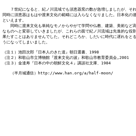
　　７世紀になると、紀ノ川流域でも須恵器窯の数が急増しましたが、それ
同時に須恵器はもはや渡来文化の範疇には入らなくなりました。日本化の達
といえます。

　　同時に渡来文化も単純なモノからやがて学問や仏教、建築、美術など高
なものへと変容していきましたが、これらの面で紀ノ川流域は先進的な役割
果たすことはありませんでした。それどころか、しだいに時代に遅れをとる
うになってしまいました。

（注１）池田次郎『日本人のきた道』朝日選書、1998

（注２）和歌山市立博物館『渡来文化の波』和歌山市教育委員会,2001

（注３）金達寿『日本の中の朝鮮文化４』講談社文庫、1984

　　（半月城通信）http://www.han.org/a/half-moon/
