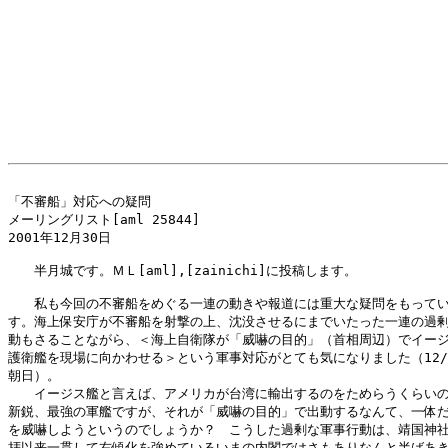
「不審船」対応への疑問

メーリングリスト[aml 25844]

2001年12月30日

　　半月城です。ＭＬ[aml],[zainichi]に投稿します。

　　私も今回の不審船をめぐる一連の動きや報道には重大な疑問をもってい
す。海上保安庁が不審船を射撃の上、沈没させるにまでいたった一連の過剰
動もさることながら、＜海上自衛隊が「威嚇の目的」（首相周辺）でイージ
護衛艦を現場に向かわせる＞という軍事対応がとても気になりました（12/2
朝日）。

　　イージス艦と言えば、アメリカが台湾に輸出するのをためらうくらいの
新鋭、最強の軍艦ですが、それが「威嚇の目的」で出動するなんて、一体だ
を威嚇しようというのでしょうか？　こうした過剰な軍事行動は、靖国神社
拝以来一貫して右傾化を強めているいまの内閣ではさもありなんと半ばあき