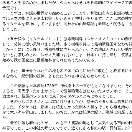
あることをほのめかしましたが、今回からはそれを具体的にマイペースで書
予定です。

　　まずは、神話の世界から始めることにします。和歌山市内に初詣の地と
ては三本の指に入る伊太祁曽（いたきそ）神社があります。ここは木の神で
るイタケルを祭神にしていますが、同神社の由緒略記は新羅との関係をこう
しました。

　＜五十猛命（イタケルノミコト）は素戔嗚尊（スサノオノミコト）の御子
して、父神に従い天降りました時、多く樹種を持って最初新羅国すなわち韓
（からくに）に天降り、播種植林に当たられたが、この地はふさわしい地で
ないとおぼしめされ、我が大八洲（おおやしま、日本）に持ち帰り、筑紫よ
始めて我が国全土に播種植林せられたもうたのである。

　・・・

　　また、鎮座せられたこの地を木の国（のちに紀伊に改む）と称するに至
すなわち「紀伊国の祖神」ともたたうべき神であらせられる＞

　　この物語は日本書紀(720年)神代巻上の一書がもとになりました。それ
よると、高天原（たかまがはら）で乱暴狼藉をはたらいたスサノオは、そこ
追放され、新羅のソシモリに息子のイタケルとともに移りました。

　　そのうちにスサノオは出雲に渡りましたが、息子のイタケルは筑紫に渡
ました。イタケルは、新羅には植えなかった樹木の種をそこから植え始め、
がて大八洲を青山にしました。のちに、かれは紀伊の紀ノ川流域に鎮座しま
た。

　　最初に落ち着いたのが、これも三大初詣の地として人気のある市内の日
神宮でした。この神社の呼び方ですが、近くにある私鉄の駅「日前宮」がニ