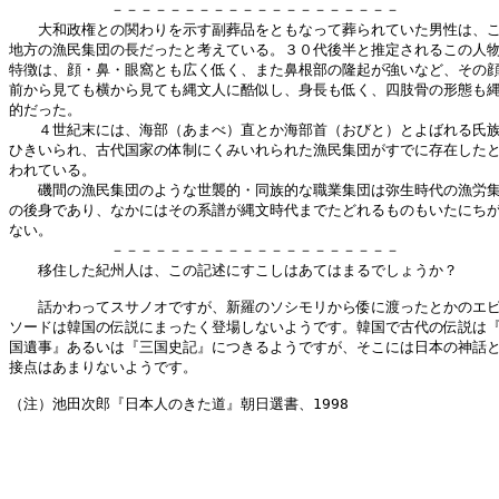
　　　　　　　－－－－－－－－－－－－－－－－－－－－

　　大和政権との関わりを示す副葬品をともなって葬られていた男性は、こ
地方の漁民集団の長だったと考えている。３０代後半と推定されるこの人物
特徴は、顔・鼻・眼窩とも広く低く、また鼻根部の隆起が強いなど、その顔
前から見ても横から見ても縄文人に酷似し、身長も低く、四肢骨の形態も縄
的だった。

　　４世紀末には、海部（あまべ）直とか海部首（おびと）とよばれる氏族
ひきいられ、古代国家の体制にくみいれられた漁民集団がすでに存在したと
われている。

　　磯間の漁民集団のような世襲的・同族的な職業集団は弥生時代の漁労集
の後身であり、なかにはその系譜が縄文時代までたどれるものもいたにちが
ない。

　　　　　　　－－－－－－－－－－－－－－－－－－－－

　　移住した紀州人は、この記述にすこしはあてはまるでしょうか？

　　話かわってスサノオですが、新羅のソシモリから倭に渡ったとかのエピ
ソードは韓国の伝説にまったく登場しないようです。韓国で古代の伝説は『
国遺事』あるいは『三国史記』につきるようですが、そこには日本の神話と
接点はあまりないようです。

（注）池田次郎『日本人のきた道』朝日選書、1998  
