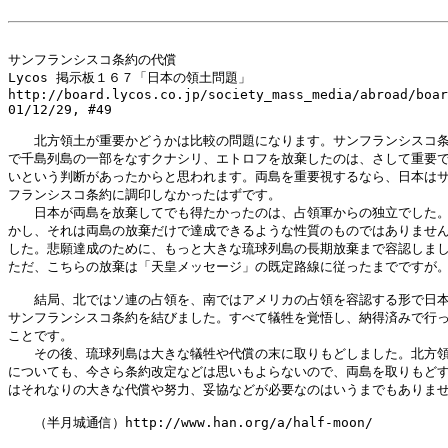
サンフランシスコ条約の代償 

Lycos 掲示板１６７「日本の領土問題」

http://board.lycos.co.jp/society_mass_media/abroad/boar
01/12/29, #49

　　北方領土が重要かどうかは比較の問題になります。サンフランシスコ条
で千島列島の一部をなすクナシリ、エトロフを放棄したのは、さして重要で
いという判断があったからと思われます。両島を重要視するなら、日本はサ
フランシスコ条約に調印しなかったはずです。 

　　日本が両島を放棄してでも得たかったのは、占領軍からの独立でした。
かし、それは両島の放棄だけで達成できるような性質のものではありません
した。悲願達成のために、もっと大きな琉球列島の長期放棄まで容認しまし
ただ、こちらの放棄は「天皇メッセージ」の既定路線に従ったまでですが。 
　　結局、北ではソ連の占領を、南ではアメリカの占領を容認する形で日本
サンフランシスコ条約を結びました。すべて犠牲を覚悟し、納得済みで行っ
ことです。 

　　その後、琉球列島は大きな犠牲や代償の末に取りもどしました。北方領
についても、今さら条約改定などは思いもよらないので、両島を取りもどす
はそれなりの大きな代償や努力、妥協などが必要なのはいうまでもありませ
　　（半月城通信）http://www.han.org/a/half-moon/ 
