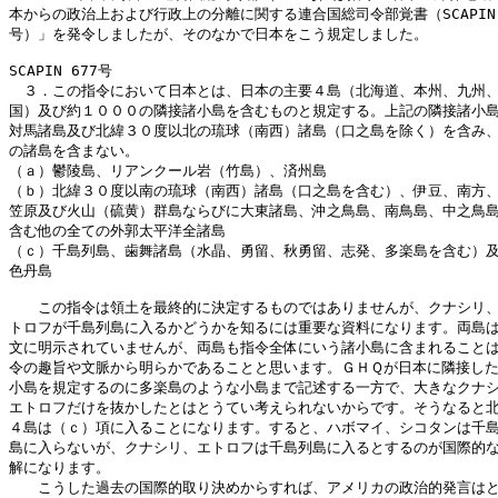
本からの政治上および行政上の分離に関する連合国総司令部覚書（SCAPIN 6
号）」を発令しましたが、そのなかで日本をこう規定しました。

SCAPIN 677号

　３．この指令において日本とは、日本の主要４島（北海道、本州、九州、
国）及び約１０００の隣接諸小島を含むものと規定する。上記の隣接諸小島
対馬諸島及び北緯３０度以北の琉球（南西）諸島（口之島を除く）を含み、
の諸島を含まない。

（ａ）鬱陵島、リアンクール岩（竹島）、済州島

（ｂ）北緯３０度以南の琉球（南西）諸島（口之島を含む）、伊豆、南方、
笠原及び火山（硫黄）群島ならびに大東諸島、沖之鳥島、南鳥島、中之鳥島
含む他の全ての外郭太平洋全諸島

（ｃ）千島列島、歯舞諸島（水晶、勇留、秋勇留、志発、多楽島を含む）及
色丹島

　　この指令は領土を最終的に決定するものではありませんが、クナシリ、
トロフが千島列島に入るかどうかを知るには重要な資料になります。両島は
文に明示されていませんが、両島も指令全体にいう諸小島に含まれることは
令の趣旨や文脈から明らかであることと思います。ＧＨＱが日本に隣接した
小島を規定するのに多楽島のような小島まで記述する一方で、大きなクナシ
エトロフだけを抜かしたとはとうてい考えられないからです。そうなると北
４島は（ｃ）項に入ることになります。すると、ハボマイ、シコタンは千島
島に入らないが、クナシリ、エトロフは千島列島に入るとするのが国際的な
解になります。

　　こうした過去の国際的取り決めからすれば、アメリカの政治的発言はと