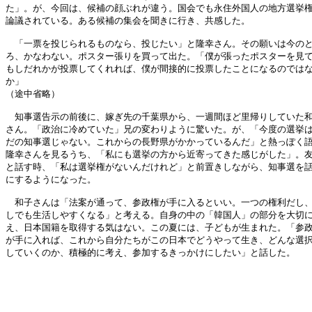
た」。が、今回は、候補の顔ぶれが違う。国会でも永住外国人の地方選挙権
論議されている。ある候補の集会を聞きに行き、共感した。

　「一票を投じられるものなら、投じたい」と隆幸さん。その願いは今のと
ろ、かなわない。ポスター張りを買って出た。「僕が張ったポスターを見て
もしだれかが投票してくれれば、僕が間接的に投票したことになるのではな
か」

（途中省略）

　知事選告示の前後に、嫁ぎ先の千葉県から、一週間ほど里帰りしていた和
さん。「政治に冷めていた」兄の変わりように驚いた。が、「今度の選挙は
だの知事選じゃない。これからの長野県がかかっているんだ」と熱っぽく語
隆幸さんを見るうち、「私にも選挙の方から近寄ってきた感じがした」。友
と話す時、「私は選挙権がないんだけれど」と前置きしながら、知事選を話
にするようになった。

　和子さんは「法案が通って、参政権が手に入るといい。一つの権利だし、
しでも生活しやすくなる」と考える。自身の中の「韓国人」の部分を大切に
え、日本国籍を取得する気はない。この夏には、子どもが生まれた。「参政
が手に入れば、これから自分たちがこの日本でどうやって生き、どんな選択
していくのか、積極的に考え、参加するきっかけにしたい」と話した。
