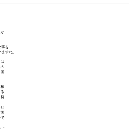
が

事を

ますね。

は

の

国

核

る

発

せ

国

で

ご
