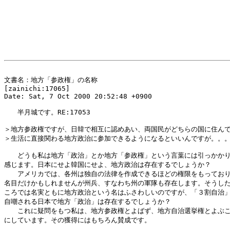
文書名：地方「参政権」の名称

[zainichi:17065]

Date: Sat, 7 Oct 2000 20:52:48 +0900

　　半月城です。RE:17053

＞地方参政権ですが、日韓で相互に認めあい、両国民がどちらの国に住んで
＞生活に直接関わる地方政治に参加できるようになるといいんですが。。。
　　どうも私は地方「政治」とか地方「参政権」という言葉には引っかかり
感じます。日本にせよ韓国にせよ、地方政治は存在するでしょうか？

　　アメリカでは、各州は独自の法律を作成できるほどの権限をもっており
名目だけかもしれませんが州兵、すなわち州の軍隊も存在します。そうした
ころでは名実ともに地方政治という名はふさわしいのですが、「３割自治」
自嘲される日本で地方「政治」は存在するでしょうか？

　　これに疑問をもつ私は、地方参政権とよばず、地方自治選挙権とよぶこ
にしています。その獲得にはもちろん賛成です。
