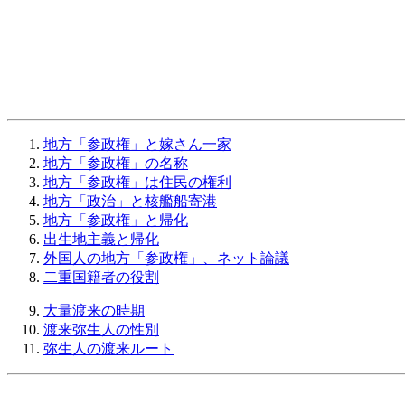
地方「参政権」と嫁さん一家
地方「参政権」の名称
地方「参政権」は住民の権利
地方「政治」と核艦船寄港
地方「参政権」と帰化
出生地主義と帰化
外国人の地方「参政権」、ネット論議
二重国籍者の役割
大量渡来の時期
渡来弥生人の性別
弥生人の渡来ルート