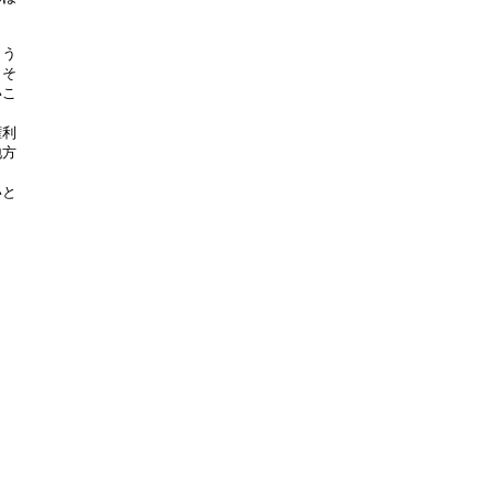
う

そ

こ

利

方

と
