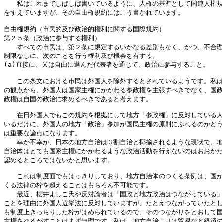
　　私はこれまでしばしば書いているように、人権の基準として国連人権規
をすえていますが、その自由権規約にはこう書かれています。

自由権規約（市民的及び政治的権利に関する国際規約）

第２５条（政治に参与する権利）

　　すべての市民は、第２条に規定するいかなる差別もなく、かつ、不合理
制限なしに、次のことを行う権利及び機会を有する。

(a)直接に、又は自由に選んだ代表者を通じて、政治に参与すること。

　　この条文における市民は外国人を除外するとされているようです。私は
の観点から、外国人は国家主権にかかわる参政権を主張すべきでなく、国政
政権は自国の政治に求めるべきであると考えます。

　　在日外国人でもこの規約を根拠にして地方「参政権」に反対している人
いるだけに、外国人の地方「政治」参加が国民主権の原則にふれるのかどう
は重要な論点になります。

　　幸か不幸か、日本の地方自治は３割自治と揶揄されるような現状で、地
自治体はとても国家主権にかかわるような政治活動を行えないのはおおかた
認めるところではないかと思います。

　　これは制度面でもはっきりしており、地方自治体のつくる条例は、国が
くる法律の枠を超えることはもちろん不可能です。

　　最近、櫻井よしこ氏や反対論者は「国政と地方政治はつながっている」
ことを理由に外国人選挙法に反対していますが、たとえつながっていたとし
も制度上きっちりした枠がはめられているので、そのつながりをとおして国
主権をゆるがすことはまず無理です。私は、地方自治よりは貿易など経済の