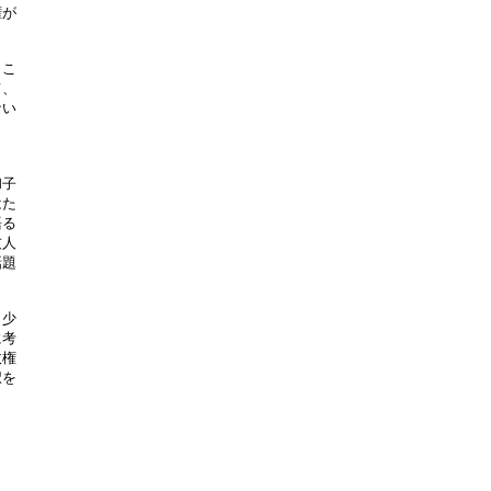
が

こ

、

い

子

た

る

人

題

少

考

権

を
