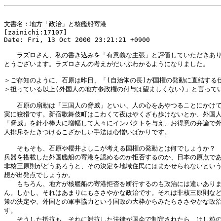
文書名：地方「政治」と核艦船寄港

[zainichi:17107]

Date: Fri, 13 Oct 2000 23:21:21 +0900

　　ラズロさん、私の書き込みを「有意義な主張」と評価していただきあり
とうございます。ラズロさんの考えがだいぶわかるようになりました。

＞ご存知のように、石原は昨日、「(自治体の長)が国権の発動に直結する仕
＞担っている以上(外国人の地方参政権の付与は望ましくない)」と言ってい
　　石原の扇動は「三国人の脅威」といい、人の心をあやつることにかけて
実に狡猾です。新宿歌舞伎町はこわくて夜はやくざも歩けないとか、外国人
「脅威」を針小棒大に増幅して人々にインパクトを与え、お得意の弁論で外
人排斥をたきつけるこざかしい手法は心憎いばかりです。

　　そもそも、石原や櫻井よしこが考える国権の発動とは何でしょうか？　
兵器を搭載した外国艦船の寄港を認めるのか拒否するのか、日本の原点であ
非核三原則がどうあろうと、その決定を地域住民にはまかせられないという
想が出発点でしょうか。

　　もちろん、地方が核艦船の寄港拒否を断行するのも政治には違いありま
ん。しかし、それはあまりにもささやかな政治です。それは非核三原則など
策の決定や、外国との軍事協力という国政の大枠からみたらささやかな政治
す。

　　そうした抵抗も、それに対抗した法律が国会で制定されたら、けし粒の