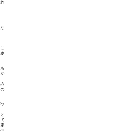
約

な

こ

参

も

か

方

の

つ

と

て

家

ほ
