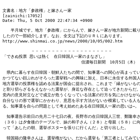
文書名：地方「参政権」と嫁さん一家

[zainichi:17052]

Date: Thu, 5 Oct 2000 22:47:34 +0900

　　半月城です。地方「参政権」にからんで、嫁さん一家が地方新聞に載り
したので一部紹介します。なお、全文は下記のＵＲＬにあります。

http://www.shinmai.co.jp/news/2000/10/05/002.htm

　　　　　　　－－－－－－－－－－－－－－－－－－－－

「できぬ投票 思いは熱く　在日韓国人一家のまなざし」

            　　　　　　　　　　　　信濃毎日新聞　10月5日（木）

　県内に暮らす在日韓国・朝鮮人たちの間で、知事選への関心が高まってい
かつてない顔ぶれがそろった選挙戦への興味に加え、日本に永住する外国人
地方選挙の投票権を認める法案が国会に提出され、これまで「縁がないもの
と割り切らざるをえなかった選挙が、身近な存在として迫ってきたからだ。
党内の意見対立などで成立が危うくなっている法案の行方を気にかけながら
自分なりの形で選挙にかかわり、意思を示す方法がないか模索している人も
る。知事選を自らの問題として考え始めたある在日韓国人一家の思いは―。

　知事選告示前日の先月二十七日の夜。長野市の在日韓国人三世、鄭隆幸さ
（３６）は夕食後のテーブルで、妹の和子さん（２８）と母親（５８）に向
って「あしたの朝、選挙ポスターを張りに行くんだ」と切り出した。

　韓国籍の隆幸さんは、選挙権がない。だから選挙も「第三者としてみてい