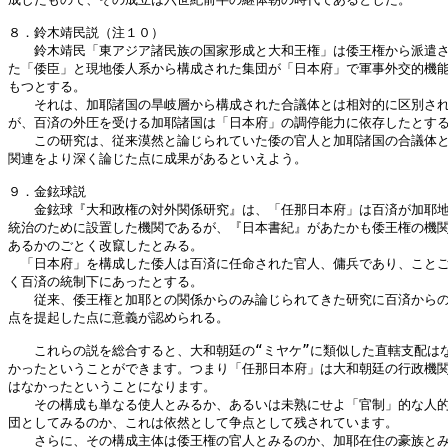
８．鈴木靖民説（注１０）

　　鈴木靖民「東アジア諸民族の国家形成と大和王権」は倭王権から派遣さ
た「倭臣」と現地倭人系から構成された集団が「日本府」で軍事外交的機能
もつとする。

　　それは、加耶諸国の旱岐層から構成された合議体とは相対的に区別され
が、百済の外圧を受ける加耶諸国は「日本府」の調停能力に依存したとする
　　この研究は、従来漠然と論じられていた倭の官人と加耶諸国の合議体と
関連をより深く論じた点に成果があるといえよう。

９．金鉉球説

　　金鉉球『大和政権の対外関係研究』は、「任那日本府」は百済が加耶地
統治のために設置した機関であるが、『日本書紀』があたかも倭王権の機関
あるかのごとく改竄したとみる。

　「日本府」を構成した倭人は百済に任命された官人、傭兵であり、ことご
く百済の統制下にあったとする。

　　従来、倭王権と加耶との関係からのみ論じられてきた研究に百済からの
点を提起した点に意義が認められる。

　　これらの説を総合すると、大和朝廷の“ミヤケ”に類似した直轄支配はな
かったということができます。つまり「任那日本府」は大和朝廷の行政機関
はなかったということになります。

　　その構成も単なる使人とみるか、あるいは未熟にせよ「官制」的な人的
団としてみるのか、これは依然として争点として残されています。

　　さらに、その構成主体は倭王権の官人とみるのか、加耶在住の豪族とみ