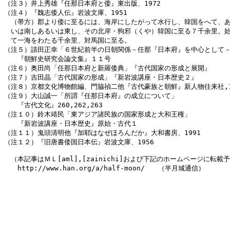
（注３）井上秀雄『任那日本府と倭』東出版、1972

（注４）『魏志倭人伝』岩波文庫、1951

　（帯方）郡より倭に至るには、海岸にしたがって水行し、韓国をへて、あ
　いは南しあるいは東し、その北岸・狗邪（くや）韓国に至る７千余里。始
　て一海をわたる千余里、対馬国に至る。

（注５）請田正幸「６世紀前半の日朝関係－任那『日本府』を中心として－
　　『朝鮮史研究会論文集』１１号

（注６）奥田尚「任那日本府と新羅倭典」『古代国家の形成と展開』

（注７）吉田晶「古代国家の形成」『新岩波講座・日本歴史２』

（注８）京都文化博物館編、門脇禎二他『古代豪族と朝鮮』新人物往来社,19
（注９）大山誠一「所謂『任那日本府』の成立について」

　　『古代文化』260,262,263

（注１０）鈴木靖民「東アジア諸民族の国家形成と大和王権」

　　『新岩波講座・日本歴史』原始・古代１

（注１１）鬼頭清明他『加耶はなぜほろんだか』大和書房、1991

（注１２）『旧唐書倭国日本伝』岩波文庫、1956

　（本記事はＭＬ[aml],[zainichi]および下記のホームページに転載予
　　http://www.han.org/a/half-moon/　　（半月城通信）
