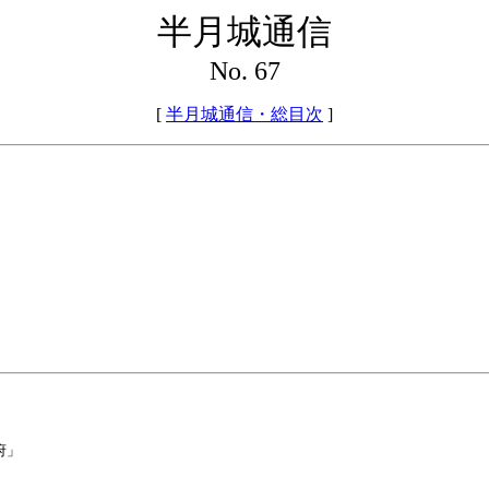
半月城通信
No. 67
[
半月城通信・総目次
]
府」
