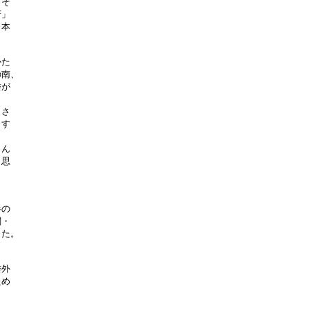
そ

」

本

た

南、

が

さ

す

ん

思

の

・

た。

外

め
