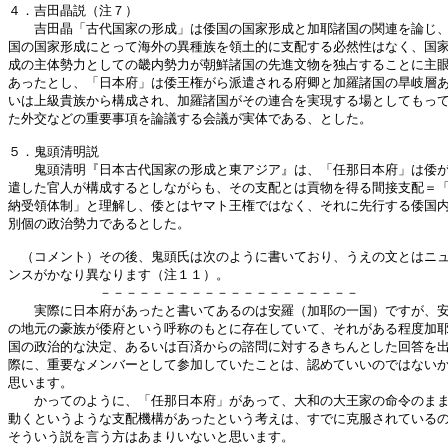
４．吉田晶説（注７）

　　吉田晶「古代国家の形成」は倭国の国家形成と加耶諸国の関連を論じ、
国の国家形成にとって海外の異種族を領土的に支配する必然性はなく、国家
成の主体勢力としての畿内勢力が朝鮮諸国の先進文物を独占することに主眼
あったとし、「日本府」は倭王権がら派遣される府卿と加羅諸国の旱岐層あ
いは上級貴族から構成され、加羅諸国がその連合を実現する場としてもって
た外交などの重要事項を論議する会議が実体である、とした。

５．鬼頭清明説

　　鬼頭清明『日本古代国家の形成と東アジア』は、「任那日本府」は倭が
遣した官人が構成するとしながらも、その支配とは貢物を得る間接支配＝「
納受領体制」と理解し、倭とはヤマト王権ではなく、それに先行する倭国内
別個の政治勢力であるとした。

　（コメント）その後、鬼頭氏は次のように書いており、うえの文とはニュ
ンスがかなり異なります（注１１）。

　　　　　　　－－－－－－－－－－－－－－－－－－－－

　　実際に日本府があったと書いてあるのは安羅（加耶の一国）ですが、安
の地元の豪族が倭府という呼称のもとに存在していて、それがある程度加耶
国の政治的な決定、あるいは百済からの諮問に対するきちんとした回答を出
際に、重要なメンバーとして参加していたことは、認めていいのではないか
思います。

　　かってのように、「任那日本府」があって、大和の大王家の命令のまま
動くというような支配機構があったという考えは、すでに克服されているの
そういう説を言う方はあまりいないと思います。
