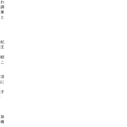
わ

調

東

と

紀

王

耶

こ

済

に

子



加

構
