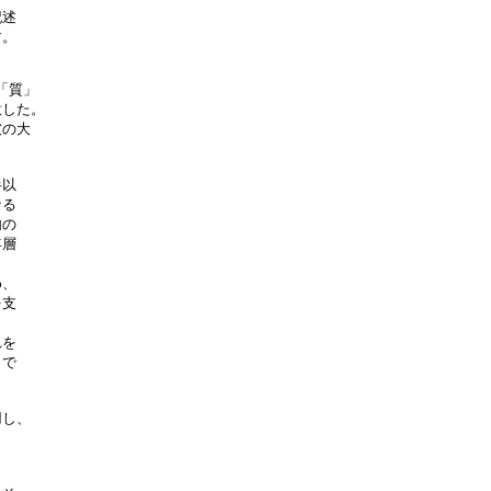
述

。

質」

した。

の大

以

る

の

層

、

支

を

で

し、
