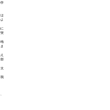
学

は

よ

に

突

地

ま

え

部

太

我



、
