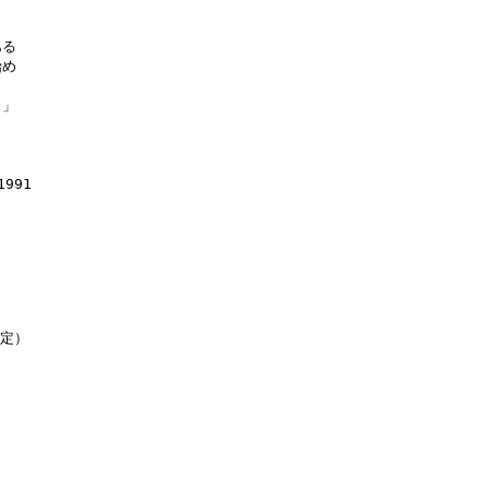
る

め

」

91

定）
