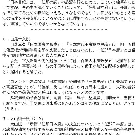
　『日本書紀』は、「任那の調」の起源を語るために、こういう編纂をした
けですが、その中を読んでいくことによって、「任那日本府」は、任那から
を取り立てるための機関といえるようなものでもなく、任那を中心とする洛
江の沿岸を直接支配しているかのように理解することが事実でないというこ
は、確認していいのではないかと思っています。

　　　　　　　－－－－－－－－－－－－－－－－－－－－

６．山尾幸久説

　　山尾幸久『日本国家の形成』、『日本古代王権形成史論』は、四、五世
に倭王権が朝鮮半島南部を支配したことはないとし、「任那日本府」とは倭
権が加耶地方に派遣した官人であるとした。

　　また、官人派遣の史的起源については、百済人木満致が五世紀前半に加
を支配した事実があり、彼の倭国移住によって倭王が加耶支配権を継承した
とに起因すると論じた。

　（コメント）木満致は『日本書紀』や朝鮮の『三国史記』にも登場する百
の高級官僚ですが、門脇禎二氏によれば、かれは日本に渡来し、大和の曽我
住んだので蘇我満致と呼ばれるようになったとのことです。

　　蘇我満致の子孫は韓子、高麗、稲目、馬子、堅塩媛、用明天皇、聖徳太
と続きますが、子や孫に渡来系の名があるのはその傍証になるとのことです
（注８）。

７．大山誠一説（注９）

　　大山誠一「所謂『任那日本府』の成立について」は「任那日本府」は、
耶諸国が独立を維持するために加耶諸国の王と日本府官人が一種の合議体を
成したもので、その成立は六世紀前半の継体朝の時代であるとした。
