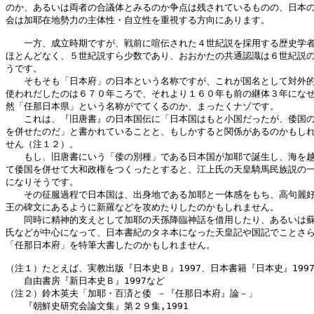
のか、あるいは両者の合議体とみるのか争点は残されているものの、日本の
会は加耶在地勢力の主体性・自立性を重視する方向にあります。

　　一方、成立時期ですが、戦前に喧伝された４世紀説を採用する歴史学者
ほとんどなく、５世紀説すら少数であり、おおかたの共通認識は６世紀説の
うです。

　　そもそも「日本府」の日本という名称ですが、これが国名として対外的
使われだしたのは６７０年ころで、それより１６０年も前の継体３年になぜ
然「任那日本県」という名称がでてくるのか、まったくナゾです。

　　これは、『旧唐書』の日本国伝に「日本国はもと小国だったが、倭国の
を併せたのだ」と書かれていることと、もしかすると関係があるのかもしれ
せん（注１２）。

　　もし、旧唐書にいう「倭の別種」である日本国が加耶で誕生し、海を越
て倭国を併せて大和政権をつくったとすると、江上氏の天皇騎馬民族説の一
になりそうです。

　　その征服過程で日本国は、出身地である加耶と一体感をもち、高句麗好
王の碑文にあるように新羅などを攻めたりしたのかもしれません。

　　同時に精神的支えとして加耶の天孫降臨神話を借用したり、あるいは蘇
氏などが中心になって、日本書紀のタネ本になった天皇記や国記でことさら
「任那日本府」を特筆大書したのかもしれません。

（注１）たとえば、実教出版『日本史Ｂ』1997、日本書籍『日本史』1997
　　自由書房『新日本史Ｂ』1997など

（注２）鈴木英夫「加耶・百済と倭 －『任那日本府』論－」

　　『朝鮮史研究会論文集』第２９集,1991
