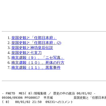
皇国史観と「任那日本府」
皇国史観と「任那日本府」(2)
皇国史観と神功皇后伝説
皇国史観と七支刀
南京虐殺（９）、「ニセ写真」
南京虐殺（１０）、死体の行方
南京虐殺（１１）、黒客事件
- FNETD  MES( 8):情報集積 ／ 歴史の中の政治 00/01/02 -

09306/09306 PFG00017  半月城           皇国史観と「任那日本
( 8)   00/01/02 21:50  09231へのコメント
