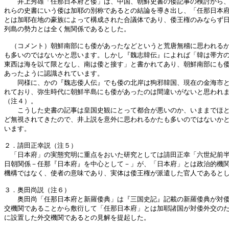
　　井上秀雄「任那日本府と倭」は、中国、朝鮮史書の倭記事の検討から、
れらの史書にいう倭は加耶の別称であるとの結論を導き出し、「任那日本府
とは加耶在地の豪族によって構成された合議体であり、倭王権のみならず日
列島の勢力とは全く無関係であるとした。

　（コメント）朝鮮南部にも倭があったなどというと荒唐無稽に思われるか
も多いのではないかと思います。しかし『魏志韓伝』によれば「韓は帯方の
東西は海を以て限となし、南は倭と接す」と書かれてあり、朝鮮南部にも倭
あったように認識されています。

　　同様に、かの『魏志倭人伝』でも倭の北岸は狗邪韓国、現在の金海市と
れており、弥生時代に朝鮮半島にも倭があったのは間違いがないと思われま
（注４）。

　　こうした史書の記事は皇国史観にとって都合が悪いのか、いままでほと
ど無視されてきたので、井上説を意外に思われるかたも多いのではないかと
います。

２．請田正幸説（注５）

　「日本府」の実態究明に重点をおいた研究としては請田正幸「六世紀前半
日朝関係－任那『日本府』を中心として－」が、「日本府」とは政治的機関
機構ではなく、使者の意味であり、実体は倭王権が派遣した官人であるとし
３．奥田尚説（注６）

　　奥田尚「任那日本府と新羅倭典」は『三国史記』記載の新羅倭典が対倭
交機関であることから敷衍して「任那日本府」とは加耶諸国が対倭外交のた
に設置した外交機関であるとの見解を提起した。
