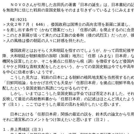
　　ＮＯＶＯさんが引用した吉田氏の著書『日本の誕生』は、日本書紀の記
を無批判に信じた戦前の皇国史観をそのまま引きずっているようにみえます
　　RE:9231

＞大化２年７月（ 646）、倭国政府は国博士の高向玄理を新羅に派遣し、「
＞を差し出す条件で（かねて懸案だった）「任那の調」を廃止するのに合意
＞このとき新羅が送って来たのは王族の金春秋（後の武烈王）だったが、彼
＞人の風格は倭の朝廷の人々に好感を持たれた。

　　倭国政府とはおそらく大和朝廷を指すのでしょうが、かって四世紀後半
降、大和朝廷が朝鮮南部の加耶（加羅）地方に「任那（みまな）日本府」な
機関を設置したとか、そこを拠点に任那から税（調）を徴収するなど倭国内
ミヤケと同様な直轄支配をしたとかいう、かっての皇国史観は今でも中高年
を中心に信者が多いようです。

　　こうした見方は、戦前の日本による朝鮮の植民地支配を当然視するため
「日鮮同祖論」をかかげ古代でも天皇が「任那日本府」を拠点に朝鮮半島を
配したという皇国史観の系譜につながるものです。

　　しかし、いまではこうした皇国史観は学会でほぼ否定されました。それ
反映して最近の高校教科書から「任那日本府」の記述はほとんど消えたよう
す（注１）。ここではそうした最近の流れを紹介したいと思います。

　　日本における「任那日本府」関係の最近の説を、鈴木氏の論文から引用
それに適宜私のコメントをつけ加えたいと思います（注２）。

１．井上秀雄説（注３）
