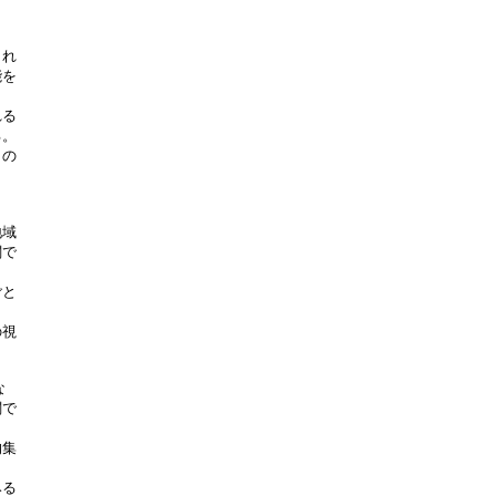
れ

を

る

。

の

域

で

と

視



で

集

る
