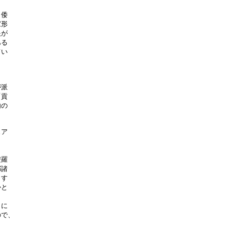
倭

形

が

る

い

派

貢

の

ア

羅

諸

す

と

に

で、
