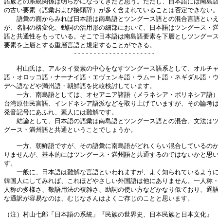
語族との系統関係は明らかになってきたと思う。ただし、日本語には南島語
の古い要素（語彙および接頭辞）が多く含まれていることは否定できない。
　　語彙の面からみれば日本語は南島語とツングース語との混合言語といえ
が、名詞の格変化、動詞の活用形の細部において、日本語はツングース・満
語と共通性をもっている。そこで日本語は南島語要素を下層としツングース
要素を上層とする重層言語と規定することができる。

　　　　　　　　　　　---------------------

　　村山氏は、アルタイ要素の中心をなすツングース語系として、オルチャ
語・オロッコ語・ナーナイ語・エヴェンキ語・ラムート語・ネギダル語・ウ
デヘ語などや満州語・朝鮮語を比較検討しています。

　　一方、南島語としては、オセアニア諸語（メラネシア・ポリネシア語）
台湾原住民言語、インドネシア語派などを取り上げていますが、その論考は
発音記号にあふれ、素人には難解です。

　　結論として、日本語の語彙は南島語とツングース語との混合、文法はツ
グース・満州語と共通ということでしょうか。

　　一方、朝鮮語ですが、その語彙に南島語がどれくらい混合しているのか
りませんが、基本的にはツングース・満州語と共通するのではないかと思い
す。

　　一般に、日本語は難解な言語といわれますが、よく知られているように
韓国人にしてみれば、これほどやさしい外国語は他にありません。一人称・
人称の多様さ、敬語用法の複雑さ、助詞の使い方などかなり似ており、逐語
な通訳が容易なのは、むじなさんはよくご存じのことと思います。

（注）村山七郎「日本語の系統」『民族の世界史、日本民族と日本文化』
