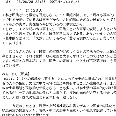
( 8)   98/06/28 22:35  00714へのコメント

　　＃７１４，むじなさん

＞私は民族という概念を否定しない。１９世紀以降、そして現在も基本的に
＞で世界が動いているのは事実だから。共同幻想に過ぎない民族といっても
＞何らかの実体、実在性を帯びているのは事実だから。

＞しかし、１２世紀の出来事まで、「民族」という言葉で説明しようという
＞違いだと言っているのです。民族問題に素人である、あなたや多くの人類
＞基本的な誤りは、「民族」というものが「昔から実体だった」と思ってい
＞にあります。

　　むじなさんのいう「民族」の定義がどのようなものであるのか、正確に
存じませんが、それは世間一般の定義と大きくずれているのではないかと思
ます。代表的な日本語による「民族」の定義は、たとえば広辞苑ではこう書
れています。

みん‐ぞく【民族】

(nation) 文化の伝統を共有することによって歴史的に形成され、同属意識
もつ人々の集団。文化の中でも特に言語を共有することが重要視され、また
教や生業形態が民族的な伝統となることも多い。社会生活の基本的な構成単
であるが、一定の地域内に住むとは限らず、複数の民族が共存する社会も多
また、人種・国民の範囲とも必ずしも一致しない。

　　こう定義したとき、現行の文部省検定教科書でゲルマン民族の移動とか
騎馬民族の盛衰などと、古代・中世の歴史を民族という概念で記述している
は別に不当ではないと思います。
