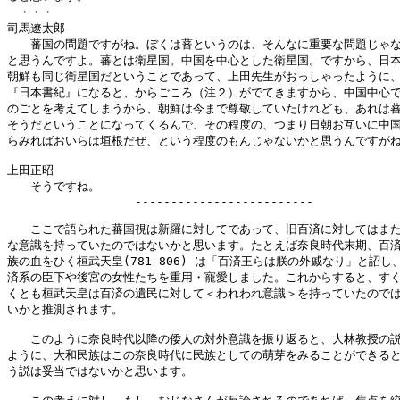
　・・・

司馬遼太郎

　　蕃国の問題ですがね。ぼくは蕃というのは、そんなに重要な問題じゃな
と思うんですよ。蕃とは衛星国。中国を中心とした衛星国。ですから、日本
朝鮮も同じ衛星国だということであって、上田先生がおっしゃったように、
『日本書紀』になると、からごころ（注２）がでてきますから、中国中心で
のごとを考えてしまうから、朝鮮は今まで尊敬していたけれども、あれは蕃
そうだということになってくるんで、その程度の、つまり日朝お互いに中国
らみればおいらは垣根だぜ、という程度のもんじゃないかと思うんですがね
上田正昭

　　そうですね。

　　　　　　　　　　　-------------------------

　　ここで語られた蕃国視は新羅に対してであって、旧百済に対してはまた
な意識を持っていたのではないかと思います。たとえば奈良時代末期、百済
族の血をひく桓武天皇(781-806) は「百済王らは朕の外戚なり」と詔し、
済系の臣下や後宮の女性たちを重用・寵愛しました。これからすると、すく
くとも桓武天皇は百済の遺民に対して＜われわれ意識＞を持っていたのでは
いかと推測されます。

　　このように奈良時代以降の倭人の対外意識を振り返ると、大林教授の説
ように、大和民族はこの奈良時代に民族としての萌芽をみることができると
う説は妥当ではないかと思います。
