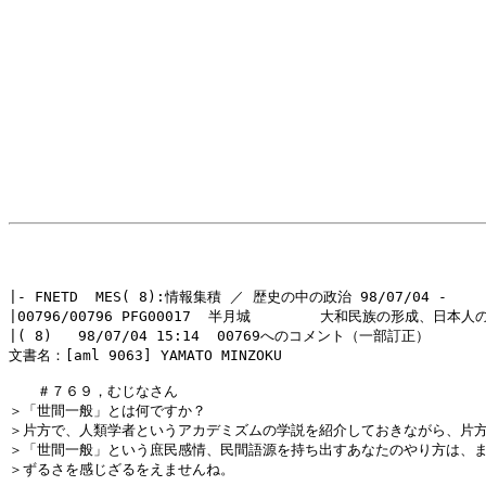
|- FNETD  MES( 8):情報集積 ／ 歴史の中の政治 98/07/04 -

|00796/00796 PFG00017  半月城        大和民族の形成、日本人の
|( 8)   98/07/04 15:14  00769へのコメント（一部訂正）

文書名：[aml 9063] YAMATO MINZOKU

　　＃７６９，むじなさん

＞「世間一般」とは何ですか？

＞片方で、人類学者というアカデミズムの学説を紹介しておきながら、片方
＞「世間一般」という庶民感情、民間語源を持ち出すあなたのやり方は、ま
＞ずるさを感じざるをえませんね。
