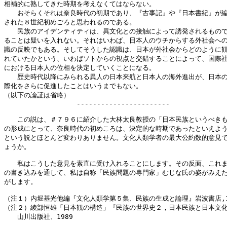
相補的に熟してきた時期を考えなくてはならない。

　　おそらくそれは奈良時代の初期であり、『古事記』や『日本書紀』が編
された８世紀初めごろと思われるのである。

　　民族のアイデンティティは、異文化との接触によって誘発されるもので
ることは疑いを入れない。それはいわば、日本人のウチからする外社会への
識の反映でもある。そしてそうした認識は、日本が外社会からどのように観
れていたかという、いわばソトからの視点と交錯することによって、国際社
における日本人の位相を決定していくことになる。

　　歴史時代以降にみられる異人の日本来航と日本人の海外進出が、日本の
際化をさらに促進したことはいうまでもない。

（以下の論証は省略）

　　　　　　　　　　　-----------------------

　　この説は、＃７９６に紹介した大林太良教授の「日本民族というべきも
の形成にとって、奈良時代の初めころは、決定的な時期であったといえよう
という説とほとんど変わりありません。文化人類学者の最大公約数的意見で
ょうか。

　　私はこうした意見を素直に受け入れることにします。その反面、これま
の書き込みを通して、私は自称「民族問題の専門家」むじな氏の姿がみえた
がします。

（注１）内堀基光他編『文化人類学第５集、民族の生成と論理』岩波書店,19
（注２）綾部恒雄「日本観の構造」『民族の世界史２，日本民族と日本文化
　　山川出版社、1989
