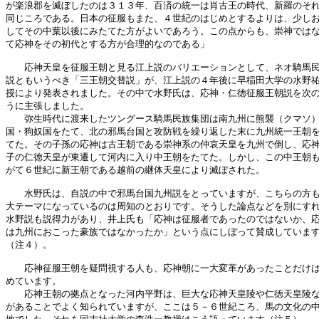
が楽浪郡を滅ぼしたのは３１３年、百済の統一は肖古王の時代、新羅のそれ
同じころである。日本の征服もまた、４世紀のはじめとするよりは、少しお
してその中葉以後にみたてた方がよいであろう。この点からも、崇神ではな
て応神をその初代とする方が合理的なのである」

　　応神天皇を征服王朝と見る江上説のバリエーションとして、ネオ騎馬民
説ともいうべき「三王朝交替説」が、江上説の４年後に早稲田大学の水野祐
授により発表されました。その中で水野氏は、応神・仁徳征服王朝説を次の
うに主張しました。

　　弥生時代に渡来したツングース騎馬民族集団は南九州に熊襲（クマソ）
国・狗奴国をたて、北の邪馬台国と攻防戦を繰り返した末に九州統一王朝を
てた。その子孫の応神は古王朝である崇神系の仲哀天皇を九州で倒し、応神
子の仁徳天皇が東遷して河内に入り中王朝をたてた。しかし、この中王朝も
がて６世紀に新王朝である越前の継体天皇により滅ぼされた。

　　水野氏は、自説の中で邪馬台国九州説をとっていますが、こちらの方も
大テーマになっているのは周知のとおりです。そうした論点などを別にすれ
水野説も説得力があり、井上氏も「応神は征服者であったのではないか、応
は九州におこった豪族ではなかったか」という点にしぼって賛成しています
（注４）。

　　応神征服王朝を疑問視する人も、応神朝に一大変革があったことだけは
めています。

　　応神王朝の拠点となった河内平野は、巨大な応神天皇陵や仁徳天皇陵な
があることでよく知られていますが、ここは５－６世紀ころ、馬の文化の中