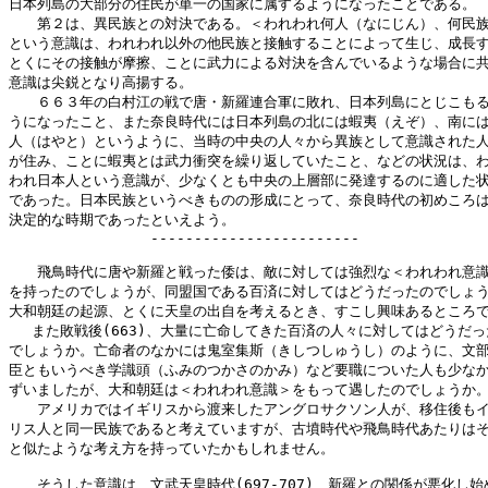
日本列島の大部分の住民が単一の国家に属するようになったことである。

　　第２は、異民族との対決である。＜われわれ何人（なにじん）、何民族
という意識は、われわれ以外の他民族と接触することによって生じ、成長す
とくにその接触が摩擦、ことに武力による対決を含んでいるような場合に共
意識は尖鋭となり高揚する。

　　６６３年の白村江の戦で唐・新羅連合軍に敗れ、日本列島にとじこもる
うになったこと、また奈良時代には日本列島の北には蝦夷（えぞ）、南には
人（はやと）というように、当時の中央の人々から異族として意識された人
が住み、ことに蝦夷とは武力衝突を繰り返していたこと、などの状況は、わ
われ日本人という意識が、少なくとも中央の上層部に発達するのに適した状
であった。日本民族というべきものの形成にとって、奈良時代の初めころは
決定的な時期であったといえよう。

　　　　　　　　　　------------------------

　　飛鳥時代に唐や新羅と戦った倭は、敵に対しては強烈な＜われわれ意識
を持ったのでしょうが、同盟国である百済に対してはどうだったのでしょう
大和朝廷の起源、とくに天皇の出自を考えるとき、すこし興味あるところで
　 また敗戦後(663)、大量に亡命してきた百済の人々に対してはどうだっ
でしょうか。亡命者のなかには鬼室集斯（きしつしゅうし）のように、文部
臣ともいうべき学識頭（ふみのつかさのかみ）など要職についた人も少なか
ずいましたが、大和朝廷は＜われわれ意識＞をもって遇したのでしょうか。
　　アメリカではイギリスから渡来したアングロサクソン人が、移住後もイ
リス人と同一民族であると考えていますが、古墳時代や飛鳥時代あたりはそ
と似たような考え方を持っていたかもしれません。

　　そうした意識は、文武天皇時代(697-707)、新羅との関係が悪化し始め