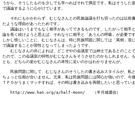
うから、そうしたものを少しでも学べればそれで満足です。私はそうした姿
で議論するように心がけています。

　　それにもかかわらず、むじなさんとの民族論議を打ち切ったのは以前書
たような理由があったためです。

　　議論はいうまでもなく相手があってできるものです。したがって相手と
論を長く続けようと思えば、それなりに相手と「あうんの呼吸」が必要です
しかし惜しいことに、むじなさんは、特に民族問題に関しては「罵倒」混じ
で議論することが習性となってしまったようです。

　　むじなさんの弁によれば、どこぞやの会議室では紳士であるとのことで
たので、この会議室の特性がむじなさんをそうさせたのかもしれません。も
とも、どちらの姿がむじなさんの本性に近いのかはわかりませんが。

　　民族問題に関して、むじなさんのそうしたの書き込みスタイルが、私と
ちょっと位相が合いません。元来、私は民族問題には関心が強いので、今後
ＴＰＯがうまくマッチすれば、その時は書き込みを再開したいと思っていま
　　http://www.han.org/a/half-moon/　　（半月城通信）
