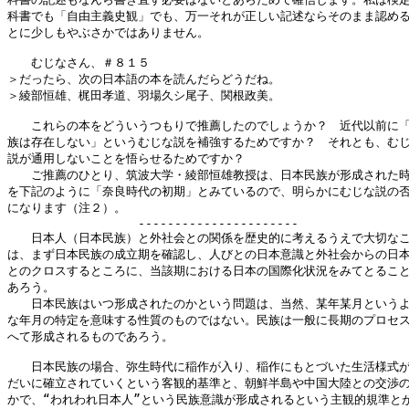
科書でも「自由主義史観」でも、万一それが正しい記述ならそのまま認める
とに少しもやぶさかではありません。

　　むじなさん、＃８１５

＞だったら、次の日本語の本を読んだらどうだね。

＞綾部恒雄、梶田孝道、羽場久シ尾子、関根政美。

　　これらの本をどういうつもりで推薦したのでしょうか？　近代以前に「
族は存在しない」というむじな説を補強するためですか？　それとも、むじ
説が通用しないことを悟らせるためですか？

　　ご推薦のひとり、筑波大学・綾部恒雄教授は、日本民族が形成された時
を下記のように「奈良時代の初期」とみているので、明らかにむじな説の否
になります（注２）。

　　　　　　　　　　　----------------------

　　日本人（日本民族）と外社会との関係を歴史的に考えるうえで大切なこ
は、まず日本民族の成立期を確認し、人びとの日本意識と外社会からの日本
とのクロスするところに、当該期における日本の国際化状況をみてとること
あろう。

　　日本民族はいつ形成されたのかという問題は、当然、某年某月というよ
な年月の特定を意味する性質のものではない。民族は一般に長期のプロセス
へて形成されるものであろう。

　　日本民族の場合、弥生時代に稲作が入り、稲作にもとづいた生活様式が
だいに確立されていくという客観的基準と、朝鮮半島や中国大陸との交渉の
かで、“われわれ日本人”という民族意識が形成されるという主観的規準とが