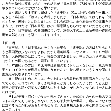
ころから微妙に変化し始め、その結果が『日本書紀』(720)の対外関係記述
示されているのではないかと思います。

　　日本書紀より８年前に完成した『古事記』ではおおぜい新羅から来たこ
をさして客観的に「渡来」と表現しましたが、『日本書紀』ではそれを「帰
化」とか「来帰」とか記しました。これらの語は、王化を慕っての渡来をさ
ようで、それだけ『日本書紀』は小中華意識をちらつかせていたともとれま
　　この『日本書紀』の蕃国視について、京都大学の上田正昭教授や作家の
馬遼太郎さんはこう語っています（注１）。

　　　　　　　　　　　-----------------------

上田正昭

　『古事記』と『日本書紀』をくらべた場合、『古事記』の方はどちらかと
うと蕃国視は少ないですよね。だから素戔嗚尊（スサノオノミコト）の話に
ても、天孫降臨の話にしても、黄金の国であるとか、朝日のたださす国が韓
（から）の国であるとか、素直に書いています。

　『日本書紀』の方は、素戔嗚尊は新羅の地におりたくないとか、素戔嗚尊
子どものイタケルが樹種を新羅にうえたんで、持ち帰るというような話にも
国意識が反映されています。

　　８世紀のはじめころには、今いわれた古代貴族の蕃国意識みたいなもの
でてくる。それでいて、さっき司馬さんがおっしゃったように、たとえば、
屋王の詩宴の詩や万葉人の朝鮮人に対するあこがれみたいなものは一方にあ
わけです。

　　それが平安（時代）のなかへ残ってきます。公式のものへの一種のプロ
ストの現れであるかもしれない。だから平安貴族の世界に、唐のみでなく朝
に対するあこがれがあるとするならば、大変興味のある大事な問題になって
ると思います。
