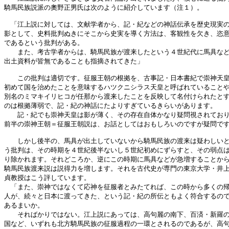
騎馬民族説派の奧野正男氏は次のように紹介しています（注１）。

　「江上説に対しては、文献学者から、記・紀などの神話伝承を歴史現実の
影として、史料批判ぬきにそこから史実を導く方法は、客観性を欠き、恣意
であるという批判がある。

　　また、考古学者からは、騎馬民族が渡来したという４世紀代に馬具など
出土資料が皆無であることも指摘されてきた」

　　この批判は適切です。征服王朝の根拠を、古事記・日本書紀で崇神天皇
初めて国を治めたことを意味するハツクニシラス天皇と呼ばれていることや
別名のミマキイリヒコが任那から渡来したことを反映して名付けられたとす
のは根拠薄弱で、記・紀の神話にたよりすぎているきらいがあります。

　　記・紀でも崇神天皇は影が薄く、その存在自体かなり疑問視されており
前半の崇神王朝＝征服王朝説は、お話としてはおもしろいのですが疑問です
　　しかし後半の、馬具が出土していないから騎馬民族の渡来は疑わしいと
う批判は、その時期を４世紀後半ないし５世紀初めにずらすと、その弱点は
り除かれます。それどころか、逆にこの時期に馬具などが急増することから
騎馬民族渡来説は説得力を増します。それを古代史が専門の東京大学・井上
貞教授はこう評しています。

　「また、崇神ではなくて応神を征服者とみたてれば、この時から多くの帰
人が、続々と日本に渡ってきた、という記・紀の所伝ともよく符合するので
あるまいか。

　　そればかりではない。江上説にあっては、高句麗の南下、百済・新羅の
国など、いずれも北方騎馬民族の征服過程の一環とされるのであるが、高句