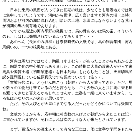
地でした。それを同志社大学の森浩一教授はこう語っています（注５）。

　　　　　　　　　　-------------------------

　　日本に乗馬の風習が入ってきた初期の牧は、少なくとも近畿地方では河
に集中していたようです。河内から摂津、広く言いますと河内の湖（当時）
周辺および河内の湖に流れ込む川沿いの土地、水田にはならないような荒れ
が初期の馬の飼育地であります。

　　ですから最近の河内平野の発掘では、馬の骨あるいは馬の歯、そういう
のも、しばしば発掘されているようであります・・・

　　あのへん（長原の方墳群）は奈良時代の文献では、馬の飼育集団、河内
馬飼いの、一つの根拠地である。

　　　　　　　　　　-------------------------

　　河内は馬だけではなく、陶邑（すえむら）があったことからもわかるよ
に、陶器文化の中心地でもありました。この時期に大量の渡来人がやって来
馬具や陶質土器（初期須恵器）を日本列島にもたらしたことは、天皇騎馬民
説を疑問視している佐原真氏ですら認めています（注２）。

　「古墳時代にも、とうぜん向こう（朝鮮）から人が渡ってきた。ただ、馬
や数々の宝物だけ来ているのだと言うなら、ごく少数の人と共に馬に乗る風
も渡ってきたと言えるかもしれませんが、土器も一緒に来ていますから、む
ろ私はかなりの人が来たと思います。

　　ただ、その人びとが天皇にまでなる人だったかどうかについては疑問で
ね」

　　文献のうえからも、応神朝に相当数の人びとが朝鮮から来たことは記・
に書かれていますが、それによれば次のような人が来たとされています。

　　まず、百済からの渡来人として有名な王仁は、倭に文字や学問をもたら