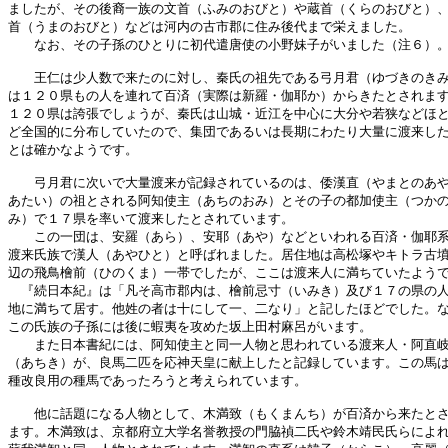
ましたが、その後裔一族の文首（ふみのおびと）や蔵首（くらのおびと）、
首（うまのおびと）などは河内の古市郡に住み後代まで栄えました。

　　なお、その子孫のひとりに初代遣唐使の小野妹子がいました（注６）。
　　王仁は少人数で来たのに対し、秦氏の祖先である弓月君（ゆづきのきみ
は１２０県もの人を連れて百済（実際は新羅・伽耶か）からきたとされます
１２０県は誇張でしょうが、秦氏は山城・近江を中心に大分や若狭などほと
ど全国的に分布していたので、集団であるいは長期にわたり大量に渡来した
とは確かなようです。

　　弓月君に次いで大量渡来が記録されているのは、倭漢直（やまとのあや
あたい）の祖とされる阿知使主（あちのおみ）とその子の都加使主（つかの
み）で１７県を率いて渡来したとされています。

　　この一団は、安羅（あら）、安耶（あや）などといわれる百済・伽耶系
渡来氏族で漢人（あやひと）と呼ばれました。居住地は高松塚やキトラ古墳
辺の飛鳥檜前（ひのくま）一帯でしたが、ここは渡来人に満ちていたようで
　『続日本紀』は「凡そ高市郡内は、檜前忌寸（いみき）及び１７の県の人
地に満ちて居す。他姓の者は十にして一、二なり」と記したほどでした。な
この氏族の子孫には後に蝦夷を攻めた坂上田村麻呂がいます。

　　また日本書紀には、阿知使主と同一人物と思われている渡来人・阿直岐
（あちき）が、良馬二匹を応神天皇に献上したと記録しています。この馬は
種改良用の種馬であったろうと考えられています。

　　他に話題になる人物として、木満致（もくまんち）が百済から来たとさ
ます。木満致は、京都府立大学名誉教授の門脇禎二氏や鈴木靖民氏らによれ