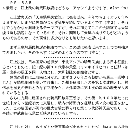
　　ＲＥ：５３５，

＞最近は、江上氏の騎馬民族説はどうも、アヤシイようですぞ。σ(o^_^o)
　　江上波夫氏の「天皇騎馬民族説」は発表以来、今年でちょうど５０年を
えますが、いまだに黒白がつかず論争が続いているようです（注２）。それ
けでもなかなか興味あるテーマですが、それに加えてここの会議室では天皇
繰り返し話題になっているので、それに関連して天皇の成り立ちがどのよう
ものであるのか、その実像に多少なりとも迫りたいと思います。

　　まず天皇騎馬民族説の概略ですが、この説は発表以来すこしづつ補強さ
てきましたが、そのあらすじは次のようなものです（注１）。

　　　　　　　　　　　---------------------

　　江上説は、日本国家の起源が、東北アジアの騎馬民族による日本征服に
るというもので、記・紀の第１０代崇神天皇（ミマキイリヒコ）と任那（加
羅）出身の辰王を同一人物とし、大和朝廷の創始者とする。

　　建国の過程は二段階に分かれ、まず３００年ころ朝鮮から辰王＝崇神（
じん）が騎馬集団を率いて渡来し、九州を征服したのを第１次建国とし、神
伝承を歴史の投影とみなす立場から、天孫降臨に第１次の建国の歴史が反映
れているとする。

　　さらに九州に建国された騎馬民族系王朝は、その後、約１００年たった
世紀末から５世紀初めに東遷し、畿内の諸勢力を征服し第２次の建国をおこ
った。この建国者が河内の巨大古墳に葬られた第１５代応神天皇であり、そ
事蹟が神武東征伝承に反映されているとする。

　　　　　　　　　　　----------------------

　　江上説に対し、さまざまな賛否両論が出されましたが、核心に迫る批判