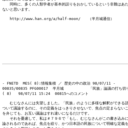
　　同時に、多くの人類学者が基本的誤りをおかしているという非難はあた
ないと思います。

　　http://www.han.org/a/half-moon/　　（半月城通信）

- FNETD  MES( 8):情報集積 ／ 歴史の中の政治 98/07/11 -

00835/00835 PFG00017  半月城           「民族」論議の打ち切り
( 8)   98/07/11 15:24  00815へのコメント

　　むじなさんには失望しました。「民族」のように多様な解釈ができる語
ついて議論するのに、その定義をはっきりさせないで、焦点の定まらないこ
を弁じても、お互い議論はすれ違いになるだけです。

　　それを憂慮して、私は＃７９６で「もし、むじなさんがこの書き込みに
論されるのであれば、焦点を絞り、かつ日本語の民族について明確な定義を