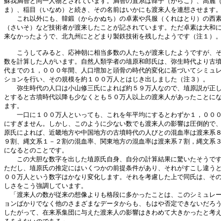
蘇我満智と同一人物とされています。満智の直系は韓子（からこ）、高麗（
ま）、稲目（いなめ）と続き、その名前はいかにも渡来人を連想させます。
　　これ以外にも、韓鍛（からかぬち）の卓素や呉服（くれはとり）の西素
（さいそ）など技術者が渡来したことが記されています。ただ卓素は大和に
来なかったようで、北九州にとどまり製鉄技術を残したようです（注１）。
　　こうしてみると、応神朝に相当多数の人たちが渡来したようですが、そ
数を計算した人がいます。自然人類学者の埴原和郎氏は、弥生時代より古墳
代までの１，０００年間、人口増加と頭骨の時代的変化に基づいてシミュレ
ションを行い、その規模を約１００万人とはじき出しました（注３）。

　　弥生時代の人口は小山修三氏によれば約５９万人なので、埴原説が正し
とすると古墳時代以降も少なくとも５０万人以上の渡来人があったことにな
ます。

　　一口に１００万人といっても、これを年平均にするとわずか１，０００
にすぎません。しかし、このように少ない数でも渡来人の影響は圧倒的で、
原氏によれば、近畿地方や中国地方の古墳時代の人びとの混血率は渡来系８
９割、縄文系１－２割の混血率、関東地方の混血率は渡来系７割，縄文系３
になるとのことです。

　　この大胆な数字を出した埴原氏自身、自分の計算結果に驚いたそうです
ただし、埴原氏の推定にはいくつかの前提条件があり、それがすこし違うと
００万人という数字はかなり変化します。それを考慮した上で同氏は、その
しさをこう強調しています。

　「渡来人の数が従来の想像よりも格段に多かったことは、このシミュレー
ョンばかりでなく他のさまざまなデータからも、もはや否定できないだろう
したがって、在来系集団に与えた渡来人の影響はきわめて大きかったと考え