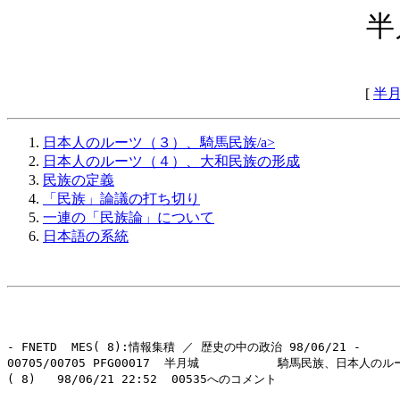
半
[
半
日本人のルーツ（３）、騎馬民族/a>
日本人のルーツ（４）、大和民族の形成
民族の定義
「民族」論議の打ち切り
一連の「民族論」について
日本語の系統
- FNETD  MES( 8):情報集積 ／ 歴史の中の政治 98/06/21 -

00705/00705 PFG00017  半月城           騎馬民族、日本人のルー
( 8)   98/06/21 22:52  00535へのコメント
