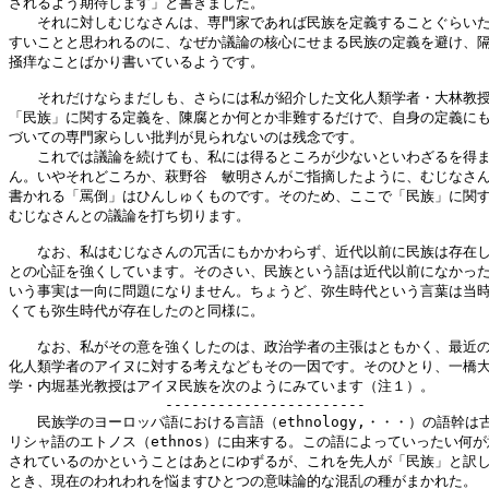
されるよう期待します」と書きました。

　　それに対しむじなさんは、専門家であれば民族を定義することぐらいた
すいことと思われるのに、なぜか議論の核心にせまる民族の定義を避け、隔
掻痒なことばかり書いているようです。

　　それだけならまだしも、さらには私が紹介した文化人類学者・大林教授
「民族」に関する定義を、陳腐とか何とか非難するだけで、自身の定義にも
づいての専門家らしい批判が見られないのは残念です。

　　これでは議論を続けても、私には得るところが少ないといわざるを得ま
ん。いやそれどころか、萩野谷　敏明さんがご指摘したように、むじなさん
書かれる「罵倒」はひんしゅくものです。そのため、ここで「民族」に関す
むじなさんとの議論を打ち切ります。

　　なお、私はむじなさんの冗舌にもかかわらず、近代以前に民族は存在し
との心証を強くしています。そのさい、民族という語は近代以前になかった
いう事実は一向に問題になりません。ちょうど、弥生時代という言葉は当時
くても弥生時代が存在したのと同様に。

　　なお、私がその意を強くしたのは、政治学者の主張はともかく、最近の
化人類学者のアイヌに対する考えなどもその一因です。そのひとり、一橋大
学・内堀基光教授はアイヌ民族を次のようにみています（注１）。

　　　　　　　　　　　-----------------------

　　民族学のヨーロッパ語における言語（ethnology,・・・）の語幹は古
リシャ語のエトノス（ethnos）に由来する。この語によっていったい何が
されているのかということはあとにゆずるが、これを先人が「民族」と訳し
とき、現在のわれわれを悩ますひとつの意味論的な混乱の種がまかれた。
