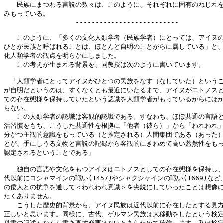
　　民族にまつわる言説の数々は、このように、それぞれに固有のねじれを
みもっている。

　　　　　　　　　　　--------------------------

　　このように、「多くの文化人類学者（民族学者）にとっては、アイヌの
びとが民族と呼ばれることは、ほとんど自明のことがらに属している」と、
化人類学者の観点を明らかにしました。

　　この考えが生まれる背景を、同教授は次のように書いています。

　「人類学者にとってアイヌがひとつの民族をなす（なしていた）というこ
が自明だというのは、すくなくとも最近にいたるまで、アイヌがエトノスと
ての存在態様を保持していたという認識を人類学者がもっているからにほか
らない。

　　この人類学者の認識は客観的認識である。すなわち、ほぼ共通の言語と
活習慣をもち、こうした共通性を根拠に「他者（彼ら）」から「われわれ」
分かつ主観的意識をもっている（と推定される）人間集団である（あった）
とが、手にしうる文物と言説の記録から客観的にきわめて高い蓋然性をもっ
認定されるということである」

　　独自の言語や文化をもつアイヌはエトノスとしての存在態様を保持し、
代以前にコシャマインの戦い(1457)やシャクシャインの戦い(1669)など、
の倭人との抗争を通して＜われわれ意識＞を尖鋭にしていったことは想像に
たくありません。

　　こうした歴史的背景から、アイヌ民族は近代以前に存在したとする見方
正しいと思います。同様に、古代、ゲルマン民族は大移動をしたという検定
科書の記述もなんら書き直す必要はないとあらためて確信します。私は検定