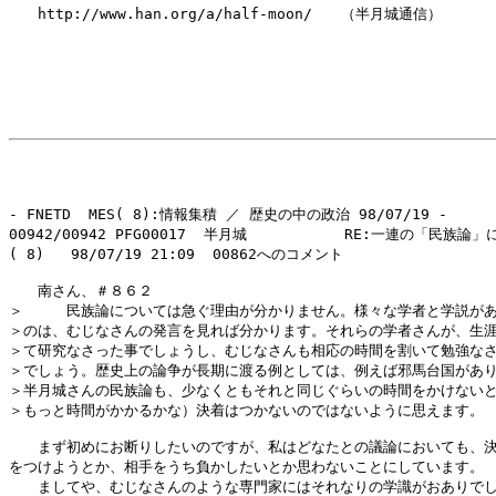
　　http://www.han.org/a/half-moon/　　（半月城通信）

- FNETD  MES( 8):情報集積 ／ 歴史の中の政治 98/07/19 -

00942/00942 PFG00017  半月城           RE:一連の「民族論」
( 8)   98/07/19 21:09  00862へのコメント

　　南さん、＃８６２

＞　　　民族論については急ぐ理由が分かりません。様々な学者と学説があ
＞のは、むじなさんの発言を見れば分かります。それらの学者さんが、生涯
＞て研究なさった事でしょうし、むじなさんも相応の時間を割いて勉強なさ
＞でしょう。歴史上の論争が長期に渡る例としては、例えば邪馬台国があり
＞半月城さんの民族論も、少なくともそれと同じぐらいの時間をかけないと
＞もっと時間がかかるかな）決着はつかないのではないように思えます。

　　まず初めにお断りしたいのですが、私はどなたとの議論においても、決
をつけようとか、相手をうち負かしたいとか思わないことにしています。

　　ましてや、むじなさんのような専門家にはそれなりの学識がおありでし