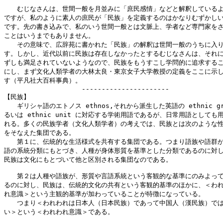
　　むじなさんは、世間一般を月並みに「庶民感情」などと解釈しているよ
ですが、私のように素人の庶民が「民族」を定義するのはかなりむずかしい
です。先の書き込みで、私のいう世間一般とは文脈上、学者など専門家をさ
ことはいうまでもありません。

　　その意味で、広辞苑に書かれた「民族」の解釈は世間一般のうちに入り
す。しかし、近代以前に民族は存在しなかったとするむじなさんは、それに
ずしも満足されていないようなので、民族をもうすこし学問的に追求するこ
にし、まず文化人類学者の大林太良・東京女子大学教授の定義をここに示し
す（平凡社大百科事典）。

　　　　　　　　　　　　----------------------

【民族】

　　ギリシャ語のエトノス ethnos,それから派生した英語の ethnic gro
るいは ethnic unit に対応する学術用語であるが、日常用語としても用
れる。多くの民族学者（文化人類学者）の考えでは、民族とは次のような性
をそなえた集団である。

　　第１に、伝統的な生活様式を共有する集団である。つまり語族や語群が
語の系統分類にもとづき、人種が身体形質を基準とした分類であるのに対し
民族は文化にもとづいて他と区別される集団なのである。

　　第２は人種や語族が、形質や言語系統という客観的な基準にのみよって
るのに対し、民族は、伝統的文化の共有という客観的基準のほかに、＜われ
れ意識＞という主観的基準が加わっていることが特徴になっている。

　　つまり＜われわれは日本人（日本民族）であって中国人（漢民族）では
い＞という＜われわれ意識＞である。
