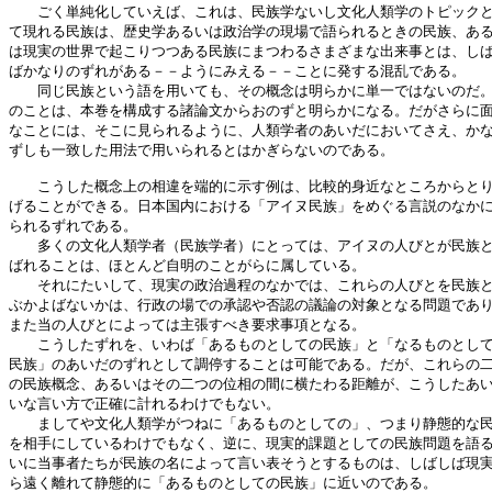
　　ごく単純化していえば、これは、民族学ないし文化人類学のトピックと
て現れる民族は、歴史学あるいは政治学の現場で語られるときの民族、ある
は現実の世界で起こりつつある民族にまつわるさまざまな出来事とは、しば
ばかなりのずれがある－－ようにみえる－－ことに発する混乱である。

　　同じ民族という語を用いても、その概念は明らかに単一ではないのだ。
のことは、本巻を構成する諸論文からおのずと明らかになる。だがさらに面
なことには、そこに見られるように、人類学者のあいだにおいてさえ、かな
ずしも一致した用法で用いられるとはかぎらないのである。

　　こうした概念上の相違を端的に示す例は、比較的身近なところからとり
げることができる。日本国内における「アイヌ民族」をめぐる言説のなかに
られるずれである。

　　多くの文化人類学者（民族学者）にとっては、アイヌの人びとが民族と
ばれることは、ほとんど自明のことがらに属している。

　　それにたいして、現実の政治過程のなかでは、これらの人びとを民族と
ぶかよばないかは、行政の場での承認や否認の議論の対象となる問題であり
また当の人びとによっては主張すべき要求事項となる。

　　こうしたずれを、いわば「あるものとしての民族」と「なるものとして
民族」のあいだのずれとして調停することは可能である。だが、これらの二
の民族概念、あるいはその二つの位相の間に横たわる距離が、こうしたあい
いな言い方で正確に計れるわけでもない。

　　ましてや文化人類学がつねに「あるものとしての」、つまり静態的な民
を相手にしているわけでもなく、逆に、現実的課題としての民族問題を語る
いに当事者たちが民族の名によって言い表そうとするものは、しばしば現実
ら遠く離れて静態的に「あるものとしての民族」に近いのである。
