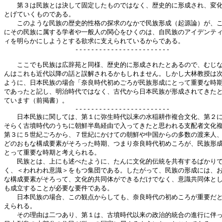
　　第３は民族とは決して固定したものではなく、歴史的に形成され、変化
とげていくものである。

　　このような民族の歴史的性格の探求のなかで民族形成（起源論）が、こ
にその民族に属する学者や一般人の関心をひくのは、自民族のアイデンティ
ィを明らかにしようとする欲求に支えられているからである。

　　　　　　　　　　　------------------------

　　ここでも民族は広辞苑と同様、歴史的に形成されたとあるので、むじな
んはこれも近代以降の話と誤解されるかもしれません。しかし大林教授は次
ように、日本民族の場合「奈良時代初めごろが民族形成にとって重要な時期
であったと記し、明治時代ではなく、古代から日本民族が形成されてきたと
ています（前掲書）。

　　　　　　　　　　　------------------------

　　日本民族に関しては、第１に弥生時代以来の水稲耕作複合文化、第２に
そらく古墳時代のうちに朝鮮半島経由で入ってきたと思われる支配者文化複
第３に５世紀ごろから、７世紀にかけての朝鮮や中国からの多数の渡来人、
どのおもな構成要素がそろった時期、つまり奈良時代初めころが、民族形成
とって重要な時期と考えられる。

　　民族とは、上にも述べたように、たんに文化的伝統を共有するばかりで
く、＜われわれ意識＞をもつ集団である。したがって、民族の形成には、お
な構成要素がそろって、文化的共同体ができるだけでなく、意識共同体とし
も成立することが必要な要件である。

　　日本民族の場合、この観点からしても、奈良時代の初めころが重要だと
えられる。

　　その理由は二つあり、第１は、古墳時代以来の政治的統合の進行に伴っ