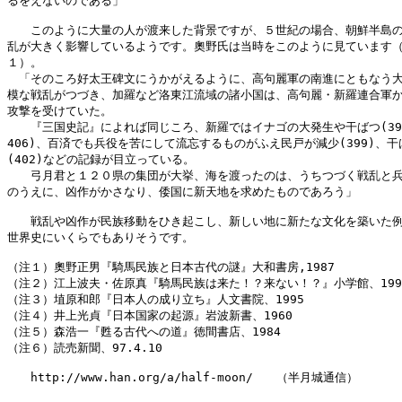
るをえないのである」

　　このように大量の人が渡来した背景ですが、５世紀の場合、朝鮮半島の
乱が大きく影響しているようです。奧野氏は当時をこのように見ています（
１）。

　「そのころ好太王碑文にうかがえるように、高句麗軍の南進にともなう大
模な戦乱がつづき、加羅など洛東江流域の諸小国は、高句麗・新羅連合軍か
攻撃を受けていた。

　　『三国史記』によれば同じころ、新羅ではイナゴの大発生や干ばつ(397
406)、百済でも兵役を苦にして流忘するものがふえ民戸が減少(399)、干ば
(402)などの記録が目立っている。

　　弓月君と１２０県の集団が大挙、海を渡ったのは、うちつづく戦乱と兵
のうえに、凶作がかさなり、倭国に新天地を求めたものであろう」

　　戦乱や凶作が民族移動をひき起こし、新しい地に新たな文化を築いた例
世界史にいくらでもありそうです。

（注１）奧野正男『騎馬民族と日本古代の謎』大和書房,1987

（注２）江上波夫・佐原真『騎馬民族は来た！？来ない！？』小学館、1996
（注３）埴原和郎『日本人の成り立ち』人文書院、1995

（注４）井上光貞『日本国家の起源』岩波新書、1960

（注５）森浩一『甦る古代への道』徳間書店、1984

（注６）読売新聞、97.4.10

　　http://www.han.org/a/half-moon/　　（半月城通信）
