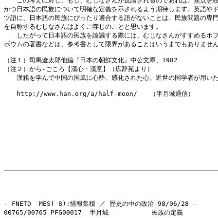
　　この考えに対し、もし、むじなさんが反論されるのであれば、焦点を絞
かつ日本語の民族について明確な定義を示されるよう期待します。英語やド
ツ語に、日本語の民族にぴったり適合する語がないことは、民族問題の専門
を自称するむじなさんはよくご存じのことと思います。

　　したがって日本語の民族を論議する際には、むじなさんがすすめるホブ
ボウムの著書などは、参考書として限界があることはいうまでもありません
（注１）司馬遼太郎他編『日本の朝鮮文化』中公文庫、1982

（注２）から‐ごころ【漢心・漢意】（広辞苑より）

　　漢籍を学んで中国の国風に心酔、感化された心。近世の国学者が用いた
　　http://www.han.org/a/half-moon/　　（半月城通信）

- FNETD  MES( 8):情報集積 ／ 歴史の中の政治 98/06/28 -

00765/00765 PFG00017  半月城           民族の定義
