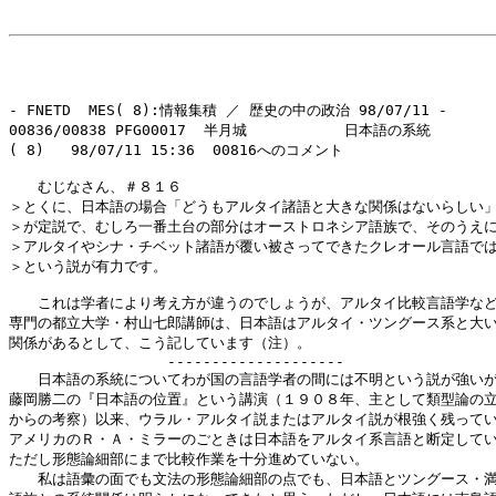
- FNETD  MES( 8):情報集積 ／ 歴史の中の政治 98/07/11 -

00836/00838 PFG00017  半月城           日本語の系統

( 8)   98/07/11 15:36  00816へのコメント

　　むじなさん、＃８１６

＞とくに、日本語の場合「どうもアルタイ諸語と大きな関係はないらしい」
＞が定説で、むしろ一番土台の部分はオーストロネシア語族で、そのうえに
＞アルタイやシナ・チベット諸語が覆い被さってできたクレオール言語では
＞という説が有力です。

　　これは学者により考え方が違うのでしょうが、アルタイ比較言語学など
専門の都立大学・村山七郎講師は、日本語はアルタイ・ツングース系と大い
関係があるとして、こう記しています（注）。

　　　　　　　　　　　--------------------

　　日本語の系統についてわが国の言語学者の間には不明という説が強いが
藤岡勝二の『日本語の位置』という講演（１９０８年、主として類型論の立
からの考察）以来、ウラル・アルタイ説またはアルタイ説が根強く残ってい
アメリカのＲ・Ａ・ミラーのごときは日本語をアルタイ系言語と断定してい
ただし形態論細部にまで比較作業を十分進めていない。

　　私は語彙の面でも文法の形態論細部の点でも、日本語とツングース・満