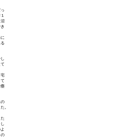
っ

１

沼

き

に

る

し

て

宅

て

塵

の

た。

た

し

よ

の
