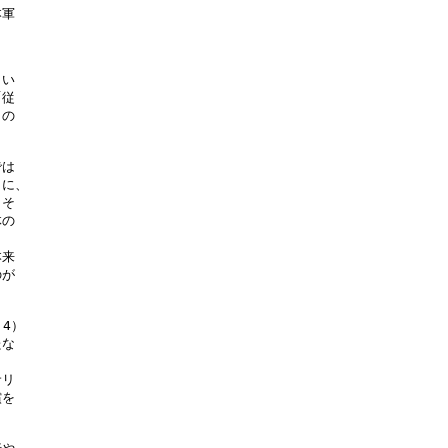
軍

い

従

の

は

に、

そ

の

来

が

4）

な

リ

を
