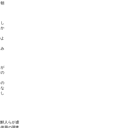
朝

し

か

よ

み

が

の

の

な

し

鮮人らが虐

使用の調査
