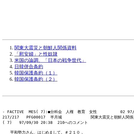
関東大震災と朝鮮人関係資料
「慰安婦」と性奴隷
米国の論調、「日本の戦争世代」
日韓併合条約
韓国保護条約（１）
韓国保護条約（２）
- FACTIVE  MES( 7):●分科会　人権　教育　女性　　　　　　02 97/0
217/217   PFG00017  半月城            関東大震災と朝鮮人
( 7)   97/09/30 20:38  210へのコメント

　　平和勢力さん、はじめまして。＃２１０，
