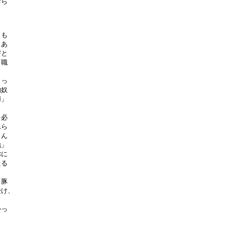
ら

も

あ

と

職

っ

奴

」

必

ら

ん

」

に

る

豚

け、

っ
