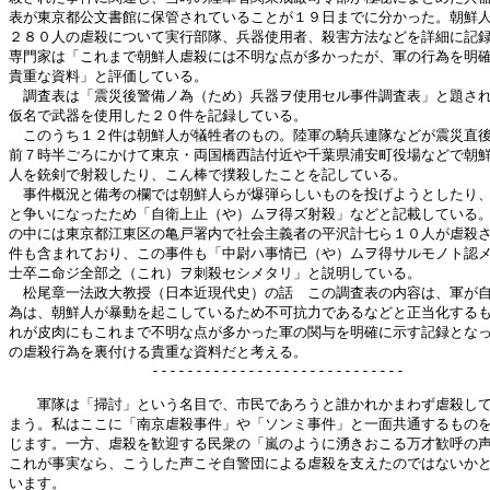
表が東京都公文書館に保管されていることが１９日までに分かった。朝鮮人
２８０人の虐殺について実行部隊、兵器使用者、殺害方法などを詳細に記録
専門家は「これまで朝鮮人虐殺には不明な点が多かったが、軍の行為を明確
貴重な資料」と評価している。

　調査表は「震災後警備ノ為（ため）兵器ヲ使用セル事件調査表」と題され
仮名で武器を使用した２０件を記録している。

　このうち１２件は朝鮮人が犠牲者のもの。陸軍の騎兵連隊などが震災直後
前７時半ごろにかけて東京・両国橋西詰付近や千葉県浦安町役場などで朝鮮
人を銃剣で射殺したり、こん棒で撲殺したことを記している。

　事件概況と備考の欄では朝鮮人らが爆弾らしいものを投げようとしたり、
と争いになったため「自衛上止（や）ムヲ得ズ射殺」などと記載している。
の中には東京都江東区の亀戸署内で社会主義者の平沢計七ら１０人が虐殺さ
件も含まれており、この事件も「中尉ハ事情已（や）ムヲ得サルモノト認メ
士卒ニ命ジ全部之（これ）ヲ刺殺セシメタリ」と説明している。

　松尾章一法政大教授（日本近現代史）の話　この調査表の内容は、軍が自
為は、朝鮮人が暴動を起こしているため不可抗力であるなどと正当化するも
れが皮肉にもこれまで不明な点が多かった軍の関与を明確に示す記録となっ
の虐殺行為を裏付ける貴重な資料だと考える。

　　　　　　　　　　-----------------------------

　　軍隊は「掃討」という名目で、市民であろうと誰かれかまわず虐殺して
まう。私はここに「南京虐殺事件」や「ソンミ事件」と一面共通するものを
じます。一方、虐殺を歓迎する民衆の「嵐のように湧きおこる万才歓呼の声
これが事実なら、こうした声こそ自警団による虐殺を支えたのではないかと
います。
