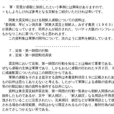
＞  軍・官憲が虐殺に加担したという事例には興味がありますので、

＞もしよろしければ参考となる文献をご紹介いただければ幸いです。

　　関東大震災時における朝鮮人虐殺についての資料は、

『姜徳相、琴ビョン洞共著「関東大震災と朝鮮人」みすず書房（１９６３）
が原典になっています。田所さんが紹介された、リバティ大阪のパンフレッ
もかなりこれに基づいていると思われます。

　　この資料集は軍隊の関与について、次のように資料を解説しています。
　　　　　　　　　　----------------------

　　７．近衛・第一師団の行動

　　８．近衛・第一師団勲功具状

　　震災時において近衛、第一師団の行動を知ることは極めて重要である。
ぜなら虐殺の主体は軍隊であり、しかもおもに虐殺の行われた９月２日、３
に戒厳配置についたのはこの師団だからである。

　　軍隊の虐殺をそのまま提示する資料は本書資料項目１９に記載された如
もの以外は恐らくありえないと考える。したがって軍隊による虐殺の追求は
等の行動記録と他の資料を操作する以外にない。

　　資料は東京震災録所収近衛、第一両団の行動一覧表から朝鮮人関係のみ
抜粋したものであるが、文中「鮮人掃討」、「鮮人鎮圧」なる用語が不用意
洩されていることに注意されたい。元来掃討、鎮圧などが軍隊用語として使
される場合の表現範囲、内容はかなり限定されるものであり、敵対行為の結
とみてさしつかえない筈である。
