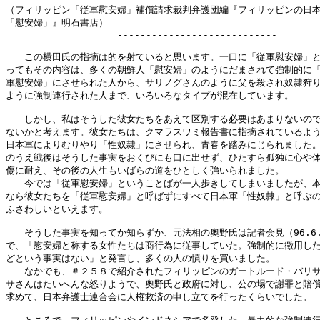
（フィリッピン「従軍慰安婦」補償請求裁判弁護団編『フィリッピンの日本
「慰安婦」』明石書店）

　　　　　　　　　　　　----------------------------

　　この横田氏の指摘は的を射ていると思います。一口に「従軍慰安婦」と
ってもその内容は、多くの朝鮮人「慰安婦」のようにだまされて強制的に「
軍慰安婦」にさせられた人から、サリノグさんのように父を殺され奴隷狩り
ように強制連行された人まで、いろいろなタイプが混在しています。

　　しかし、私はそうした彼女たちをあえて区別する必要はあまりないので
ないかと考えます。彼女たちは、クマラスワミ報告書に指摘されているよう
日本軍によりむりやり「性奴隷」にさせられ、青春を踏みにじられました。
のうえ戦後はそうした事実をおくびにも口に出せず、ひたすら孤独に心や体
傷に耐え、その後の人生もいばらの道をひとしく強いられました。

　　今では「従軍慰安婦」ということばが一人歩きしてしまいましたが、本
なら彼女たちを「従軍慰安婦」と呼ばずにすべて日本軍「性奴隷」と呼ぶの
ふさわしいといえます。

　　そうした事実を知ってか知らずか、元法相の奧野氏は記者会見（96.6.
で、「慰安婦と称する女性たちは商行為に従事していた。強制的に徴用した
どという事実はない」と発言し、多くの人の憤りを買いました。

　　なかでも、＃２５８で紹介されたフィリッピンのガートルード・バリサ
サさんはたいへんな怒りようで、奧野氏と政府に対し、公の場で謝罪と賠償
求めて、日本弁護士連合会に人権救済の申し立てを行ったくらいでした。
