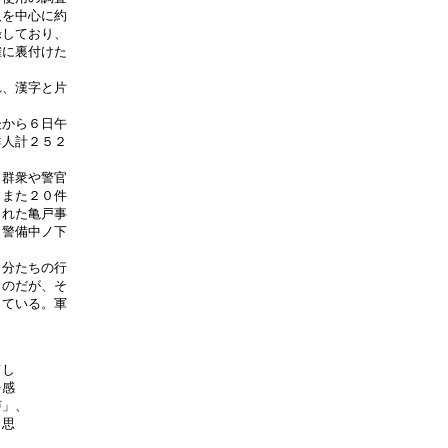
を中心に約

しており、

に裏付けた

、漢字と片

から６日午

人計２５２

群衆や警官

また２０件

れた亀戸事

警備中ノ下

分たちの行

のだが、そ

ている。軍

し

感

」、

思
