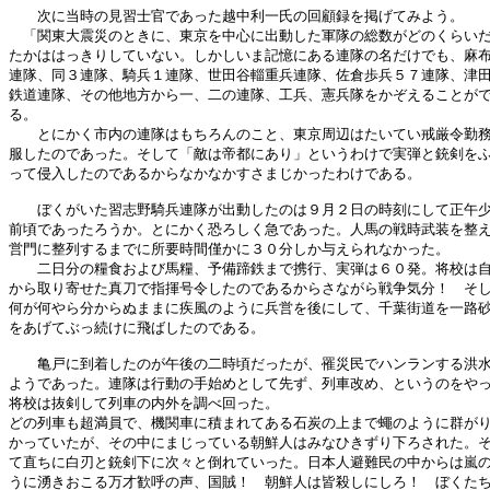
　　次に当時の見習士官であった越中利一氏の回顧録を掲げてみよう。

　「関東大震災のときに、東京を中心に出動した軍隊の総数がどのくらいだ
たかははっきりしていない。しかしいま記憶にある連隊の名だけでも、麻布
連隊、同３連隊、騎兵１連隊、世田谷輜重兵連隊、佐倉歩兵５７連隊、津田
鉄道連隊、その他地方から一、二の連隊、工兵、憲兵隊をかぞえることがで
る。

　　とにかく市内の連隊はもちろんのこと、東京周辺はたいてい戒厳令勤務
服したのであった。そして「敵は帝都にあり」というわけで実弾と銃剣をふ
って侵入したのであるからなかなかすさまじかったわけである。

　　ぼくがいた習志野騎兵連隊が出動したのは９月２日の時刻にして正午少
前頃であったろうか。とにかく恐ろしく急であった。人馬の戦時武装を整え
営門に整列するまでに所要時間僅かに３０分しか与えられなかった。

　　二日分の糧食および馬糧、予備蹄鉄まで携行、実弾は６０発。将校は自
から取り寄せた真刀で指揮号令したのであるからさながら戦争気分！　そし
何が何やら分からぬままに疾風のように兵営を後にして、千葉街道を一路砂
をあげてぶっ続けに飛ばしたのである。

　　亀戸に到着したのが午後の二時頃だったが、罹災民でハンランする洪水
ようであった。連隊は行動の手始めとして先ず、列車改め、というのをやっ
将校は抜剣して列車の内外を調べ回った。

どの列車も超満員で、機関車に積まれてある石炭の上まで蠅のように群がり
かっていたが、その中にまじっている朝鮮人はみなひきずり下ろされた。そ
て直ちに白刃と銃剣下に次々と倒れていった。日本人避難民の中からは嵐の
うに湧きおこる万才歓呼の声、国賊！　朝鮮人は皆殺しにしろ！　ぼくたち