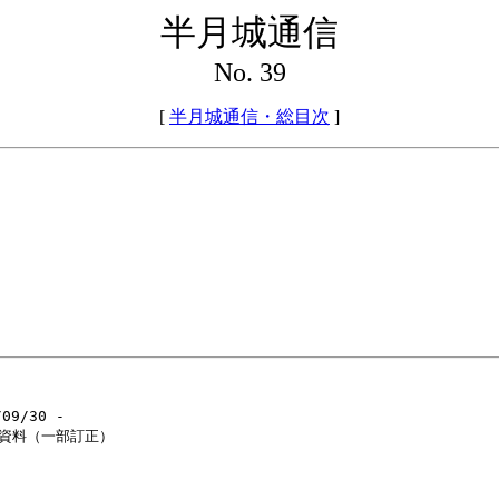
半月城通信
No. 39
[
半月城通信・総目次
]
9/30 -

関係資料（一部訂正）
