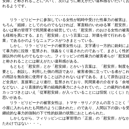
安婦」と称されることについて、次のように耐えがたい違和感をいだいてお
れるようです。

　　　　　　　　　　　　----------------------------

　　リラ・ピリピーナに参加している女性が戦時中受けた性暴力の被害は、
ちろん「娼婦」としてのものでもなければ、軍直轄のいわゆる軍「慰安所」
るいは軍の管理下で民間業者が経営していた「慰安所」のおける女性の被害
も様相を異にする。また「慰安婦」という言葉には、対価を得て行われる「
業」であるかのようなニュアンスがつきまとっている。

　　しかし、リラ・ピリピーナの被害女性らは、文字通り一方的に銃剣によ
て暴力的に拉致・監禁され、強姦をくり返されたのであって、まさしく性的
隷以外の何ものでもなかった。フィリッピンの性暴力の被害者らが「慰安婦
と称されることには耐えがたい違和感がある。

　　もともと「慰安所」とか「慰安婦」とかいう言葉は、「慰安所」制度を
要とし、創設し、利用した側の用語であり、被害者側に立っている者がこれ
の用語を無自覚に使用することは許されないはずである。まして原告はほと
ど全員が、直接軍により連行、監禁されており、民間業者の介在する「余地
などない、より直接的な軍の組織的暴力にさらされていた。この裁判の名称
カッコづきとはいえ「従軍慰安婦」が入っていることには忸怩（じくじ）た
思いがある。

　　リラ・ピリピーナの被害女性は、トマサ・サリノグさんの言うごとく「
小屋に入れられたも同然のように扱われた」のであり、人間以下の扱いを受
継続的な暴力的強制の下で性的奴隷の状態におとしめられた。

　　しかしながら、フィリッピンには軍管理の「正規」の「慰安所」がなか
たわけではない・・・。
