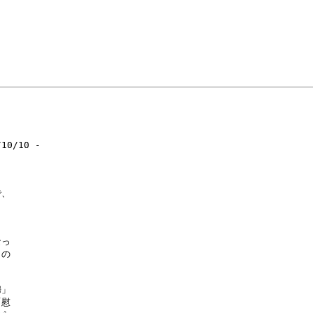
0/10 -

、

っ

の

」

慰
