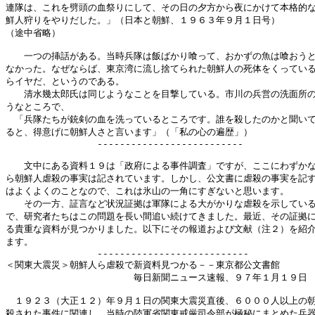
連隊は、これを劈頭の血祭りにして、その日の夕方から夜にかけて本格的な
鮮人狩りをやりだした。」（日本と朝鮮、１９６３年９月１日号）

（途中省略）

　　一つの挿話がある。当時兵隊は飯ばかり喰って、おかずの魚は喰おうと
なかった。なぜならば、東京湾に流し捨てられた朝鮮人の死体をくっている
らイヤだ、というのである。

　　清水幾太郎氏は同じようなことを目撃している。市川の兵営の洗面所の
うなところで、

　「兵隊たちが銃剣の血を洗っているところです。誰を殺したのかと聞いて
ると、得意げに朝鮮人さと言います」（「私の心の遍歴」）

　　　　　　　　　　--------------------------

　　文中にある資料１９は「政府による事件調査」ですが、ここにわずかな
ら朝鮮人虐殺の事実は記されています。しかし、公文書に虐殺の事実を記す
はよくよくのことなので、これは氷山の一角にすぎないと思います。

　　その一方、証言など状況証拠は軍隊による大がかりな虐殺を示している
で、研究者たちはこの問題を長い間追い続けてきました。最近、その証拠に
る貴重な資料が見つかりました。以下にその報道および文献（注２）を紹介
ます。

　　　　　　　　　　---------------------------

＜関東大震災＞朝鮮人ら虐殺で新資料見つかる－－東京都公文書館

　　　　　　　　　　　　　　毎日新聞ニュース速報、９７年１月１９日

　１９２３（大正１２）年９月１日の関東大震災直後、６０００人以上の朝
殺された事件に関連し、当時の陸軍省関東戒厳司令部が極秘にまとめた兵器