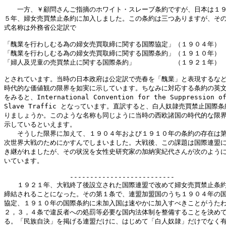
　　一方、￥顧問さんご指摘のホワイト・スレーブ条約ですが、日本は１９
５年、婦女売買禁止条約に加入しました。この条約は三つありますが、その
式名称は外務省公定訳で

「醜業を行わしむる為の婦女売買取締に関する国際協定」（１９０４年）

「醜業を行わしむる為の婦女売買取締に関する国際条約」（１９１０年）

「婦人及児童の売買禁止に関する国際条約」　　　　　　（１９２１年）

とされています。当時の日本政府は公定訳で売春を「醜業」と表現するなど
時代的な価値観の限界を如実に示しています。ちなみに対応する条約の英文
をみると、International Convention for the Suppression of 
Slave Traffic となっています。直訳すると、白人奴隷売買禁止国際条
りましょうか。このような名称も同じように当時の西欧諸国の時代的な限界
示しているといえます。

　　そうした限界に加えて、１９０４年および１９１０年の条約の存在は第
次世界大戦のためにかすんでしまいました。大戦後、この課題は国際連盟に
き継がれましたが、その状況を女性史研究家の加納実紀代さんが次のように
いています。

　　　　　　　　　　--------------------------

　　１９２１年、大戦終了後設立された国際連盟で改めて婦女売買禁止条約
締結されることになった。その第１条で、連盟加盟国のうち１９０４年の国
協定、１９１０年の国際条約に未加入国は速やかに加入すべきことがうたわ
２，３，４条で違反者への処罰等必要な国内法体制を整備することを決めて
る。「民族自決」を掲げる連盟だけに、はじめて「白人奴隷」だけでなく有