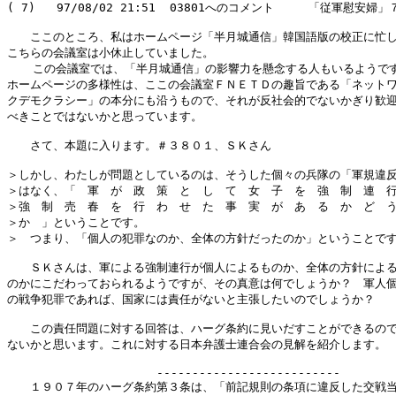
( 7)   97/08/02 21:51  03801へのコメント　　　「従軍慰安婦」７
　　ここのところ、私はホームページ「半月城通信」韓国語版の校正に忙し
こちらの会議室は小休止していました。

  　この会議室では、「半月城通信」の影響力を懸念する人もいるようです
ホームページの多様性は、ここの会議室ＦＮＥＴＤの趣旨である「ネットワ
クデモクラシー」の本分にも沿うもので、それが反社会的でないかぎり歓迎
べきことではないかと思っています。

　　さて、本題に入ります。＃３８０１、ＳＫさん

＞しかし、わたしが問題としているのは、そうした個々の兵隊の「軍規違反
＞はなく、「　軍　が　政　策　と　し　て　女　子　を　強　制　連　行
＞強　制　売　春　を　行　わ　せ　た　事　実　が　あ　る　か　ど　う
＞か　」ということです。

＞　つまり、「個人の犯罪なのか、全体の方針だったのか」ということです
　　ＳＫさんは、軍による強制連行が個人によるものか、全体の方針による
のかにこだわっておられるようですが、その真意は何でしょうか？　軍人個
の戦争犯罪であれば、国家には責任がないと主張したいのでしょうか？

　　この責任問題に対する回答は、ハーグ条約に見いだすことができるので
ないかと思います。これに対する日本弁護士連合会の見解を紹介します。

　　　　　　　　　　　　　--------------------------

　　１９０７年のハーグ条約第３条は、「前記規則の条項に違反した交戦当