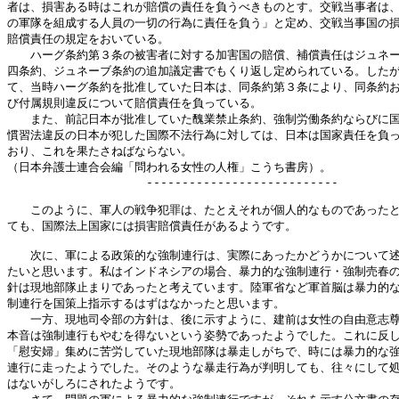
者は、損害ある時はこれが賠償の責任を負うべきものとす。交戦当事者は、
の軍隊を組成する人員の一切の行為に責任を負う」と定め、交戦当事国の損
賠償責任の規定をおいている。

　　ハーグ条約第３条の被害者に対する加害国の賠償、補償責任はジュネー
四条約、ジュネーブ条約の追加議定書でもくり返し定められている。したが
て、当時ハーグ条約を批准していた日本は、同条約第３条により、同条約お
び付属規則違反について賠償責任を負っている。

　　また、前記日本が批准していた醜業禁止条約、強制労働条約ならびに国
慣習法違反の日本が犯した国際不法行為に対しては、日本は国家責任を負っ
おり、これを果たさねばならない。

（日本弁護士連合会編「問われる女性の人権」こうち書房）。

　　　　　　　　　　　　---------------------------

　　このように、軍人の戦争犯罪は、たとえそれが個人的なものであったと
ても、国際法上国家には損害賠償責任があるようです。

　　次に、軍による政策的な強制連行は、実際にあったかどうかについて述
たいと思います。私はインドネシアの場合、暴力的な強制連行・強制売春の
針は現地部隊止まりであったと考えています。陸軍省など軍首脳は暴力的な
制連行を国策上指示するはずはなかったと思います。

　　一方、現地司令部の方針は、後に示すように、建前は女性の自由意志尊
本音は強制連行もやむを得ないという姿勢であったようでした。これに反し
「慰安婦」集めに苦労していた現地部隊は暴走しがちで、時には暴力的な強
連行に走ったようでした。そのような暴走行為が判明しても、往々にして処
はないがしろにされたようです。
