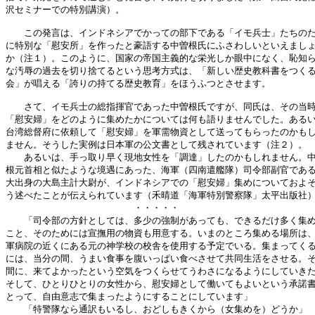
沢セミナーでの特別講演）。

　　この発言は、インドネシアでかっての部下である「イモ兵士」たちのた
に特別な「慰安所」を作ったと豪語する中曽根氏にふさわしいといえましょ
か（注１）。このように、国家の帝国主義的な栄光しか眼中になく、恥知ら
な汚辱の過去を切り捨てるという思考方式は、「新しい歴史教科書をつくる
会」が唱える「誇りの持てる歴史教育」をほうふつとさせます。

　　さて、イモ兵士の総指揮官であった中曽根氏ですが、同氏は、その当時
「慰安婦」をどのように集めたかについては何も語りませんでした。あるい
台湾総督府に依頼して「慰安婦」を軍需物資として送ってもらったのかもし
ません。そうした実例は日本軍の公文書として残されています（注２）。

　　あるいは、手っ取り早く現地女性を「調達」したのかもしれません。中
根元首相と似たような境遇にあった、海軍（四南遣艦隊）司令部副官である
大出身の大島主計大尉が、インドネシアでの「慰安婦」集めについておよそ
う述べたことが伝えられています（禾晴道「海軍特別警察隊」太平出版社）
　　　　　　　　　　　　　　・・・・・

　　「司令部の方針としては、多少の強制があっても、できるだけ多く集め
こと、そのためには宣撫用の物資も用意する。いまのところ集める場所は、
軍病院の近くにある元の神学校の校舎を使用する予定でいる。集まってくる
には、当分の間、うまい食事を腹いっぱい食べさせて共同生活をさせる。そ
間に、来てよかったという空気をつくらせてうわさになるようにしていきた
そして、ひとりひとりの女性から、慰安婦として働いてもよいという承諾書
とって、自由意志で集まったようにすることにしています」

　　「特警隊なら通訳もいるし、おどしもきくから（女集めを）どうか」
