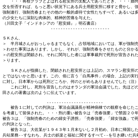
　　・・・将校クラブとよばれる慰安所の支配人であったとき、・・・婚外
交を拒否すれば、もっと悪い状況下にある兵士用慰安所に移すと脅かし、強
強制連行、強制売春またその他の一般的虐待で女性たちすべて、あるいは多
の少女たちに深刻な肉体的、精神的苦痛を与えた。

（川田文子「インドネシアの『慰安婦』」明石書店）

　　　　　　　　　　　　------------------------

ＳＫさん、

＞　半月城さんがおっしゃるまでもなく、占領地域においては、軍が強制売
＞わせた事実はあります。しかし、それが、強制売春をさせたものと分かる
＞の慰安所は閉鎖され、それに関与した者には軍事裁判で死刑が宣告された
＞ります。

　　ＳＫさんが指摘した、閉鎖された慰安所とは上記の、スマラン慰安所の
とではないかと思います。この、俗に言う「白馬事件」の場合、上記の実行
に対し、日本軍からは死刑どころか、何のとがめもありませんでした（注）
　　これに対し、死刑を宣告したのはオランダの軍法会議でした。先ほどの
田さんの著書は次のように伝えています。

　　　　　　　　　　　-----------------------

　　被告１に対しての判決は、軍法会議議長が精神病棟での観察を命じたこ
を考慮して留保された。・・・刑の重い被告９は「売春強要」で禁固２０年
被告３は、「強制売春のための婦女子誘拐」「売春強要」「婦女強姦」で死
の判決となった。

　　被告３は、大佐某が１９４３年１月末ないし２月初め、日本に帰国した
兵站業務--すなわち、兵士の娯楽と福祉に関するすべて--を引き継いだ兵站