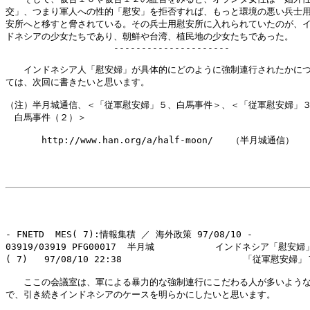
交」、つまり軍人への性的「慰安」を拒否すれば、もっと環境の悪い兵士用
安所へと移すと脅されている。その兵士用慰安所に入れられていたのが、イ
ドネシアの少女たちであり、朝鮮や台湾、植民地の少女たちであった。

　　　　　　　　　　　　---------------------

　　インドネシア人「慰安婦」が具体的にどのように強制連行されたかにつ
ては、次回に書きたいと思います。

（注）半月城通信、＜「従軍慰安婦」５、白馬事件＞、＜「従軍慰安婦」３
　白馬事件（２）＞

　　　　http://www.han.org/a/half-moon/　　（半月城通信）

- FNETD  MES( 7):情報集積 ／ 海外政策 97/08/10 -

03919/03919 PFG00017  半月城           インドネシア「慰安婦
( 7)   97/08/10 22:38                      「従軍慰安婦」
　　ここの会議室は、軍による暴力的な強制連行にこだわる人が多いような
で、引き続きインドネシアのケースを明らかにしたいと思います。
