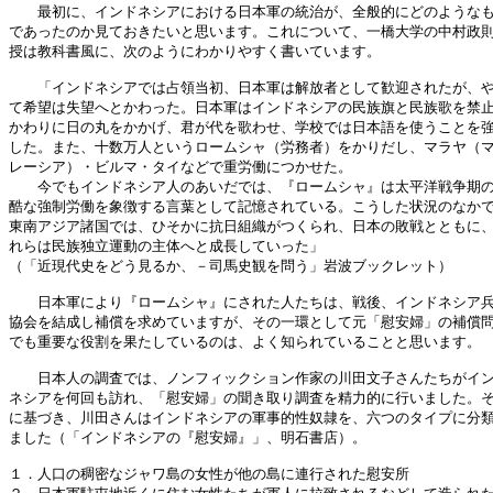
　　最初に、インドネシアにおける日本軍の統治が、全般的にどのようなも
であったのか見ておきたいと思います。これについて、一橋大学の中村政則
授は教科書風に、次のようにわかりやすく書いています。

　　「インドネシアでは占領当初、日本軍は解放者として歓迎されたが、や
て希望は失望へとかわった。日本軍はインドネシアの民族旗と民族歌を禁止
かわりに日の丸をかかげ、君が代を歌わせ、学校では日本語を使うことを強
した。また、十数万人というロームシャ（労務者）をかりだし、マラヤ（マ
レーシア）・ビルマ・タイなどで重労働につかせた。

　　今でもインドネシア人のあいだでは、『ロームシャ』は太平洋戦争期の
酷な強制労働を象徴する言葉として記憶されている。こうした状況のなかで
東南アジア諸国では、ひそかに抗日組織がつくられ、日本の敗戦とともに、
れらは民族独立運動の主体へと成長していった」

（「近現代史をどう見るか、－司馬史観を問う」岩波ブックレット）

　　日本軍により『ロームシャ』にされた人たちは、戦後、インドネシア兵
協会を結成し補償を求めていますが、その一環として元「慰安婦」の補償問
でも重要な役割を果たしているのは、よく知られていることと思います。

　　日本人の調査では、ノンフィックション作家の川田文子さんたちがイン
ネシアを何回も訪れ、「慰安婦」の聞き取り調査を精力的に行いました。そ
に基づき、川田さんはインドネシアの軍事的性奴隷を、六つのタイプに分類
ました（「インドネシアの『慰安婦』」、明石書店）。

１．人口の稠密なジャワ島の女性が他の島に連行された慰安所
