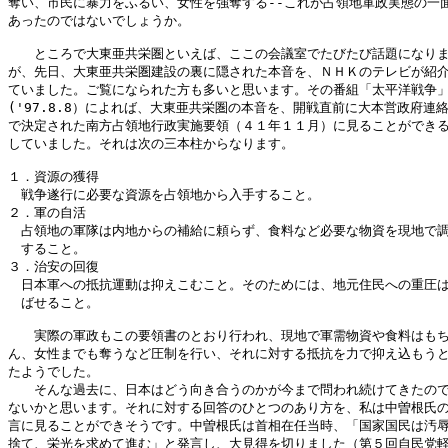
奪い、市民に暴力をふるい、女性を強奪する--これが占領地軍政実態の一面
あったのではないでしょうか。

　　ところで大東亜共栄圏といえば、ここの会議室でたびたび話題になりま
が、先日、大東亜共栄圏建設の裏に隠された本音を、ＮＨＫのテレビが紹介
ていました。ご覧になられた方も多いと思います。その番組「太平洋戦争」
('97.8.8）によれば、大東亜共栄圏の本音を、開戦直前に大本営政府連絡
で決定された南方占領地行政実施要領（４１年１１月）に見ることができる
していました。それは次の三本柱からなります。

１．資源の獲得

　戦争遂行に必要な資源を占領地から入手すること。

２．軍の自活

　占領地の軍隊は内地からの補給に頼らず、食料など必要な物資を現地で調
　すること。

３．治安の回復

　日本軍への抵抗運動は抑えこむこと。そのためには、地元住民への重圧は
　ばせること。

　　実際の軍政もこの要領書のとおり行われ、現地で軍需物資や食料はもち
ん、女性までも奪うなど圧制を行い、それに対する抵抗を力で抑え込もうと
たようでした。

　　そんな過去に、日本はどう向き合うのかが今まで問われ続けてきたので
ないかと思います。それに対する回答のひとつのあり方を、私は中曽根氏の
言に見ることができそうです。中曽根氏は首相在任当時、「国家国民は汚辱
捨て、栄光を求めて進む」と発言し、大見得を切りました（第５回自民党軽