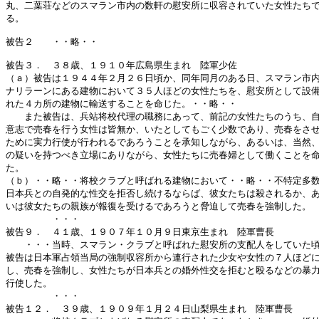
丸、二葉荘などのスマラン市内の数軒の慰安所に収容されていた女性たちで
る。

被告２　　・・略・・

被告３．　３８歳、１９１０年広島県生まれ　陸軍少佐

（ａ）被告は１９４４年２月２６日頃か、同年同月のある日、スマラン市内
ナリラーンにある建物において３５人ほどの女性たちを、慰安所として設備
れた４カ所の建物に輸送することを命じた。・・略・・

　　また被告は、兵站将校代理の職務にあって、前記の女性たちのうち、自
意志で売春を行う女性は皆無か、いたとしてもごく少数であり、売春をさせ
ために実力行使が行われるであろうことを承知しながら、あるいは、当然、
の疑いを持つべき立場にありながら、女性たちに売春婦として働くことを命
た。

（ｂ）・・略・・将校クラブと呼ばれる建物において・・略・・不特定多数
日本兵との自発的な性交を拒否し続けるならば、彼女たちは殺されるか、あ
いは彼女たちの親族が報復を受けるであろうと脅迫して売春を強制した。

　　　　　・・・

被告９．　４１歳、１９０７年１０月９日東京生まれ　陸軍曹長

　　・・・当時、スマラン・クラブと呼ばれた慰安所の支配人をしていた頃
被告は日本軍占領当局の強制収容所から連行された少女や女性の７人ほどに
し、売春を強制し、女性たちが日本兵との婚外性交を拒むと殴るなどの暴力
行使した。

　　　　　・・・

被告１２．　３９歳、１９０９年１月２４日山梨県生まれ　陸軍曹長
