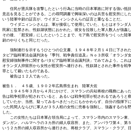
　　住民が憲兵隊を攻撃したという行為に当時の日本軍政に対する強い抵抗
意志を見ることができる。この尋問調書で興味深いのは兵営を慰安所にした
いう陸軍中尉の証言が、ウイダニィンシさんらの証言と重なることだ。

　　ウイダニィンシさんは、軍が接収して使用していた、もとはオランダ人
民家に監禁され、性奴隷状態におかれた。彼女を拉致した軍人数人が強姦し
その後、「慰安婦」にしたということまで、モア島で慰安所をつくった陸軍
尉のやりくちと同じだった。

　　強制連行を示すもうひとつの公文書、１９４８年２月１４日に下された
タビア臨時軍法会議判決を『季刊、戦争責任追及』Ｎｏ３所収「オランダ女
慰安婦強制事件に関するバタビア臨時軍法会議判決」でみてみよう。これは
オランダ人抑留所から女性が慰安所へ連行され、性奴隷とされた事件を戦争
罪として裁いたものである。

　　被告は１２人であった。

被告１．　４５歳、１９０２年広島県生まれ　陸軍大佐

　　１９４５年３月から４月にかけて、スマランの兵站将校の職務にあった
告は戦争犯罪が犯されていると、あるいは戦争犯罪が犯されるであろうと察
していたか、当然、疑ってみるべきだったにもかかわらず、自分の指揮下に
った民間人ならびに軍人が３５人程の女性に売春を強制し、強姦するのを黙
した。

　　この女性たちは日本軍占領当局によって、スマラン市内のスマラン東、
ダンガン、ハルマヘラの３カ所の婦人収容所、また、アンバラワ第４、第５
いう２カ所の婦人収容所から連行され、将校クラブ、スマラン・クラブ、日