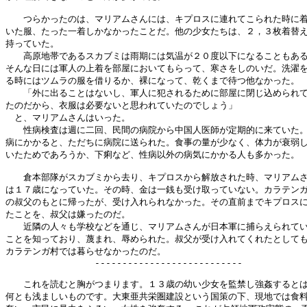
　　つらかったのは、マリアムさんには、キプロスに連れてこられた時に着
いた服、たった一着しかなかったことだ。他の少女たちは、２，３枚着替え
持っていた。

　　高原地帯であるスカブミは雨期には気温が２０度以下になることもある
そんな日には軍人の上着を部屋においてもらって、寒さをしのいだ。洗濯を
る時にはツムラの服を借りるか、裸になって、乾くまで待つ他なかった。

　　「外に出ることはないし、軍人に犯されるために部屋に閉じ込められて
たのだから、衣服は必要ないと思われていたのでしょう」

　と、マリアムさんはいった。

　　性病検査は週に二回、民間の病院から中国人医師が定期的に来ていた。
病にかかると、ただちに病院に送られた。食事の量が少なく、体力が衰弱し
いたためであろうか、下痢など、性病以外の病気にかかる人も多かった。

　　倉本部隊がスカブミから去り、キプロスから解放された時、マリアムさ
は１７歳になっていた。その時、金は一銭も受け取っていない。カラテンガ
の叔父のもとに帰ったが、受け入れられなかった。その直前までキプロスに
たことを、叔父は嫌ったのだ。

　　近隣の人々も学校などを通じ、マリアムさんが日本軍に捕らえられてい
ことを知っており、蔑まれ、辱められた。叔父が受け入れてくれたとしても
カラテンガ村では暮らせなかったのだ。

　　　　　　　　　　---------------------------

　　これを読むと胸がつまります。１３歳の幼い少女を監禁し強姦するとは
何とも浅ましいものです。大東亜共栄圏建設という国策の下、現地では食料