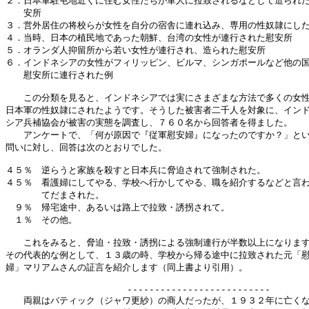
２．日本軍駐屯地近くに住む女性たちが軍人に拉致されるなどして造られた
　　安所

３．営外居住の将校らが女性を自分の宿舎に連れ込み、専用の性奴隷にした
４．当時、日本の植民地であった朝鮮、台湾の女性が連行された慰安所

５．オランダ人抑留所から若い女性が連行され、造られた慰安所

６．インドネシアの女性がフィリッピン、ビルマ、シンガポールなど他の国
　　慰安所に連行された例

　　この分類を見ると、インドネシアでは実にさまざまな方法で多くの女性
日本軍の性奴隷にされたようです。そうした被害者二千人を対象に、インド
シア兵補協会が被害の実態を調査し、７６０名から回答者を得ました。

　　アンケートで、「何が原因で『従軍慰安婦』になったのですか？」とい
問いに対し、回答は次のとおりでした。

４５％　逆らうと家族を殺すと日本兵に脅迫されて強制された。

４５％　看護婦にしてやる、学校へ行かしてやる、職を紹介するなどと言わ
　　　　てだまされた。

　９％　帰宅途中、あるいは路上で拉致・誘拐されて。

　１％　その他。

　　これをみると、脅迫・拉致・誘拐による強制連行が半数以上になります
その代表的な例として、１３歳の時、学校から帰る途中に拉致された元「慰
婦」マリアムさんの証言を紹介します（同上書より引用）。

                      --------------------------

　　両親はバティック（ジャワ更紗）の商人だったが、１９３２年に亡くな