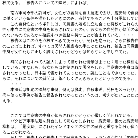
校である。「被告３についての陳述」によれば、

　「南方軍司令部の許可が、女性が収容所を自由意志で去り、慰安所で自発
に働くという条件を満たしたときにのみ、有効であることを十分承知してい
　　この自発性という条件には、同意書の署名に立ち会った将校がこれらの
性が本当に同意書の中身を知らされていたのか、彼女らの自発性が疑問の余
のないものであるかを確認すべき義務を持つことが含まれている。・・・

　　被告３はこの点を点検すべきであったが、それを怠った。さらに被告自
のことばによれば、すべては民間人担当者の手にゆだねられ、被告は同意書
中身が女性たちに正しく説明されたかどうかは知らないと申し立てた。

　　尋問されたすべての証人によって描かれた情景はまったく違った様相を
している。すなわち、彼女たちは強制されて署名をした。同意書の中身は説
されなかったし、日本語で書かれてあったため、読むこともできなかった。
らに、それについての質問は、荒々しくさえぎらえたというものである。

　　・・・

　　本法廷は拒絶の深刻な事例、例えば脱走、自殺未遂、発狂を装ったり、
病を使った事例が被告に報告されなかったというのは、考えがたいことだと
える」

　　ここでは同意書の中身が知らされたかどうかが厳しく問われている。

　　バタビア軍事法廷を舞台にして明らかにされた「慰安婦」集めと慰安所
様相は、「慰安婦」にされたインドネシアの女性の証言と重なる部分が多々
ることがわかる。

　　そして、被告１０や被告１２の証言をみると、オランダ女性は「婚外性