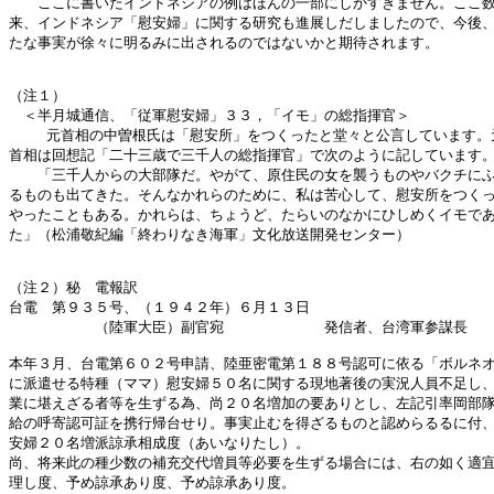
　　ここに書いたインドネシアの例はほんの一部にしかすぎません。ここ数
来、インドネシア「慰安婦」に関する研究も進展しだしましたので、今後、
たな事実が徐々に明るみに出されるのではないかと期待されます。

（注１）

　＜半月城通信、「従軍慰安婦」３３，「イモ」の総指揮官＞

　 　元首相の中曽根氏は「慰安所」をつくったと堂々と公言しています。元
首相は回想記「二十三歳で三千人の総指揮官」で次のように記しています。
　　「三千人からの大部隊だ。やがて、原住民の女を襲うものやバクチにふ
るものも出てきた。そんなかれらのために、私は苦心して、慰安所をつくっ
やったこともある。かれらは、ちょうど、たらいのなかにひしめくイモであ
た」（松浦敬紀編「終わりなき海軍」文化放送開発センター）

（注２）秘　電報訳

台電　第９３５号、（１９４２年）６月１３日

　　　　　　（陸軍大臣）副官宛　　　　　　　発信者、台湾軍参謀長

本年３月、台電第６０２号申請、陸亜密電第１８８号認可に依る「ボルネオ
に派遣せる特種（ママ）慰安婦５０名に関する現地著後の実況人員不足し、
業に堪えざる者等を生ずる為、尚２０名増加の要ありとし、左記引率岡部隊
給の呼寄認可証を携行帰台せり。事実止むを得ざるものと認めらるるに付、
安婦２０名増派諒承相成度（あいなりたし）。

尚、将来此の種少数の補充交代増員等必要を生ずる場合には、右の如く適宜
理し度、予め諒承あり度、予め諒承あり度。
