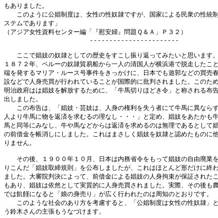
もありました。

　　このように公娼制度は、女性の性奴隷ですが、国家による民衆の性統制
ステムであります」

（アジア女性資料センター編「『慰安婦』問題Ｑ＆Ａ」Ｐ３２）

                      -----------------------

　　ここで娼妓の奴隷としての歴史をすこし振り返ってみたいと思います。
１８７２年、ペルーの奴隷貿易船から一人の清国人が横浜港で脱走したこと
端を発するマリア・ルース号事件をきっかけに、日本でも遊郭などの買売春
設などで人身売買が行われていることが国際的に批判されました。このため
明治政府はは娼妓を解放するために、「牛馬切りほどき令」と称される布告
出しました。

　　この布告は、「娼妓・芸妓は、人身の権利を失う者にて牛馬に異ならず
人より牛馬に物を返済を求むるの理なし・・・」と定め、娼妓をあたかも牛
馬と同等にみなし、牛や馬などからは返済を求めるのは無理であるとして娼
の前借金を帳消しにしました。これはまさしく娼妓を奴隷と認めたものに他
りません。

　　その後、１９００年１０月、日本は内務省令をもって娼妓の自由廃業を
りこんだ「娼妓取締規則」を公布しましたが、これはほとんど形だけに終わ
ました。大審院判決によって、前借金による娼妓の人身拘束が保証されたこ
もあり、娼妓は依然として実質的に人身売買されました。実際、その後も農
では飢饉になると「娘の身売り」が広く行われたのは周知のとおりです。

　　このような社会のあり方を考慮すると、「公娼制度は女性の性奴隷」と
う鈴木さんの主張もうなづけます。
