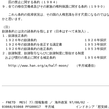
　　罰の禁止に関する条約（１９８４）

９．全ての移住労働者及びその家族の権利保護に関する条約（１９９０）

　　これら条約の批准状況は、その国の人権意識を示す尺度になるのではな
かと思います。

（注）

奴隷条約とは次の諸条約を指します（日本はすべて未加入）。

１．奴隷改正条約

　１９２６年の奴隷条約　　　　　　　　　　　　　　　１９２６年採択

　１９２６年の奴隷条約を改正する議定書　　　　　　　１９５３年採択

　１９２６年の奴隷条約の改正条約　　　　　　　　　　１９５３年採択

２．奴隷制度、奴隷取引ならびに奴隷制度に類似する制度

　および慣行の廃止に関する補足条約　　　　　　　　　１９５６年採択

　　http://www.han.org/a/half-moon/　　（半月城通信）

- FNETD  MES( 7):情報集積 ／ 海外政策 97/08/02 -

03868/03868 PFG00017  半月城           インドネシア「慰安婦