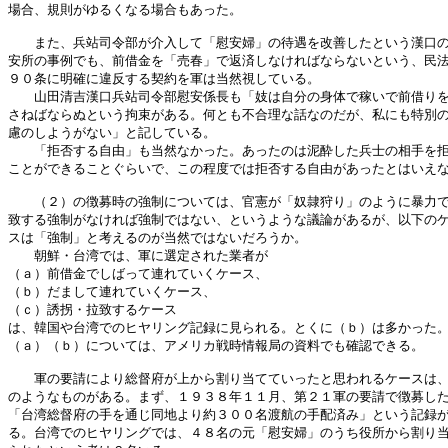
場合、規則がゆるくなる場合もあった。

　　また、兵站司令部が介入して「慰安婦」の待遇を改善したという漢口の
安所の事例でも、前借金を「売春」で返済しなければならないという、民法
９０条に明確に違反する契約を軍は当然視している。

　　山田清吉漢口兵站司令部慰安係長も「妓は自分の身体で稼いで前借りを
さねばならぬという拘束がある。何とも不合理な話なのだが、私にも特別の
慮のしようがない」と記している。

　　「拒否する自由」も当然なかった。あったのは泥酔した兵士の相手を拒
ことができることぐらいで、この程度では拒否する自由があったとはいえな
　　（２）の徴募時の強制については、官憲が「奴隷狩り」のように暴力で
致する強制がなければ強制ではない、というような議論があるが、以下のケ
スは「強制」と考えるのが当然ではないだろうか。

　　朝鮮・台湾では、軍に選定された業者が

（ａ）前借金でしばって連れていくケース、

（ｂ）だまして連れていくケース、

（ｃ）誘拐・拉致するケース

は、韓国や台湾でのヒヤリング記録に見られる。とくに（ｂ）は多かった。
（ａ）（ｂ）については、アメリカ戦時情報局の資料でも確認できる。

　　軍の要請により総督府が上から割り当てていったと思われるケースは、
のようなものがある。まず、１９３８年１１月、第２１軍の要請で徴募した
「台湾総督府の手を通じ同地より約３００名渡航の手配済み」という記録が
る。台湾でのヒヤリングでは、４８名の元「慰安婦」のうち役所から割り当