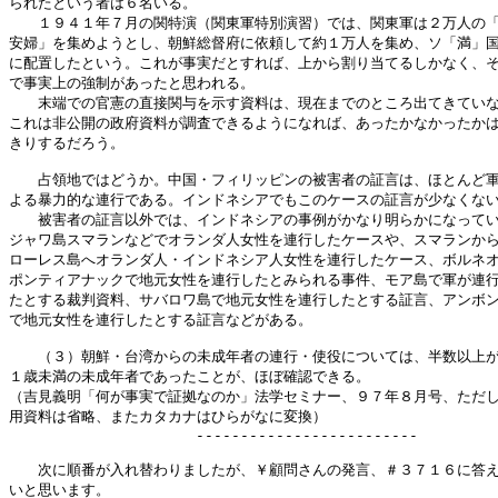
られたという者は６名いる。

　　１９４１年７月の関特演（関東軍特別演習）では、関東軍は２万人の「
安婦」を集めようとし、朝鮮総督府に依頼して約１万人を集め、ソ「満」国
に配置したという。これが事実だとすれば、上から割り当てるしかなく、そ
で事実上の強制があったと思われる。

　　末端での官憲の直接関与を示す資料は、現在までのところ出てきていな
これは非公開の政府資料が調査できるようになれば、あったかなかったかは
きりするだろう。

　　占領地ではどうか。中国・フィリッピンの被害者の証言は、ほとんど軍
よる暴力的な連行である。インドネシアでもこのケースの証言が少なくない
　　被害者の証言以外では、インドネシアの事例がかなり明らかになってい
ジャワ島スマランなどでオランダ人女性を連行したケースや、スマランから
ローレス島へオランダ人・インドネシア人女性を連行したケース、ボルネオ
ポンティアナックで地元女性を連行したとみられる事件、モア島で軍が連行
たとする裁判資料、サバロワ島で地元女性を連行したとする証言、アンボン
で地元女性を連行したとする証言などがある。

　　（３）朝鮮・台湾からの未成年者の連行・使役については、半数以上が
１歳未満の未成年者であったことが、ほぼ確認できる。

（吉見義明「何が事実で証拠なのか」法学セミナー、９７年８月号、ただし
用資料は省略、またカタカナはひらがなに変換）

                     -------------------------

　　次に順番が入れ替わりましたが、￥顧問さんの発言、＃３７１６に答え
いと思います。
