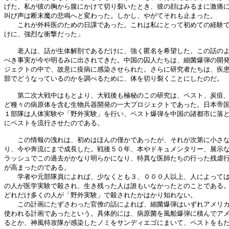
げた。私が彼の胸から腹にかけて切り裂いたとき、彼の顔はみるまに激痛に
叫び声は断末魔の悲鳴へと変わった。しかし、やがてそれも止まった。

　　これが外科医のための日課であった。これは私にとって初めての経験で
けに、強烈な衝撃だった」

　　老人は、話が生体解剖であるだけに、強く匿名を希望した。この話のよ
べき事実が今や明るみに出されてきた。中国の囚人たちは、細菌爆弾の開発
ジェクトの中で、故意に疫病に感染させられた。さらに研究者たちは、疾患
部でどうなっているのかを調べるために、体を切り裂くことにしたのだ。

　　第二次大戦中はもとより、大戦後も極秘のこの研究は、ペスト、炭疽、
ど種々の病原体を含む生物兵器開発の一大プロジェクトであった。日本帝国
１部隊は人体実験や「野外実験」を行い、ペスト爆弾を中国の諸都市に落と
にペストを流行させたのである。

　　この情報の洩れは、初めはほんの僅かであったが、それが次第に小さな
り、今や奔流にまで成長した。戦後５０年、本やドキュメンタリー、展示な
ラッシュでこの過去がかなり明らかになり、特異な医師たちの行った残虐行
が高まったのである。

　　学者や元部隊員によれば、少なくとも３、０００人以上、人によっては
の人が医学実験で殺され、生き残った人は誰もいなかったとのことである。
どれだけ多くの人が「野外実験」で殺されたかはかり知れない。

　　この計画にたずさわった官僚の話によれば、細菌爆弾はいずれアメリカ
使われる計画であったという。具体的には、病原菌を風船爆弾に積んでアメ
るとか、神風特攻隊が感染したノミをサンディエゴにまいて、ペストをもた