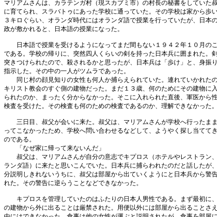
マリアムさんは、カラテンガ村（現スカブミ市）の村長の秘書をしていた叔
に育てられ、スラバトゥにあった学校に通っていた。その学校は家から歩い
３キロぐらい、オランダ時代にはオランダ語で授業を行っていたが、日本の
政が敷かれると、日本語の授業になった。

　　日本語で授業を受けるようになってまだ間もない１９４２年１０月のこ
である。学校の帰りに、突然四人くらいの剣を持った日本兵に囲まれた。剣
突きつけられたので、殺されるかと思ったが、日本兵は「歩け」と、身振り
指示した。その中の一人がツムラであった。

　　同じ村の顔見知りの女性も何人か捕らえられていた。連れていかれたの
キリスト教会のすぐ側の建物だった。まだ１３歳、何のためにその建物に入
られたのか、まったく分からなかった。そこに入れられた直後、軍医から性
検査を受けた。その検査も何のための検査であるのか、理解できなかった。
　　三日目、叔父が会いに来た。叔父は、マリアムさんが学校へ行ったまま
ってこなかったため、学校へ問い合わせるなどして、ようやく探し当ててき
のである。

　　「なぜ家に帰って来ないんだ」

　　叔父は、マリアムさんが自分の意志でキプロス（ホテルやレストラン、
ランダ語）に来たと思いこんでいた。日本兵に捕らわれたのだと話したが、
分説明しきれないうちに、叔父は部屋から出ていくようにと日本兵から警告
れた。その警告に逆らうことなどできなかった。

　　キプロスを管理していたのはふたりの日本人男性である。まず最初に、
の建物から外に出ることは厳禁された。用便以外には部屋から出ることさえ
由にはできなかった。食事は他の女性が運ぶと説明されたが、食事を部屋に