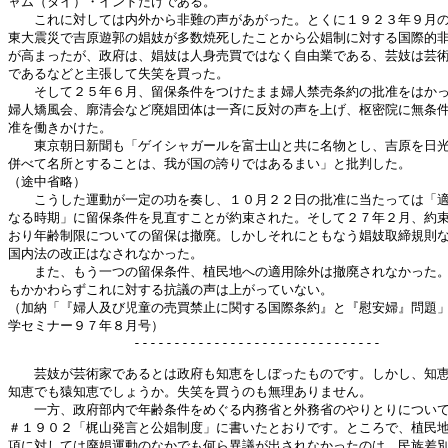
ャム（タイ）・インドだけである。

　　これに対しては内外から非難の声があがった。とくに１９２３年９月の
東大震災で吉原遊郭の娼妓が多数焼死したことから公娼制に対する国際的非
が高まったが、政府は、娼妓は人身売買ではなく自由業である、芸妓は芸術
であるなどと主張して失笑を買った。

　　そして２５年６月、留保条件をつけたまま婦人禁売条約の批准をはかっ
婦人矯風会、廓清会など廃娼団体は一斉に反対の声を上げ、枢密院に無条件
准を働きかけた。

　　東京朝日新聞も「ゲイシャガールを富士山と共に名物とし、吉原を日光
併べて名所とすることは、我が国の誇りではあるまい」と批判した。

（途中省略）

　　こうした運動が一定の功を奏し、１０月２２日の批准に当たっては「適
なる時期」に留保条件を見直すことが約束された。そして２７年２月、約束
おり年齢制限についての留保は撤廃。しかしそれにともなう娼妓取締規則な
国内法の改正はなされなかった。

　　また、もう一つの留保条件、植民地への適用除外は撤廃されなかった。
もかかわらずこれに対する抗議の声は上がっていない。

（加納「『婦人及び児童の売買禁止に関する国際条約』と『慰安婦』問題」
学セミナー９７年８月号）

 　　　　　　　　　-------------------------------

　　芸妓が芸術家であるとは政府も知恵をしぼったものです。しかし、知恵
知恵でも猿知恵でしょうか。失笑を買うのも無理ありません。

　　一方、政府部内で年齢条件をめぐる内務省と外務省のやりとりについて
＃１９０２「梶山発言と公娼制度」に書いたとおりです。ところで、植民地
項に対しては廃娼運動のなかでも何ら異議が出されなかったのは、民族差別