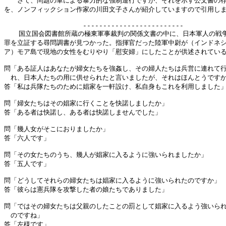
　　さて、問題の軍による暴力的な強制連行ですが、それを示す公文書の存
を、ノンフィックション作家の川田文子さんが紹介していますので引用しま
　　　　　　　　　　　　-------------------------

  　国立国会図書館所蔵の極東軍事裁判の関係文書の中に、日本軍人の戦争
罪を立証する尋問調書が見つかった。指揮官だった陸軍中尉が（インドネシ
ア）モア島で現地の女性をむりやり「慰安婦」にしたことが供述されている
問「ある証人はあなたが婦女たちを強姦し、その婦人たちは兵営に連れて行
　れ、日本人たちの用に供せられたと言いましたが、それはほんとうですか
答「私は兵隊たちのために娼家を一軒設け、私自身もこれを利用しました」
問「婦女たちはその娼家に行くことを快諾しましたか」

答「ある者は快諾し、ある者は快諾しませんでした」

問「幾人女がそこにおりましたか」

答「六人です」

問「その女たちのうち、幾人が娼家に入るように強いられましたか」

答「五人です」

問「どうしてそれらの婦女たちは娼家に入るように強いられたのですか」

答「彼らは憲兵隊を攻撃した者の娘たちでありました」

問「ではその婦女たちは父親のしたことの罰として娼家に入るよう強いられ
　のですね」

答「左様です」
