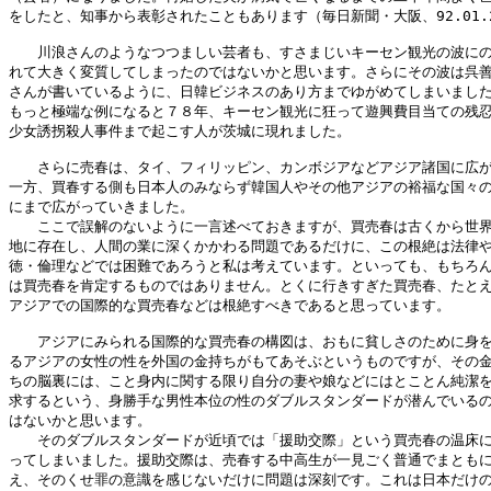
をしたと、知事から表彰されたこともあります（毎日新聞・大阪、92.01.2
　　川浪さんのようなつつましい芸者も、すさまじいキーセン観光の波にの
れて大きく変質してしまったのではないかと思います。さらにその波は呉善
さんが書いているように、日韓ビジネスのあり方までゆがめてしまいました
もっと極端な例になると７８年、キーセン観光に狂って遊興費目当ての残忍
少女誘拐殺人事件まで起こす人が茨城に現れました。

　　さらに売春は、タイ、フィリッピン、カンボジアなどアジア諸国に広が
一方、買春する側も日本人のみならず韓国人やその他アジアの裕福な国々の
にまで広がっていきました。

　　ここで誤解のないように一言述べておきますが、買売春は古くから世界
地に存在し、人間の業に深くかかわる問題であるだけに、この根絶は法律や
徳・倫理などでは困難であろうと私は考えています。といっても、もちろん
は買売春を肯定するものではありません。とくに行きすぎた買売春、たとえ
アジアでの国際的な買売春などは根絶すべきであると思っています。

　　アジアにみられる国際的な買売春の構図は、おもに貧しさのために身を
るアジアの女性の性を外国の金持ちがもてあそぶというものですが、その金
ちの脳裏には、こと身内に関する限り自分の妻や娘などにはとことん純潔を
求するという、身勝手な男性本位の性のダブルスタンダードが潜んでいるの
はないかと思います。

　　そのダブルスタンダードが近頃では「援助交際」という買売春の温床に
ってしまいました。援助交際は、売春する中高生が一見ごく普通でまともに
え、そのくせ罪の意識を感じないだけに問題は深刻です。これは日本だけの