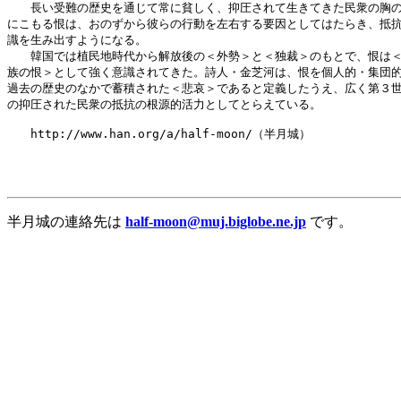
　　長い受難の歴史を通じて常に貧しく、抑圧されて生きてきた民衆の胸の
にこもる恨は、おのずから彼らの行動を左右する要因としてはたらき、抵抗
識を生み出すようになる。

　　韓国では植民地時代から解放後の＜外勢＞と＜独裁＞のもとで、恨は＜
族の恨＞として強く意識されてきた。詩人・金芝河は、恨を個人的・集団的
過去の歴史のなかで蓄積された＜悲哀＞であると定義したうえ、広く第３世
の抑圧された民衆の抵抗の根源的活力としてとらえている。

　　http://www.han.org/a/half-moon/（半月城）

半月城の連絡先は
half-moon@muj.biglobe.ne.jp
です。