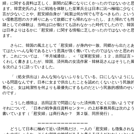
婦」に関する資料は乏しく、新聞の記事になりにくかったのではないかと思
ます。韓雲史氏のように戦地を体験した皇軍兵士は日本に比べ極端に少なく
言が少ないことや、慰安婦自身が「純潔は何が何でも守るべきもの」という
い儒教思想のカナ縛りにあって故郷にすら帰れなかったし、また帰れても性
隷としての体験は、当時は口が裂けても語れなかった時代でしたので、韓国
は日本よりはるかに「慰安婦」に関する情報に乏しかったのではないかと思
ます。

　　さらに、韓国の風土として「慰安婦」が身内や一族、同郷から出たとあ
てはたいへんな恥であるという意識が強く働いていたのではないかと思われ
す。これについては、「半月城通信」、＜「従軍慰安婦」１２，吉田証言＞
くわしく書きましたが、韓国、済州島の女流作家・韓林花さんはそうした風
を次のように語っていました。

　　「（処女供出は）みんな知らないふりをしている。口にしないようにし
いる問題なんです。日本に女まで供出したことを認めたくないという民族的
尊心と、女は純潔性を何よりも最優先にするものだという民族的感情のせい
のです」

　　こうした感情は、吉田証言で問題になった済州島でとくに強いようです
それについて、「日本の戦争責任資料センター」の上杉事務局長は次のよう
書いています（「慰安婦」は商行為か？　第２版、同所発行）。

　　　　　　　　　ーーーーーーーーーーーーー

　　どうして日本に極めて近い済州島だけ、一人の「慰安婦」も徴集されな