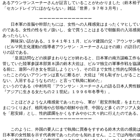
あるアウンサンスーチーさんが証言していることがわかりました（鈴木裕子
「セカンドレイプにほかならない」雑誌「世界」９７年３月号）。

　　　　　　　　　ーーーーーーーーーーーーー

　　日本軍の首脳や幹部たちには、女性への人権感覚はまったくマヒしてい
のである。女性の性をモノ扱いし、金で買うことはまるで朝飯前の入浴感覚
あったらしい。

　　興味深い話がある。１９４１年１１月、ビルマ建国の父・アウンサン将
（ビルマ民主化運動の指導者アウンサン・スーチーさんはその娘）の訪日の
りの話である。

　　「皇居訪問などの挨拶まわりなどが終わると、日本軍の南方謀略工作を
管していた陸軍参謀本部第８課の鈴木大佐は、ビルマ独立の軍事作戦を協議
る前に、遊郭へ行き女を世話しようという。その日まで女性と性的な関係を
ったことのないアウンサンは直ちに断るが、大佐は『何も恥ずかしがること
ない、入浴するようなものだ』と言って執拗に勧めた」

というのである（中村尚司「アウンサン・スーチーさんの語る日本人男性観
『アジアに生きる女たちの２１世紀』１９９６年冬季号）。

　　ことほどさような人権感覚であったから、軍が「慰安所制度」をまたた
まにつくりあげ、植民地や占領地の朝鮮や台湾、中国など多くのアジア人女
を「慰安婦」とし、性的蹂躙をかくもすみやかに大々的に行えたのである。
　　　　　　　　　ーーーーーーーーーーーーー

　　このように、外国の要人にまで執拗に買春をすすめる鈴木大佐の感覚は
日本軍の女性観を示す代表例であったのかも知れません。ここでは内地の遊