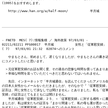
(1995)をおすすめします。

　　http://www.han.org/a/half-moon/　　　　　　　半月城

- FNETD  MES( 7):情報集積 ／ 海外政策 97/03/01 -

02211/02211 PFG00017  半月城           女性と「従軍慰安婦」

( 7)   97/03/01 21:32  02074へのコメント

　　やまもとさん、初めまして。遅くなりましたが、やまもとさんの書き込
にコメントしたいと思います。

　＞元従軍慰安婦のお話を聞く度、その過去の悲惨な時間を償ってあまりあ
　＞幸福な時間を送っていただくべきだと思わないではいられません。

　　先日、インターネットで「半月城通信」を読んでくださったアメリカ在
の日本人女性からメールをいただきましたが、そのなかで『「従軍慰安婦」
証言は、同じ女性として涙なしでは聞けません』とありました。私も「従軍
安婦」の証言はとてもまともには聞けません。

　　半月城通信「従軍慰安婦」２５、＜「従軍慰安婦」に対する感性＞に書
ましたが、私は彼女たちの証言を『まかり間違って、私の母も運が悪かった
おぞましい「従軍慰安婦」にさせられていたかも知れない』という思いでい