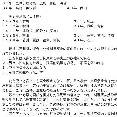
３７年、宮城、鹿児島、広島、富山、滋賀

３８年、宮崎（再決議）　　　　　　　　４０年、岡山

　　廃娼実施県（１４県）

１８９３年！群馬　　　　　　　　　　　　　３０年、埼玉

１９３２年、秋田　　　　　　　　　　　　　３４年、長崎、青森

１９３７年、北海道（部分的に実施）

１９３８年、富山　　　　　　　　　　　　　３９年、三重、宮崎、茨城

１９４０年、香川、愛媛、徳島、鳥取　　　　４１年、石川

　　最後の石川県の場合、公娼制度廃止の事由書にはこのような理由をあげ
れていました。

１．公娼制は人身を売買し拘束する事実上の奴隷制である

２．男女の性道徳を破壊し、淫蕩的気風を誘発し、家庭を傷つける

３．花柳病伝播の原因になる

４．私娼の発生をうながす

　　ただ廃止と言っても完全廃止でなく、石川県の場合、貸座敷業者は芸妓
屋営業に転業させ、芸妓の事実上の行為は黙認し、従来同様の営業を継続さ
ました。これは当時、過渡期の処置としてやむをえないとされました。

　　最初にいち早く廃娼を実施した群馬県の場合は、のちに料理店芸妓取締
則を制定して乙種芸者を設定し、これに売春を認可しました。このように形
変えて公娼は存在しましたが、この時期、戦争の泥沼化と同時に公娼制は公
とは存在しにくくなったことだけは確かです。

　　戦争下とあって、３８年に灯火管制規則、３９年に警視庁管内で零時以