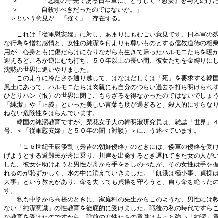
  ＞      「悪魔の手先である日本軍に、どうして『慰安』を与え続けた
  ＞      自殺すべきだったのではないか。」

　＞という意見が　「強く」　存在する。

　　これは「従軍慰安婦」に対し、あまりにもむごい意見です。日本軍の残
な行為を憎む感情と、女性の純潔を何よりも尊いものとする儒教道徳の相乗
用が、心身ともに傷だらけになりながらも生きて帰ったハルモニたちを暖か
迎えるどころか逆にむち打ち、５０年以上の長い間、彼女たちを金縛りにし
沈黙の世界に追いやりました。

　　このように冷たさを通り越して、はなはだしくは「死」を要求する韓国
風土にあって、ハルモニたちは肉親にも自分のつらい過去を打ち明けられず
ひとりハン（恨）の世界に閉じこもらざるを得なかったのではないでしょう
「純潔」や「正義」といった美しい言葉も度が過ぎると、殺人的にすらなり
ねない危険性をはらんでいます。

　　韓国の純潔教育ですが、梨花女子大の韓明淑研究員は、雑誌「世界」４
号、＜「従軍慰安婦」と５０年の闇（対談）＞にこう述べています。

　　「１６世紀壬辰倭乱（秀吉の朝鮮侵略）のときには、倭軍の侵略を受け
げようとする避難民が舟に乗り、川岸を出発するとき遅れてきた女の人がい
した。彼女を助けようと男性が舟から手をさしのべたが、その女性は手を握
れるのが恥ずかしく、水の中に消えていきました。「飢餓は極小事、貞操は
大事」という教えがあり、命を失っても貞操を守ろうと、自ら命を絶ったの
す。

　　私も中学から高校のときに、家庭科の先生からこのような、男性には教
ない「純潔意識」の性教育を徹底的に受けました。戦後の私の時代ですらこ
な教育を受けたのですから、戦前の女性たちの意識はもっと強い「純潔」意