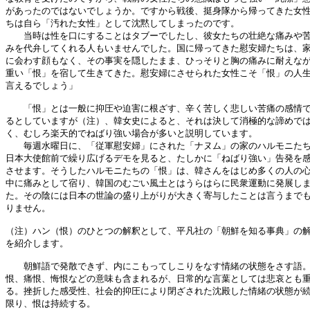
があったのではないでしょうか。ですから戦後、挺身隊から帰ってきた女性
ちは自ら「汚れた女性」として沈黙してしまったのです。

　　当時は性を口にすることはタブーでしたし、彼女たちの壮絶な痛みや苦
みを代弁してくれる人もいませんでした。国に帰ってきた慰安婦たちは、家
に会わす顔もなく、その事実を隠したまま、ひっそりと胸の痛みに耐えなが
重い「恨」を宿して生きてきた。慰安婦にさせられた女性こそ「恨」の人生
言えるでしょう」

　　「恨」とは一般に抑圧や迫害に根ざす、辛く苦しく悲しい苦痛の感情で
るとしていますが（注）、韓女史によると、それは決して消極的な諦めでは
く、むしろ楽天的でねばり強い場合が多いと説明しています。

　　毎週水曜日に、「従軍慰安婦」にされた「ナヌム」の家のハルモニたち
日本大使館前で繰り広げるデモを見ると、たしかに「ねばり強い」告発を感
させます。そうしたハルモニたちの「恨」は、韓さんをはじめ多くの人の心
中に痛みとして宿り、韓国のむごい風土とはうらはらに民衆運動に発展しま
た。その陰には日本の世論の盛り上がりが大きく寄与したことは言うまでも
りません。

（注）ハン（恨）のひとつの解釈として、平凡社の「朝鮮を知る事典」の解
を紹介します。

　　朝鮮語で発散できず、内にこもってしこりをなす情緒の状態をさす語。
恨、痛恨、悔恨などの意味も含まれるが、日常的な言葉としては悲哀とも重
る。挫折した感受性、社会的抑圧により閉ざされた沈殿した情緒の状態が続
限り、恨は持続する。
