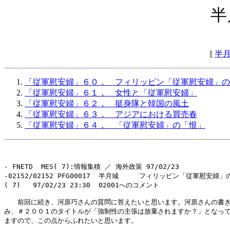
半
[
半
「従軍慰安婦」６０， フィリッピン「従軍慰安婦」の
「従軍慰安婦」６１， 女性と「従軍慰安婦」
「従軍慰安婦」６２， 挺身隊と韓国の風土
「従軍慰安婦」６３， アジアにおける買売春
「従軍慰安婦」６４， 「従軍慰安婦」の「恨」
- FNETD  MES( 7):情報集積 ／ 海外政策 97/02/23 

-02152/02152 PFG00017  半月城     フィリッピン「従軍慰安婦」
( 7)   97/02/23 23:30  02001へのコメント

　　前回に続き、河原巧さんの質問に答えたいと思います。河原さんの書き
み、＃２００１のタイトルが「強制性の主張は放棄されますか？」となって
ますので、この点からふれたいと思います。
