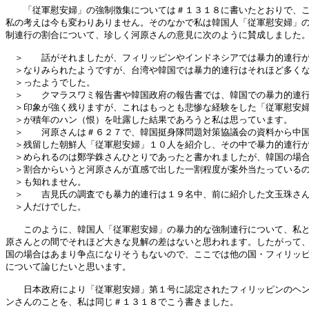
　　「従軍慰安婦」の強制徴集については＃１３１８に書いたとおりで、こ
私の考えは今も変わりありません。そのなかで私は韓国人「従軍慰安婦」の
制連行の割合について、珍しく河原さんの意見に次のように賛成しました。
　＞　　話がそれましたが、フィリッピンやインドネシアでは暴力的連行が
　＞なりみられたようですが、台湾や韓国では暴力的連行はそれほど多くな
　＞ったようでした。

　＞　　クマラスワミ報告書や韓国政府の報告書では、韓国での暴力的連行
　＞印象が強く残りますが、これはもっとも悲惨な経験をした「従軍慰安婦
　＞が積年のハン（恨）を吐露した結果であろうと私は思っています。

　＞　　河原さんは＃６２７で、韓国挺身隊問題対策協議会の資料から中国
　＞残留した朝鮮人「従軍慰安婦」１０人を紹介し、その中で暴力的連行が
　＞められるのは鄭学銖さんひとりであったと書かれましたが、韓国の場合
　＞割合からいうと河原さんが直感で出した一割程度が案外当たっているの
　＞も知れません。

　＞　　吉見氏の調査でも暴力的連行は１９名中、前に紹介した文玉珠さん
　＞人だけでした。

　　このように、韓国人「従軍慰安婦」の暴力的な強制連行について、私と
原さんとの間でそれほど大きな見解の差はないと思われます。したがって、
国の場合はあまり争点になりそうもないので、ここでは他の国・フィリッピ
について論じたいと思います。

　　日本政府により「従軍慰安婦」第１号に認定されたフィリッピンのヘン
ンさんのことを、私は同じ＃１３１８でこう書きました。
