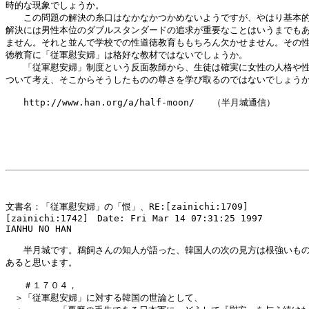
時的な現象でしょうか。

　　この問題の解決の糸口はなかなかつかめないようですが、やはり基本的
解決には男性本位のダブルスタンダードの追求が重要なことはいうまでもあ
ません。それと並んで学校での性道徳教育ももちろん欠かせません。その性
徳教育に「従軍慰安婦」は格好な教材ではないでしょうか。

　　「従軍慰安婦」制度という反面教師から、生徒は確実に女性の人格や性
ついて考え、そこからそうしたものの尊さを学び取るのではないでしょうか
　　http://www.han.org/a/half-moon/　　（半月城通信）

文書名：「従軍慰安婦」の「恨」、RE:[zainichi:1709]

[zainichi:1742]　Date: Fri Mar 14 07:31:25 1997

IANHU NO HAN

　　半月城です。鵜飼さんの知人が語った、韓国人の次の見方は根強いもの
あると思います。

　　＃１７０４，

　＞「従軍慰安婦」に対する韓国の世論として、
