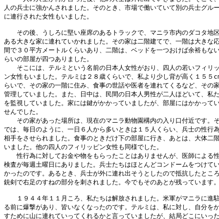
人の兵士に強かんされました。そのとき、市場で働いていて別の兵士グルー
に連行された女性もいました。

　　その後、うしろに堅い座席のあるトラックで、マニラ市内のダコタ地区
ある大きな家に連れていかれました。その家は二階建てで、一階は大きな応
間で３０平方メートルくらいあり、二階は、ベッドを一つおけば余裕もない
らいの部屋が四つありました。

　　そこには、テルミという名前の日本人女性がおり、四人の若いフィリッ
ン女性もいました。テルミは２８歳くらいで、私より少し背が高く１５５cm
らいで、その家の一階に住み、食事の世話や医者を連れてくるなど、その家
管理していました。また、日中は、民間の日本人男性が二人ほどいて、私た
を監視していました。家には鍵がかかっていましたが、部屋にはかかってい
せんでした。

　　その家があった場所は、現在のマニラ動物園構内の入り口付近です。そ
では、毎日のように、一日６人から多いときは１５人くらい、兵士の性行為
相手をさせられました。食事のときだけ下の部屋に行き、あとは、大体二階
いました。他の四人のフィリッピン女性も同様でした。

　　性行為に対してお金や物をもらったことはありませんが、医師による性
検査が毎週土曜日にありました。兵士たちはほとんどコンドームをつけてい
かったのです。あるとき、兵士が外に連れ出そうとしたので抵抗したところ
銃剣で右足のすねの部分を刺されました。今でもそのあとが残っています。
　　１９４４年１１月ころ、私たちは解放されました。米軍がマニラに進駐
る前に爆撃があり、皆いなくなったのです。テルミは、私に対し、自分をか
すために山に連れていってくれるかと言っていましたが、結局どこにいった