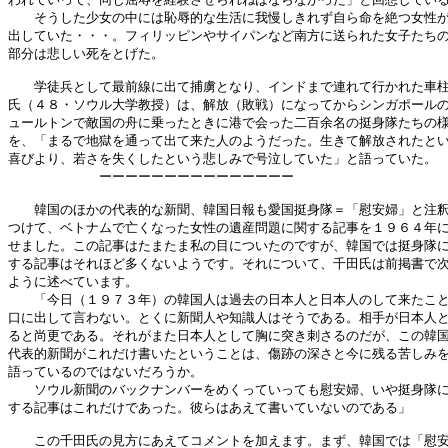
　　そうした少女の中には恥辱的な生活に我慢しきれず自ら命を絶つ女性が
出していた・・・。フィリッピンやサイパンなど南方に送られた女子たちの
部分は悲しい死をとげた。

　　学徒兵として最前線に出て捕虜となり、インドまで連れて行かれた車柱
氏（４８・ソウル大学教授）は、解放（敗戦）になってからシンガポールの
ュールトンで敵国の舟に乗ったときに港で会った二百余名の挺身隊たちの様
を、「まるで地獄を通って出て来た人のようだった。生きて解放されたとい
喜びより、若さを失くしたという悲しみで号泣していた」と語っていた。

　　　　　　　ーーーーーーーーーーーーーーー

　　韓国のほかの代表的な新聞、韓国日報も愛国挺身隊＝「慰安婦」と注釈
つけて、ベトナムで亡くなった女性の遺産問題に関する記事を１９６４年に
せました。この記事はたまたま私の目についたのですが、韓国では挺身隊に
する記事はそれほど多くないようです。それについて、千田氏は前掲書で次
ように述べています。

　　「今日（１９７３年）の韓国人は過去の日本人と日本人のして来たこと
口に出して言わない。とくに新聞人や知識人はそうである。相手が日本人と
ると尚更である。それがまた日本人として胸に突き刺さるのだが、この韓国
代表的新聞がこれだけ書いたということは、傷跡の深さと今に残る苦しみを
語っているのではないだろうか。

　　ソウル新聞のバックナンバーをめくっていっても慰安婦、いや挺身隊に
する記事はこれだけであった。彼らはあえて書いていないのである」

　　この千田氏の見方にあえてコメントを加えます。まず、韓国では「慰安