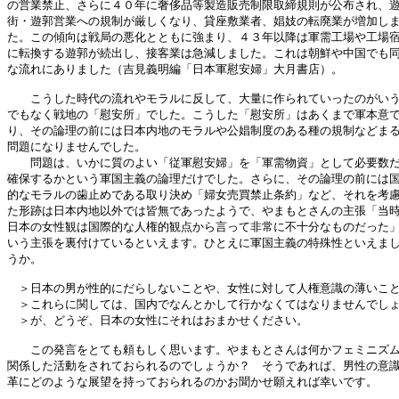
の営業禁止、さらに４０年に奢侈品等製造販売制限取締規則が公布され、遊
街・遊郭営業への規制が厳しくなり、貸座敷業者、娼妓の転廃業が増加しま
た。この傾向は戦局の悪化とともに強まり、４３年以降は軍需工場や工場宿
に転換する遊郭が続出し、接客業は急減しました。これは朝鮮や中国でも同
な流れにありました（吉見義明編「日本軍慰安婦」大月書店）。

　　こうした時代の流れやモラルに反して、大量に作られていったのがいう
でもなく戦地の「慰安所」でした。こうした「慰安所」はあくまで軍本意で
り、その論理の前には日本内地のモラルや公娼制度のある種の規制などまる
問題になりませんでした。

　　問題は、いかに質のよい「従軍慰安婦」を「軍需物資」として必要数だ
確保するかという軍国主義の論理だけでした。さらに、その論理の前には国
的なモラルの歯止めである取り決め「婦女売買禁止条約」など、それを考慮
た形跡は日本内地以外では皆無であったようで、やまもとさんの主張「当時
日本の女性観は国際的な人権的観点から言って非常に不十分なものだった」
いう主張を裏付けているといえます。ひとえに軍国主義の特殊性といえまし
うか。

　＞日本の男が性的にだらしないことや、女性に対して人権意識の薄いこと
　＞これらに関しては、国内でなんとかして行かなくてはなりませんでしょ
　＞が、どうぞ、日本の女性にそれはおまかせください。

　　この発言をとても頼もしく思います。やまもとさんは何かフェミニズム
関係した活動をされておられるのでしょうか？　そうであれば、男性の意識
革にどのような展望を持っておられるのかお聞かせ願えれば幸いです。
