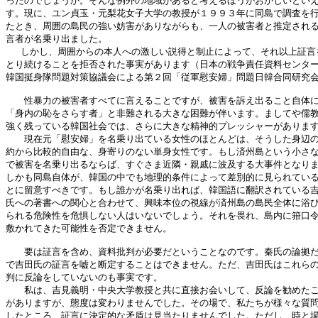
ったのでしょうか。そんな例外の地域があると考えるほうがおかしいといえ
す。現に、ユン貞玉・元梨花女子大学の教授が１９９３年に同島で調査を行
たとき、周囲の島民の強い妨害がありながらも、一人の被害者と推定される
言者が名乗り出ました。

　 しかし、周囲からの本人への激しい説得と制止によって、それ以上証言を
とり続けることを拒否された事実があります（日本の戦争責任資料センター
韓国挺身隊問題対策協議会による第２回「従軍慰安婦」問題日韓合同研究会
　　性暴力の被害者すべてに言えることですが、被害を訴え出ること自体に
「身内の恥をさらす者」と非難される大きな困難が伴います。ましてや儒教
強く残っている韓国社会では、さらに大きな精神的プレッシャーがあります
　　現在元「慰安婦」を名乗り出ている女性のほとんどは、そうした身辺の
約から比較的自由な、身寄りのない単身女性です。もし済州島という小さな
で被害を名乗り出るならば、すぐさま近隣・親戚に波及する大事件となりま
しかも同島自体が、韓国の中でも地理的条件によって差別的に見られている
とに留意すべきです。もし誰かが名乗り出れば、韓国語に翻訳されている吉
氏への著書への関心と合わせて、興味本位の視線が済州島の島民全体に浴び
られる危険性を危惧しない人はいないでしょう。それを畏れ、島内に箝口令
敷かれてきた可能性を否定できません。

　　要は証言を含め、資料批判が必要だということなのです。秦氏の論拠だ
で吉田氏の証言を嘘と断定することはできません。ただ、吉田氏はこれらの
判に反論をしていないのも事実です。

　　私は、吉見義明・中央大学教授と共に直接お会いして、反論を勧めたこ
がありますが、態度は変わりませんでした。その場で、私たちが様々な質問
したところ、証言に決定的な矛盾は見当たりませんでした。ただし、時と場