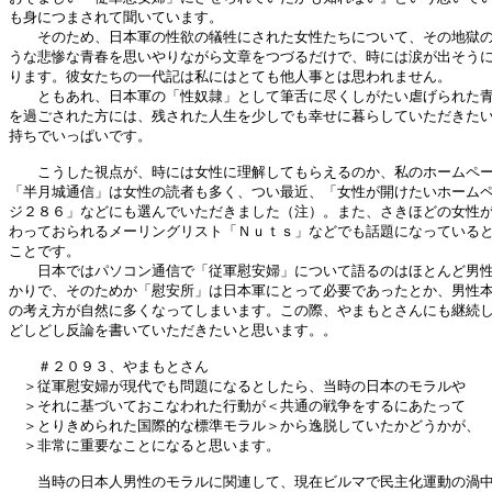
も身につまされて聞いています。

　　そのため、日本軍の性欲の犠牲にされた女性たちについて、その地獄の
うな悲惨な青春を思いやりながら文章をつづるだけで、時には涙が出そうに
ります。彼女たちの一代記は私にはとても他人事とは思われません。

　　ともあれ、日本軍の「性奴隷」として筆舌に尽くしがたい虐げられた青
を過ごされた方には、残された人生を少しでも幸せに暮らしていただきたい
持ちでいっぱいです。

　　こうした視点が、時には女性に理解してもらえるのか、私のホームペー
「半月城通信」は女性の読者も多く、つい最近、「女性が開けたいホームペ
ジ２８６」などにも選んでいただきました（注）。また、さきほどの女性が
わっておられるメーリングリスト「Ｎｕｔｓ」などでも話題になっていると
ことです。

　　日本ではパソコン通信で「従軍慰安婦」について語るのはほとんど男性
かりで、そのためか「慰安所」は日本軍にとって必要であったとか、男性本
の考え方が自然に多くなってしまいます。この際、やまもとさんにも継続し
どしどし反論を書いていただきたいと思います。。

　　＃２０９３、やまもとさん

　＞従軍慰安婦が現代でも問題になるとしたら、当時の日本のモラルや

　＞それに基づいておこなわれた行動が＜共通の戦争をするにあたって

　＞とりきめられた国際的な標準モラル＞から逸脱していたかどうかが、

　＞非常に重要なことになると思います。

　　当時の日本人男性のモラルに関連して、現在ビルマで民主化運動の渦中