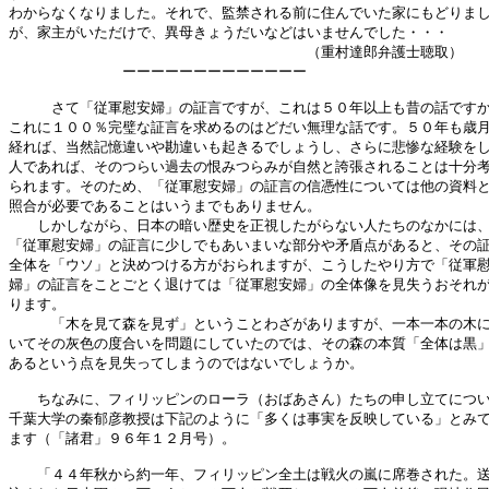
わからなくなりました。それで、監禁される前に住んでいた家にもどりまし
が、家主がいただけで、異母きょうだいなどはいませんでした・・・

　　　　　　　　　　　　　　　　　　　　　（重村達郎弁護士聴取）

　　　　　　　　ーーーーーーーーーーーーー

　　　さて「従軍慰安婦」の証言ですが、これは５０年以上も昔の話ですか
これに１００％完璧な証言を求めるのはどだい無理な話です。５０年も歳月
経れば、当然記憶違いや勘違いも起きるでしょうし、さらに悲惨な経験をし
人であれば、そのつらい過去の恨みつらみが自然と誇張されることは十分考
られます。そのため、「従軍慰安婦」の証言の信憑性については他の資料と
照合が必要であることはいうまでもありません。

　　しかしながら、日本の暗い歴史を正視したがらない人たちのなかには、
「従軍慰安婦」の証言に少しでもあいまいな部分や矛盾点があると、その証
全体を「ウソ」と決めつける方がおられますが、こうしたやり方で「従軍慰
婦」の証言をことごとく退けては「従軍慰安婦」の全体像を見失うおそれが
ります。

　　　「木を見て森を見ず」ということわざがありますが、一本一本の木に
いてその灰色の度合いを問題にしていたのでは、その森の本質「全体は黒」
あるという点を見失ってしまうのではないでしょうか。

　　ちなみに、フィリッピンのローラ（おばあさん）たちの申し立てについ
千葉大学の秦郁彦教授は下記のように「多くは事実を反映している」とみて
ます（「諸君」９６年１２月号）。

　　「４４年秋から約一年、フィリッピン全土は戦火の嵐に席巻された。送