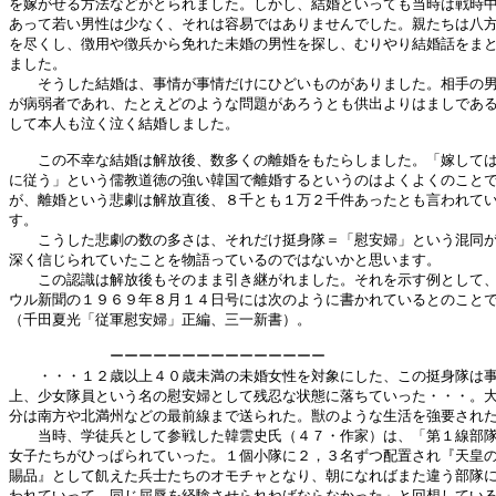
を嫁がせる方法などがとられました。しかし、結婚といっても当時は戦時中
あって若い男性は少なく、それは容易ではありませんでした。親たちは八方
を尽くし、徴用や徴兵から免れた未婚の男性を探し、むりやり結婚話をまと
ました。

　　そうした結婚は、事情が事情だけにひどいものがありました。相手の男
が病弱者であれ、たとえどのような問題があろうとも供出よりはましである
して本人も泣く泣く結婚しました。

　　この不幸な結婚は解放後、数多くの離婚をもたらしました。「嫁しては
に従う」という儒教道徳の強い韓国で離婚するというのはよくよくのことで
が、離婚という悲劇は解放直後、８千とも１万２千件あったとも言われてい
す。

　　こうした悲劇の数の多さは、それだけ挺身隊＝「慰安婦」という混同が
深く信じられていたことを物語っているのではないかと思います。

　　この認識は解放後もそのまま引き継がれました。それを示す例として、
ウル新聞の１９６９年８月１４日号には次のように書かれているとのことで
（千田夏光「従軍慰安婦」正編、三一新書）。

　　　　　　　ーーーーーーーーーーーーーーー

　　・・・１２歳以上４０歳未満の未婚女性を対象にした、この挺身隊は事
上、少女隊員という名の慰安婦として残忍な状態に落ちていった・・・。大
分は南方や北満州などの最前線まで送られた。獣のような生活を強要された
　　当時、学徒兵として参戦した韓雲史氏（４７・作家）は、「第１線部隊
女子たちがひっぱられていった。１個小隊に２，３名ずつ配置され『天皇の
賜品』として飢えた兵士たちのオモチャとなり、朝になればまた違う部隊に
われていって、同じ屈辱を経験させられねばならなかった」と回想している