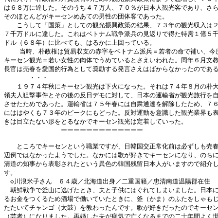
は６８万に達した。そのうち４７万人、７０％が日本人観光客であり、さら
そのほとんどがキーセンめあての男性の団体客であった。

　　こうして「国策」としての観光振興政策の結果、７３年の観光収入は２
７千万ドルに達した。これはベトナム戦争派兵の見返りで得た特需１億５千
ドル（６８年）に比べても、はるかに上回っている。

    当時、朴政権は貿易収支の赤字をベトナム派兵＝若者の命で補い、今度
キーセン観光＝若い女性の肉体でうめているとさえいわれた。同年６月文教
長官は売春を愛国的行為として奨励する発言さえはばからなかったのである
　　　　・・・

　　１９７４年秋にキーセン観光は下火になった。それは７４年８月の朴大
領夫人狙撃事件とその後の反日デモに対して、日本の運輸省が観光旅行を自
させたためであった。運輸省は７５年春には自粛通達を解除したため、７６
にははやくも７３年のピークにもどった。反対運動を意識した観光業界も表
きは目立たない形をとるなかでキーセン観光は定着していった。

　　　　　　　　　ーーーーーーーーーーーーー

　　ところでキーセンという職業ですが、日韓国交正常化前は必ずしも売春
辺倒ではなかったようでした。なかには歌が好きでキーセンになり、のちに
清道の知事から表彰されたという異色の韓国残留日本人がいますので紹介し
す。

　◇川浪米子さん　６４歳／北海道出身／二重国籍／忠清南道温陽郡在住

　朝鮮戦争で釜山に逃げたとき、夫と子供にはぐれてしまいました。日本に
るお金をつくるため酒場で働いていたときに、釜（かま）のふたをしゃもじ
たたいてチャンゴ（太鼓）を教わったんです。歌が好きだったのでキーセン
（芸者）になりました。再婚した夫が病気で亡くなるまでの二十年間よく世