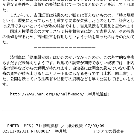
が異なる事件を、出版社の要請に応じて一つにまとめたことを話してくれま
た。

　　したがって、吉田証言は根拠のない嘘とは言えないものの、「時と場所
という、歴史にとってもっとも重要な要素が欠落したものとして、証言とし
は採用できないというのが私の結論ですし、吉見教授も同意見と思われます
　　国連人権委員会のクマラスワミ特別報告者に対して吉見氏が、その報告
の価値を守るため、吉田証言を採用しないよう手紙を送ったのはそのためで
た。

　　　　　　　　ーーーーーーーーーーーーーーーー

　　済州島に「従軍慰安婦」はいたのかいなかったのか、この基本的な事実
らまだまだ未解明なようです。現地での調査が期待できない現状では、旧内
省の資料などからの解明が待たれます。自治省には調査の及んでいない旧内
省の資料が積み上げると二万メートルにもなるそうです（上杉、同上書）。
た、公開を渋っている法務省や防衛庁の資料なども早く公開してほしいもの
す。

　　http://www.han.org/a/half-moon/（半月城通信）

- FNETD  MES( 7):情報集積 ／ 海外政策 97/03/09 -

02311/02311 PFG00017  半月城           アジアでの買売春
