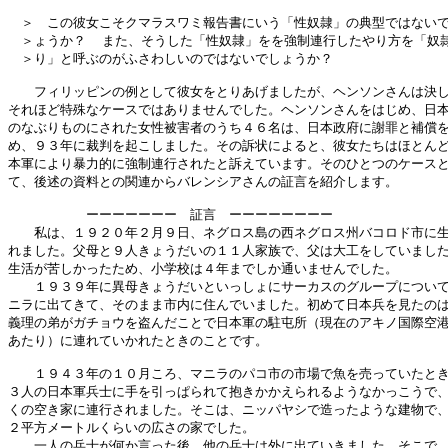
　＞　この彼女こそクマラスワミ報告書にいう「性奴隷」の典型ではないで
　＞ょうか？  また、そうした「性奴隷」をを強制連行したやり方を「奴隷
　＞り」と呼ぶのがふさわしいのではないでしょうか？

　　フィリッピンの例として彼女をとりあげましたが、ヘンソンさんは決し
それほど特殊なケースではありませんでした。ヘンソンさんをはじめ、日本
のなぶりものにされた女性被害者のうち４６名は、日本政府に謝罪と補償を
め、９３年に裁判を起こしました。その訴状によると、彼女たちはほとんど
本軍により暴力的に強制連行されたと訴えています。そのひとつのケースと
て、後述の資料との関連からバレンシアさんの証言を紹介します。

　　　　　　ーーーーーーー　証言　ーーーーーーーー

　　私は、１９２０年２月９日、ネグロス島の西ネグロス州バコロド市に生
れました。父母と９人きょうだいの１１人家族で、父は大工をしていました
生活が苦しかったため、小学校は４年までしか通いませんでした。

　　１９３９年に異母きょうだいといっしょにサーカスのグループについて
ニラに出てきて、そのまま市内に住んでいました。初めて日本兵を見たのは
義理の弟がガチョウを盗んだことで日本軍の駐屯所（現在のアキノ国際空港
あたり）に連れていかれたときのことです。

　　１９４３年の１０月ころ、マニラのパコ市の市場で魚を売っていたとき
３人の日本軍兵士に手を引っぱられて抱きかかえられるようなかっこうで、
くの空き家に連行されました。そこは、ニッパヤシで造ったような建物で、
２平方メートルくらいの広さの家でした。

　　一人の兵士が何か言った後、他の兵士は外に出ていきました。そこで、