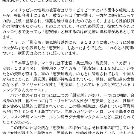
果があがっていないことを自認している」

　　フィリッピンの性暴力被害者はリラ・ピリピーナという団体を組織しま
たが、横田弁護士によると、彼女たちは「文字通り、一方的に銃剣によって
力的に拉致・監禁され、強姦を繰り返されたのであって、まさしく性的奴隷
外の何物でもなかった」とのことでした。そのため同氏は、彼女たちをたと
カッコ付きであっても「慰安婦」と称するのは耐え難い違和感があるとして
ます。

　　こうした「慰安所」類似施設以外にも、＃１３０４に書いたように陸軍
中央がみずから設置した「慰安所」 もあったようでした。これらとの関連に
ついて、横田氏は次のように語っています。

　　「日本軍占領中、マニラには下士官・兵士用の「慰安所」１７カ所（「
安婦」１０６４名）、将校用クラブ４カ所（「慰安婦」１１９名以上）があ
たとの資料が存する。軍の「慰安所規則」のもとに管理されており、中国大
からはじまった「慰安所」制度が持ち込まれている。朝鮮、台湾出身の女性
みならず、フィリッピン女性も「慰安婦」とされているものと推定される（
レンシアさんのケース）。

　　パナイ島のイロイロ市には二つの「慰安所」があり、一つには朝鮮、台
出身の女性、他の一つにはフィリッピンの女性が「慰安婦」とされ、性病の
査を含めて組織的に管理されていた。この種の組織は、残存している軍資料
らだけでもミンダナオ島ブツアン、同島カガヤンデ・オロ、レイテ島タクロ
ン、マスバテ島マスバテ、ルソン島ラグナ州サンタクルスなどに設けられて
たことがわかる。

　　この種のいわば公的な「慰安所」のほかにおよそ日本軍の駐屯している
地で女性が暴力的に拉致され、監禁され、性的奴隷とされている。そもそも