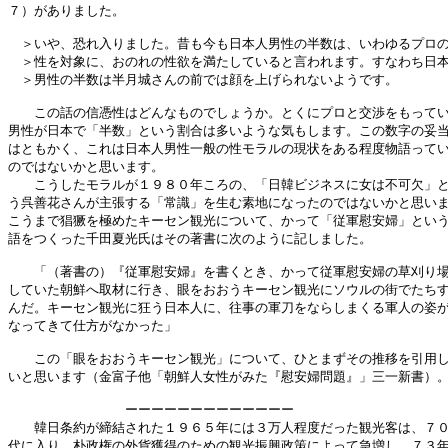
７）がありました。

　＞いや、恐れ入りました。昔も今も日本人男性の半数は、いわゆるプロの
　＞性を対象に、おのれの性欲を満たしていると言われます。すなわち日本
　＞男性の半数は半月城さんの前では顔を上げられないようです。

　　この話の信憑性はどんなものでしょうか。とくにプロと交渉をもってい
男性が日本で「半数」という割合は多いような気もします。この数字の妥当
はともかく、これは日本人男性一般の性モラルの現状をある程度物語ってい
のではないかと思います。

　　こうしたモラルが１９８０年ころの、「日韓ビジネスに女は不可欠」と
う呉善花さんが主張する「常識」を生む素地になったのではないかと思いま
こうまで猖獗を極めたキーセン観光について、かって「従軍慰安婦」という
語をつくった千田夏光氏はその著書に次のように記しました。

　　「（著書の）『従軍慰安婦』を書くとき、かって従軍慰安婦の草刈り場
していた朝鮮へ取材に行き、眼をおおうキーセン観光にソウルの街でたちす
んだ。キーセン観光に狂う日本人に、往事の軍刀をならしまくる軍人の姿が
なってきて仕方がなかった」

　　この「眼をおおうキーセン観光」について、ひとまずその推移を引用し
いと思います（金富子他「朝鮮人女性がみた『慰安婦問題』」三一新書）。
　　　　　　　　　ーーーーーーーーーーーーー

　　韓日条約が締結された１９６５年には３万人程度だった観光客は、７０
代に入り、朴政権の外貨獲得のための観光振興政策によって急増し、７３年