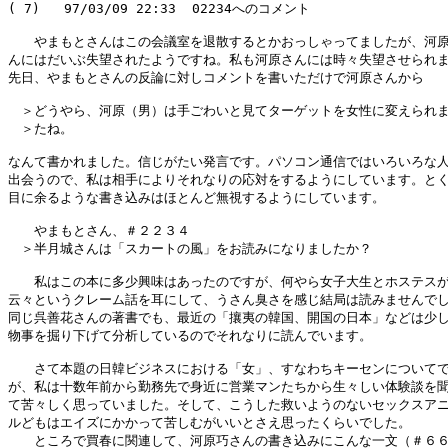
( 7)   97/03/09 22:33  02234へのコメント

　　やまもとさんはこの会議室を退散するとかおっしゃってましたが、河原
んにはだいぶ失望されたようですね。私も河原さんには時々失望させられま
先日、やまもとさんの反論に対しコメントを書いただけで河原さんから

　＞どうやら、河原（男）は手ごわいと見てターゲットを女性に変えられま
　＞たね。

なんて書かれました。信じがたい発言です。パソコン通信ではいろいろな人
出会うので、私は相手によりそれなりの応対をするようにしています。とく
目に余るような書き込みはほとんど無視するようにしています。

　　やまもとさん、＃２２３４

　＞半月城さんは「スカートの風」をお読みになりましたか？

　　私はこの本に多少興味はあったのですが、何やら女子大生とホステスが
云々というクレーム話を耳にして、うさん臭さを感じ結局は読みませんでし
同じ呉善花さんの著書でも、最近の「攘夷の韓国、開国の日本」などは少し
物事を掘り下げて分析しているのでそれなりに読んでいます。

　　さて本題の日韓ビジネスにおける「女」、すなわちキーセンについてで
が、私は十数年前から勤務先で身近に営業マンたちから生々しい体験談を聞
て苦々しく思っていました。そして、こうした救いようのないセックスアニ
ルどもはエイズにかかって苦しむがいいとさえ思ったくらいでした。

　　ところで買春に関連して、河原巧さんの書き込みにこんな一文（＃６６