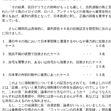
　　「その結果、抗日ゲリラとの対峙がもっとも厳しく、住民虐殺の島と言
れたパナイ島のイロイロ州、ロハス、アンティケなどの各地から被害女性が
乗りをあげ、裁判の原告となって、日本政府に対し、正義の回復を要求する
至っている」

　　さらに横田氏は具体的に、裁判原告４６名の拉致証言を類型別に次のよ
に分けました。

１．通行中その他において日本軍部隊と遭遇するやいなや暴力的に拉致され
　ケース　　　　　　　　　　　　　　　　　　　　　・・・　１０名

２．抵抗不能の状態で拉致されたケース　　　　　　　・・・　　３名

３．自宅を襲撃され、あるいは自宅から強要され、拉致されたケース

　　　　　　　　　　　　　　　　　　　　　　　　　・・・　２０名

４．日本軍の作戦行動中に被害にあったケース　　　　・・・　１３名

　　このように強制連行について多くの証言がなされても、小林よしのり氏
どは「証拠」がないと暴力的な強制連行の存在を認めないのでしょうか？　
た、これが反「自虐史観」論者のやり方なのでしょうか？　このような人た
からすれば吉見教授や、同列には並べられませんが不肖、私などは「反日的
な存在にみえるのかも知れません。

　　もし、ここの会議室に反「自虐史観」論者がいらっしゃいましたら、そ
方には秦教授が引用された本、『フィリッピンの日本軍「慰安婦」』明石書