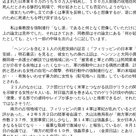
込まれた日本軍６０万のうち５０万人が戦死し、１００万人前後の現地住民
死んだとされる惨烈な戦場で、何が起きたとしても否定のしようがない。

　　彼女たちの申し立ての多くは事実を反映していると想像するが、逆に傍
のために死者たちを呼び戻す法もない」

　　私は秦教授を強制連行「なし派」であると何となく想像していただけに
上の論文は意外でした。それはさておき、同教授はその論文にある「何が起
たとしても」という一節の中味を次のように記しています。

　　「ヘンソンを含む２１人の元慰安婦の証言（『フィリッピンの日本軍「
安婦」』明石書店）を見ると、彼女たちの身の上話は、ヘンソンと大同小異
横田雄一弁護士の解説では他地域に比べて『被害者と軍との間には民間業者
どが介在する余地はまったくなかった。軍の移動中における偶然の遭遇、計
的と思われる女性の自宅への襲撃、作戦行動中の強制連行など、軍の末端組
が・・・有無をいわせず暴力的に女性を（駐屯地へ）拉致』しているのが特
とされる。

　　２１人のなかには、フク団だけでなく米軍とつながる抗日ゲリラとの関
を示唆する女性が６人いる。対日協力派を巻き込んでのゲリラ討伐や内偵に
「便乗」する形での虐待やレイプが多かったらしいと推察できるが、それだ
ではなさそうだ。

　　南方の占領地域では、フィリッピンの第１４軍は軍紀が乱れているとの
評があった。４２年５月２日の陸軍省会議で、大山法務局長が「南方軍の犯
件数２３７件、支那事変に比し少なし。第１４軍には強姦多し。女が日本人
きなるを以てなり・・・厳重な取締で激減せり」と報告しているが、８月１
日の会議では、『南方の犯罪６１０件、強姦罪多し』（金原日誌）とあり、