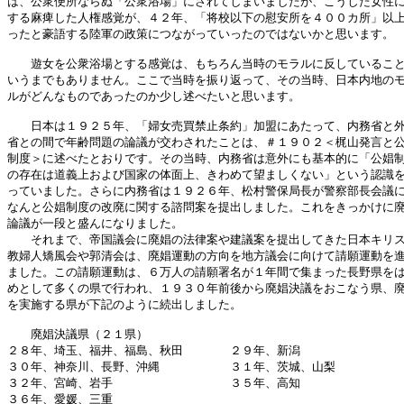
は、公衆便所ならぬ「公衆浴場」にされてしまいましたが、こうした女性に
する麻痺した人権感覚が、４２年、「将校以下の慰安所を４００カ所」以上
ったと豪語する陸軍の政策につながっていったのではないかと思います。

　　遊女を公衆浴場とする感覚は、もちろん当時のモラルに反していること
いうまでもありません。ここで当時を振り返って、その当時、日本内地のモ
ルがどんなものであったのか少し述べたいと思います。

　　日本は１９２５年、「婦女売買禁止条約」加盟にあたって、内務省と外
省との間で年齢問題の論議が交わされたことは、＃１９０２＜梶山発言と公
制度＞に述べたとおりです。その当時、内務省は意外にも基本的に「公娼制
の存在は道義上および国家の体面上、きわめて望ましくない」という認識を
っていました。さらに内務省は１９２６年、松村警保局長が警察部長会議に
なんと公娼制度の改廃に関する諮問案を提出しました。これをきっかけに廃
論議が一段と盛んになりました。

　　それまで、帝国議会に廃娼の法律案や建議案を提出してきた日本キリス
教婦人矯風会や郭清会は、廃娼運動の方向を地方議会に向けて請願運動を進
ました。この請願運動は、６万人の請願署名が１年間で集まった長野県をは
めとして多くの県で行われ、１９３０年前後から廃娼決議をおこなう県、廃
を実施する県が下記のように続出しました。

　　廃娼決議県（２１県）

２８年、埼玉、福井、福島、秋田　　　　２９年、新潟

３０年、神奈川、長野、沖縄　　　　　　３１年、茨城、山梨

３２年、宮崎、岩手　　　　　　　　　　３５年、高知

３６年、愛媛、三重
