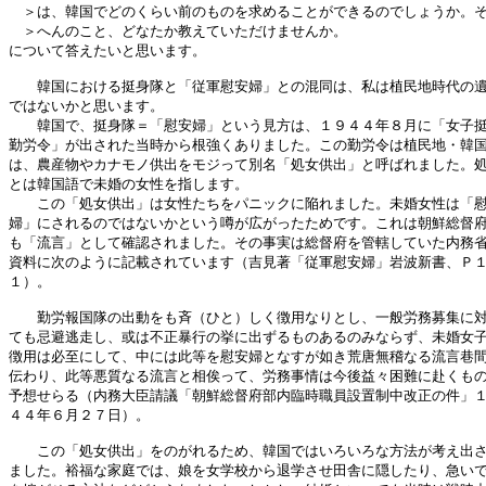
　＞は、韓国でどのくらい前のものを求めることができるのでしょうか。そ
　＞へんのこと、どなたか教えていただけませんか。

について答えたいと思います。

　　韓国における挺身隊と「従軍慰安婦」との混同は、私は植民地時代の遺
ではないかと思います。

　　韓国で、挺身隊＝「慰安婦」という見方は、１９４４年８月に「女子挺
勤労令」が出された当時から根強くありました。この勤労令は植民地・韓国
は、農産物やカナモノ供出をモジって別名「処女供出」と呼ばれました。処
とは韓国語で未婚の女性を指します。

　　この「処女供出」は女性たちをパニックに陥れました。未婚女性は「慰
婦」にされるのではないかという噂が広がったためです。これは朝鮮総督府
も「流言」として確認されました。その事実は総督府を管轄していた内務省
資料に次のように記載されています（吉見著「従軍慰安婦」岩波新書、Ｐ１
１）。

　　勤労報国隊の出動をも斉（ひと）しく徴用なりとし、一般労務募集に対
ても忌避逃走し、或は不正暴行の挙に出ずるものあるのみならず、未婚女子
徴用は必至にして、中には此等を慰安婦となすが如き荒唐無稽なる流言巷間
伝わり、此等悪質なる流言と相俟って、労務事情は今後益々困難に赴くもの
予想せらる（内務大臣請議「朝鮮総督府部内臨時職員設置制中改正の件」１
４４年６月２７日）。

　　この「処女供出」をのがれるため、韓国ではいろいろな方法が考え出さ
ました。裕福な家庭では、娘を女学校から退学させ田舎に隠したり、急いで