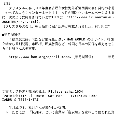
（注）

　　クリスタルの会（９３年度名古屋市女性海外派遣団員の会）発行の小冊
「やってみよう！インターネット！！　女性が開けたいホームページ２８６
に、次のように紹介されています(URLは　http://www.ic.nanzan-u.ac
JOSHIBU/crys.html)。

（クリスタルの会は、朝日新聞に紹介記事が掲載されました。97.3.27）

●半月城通信

　　「従軍慰安婦」問題など情報量が多い HAN WORLD の１サイト。韓国
立場から差別問題、市民権、民族教育など、韓国と日本の関係を考えさせら
る半月城さんの発言集。

　　http://www.han.org/a/half-moon/（半月城通信）　　　　半月
文書名：挺身隊と韓国の風土、RE:[zainichi:1654]

[zainichi:1682]　Date: Sat Mar  8 17:45:08 1997

IANHU & TEISHINTAI

　　半月城です。秋月さんが書かれた疑問、

　＞　たとえば、「挺身隊」という言葉が「慰安婦」を意味して使われた資