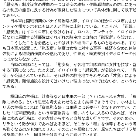
「慰安所」制度設立の理由の一つは治安の維持・住民感情離反の防止にあっ
右の制度の趣旨に反する行為が激発した理由について具体例に則して以下述
てみたい。

　　日本軍は開戦初期のパナイ島攻略の際、イロイロのほかロハス市および
ンティケ州サンホセにもほとんど同時に上陸している。ところが、「正規」
「慰安所」はイロイロ市にか設けられず、ロハス、アンティケ、イロイロ州
部などに展開する諸部隊はそれぞれの駐屯地に自前の「慰安所」を設けた。
　　こうしたことを必然としたのは以下の理由によるものと思われる。すな
ち日本軍が設置した「慰安所」制度は女性に対する軍事・経済を含めた体制
強制による継続的強姦の公然化であり、性差別・民族差別イデオロギーの公
にほかならなかった。

　　当時の軍隊にとっては、「慰安所」が各地で部隊独自に女性を拉致・監
する口実になった。たとえば、イロイロ市に「慰安所」が公設されて、「慰
安」が公認されている以上、それ以外の駐屯地でそれぞれの「才覚」による
「慰安所」類似施設を設けてはいけない理由はないのではないか、というわ
である」

　　横田氏の主張は、辻参謀など日本軍の一部（？）にみられる方針、「糧
敵に求める」という思想を考えあわせるとよく納得できそうです。小林よし
り氏の主張によれば「従軍慰安婦」は軍隊には必要不可欠なものですが、こ
した「従軍慰安婦」という軍需物資も「糧」のうちに入るのであれば、それ
敵に求める行為は、その方針からすると自然な成り行きです。そのためか、
リラという敵が強力であればあるほど、そこから「糧」を強奪するという考
も強くなるのかも知れません。そのことを反映してか、原告たちはゲリラ地
出身者に多いと、同弁護士は次のように続けています。
