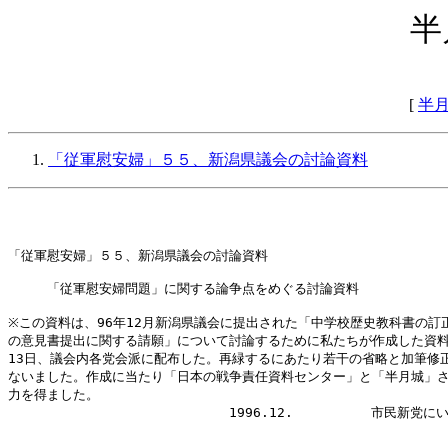
半
[
半
「従軍慰安婦」５５、新潟県議会の討論資料