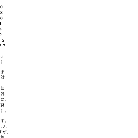












２

７

」

）

ま

対

知

斡

に、

発

）。

す。

3.

が、

旋
