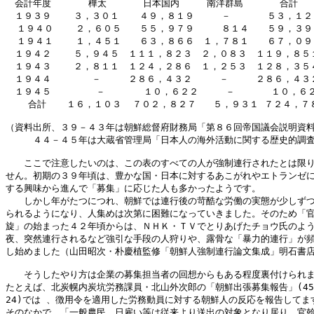
　会計年度   　  樺太　　　　日本国内　　　南洋群島　　　　合計

　１９３９    ３，３０１　  ４９，８１９　　　－　　　　５３，１２０
  １９４０    ２，６０５　　５５，９７９　　　８１４　　５９，３９８
  １９４１    １，４５１　　６３，８６６　１，７８１　　６７，０９８
　１９４２    ５，９４５　１１１，８２３　２，０８３　１１９，８５１
　１９４３    ２，８１１　１２４，２８６　１，２５３　１２８，３５４
　１９４４    　　－　　　２８６，４３２　　　－　　　２８６，４３２
　１９４５        －　　　  １０，６２２　　　－　　　　１０，６２
    合計 　 １６，１０３  ７０２，８２７   ５，９３１ ７２４，７８
（資料出所、３９－４３年は朝鮮総督府財務局「第８６回帝国議会説明資料
　　　４４－４５年は大蔵省管理局「日本人の海外活動に関する歴史的調査
　　ここで注意したいのは、この表のすべての人が強制連行されたとは限り
せん。初期の３９年頃は、豊かな国・日本に対するあこがれやエトランゼに
する興味から進んで「募集」に応じた人も多かったようです。

　　しかし年がたつにつれ、朝鮮では連行後の苛酷な労働の実態が少しずつ
られるようになり、人集めは次第に困難になっていきました。そのため「官
旋」の始まった４２年頃からは、ＮＨＫ・ＴＶでとりあげたチョウ氏のよう
夜、突然連行されるなど強引な手段の人狩りや、露骨な「暴力的連行」が頻
し始めました（山田昭次・朴慶植監修「朝鮮人強制連行論文集成」明石書店
　　そうしたやり方は企業の募集担当者の回想からもある程度裏付けられま
たとえば、北炭幌内炭坑労務課員・北山外次郎の「朝鮮出張募集報告」(45.
24)では 、徴用令を適用した労務動員に対する朝鮮人の反応を報告してます
そのなかで、「一般農民、日雇い等は従来より送出の対象となり居り、官斡