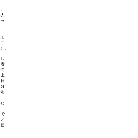
、

人

っ



て

こ

）。

し

者

同

上

日

分

応

た

で

と

使
