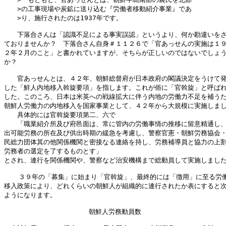
　　>の工事現場や炭鉱に送り込む『労働者移動紹介事業』であ

　　>り、施行されたのは1937年です。

　　下落合さんは「認識不足による事実誤認」というより、何か勘違いをさ
ておりませんか？　下落合さん自身＃１１２６で「官あっせんの実施は１９
２年２月のこと」と書かれていますが、そちらが正しいのではないでしょう
か？

　　官あっせんとは、４２年、朝鮮総督府が日本政府の閣議決定をうけて発
した「鮮人内地移入斡旋要項」を指します。これが俗に「官斡旋」と呼ばれ
した。このころ、日本は米英への戦線拡大に伴う内地の労働力不足を補うた
朝鮮人労働力の内地移入を国家事業として、４２年から大規模に実施しまし
　　具体的には官斡旋要項第二、六で

　　「職業紹介所及び府邑面は、常に管内の労働事情の推移に留意精通し、
出可能労務の所在及び供出時期の緩急を考慮し、警察官憲・朝鮮労務協会・
民総力団体其の他関係機関と密接なる連絡を持し、労務補導員と協力の上割
労務者の選定を了するものとす」

とされ、連行を関係機関や、警察など治安機構まで総動員して実施しました
  　３９年の「募集」に始まり「官斡旋」、最終的には「徴用」に至る労働
移入政策により、どれくらいの朝鮮人が組織的に連行されたか表にすると次
ようになります。

                     朝鮮人労務動員数
