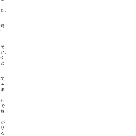


た。

時



そ

い、

く

と

で

４

ま

わ

で

故

が

り

る
