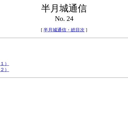
半月城通信
No. 24
[
半月城通信・総目次
]
１）
２）