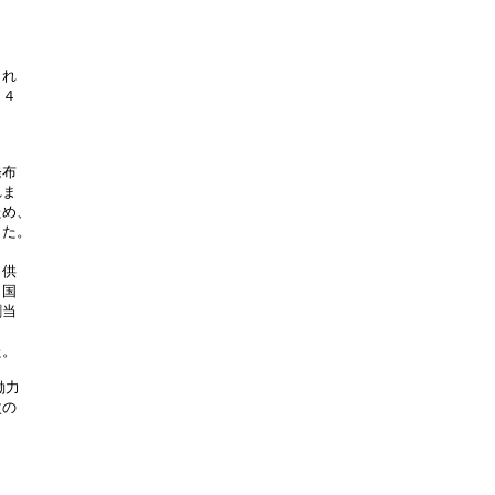
れ

４



布

ま

め、

た。

供

国

当

。

力

の
