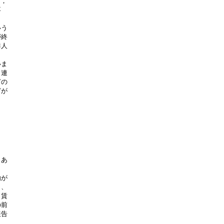
，



う

終

人

ま

連

の

が

あ

が

、

賃

前

告
