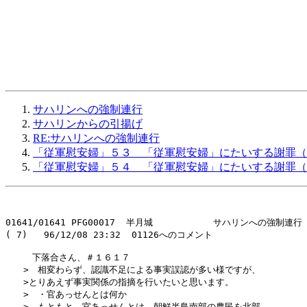
サハリンへの強制連行
サハリンからの引揚げ
RE:サハリンへの強制連行
「従軍慰安婦」５３ 「従軍慰安婦」にたいする謝罪（
「従軍慰安婦」５４ 「従軍慰安婦」にたいする謝罪（
01641/01641 PFG00017  半月城           サハリンへの強制連行

( 7)   96/12/08 23:32  01126へのコメント

　　　下落合さん、＃１６１７

　　>　相変わらず、認識不足による事実誤認が多い様ですが、

　　>とりあえず事実関係の指摘を行いたいと思います。

　　>　・官あっせんとは何か

　　>　もともと、官あっせんとは、朝鮮半島南部の農民を北部
