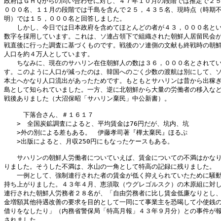
政府はＧＨＱからの問い合わせに対し、４７年１０月の段階では推定で２５
０００名、１１月の段階では千島を含んで２５，４３５名、現時点（時期不
明）では１５，０００名と回答しました。

　　しかし、今日では日本政府を含めてほとんどの者が４３，０００名とい
数字を採用しています。これは、ソ連占領下で組織された朝鮮人居留民会が
戦直後に行った調査に基づくものです。戦後のソ連側の文献も終戦時の朝鮮
人口を約４万人としています。

　　ちなみに、現在のサハリン在住朝鮮人の数は３６，０００名とされてい
す。このように人口が減ったのは、韓国へのごく少数の渡航は別にして、ソ
本土へかなり人口流出があったためです。もともとサハリンは昔から出稼ぎ
島として知られていました。一方、逆に北朝鮮から大量の労働者の移入など
戦後ありました（大沼保昭「サハリン棄民」中公新書）。

　　　下落合さん、＃１６１７

　　>　全国炭鉱調査によると、平均賃金は76円だが、坑内、坑

　　>外の別による差もある。　伊藤孝司著『樺太棄民』ほるぷ

　　>出版によると、月収250円にもなったケースもある。

　　サハリンの朝鮮人労働者についていえば、賃金についての不満はかなり
りました。そうした不満は、氷山の一角として特高の記録に残りました。

　　一例として、強制連行された者の賃金が低く抑えられていたために騒動
持ち上がりました。４３年４月、恵須取（ウグレゴルスク）の木原組に対し
連行された朝鮮人労務者２８名が、「自由労務者に比し賃金低廉なりとし、
金増額其他待遇改善の要求を目的として一同にて事業主を恐喝して小使銭の
借りをなしたり」（内務省警保局「特高月報」４３年９月分）との事件が報
されました。
