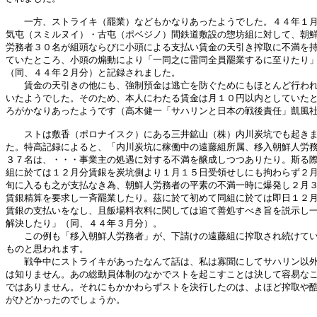
　　一方、ストライキ（罷業）などもかなりあったようでした。４４年１月
気屯（スミルヌイ）・古屯（ポベジノ）間鉄道敷設の惣坊組に対して、朝鮮
労務者３０名が組頭ならびに小頭による支払い賃金の天引き搾取に不満を持
ていたところ、小頭の煽動により「一同之に雷同全員罷業するに至りたり」
（同、４４年２月分）と記録されました。

　　賃金の天引きの他にも、強制預金は逃亡を防ぐためにもほとんど行われ
いたようでした。そのため、本人にわたる賃金は月１０円以内としていたと
ろがかなりあったようです（高木健一「サハリンと日本の戦後責任」凱風社
　　ストは敷香（ポロナイスク）にある三井鉱山（株）内川炭坑でも起きま
た。特高記録によると、「内川炭坑に稼働中の遠藤組所属、移入朝鮮人労務
３７名は、・・・事業主の処遇に対する不満を醸成しつつありたり。斯る際
組に於ては１２月分賃銀を炭坑側より１月１５日受領せしにも拘わらず２月
旬に入るも之が支払なき為、朝鮮人労務者の平素の不満一時に爆発し２月３
賃銀精算を要求し一斉罷業したり。茲に於て初めて同組に於ては即日１２月
賃銀の支払いをなし、且飯場料衣料に関しては追て善処すべき旨を説示し一
解決したり」（同、４４年３月分）。

　　この例も「移入朝鮮人労務者」が、下請けの遠藤組に搾取され続けてい
ものと思われます。

　　戦争中にストライキがあったなんて話は、私は寡聞にしてサハリン以外
は知りません。あの総動員体制のなかでストを起こすことは決して容易なこ
ではありません。それにもかかわらずストを決行したのは、よほど搾取や酷
がひどかったのでしょうか。
