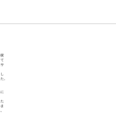
実

て

サ

し

た。

に

た

ま

。


