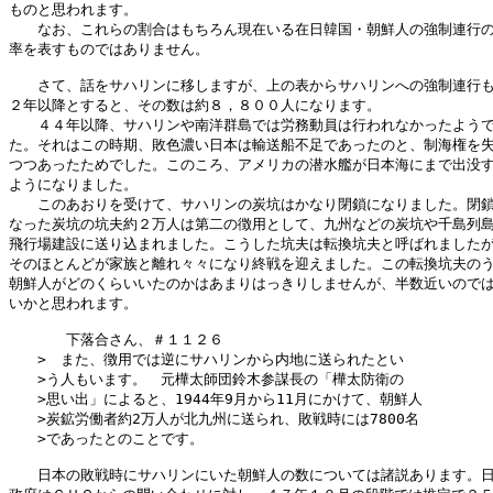
ものと思われます。

　　なお、これらの割合はもちろん現在いる在日韓国・朝鮮人の強制連行の
率を表すものではありません。

　　さて、話をサハリンに移しますが、上の表からサハリンへの強制連行も
２年以降とすると、その数は約８，８００人になります。

　　４４年以降、サハリンや南洋群島では労務動員は行われなかったようで
た。それはこの時期、敗色濃い日本は輸送船不足であったのと、制海権を失
つつあったためでした。このころ、アメリカの潜水艦が日本海にまで出没す
ようになりました。

　　このあおりを受けて、サハリンの炭坑はかなり閉鎖になりました。閉鎖
なった炭坑の坑夫約２万人は第二の徴用として、九州などの炭坑や千島列島
飛行場建設に送り込まれました。こうした坑夫は転換坑夫と呼ばれましたが
そのほとんどが家族と離れ々々になり終戦を迎えました。この転換坑夫のう
朝鮮人がどのくらいいたのかはあまりはっきりしませんが、半数近いのでは
いかと思われます。

　　　　下落合さん、＃１１２６

　　>　また、徴用では逆にサハリンから内地に送られたとい

　　>う人もいます。　元樺太師団鈴木参謀長の「樺太防衛の

　　>思い出」によると、1944年9月から11月にかけて、朝鮮人

　　>炭鉱労働者約2万人が北九州に送られ、敗戦時には7800名

　　>であったとのことです。

　　日本の敗戦時にサハリンにいた朝鮮人の数については諸説あります。日