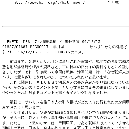
　　　http://www.han.org/a/half-moon/　　　　　　半月城

- FNETD  MES( 7):情報集積 ／ 海外政策 96/12/15 -

01687/01687 PFG00017  半月城           サハリンからの引揚げ

( 7)   96/12/15 23:20  01088へのコメント

　　前回まで、朝鮮人がサハリンに連行された背景や、現地での強制労働の
態を朝鮮総督府や特高の資料など、主に日本の官公庁の資料をもとに検証し
きましたが、それに引き続いて今回は戦後の帰国問題、特に「なぜ朝鮮人は
ハリンに置きざりにされたのか」についてふれたいと思います。

　　これに関連し、＃１０８８で河原さんの書き込みがあり気になっていま
たが、そのなかの「コメント不要」という文言に甘えそのままにしていまし
今やっとそれに対するコメントを書くタイミングになりました。

　　最初に、サハリン在住日本人の引き揚げがどのように行われたのか簡単
みておこうと思います。

　　４５年８月９日、ソ連が対日戦に参加しサハリンでも戦闘が始まりまし
が、その当時「邦人」の数は厚生省や北海道庁の推定で３９万人とされてい
す。ただし、この数のなかには「皇国臣民」である朝鮮人は入っていません
朝鮮人の数は「日本人」全体の約１０％、４万５千人と推定されています。