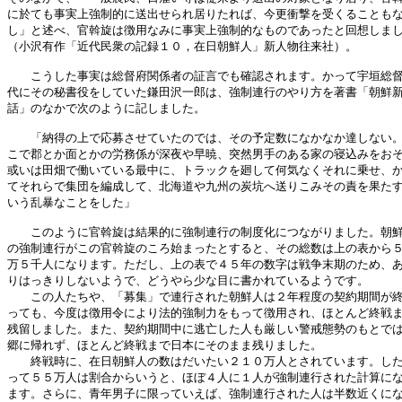
に於ても事実上強制的に送出せられ居りたれば、今更衝撃を受くることもな
し」と述べ、官斡旋は徴用なみに事実上強制的なものであったと回想しまし
（小沢有作「近代民衆の記録１０，在日朝鮮人」新人物往来社）。

　　こうした事実は総督府関係者の証言でも確認されます。かって宇垣総督
代にその秘書役をしていた鎌田沢一郎は、強制連行のやり方を著書「朝鮮新
話」のなかで次のように記しました。

　　「納得の上で応募させていたのでは、その予定数になかなか達しない。
こで郡とか面とかの労務係が深夜や早暁、突然男手のある家の寝込みをおそ
或いは田畑で働いている最中に、トラックを廻して何気なくそれに乗せ、か
てそれらで集団を編成して、北海道や九州の炭坑へ送りこみその責を果たす
いう乱暴なことをした」

　　このように官斡旋は結果的に強制連行の制度化につながりました。朝鮮
の強制連行がこの官斡旋のころ始まったとすると、その総数は上の表から５
万５千人になります。ただし、上の表で４５年の数字は戦争末期のため、あ
りはっきりしないようで、どうやら少な目に書かれているようです。

　　この人たちや、「募集」で連行された朝鮮人は２年程度の契約期間が終
っても、今度は徴用令により法的強制力をもって徴用され、ほとんど終戦ま
残留しました。また、契約期間中に逃亡した人も厳しい警戒態勢のもとでは
郷に帰れず、ほとんど終戦まで日本にそのまま残りました。

　　終戦時に、在日朝鮮人の数はだいたい２１０万人とされています。した
って５５万人は割合からいうと、ほぼ４人に１人が強制連行された計算にな
ます。さらに、青年男子に限っていえば、強制連行された人は半数近くにな