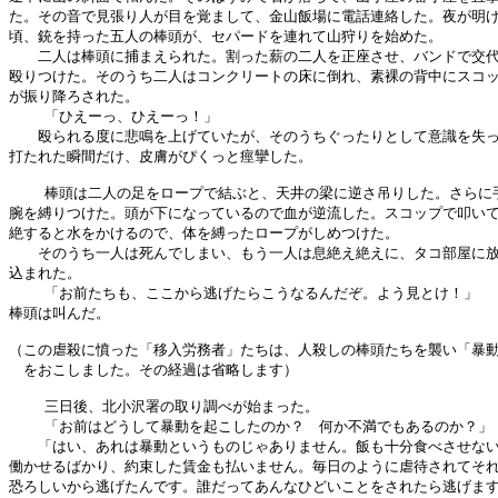
た。その音で見張り人が目を覚まして、金山飯場に電話連絡した。夜が明け
頃、銃を持った五人の棒頭が、セパードを連れて山狩りを始めた。

　　二人は棒頭に捕まえられた。割った薪の二人を正座させ、バンドで交代
殴りつけた。そのうち二人はコンクリートの床に倒れ、素裸の背中にスコッ
が振り降ろされた。

    「ひえーっ、ひえーっ！」

　　殴られる度に悲鳴を上げていたが、そのうちぐったりとして意識を失っ
打たれた瞬間だけ、皮膚がぴくっと痙攣した。

    棒頭は二人の足をロープで結ぶと、天井の梁に逆さ吊りした。さらに手
腕を縛りつけた。頭が下になっているので血が逆流した。スコップで叩いて
絶すると水をかけるので、体を縛ったロープがしめつけた。

　　そのうち一人は死んでしまい、もう一人は息絶え絶えに、タコ部屋に放
込まれた。

    「お前たちも、ここから逃げたらこうなるんだぞ。よう見とけ！」

棒頭は叫んだ。

（この虐殺に憤った「移入労務者」たちは、人殺しの棒頭たちを襲い「暴動
　をおこしました。その経過は省略します）

    三日後、北小沢署の取り調べが始まった。

    「お前はどうして暴動を起こしたのか？　何か不満でもあるのか？」

　　「はい、あれは暴動というものじゃありません。飯も十分食べさせない
働かせるばかり、約束した賃金も払いません。毎日のように虐待されてそれ
恐ろしいから逃げたんです。誰だってあんなひどいことをされたら逃げます