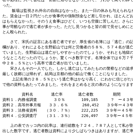
った。

    飯場は監視され外出の自由はなかった。また一日の休みも与えられなか
た。賃金は一日２円だったが食事代や強制預金など差し引かれ、ほとんどお
はもらえなかった。そのうえ食事はひどく、いつも空腹に苦しんだ。さらに
事が苛酷なので逃亡者が多かった。ただし見つかると皆の前で見せしめにと
とん殴られた。

　　さて、宋氏の証言にある逃亡者ですが、厚生省の名簿には「逃亡」の記
欄があり、それによると生野鉱山では何と労働者の５８％、５７４名が逃亡
ていました。生野鉱山は逃亡がしやすかったのでしょうか。それとも地獄の
うなところだったのでしょうか。驚くべき数字です。名簿全体では６万７千
中２８．５％という高率で逃亡者が出ていました。

　　宋さんもその一人でした。しかし逃亡はしてみたものの警察などの追求
厳しく故郷には帰れず、結局は京都の他の鉱山で働くことになりました。

    上記名簿の２８．５％という逃亡率はかなり高く、にわかに信じがたい
で他の資料もあたってみました。それをまとめると次の表のようになります
　　　　　資料名　　　 　逃亡率　　　　逃亡者数　　　　　期間

資料１．内務省調査　  　　３０％　　　  109,185 　　 ？　ー４３年
資料２．高等外事月報　　３３．６％      260,452　　３９年ー４３年
資料３．法務省資料　　（３０．７％）    222,225　　３９年ー４５年
資料４．公安調査庁　　（３１．３％）    226,497　　３９年ー４５年
　　上の表でカッコ内の比率は、連行総数を７２４，７８７人として私が割
出した数字です。逃亡者数は資料により少しばらつきはありますが、逃亡率