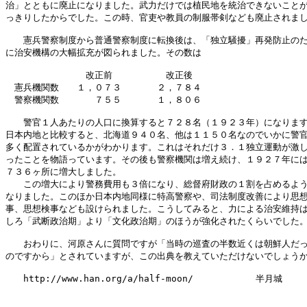
治」とともに廃止になりました。武力だけでは植民地を統治できないことが
っきりしたからでした。この時、官吏や教員の制服帯剣なども廃止されまし
　　憲兵警察制度から普通警察制度に転換後は、「独立騒擾」再発防止のた
に治安機構の大幅拡充が図られました。その数は

　　　　　　　　　改正前　　　　　　改正後

　憲兵機関数　　１，０７３　　　　２，７８４

　警察機関数　　　　７５５　　　　１，８０６

　　警官１人あたりの人口に換算すると７２８名（１９２３年）になります
日本内地と比較すると、北海道９４０名、他は１１５０名なのでいかに警官
多く配置されているかがわかります。これはそれだけ３．１独立運動が激し
ったことを物語っています。その後も警察機関は増え続け、１９２７年には
７３６ヶ所に増大しました。

　　この増大により警務費用も３倍になり、総督府財政の１割を占めるよう
なりました。このほか日本内地同様に特高警察や、司法制度改善により思想
事、思想検事なども設けられました。こうしてみると、力による治安維持は
しろ「武断政治期」より「文化政治期」のほうが強化されたくらいでした。
　　おわりに、河原さんに質問ですが「当時の巡査の半数近くは朝鮮人だっ
のですから」とされていますが、この出典を教えていただけないでしょうか
　　http://www.han.org/a/half-moon/　　　　　　　半月城
