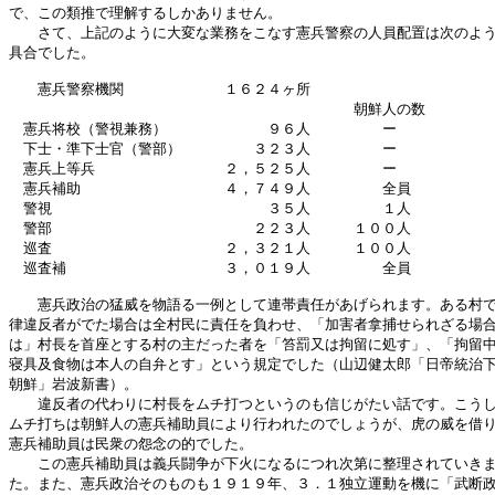
で、この類推で理解するしかありません。

　　さて、上記のように大変な業務をこなす憲兵警察の人員配置は次のよう
具合でした。

　　憲兵警察機関　　　　　　　１６２４ヶ所

　　　　　　　　　　　　　　　　　　　　　　　　朝鮮人の数

　憲兵将校（警視兼務）　　　　　　　９６人　　　　　ー

　下士・準下士官（警部）　　　　　３２３人　　　　　ー

　憲兵上等兵　　　　　　　　　２，５２５人　　　　　ー

　憲兵補助　　　　　　　　　　４，７４９人　　　　　全員

　警視　　　　　　　　　　　　　　　３５人　　　　　１人

　警部　　　　　　　　　　　　　　２２３人　　　１００人

　巡査　　　　　　　　　　　　２，３２１人　　　１００人

　巡査補　　　　　　　　　　　３，０１９人　　　　　全員

　　憲兵政治の猛威を物語る一例として連帯責任があげられます。ある村で
律違反者がでた場合は全村民に責任を負わせ、「加害者拿捕せられざる場合
は」村長を首座とする村の主だった者を「笞罰又は拘留に処す」、「拘留中
寝具及食物は本人の自弁とす」という規定でした（山辺健太郎「日帝統治下
朝鮮」岩波新書）。

　　違反者の代わりに村長をムチ打つというのも信じがたい話です。こうし
ムチ打ちは朝鮮人の憲兵補助員により行われたのでしょうが、虎の威を借り
憲兵補助員は民衆の怨念の的でした。

　　この憲兵補助員は義兵闘争が下火になるにつれ次第に整理されていきま
た。また、憲兵政治そのものも１９１９年、３．１独立運動を機に「武断政