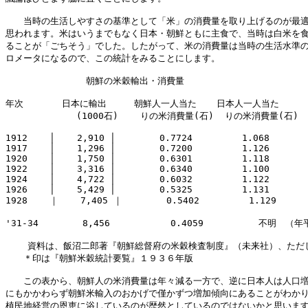
　　当時の生活しやすさの基準として「米」の消費量を取り上げるのが最適
思われます。米はいうまでもなく日本・朝鮮ともに主食で、当時は白米を食
ることが「ごちそう」でした。したがって、米の消費量は当時の生活水準の
ロメータになるので、この統計をみることにします。

　　　　　　　　　朝鮮の米穀輸出・消費量

年次       日本に輸出     朝鮮人一人当た 　 日本人一人当た

　　　        (1000石)    りの米消費量(石)  りの米消費量(石)

1912    │    2,910 │        0.7724         1.068

1917    │    1,296 │        0.7200         1.126

1920    │    1,750 │        0.6301         1.118

1922    │    3,316 │        0.6340         1.100

1924    │    4,722 │        0.6032         1.122

1926    │    5,429 │        0.5325         1.131

1928    ｜    7,405 ｜        0.5402         1.129

'31-34        8,456           0.4059          不明　（
    資料は、飯沼二郎著『朝鮮総督府の米穀検査制度』（未来社）、ただし
　　＊印は『朝鮮米穀統計要覧』１９３６年版

　　この表から、朝鮮人の米消費量は年々減る一方で、逆に日本人は人口増
にもかかわらず朝鮮米輸入のおかげで僅かずつ増加傾向にあることがわかり
植民地経営の恩恵に浴しているのが歴然としているのではないかと思います