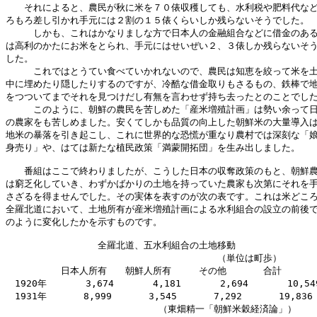
　　それによると、農民が秋に米を７０俵収穫しても、水利税や肥料代など
ろもろ差し引かれ手元には２割の１５俵くらいしか残らないそうでした。

　　　しかも、これはかなりましな方で日本人の金融組合などに借金のある
は高利のかたにお米をとられ、手元にはせいぜい２、３俵しか残らないそう
した。

　　　これではとうてい食べていかれないので、農民は知恵を絞って米を土
中に埋めたり隠したりするのですが、冷酷な借金取りもさるもの、鉄棒で地
をつついてまでそれを見つけだし有無を言わせず持ち去ったとのことでした
　　　このように、朝鮮の農民を苦しめた「産米増殖計画」は勢い余って日
の農家をも苦しめました。安くてしかも品質の向上した朝鮮米の大量導入は
地米の暴落を引き起こし、これに世界的な恐慌が重なり農村では深刻な「娘
身売り」や、はては新たな植民政策「満蒙開拓団」を生み出しました。

　　番組はここで終わりましたが、こうした日本の収奪政策のもと、朝鮮農
は窮乏化していき、わずかばかりの土地を持っていた農家も次第にそれを手
さざるを得ませんでした。その実体を表すのが次の表です。これは米どころ
全羅北道において、土地所有が産米増殖計画による水利組合の設立の前後で
のように変化したかを示すものです。

　　　　　　　　　　全羅北道、五水利組合の土地移動

　　　　　　　　　　　　　　　　　　　　　　　（単位は町歩）

　　　　　　日本人所有　　朝鮮人所有　　　その他　　　　合計

　1920年  　　　3,674　　  　4,181　　　  2,694　　　  10,549
　1931年　　　　8,999　　　　3,545　　　　7,292　　　　19,836

                           （東畑精一「朝鮮米穀経済論」）
