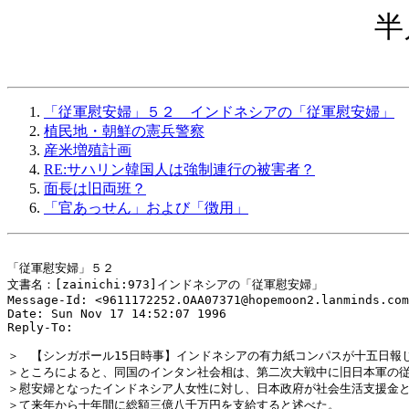
半
「従軍慰安婦」５２ インドネシアの「従軍慰安婦」
植民地・朝鮮の憲兵警察
産米増殖計画
RE:サハリン韓国人は強制連行の被害者？
面長は旧両班？
「官あっせん」および「徴用」
「従軍慰安婦」５２

文書名：[zainichi:973]インドネシアの「従軍慰安婦」

Message-Id: <9611172252.OAA07371@hopemoon2.lanminds.com
Date: Sun Nov 17 14:52:07 1996

Reply-To: 
＞　【シンガポール15日時事】インドネシアの有力紙コンパスが十五日報じ
＞ところによると、同国のインタン社会相は、第二次大戦中に旧日本軍の従
＞慰安婦となったインドネシア人女性に対し、日本政府が社会生活支援金と
＞て来年から十年間に総額三億八千万円を支給すると述べた。
