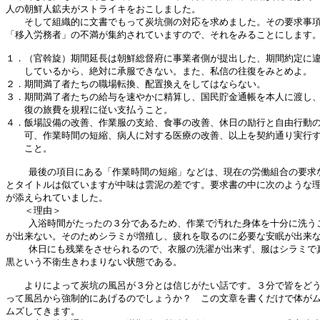
人の朝鮮人鉱夫がストライキをおこしました。

　　そして組織的に文書でもって炭坑側の対応を求めました。その要求事項
「移入労務者」の不満が集約されていますので、それをみることにします。
１．（官斡旋）期間延長は朝鮮総督府に事業者側が提出した、期間約定に違
　　しているから、絶対に承服できない。また、私信の往復をみとめよ。

２．期間満了者たちの職場転換、配置換えをしてはならない。

３．期間満了者たちの給与を速やかに精算し、国民貯金通帳を本人に渡し、
　　復の旅費を規程に従い支払うこと。

４．飯場設備の改善、作業服の支給、食事の改善、休日の励行と自由行動の
　　可、作業時間の短縮、病人に対する医療の改善、以上を契約通り実行す
　　こと。

    最後の項目にある「作業時間の短縮」などは、現在の労働組合の要求な
とタイトルは似ていますが中味は雲泥の差です。要求書の中に次のような理
が添えられていました。

　　＜理由＞

    入浴時間がたったの３分であるため、作業で汚れた身体を十分に洗うこ
が出来ない。そのためシラミが増殖し、疲れを取るのに必要な安眠が出来な
    休日にも残業をさせられるので、衣服の洗濯が出来ず、服はシラミで真
黒という不衛生きわまりない状態である。

　　よりによって炭坑の風呂が３分とは信じがたい話です。３分で皆をどう
って風呂から強制的にあげるのでしょうか？　この文章を書くだけで体がム
ムズしてきます。
