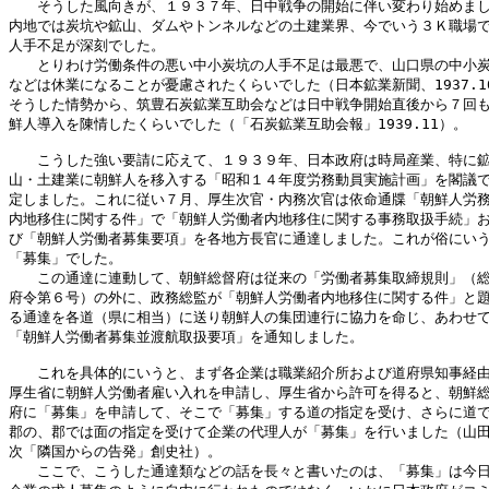
　　そうした風向きが、１９３７年、日中戦争の開始に伴い変わり始めまし
内地では炭坑や鉱山、ダムやトンネルなどの土建業界、今でいう３Ｋ職場で
人手不足が深刻でした。

　　とりわけ労働条件の悪い中小炭坑の人手不足は最悪で、山口県の中小炭
などは休業になることが憂慮されたくらいでした（日本鉱業新聞、1937.10.
そうした情勢から、筑豊石炭鉱業互助会などは日中戦争開始直後から７回も
鮮人導入を陳情したくらいでした（「石炭鉱業互助会報」1939.11）。

　　こうした強い要請に応えて、１９３９年、日本政府は時局産業、特に鉱
山・土建業に朝鮮人を移入する「昭和１４年度労務動員実施計画」を閣議で
定しました。これに従い７月、厚生次官・内務次官は依命通牒「朝鮮人労務
内地移住に関する件」で「朝鮮人労働者内地移住に関する事務取扱手続」お
び「朝鮮人労働者募集要項」を各地方長官に通達しました。これが俗にいう
「募集」でした。

　　この通達に連動して、朝鮮総督府は従来の「労働者募集取締規則」（総
府令第６号）の外に、政務総監が「朝鮮人労働者内地移住に関する件」と題
る通達を各道（県に相当）に送り朝鮮人の集団連行に協力を命じ、あわせて
「朝鮮人労働者募集並渡航取扱要項」を通知しました。

　　これを具体的にいうと、まず各企業は職業紹介所および道府県知事経由
厚生省に朝鮮人労働者雇い入れを申請し、厚生省から許可を得ると、朝鮮総
府に「募集」を申請して、そこで「募集」する道の指定を受け、さらに道で
郡の、郡では面の指定を受けて企業の代理人が「募集」を行いました（山田
次「隣国からの告発」創史社）。

　　ここで、こうした通達類などの話を長々と書いたのは、「募集」は今日