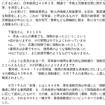
にするために、日本政府は４２年２月、閣議で「半島人労務者活用に関する
策」を決定しました。

　　これを受けて、朝鮮総督府は「鮮人内地移入斡旋要項」を定め、集団連
を制度化しました。これが「官斡旋」と呼ばれるもので、既存の総督府・朝
労務協会が中心になり、地方官庁・警察なども積極的に動き、割り当ての朝
人徴集を行いました。

　　下落合さん、＃１１２６

　　>　官あっせんの募集でも、強制があったというこという

　　>説がありますが、その実態は今でもよくわかっていませ

　　>ん。　ただ、応募の段階で仮に強制があったとしても、

　　>雇用主は企業ですから、徴用者のような強制力があった

　　>わけではなく、また奴隷労働のようなものでもありません。

　　このような意見がある一方、官斡旋や徴用を暴力的な強制連行・強制労
ととらえる人など、その評価は人によりさまざまです。

  　数年前、ＮＨＫ・ＴＶが官斡旋、徴用の実体調査を具体的に行いました
その模様は９３年８月、「朝鮮人強制連行、６万７千人の名簿から」と題し
報道されました。

　　６万７千人の「名簿」とは１９４６年、厚生省勤労局が作成した「朝鮮
働者に関する雇用調査」を、日本政府が強制連行の資料として韓国政府の求
に応じて提出したもので、その後、在日本大韓民国民団（通称、民団）に渡
れました。それをＮＨＫと一橋大学・姜徳相教授がコンピューターで分析し
した。
