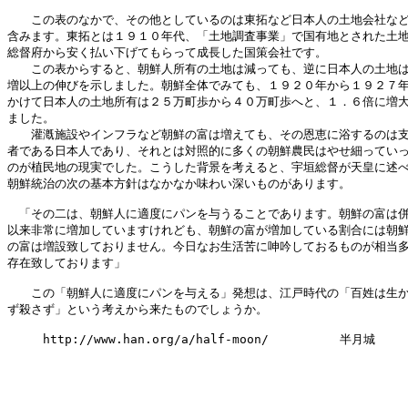
　　この表のなかで、その他としているのは東拓など日本人の土地会社など
含みます。東拓とは１９１０年代、「土地調査事業」で国有地とされた土地
総督府から安く払い下げてもらって成長した国策会社です。

　　この表からすると、朝鮮人所有の土地は減っても、逆に日本人の土地は
増以上の伸びを示しました。朝鮮全体でみても、１９２０年から１９２７年
かけて日本人の土地所有は２５万町歩から４０万町歩へと、１．６倍に増大
ました。

　　灌漑施設やインフラなど朝鮮の富は増えても、その恩恵に浴するのは支
者である日本人であり、それとは対照的に多くの朝鮮農民はやせ細っていっ
のが植民地の現実でした。こうした背景を考えると、宇垣総督が天皇に述べ
朝鮮統治の次の基本方針はなかなか味わい深いものがあります。

　「その二は、朝鮮人に適度にパンを与うることであります。朝鮮の富は併
以来非常に増加していますけれども、朝鮮の富が増加している割合には朝鮮
の富は増設致しておりません。今日なお生活苦に呻吟しておるものが相当多
存在致しております」

　　この「朝鮮人に適度にパンを与える」発想は、江戸時代の「百姓は生か
ず殺さず」という考えから来たものでしょうか。

　　　http://www.han.org/a/half-moon/　　　　　　半月城
