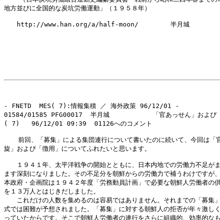
地方並びに全国的な炭坑労働運動」（１９５８年）

　　http://www.han.org/a/half-moon/　　　　　半月城

- FNETD  MES( 7):情報集積 ／ 海外政策 96/12/01 -

01584/01585 PFG00017  半月城           「官あっせん」および
( 7)   96/12/01 09:39  01126へのコメント

  　前回、「募集」による集団連行について書いたのに続いて、今回は「官
旋」および「徴用」についてふれたいと思います。

　　１９４１年、太平洋戦争の開始とともに、日本内地での労働力不足がま
ます深刻になりました。その不足分を朝鮮からの労働力で補うわけですが、
本政府・企画院は１９４２年度「労務動員計画」で必要な朝鮮人労働者の供
を１３万人とはじきだしました。

　　これだけの人数を集めるのは容易ではありません。それまでの「募集」
式では困難が予想されました。「募集」に対する朝鮮人の拒否が年々激しく
っていたからです。そこで朝鮮人労働者の連行をさらに組織的、効率的なも