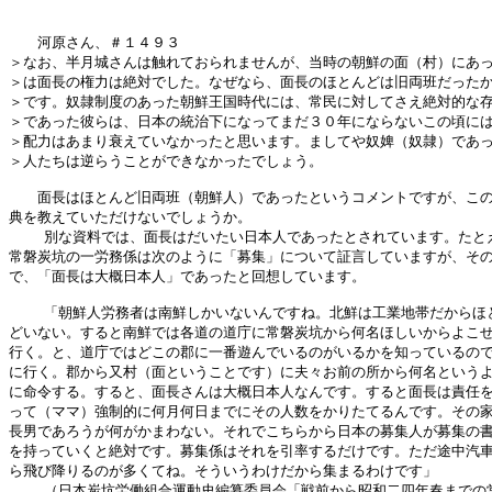
　　河原さん、＃１４９３

＞なお、半月城さんは触れておられませんが、当時の朝鮮の面（村）にあっ
＞は面長の権力は絶対でした。なぜなら、面長のほとんどは旧両班だったか
＞です。奴隷制度のあった朝鮮王国時代には、常民に対してさえ絶対的な存
＞であった彼らは、日本の統治下になってまだ３０年にならないこの頃には
＞配力はあまり衰えていなかったと思います。ましてや奴婢（奴隷）であっ
＞人たちは逆らうことができなかったでしょう。

　　面長はほとんど旧両班（朝鮮人）であったというコメントですが、この
典を教えていただけないでしょうか。

    別な資料では、面長はだいたい日本人であったとされています。たとえ
常磐炭坑の一労務係は次のように「募集」について証言していますが、その
で、「面長は大概日本人」であったと回想しています。

    「朝鮮人労務者は南鮮しかいないんですね。北鮮は工業地帯だからほと
どいない。すると南鮮では各道の道庁に常磐炭坑から何名ほしいからよこせ
行く。と、道庁ではどこの郡に一番遊んでいるのがいるかを知っているので
に行く。郡から又村（面ということです）に夫々お前の所から何名というよ
に命令する。すると、面長さんは大概日本人なんです。すると面長は責任を
って（ママ）強制的に何月何日までにその人数をかりたてるんです。その家
長男であろうが何がかまわない。それでこちらから日本の募集人が募集の書
を持っていくと絶対です。募集係はそれを引率するだけです。ただ途中汽車
ら飛び降りるのが多くてね。そういうわけだから集まるわけです」

    （日本炭坑労働組合運動史編纂委員会「戦前から昭和二四年春までの常