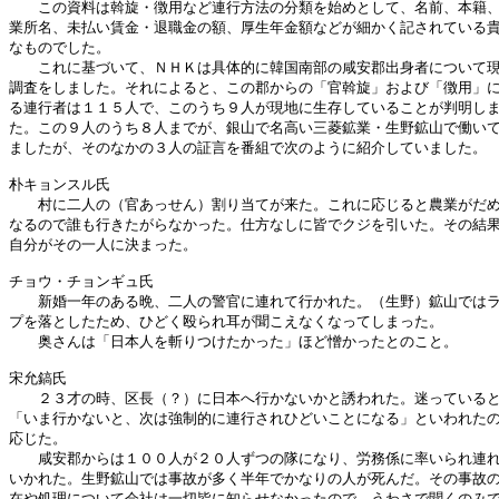
　　この資料は斡旋・徴用など連行方法の分類を始めとして、名前、本籍、
業所名、未払い賃金・退職金の額、厚生年金額などが細かく記されている貴
なものでした。

　　これに基づいて、ＮＨＫは具体的に韓国南部の咸安郡出身者について現
調査をしました。それによると、この郡からの「官斡旋」および「徴用」に
る連行者は１１５人で、このうち９人が現地に生存していることが判明しま
た。この９人のうち８人までが、銀山で名高い三菱鉱業・生野鉱山で働いて
ましたが、そのなかの３人の証言を番組で次のように紹介していました。

朴キョンスル氏

　　村に二人の（官あっせん）割り当てが来た。これに応じると農業がだめ
なるので誰も行きたがらなかった。仕方なしに皆でクジを引いた。その結果
自分がその一人に決まった。

チョウ・チョンギュ氏

　　新婚一年のある晩、二人の警官に連れて行かれた。（生野）鉱山ではラ
プを落としたため、ひどく殴られ耳が聞こえなくなってしまった。

　　奥さんは「日本人を斬りつけたかった」ほど憎かったとのこと。

宋允鎬氏

　　２３才の時、区長（？）に日本へ行かないかと誘われた。迷っていると
「いま行かないと、次は強制的に連行されひどいことになる」といわれたの
応じた。

　　咸安郡からは１００人が２０人ずつの隊になり、労務係に率いられ連れ
いかれた。生野鉱山では事故が多く半年でかなりの人が死んだ。その事故の
在や処理について会社は一切皆に知らせなかったので、うわさで聞くのみで