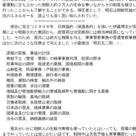
蒙運動に立ち上がった朝鮮人約２万人の生命を奪いながらその制度を確立し
行ったことからも了解することができる。弾圧者として、明石は朝鮮民族の
抗のエネルギーを、誰よりも深く思い知らされていた。

　　　　　　　　ーーーーーーーーーーーーー

　　併合に先立つ１９０６年、日韓協約（保護条約）を強いた伊藤博文が安
根により暗殺された教訓から、総督府は治安維持には相当神経質になってい
した。そのため、憲兵には絶大な権限を与え、軍事警察事務や普通警察事務
ほかに次のような任務まで与えました（小森徳治「明石元二郎」）。

　諜報の収集、暴徒の討伐

　将校下士（警視・警部）の検事事務代理、犯罪の即決

　民事争訟の調停、執達吏の業務、国境税関の業務

　山林監視、民籍事務（戸籍吏の事務）

　外国旅券、郵便護衛、旅行者の保護

　種痘、屠獣の検査、輸出牛の検疫

　雨量の観測、水位の測量

　海賊及び密漁船密輸入の警戒取締即ち警備船に関する業務

　害獣の駆除、墓地の取締

　労働者取締、在留禁止者の取締

　日本語の普及、植林農事の改修

　国庫金及び公金の警護、副業の奨励

　法令の普及、納税義務の諭旨

　　憲兵がいかに朝鮮人の生殺与奪権を握っていたとはいっても、雨量の観
までやっていたとは信じがたい話です。戦時中は天気予報も軍事機密だった