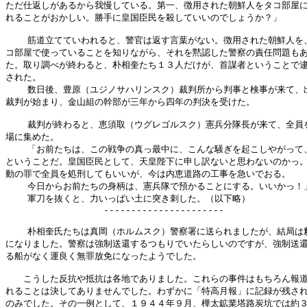
ただ仕返しがあるから我慢している。第一、徴用された朝鮮人をタコ部屋に
れることがおかしい。勝手に皇国臣民を殺していいのでしょうか？」

    筋道立てていわれると、警官は返す言葉がない。徴用された朝鮮人を、
コ部屋で使っていることを知りながら、それを黙認した警察の責任問題もあ
た。取り調べが終わると、朴相奎たち１３人だけが、首謀者ということで逮
された。

    数日後、豊原（ユジノサハリンスク）裁判所から判事と検事が来て、出
裁判が始まり、金山組の幹部が三年から四年の判決を受けた。

    裁判が終わると、恵須取（ウグレゴルスク）憲兵分隊長が来て、全員を
場に集めた。

    「お前たちは、この戦争の真っ最中に、こんな騒ぎを起こしやがって、
ということだ。皇国臣民として、天皇陛下に申し訳ないと思わないのかっ。
動の罪で全員を処刑してもいいが、今は内恵道路の工事を急いでおる。

    今日からお前たちの身柄は、憲兵隊で預かることにする。いいかっ！」
    軍刀を抜くと、力いっぱい土に突き刺した。（以下略）

　　　　　　　　　　　----------------------

    朴相奎氏たちは真岡（ホルムスク）警察署に送られましたが、結局は釈
になりました。警察は強制送還するつもりでいたらしいのですが、強制送還
る船がなく運良く無罪放免になったようでした。

　　こうした反抗や抵抗は各地でありました。これらの事件はもちろん報道
れることは決してありませんでした。わずかに「特高月報」に記録が残され
のみでした。その一例として、１９４４年９月、樺太鉱業塔路炭坑では約３