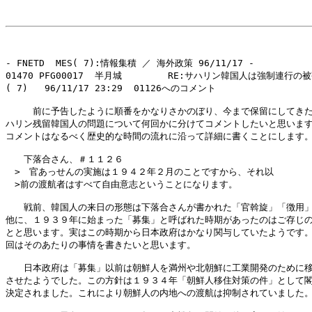
- FNETD  MES( 7):情報集積 ／ 海外政策 96/11/17 -

01470 PFG00017  半月城     　　RE:サハリン韓国人は強制連行の被
( 7)   96/11/17 23:29  01126へのコメント

　　　前に予告したように順番をかなりさかのぼり、今まで保留にしてきた
ハリン残留韓国人の問題について何回かに分けてコメントしたいと思います
コメントはなるべく歴史的な時間の流れに沿って詳細に書くことにします。
　　下落合さん、＃１１２６

　>　官あっせんの実施は１９４２年２月のことですから、それ以

　>前の渡航者はすべて自由意志ということになります。

　　戦前、韓国人の来日の形態は下落合さんが書かれた「官斡旋」「徴用」
他に、１９３９年に始まった「募集」と呼ばれた時期があったのはご存じの
とと思います。実はこの時期から日本政府はかなり関与していたようです。
回はそのあたりの事情を書きたいと思います。

　　日本政府は「募集」以前は朝鮮人を満州や北朝鮮に工業開発のために移
させたようでした。この方針は１９３４年「朝鮮人移住対策の件」として閣
決定されました。これにより朝鮮人の内地への渡航は抑制されていました。