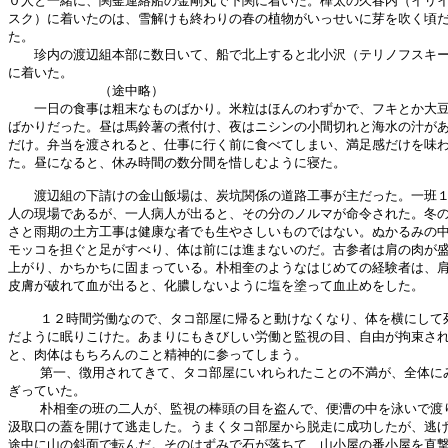
０人と一緒に、関釜連絡船の金剛丸で下関に着いた。樺太の久春内（イリイ
スク）に着いたのは、雪解けも終わりの春の植物がいっせいに芽を吹く頃だ
た。

　　珍内の渡辺組本部に数日いて、船で北上すると北小沢（テリノフスキー
に着いた。

　　　　　　　（途中略）

　　一日の食事は粗末なものばかり。米粒はほんのわずかで、フキとか大豆
ばかりだった。昼は馬鈴薯の煮付け、夜はニシンの小間切れと海水の汁があ
だけ。弁当を渡されると、仕事に行く前に食べてしまい、満足感だけを味わ
た。昼になると、休み時間の数分間を惜しむように寝た。

　　渡辺組の下請けの金山飯場は、炭坑関係の道路工事が主だった。一班１
人の現場であるが、一人病人が出ると、その分のノルマが命令された。冬の
さと雨期の土方工事は健康な者でも生やさしいものではない。ぬかるみの中
モッコを担ぐと足がすべり、体は前には進まないのだ。古参者は肩の肉が盛
上がり、かちかちに固まっている。朴相奎のようなはじめての経験者は、肩
皮膚が破れて血が出ると、化膿しないように塩を塗って血止めをした。

    １２時間労働なので、タコ部屋に帰ると動けなくなり、体を横にして死
だように眠りこけた。あまりにもきびしい労働と監視の目、自由が拘束され
と、肉体はもちろんのこと精神的に参ってしまう。

    第一、徴用されてきて、タコ部屋にいれられたことの不満が、全体にみ
ぎっていた。

    朴相奎の班の二人が、監視の棒頭の目を盗んで、便漕の中を泳いで渡り
汲取口の蓋を開けて逃走した。うまくタコ部屋から脱走に成功したが、逃げ
途中に山の斜面で転んだ。そのはずみで石が落ちて、山小屋の番小屋を直撃