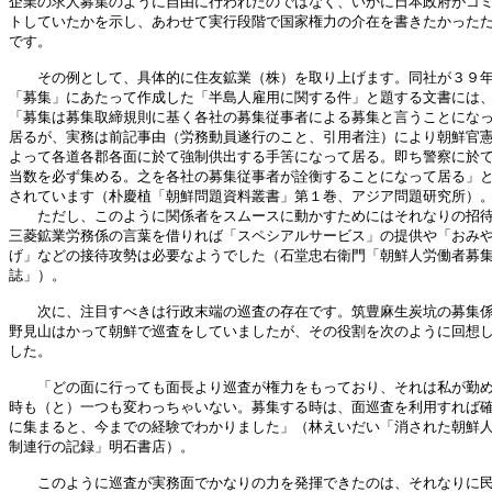
企業の求人募集のように自由に行われたのではなく、いかに日本政府がコミ
トしていたかを示し、あわせて実行段階で国家権力の介在を書きたかったた
です。

　　その例として、具体的に住友鉱業（株）を取り上げます。同社が３９年
「募集」にあたって作成した「半島人雇用に関する件」と題する文書には、
「募集は募集取締規則に基く各社の募集従事者による募集と言うことになっ
居るが、実務は前記事由（労務動員遂行のこと、引用者注）により朝鮮官憲
よって各道各郡各面に於て強制供出する手筈になって居る。即ち警察に於て
当数を必ず集める。之を各社の募集従事者が詮衡することになって居る」と
されています（朴慶植「朝鮮問題資料叢書」第１巻、アジア問題研究所）。
　　ただし、このように関係者をスムースに動かすためにはそれなりの招待
三菱鉱業労務係の言葉を借りれば「スペシアルサービス」の提供や「おみや
げ」などの接待攻勢は必要なようでした（石堂忠右衛門「朝鮮人労働者募集
誌」）。

　　次に、注目すべきは行政末端の巡査の存在です。筑豊麻生炭坑の募集係
野見山はかって朝鮮で巡査をしていましたが、その役割を次のように回想し
した。

　　「どの面に行っても面長より巡査が権力をもっており、それは私が勤め
時も（と）一つも変わっちゃいない。募集する時は、面巡査を利用すれば確
に集まると、今までの経験でわかりました」（林えいだい「消された朝鮮人
制連行の記録」明石書店）。

　　このように巡査が実務面でかなりの力を発揮できたのは、それなりに民