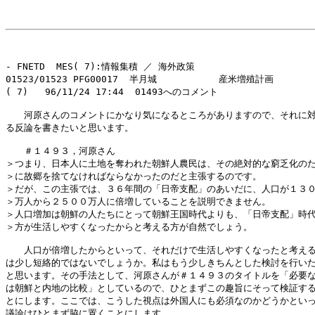
- FNETD  MES( 7):情報集積 ／ 海外政策

01523/01523 PFG00017  半月城           産米増殖計画

( 7)   96/11/24 17:44  01493へのコメント

　　河原さんのコメントにかなり気になるところがありますので、それに対
る反論を書きたいと思います。

　　＃１４９３，河原さん

＞つまり、日本人に土地を奪われた朝鮮人農民は、その絶対的な窮乏化のた
＞に故郷を捨てなければならなかったのだと主張するのです。

＞だが、この主張では、３６年間の「日帝支配」のあいだに、人口が１３０
＞万人から２５００万人に倍増していることを説明できません。

＞人口増加は朝鮮の人たちにとって朝鮮王国時代よりも、「日帝支配」時代
＞方が生活しやすくなったからと考える方が自然でしょう。

　　人口が倍増したからといって、それだけで生活しやすくなったと考える
は少し短絡的ではないでしょうか。私はもう少しきちんとした検討を行いた
と思います。その手法として、河原さんが＃１４９３のタイトルを「必要な
は朝鮮と内地の比較」としているので、ひとまずこの趣旨にそって検証する
とにします。ここでは、こうした視点は外国人にも必須なのかどうかといっ
議論はひとまず脇に置くことにします。
