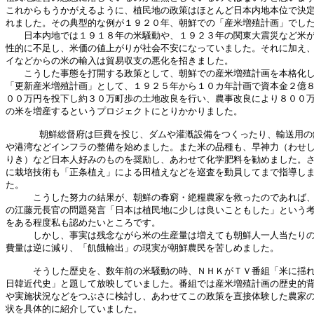
これからもうかがえるように、植民地の政策はほとんど日本内地本位で決定
れました。その典型的な例が１９２０年、朝鮮での「産米増殖計画」でした
　　日本内地では１９１８年の米騒動や、１９２３年の関東大震災など米が
性的に不足し、米価の値上がりが社会不安になっていました。それに加え、
イなどからの米の輸入は貿易収支の悪化を招きました。

　　こうした事態を打開する政策として、朝鮮での産米増殖計画を本格化し
「更新産米増殖計画」として、１９２５年から１０カ年計画で資本金２億８
００万円を投下し約３０万町歩の土地改良を行い、農事改良により８００万
の米を増産するというプロジェクトにとりかかりました。

      朝鮮総督府は巨費を投じ、ダムや灌漑設備をつくったり、輸送用の
や港湾などインフラの整備を始めました。また米の品種も、早神力（わせし
りき）など日本人好みのものを奨励し、あわせて化学肥料を勧めました。さ
に栽培技術も「正条植え」による田植えなどを巡査を動員してまで指導しま
た。

　　　こうした努力の結果が、朝鮮の春窮・絶糧農家を救ったのであれば、
の江藤元長官の問題発言「日本は植民地に少しは良いこともした」という考
をある程度私も認めたいところです。

　　　しかし、事実は残念ながら米の生産量は増えても朝鮮人一人当たりの
費量は逆に減り、「飢餓輸出」の現実が朝鮮農民を苦しめました。

　　　そうした歴史を、数年前の米騒動の時、ＮＨＫがＴＶ番組「米に揺れ
日韓近代史」と題して放映していました。番組では産米増殖計画の歴史的背
や実施状況などをつぶさに検討し、あわせてこの政策を直接体験した農家の
状を具体的に紹介していました。
