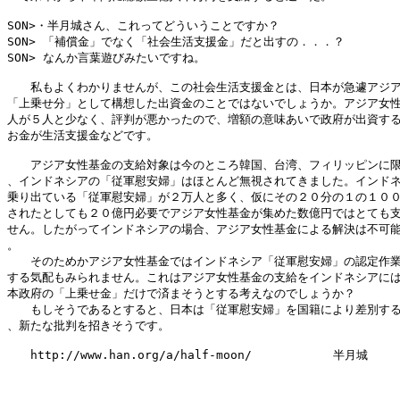
SON>・半月城さん、これってどういうことですか？

SON> 「補償金」でなく「社会生活支援金」だと出すの．．．？

SON> なんか言葉遊びみたいですね。

　　私もよくわかりませんが、この社会生活支援金とは、日本が急遽アジア
「上乗せ分」として構想した出資金のことではないでしょうか。アジア女性
人が５人と少なく、評判が悪かったので、増額の意味あいで政府が出資する
お金が生活支援金などです。

　　アジア女性基金の支給対象は今のところ韓国、台湾、フィリッピンに限
、インドネシアの「従軍慰安婦」はほとんど無視されてきました。インドネ
乗り出ている「従軍慰安婦」が２万人と多く、仮にその２０分の１の１００
されたとしても２０億円必要でアジア女性基金が集めた数億円ではとても支
せん。したがってインドネシアの場合、アジア女性基金による解決は不可能
。

　　そのためかアジア女性基金ではインドネシア「従軍慰安婦」の認定作業
する気配もみられません。これはアジア女性基金の支給をインドネシアには
本政府の「上乗せ金」だけで済まそうとする考えなのでしょうか？

　　もしそうであるとすると、日本は「従軍慰安婦」を国籍により差別する
、新たな批判を招きそうです。

　　http://www.han.org/a/half-moon/　　　　　　　半月城
