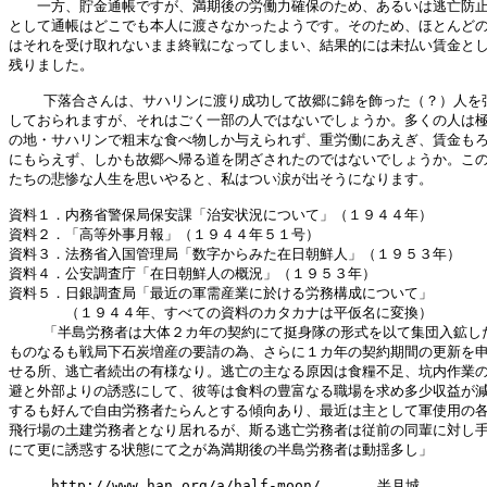
　　一方、貯金通帳ですが、満期後の労働力確保のため、あるいは逃亡防止
として通帳はどこでも本人に渡さなかったようです。そのため、ほとんどの
はそれを受け取れないまま終戦になってしまい、結果的には未払い賃金とし
残りました。

    下落合さんは、サハリンに渡り成功して故郷に錦を飾った（？）人を強
しておられますが、それはごく一部の人ではないでしょうか。多くの人は極
の地・サハリンで粗末な食べ物しか与えられず、重労働にあえぎ、賃金もろ
にもらえず、しかも故郷へ帰る道を閉ざされたのではないでしょうか。この
たちの悲惨な人生を思いやると、私はつい涙が出そうになります。

資料１．内務省警保局保安課「治安状況について」（１９４４年）

資料２．「高等外事月報」（１９４４年５１号）

資料３．法務省入国管理局「数字からみた在日朝鮮人」（１９５３年）

資料４．公安調査庁「在日朝鮮人の概況」（１９５３年）

資料５．日銀調査局「最近の軍需産業に於ける労務構成について」

　　　　（１９４４年、すべての資料のカタカナは平仮名に変換）

    「半島労務者は大体２カ年の契約にて挺身隊の形式を以て集団入鉱した
ものなるも戦局下石炭増産の要請の為、さらに１カ年の契約期間の更新を申
せる所、逃亡者続出の有様なり。逃亡の主なる原因は食糧不足、坑内作業の
避と外部よりの誘惑にして、彼等は食料の豊富なる職場を求め多少収益が減
するも好んで自由労務者たらんとする傾向あり、最近は主として軍使用の各
飛行場の土建労務者となり居れるが、斯る逃亡労務者は従前の同輩に対し手
にて更に誘惑する状態にて之が為満期後の半島労務者は動揺多し」

　　　http://www.han.org/a/half-moon/　　　　半月城
