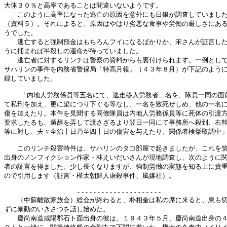
大体３０％と高率であることは間違いないようです。

　　このように高率になった逃亡の原因を意外にも日銀が調査していました
（資料５）。それによると、原因はやはり劣悪な食事や労働の厳しさにある
うでした。

　　逃亡すると強制預金はもちろんフイになるばかりか、宋さんが証言した
うに捕まれば半殺しの運命が待っていました。

　　逃亡者に対するリンチは警察の資料からも裏付けられます。一例として
サハリンの事件を内務省警保局「特高月報」（４３年８月）が下記のように
録していました。

    「内地人労務係員等五名にて、逃走移入労務者二名を、隊員一同の面前
て私刑を加え、更に梁につり下ぐる等なし、一名を致死せしめ、他の一名に
傷を加えたり。本件を見聞する同僚隊員は内地人労務係員等に死体の引渡方
要求したるも、遁辞を弄して渡さざるより翌日一同にて事務所へ殺到、右幹
等に対し、夫々全治十日乃至四十日の傷害を与えたり。関係者検挙取調中」
　　このリンチ殺害時件は、サハリンのタコ部屋で起きましたが、これを筑
出身のノンフィクション作家・林えいだいさんが現地調査し、次のように関
者の証言を得ました。少し長くなりますが、強制労働の実態を知る上に貴重
ので引用します（証言・樺太朝鮮人虐殺事件、風媒社）。

　　　　　　　　　　　---------------------

　　（中蘇離散家族会）総会が終わると、朴相奎は私の席に来ると、息も切
ずに暴動のいきさつを話し始めた。

　　慶尚南道咸陽郡石ト面出身の彼は、１９４３年５月、慶尚南道出身の４