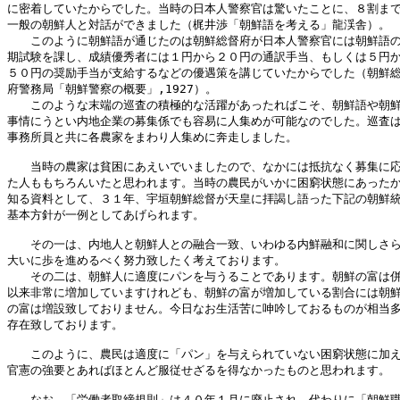
に密着していたからでした。当時の日本人警察官は驚いたことに、８割まで
一般の朝鮮人と対話ができました（梶井渉「朝鮮語を考える」龍渓舎）。

　　このように朝鮮語が通じたのは朝鮮総督府が日本人警察官には朝鮮語の
期試験を課し、成績優秀者には１円から２０円の通訳手当、もしくは５円か
５０円の奨励手当が支給するなどの優遇策を講じていたからでした（朝鮮総
府警務局「朝鮮警察の概要」,1927）。

　　このような末端の巡査の積極的な活躍があったればこそ、朝鮮語や朝鮮
事情にうとい内地企業の募集係でも容易に人集めが可能なのでした。巡査は
事務所員と共に各農家をまわり人集めに奔走しました。

　　当時の農家は貧困にあえいでいましたので、なかには抵抗なく募集に応
た人ももちろんいたと思われます。当時の農民がいかに困窮状態にあったか
知る資料として、３１年、宇垣朝鮮総督が天皇に拝謁し語った下記の朝鮮統
基本方針が一例としてあげられます。

　　その一は、内地人と朝鮮人との融合一致、いわゆる内鮮融和に関しさら
大いに歩を進めるべく努力致したく考えております。

　　その二は、朝鮮人に適度にパンを与うることであります。朝鮮の富は併
以来非常に増加していますけれども、朝鮮の富が増加している割合には朝鮮
の富は増設致しておりません。今日なお生活苦に呻吟しておるものが相当多
存在致しております。

　　このように、農民は適度に「パン」を与えられていない困窮状態に加え
官憲の強要とあればほとんど服従せざるを得なかったものと思われます。

　　なお、「労働者取締規則」は４０年１月に廃止され、代わりに「朝鮮職