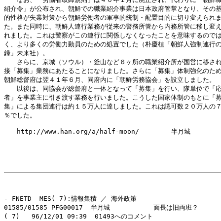
紹介令」が公布され、朝鮮での職業紹介事業は日本政府管掌となり、その基
的性格が失業対策から朝鮮労働者の軍事的統制・配置目的に切り変えられま
た。また同時に、朝鮮人連行業務が従来の警務所管から内務所管に移し変え
れました。これは警察がこの連行に関係しなくなったことを意味するのでは
く、より多くの労働力動員のための処置でした（朴慶植「朝鮮人強制連行の
録」未来社）。

　　さらに、京城（ソウル）・釜山など６ヶ所の職業紹介所が国営に移され
接「募集」業務にあたることになりました。さらに「募集」体制強化のため
朝鮮総督府は翌４１年６月、同府内に「朝鮮労務協会」を設立しました。

　　以後は、同協会が総督府と一体となって「募集」を行い、隊単位で「応
者」を事業主に引き渡す業務を行いました。こうした国家体制のもとに「募
集」による集団連行は約１５万人に達しました。これは認可数２０万人の７
％でした。

　　http://www.han.org/a/half-moon/　　　　　半月城

- FNETD  MES( 7):情報集積 ／ 海外政策

01585/01585 PFG00017  半月城           面長は旧両班？

( 7)   96/12/01 09:39  01493へのコメント
