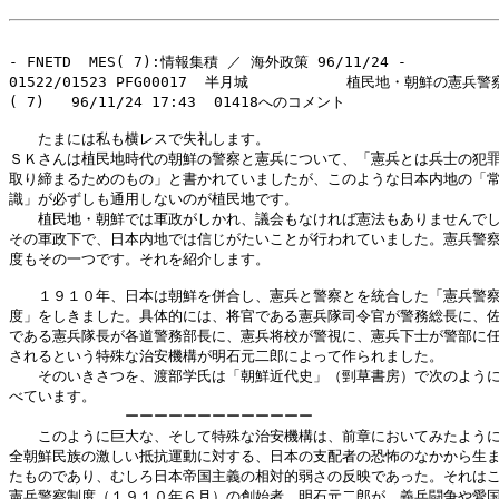
- FNETD  MES( 7):情報集積 ／ 海外政策 96/11/24 -

01522/01523 PFG00017  半月城           植民地・朝鮮の憲兵警察
( 7)   96/11/24 17:43  01418へのコメント

　　たまには私も横レスで失礼します。

ＳＫさんは植民地時代の朝鮮の警察と憲兵について、「憲兵とは兵士の犯罪
取り締まるためのもの」と書かれていましたが、このような日本内地の「常
識」が必ずしも通用しないのが植民地です。

　　植民地・朝鮮では軍政がしかれ、議会もなければ憲法もありませんでし
その軍政下で、日本内地では信じがたいことが行われていました。憲兵警察
度もその一つです。それを紹介します。

　　１９１０年、日本は朝鮮を併合し、憲兵と警察とを統合した「憲兵警察
度」をしきました。具体的には、将官である憲兵隊司令官が警務総長に、佐
である憲兵隊長が各道警務部長に、憲兵将校が警視に、憲兵下士が警部に任
されるという特殊な治安機構が明石元二郎によって作られました。

　　そのいきさつを、渡部学氏は「朝鮮近代史」（剄草書房）で次のように
べています。

　　　　　　　　ーーーーーーーーーーーーー

　　このように巨大な、そして特殊な治安機構は、前章においてみたように
全朝鮮民族の激しい抵抗運動に対する、日本の支配者の恐怖のなかから生ま
たものであり、むしろ日本帝国主義の相対的弱さの反映であった。それはこ
憲兵警察制度（１９１０年６月）の創始者、明石元二郎が、義兵闘争や愛国