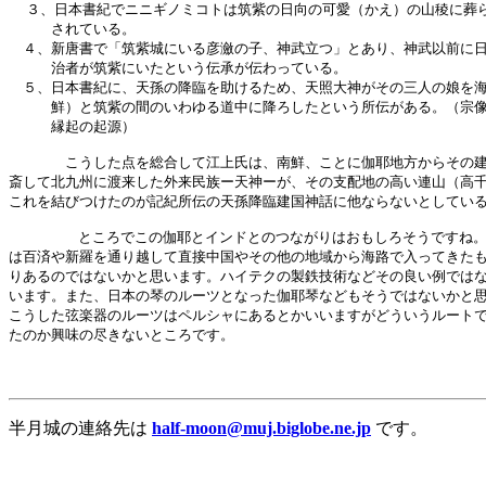
  ３、日本書紀でニニギノミコトは筑紫の日向の可愛（かえ）の山稜に葬ら
　　　されている。

　４、新唐書で「筑紫城にいる彦瀲の子、神武立つ」とあり、神武以前に日
　　　治者が筑紫にいたという伝承が伝わっている。

　５、日本書紀に、天孫の降臨を助けるため、天照大神がその三人の娘を海
　　　鮮）と筑紫の間のいわゆる道中に降ろしたという所伝がある。（宗像
　　　縁起の起源）

　　　　こうした点を総合して江上氏は、南鮮、ことに伽耶地方からその建
斎して北九州に渡来した外来民族ー天神ーが、その支配地の高い連山（高千
これを結びつけたのが記紀所伝の天孫降臨建国神話に他ならないとしている
        ところでこの伽耶とインドとのつながりはおもしろそうですね。
は百済や新羅を通り越して直接中国やその他の地域から海路で入ってきたも
りあるのではないかと思います。ハイテクの製鉄技術などその良い例ではな
います。また、日本の琴のルーツとなった伽耶琴などもそうではないかと思
こうした弦楽器のルーツはペルシャにあるとかいいますがどういうルートで
たのか興味の尽きないところです。

                                                      
半月城の連絡先は
half-moon@muj.biglobe.ne.jp
です。