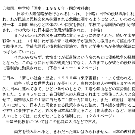
〇韓国、中学校「国史」１９９６年（国定教科書）

      日帝の大陸侵略が敢行されるにつれ、（中略）日帝の侵略戦争に利
れ、わが民族と民族文化も抹殺される危機に瀕するようになった。いわゆる
鮮一体、皇国臣民化などの体のいい口実を掲げ、学校では母国語の使用が禁
され、その代わりに日本語の使用が強要された。（中略）

　　　またわれわれの姓名を日本式に変えるように強要された。続いて太平
戦争中には、（中略）わが国の青・壮年男子が強制的に徴用されて鉱山や工
で酷使され、学徒志願兵と徴兵制の実施で、青年と学生たちが各地の戦線に
っぱられていった。

　　　それのみならず、女性までが挺身隊という名のもとに侵略戦争の犠牲
となった。このようにわが国の物資だけでなく、人力までもが彼らの侵略戦
に強制的に動員された。（下巻１４１ー１４２ページ）

〇日本、「新しい社会・歴史」１９９６年（東京書籍）・・よく使われる。
　　　戦争（第２次世界大戦）が長引くと、多数の朝鮮人や中国人までも強
的に日本に連れてきて、ひどい条件のもとで、工場や鉱山などの重労働に従
させた。１９４５年には、在日朝鮮人の人数はそれまでに移住した人々と合
せて、朝鮮総人口の１割に当たる二百数十万に達した。また、政府は、朝鮮
人々に対して、日本人に同化させる政策をさらに強め、日本語を使用するこ
や神社に参拝すること、姓名を日本風に変えること（創氏改名）など、朝鮮
人々にとっては、たえがたいことを強制した。（２８１ページ）

　※皇民化教育についてはこの他口絵３点などで言及。

　　　両方を読み比べると、きわだった違いはみられません。日本の教科書