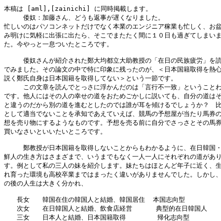
本稿は [aml],[zainichi] に同時掲載します。

　　　倭奴：加藤さん、どうも返事が遅くなりました。

忙しいのはパソコンネットだけでなく本業のエンジニア稼業も忙しく、お盆
み明けに気軽に出張に出たら、そこでまたたく間に１０日も過ぎてしまいま
た。今やっと一息ついたところです。

　　　倭奴さんが紹介された鄭大均都立大助教授の「在日の民族疲労」を読
でみました。その論文の中で特に印象に残ったのが、＜日本国籍取得を熱心
説く鄭氏自身は日本国籍を取得してない＞という一節です。

　　　この文章を読んでとっさに浮かんだのは「言行不一致」ということわ
です。他人にはその人の幸せの道をおためごかしに説いても、自分の道はそ
と違うのだから別の道を進むとしたのでは誰が耳を傾けるでしょうか？　比
として適当でないことを承知であえていえば、競馬の予想屋が当たり馬券の
想を売り物にするようなものです。予想を売る前に自分でさっさとその馬券
買いなさいといいたいところです。

　　　鄭教授が日本国籍を取得しないことからもわかるように、在日韓国・
鮮人の生き方はさまざまで、いうまでもなく一人一人にそれぞれの道があり
す。例として私の三人の妹を紹介します。妹たちはほとんど年子に近く、生
れ育った環境も高校卒業まではまったく違いがありませんでした。しかし、
の後の人生は大きく分かれ、

　　長女　　韓国在住の韓国人と結婚、韓国居住  本国志向型

　　次女　　在日韓国人と結婚、飲食店経営      典型的在日韓国人

　　三女　　日本人と結婚、日本国籍取得        帰化志向型
