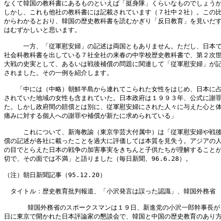
なくて韓国の教科書にあるものといえば「挺身隊」くらいなものでしょうか
しかし、これも他社の教科書には記載されています（７社中２社）。この比
からわかるとおり、韓国の歴史教科書を読むかぎり「反日教育」を見いだす
はむずかしいと思います。

　　　一方、「従軍慰安婦」の記述は両国ともありません。ただし、日本で
社会科教科書を出している７社全社の来春の中学校歴史教科書で、第２次世
大戦の史実として、あるいは戦後補償の問題に関連して「従軍慰安婦」が記
されました。その一例を紹介します。

　　「中には（中略）朝鮮半島から連れてこられた女性をはじめ、日本に占
されていた地域の女性も含まれていた。日本政府は１９９３年、公式に謝罪
た。しかし政府間の賠償とは別に、従軍慰安婦にされた人々に与えた心と体
痛みに対する個人への謝罪や補償が新たに求められている」

　　　これについて、新海教諭（東京学芸大付属中）は「従軍慰安婦や戦後
償の記述が各社に載ったことを過大に評価しては本質を見失う。アジアの人
の目でとらえた日本の戦争の加害事実をきちんと子供たちが理解することが
切で、その面では不満」と語りました（毎日新聞、96.6.28）。

（注）朝日新聞記事（95.12.20）

　タイトル：歴史教育批判報道、「小沢発言は誤った認識」、韓国外務省

      韓国外務省のスポークスマンは１９日、新進党の小沢一郎幹事長が
日に東京で開かれた日本評論家の懇談会で、韓国と中国の歴史教育のあり方