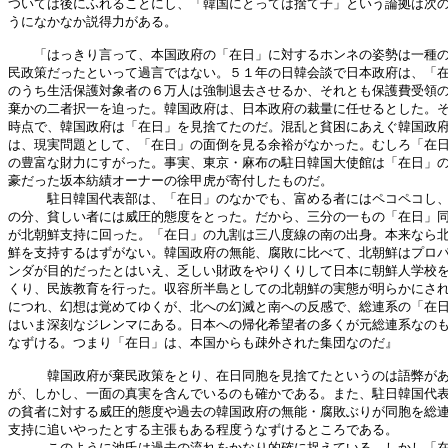
ついては後にふれることにし、「韓国にとっては捨て子」という論拠は次の
うになかなか説得力がある。

　　「はっきり言って、本国政府の「在日」に対するホンネの姿勢は一種の
民政策だったといって過言ではない。５１年の日韓会談で日本政府は、「在
のうち生活保護対象者の６万人は強制退去させるか、それとも保護費受領の
棄かの二者択一を迫った。韓国政府は、日本政府の裁量に任せるとした。そ
時点で、韓国政府は「在日」を見捨てたのだ。混乱と貧困にあえぐ韓国政府
は、現実問題として、「在日」の面倒を見る余裕がなかった。むしろ「在日
の豊富な財力にすがった。事実、東京・麻布の駐日韓国大使館は「在日」の
豪だった坂本紡績オーナーの徐甲虎が寄付したものだ。

　　　駐日韓国代表部は、「在日」のなかでも、富める者にはペコペコし、
の分、貧しい者には威圧的態度をとった。だから、三分の一もの「在日」同
が北朝鮮支持に回った。「在日」の九割は三八度線の南の出身。本来なら北
鮮を支持するはずがない。韓国政府の無能、腐敗に比べて、北朝鮮はプロパ
ンダが目的だったとはいえ、乏しい財政をやりくりして日本に朝鮮人学校を
くり、民族教育を行った。収容所半島としての北朝鮮の実態が明らかにされ
につれ、幻想は覚めてゆくが、北への幻滅と南への反感で、総連系の「在日
はいま深刻なジレンマにある。日本への帰化希望者の多くが元総連系なのも
なずける。つまり「在日」は、本国からも疎外された集団なのだ』

　　　韓国政府が棄民政策をとり、在日同胞を見捨てたというのは語弊があ
が、しかし、一面の真実を含んでいるのも確かである。また、駐日韓国代表
の貧者に対する威圧的態度や過去の韓国政府の無能・腐敗ぶりが同胞を総連
支持に追いやったとする主張もある程度うなずけるところである。

　　　このように池氏は過去の流れをかなり的確に捉えている。しかし「在