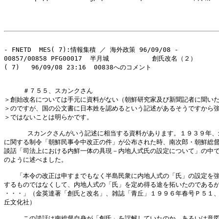
- FNETD  MES( 7):情報集積 ／ 海外政策 96/09/08 -

00857/00858 PFG00017  半月城           創氏改名（２）

( 7)   96/09/08 23:16  00838へのコメント

　　　＃７５５、スカンクさん

＞創始改名については手元に資料がない（朝鮮研究家及び新聞記者に聞いた
＞のですが、国の公文書に日本姓を認めるという記述があるそうですから強
＞ではないことは明らかです。

      スカンクさんがいう記述に相当する資料があります。１９３９年、
に関する制令「朝鮮民事令中改正の件」が公布された時、南次郎・朝鮮総督
談話「司法上における内鮮一体の具現－内地人式氏の設定について」の中で
のように述べました。

　　「本令の改正は申すまでもなく半島民衆に内地人式の「氏」の設定を強
するものではなくして、内地人式の「氏」を定め得る途を拓いたのであるが
・・・」（金英達著「創氏と改名」、雑誌「青丘」１９９６年春号Ｐ５１、
丘文化社）

　　　この談話は南総督自身が「創氏」を誤解していたのか、あるいは意図