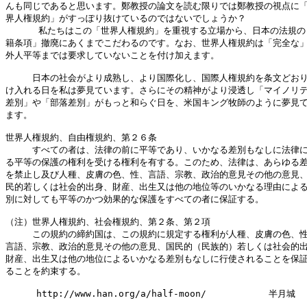
んも同じであると思います。鄭教授の論文を読む限りでは鄭教授の視点に「
界人権規約」がすっぽり抜けているのではないでしょうか？

      私たちはこの「世界人権規約」を重視する立場から、日本の法規の
籍条項」撤廃にあくまでこだわるのです。なお、世界人権規約は「完全な」
外人平等までは要求していないことを付け加えます。

　　　日本の社会がより成熟し、より国際化し、国際人権規約を条文どおり
け入れる日を私は夢見ています。さらにその精神がより浸透し「マイノリテ
差別」や「部落差別」がもっと和らぐ日を、米国キング牧師のように夢見て
ます。

世界人権規約、自由権規約、第２６条

　　　すべての者は、法律の前に平等であり、いかなる差別もなしに法律に
る平等の保護の権利を受ける権利を有する。このため、法律は、あらゆる差
を禁止し及び人種、皮膚の色、性、言語、宗教、政治的意見その他の意見、
民的若しくは社会的出身、財産、出生又は他の地位等のいかなる理由による
別に対しても平等のかつ効果的な保護をすべての者に保証する。

（注）世界人権規約、社会権規約、第２条、第２項

　　　この規約の締約国は、この規約に規定する権利が人種、皮膚の色、性
言語、宗教、政治的意見その他の意見、国民的（民族的）若しくは社会的出
財産、出生又は他の地位によるいかなる差別もなしに行使されることを保証
ることを約束する。

    　http://www.han.org/a/half-moon/　　　　　　　半月城
