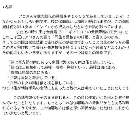
★内容

       アコさんが魏志韓伝の弁辰を＃１０５５で紹介していましたが、こ
なかなかおもしろい国です。後に伽耶或いは加羅と呼ばれますが、この伽耶
妃は何と阿ユタ国（インド）から輿入れしたという神話が残っています。

      またその時の王は金首露でニニギノミコトの天孫降臨のモデルにな
これこそ正にアコさんの言う「耳族と目族との結婚」と言えるのかも。

そしてこの国は製鉄技術に優れ鉄挺の供給地であったことは先のＭＳＧの通
この国が飛び抜けて優れた先進技術を持つようになった経緯などよくわかり
その他にもいろいろ謎がありますが、その一つは倭との関係です。

  「韓は帯方郡の南にあって東西は海であり南は倭と接している」

  「韓には三種類有って馬韓・辰韓・弁韓という。馬韓は西にある」

  「辰韓は馬韓の東にある」

　「弁韓は辰韓と雑居している」

　「弁辰のトクロ国は倭と境を接している」　

つまり倭が朝鮮半島の南部にもあったと魏の人は考えていたことになります
　　　この魏志韓伝をそのまま信じると、この時代倭族が北九州と朝鮮半島
んでいたことになります。もっともこれは伽耶地方の発掘品からもある程度
れているようですが。この伽耶地方は倭と深い関係があっただけにこれから
ていきたいと思います。

                                                      