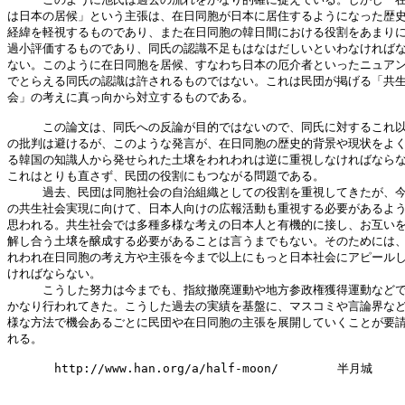
は日本の居候」という主張は、在日同胞が日本に居住するようになった歴史
経緯を軽視するものであり、また在日同胞の韓日間における役割をあまりに
過小評価するものであり、同氏の認識不足もはなはだしいといわなければな
ない。このように在日同胞を居候、すなわち日本の厄介者といったニュアン
でとらえる同氏の認識は許されるものではない。これは民団が掲げる「共生
会」の考えに真っ向から対立するものである。

　　　この論文は、同氏への反論が目的ではないので、同氏に対するこれ以
の批判は避けるが、このような発言が、在日同胞の歴史的背景や現状をよく
る韓国の知識人から発せられた土壌をわれわれは逆に重視しなければならな
これはとりも直さず、民団の役割にもつながる問題である。

　　　過去、民団は同胞社会の自治組織としての役割を重視してきたが、今
の共生社会実現に向けて、日本人向けの広報活動も重視する必要があるよう
思われる。共生社会では多種多様な考えの日本人と有機的に接し、お互いを
解し合う土壌を醸成する必要があることは言うまでもない。そのためには、
れわれ在日同胞の考え方や主張を今まで以上にもっと日本社会にアピールし
ければならない。

　　　こうした努力は今までも、指紋撤廃運動や地方参政権獲得運動などで
かなり行われてきた。こうした過去の実績を基盤に、マスコミや言論界など
様な方法で機会あるごとに民団や在日同胞の主張を展開していくことが要請
れる。

　　　　http://www.han.org/a/half-moon/　　　　　半月城
