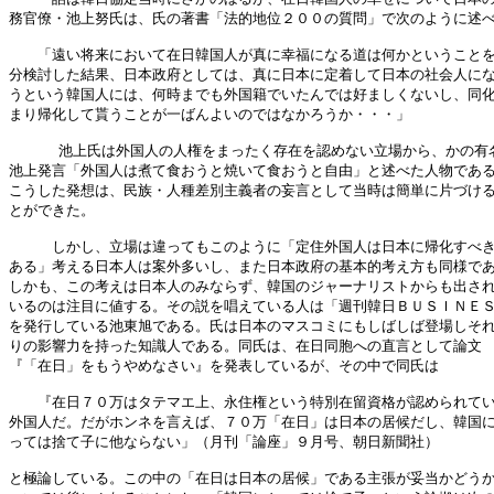
務官僚・池上努氏は、氏の著書「法的地位２００の質問」で次のように述べ
　　「遠い将来において在日韓国人が真に幸福になる道は何かということを
分検討した結果、日本政府としては、真に日本に定着して日本の社会人にな
うという韓国人には、何時までも外国籍でいたんでは好ましくないし、同化
まり帰化して貰うことが一ばんよいのではなかろうか・・・」

    　池上氏は外国人の人権をまったく存在を認めない立場から、かの有名
池上発言「外国人は煮て食おうと焼いて食おうと自由」と述べた人物である
こうした発想は、民族・人種差別主義者の妄言として当時は簡単に片づける
とができた。

　　　しかし、立場は違ってもこのように「定住外国人は日本に帰化すべき
ある」考える日本人は案外多いし、また日本政府の基本的考え方も同様であ
しかも、この考えは日本人のみならず、韓国のジャーナリストからも出され
いるのは注目に値する。その説を唱えている人は「週刊韓日ＢＵＳＩＮＥＳ
を発行している池東旭である。氏は日本のマスコミにもしばしば登場しそれ
りの影響力を持った知識人である。同氏は、在日同胞への直言として論文

『「在日」をもうやめなさい』を発表しているが、その中で同氏は

　　『在日７０万はタテマエ上、永住権という特別在留資格が認められてい
外国人だ。だがホンネを言えば、７０万「在日」は日本の居候だし、韓国に
っては捨て子に他ならない」（月刊「論座」９月号、朝日新聞社）

と極論している。この中の「在日は日本の居候」である主張が妥当かどうか