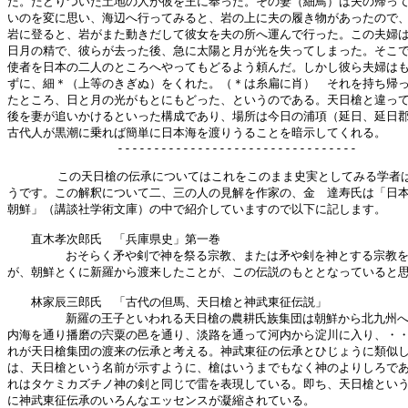
た。たどりついた土地の人が彼を王に奉った。その妻（細鳥）は夫の帰って
いのを変に思い、海辺へ行ってみると、岩の上に夫の履き物があったので、
岩に登ると、岩がまた動きだして彼女を夫の所へ運んで行った。この夫婦は
日月の精で、彼らが去った後、急に太陽と月が光を失ってしまった。そこで
使者を日本の二人のところへやってもどるよう頼んだ。しかし彼ら夫婦はも
ずに、細＊（上等のきぎぬ）をくれた。（＊は糸扁に肖）　それを持ち帰っ
たところ、日と月の光がもとにもどった、というのである。天日槍と違って
後を妻が追いかけるといった構成であり、場所は今日の浦項（延日、延日郡
古代人が黒潮に乗れば簡単に日本海を渡りうることを暗示してくれる。

               ---------------------------------

  　　　この天日槍の伝承についてはこれをこのまま史実としてみる学者は
うです。この解釈について二、三の人の見解を作家の、金　達寿氏は「日本
朝鮮」（講談社学術文庫）の中で紹介していますので以下に記します。

　　直木孝次郎氏　「兵庫県史」第一巻

        おそらく矛や剣で神を祭る宗教、または矛や剣を神とする宗教を
が、朝鮮とくに新羅から渡来したことが、この伝説のもととなっていると思
　　林家辰三郎氏　「古代の但馬、天日槍と神武東征伝説」

        新羅の王子といわれる天日槍の農耕氏族集団は朝鮮から北九州へ
内海を通り播磨の宍粟の邑を通り、淡路を通って河内から淀川に入り、・・
れが天日槍集団の渡来の伝承と考える。神武東征の伝承とひじょうに類似し
は、天日槍という名前が示すように、槍はいうまでもなく神のよりしろであ
れはタケミカズチノ神の剣と同じで雷を表現している。即ち、天日槍という
に神武東征伝承のいろんなエッセンスが凝縮されている。
