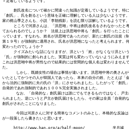
＞定着しているようです。

　　　創氏改名について確かに間違った知識が定着しているようです。特に
「創氏」、氏を創るという意味を正確に理解している人は少ないようです。
家の梶山季之さんも、小説「李朝残影」を読む限り誤解しているようです。
　　　ところで河原さんは、「洪思翊」中将は創氏改名をされなかったと考
ておられるのでしょうか？　法規上は洪思翊中将も「創氏」を行ったことに
っています。すなわち、姓名が洪思翊であったのが、新たに創氏の法規（制
第１９号）が強制的に適用され、氏名が洪思翊になったと考えられます。何
変わったのでしょうか？  

　　　クイズみたいな話になりますが、洪という「姓」がなくなり洪という
「氏」が強制的に創られました。実質は何も変わっていないようにみえます
これは洪思翊中将が男性なので結果的には世間的な個人名は変わりませんで
た。

      しかし、既婚女性の場合は事情が違います。洪思翊中将の奥さんが
いたとしてかつその人が韓国人であったら、本来の自分の姓、たとえば「金
から法的に強制的に夫の氏の「洪」にさせられました。したがって「創氏」
自発的であれ強制的であれ１００％完全実施されました。

      なお、「自発的な」創氏届けは誰にでもできるものではなく、戸主
られました。逆にいうと戸主が創氏届けをしたら、その家は全員「自発的な
創氏がされたことになりました。

      今回は河原さんに対する簡単なコメントのみとし、本格的な反論は
が一段落したら書きたいと思います。

　　　http://www.han.org/a/half-moon/            半月城
