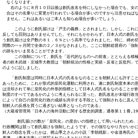
　なくなります。

　　右のように８月１０日以後は創氏改名を特にしなかった場合でも、女の
　合はその名乗りに変更が行われている場合が多いのですから注意せねばな
　ません。これはあるいはご本人も知らぬ場合が多いでしょう。

　　　このように創氏届けは「戸主の義務」とされました。しかし、これに
反しても罰則はありませんでした。それにもかかわらず、日本人式の創氏を
う創氏届けは全戸数の８１．６％という高率でなされました。特に、締め切
間際の一ヶ月間で全体の２／３がなされました。ここに朝鮮総督府の「強制
の跡をかいま見ることができます。

　　　この強制について、創氏を「近代的なものへの前進」ととらえる積極
者の鈴木武雄・京城帝大教授は「朝鮮統治の性格と実績－反省と反批判」で
のように記しました。

　　「創氏制度は同時に日本人式の氏名をなのることを朝鮮人にも許すこと
あったために、これが形式的皇民化運動に利用され、遂に創氏制度本来の意
は没却されて単に皇民化の外形的指標として日本人式氏名をなのることが創
制度のすべてであるかのように考えられるに至った。創氏改名が末端行政当
によって自己の皇民化行政の成績を誇示する手段として強制されるに及んで
朝鮮人の反感を買うに過ぎない結果となったのである」

（大蔵省管理局「日本人の海外活動に関する歴史的調査」通巻第１１冊,194
      創氏届けの数が「皇民化」の度合いの指標として用いられたため、
行政機関は競って創氏届けを強制したようです。その強引なやり方がいかに
鮮人の怨念を買ったかは、梶山季之さんの小説「李朝残影」や金達寿氏の「
界灘」（青木文庫）に描写されているとおりです。
