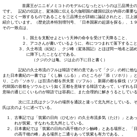
        首露王がニニギノミコトのモデルになったというのは三品博士の
です。　記紀の伝説と、駕洛国に伝える六伽耶国の建国伝説が内容の重要な
とごとく一致するものであることを三品博士が詳細に論証されたと、江上波
紹介しています。（歴史読本特別増刊号、「日本国家の起源を探る」、１９
その一致点は、

        １、国土を支配せよという天神の命令を受けて天降ること、

        ２、アコさんが書いているように、布につつまれて落下すること
　　　　３、久士布流（紀紀）、クジ峰（駕洛国記）とほぼ同一地名と認め
　　　　　　に降下したことなどである。

            （クジのクは亀、ジは止の下に日と書く）

　　　　記紀の久士布流のフルは韓語で村の意であって「クジ」の村に他な
また日本書紀の一書では「くし触（ふる）」のところが「添（ソホリ）」と
り、この「ソホリ」は百済の都を所夫里（ソフル）、新羅の都を蘇伐（ソブ
代韓国の首都をソウルという如く王都を意味する韓語であって、いずれも日
意味の通じにくいものが韓語では容易に、また合理的に解きうるとしている
　　　　次に江上氏はクシフルの場所を通説と違って北九州としている。そ
氏は次のように述べている。

　１、古事記では「筑紫の日向（ひむか）の久士布流多気（たけ）」とあっ
　　　れが筑紫、すなわち北九州としている。

　２、日本書紀では「筑紫の日向の高千穂のクシ触峰」とある場所と、「日
　　　の高千穂の峰」ある場所と二通りあって筑紫も有力である。。
