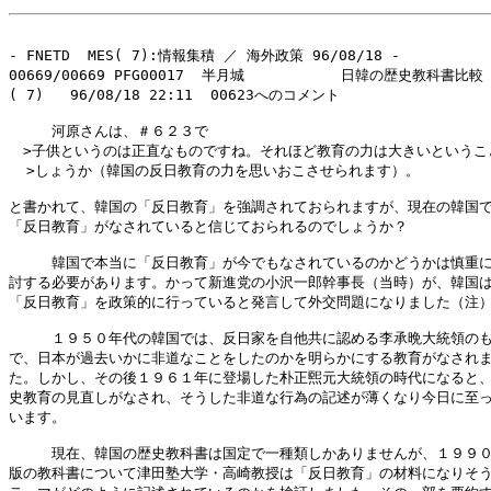
- FNETD  MES( 7):情報集積 ／ 海外政策 96/08/18 -

00669/00669 PFG00017  半月城           日韓の歴史教科書比較

( 7)   96/08/18 22:11  00623へのコメント

　　　河原さんは、＃６２３で

　>子供というのは正直なものですね。それほど教育の力は大きいということ
  >しょうか（韓国の反日教育の力を思いおこさせられます）。

と書かれて、韓国の「反日教育」を強調されておられますが、現在の韓国で
「反日教育」がなされていると信じておられるのでしょうか？　

　　　韓国で本当に「反日教育」が今でもなされているのかどうかは慎重に
討する必要があります。かって新進党の小沢一郎幹事長（当時）が、韓国は
「反日教育」を政策的に行っていると発言して外交問題になりました（注）
　　　１９５０年代の韓国では、反日家を自他共に認める李承晩大統領のも
で、日本が過去いかに非道なことをしたのかを明らかにする教育がなされま
た。しかし、その後１９６１年に登場した朴正煕元大統領の時代になると、
史教育の見直しがなされ、そうした非道な行為の記述が薄くなり今日に至っ
います。

　　　現在、韓国の歴史教科書は国定で一種類しかありませんが、１９９０
版の教科書について津田塾大学・高崎教授は「反日教育」の材料になりそう