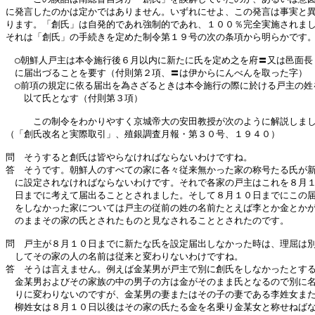
に発言したのかは定かではありません。いずれにせよ、この発言は事実と異
ります。「創氏」は自発的であれ強制的であれ、１００％完全実施されまし
それは「創氏」の手続きを定めた制令第１９号の次の条項から明らかです。
　○朝鮮人戸主は本令施行後６月以内に新たに氏を定め之を府〓又は邑面長　
　に届出づることを要す（付則第２項、〓は伊からにんべんを取った字）

　○前項の規定に依る届出を為さざるときは本令施行の際に於ける戸主の姓を
　　以て氏となす（付則第３項）

　　　この制令をわかりやすく京城帝大の安田教授が次のように解説しまし
（「創氏改名と実際取引」、殖銀調査月報・第３０号、１９４０）

問　そうすると創氏は皆やらなければならないわけですね。

答　そうです。朝鮮人のすべての家に各々従来無かった家の称号たる氏が新
　に設定されなければならないわけです。それで各家の戸主はこれを８月１
　日までに考えて届出ることとされました。そして８月１０日までにこの届
　をしなかった家については戸主の従前の姓の名前たとえば李とか金とかが
　のままその家の氏とされたものと見なされることとされたのです。

問　戸主が８月１０日までに新たな氏を設定届出しなかった時は、理屈は別
　してその家の人の名前は従来と変わりないわけですね。

答　そうは言えません。例えば金某男が戸主で別に創氏をしなかったとする
　金某男およびその家族の中の男子の方は金がそのまま氏となるので別に名
　りに変わりないのですが、金某男の妻またはその子の妻である李姓女また
　柳姓女は８月１０日以後はその家の氏たる金を名乗り金某女と称せねばな