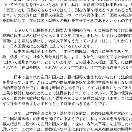
ついて私の意見を述べたいと思います。私は、国籍選択権を日本政府により
「恩恵」として認めてもらうのではなく、別な方策を考えるべきであると思
ます。その方策とは「世界人権宣言」や、それを具体化した「国際人権規約
を規範にして、在日韓国・朝鮮人の権利を主張すべきであるというものです
　　　１９６６年に採択された国際人権規約のうち、社会権規約および自由
規約に日本は遅ればせながら１９７９年に加入しました。いずれも原則的に
国籍による差別を禁止し、内外人平等をうたっています（注）。これからす
と、日本国憲法はこの規約に反しているといえます。

　　　日本国憲法は第１４条で、「すべて国民は、法の下に平等であって、
種、信条、性別、社会的身分又は門地により、政治的、経済的又は社会的関
において差別されない」としていますが、この基本的人権は「国民」には保
されても「在日外国人」それがたとえ３世であれ、４世であれ適用されませ
　　　日本で生まれた在日外国人は、親の国籍で生まれながらにして法的差
を背負っています。これは日本が血統主義を捨て出生地主義を採用しない限
法的差別は必至です。事情は韓国でも同様です。ドイツは最近になって出生
主義を検討し始めたとのことで注目されます。かってゲルマン民族の優秀さ
誇り、血の純潔維持に腐心した歴史を考えると隔世の感があります。これは
イツ社会の成熟度を示す尺度として特筆すべきできごとです。

　　　さて、日本国憲法に基づく法的差別を前に、鄭教授は現実的対応とし
て「国籍選択権」の要求を掲げているようですが、私は日本国憲法を越えた
界人権規約に基づいて在日外国人２世、３世の「内外人平等」を主張したい
思います。この考えは、鄭教授がやり玉にあげていた東京都保健婦の鄭香均