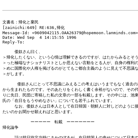
文書名：帰化と棄民

[zainichi:649] RE:636,帰化

Message-Id: <9609042115.OAA26379@hopemoon.lanminds.com>

Date: Wed Sep  4 14:15:55 1996

Reply-To: 
　　　倭奴さん曰く、

＞帰化したくない、という心情は理解できるのですが、はたからみるとそう
＞った極端なナショナリストとしか思えない言動をとる人が、自身の権利の
＞めに国際化や人権を掲げるのがとてもご都合主義のように見えて不思議な
＞がします。

      倭奴さんにとって不思議にみえるこの考えはいうまでもなく過去の
から生まれたものです。そのあたりをくわしく書く余裕がないので、その代
りに先日、民団に寄稿した私の文章の一部を転載します。その中には、池東
氏の「在日をもうやめなさい」についても若干ふれています。

　　　なお、倭奴さんは日本人として在日韓国・朝鮮人に対しどのように接
たいのかお聞かせ願えればと思います。

　　　　　　　ーーーーー　転載　ーーーーーーー

帰化論争

　　　話は韓日協定当時にさかのぼるが、在日韓国人の幸せについて日本の