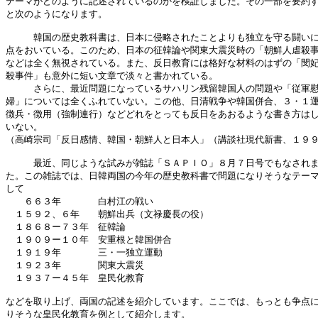
テーマがどのように記述されているのかを検証しました。その一部を要約す
と次のようになります。

　　　韓国の歴史教科書は、日本に侵略されたことよりも独立を守る闘いに
点をおいている。このため、日本の征韓論や関東大震災時の「朝鮮人虐殺事
などは全く無視されている。また、反日教育には格好な材料のはずの「閔妃
殺事件」も意外に短い文章で淡々と書かれている。

　　　さらに、最近問題になっているサハリン残留韓国人の問題や「従軍慰
婦」については全くふれていない。この他、日清戦争や韓国併合、３・１運
徴兵・徴用（強制連行）などどれをとっても反日をあおるような書き方はし
いない。

（高崎宗司「反日感情、韓国・朝鮮人と日本人」（講談社現代新書、１９９
　　　最近、同じような試みが雑誌「ＳＡＰＩＯ」８月７日号でもなされま
た。この雑誌では、日韓両国の今年の歴史教科書で問題になりそうなテーマ
して

　　６６３年　　　　白村江の戦い

　１５９２、６年　　朝鮮出兵（文禄慶長の役）

　１８６８ー７３年　征韓論

　１９０９ー１０年　安重根と韓国併合

　１９１９年　　　　三・一独立運動

　１９２３年　　　　関東大震災

　１９３７ー４５年　皇民化教育

などを取り上げ、両国の記述を紹介しています。ここでは、もっとも争点に
りそうな皇民化教育を例として紹介します。
