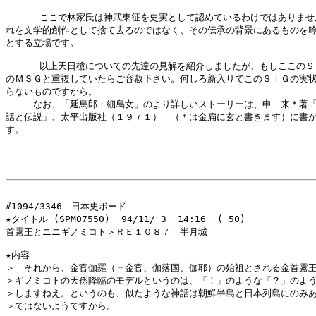
      ここで林家氏は神武東征を史実として認めているわけではありませ
れを文学的創作として捨て去るのではなく、その伝承の背景にあるものを吟
とする立場です。

      以上天日槍についての先達の見解を紹介しましたが、もしここのＳ
のＭＳＧと重複していたらご容赦下さい。何しろ新入りでこのＳＩＧの実状
らないものですから。

　　　なお、「延烏郎・細烏女」のより詳しいストーリーは、申　来＊著「
話と伝説」、太平出版社（１９７１）　（＊は金扁に玄と書きます）に書か
す。

                                                      
#1094/3346　日本史ボード

★タイトル (SPM07550)  94/11/ 3  14:16  ( 50)

首露王とニニギノミコト＞ＲＥ１０８７　半月城

★内容

＞　それから、金官伽羅（＝金官、伽落国、伽耶）の始祖とされる金首露王
＞ギノミコトの天孫降臨のモデルというのは、「！」のような「？」のよう
＞しますねえ。というのも、似たような神話は朝鮮半島と日本列島にのみあ
＞ではないようですから。
