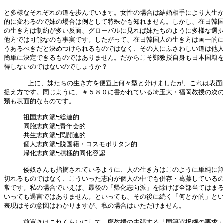
と多様なそれぞれの道を歩んでいます。女性の場合は結婚相手により人生が
的に変わるので妹の場合は例として特殊かも知れません。しかし、在日韓国
の生き方は制約が多い反面、グローバルに見れば妹たちのように多様な選択
他方では可能なのも事実です。したがって、在日韓国人の生き方は画一的に
うあるべきだと決めつけられるものではなく、その人にふさわしい道は他人
簡単に決定できるものではありません。だからこそ鄭教授自身も日本国籍を
得しないのではないのでしょうか？

      上に、妹たちの生き方を便宜上何々型と分けましたが、これは表面
捉え方です。同じように、＃５８０に書かれている埼玉大・福岡教授の次の
類も表面的なものです。

　　　祖国志向派≒総連的

　　　同胞志向派≒青年会的

　　　共生志向派≒民闘連的

　　　個人志向派≒脱国籍・コスモポリタン的

　　　帰化志向派≒積極的同化容認

　　　倭奴さんも指摘されているように、人の生き方はこのように単純に割
切れるものではなく、こういった志向が個人の中でも併存・葛藤しているの
常です。私の場合でいえば、最後の「帰化志向派」を除けば全部当てはまる
いっても過言ではありません。といっても、その後に続く「何とか的」とい
表現はその意図はわかりますが、私の場合はいただけません。

　　　前置きはこれくらいにして、鄭教授の主張する「国籍選択権の要求」