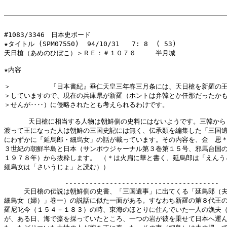
#1083/3346　日本史ボード

★タイトル (SPM07550)  94/10/31   7: 8  ( 53)

天日槍（あめのひぼこ）＞ＲＥ：＃１０７６　　　半月城

★内容

＞　　　　　　『日本書紀』垂仁天皇三年春三月条には、天日槍を新羅の王
＞していますので、現在の兵庫県が新羅（ホントは弁韓とか任那だったかも
＞せんが‥‥）に侵略されたとも考えられるわけです。

      天日槍に相当する人物は朝鮮側の史料にはないようです。三韓から
渡って王になった人は朝鮮の三国史記には無く、伝承類を編集した「三国遺
にわずかに「延烏郎・細烏女」の話が載っています。その内容を、金　思＊
３世紀の朝鮮半島と日本（サンポウジャーナル第３巻第１５号、邪馬台国の
１９７８年）から抜粋します。 （＊は火扁に華と書く、延烏郎は「えんうろ
細烏女は「さいうじょ」と読む））

               --------------------------------------

　　　天日槍の伝説は朝鮮側の史書、「三国遺事」に出てくる「延鳥郎（夫
細鳥女（婦）」巻一）の説話に似た一面がある。すなわち新羅の第８代王の
羅尼叱今（１５４－１８３）の時、東海のほとりに住んでいた一人の漁夫（
が、ある日、海で藻を採っていたところ、一つの岩が彼を乗せて日本へ運ん