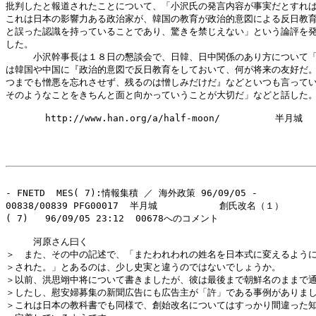
批判したと報道されたことについて、「小沢氏の発言内容が事実だとすれば
これは日本の影響力ある政治家が、韓国の教育が政治的意図による反日教育
と誤った認識を持っていることであり、驚きを禁じえない」という論評を発
した。

　　　小沢幹事長は１８日の懇談会で、日韓、日中関係のあり方について「
は韓国や中国に『政治的意図で反日教育をしておいて、何が将来の友好だ。
つまでも憎悪を忘れさせず、残るのは憎しみだけだ』などといつも言ってい
そのようなことをきちんと面と向かっていうことが大切だ」などと話した。
       http://www.han.org/a/half-moon/　　　　　　半月城

- FNETD  MES( 7):情報集積 ／ 海外政策 96/09/05 -

00838/00839 PFG00017  半月城           創氏改名（１）

( 7)   96/09/05 23:12  00678へのコメント

　　　河原さん曰く

＞　また、その中の記述で、「またわれわれの姓名を日本式に変えるように
＞された。」とあるのは、少し史実と違うのではないでしょうか。

＞以前、洪思翊中将について書きましたが、彼は最後まで朝鮮名のままで通
＞したし、慰安婦募集の新聞広告にも広告主が「許」である事例がありまし
＞これは日本の教科書でも同様で、創始改名についてはすっかり間違った知