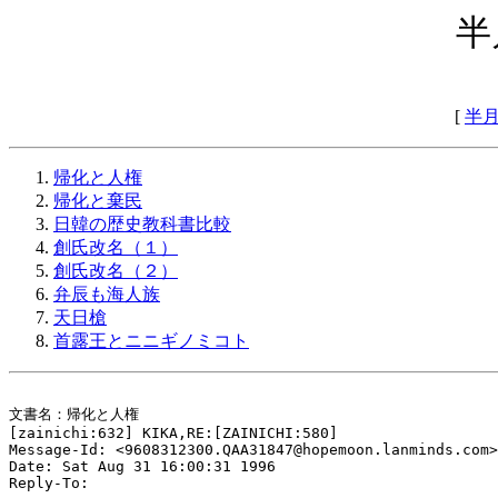
半
[
半
帰化と人権
帰化と棄民
日韓の歴史教科書比較
創氏改名（１）
創氏改名（２）
弁辰も海人族
天日槍
首露王とニニギノミコト
文書名：帰化と人権

[zainichi:632] KIKA,RE:[ZAINICHI:580]

Message-Id: <9608312300.QAA31847@hopemoon.lanminds.com>

Date: Sat Aug 31 16:00:31 1996

Reply-To: 