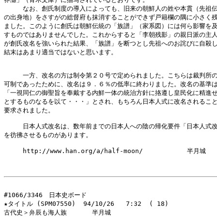
　　　なお、創氏制度の導入によっても、旧来の朝鮮人の姓や本貫（先祖伝
の出身地）をさすがの総督府も抹消することができず戸籍欄の隅に小さく残
ました。このように創氏は朝鮮伝統の「族譜」（家系図）には何ら影響を及
すものではありませんでした。これからすると「李朝残影」の親日派の主人
が創氏改名を強いられた結果、「族譜」を断つとし先祖へのお詫びに自殺し
結末はあまり適当ではないと思います。

　　　一方、改名の方は制令第２０号で定められました。こちらは裁判所の
可制であったために、改名は９．６％の低率に終わりました。改名の基準は
「一視同仁の御聖旨を奉戴する内鮮一体の統治方針に挌遵し皇民化に精進せ
とするものなるを以て・・・」とされ、もちろん日本人式に改名されること
要求されました。

　　　日本人式改名は、数年前までの日本人への陰の帰化要件「日本人式改
を彷彿させるものがあります。

　　　http://www.han.org/a/half-moon/　　　　　　　半月城

#1066/3346　日本史ボード

★タイトル (SPM07550)  94/10/26   7:32  ( 18)

古代史＞弁辰も海人族　　　　半月城
