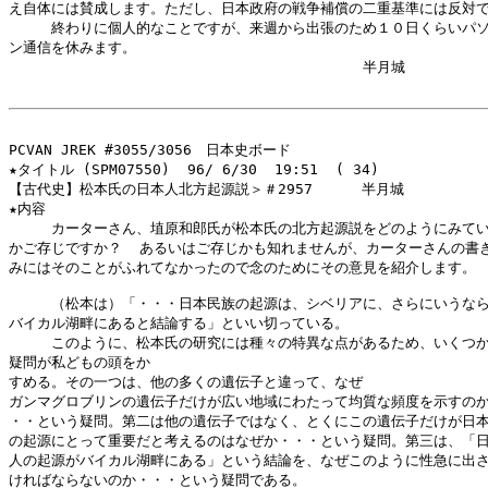
え自体には賛成します。ただし、日本政府の戦争補償の二重基準には反対で
　　　終わりに個人的なことですが、来週から出張のため１０日くらいパソ
ン通信を休みます。

　　　　　　　　　　　　　　　　　　　　　　　　　半月城

PCVAN JREK #3055/3056　日本史ボード

★タイトル (SPM07550)  96/ 6/30  19:51  ( 34)

【古代史】松本氏の日本人北方起源説＞＃2957    　半月城

★内容

　　　カーターさん、埴原和郎氏が松本氏の北方起源説をどのようにみてい
かご存じですか？  あるいはご存じかも知れませんが、カーターさんの書き
みにはそのことがふれてなかったので念のためにその意見を紹介します。

　　　（松本は）「・・・日本民族の起源は、シベリアに、さらにいうなら
バイカル湖畔にあると結論する」といい切っている。

　　　このように、松本氏の研究には種々の特異な点があるため、いくつか
疑問が私どもの頭をか

すめる。その一つは、他の多くの遺伝子と違って、なぜ

ガンマグロブリンの遺伝子だけが広い地域にわたって均質な頻度を示すのか
・・という疑問。第二は他の遺伝子ではなく、とくにこの遺伝子だけが日本
の起源にとって重要だと考えるのはなぜか・・・という疑問。第三は、「日
人の起源がバイカル湖畔にある」という結論を、なぜこのように性急に出さ
ければならないのか・・・という疑問である。
