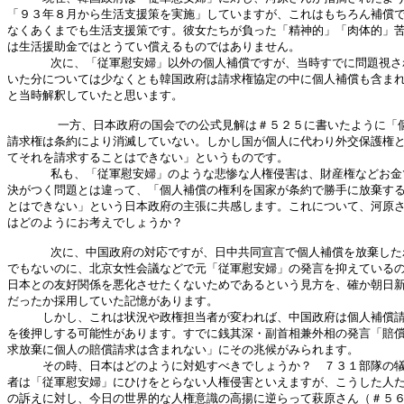
「９３年８月から生活支援策を実施」していますが、これはもちろん補償で
なくあくまでも生活支援策です。彼女たちが負った「精神的」「肉体的」苦
は生活援助金ではとうてい償えるものではありません。

      次に、「従軍慰安婦」以外の個人補償ですが、当時すでに問題視さ
いた分については少なくとも韓国政府は請求権協定の中に個人補償も含まれ
と当時解釈していたと思います。

       一方、日本政府の国会での公式見解は＃５２５に書いたように「個
請求権は条約により消滅していない。しかし国が個人に代わり外交保護権と
てそれを請求することはできない」というものです。

      私も、「従軍慰安婦」のような悲惨な人権侵害は、財産権などお金
決がつく問題とは違って、「個人補償の権利を国家が条約で勝手に放棄する
とはできない」という日本政府の主張に共感します。これについて、河原さ
はどのようにお考えでしょうか？

      次に、中国政府の対応ですが、日中共同宣言で個人補償を放棄した
でもないのに、北京女性会議などで元「従軍慰安婦」の発言を抑えているの
日本との友好関係を悪化させたくないためであるという見方を、確か朝日新
だったか採用していた記憶があります。

　　　しかし、これは状況や政権担当者が変われば、中国政府は個人補償請
を後押しする可能性があります。すでに銭其深・副首相兼外相の発言「賠償
求放棄に個人の賠償請求は含まれない」にその兆候がみられます。

　　　その時、日本はどのように対処すべきでしょうか？　７３１部隊の犠
者は「従軍慰安婦」にひけをとらない人権侵害といえますが、こうした人た
の訴えに対し、今日の世界的な人権意識の高揚に逆らって萩原さん（＃５６