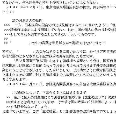
でないから、何ら原告等が権利を侵害されたことにはならない」

　（１９６３年１２月７日、東京地裁原爆訴訟判決の摘示。判例時報３５５
Ｐ１７）

　　　次の河原さんの疑問

 >>>  一方、日本政府の国会での公式見解は＃５２５に書いたように「個
 >>>請求権は条約により消滅していない。しかし国が個人に代わり外交保護
 >>>としてそれを請求することはできない」というものです。

 >>

 >>「　　　　　」の中の言葉は半月城さんの翻訳ではないですか？

ですが、「　　　　」のなかは＃５２５に書いたように、シベリア抑留者の
求権問題のときなされた下記の政府答弁を要約したものです。

　　　「日ソ共同宣言第６項におきます請求権の放棄という点は、国家自身
請求権および国家が自動的にもっておると考えられております外交保護権の
棄ということでございます。したがいまして、ご指摘のように我が国国民か
ソ連またはその国民に対する請求権までも放棄したものではないというふう
考えております」

　（１９９１年３月２６日、参議院内閣委員会での外務省欧亜局審議官答弁
　　　この解釈について、下落合９５さんは＃５３２で

  >>　確かに個人の財産権にまで外交保護権の行使（放棄の誤り？）の結果
  >>滅するとは考えにくいですが、その後は国内政策の立法措置によって解
  >>する以外はないでしょう。

と述べていますが、この「立法措置」とは加害国側の政策を指すのでしょう