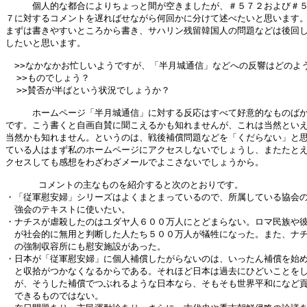
　　　個人的な都合によりちょっと間が空きましたが、＃５７２および＃５
７に対するコメントを遅ればせながら何回かに分けて述べたいと思います。
まずは書きやすいところから書き、サハリン残留韓国人の問題などは後回し
したいと思います。

　>>なかなかお忙しいようですが、「半月城通信」などへの反響はどのよう
  >>ものでしょう？

  >>賛否が半ばという状況でしょうか？

　　　ホームページ「半月城通信」に対する反応はすべて好意的なものばか
です。こう書くと自画自賛に聞こえるかも知れませんが、これは当然といえ
当然かも知れません。というのは、戦後補償問題などを「くだらない」と思
ている人はまず私のホームページにアクセスしないでしょうし、またたとえ
クセスしても感想をわざわざメールでよこさないでしょうから。

      コメントの主なものを紹介すると次のとおりです。

・「従軍慰安婦」シリーズはよくまとまっているので、所属している協会の
　強会のテキストに使いたい。

・ナチスが虐殺したのはユダヤ人６００万人にとどまらない。ロマ民族や彼
　が社会的に無用と判断した人たち５００万人が犠牲になった。また、ナチ
　の強制収容所にも慰安施設があった。

・日本が「従軍慰安婦」に個人補償したがらないのは、いったん補償を始め
　と収拾がつかなくなるからである。それほど日本は過去にひどいことをし
　が、そうした補償でつぶれるような日本なら、そもそも世界平和になど貢
　できるものではない。
