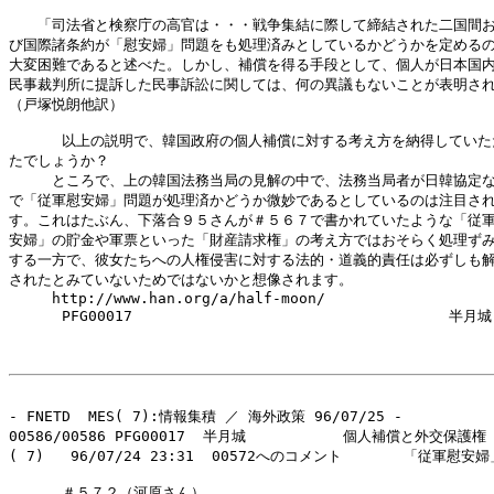
　　「司法省と検察庁の高官は・・・戦争集結に際して締結された二国間お
び国際諸条約が「慰安婦」問題をも処理済みとしているかどうかを定めるの
大変困難であると述べた。しかし、補償を得る手段として、個人が日本国内
民事裁判所に提訴した民事訴訟に関しては、何の異議もないことが表明され
（戸塚悦朗他訳）

      以上の説明で、韓国政府の個人補償に対する考え方を納得していた
たでしょうか？

　　　ところで、上の韓国法務当局の見解の中で、法務当局者が日韓協定な
で「従軍慰安婦」問題が処理済かどうか微妙であるとしているのは注目され
す。これはたぶん、下落合９５さんが＃５６７で書かれていたような「従軍
安婦」の貯金や軍票といった「財産請求権」の考え方ではおそらく処理ずみ
する一方で、彼女たちへの人権侵害に対する法的・道義的責任は必ずしも解
されたとみていないためではないかと想像されます。

　　　http://www.han.org/a/half-moon/

      PFG00017                               　　　半月城

- FNETD  MES( 7):情報集積 ／ 海外政策 96/07/25 -

00586/00586 PFG00017  半月城           個人補償と外交保護権
( 7)   96/07/24 23:31  00572へのコメント       「従軍慰安婦
      ＃５７２（河原さん）
