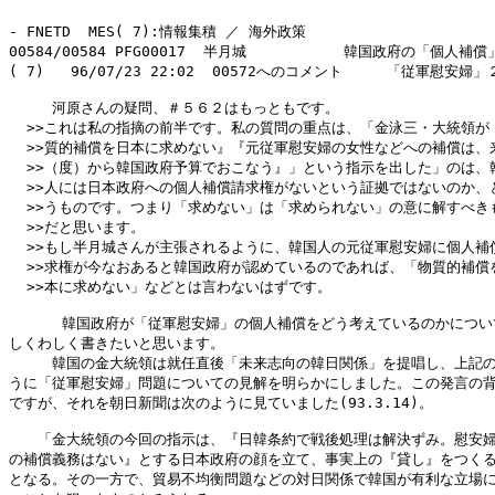
- FNETD  MES( 7):情報集積 ／ 海外政策

00584/00584 PFG00017  半月城           韓国政府の「個人補
( 7)   96/07/23 22:02  00572へのコメント     「従軍慰安婦」
　　　河原さんの疑問、＃５６２はもっともです。

  >>これは私の指摘の前半です。私の質問の重点は、「金泳三・大統領が『
  >>質的補償を日本に求めない』『元従軍慰安婦の女性などへの補償は、来
  >>（度）から韓国政府予算でおこなう』」という指示を出した」のは、韓
  >>人には日本政府への個人補償請求権がないという証拠ではないのか、と
  >>うものです。つまり「求めない」は「求められない」の意に解すべきも
  >>だと思います。

  >>もし半月城さんが主張されるように、韓国人の元従軍慰安婦に個人補償
  >>求権が今なおあると韓国政府が認めているのであれば、「物質的補償を
  >>本に求めない」などとは言わないはずです。

      韓国政府が「従軍慰安婦」の個人補償をどう考えているのかについ
しくわしく書きたいと思います。

　　　韓国の金大統領は就任直後「未来志向の韓日関係」を提唱し、上記の
うに「従軍慰安婦」問題についての見解を明らかにしました。この発言の背
ですが、それを朝日新聞は次のように見ていました(93.3.14)。

　　「金大統領の今回の指示は、『日韓条約で戦後処理は解決ずみ。慰安婦
の補償義務はない』とする日本政府の顔を立て、事実上の『貸し』をつくる
となる。その一方で、貿易不均衡問題などの対日関係で韓国が有利な立場に