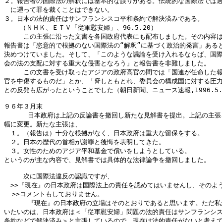
２。報告者の国際法の解釈には基本的な誤りがある。伝統的な国際法では過
　に遡って罪を裁くことはできない。

３。日本の法的責任はサンフランシスコ平和条約で解決済みである。

    （ＮＨＫ、ＥＴＶ「従軍慰安婦」、96.5.20）

　　　この主張に沿った文書を各国政府代表にも配布しました。その内容は
報告書は「恣意的で根拠のない国際法の“解釈”に基づく政治的発言」あると
決めつけていました。そして、「このような議論を受け入れるならば、国際
会の法の支配に対する重大な侵害となろう」と報告書を非難しました。

　　　この文書を受け取ったアジアの政府高官の間では「国連が任命した報
官を中傷するものだ」とか、「脅しともとれ、委員会の構成国に対する圧力
との反発も広がったということでした（朝日新聞、ニュース速報,1996.5.
９６年３月末

      日本政府は上記の反論書を撤回し新たな見解書を提出。上記の主張
幅に変更。新たな主張は、

　１。（報告は）十分な根拠がなく、日本政府は重大な留保をする。

　２。日本の歴代の首相が謝罪と後悔を表明してきた。

　３。女性のためのアジア平和基金で償いをしようとしている。

というのが主な内容で、見解書では具体的な法律論争を撤回しました。

　　　次に国際法違反の認識ですが、

　>>『現在』の日本政府は国際法上の責任を認めてはいませんし、そのよう
  >>コメントもしておりません。

      『現在』の日本政府の立場はそのとおりであると思います。ただ私
いたいのは、日本政府は＜「従軍慰安婦」問題の法的責任はサンフランシス
条約などで解決済み＞と主張しているので、現在は法的責任がないと考えて