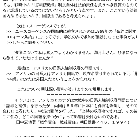
ても、戦時中の「従軍慰安婦」制度自体は法的責任を負うべき性質のもので
ると認識しているのではないだろうかという点です。また、ここでいう法律
国内法ではないので、国際法であると考えられます。

      次はユスコーゲンスですが、

　>>　ユースコーゲンスが国際的に確立されたのは1969年の『条約に関す
  >>ィーン条約』によってです。学説のみで条約が無効になった事例があり
  >>したらご紹介ください。

　　　法律について私は素人でよくわかりません。満月上さん、ひまになっ
ら教えていただけませんか？

      最後は、アメリカの日系人強制収容の問題です。

　>>　アメリカの日系人はアメリカ国籍で、現在名乗り出られている元「慰
  >>婦」のかたは外国人だということをお忘れなく。

      これについて興味深い資料がありますので引用します。

                  ーーーーーーーーーーーーーーーー

　　　そういえば、アメリカとカナダは大戦中の日系人強制収容問題につい
「謝罪と補償」を行ったが、両国は８９年に日本にも係官を派遣し、その問
合わせに応じたり、申請の受付を行った。「当時の収容者であれば、その後
こに住み、どこの国籍を持つかによって影響は受けないのである。

    （田中宏他著「戦争責任・戦後責任」朝日選書Ｐ４６、１９９４）

　　　　　　　　　ーーーーーーーーーーーーーーーー
