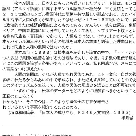
　　　松本が調査し、日本人にもっとも近いとしたブリアート族は、モンゴ
語群（アルタイ語族）に属するモンゴル語族の一種だが、古く見積もっても
２ー１３世紀のモンゴル帝国時代に萌芽を持つ新しい部族である。またバイ
ル湖沿岸に人口の多くが集中したのはせいぜい１７ー１８世紀いらいで、多
に政治的または経済的理由によるものである。がんらい、彼らは蒙古、東部
ベリア、中国東北部に広く分布していた人々であり、＜ブリアート族＞とい
名称も民族名（言語族）であって、人種名ではない。それにもかかわらず、
本がバイカル湖沿岸という特定の地域を日本人の故郷と結論した理由は何か
これは民族と人種の混同ではないのか。

　　　尾本恵市（１９９３）は松本説を紹介した論文の中で、「・・・ただ
つの多型で集団の起源を論ずるのは危険であり、今後より多数の遺伝子座を
とにこの問題を論ずる必要がある」といっている。私も同感だが、さらにつ
の言葉をつけ加えたい。

　　　人間の集団は、それが人種であれ民族であれ、ヒト・文化・自然の複
多岐にわたるからみあいの中で形成され、また絶えず変容していくものであ
このダイナミズムを無視して、人種や民族の形成史を語ることは不可能であ
　　　いずれにせよ、松本のデーターをどのように理解すべきかということ
正直のところよく

わからない。そこで今は、このような遺伝子の存在が報告さ

れているという事実を紹介するにとどめる。

　（埴原和郎氏著、「日本人の成り立ち」Ｐ２４６人文書院、１９９５）
