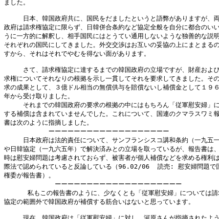
ました。

　　　日本、韓国政府共に、国民をだましたというと語弊がありますが、両
政府は請求権協定に限らず、日韓併合条約など協定全般を自分に都合のいい
うに一方的に解釈し、相手国民にはとうてい通用しないような独善的な説明
それぞれの国民にしてきました。外交交渉はお互いの妥協の上にまとまるの
すから、それはそれでやむを得ない面があります。

　　　さて、請求権協定に達するまでの韓国政府の立場ですが、財産および
求権についてそれなりの根拠を示し一貫してそれを要求してきました。その
求の成果として、３億ドル相当の無償供与を賠償ないし補償金として１９６
年から受け取りました。

　　　それまでの韓国政府の要求の根拠の中にはもちろん「従軍慰安婦」に
する補償は含まれていませんでした。これについて、国連のクマラスワミ報
書は次のように指摘しました。

　　　　　　　ーーーーーーーーーーーーーーーーーーー

　　　日本政府は法的責任について、サンフランシスコ講和条約（一九五一
や日韓協定（一九六五年）で解決済みとの立場を取っているが、報告書は、
時は慰安婦問題は考慮されておらず、被害者が個人補償などを求める権利は
際法で認められていると反論している（96.02/06  読売: 慰安婦問題で国
権委が報告書）。

             ーーーーーーーーーーーーーーーーーーーー

      私もこの報告書のように、少なくとも「従軍慰安婦」については請
協定の範囲外で韓国政府が補償する筋合いはないと思っています。

　　　現在、韓国政府は「従軍慰安婦」に対し、河原さんが指摘されたよう