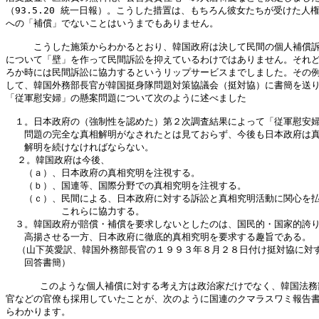
（93.5.20 統一日報）。こうした措置は、もちろん彼女たちが受けた人権
への「補償」でないことはいうまでもありません。

　　　こうした施策からわかるとおり、韓国政府は決して民間の個人補償訴
について「壁」を作って民間訴訟を抑えているわけではありません。それど
ろか時には民間訴訟に協力するというリップサービスまでしました。その例
して、韓国外務部長官が韓国挺身隊問題対策協議会（挺対協）に書簡を送り
「従軍慰安婦」の懸案問題について次のように述べました

　１。日本政府の（強制性を認めた）第２次調査結果によって「従軍慰安婦
　　問題の完全な真相解明がなされたとは見ておらず、今後も日本政府は真
　　解明を続けなければならない。

  ２。韓国政府は今後、

　　（ａ）、日本政府の真相究明を注視する。

　　（ｂ）、国連等、国際分野での真相究明を注視する。

　　（ｃ）、民間による、日本政府に対する訴訟と真相究明活動に関心を払
　　　　　　これらに協力する。

　３。韓国政府が賠償・補償を要求しないとしたのは、国民的・国家的誇り
　　高揚させる一方、日本政府に徹底的真相究明を要求する趣旨である。

  （山下英愛訳、韓国外務部長官の１９９３年８月２８日付け挺対協に対す
　　回答書簡）

      このような個人補償に対する考え方は政治家だけでなく、韓国法務
官などの官僚も採用していたことが、次のように国連のクマラスワミ報告書
らわかります。
