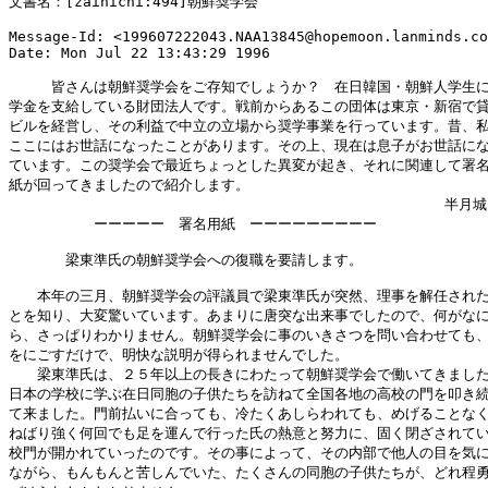
文書名：[zainichi:494]朝鮮奨学会

Message-Id: <199607222043.NAA13845@hopemoon.lanminds.co
Date: Mon Jul 22 13:43:29 1996

　　　皆さんは朝鮮奨学会をご存知でしょうか？　在日韓国・朝鮮人学生に
学金を支給している財団法人です。戦前からあるこの団体は東京・新宿で貸
ビルを経営し、その利益で中立の立場から奨学事業を行っています。昔、私
ここにはお世話になったことがあります。その上、現在は息子がお世話にな
ています。この奨学会で最近ちょっとした異変が起き、それに関連して署名
紙が回ってきましたので紹介します。

                                                  半月城

　　　　　　ーーーーー　署名用紙　ーーーーーーーーー

　　　　梁東準氏の朝鮮奨学会への復職を要請します。

　　本年の三月、朝鮮奨学会の評議員で梁東準氏が突然、理事を解任された
とを知り、大変驚いています。あまりに唐突な出来事でしたので、何がなに
ら、さっぱりわかりません。朝鮮奨学会に事のいきさつを問い合わせても、
をにごすだけで、明快な説明が得られませんでした。

　　梁東準氏は、２５年以上の長きにわたって朝鮮奨学会で働いてきました
日本の学校に学ぶ在日同胞の子供たちを訪ねて全国各地の高校の門を叩き続
て来ました。門前払いに合っても、冷たくあしらわれても、めげることなく
ねばり強く何回でも足を運んで行った氏の熱意と努力に、固く閉ざされてい
校門が開かれていったのです。その事によって、その内部で他人の目を気に
ながら、もんもんと苦しんでいた、たくさんの同胞の子供たちが、どれ程勇