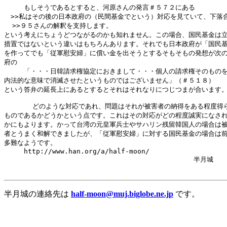
　　　もしそうであるとすると、河原さんの発言＃５７２にある

　>>私はその後の日本政府の（民間基金でという）対応を見ていて、下落合
  >>９５さんの解釈を支持します。

という考えにちょうどつながるのかも知れません。この場合、国民基金は立
措置ではないという違いはもちろんあります。それでも日本政府が「国民基
を作ってでも「従軍慰安婦」に償い金を出そうとするそもそもの発想が次の
府の

　　　「・・・日韓請求権協定におきまして・・・個人の請求権そのものを
内法的な意味で消滅させたというものではございません」（＃５１８）

という答弁の延長上にあるとするとそれはそれなりにつじつまが合います。
       どのような対応であれ、問題はそれが被害者の納得をある程度得ら
ものであるかどうかという点です。これはその対応がどの程度誠実になされ
かにもよります。かって台湾の元皇軍兵士やサハリン残留韓国人の場合は被
者とうまく和解できましたが、「従軍慰安婦」に対する国民基金の場合は前
多難なようです。

　　　http://www.han.org/a/half-moon/

                                     　　　　　　半月城

半月城の連絡先は
half-moon@muj.biglobe.ne.jp
です。