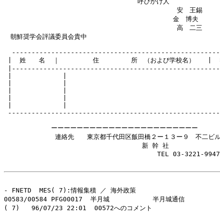
                                  呼びかけ人

                                            安　王錫

                                           金　博夫

                                            高　二三

　朝鮮奨学会評議委員会貴中

  -----------------------------------------------------
 |  姓　　名  ｜  　　　　住　　　　　所　（および学校名）　　|  印
 |-----------------------------------------------------
 |             |                                       
 |             |                                       
 |             |                                       
 |             |                                       
 |             |                                       
 ------------------------------------------------------
            ーーーーーーーーーーーーーーーーーーーーーーー

             連絡先　　東京都千代田区飯田橋２ー１３ー９　不二ビル
　　　　　　　　　　　　　　　　　　　　　 新 幹 社

                                       TEL 03-3221-9947

- FNETD  MES( 7):情報集積 ／ 海外政策

00583/00584 PFG00017  半月城           半月城通信

( 7)   96/07/23 22:01  00572へのコメント
