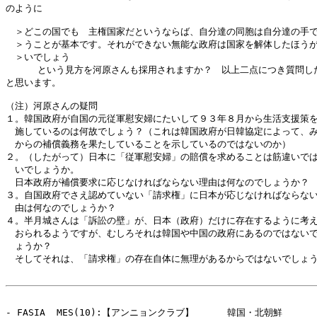
のように

　＞どこの国でも　主権国家だというならば、自分達の同胞は自分達の手で
　＞うことが基本です。それができない無能な政府は国家を解体したほうが
　＞いでしょう

    　という見方を河原さんも採用されますか？　以上二点につき質問した
と思います。

（注）河原さんの疑問

１。韓国政府が自国の元従軍慰安婦にたいして９３年８月から生活支援策を
　施しているのは何故でしょう？（これは韓国政府が日韓協定によって、み
　からの補償義務を果たしていることを示しているのではないのか）

２。（したがって）日本に「従軍慰安婦」の賠償を求めることは筋違いでは
　いでしょうか。

　日本政府が補償要求に応じなければならない理由は何なのでしょうか？

３。自国政府でさえ認めていない「請求権」に日本が応じなければならない
　由は何なのでしょうか？

４。半月城さんは「訴訟の壁」が、日本（政府）だけに存在するように考え
　おられるようですが、むしろそれは韓国や中国の政府にあるのではないで
　ょうか？

　そしてそれは、「請求権」の存在自体に無理があるからではないでしょう
- FASIA  MES(10):【アンニョンクラブ】　　　 韓国・北朝鮮 
