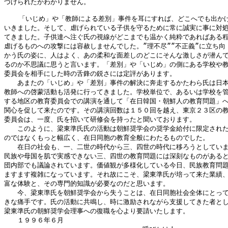
づけられたかわかりません。

  　「いじめ」や「教師による差別」事件を耳にすれば、どこへでも出かけ
いきました。そして、虐げられている子供を守るために常に誠実に事に対処
てきました。子供達へ注ぐ氏の視線がどこまでも温かく純粋であればある程
虐げるものへの攻撃には容赦しませんでした。”理不尽””不正義”に立ち向

かう氏の姿に、人はよく、あの柔和な面差しのどこにそんな激しさが潜んで
るのか不思議に思うと言います。「差別」や「いじめ」の側にある学校や教
委員会を相手にした時の舌鋒の鋭さには定評があります。

　　あまたの「いじめ」や「差別」事件の解決に奔走するかたわら氏は日本
教師への啓蒙活動も活発に行ってきました。学校単位で、あるいは学校を管
する地区の教育委員会での講演を通して「在日韓国・朝鮮人の教育問題」へ
関心を促して来たのです。その講演回数は１５０回を越え、東京２３区の教
委員会は、一度、氏を招いて研修会を持ったと聞いております。

　　このように、梁東準氏氏の活動は朝鮮奨学会の奨学金給付に限定された
のではなくもっと幅広く、在日同胞の教育全般にわたるものでした。

　　在日の社会も、一、二世の時代から三、四世の時代に移ろうとしていま
民族や母国を肌で実感できない三、四世の教育問題には深刻なものがあると
団内部でも議論されています。価値観が多様化している今日、民族教育問題
ますます複雑になっています。それ故にこそ、梁東準氏が培って来た業績、
富な体験と、その専門的知識が必要なのだと思います。

　　今、梁東準氏を朝鮮奨学会から失うことは、在日同胞社会全体にとって
きな痛手です。氏の活動に共鳴し、時に激励されながら支援してきた者とし
梁東準氏の朝鮮奨学会理事への復職を心より要請いたします。

　　１９９６年６月
