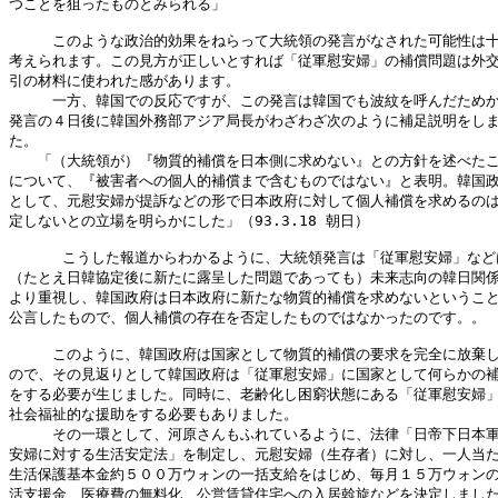
つことを狙ったものとみられる」

　　　このような政治的効果をねらって大統領の発言がなされた可能性は十
考えられます。この見方が正しいとすれば「従軍慰安婦」の補償問題は外交
引の材料に使われた感があります。

　　　一方、韓国での反応ですが、この発言は韓国でも波紋を呼んだためか
発言の４日後に韓国外務部アジア局長がわざわざ次のように補足説明をしま
た。

　　「（大統領が）『物質的補償を日本側に求めない』との方針を述べたこ
について、『被害者への個人的補償まで含むものではない』と表明。韓国政
として、元慰安婦が提訴などの形で日本政府に対して個人補償を求めるのは
定しないとの立場を明らかにした」（93.3.18 朝日）

      こうした報道からわかるように、大統領発言は「従軍慰安婦」などは
（たとえ日韓協定後に新たに露呈した問題であっても）未来志向の韓日関係
より重視し、韓国政府は日本政府に新たな物質的補償を求めないということ
公言したもので、個人補償の存在を否定したものではなかったのです。。

　　　このように、韓国政府は国家として物質的補償の要求を完全に放棄し
ので、その見返りとして韓国政府は「従軍慰安婦」に国家として何らかの補
をする必要が生じました。同時に、老齢化し困窮状態にある「従軍慰安婦」
社会福祉的な援助をする必要もありました。

　　　その一環として、河原さんもふれているように、法律「日帝下日本軍
安婦に対する生活安定法」を制定し、元慰安婦（生存者）に対し、一人当た
生活保護基本金約５００万ウォンの一括支給をはじめ、毎月１５万ウォンの
活支援金、医療費の無料化、公営賃貸住宅への入居斡旋などを決定しました