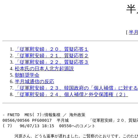
半
[
半
「従軍慰安婦」２０、質疑応答１
「従軍慰安婦」２１、質疑応答２
「従軍慰安婦」２２、質疑応答３
松本氏の日本人北方起源説
朝鮮奨学会
半月城通信の反応
「従軍慰安婦」２３、韓国政府の「個人補償」に対する
「従軍慰安婦」２４、個人補償と外交保護権（２）
- FNETD  MES( 7):情報集積 ／ 海外政策

00566/00566 PFG00017  半月城        「従軍慰安婦」２０、質疑
( 7)   96/07/13 18:15  00550へのコメント

　　　河原さん、どうも返事が遅れました。ご賢察のとおりです。このたび