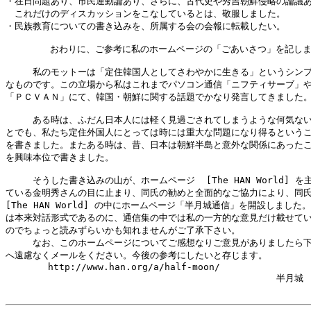
・在日問題あり、市民運動論あり、さらに、古代史や秀吉朝鮮侵略の論議あ
　これだけのディスカッションをこなしているとは、敬服しました。

・民族教育についての書き込みを、所属する会の会報に転載したい。

        おわりに、ご参考に私のホームページの「ごあいさつ」を記しま
　　　私のモットーは「定住韓国人としてさわやかに生きる」というシンプ
なものです。この立場から私はこれまでパソコン通信「ニフティサーブ」や
「ＰＣＶＡＮ」にて、韓国・朝鮮に関する話題でかなり発言してきました。
　　　ある時は、ふだん日本人には軽く見過ごされてしまうような何気ない
とでも、私たち定住外国人にとっては時には重大な問題になり得るというこ
を書きました。またある時は、昔、日本は朝鮮半島と意外な関係にあったこ
を興味本位で書きました。

　　　そうした書き込みの山が、ホームページ  [The HAN World] を主
ている金明秀さんの目に止まり、同氏の勧めと全面的なご協力により、同氏
[The HAN World] の中にホームページ「半月城通信」を開設しました。
は本来対話形式であるのに、通信集の中では私の一方的な意見だけ載せてい
のでちょっと読みずらいかも知れませんがご了承下さい。

　　　なお、このホームページについてご感想なりご意見がありましたら下
へ遠慮なくメールをください。今後の参考にしたいと存じます。

　      http://www.han.org/a/half-moon/

                                       　　　　　　半月城
