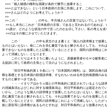
　>>>「個人補償の権利を国家が条約で勝手に放棄するこ

　>>>とはできない」という日本政府の主張に共感します。これについて、
　>>>さんはどのようにお考えでしょうか？

　>>

　>>この「         」の中も、半月城さんの言葉ではないでしょうか？

  >>もし本当にこれが「日本政府の主張」であると言われるのであれば、い
  >>誰が、どのような状況の中で言ったのかお示し下さい。私の考えを述べ
  >>のはその後にさせていただきます。

　　　この「　　　　」の中を原文のまま書くと「個人の請求権まで放棄し
ものとはいえない。仮にこれを含む趣旨であると解されるとしても、それは
棄できないものを放棄したと記載しているにとどまり、国民の請求権はこれ
よって消滅しない」となります。

　　　このくだりは＃５２５に書いたように、原爆被害者やＧＨＱ被害者に
る提訴に対して政府の主張として次のようになされました。

　　　「対日平和条約第１９条にいう『日本国民の権利』は、国民自身の請
権を基礎とする日本国の賠償請求権、すなわちいわゆる外交的保護権のみを
すものと解すべきである。

　　　・・・イタリアほか５ヵ国との平和条約に規定されているような請求
の消滅条項およびこれに対する補償条項は、対日平和条約には規定されてい
いから、このような個人の請求権まで放棄したものとはいえない。仮にこれ
含む趣旨であると解されるとしても、それは放棄できないものを放棄したと
載しているにとどまり、国民の請求権はこれによって消滅しない。したがっ
仮に原告等に請求権があるものとすれば、対日平和条約により放棄されたも