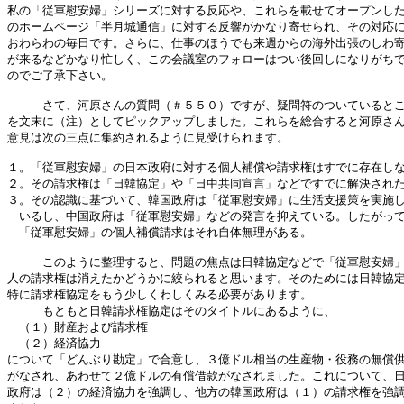
私の「従軍慰安婦」シリーズに対する反応や、これらを載せてオープンした
のホームページ「半月城通信」に対する反響がかなり寄せられ、その対応に
おわらわの毎日です。さらに、仕事のほうでも来週からの海外出張のしわ寄
が来るなどかなり忙しく、この会議室のフォローはつい後回しになりがちで
のでご了承下さい。

　　　さて、河原さんの質問（＃５５０）ですが、疑問符のついているとこ
を文末に（注）としてピックアップしました。これらを総合すると河原さん
意見は次の三点に集約されるように見受けられます。

１。「従軍慰安婦」の日本政府に対する個人補償や請求権はすでに存在しな
２。その請求権は「日韓協定」や「日中共同宣言」などですでに解決された
３。その認識に基づいて、韓国政府は「従軍慰安婦」に生活支援策を実施し
　いるし、中国政府は「従軍慰安婦」などの発言を抑えている。したがって
　「従軍慰安婦」の個人補償請求はそれ自体無理がある。

　　　このように整理すると、問題の焦点は日韓協定などで「従軍慰安婦」
人の請求権は消えたかどうかに絞られると思います。そのためには日韓協定
特に請求権協定をもう少しくわしくみる必要があります。

　　　もともと日韓請求権協定はそのタイトルにあるように、

　（１）財産および請求権

　（２）経済協力

について「どんぶり勘定」で合意し、３億ドル相当の生産物・役務の無償供
がなされ、あわせて２億ドルの有償借款がなされました。これについて、日
政府は（２）の経済協力を強調し、他方の韓国政府は（１）の請求権を強調