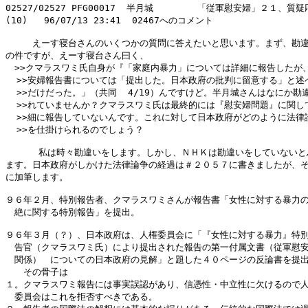
02527/02527 PFG00017  半月城        「従軍慰安婦」２１、質疑
(10)   96/07/13 23:41  02467へのコメント

　　　えーす寝台さんのいくつかの質問に答えたいと思います。まず、勘違
の件ですが、えーす寝台さん曰く、

　>>クマラスワミ氏自身が『「家庭内暴力」については詳細に報告したが、
  >>安婦報告書については「提出した。日本政府の批判に留意する」と述べ
  >>だけだった。」（共同  4/19）んですけど。半月城さんはなにか勘違
  >>れていませんか？クマラスワミ氏は最終的には『慰安婦問題』に関して
  >>細に報告していないんです。これに対して日本政府がどのように法律論
  >>を仕掛けられるのでしょう？

      私は時々勘違いをします。しかし、ＮＨＫは勘違いをしていないと
ます。日本政府がしかけた法律論争の経過は＃２０５７に書きましたが、そ
に加筆します。

９６年２月、特別報告者、クマラスワミさんが報告書「女性に対する暴力の
　絶に関する特別報告」を提出。

９６年３月（？）、日本政府は、人権委員会に「『女性に対する暴力』特別
　告官（クマラスワミ氏）により提出された報告の第一付属文書（従軍慰安
　関係）　についての日本政府の見解」と題した４０ページの反論書を提出
　　その骨子は

１。クマラスワミ報告には事実誤認があり、信憑性・中立性に欠けるので人
　委員会はこれを拒否すべきである。
