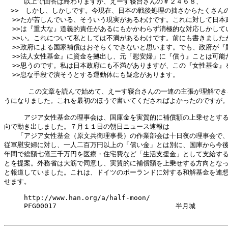
　　　以上で回答は終わりますが、えーす寝台さんの＃２４６８、

　>>　しかし、しかしです。今現在、日本の戦後処理の拙さからたくさんの
  >>たが苦しんでいる、そういう現実があるわけです。これに対して日本政
  >>は『重大な』道義的責任があるにもかかわらず消極的な対応しかしてい
  >>い。これについて私としては不満があるわけです。前にも書きましたが
  >>政府による国家補償はおそらくできないと思います。でも、政府が『財
  >>法人女性基金』に資金を拠出し、元「慰安婦」に『償う』ことは可能だ
  >>思うのです。私は日本政府にも不満がありますが、この『女性基金』を
  >>息な手段で潰そうとする運動体にも疑念があります。

      この文章を読んで始めて、えーす寝台さんの一連の主張が理解でき
うになりました。これを最初のほうで書いてくださればよかったのですが。
　　　アジア女性基金の理事会は、国庫金を実質的に補償額の上乗せとする
向で動き出しました。７月１１日の朝日ニュース速報は

　　「アジア女性基金（原文兵衛理事長）の作業部会は十日夜の理事会で、
従軍慰安婦に対し、一人二百万円以上の「償い金」とは別に、国庫から今後
年間で総額七億三千万円を医療・住宅費など「生活支援金」として支給する
とを提案。外務省は大筋で同意し、実質的に補償額を上乗せする方向となっ
と報道していました。これは、ドイツのポーランドに対する和解基金を連想
せます。

　　　http://www.han.org/a/half-moon/

　　　PFG00017　　　　　　　　　　　　　　　　　　半月城
