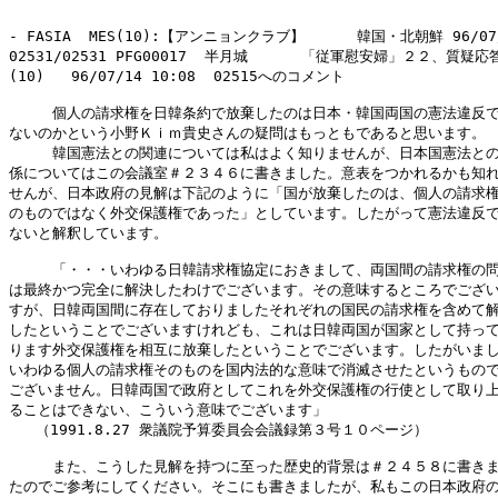
- FASIA  MES(10):【アンニョンクラブ】　　　 韓国・北朝鮮 96/07/1
02531/02531 PFG00017  半月城      「従軍慰安婦」２２、質疑応答
(10)   96/07/14 10:08  02515へのコメント

　　　個人の請求権を日韓条約で放棄したのは日本・韓国両国の憲法違反で
ないのかという小野Ｋｉｍ貴史さんの疑問はもっともであると思います。

　　　韓国憲法との関連については私はよく知りませんが、日本国憲法との
係についてはこの会議室＃２３４６に書きました。意表をつかれるかも知れ
せんが、日本政府の見解は下記のように「国が放棄したのは、個人の請求権
のものではなく外交保護権であった」としています。したがって憲法違反で
ないと解釈しています。

　　　「・・・いわゆる日韓請求権協定におきまして、両国間の請求権の問
は最終かつ完全に解決したわけでございます。その意味するところでござい
すが、日韓両国間に存在しておりましたそれぞれの国民の請求権を含めて解
したということでございますけれども、これは日韓両国が国家として持って
ります外交保護権を相互に放棄したということでございます。したがいまし
いわゆる個人の請求権そのものを国内法的な意味で消滅させたというもので
ございません。日韓両国で政府としてこれを外交保護権の行使として取り上
ることはできない、こういう意味でございます」

   （1991.8.27 衆議院予算委員会会議録第３号１０ページ）

　　　また、こうした見解を持つに至った歴史的背景は＃２４５８に書きま
たのでご参考にしてください。そこにも書きましたが、私もこの日本政府の