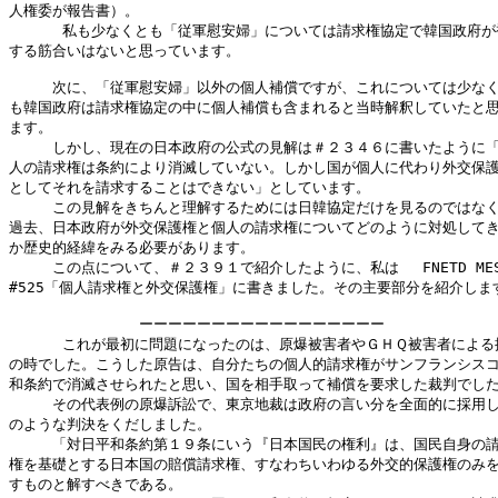
人権委が報告書）。

      私も少なくとも「従軍慰安婦」については請求権協定で韓国政府が
する筋合いはないと思っています。

　　　次に、「従軍慰安婦」以外の個人補償ですが、これについては少なく
も韓国政府は請求権協定の中に個人補償も含まれると当時解釈していたと思
ます。

　　　しかし、現在の日本政府の公式の見解は＃２３４６に書いたように「
人の請求権は条約により消滅していない。しかし国が個人に代わり外交保護
としてそれを請求することはできない」としています。

　　　この見解をきちんと理解するためには日韓協定だけを見るのではなく
過去、日本政府が外交保護権と個人の請求権についてどのように対処してき
か歴史的経緯をみる必要があります。

　　　この点について、＃２３９１で紹介したように、私は　 FNETD MES(
#525「個人請求権と外交保護権」に書きました。その主要部分を紹介します
　　　　　　　　　ーーーーーーーーーーーーーーーーー

      これが最初に問題になったのは、原爆被害者やＧＨＱ被害者による提
の時でした。こうした原告は、自分たちの個人的請求権がサンフランシスコ
和条約で消滅させられたと思い、国を相手取って補償を要求した裁判でした
　　　その代表例の原爆訴訟で、東京地裁は政府の言い分を全面的に採用し
のような判決をくだしました。

　　　「対日平和条約第１９条にいう『日本国民の権利』は、国民自身の請
権を基礎とする日本国の賠償請求権、すなわちいわゆる外交的保護権のみを
すものと解すべきである。
