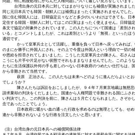
問題、特に戦後処理にからんだ人権問題について厳しい見方をしています。
　　　台湾出身の元日本兵に対してはまがりなりにも補償が実施されました
同じ元日本兵でも韓国・朝鮮人には補償はまったく実施されませんでした。
国に住む韓国人には、日韓協定云々などと多少のいいわけはできても、日本
定住する韓国・朝鮮人に対してはこの口実はまったく使えません。日韓協定
条文で協定の対象外とされています。この人たちについて国連は「差別され
いる」とコメントしましたが、これは差別というより「無視」といったほう
適切です。

      かって皇軍兵士として活躍し、重傷を負って日本へ戻ってみれば、
のまにか勝手に外国人にされ、その上で今度は外国人という理由で一切の補
や恩給を拒否されてしまいました。こうした元皇軍兵士の陳さん、石さんは
こうにも片手や片足がない状態でそれもままなりませんでした。このような
たちに生活保護以外何の手も差しのべない日本政府のつめたい仕打ちは、国
から非難されて当然です。

      萩原　正治さん、この人たちは未来へどのように進んだらよいとお
でしょうか？

      陳さんたちは訴訟をおこしましたが、９４年７月東京地裁は無慈悲
請求棄却の判決をくだしました。国連から人権問題で非難される国にふさわ
い判決でした。この判決を前に、陳さんは５月亡くなられました。さぞかし
念であったことでしょう。

      日本政府に暖かい血の通った行政を求めるのは無理としても、せめ
連から非難されないような行政を注文したいと思います。

（注）台湾出身の元日本兵への補償関係法律

８７年９月、台湾住民である戦没者の遺族等に対する弔慰金等に関する法律