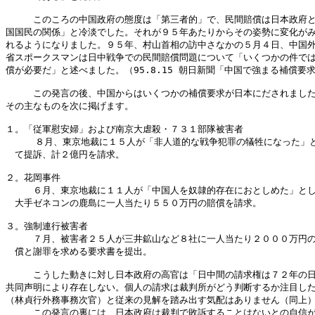
　　　このころの中国政府の態度は「第三者的」で、民間賠償は日本政府と
国国民の関係」と冷淡でした。それが９５年あたりからその姿勢に変化がみ
れるようになりました。９５年、村山首相の訪中さなかの５月４日、中国外
省スポークスマンは日中戦争での民間賠償問題について「いくつかの件では
償が必要だ」と述べました。（95.8.15 朝日新聞「中国で強まる補償要求
　　　この発言の後、中国からはいくつかの補償要求が日本にだされました
その主なものを次に掲げます。

１。「従軍慰安婦」および南京大虐殺・７３１部隊被害者

　　  ８月、東京地裁に１５人が「非人道的な戦争犯罪の犠牲になった」と
　て提訴、計２億円を請求。

２。花岡事件

　　　６月、東京地裁に１１人が「中国人を奴隷的存在におとしめた」とし
　大手ゼネコンの鹿島に一人当たり５５０万円の賠償を請求。

３。強制連行被害者

　　　７月、被害者２５人が三井鉱山など８社に一人当たり２０００万円の
　償と謝罪を求める要求書を提出。

　　　こうした動きに対し日本政府の高官は「日中間の請求権は７２年の日
共同声明により存在しない。個人の請求は裁判所がどう判断するか注目した
（林貞行外務事務次官）と従来の見解を踏み出す気配はありません（同上）
　　　この発言の裏には、日本政府は裁判で敗訴することはないとの自信が