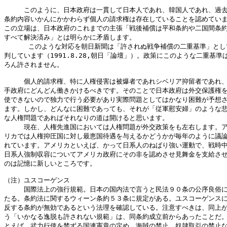
　　　このように、日本政府は一貫して日本人であれ、韓国人であれ、過去
条約内容いかんにかかわらず個人の請求権は存在していることを認めていま
この立場は、日本政府のこれまでの主張「戦後補償は平和条約や二国間条約
すべて解決済み」とは明らかに矛盾します。

      このような対応を朝日新聞は「許されぬ戦争補償の二重基準」とし
判しています（1991.8.28,朝日「論壇」）。政策にこのような二重基準は
ろん許されません。

　　　個人的請求権、特に人権侵害は被爆者であれシベリア抑留者であれ、
手政府にどんどん働きかけるべきです。そのことで日本政府は外交保護権を
使できないので独力で行う必要があり実際問題としてはかなり困難が予想さ
ます。しかし、どんなに困難であっても、それが「従軍慰安婦」のような悲
な人権問題であればそれなりの道は開けると思います。

　　　現在、人権先進国においては人権問題が外交政策をも左右します。ア
リカでは人権抑圧国に対し最恵国待遇を与えるかどうかが毎年のように議論
れています。アメリカといえば、かって日系人のねばり強い運動で、戦時中
日系人強制収容についてアメリカ政府にその非を認めさせ見舞金を支給させ
のは記憶に新しいところです。

（注）ユスコーゲンス

　　　国際法上の強行規範。日本の国内法で言うと民法９０条の公序良俗に
たる。条約法に関するウィーン条約５３条に規定がある。ユスコーゲンスに
反する条約が無効であるという法理を確認している。注意すべきは、同上が
う「いかなる逸脱も許されない規範」は、同条約成立前からあったことだ。
とえば、武力行使を禁ずる国連憲章の定め、海賊の禁止、奴隷取引の禁止な