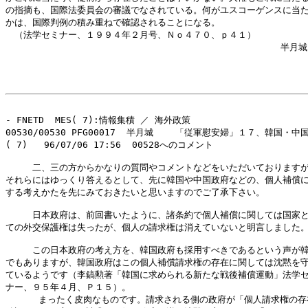
の指摘も、国際法委員会の審議でなされている。何がユスコーゲンスに当た
かは、国際判例の積み重ねで確認されることになる。

　（法学セミナー、１９９４年２月号、Ｎｏ４７０、ｐ４１）

                                                  半月城

- FNETD  MES( 7):情報集積 ／ 海外政策

00530/00530 PFG00017  半月城    「従軍慰安婦」１７、韓国・中
( 7)   96/07/06 17:56  00528へのコメント

　　　二、三の方からかなりの質問やコメントなどをいただいておりますが
それらにはゆっくり答えるとして、先に韓国や中国政府などの、個人補償に
する考えかたを先にみておきたいと思いますのでご了承下さい。

　　　日本政府は、前回書いたように、諸条約で個人補償に関しては国家と
ての外交保護権は失ったが、個人の請求権は消えていないと明言しました。
　　　この日本政府の考え方を、韓国政府も採用すべきであるという声が韓
でもありますが、韓国政府はこの個人補償請求権の存在に関しては沈黙を守
ているようです（李鎬勲著「韓国に求められる新たな戦後補償運動」法学セ
ナー、９５年４月、Ｐ１５）。

      まったく皮肉なものです。請求される側の政府が「個人請求権の存