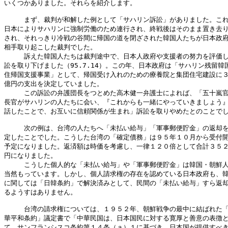
いくつかありました。それらを紹介します。

　　　まず、裁判が和解した例として「サハリン訴訟」がありました。これ
日本によりサハリンに強制労働のため連行され、終戦後はそのまま置き去り
され、それっきり冷戦の谷間に帰国の道を閉ざされた韓国人たちが日本政府
相手取り起こした裁判でした。

　　　訴えた韓国人たちは裁判途中で、日本人政府や支援者の努力を評価し
訟を取り下げました（95.7.14）。この年、日本政府は「サハリン残留韓国
住帰国支援事業」として、帰国受け入れのための療養院と集団住宅建設に３
億円の支出を決定していました。

　　　この訴訟の弁護団長をつとめた高木健一弁護士によれば、「五十嵐官
長官がサハリンの人たちに会い、『これからも一緒にやっていきましょう』
話したことで、お互いに信頼関係が生まれ」訴訟を取りやめたとのことでし
　　　次の例は、台湾の人たちへ「未払い給与」「軍事郵便貯金」の返却を
定したことでした。こうした台湾の「確定債務」は９５年１０月から受付開
予定になりました。返済額は時価を考慮し、一律１２０倍として合計３５２
円になりました。

　　　こうした個人的な「未払い給与」や「軍事郵便貯金」は韓国・朝鮮人
当然もっています。しかし、個人請求権の存在を認めている日本政府も、韓
に関しては「日韓条約」で解決済みとして、民間の「未払い給与」すら返却
るようすはありません。

　　　台湾の請求権については、１９５２年、朝鮮戦争の最中に結ばれた「
華平和条約」議定書で「中華民国は、日本国民に対する寛厚と善意の表徴と
て、サンフランシスコ条約第１４条（ａ）１に基づき、日本国が提供すべき