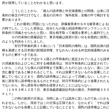
府が採用していることがわかると思います。

　　　こうしたことから、「個人の請求権と外交保護権との関係」は単に日
条約の条文の中だけでなく、過去の日本の「海外政策」全般の中で検討する
要があります。

      これが最初に問題になったのは、原爆被害者やＧＨＱ被害者による提
の時でした。こうした原告は、自分たちの個人的請求権がサンフランシスコ
和条約で消滅させられたと思い、国を相手取って補償を要求した裁判でした
　　　その代表例の原爆訴訟で、東京地裁は政府の言い分を全面的に採用し
のような判決をくだしました。

　　　「対日平和条約第１９条にいう『日本国民の権利』は、国民自身の請
権を基礎とする日本国の賠償請求権、すなわちいわゆる外交的保護権のみを
すものと解すべきである。

　　　・・・イタリアほか５ヵ国との平和条約に規定されているような請求
の消滅条項およびこれに対する補償条項は、対日平和条約には規定されてい
いから、このような個人の請求権まで放棄したものとはいえない。仮にこれ
含む趣旨であると解されるとしても、それは放棄できないものを放棄したと
載しているにとどまり、国民の請求権はこれによって消滅しない。したがっ
仮に原告等に請求権があるものとすれば、対日平和条約により放棄されたも
でないから、何ら原告等が権利を侵害されたことにはならない」

　（１９６３年１２月７日、東京地裁原爆訴訟判決の摘示。判例時報３５５
Ｐ１７）

　　　この時の政府の主張は、当時にあっては詭弁に近いものであったかも
れません。しかし、現在ではこの主張は正鵠であり、なかんずく「それは放
できないものを放棄したと記載しているにとどまり、国民の請求権はこれに