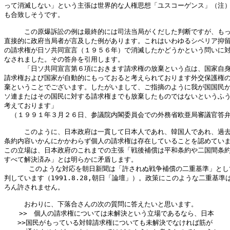
って消滅しない」という主張は世界的な人権思想「ユスコーゲンス」（注）
も合致しそうです。

　　　この原爆訴訟の例は最終的には司法当局がくだした判断ですが、もっ
直接的に政府当局者が言及した例があります。これはいわゆるシベリア抑留
の請求権が日ソ共同宣言（１９５６年）で消滅したかどうかという問いに対
なされました。その答弁を引用します。

　　　「日ソ共同宣言第６項におきます請求権の放棄という点は、国家自身
請求権および国家が自動的にもっておると考えられております外交保護権の
棄ということでございます。したがいまして、ご指摘のように我が国国民か
ソ連またはその国民に対する請求権までも放棄したものではないというふう
考えております」

　（１９９１年３月２６日、参議院内閣委員会での外務省欧亜局審議官答弁
　　　このように、日本政府は一貫して日本人であれ、韓国人であれ、過去
条約内容いかんにかかわらず個人の請求権は存在していることを認めていま
この立場は、日本政府のこれまでの主張「戦後補償は平和条約や二国間条約
すべて解決済み」とは明らかに矛盾します。

      このような対応を朝日新聞は「許されぬ戦争補償の二重基準」とし
判しています（1991.8.28,朝日「論壇」）。政策にこのような二重基準は
ろん許されません。

　　　おわりに、下落合さんの次の質問に答えたいと思います。

　  >>　個人の請求権については未解決という立場であるなら、日本

　　>>国民がもっている対韓請求権についても未解決でなければ筋が
