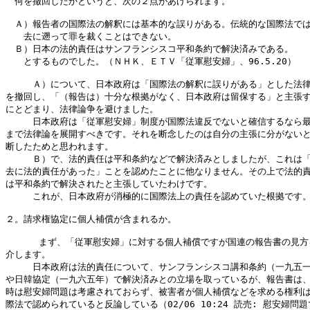
　何を撤回したかというと、次の２点があげられます。

　Ａ）報告者の国際法の解釈には基本的な誤りがある。伝統的な国際法では
　　去に遡って罪を裁くことはできない。

　Ｂ）日本の法的責任はサンフランシスコ平和条約で解決済みである。

　　とするものでした。（ＮＨＫ、ＥＴＶ「従軍慰安婦」、96.5.20）

　　　Ａ）について、日本政府は「国際法の解釈に誤りがある」とした法律
を撤回し、「（報告は）十分な根拠がなく、日本政府は留保する」と主張す
にとどまり、法律論争を避けました。

　　　日本政府は「従軍慰安婦」制度が国際法違反でないと確信するなら最
まで法律論を展開すべきです。それを断念したのは自分の主張に分がないと
断したためと思われます。

　　　Ｂ）で、法的責任は平和条約などで解決済みとしましたが、これは「
去に法的責任があった」ことを認めたことに他なりません。その上で法的責
は平和条約で解決されたと主張していたわけです。

　　　これが、日本政府が消極的に国際法上の責任を認めていた根拠です。
２。請求権協定に個人補償が含まれるか。

      まず、「従軍慰安婦」に対する個人補償ですが国連の報告書の見方
介します。

　　　日本政府は法的責任について、サンフランシスコ講和条約（一九五一
や日韓協定（一九六五年）で解決済みとの立場を取っているが、報告書は、
時は慰安婦問題は考慮されておらず、被害者が個人補償などを求める権利は
際法で認められていると反論している（02/06 10:24 読売: 慰安婦問題