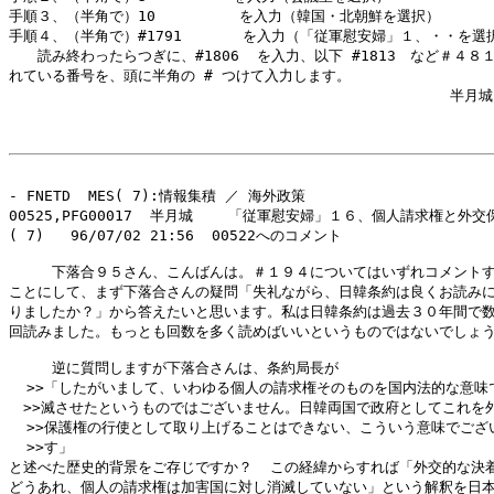
手順３、（半角で）10   　　　　を入力（韓国・北朝鮮を選択）

手順４、（半角で）#1791　　 　 を入力（「従軍慰安婦」１、・・を選択
　　読み終わったらつぎに、#1806  を入力、以下 #1813　など＃４８１
れている番号を、頭に半角の # つけて入力します。

                                                  半月城

- FNETD  MES( 7):情報集積 ／ 海外政策 

00525,PFG00017  半月城    「従軍慰安婦」１６、個人請求権と外交
( 7)   96/07/02 21:56  00522へのコメント

　　　下落合９５さん、こんばんは。＃１９４についてはいずれコメントす
ことにして、まず下落合さんの疑問「失礼ながら、日韓条約は良くお読みに
りましたか？」から答えたいと思います。私は日韓条約は過去３０年間で数
回読みました。もっとも回数を多く読めばいいというものではないでしょう
　　　逆に質問しますが下落合さんは、条約局長が

  >>「したがいまして、いわゆる個人の請求権そのものを国内法的な意味で
　>>滅させたというものではございません。日韓両国で政府としてこれを外
  >>保護権の行使として取り上げることはできない、こういう意味でござい
  >>す」

と述べた歴史的背景をご存じですか？  この経緯からすれば「外交的な決着
どうあれ、個人の請求権は加害国に対し消滅していない」という解釈を日本