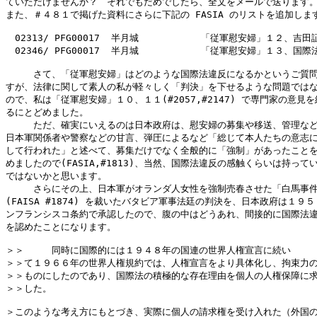
ていただけませんか？　それでもだめでしたら、全文をメールで送ります。
また、＃４８１で掲げた資料にさらに下記の FASIA のリストを追加します
　02313/ PFG00017  半月城           「従軍慰安婦」１２、吉田証
　02346/ PFG00017  半月城           「従軍慰安婦」１３、国際
　　　さて、「従軍慰安婦」はどのような国際法違反になるかというご質問
すが、法律に関して素人の私が軽々しく「判決」を下せるような問題ではな
ので、私は「従軍慰安婦」１０、１１(#2057,#2147) で専門家の意見を
るにとどめました。

　　　ただ、確実にいえるのは日本政府は、慰安婦の募集や移送、管理など
日本軍関係者や警察などの甘言、弾圧によるなど「総じて本人たちの意志に
して行われた」と述べて、募集だけでなく全般的に「強制」があったことを
めましたので(FASIA,#1813)、当然、国際法違反の感触くらいは持ってい
ではないかと思います。

　　　さらにその上、日本軍がオランダ人女性を強制売春させた「白馬事件
(FAISA #1874) を裁いたバタビア軍事法廷の判決を、日本政府は１９５
ンフランシスコ条約で承認したので、腹の中はどうあれ、間接的に国際法違
を認めたことになります。

＞＞　　　同時に国際的には１９４８年の国連の世界人権宣言に続い

＞＞て１９６６年の世界人権規約では、人権宣言をより具体化し、拘束力の
＞＞ものにしたのであり、国際法の積極的な存在理由を個人の人権保障に求
＞＞した。

＞このような考え方にもとづき、実際に個人の請求権を受け入れた（外国の