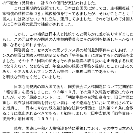
の弔慰金（見舞金）、計６００億円が支払われました。

　　　これは画期的な政策でした。日本は自国民に対しては、主権回復後「
家補償の精神に基づき」戦後補償を行ってきましたが、それがことごとく「
国人」には及ばないように立法、運用してきました。それがはじめて外国人
人に日本政府の意思で補償がされました。

　　　しかし、この補償は日本人と比較すると明らかに差がありすぎました
もし、この元日本兵が国連の人権規約委員会にその差別を提訴したらかなり
題になるかも知れません。

　　　同委員会は、セネガルの元フランス兵の補償差別事件をとりあげ、フ
ンスの措置は国際人権規約Ｂ２６条の「平等条項」に違反するとの結論を出
ました。その中で「国籍の変更はそれ自体別異の取り扱いを正当化する根拠
はなりえない。なぜならば、年金支給の根拠は軍務を提供したことにあるの
あり、セネガル人もフランス人も提供した軍務は同じであるから」

と明快な判断をくだしていました。

　　　日本も同規約の加入国であり、同委員会に人権問題について定期的に
「報告書」を提出しました。９３年１０月、その第３次報告が審査に付され
したが、その「最終コメント」は、「朝鮮半島や台湾出身者で、旧日本軍に
事し、現在は日本国籍を持たない者は、その恩給などにおいて差別されてい
と指摘し、「日本に今なお残る差別的な法律や慣習は、規約第２６条に合致
るように廃止されるべきである」と勧告しました（田中宏他著「戦争責任・
後責任」朝日選書、１９９４）。

　　　現在、国連は平和と人権擁護を特に重視しており、その中で日本の人