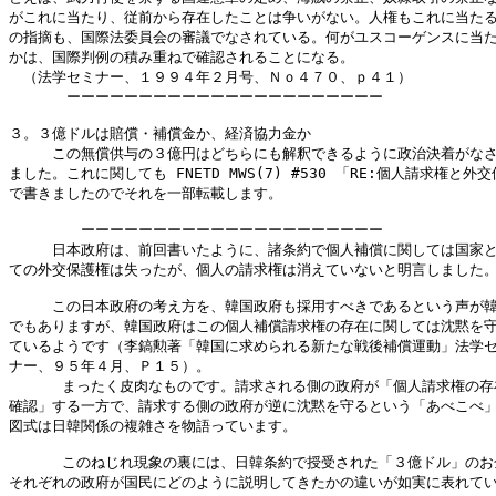
がこれに当たり、従前から存在したことは争いがない。人権もこれに当たる
の指摘も、国際法委員会の審議でなされている。何がユスコーゲンスに当た
かは、国際判例の積み重ねで確認されることになる。

　（法学セミナー、１９９４年２月号、Ｎｏ４７０、ｐ４１）

　　　　ーーーーーーーーーーーーーーーーーーーーーー

３。３億ドルは賠償・補償金か、経済協力金か

　　　この無償供与の３億円はどちらにも解釈できるように政治決着がなさ
ました。これに関しても FNETD MWS(7) #530 「RE:個人請求権と外交
で書きましたのでそれを一部転載します。

　　　　　ーーーーーーーーーーーーーーーーーーーーー

　　　日本政府は、前回書いたように、諸条約で個人補償に関しては国家と
ての外交保護権は失ったが、個人の請求権は消えていないと明言しました。
　　　この日本政府の考え方を、韓国政府も採用すべきであるという声が韓
でもありますが、韓国政府はこの個人補償請求権の存在に関しては沈黙を守
ているようです（李鎬勲著「韓国に求められる新たな戦後補償運動」法学セ
ナー、９５年４月、Ｐ１５）。

      まったく皮肉なものです。請求される側の政府が「個人請求権の存
確認」する一方で、請求する側の政府が逆に沈黙を守るという「あべこべ」
図式は日韓関係の複雑さを物語っています。

      このねじれ現象の裏には、日韓条約で授受された「３億ドル」のお
それぞれの政府が国民にどのように説明してきたかの違いが如実に表れてい