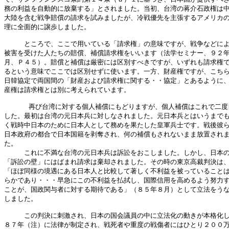
務の利益を自動的に放棄する」とされました。当初、台湾の蒋介石政権は中
大陸を含む戦争賠償の請求を試みましたが、冷戦優先を主張するアメリカの
理に全面的に譲歩しました。

　　　ところで、ここで用いている「請求権」の意味ですが、戦争などによ
被害を受けた人たちの賠償、補償請求権をいいます（法学セミナー、９２年
月、Ｐ４５）。賠償と補償は厳密には区別すべきですが、いずれも請求権で
るという意味でここでは区別せずに使います。一方、財産権ですが、こちら
日韓協定で両国間の「財産および請求権に関する・・協定」とあるように、
産権は請求権とは別に考えられています。

      再び台湾に対する個人補償にもどりますが、個人補償はこれで二度
した。最初は台湾の元日本兵に対しなされました。元日本兵とはいうまでも
く戦時中日本のために日本人として務めを果たした皇軍兵士です。戦後彼ら
日本政府の都合で日本国籍を剥奪され、何の補償もされないまま放置されま
た。

　　　これに不満な台湾の元日本兵は訴訟をおこしました。しかし、日本の
「訴訟の壁」にはばまれ請求は棄却されました。その時の東京高裁判決は、
「ほぼ同様の境遇にある日本人と比較して著しく不利益を被っていることは
らかであり・・・早急にこの不利益を払拭し、国際信用を高めるよう努力す
ことが、国政関与者に対する期待である」（８５年８月）として立法をうな
しました。

　　　この判決に刺激され、日本の国会議員の中に立法化の動きが本格化し
８７年（注）に法律が制定され、戦死者や重度の戦傷者にはひとり２００万