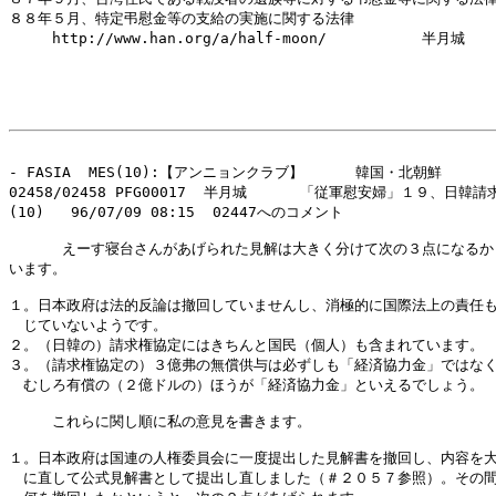
８８年５月、特定弔慰金等の支給の実施に関する法律

　　　http://www.han.org/a/half-moon/　　　　 　　半月城

- FASIA  MES(10):【アンニョンクラブ】　　　 韓国・北朝鮮 

02458/02458 PFG00017  半月城      「従軍慰安婦」１９、日韓請
(10)   96/07/09 08:15  02447へのコメント

      えーす寝台さんがあげられた見解は大きく分けて次の３点になるか
います。

１。日本政府は法的反論は撤回していませんし、消極的に国際法上の責任も
　じていないようです。

２。（日韓の）請求権協定にはきちんと国民（個人）も含まれています。

３。（請求権協定の）３億弗の無償供与は必ずしも「経済協力金」ではなく
　むしろ有償の（２億ドルの）ほうが「経済協力金」といえるでしょう。

　　　これらに関し順に私の意見を書きます。

１。日本政府は国連の人権委員会に一度提出した見解書を撤回し、内容を大
　に直して公式見解書として提出し直しました（＃２０５７参照）。その間