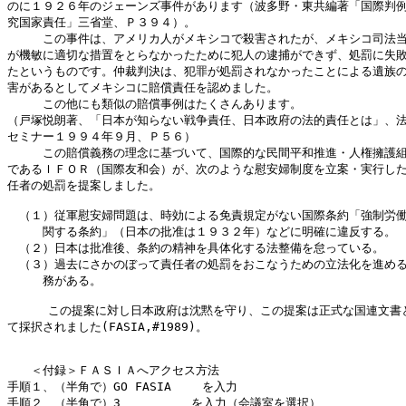
のに１９２６年のジェーンズ事件があります（波多野・東共編著「国際判例
究国家責任」三省堂、Ｐ３９４）。

　　　この事件は、アメリカ人がメキシコで殺害されたが、メキシコ司法当
が機敏に適切な措置をとらなかったために犯人の逮捕ができず、処罰に失敗
たというものです。仲裁判決は、犯罪が処罰されなかったことによる遺族の
害があるとしてメキシコに賠償責任を認めました。

　　　この他にも類似の賠償事例はたくさんあります。

（戸塚悦朗著、「日本が知らない戦争責任、日本政府の法的責任とは」、法
セミナー１９９４年９月、Ｐ５６）

　　　この賠償義務の理念に基づいて、国際的な民間平和推進・人権擁護組
であるＩＦＯＲ（国際友和会）が、次のような慰安婦制度を立案・実行した
任者の処罰を提案しました。

　（１）従軍慰安婦問題は、時効による免責規定がない国際条約「強制労働
　　　関する条約」（日本の批准は１９３２年）などに明確に違反する。

　（２）日本は批准後、条約の精神を具体化する法整備を怠っている。

　（３）過去にさかのぼって責任者の処罰をおこなうための立法化を進める
　　　務がある。　　　

    　この提案に対し日本政府は沈黙を守り、この提案は正式な国連文書と
て採択されました(FASIA,#1989)。

　　＜付録＞ＦＡＳＩＡへアクセス方法

手順１、（半角で）GO FASIA 　　を入力

手順２、（半角で）3　　　　　　を入力（会議室を選択）
