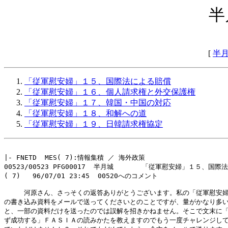
半
[
半
「従軍慰安婦」１５、国際法による賠償
「従軍慰安婦」１６、個人請求権と外交保護権
「従軍慰安婦」１７、韓国・中国の対応
「従軍慰安婦」１８、和解への道
「従軍慰安婦」１９、日韓請求権協定
|- FNETD  MES( 7):情報集積 ／ 海外政策 

00523/00523 PFG00017  半月城       「従軍慰安婦」１５、国際
( 7)   96/07/01 23:45  00520へのコメント

　　　河原さん、さっそくの返答ありがとうございます。私の「従軍慰安婦
の書き込み資料をメールで送ってくださいとのことですが、量がかなり多い
と、一部の資料だけを送ったのでは誤解を招きかねません。そこで文末に「
ず成功する」ＦＡＳＩＡの読みかたを教えますのでもう一度チャレンジして