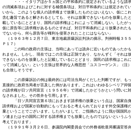
　　　・・・イタリアほか５ヵ国との平和条約に規定されているような請求
の消滅条項およびこれに対する補償条項は、対日平和条約には規定されてい
いから、このような個人の請求権まで放棄したものとはいえない。仮にこれ
含む趣旨であると解されるとしても、それは放棄できないものを放棄したと
載しているにとどまり、国民の請求権はこれによって消滅しない。したがっ
仮に原告等に請求権があるものとすれば、対日平和条約により放棄されたも
でないから、何ら原告等が権利を侵害されたことにはならない」

　（１９６３年１２月７日、東京地裁原爆訴訟判決の摘示。判例時報３５５
Ｐ１７）

　　　この時の政府の主張は、当時にあっては詭弁に近いものであったかも
れません。しかし、現在ではこの主張は正鵠であり、なかんずく「それは放
できないものを放棄したと記載しているにとどまり、国民の請求権はこれに
って消滅しない」という主張は世界的な人権思想「ユスコーゲンス」（注）
も合致しそうです。

　　　この原爆訴訟の例は最終的には司法当局がくだした判断ですが、もっ
直接的に政府当局者が言及した例があります。これはいわゆるシベリア抑留
の請求権が日ソ共同宣言（１９５６年）で消滅したかどうかという問いに対
なされました。その答弁を引用します。

　　　「日ソ共同宣言第６項におきます請求権の放棄という点は、国家自身
請求権および国家が自動的にもっておると考えられております外交保護権の
棄ということでございます。したがいまして、ご指摘のように我が国国民か
ソ連またはその国民に対する請求権までも放棄したものではないというふう
考えております」

　（１９９１年３月２６日、参議院内閣委員会での外務省欧亜局審議官答弁