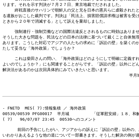
ります。それを示す判決が７月２７日、東京地裁でだされました。

　　　終戦直後のサハリンで朝鮮人の父と兄を日本の憲兵らに虐殺されたと
る遺族がおこした裁判です。判決は「民法上、損害賠償請求権は被害を受け
ときから２０年で消滅する」として訴えを棄却しました。

　　　強制連行・強制労働などの国際法違反とされるものに時効はありませ
そうした大きな問題を、民法などの日本の法律に基づいて裁くこと自体無理
あります。こうした対応でアジアの人たちの求めに「訴訟の壁」を築くのが
たして妥当な「海外政策」でしょうか？

　　　これは柴田さんの問い、「海外政策はどのようにして明確に定義すれ
よいのでしょうか？」にも関連することがらです。「訴訟の壁」以外にどん
解決法があるのかは次回具体的にみていきたいと思います。

                                                   半月城
- FNETD  MES( 7):情報集積 ／ 海外政策

00539/00539 PFG00017  半月城      　　「従軍慰安婦」１８、和
( 7)   96/07/07 23:45  00530へのコメント

      前回の予告にしたがい、アジアからの訴えに「訴訟の壁」以外の、
いわかりあえるような他の道について一部書きます。そうした解決の例が過