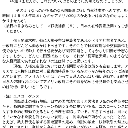
　　>>通りませんが、これについてはどのようにお考えなのでしょうか。

      そのようなものがあるのなら国際法に従い当然請求すべきです。相
韓国（１９４８年建国）なのかアメリカ軍なのかあるいは両方なのかはよく
かりませんが。

（後日の書き込みとして、＜戦後補償（５）、日本の在韓資産放棄＞をご参
　ください）

　　　個人的請求権、特に人権侵害は被爆者であれシベリア抑留者であれ、
手政府にどんどん働きかけるべきです。そのことで日本政府は外交保護権を
使できないので独力で行う必要があり実際問題としてはかなり困難が予想さ
ます。しかし、どんなに困難であっても、それが「従軍慰安婦」のような悲
な人権問題であればそれなりの道は開けると思います。

　　　現在、人権先進国においては人権問題が外交政策をも左右します。ア
リカでは人権抑圧国に対し最恵国待遇を与えるかどうかが毎年のように議論
れています。アメリカといえば、かって日系人のねばり強い運動で、戦時中
日系人強制収容についてアメリカ政府にその非を認めさせ見舞金を支給させ
のは記憶に新しいところです。

（注）ユスコーゲンス

　　　国際法上の強行規範。日本の国内法で言うと民法９０条の公序良俗に
たる。条約法に関するウィーン条約５３条に規定がある。ユスコーゲンスに
反する条約が無効であるという法理を確認している。注意すべきは、同上が
う「いかなる逸脱も許されない規範」は、同条約成立前からあったことだ。
とえば、武力行使を禁ずる国連憲章の定め、海賊の禁止、奴隷取引の禁止な
がこれに当たり、従前から存在したことは争いがない。人権もこれに当たる