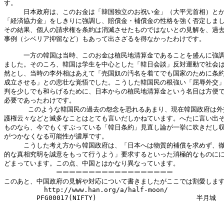
す。

　　　日本政府は、このお金は「韓国独立のお祝い金」（大平元首相）とか
「経済協力金」をしきりに強調し、賠償金・補償金の性格を強く否定しまし
その結果、個人の請求権を条約は消滅させたものではないとの見解を、過去
事例（シベリア抑留など）もあって出さざるを得なかったわけです。

　　　一方の韓国は当時、このお金は植民地清算金であることを盛んに強調
ました。そのころ、韓国は学生を中心とした「韓日会談」反対運動で社会は
然とし、当時の李外相はあえて「売国奴の汚名を着てでも国家のために条約
成立させる」との悲壮な覚悟でした。こうした韓国民の根強い「屈辱外交」
判を少しでも和らげるために、日本からの植民地清算金という名目は方便で
必要であったわけです。

      このような韓国民の過去の怨念を恐れるあまり、現在韓国政府は外
護権云々などと滅多なことはとても言いだしかねています。へたに言い出そ
ものなら、今でもくすぶっている「韓日条約」見直し論が一挙に吹きだし収
がつかなくなる可能性が濃厚です。

　　　こうした考え方から韓国政府は、「日本へは物質的補償を求めず、徹
的な真相究明を誠意をもって行うよう」要求するといった消極的なものにに
どまっています。この点、中国とはかなり異なっています。

             ーーーーーーーーーーーーーーーーーー

このあと、中国政府の見解や対応について書きましたがここでは割愛します
          http://www.han.org/a/half-moon/

　　　　　PFG00017(NIFTY)                         半月城
