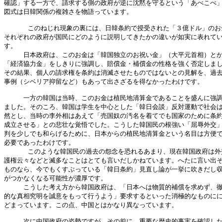
確認」する一方で、請求する側の政府が逆に沈黙を守るという「あべこべ」
図式は日韓関係の複雑さを物語っています。

      このねじれ現象の裏には、日韓条約で授受された「３億ドル」のお
それぞれの政府が国民にどのように説明してきたかの違いが如実に表れてい
す。

　　　日本政府は、このお金は「韓国独立のお祝い金」（大平元首相）とか
「経済協力金」をしきりに強調し、賠償金・補償金の性格を強く否定しまし
その結果、個人の請求権を条約は消滅させたものではないとの見解を、過去
事例（シベリア抑留など）もあって出さざるを得なかったわけです。

　　　一方の韓国は当時、このお金は植民地清算金であることを盛んに強調
ました。そのころ、韓国は学生を中心とした「韓日会談」反対運動で社会は
然とし、当時の李外相はあえて「売国奴の汚名を着てでも国家のために条約
成立させる」との悲壮な覚悟でした。こうした韓国民の根強い「屈辱外交」
判を少しでも和らげるために、日本からの植民地清算金という名目は方便で
必要であったわけです。

      このような韓国民の過去の怨念を恐れるあまり、現在韓国政府は外
護権云々などと滅多なことはとても言いだしかねています。へたに言い出そ
ものなら、今でもくすぶっている「韓日条約」見直し論が一挙に吹きだし収
がつかなくなる可能性が濃厚です。

　　　こうした考え方から韓国政府は、「日本へは物質的補償を求めず、徹
的な真相究明を誠意をもって行うよう」要求するといった消極的なものにに
どまっています。この点、中国とはかなり異なっています。

　　　次に中国政府の姿勢ですが、その前に、重要な歴史的事実を確認した