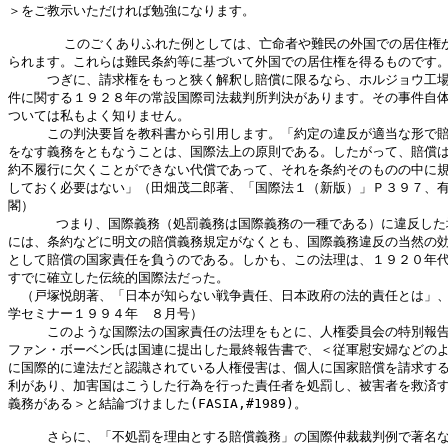
＞をご教示いただければ勉強になります。

       このごくありふれた例としては、亡命者や難民の外国での居住権が
られます。これらは難民条約等に基づいて外国での居住権を得るものです。
　　　つぎに、請求権をもっと狭く解釈し賠償に限るなら、ホルジョウ工場
件に関する１９２８年の常設国際司法裁判所判決があります。その事件自体
ついては私もよく知りません。

　　　この判決要旨を教科書から引用します。「約定の違反が適当な形で賠
をなす義務をともなうことは、国際法上の原則である。したがって、賠償は
約不履行に欠くことができない代償であって、それを条約そのものの中に規
しておく必要はない」（田畑茂二郎著、「国際法１（新版）」Ｐ３９７、有
閣）

      つまり、国際義務（処罰義務は国際義務の一種である）に違反した
には、条約などに明文の賠償義務規定がなくとも、国際義務違反の当然の効
として賠償の国家責任を負うのである。しかも、この法理は、１９２０年代
すでに確立した伝統的国際法だった。

　（戸塚悦朗著、「日本が知らない戦争責任、日本政府の法的責任とは」、
学セミナー１９９４年　８月号）

　　　このような国際法の国家責任の法理をもとに、人権委員会の特別報告
ファン・ボーベン氏は国連に提出した最終報告書で、＜従軍慰安婦などのよ
に国際的に違法だと認識されている人権侵害は、個人に国家賠償を請求する
利があり、加害国はこうした行為を行った責任者を処罰し、被害者を救済す
義務がある＞と結論づけました(FASIA,#1989)。

　　　さらに、「不処罰を理由とする賠償義務」の国際仲裁裁判例で著名な