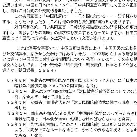
と思います。中国と日本は１９７２年、日中共同宣言を調印して国交を正常
し、同時に日台間の外交関係を断絶しました。

　　　この共同宣言で「中国政府は・・・日本国に対する・・・請求権を放
する」とうたいましたが、これは他の条約と決定的に違う所があります。

　　　対日平和条約、日ソ共同宣言、日韓請求権協定などの請求権の条項は
ずれも「国およびその国民」の請求権を放棄するとなっていますが、日中共
宣言には「国民の請求権」を放棄するという文言がありません。

      これは重要な事実です。中国政府は宣言により「中国国民の請求権
び外交保護権」を放棄したわけではありません。この立場から中国政府は韓
とは違って中国国民に対する補償問題について発言しています。その主な動
は次のとおりです。（田中宏他著「戦争責任・戦後責任、日本とドイツはど
違うか」朝日選書、１９９４）

　８７年８月　湖北省の中国公民が全国人民代表大会（全人代）に「日本の
　　　略戦争の賠償問題についての公開書簡」を送付

  ９１年３月　北京の大学講師童増氏が「対日被害賠償問題についての公開
　　　簡」を全人代に向けて用意した

　９２年３月　安徽省、貴州省代表が「対日民間賠償請求に関する議案」を
　　　出した

  ９２年３月　銭其森外相が記者会見で「中国侵略戦争によってもたらされ
　　　複雑な問題は、日本側が適当に処理しなければならない」と発言。

　９２年９月　呉学謙副首相は「このこと（民間賠償）は政府とは別のこと
　　　ある。民間が正常なルートを通じて、かれらの要求を訴えることも正
　　　である」と発言。
