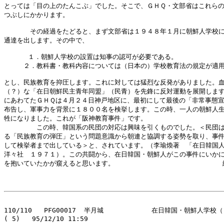
とっては「目の上のたんこぶ」でした。そこで、ＧＨＱ・文部省はこれらの
つぶしにかかります。

　　　　その経過をたどると、まず文部省は１９４８年１月に朝鮮人学校に
通達を出します。その中で、

      １．朝鮮人学校の設置は知事の認可が必要である。

　　　２．教科書・教科内容については（日本の）学校教育法の規定が適用
とし、民族教育を抑圧します。これに対しては猛烈な反発がありました。血
（？）な「在日朝鮮民主青年同盟」（民青）を先鋒に反対運動を展開します
にあわてたＧＨＱは４月２４日神戸地区に、最初にして最後の「非常事態宣
布告し、軍事力を背景に１８００名を検挙します。この時、一人の朝鮮人生
牲になりました。これが「阪神教育事件」です。

　　　　　この時、韓国系の民団の対応は興味を引くものでした。＜民団は
る「民族教育の弾圧」という問題意識から朝連と協調する姿勢を取り、事件
して検挙者まで出している＞と、されています。（李瑜煥著　「在日韓国人
洋々社　１９７１）。この共闘から、在日韓国・朝鮮人がこの事件にいかに
を抱いていたかが窺えると思います。                           
110/110   PFG00017  半月城            在日韓国・朝鮮人学
( 5)   95/12/10 11:59
