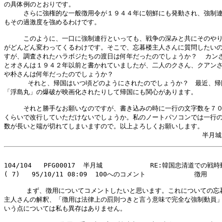
の具体例のとおりです。

　　　さらに強権的な一般徴用令が１９４４年に朝鮮にも発動され、強制連
もその過激度を強めるわけです。

　　　このように、一口に強制連行といっても、戦争の深みと共にそのやり
がどんどん変わってくるわけです。そこで、忘暮楼主人さんに質問したいの
すが、調査されたハラボジたちの渡日は何年だったのでしょうか？  カンさ
とオさんは１９４２年以前と書かれていましたが、二人のクさん、クアンさ
や朴さんは何年だったのでしょうか？

      それと、帰国はいつ頃どのようにされたのでしょうか？　最近、帰
「浮島丸」の爆破が映画化されたりして帰国にも関心があります。

　　　それと勝手なお願いなのですが、書き込みの時に一行の文字数を７０
くらいで改行していただけないでしょうか。私のノートパソコンでは一行の
数が長いと端が切れてしまいますので。以上よろしくお願いします。

104/104   PFG00017  半月城            RE:韓国忠清道での
( 7)   95/10/11 08:09  100へのコメント         　　徴用

    　まず、徴用についてコメントしたいと思います。これについての忘暮
主人さんの解釈、「徴用は法律上の罰則つきと言う意味で完全な強制動員」
いう点については私も異存はありません。
