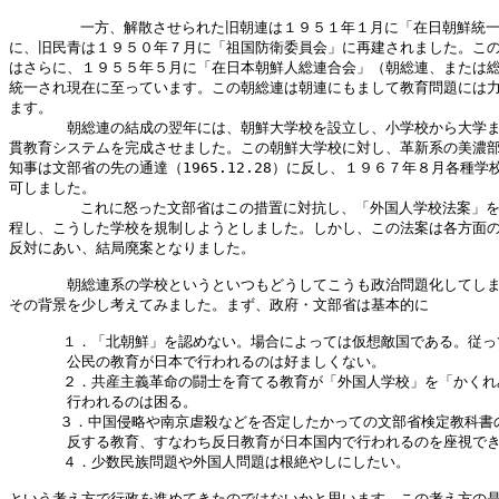
        一方、解散させられた旧朝連は１９５１年１月に「在日朝鮮統一
に、旧民青は１９５０年７月に「祖国防衛委員会」に再建されました。この
はさらに、１９５５年５月に「在日本朝鮮人総連合会」（朝総連、または総
統一され現在に至っています。この朝総連は朝連にもまして教育問題には力
ます。

　　　　朝総連の結成の翌年には、朝鮮大学校を設立し、小学校から大学ま
貫教育システムを完成させました。この朝鮮大学校に対し、革新系の美濃部
知事は文部省の先の通達（1965.12.28）に反し、１９６７年８月各種学校
可しました。

        これに怒った文部省はこの措置に対抗し、「外国人学校法案」を
程し、こうした学校を規制しようとしました。しかし、この法案は各方面の
反対にあい、結局廃案となりました。

　　　　朝総連系の学校というといつもどうしてこうも政治問題化してしま
その背景を少し考えてみました。まず、政府・文部省は基本的に

      １．「北朝鮮」を認めない。場合によっては仮想敵国である。従っ
　　　　公民の教育が日本で行われるのは好ましくない。

      ２．共産主義革命の闘士を育てる教育が「外国人学校」を「かくれ
　　　　行われるのは困る。

　    ３．中国侵略や南京虐殺などを否定したかっての文部省検定教科書の
　　　　反する教育、すなわち反日教育が日本国内で行われるのを座視でき
      ４．少数民族問題や外国人問題は根絶やしにしたい。

という考え方で行政を進めてきたのではないかと思います。この考え方の是