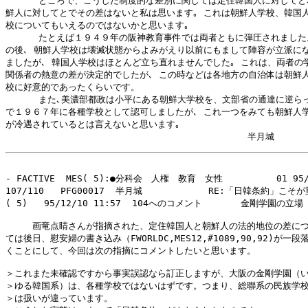
      ところで、こうした制度的な差別に関しては定住韓国人に対してと､
鮮人に対してとでその差はないと私は思います｡ これは朝鮮人学校、韓国人
校についてもいえるのではないかと思います｡

      たとえば１９４９年の阪神教育事件では両者ともに弾圧されました
の後､ 朝鮮人学校は壊滅状態からよみがえり以前にもまして陣容が立派にな
ましたが､ 韓国人学校はほとんど立ち直れませんでした｡ これは、両者の学
関係者の熱意の差が決定的でしたが､ この時などは各地方の自治体は朝鮮人
校に好意的であったくらいです。

      また､美濃部都政は小平にある朝鮮大学校を、文部省の通達に逆らっ
で１９６７年に各種学校として認可しましたが､ これ一つをみても朝鮮人学
が冷遇されているとは言えないと思います｡

- FACTIVE  MES( 5):●分科会　人権　教育　女性　　　　　　01 95/1
107/110   PFG00017  半月城            RE:「日韓条約」こそ
( 5)   95/12/10 11:57  104へのコメント       金剛学園の立場

　　　画竜点睛さんが指摘された、定住韓国人と朝鮮人の法的地位の差につ
ては後日、慰安婦の書き込み（FWORLDC,MES12,#1089,90,92)が一段
くことにして、今回は次の指摘にコメントしたいと思います。

＞これまた未確認ですから事実誤認なら訂正しますが、大阪の金剛学園（い
＞ゆる韓国系）は、各種学校ではないはずです。つまり、総聯系の民族学校
＞は扱いが違っています。
