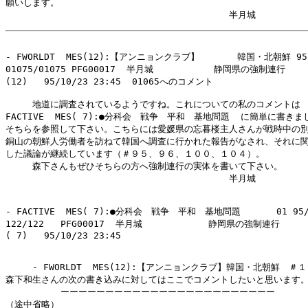
願いします。

- FWORLDT  MES(12):【アンニョンクラブ】　　　  韓国・北朝鮮 95/1
01075/01075 PFG00017  半月城           静岡県の強制連行

(12)   95/10/23 23:45  01065へのコメント

　　　地道に調査されているようですね。これについての私のコメントは

FACTIVE  MES( 7):●分科会　戦争　平和　基地問題  に簡単に書きま
そちらを参照して下さい。こちらには愛媛県の忘暮楼主人さんが戦時中の別
銅山の朝鮮人労働者を訪ねて韓国へ調査に行かれた報告がなされ、それに関
した議論が継続しています（＃９５、９６、１００、１０４）。

　　　森下さんもぜひそちらの方へ強制連行の実体を書いて下さい。

　　　　　　　　　　　　　　　　　　　　　　　　　半月城

- FACTIVE  MES( 7):●分科会　戦争　平和　基地問題　　　　01 95/1
122/122   PFG00017  半月城            静岡県の強制連行

( 7)   95/10/23 23:45

　　　- FWORLDT  MES(12):【アンニョンクラブ】韓国・北朝鮮　＃
森下和生さんの次の書き込みに対してはここでコメントしたいと思います。
          ーーーーーーーーーーーーーーーーーーーーーーーー

（途中省略）
