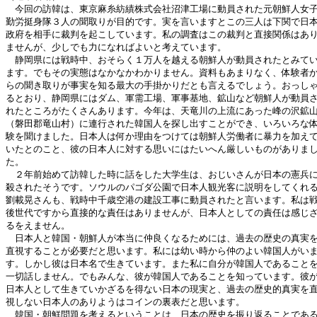
　今回の訪韓は、東京麻糸紡績株式会社沼津工場に動員された元朝鮮人女子
勤労挺身隊３人の聞取りが目的です。実を言いますとこの三人は下関で日本
政府を相手に裁判を起こしています。私の調査はこの裁判と直接関係はあり
ませんが、少しでも力になればよいと考えています。

　静岡県には戦時中、おそらく１万人を越える朝鮮人が動員されたとみてい
ます。でもその実態はなかなかわかりません。資料もあまりなく、体験者か
らの聞き取りが事実を知る最大の手掛かりだとも言えるでしょう。おっしゃ
るとおり、静岡県にはダム、軍需工場、軍事基地、鉱山など朝鮮人が動員さ
れたところがたくさんあります。今年は、天竜川の上流にあった峰の沢鉱山
（磐田郡竜山村）に連行された韓国人を探し出すことができ、いろいろな体
験を聞けました。日本人は何か理由をつけては朝鮮人労働者に暴力を加えて
いたとのこと、彼の日本人に対する思いにはたいへん厳しいものがありまし
た。

　２年前始めて訪韓した時に話をした大学生は、おじいさんが日本の憲兵に
殺されたそうです。ソウルのパゴダ公園で日本人観光客に説明をしてくれる
劉載晃さんも、戦時中千歳空港の建設工事に動員されたと言います。私は戦
後世代ですから直接的な責任はありませんが、日本人としての責任は感じざ
るをえません。

　日本人と韓国・朝鮮人が本当に仲良くなるためには、過去の歴史の真実を
直視することが必要だと思います。私には幼い時から仲のよい韓国人がいま
す。しかし彼は日本名で生きています。また私に自分が韓国人であることを
一切話しません。でもみんな、彼が韓国人であることを知っています。彼が
日本人として生きていかざるを得ない日本の現実と、過去の歴史的真実を直
視しない日本人のありようはコインの裏表だと思います。

　韓国・朝鮮問題を考えるということは、日本の歴史を振り返ることである