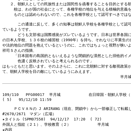
　　２、朝鮮人としての民族性または国民性を函養することを目的とする朝
　　　校は、わが国の社会にとって、各種学校の地位を与える積極的意義を
　　　ものとは認められないので、これを各種学校として認可すべきではな
　　　　この通達に反して、多くの知事は朝鮮人学校を各種学校として認可
ているようです。

　　　　どうも文部省は国際感覚がズレているようです。日本は世界各国に
の日本人学校、１３６校の補習校（1990年）を持ち、それなりに卒業生の進
や法的地位の問題を抱えているというのに、これではちょっと視野が狭いよ
祥司Ｓさんの指摘、

　　　「日本固有の島国的ともいえるような閉鎖的な漠然とした排他的イメ
　　　　色濃く反映されていると考えられるのです」

はもっともだと思います。その上さらに、これに北朝鮮に対する敵視政策が
て、朝鮮人学校を目の敵にしているようにみえます。

109/110   PFG00017  半月城            在日韓国・朝鮮人学
( 5)   95/12/10 11:59

　　　ＰＣＶＡＮの J ARIRANG（現在、閉鎖中）から一部修正して転載し
#2670/2671　マダン（広場）

★タイトル (SPM07550)  94/12/17  17:20  ( 72)

外国人と指紋（２１）、学校教育（２）　　　　　　　半月城

★内容
