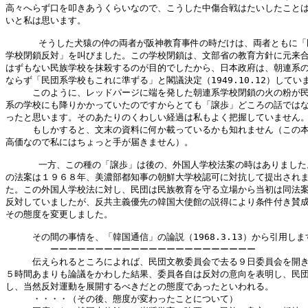
高々へらず口を叩きあうくらいなので、こうした中傷合戦はたいしたことは
いと私は思います。

      そうした犬猿の仲の両者が阪神教育事件の時だけは、両者ともに「
学校閉鎖反対」を叫びました。この学校閉鎖は、文部省の教育方針に元来合
はずもない民族学校を抹殺するのが目的でしたから、日本政府は、朝連系の
ならず「民団系学校もこれに準ずる」と閣議決定（1949.10.12）していま
　　　このように、レッドパージに端を発した朝連系学校閉鎖の火の粉が民
系の学校にも降りかかっていたのですからとても「譲歩」どころの話ではな
ったと思います。そのあたりのくわしい経過は私もよく把握していません。
　　　もしかすると、文末の資料に何か載っているかも知れません（この本
高価なので私にはちょっと手が届きません）。

      一方、この種の「譲歩」は後の、外国人学校法案の時はありました
の法案は１９６８年、美濃部都知事の朝鮮大学校認可に対抗して提出されま
た。この外国人学校法に対し、民団は民族教育を守る立場から当初は同法案
反対していましたが、反共主義優先の韓国大使館の説得により条件付き賛成
その態度を変更しました。

　　　その間の事情を、「韓国通信」の論説（1968.3.13）から引用します
　　　　　ーーーーーーーーーーーーーーーーーーーーーーー

　　　伝えられるところによれば、民団文教委員会で去る９日委員会を開き
５時間あまりも論議をかわした結果、委員各自は反対の意向を表明し、民団
し、当然反対運動を展開するべきだとの態度であったといわれる。

　　　・・・・（その後、態度が変わったことについて）
