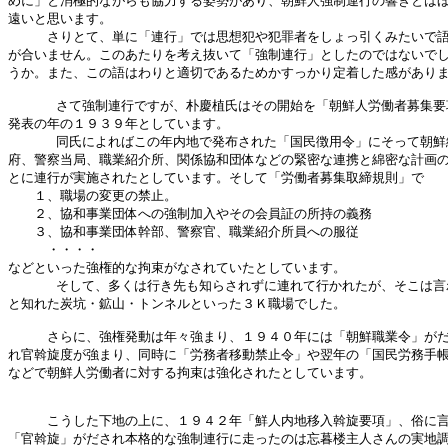
めに」と消極的ながらも協力する姿勢があり、朝鮮人強制連行の響きとはほ
遠いと思います。

　　　さりとて、単に「連行」では思想犯や犯罪者をしょっ引くみたいで語
が合いません。このあたりを考え抜いて「強制連行」としたのではないでし
うか。また、この語はわりと適切であるためかすっかり定着した感がありま
      さて強制連行ですが、朴慶植氏はその開始を「朝鮮人労働者募集要
発表の年の１９３９年としています。

      同氏によればこの年内地で発布された「国民徴用令」にそって朝鮮
府、警察当局、職業紹介所、関係協和団体などの緊密な連携と綿密な計画の
とに連行が実施されたとしています。そして「労働者募集取締規則」で

　　１、職場の変更の禁止。

　　２、協和事業団体への強制加入やその会員証の所持の義務

　　３、協和事業団体幹部、警察官、職業紹介所員への服従

　　　・・・・

などといった強権的な拘束がなされていたとしています。

      そして、多くは行き先も知らされずに連れて行かれたが、そこは言
と知れた炭坑・鉱山・トンネルといった３Ｋ職場でした。

　　　さらに、強権発動は年々強まり、１９４０年には「朝鮮職業令」がだ
れ官斡旋度が強まり、同時に「労務者移動禁止令」や翌年の「国民労務手帳
などで朝鮮人労働者に対する拘束は強化されたとしています。

　　　こうした下地の上に、１９４２年「鮮人内地移入斡旋要項」、俗に言
「官斡旋」がだされ本格的な強制連行に走ったのは忘暮楼主人さんの実地調