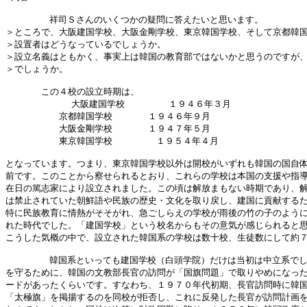
        祥司Ｓさんのいくつかの疑問に答えたいと思います。

＞ところで、大阪建国学校、大阪金剛学校、東京韓国学校、そして京都韓国
＞設置者はどうなっているでしょうか。

＞設立名義はともかく、事実上は韓国の教育部ではないかと思うのですが、
＞でしょうか。

　　　　この４校の設立時期は、

            大阪建国学校        １９４６年３月

　　　　　　京都韓国学校　　　　１９４６年９月

　　　　　　大阪金剛学校　　　　１９４７年５月

　　　　　　東京韓国学校        １９５４年４月

となっています。つまり、東京韓国学校以外は開校がいずれも韓国の国自体
前です。このことから察せられるとおり、これらの学校は本国の支援や指導
在日の篤志家により設立されました。この頃は解放まもない時期であり、解
は禁止されていた朝鮮語や民族の歴史・文化を取り戻し、建国に貢献するた
特に民族教育に情熱がそそがれ、急ごしらえの学校が雨後の竹の子のように
れた時代でした。「建国学校」という校名からもその意気が感じられると思
こうした気概の中で、設立された韓国系の学校は数十校、生徒数にして約７
        韓国系といっても建国学校（白頭学院）だけは当初は中立系でし
を守るために、韓国の文教部長官の訪問が「国旗問題」で取りやめになった
ードがあったくらいです。すなわち、１９７０年代初期、長官訪問時に韓国
「太極旗」を掲揚するのを同校が拒否し、これに反発した長官が訪問計画を