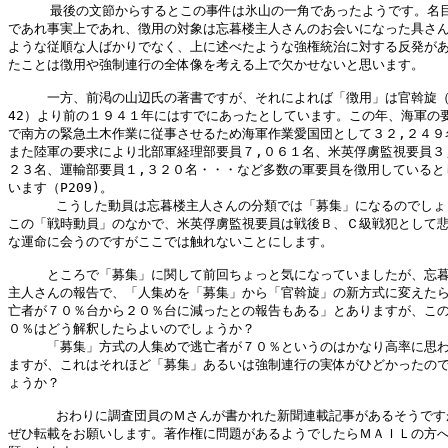
　　  最後の文節からするとこの事件は氷山の一角であったようです。名目
であれ事実上であれ、徴用の対象は忘暮楼主人さんのお会いになった具さん
ような従順な人ばかりでなく、上に述べたような強権統治に対する反発があ
たことは徴用や強制連行の全体像を考える上で欠かせないと思います。

　　　一方、前渇の山辺氏の著書ですが、それによれば「徴用」は官斡旋（1
42）より前の１９４１年にはすでにあったとしています。この年、海軍の要
で南方の緊急土木作業に従事させるため海軍作業愛国団として３２,２４９名
また陸軍の要求により北部軍経理部要員７,０６１名、米英俘虜監視要員３,
２３名、運輸部要員１,３２０名・・・など多数の軍要員を徴用しているとし
います（P209)。

      こうした動員は忘暮楼主人さんの分類では「募集」になるのでしょ
この「戦時動員」のなかで、米英俘虜監視要員は戦後Ｂ、Ｃ級戦犯として悲
な運命に会うのですがここでは触れないことにします。

　　　ところで「募集」に関して前回ちょっと気になっていましたが、忘暮
主人さんの報告で、「人集めを「募集」から「官斡旋」の新方式に変えたら
亡者が７０％台から２０％台に減ったとの報告もある」とありますが、この
０％はどう解釈したらよいのでしょうか？

　　　「募集」方式の人集めで逃亡者が７０％というのはかなり高率に思わ
ますが、これはそれほど「募集」あるいは強制連行の実体がひどかったので
ょうか？

      おわりに調査団員のＭさんが書かれた新聞連載記事があるそうです
ぜひ転載をお願いします。著作権に問題があるようでしたらＭＡＩＬの方へ