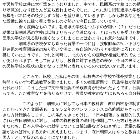
ず民族学校は共に大打撃をこうむりました。中でも、民団系の学校はこの措
り壊滅的になりほとんど立ち直れませんでした。これに対し旧朝連系の学校
危機をバネにその後少しずつ勢いを盛り返していきます。しかも校舎などを
な設備に徐々に建て替え昔をしのぐ勢いで今日に至っています。

　　　　全く皮肉なものです。朝連系の学校をつぶすのが狙い（？）だった
結果は旧朝連系の学校は以前よりもっと立派になり、とばっちりを受けた格
団系の学校が見る影も無くなってしまったとはあまりにも意外な結末です。
　　　　朝連系の学校が立ち直った背景の一つには、接収財産の払い下げな
朝連系の教育関係者の粘り強い交渉に、各自治体がわりと好意的に応じたこ
響していたようです。それと同時に、北の方からの援助が相当効果的であっ
があげられます。そして何よりも、教育に対する熱意の差が、今日の民団と
の民族学校の現状の差となって歴然と表れているのではないかと思います。
        ところで、転校した私はその後、転校先の小学校で課外授業とし
時間くらいずつ民族教育を受けました。多くの都道府県で、民族学校が閉鎖
た代わりに、こうした形で文部省公認の民族教育が行われたようです。公認
っても、ただ教室などを借りるだけで、教員や教材のなどはもちろん自分持
        このように、朝鮮人に対しても日本の教科書、教科内容を強制す
こだわってきた文部省も、１９５２年のサンフランシスコ条約締結をきっか
きな方針転換をします。この条約をきっかけに、「日本国籍」を自動的に失
された在日朝鮮人に対し、日本の義務教育の適用を強制していた方針を改め
すなわち、日本人学校への就学については通知書などを出さずに、児童の親
請があれば許可する方針に変えました。つまり、在日朝鮮人はやっと教育面
国人」として扱われるようになりました。
