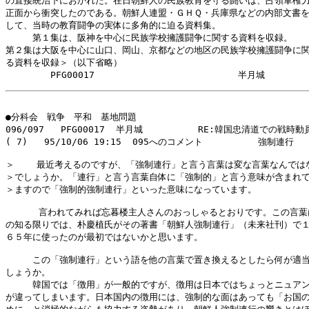
の直接統治下におかれた。在日朝鮮人の民族教育を守る闘いは、占領軍権力
正面から衝突したのである。朝鮮人連盟・ＧＨＱ・兵庫県などの内部文書を
して、当時の教育闘争の実体に多角的に迫る資料集。

　　　第１集は、阪神を中心に民族学校擁護闘争に関する資料を収録。

第２集は大阪を中心に山口、岡山、京都などの地区の民族学校擁護闘争に関
る資料を収録＞（以下省略）

●分科会　戦争　平和　基地問題

096/097   PFG00017  半月城          RE:韓国忠清道での戦時
( 7)   95/10/06 19:15  095へのコメント          強制連行

＞    最近考えるのですが、「強制連行」と言う言葉は変な言葉なんではな
＞でしょうか。「連行」と言う言葉自体に「強制的」と言う意味が含まれて
＞ますので「強制的強制連行」といった意味になっています。

      言われてみれば忘暮楼主人さんのおっしゃるとおりです。この言葉
の知る限りでは、朴慶植氏がその著書「朝鮮人強制連行」（未来社刊）で１
６５年に使ったのが最初ではないかと思います。

　　　この「強制連行」という語を他の言葉で置き換えるとしたら何が適当
しょうか。

　　　韓国では「徴用」が一般的ですが、徴用は日本ではちょっとニュアン
が違ってしまいます。日本国内の徴用には、強制的な面はあっても「お国の