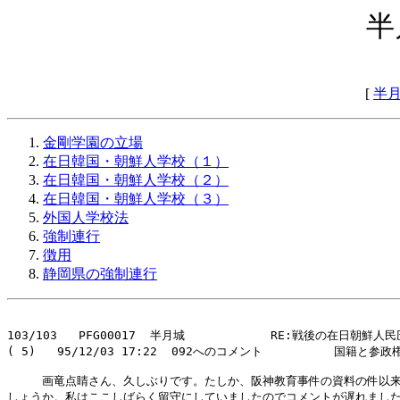
半
[
半
金剛学園の立場
在日韓国・朝鮮人学校（１）
在日韓国・朝鮮人学校（２）
在日韓国・朝鮮人学校（３）
外国人学校法
強制連行
徴用
静岡県の強制連行
103/103   PFG00017  半月城            RE:戦後の在日朝鮮
( 5)   95/12/03 17:22  092へのコメント          国籍と参政権
　　　画竜点睛さん、久しぶりです。たしか、阪神教育事件の資料の件以来
しょうか。私はここしばらく留守にしていましたのでコメントが遅れました