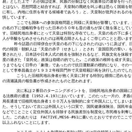
易」とした上で「わが国は従来、民族の分裂はなく民族単位の選挙を行った
とはない。思想問題と結合すれば、天皇制の廃絶を叫ぶ者は恐らく国籍を朝
に有し、内地に住所を有する候補者であろう」と、天皇制が批判されるのを
惧しています。

      ここでも国体への参加資格問題と同様に天皇制が影響しています。
の名の下に侵略戦争を行った日本の５０年も昔の過ちが深く陰を落としてい
す。旧植民地出身者にとって天皇は特別な存在でした。天皇の名の下に多く
人が辛酸をなめさせられたのは画竜点睛さんもよくご存じのことと思います
     昨今話題の日韓併合が天皇の名の下になされたのはいうに及ばず、日
代の韓国・朝鮮人は「天皇の赤子（せきし）」とされ「皇国臣民の誓い」を
要されたり、日本語や日本人式の姓名を強制されるなど、民族文化を抹殺す
度の過ぎた ｢皇民化」政策は怨嗟の的でした｡ この政策の根幹を成す天皇は
うまでもなく日帝の「象徴」であったので抗日運動家の標的になり、その一
として李奉昌義士が１９３２年桜田門外で天皇暗殺計画を決行したのでした
      こうした旧植民地出身者が抱く天皇に対する特別な感情に恐れをな
の清瀬議員の報告書が作成されたものと思われます。

      次に私は２番目のターニングポイントを、旧植民地出身者の国籍に
る法務府の通達 (1952.4.19)においています。このたった一片の、矛盾の
局長通達で旧植民地出身者１００万人を強制的に全て外国人にしてしまいま
た。そうしておいて次には外国人という口実で、国民健康保険法、国民年金
などでことごとく定住外国人を排除する民族差別を制度化し市民権を剥奪し
した。このあたりは　FACTIVE,MES6-#61に書いたとおりですのでここで
以上ふれないことにします。
