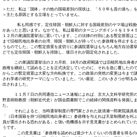
＞ただ、私は「国体」その他の国籍差別の現状は、「５０年も昔の過ち」を
＞主たる原因とする立場をとっていません。

      私も同感です。定住韓国・朝鮮人に対する国籍差別のヤマ場は戦後
かあったと思います｡ なかでも、私は最初のターニングポイントを１９４５
１２月の衆議院選挙法に置いています。この法律の付則にある暫定措置はこ
まで旧植民地出身者の台湾、韓国・朝鮮人が持っていた参政権を停止すると
うものでした。この暫定措置を皮切りに参議院選挙はもちろん地方自治選挙
どでも定住韓国・朝鮮人を排除し、後日それが固定化されました。

　　　この衆議院選挙法の２カ月前、10月の政府閣議では旧植民地出身者の
政権を継続して認めることを正式決定していたのに、それを急に覆したので
からこの暫定措置は大変な方向転換です。この政策の突然の変更は今まで謎
され学者の研究テーマになっていました。つい最近、このいきさつが明るみ
出されました。

　　　１１月７日の共同通信ニュース速報によれば、京大人文科学研究所の
野直樹助教授（朝鮮近代史）が国会図書館でこの経緯の関係資料を発掘しま
た。

　　　それによると、当時選挙制度の専門家とされた故清瀬一郎衆院議員名
「（日本国籍を持つ旧植民地出身者に）参政権を与えれば天皇制廃絶を叫ぶ
員が選出される恐れがある」と強い危機感を示す意見書がまとめられていた
うです。

      この意見書は「参政権を認めれば最少十人ぐらいの当選者を得るの