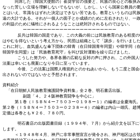
　　　同席した（韓国大使館の）崔奨学官の強要と、民族の良心との板挟み
なった苦しい立場を理解しないでもないが、しかし、いくら国家公務員の要
とはいえ、常識をはずれた決定はできない筈である。教育というものは民族
遠の大計である。それが一個人の面子とか成績のために左右されたり、一政
の利益のために犠牲にされるようなことは絶対許されるものではない。

　　　　　ーーーーーーーーーーーーーーーーーーーーーーー

      反共は韓国の国是であり、この大義の前には民族教育のある程度の
はやむを得ないという考え方から、民団は組織として「譲歩」を行いました
これに対し、血気盛んな傘下団体の韓青（在日韓国青年同盟）や韓学同（在
韓国学生同盟）は「民族教育死守」を叫び反対運動を繰り広げました。

      こうした努力や、各界各層の広範な反対の声に押され、この外国人
法案は幸いにも廃案になり今日に至っています。

      今後、この法案は国際人権規約とのかねあいから、もう二度と国会
出されないのではないかと予想されます。

資料紹介

　「在日朝鮮人民族教育擁護闘争資料集」全２巻、明石書店出版。

　　　　　副題「４。２４阪神教育闘争を中心に」

　　　第１巻（ＩＳＢＮ４ー７５０３ー０１９８ー１）の編者は金慶海氏。
第２巻（ＩＳＢＮ４ー７５０３ー０２３８ー４）の編者は内山一雄氏、趙博
定価は各巻とも￥２６、７８０円。

      明石書店の出版図書目録（１９９４年、７月）から紹介文を以下に
します。

　　　＜１９４８年４月、神戸に非常事態宣言が発令され、神戸地区は占領