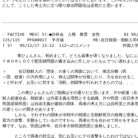
にして、こうした考え方に立つ限り政治問題化は必然だと思います。

- FACTIVE  MES( 5):●分科会　人権　教育　女性　　　　　　01 95/1
115/115   PFG00017  半月城            RE:在日韓国・朝鮮
( 5)   95/12/17 13:12  112へのコメント             外国人
      青ひょんさん、初めまして。どうも返事が遅くなりました。なにぶん
ＦＷＯＲＬＤＣで慰安婦問題の書き込みに忙しかったもんでつい遅れました
＞　　　在日朝鮮人の「歴史」の多くの局面において、南北分断（民

＞団、総連）の力作用により、例えば闘争が分裂したり、力を合わせるこ

＞と叶わず、お互いに対する「消耗」的闘争が行われてきたのでは、、、

      この青ひょんさんのご指摘はその通りだと思います。片や総連（在
鮮人総連合会、朝総連）は共産主義を理想とする組織、片や民団（在日本大
民国居留民団）は自由主義が建前の団体、両者の考え方には自民党と共産党
の差くらいの開きがあります。

　　　しかも、それぞれの団体が冷戦中の韓国と北朝鮮双方の政権と密着し
双方の攻撃、非難をしているのですから、両者が力を合わせて何かをするの
稀です。なお、民団は昨年、在日本大韓民国民団と改称しました。

　　　ところで両者の対立は、別にお互いにテロ攻撃をしたわけではないし