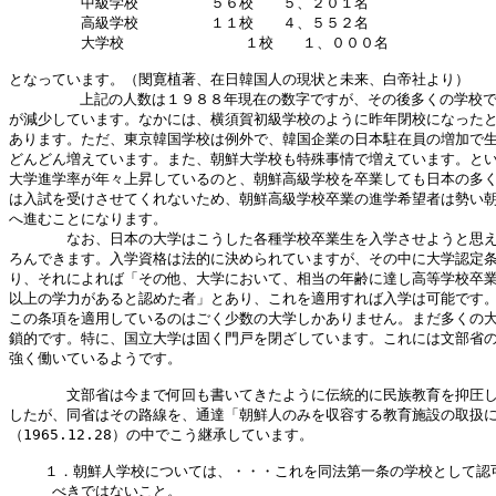
　　　　　中級学校　　　　　５６校　　５、２０１名

　　　　　高級学校　　　　　１１校　　４、５５２名

　　　　　大学校　            １校　　１、０００名

となっています。（閔寛植著、在日韓国人の現状と未来、白帝社より）

        上記の人数は１９８８年現在の数字ですが、その後多くの学校で
が減少しています。なかには、横須賀初級学校のように昨年閉校になったと
あります。ただ、東京韓国学校は例外で、韓国企業の日本駐在員の増加で生
どんどん増えています。また、朝鮮大学校も特殊事情で増えています。とい
大学進学率が年々上昇しているのと、朝鮮高級学校を卒業しても日本の多く
は入試を受けさせてくれないため、朝鮮高級学校卒業の進学希望者は勢い朝
へ進むことになります。

　　　　なお、日本の大学はこうした各種学校卒業生を入学させようと思え
ろんできます。入学資格は法的に決められていますが、その中に大学認定条
り、それによれば「その他、大学において、相当の年齢に達し高等学校卒業
以上の学力があると認めた者」とあり、これを適用すれば入学は可能です。
この条項を適用しているのはごく少数の大学しかありません。まだ多くの大
鎖的です。特に、国立大学は固く門戸を閉ざしています。これには文部省の
強く働いているようです。

　　　　文部省は今まで何回も書いてきたように伝統的に民族教育を抑圧し
したが、同省はその路線を、通達「朝鮮人のみを収容する教育施設の取扱に
（1965.12.28）の中でこう継承しています。

    １．朝鮮人学校については、・・・これを同法第一条の学校として認可
　　　べきではないこと。
