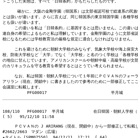
＞こうした実態は、すべて「日韓条約」がもたらしたものです。

      確かに、大阪の金剛学園（韓国系）は文部省認可校で総連系の民族
とは扱いが違います。さらに言えば、同じ韓国系の東京韓国学園（各種学校
とも扱いが違います。

　　　この違いを私は「日韓条約」に基因するとは思いません。この違いは
連自身の希望によるものと私は理解しています。金剛学園のように文部省認
校になるためには学校教育法の厳格な規定に適合しなければなりません。

　　　これを避けるために朝鮮大学校のみならず、気象大学校や海上保安大
校、防衛大学校など「大学」でなく「大学校」と名のつく学校は「各種学校
の地位に甘んじています。アメリカンスクールや朝鮮中級・高級学校が文部
のカリキュラムを守る教育を希望するとはとうてい考えられません。

　　　なお、私は韓国・朝鮮人学校について１年前にＰＣＶＡＮのフォーラ
アリラン（現在、閉鎖中）に書きましたので参考のために一部修正してここ
会議室に転載します。

108/110   PFG00017  半月城            在日韓国・朝鮮人学
( 5)   95/12/10 11:58

　　　ＰＣＶＡＮの J ARIRANG（現在、閉鎖中）から一部修正して転載し
#2662/2663　マダン（広場）

★タイトル (SPM07550)  94/12/11  17:21  ( 64)
