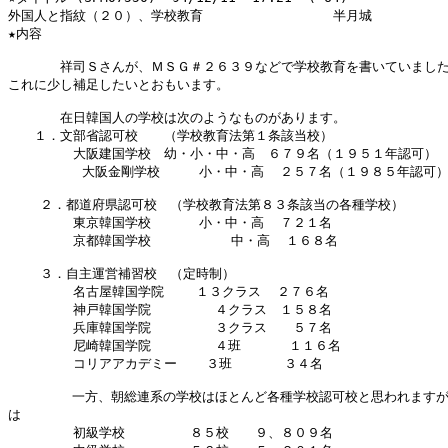
外国人と指紋（２０）、学校教育　　　　　　　　　　半月城

★内容

　　　　祥司Ｓさんが、ＭＳＧ＃２６３９などで学校教育を書いていました
これに少し補足したいとおもいます。

　　　　在日韓国人の学校は次のようなものがあります。

　　１．文部省認可校　　（学校教育法第１条該当校）

　　　　　大阪建国学校　幼・小・中・高　６７９名（１９５１年認可）

　      　大阪金剛学校　　　小・中・高  ２５７名（１９８５年認可）
    ２．都道府県認可校　（学校教育法第８３条該当の各種学校）

　　　　　東京韓国学校      小・中・高  ７２１名

　　　　　京都韓国学校          中・高  １６８名

    ３．自主運営補習校　（定時制）

　　　　　名古屋韓国学院    １３クラス  ２７６名

　　　　　神戸韓国学院        ４クラス　１５８名

　　　　　兵庫韓国学院        ３クラス　　５７名

　　　　　尼崎韓国学院        ４班      １１６名

　　　　　コリアアカデミー　  ３班　　　　３４名

        一方、朝総連系の学校はほとんど各種学校認可校と思われますが
は

　　　　　初級学校　　　　　８５校　　９、８０９名
