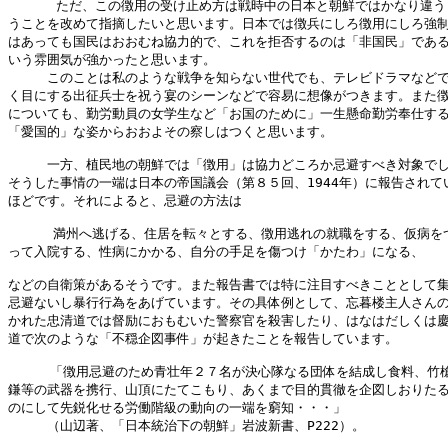
      ただ、この徴用の受け止め方は戦時中の日本と朝鮮ではかなり違う
うことを改めて指摘したいと思います。日本では徴兵にしろ徴用にしろ強制
はあっても国民はおおむね協力的で、これを拒否するのは「非国民」である
いう雰囲気が強かったと思います。

　　　このことは私のような戦争を知らない世代でも、テレビドラマなどで
く目にする出征兵士を祝う宴のシーンなどで容易に想像がつきます。また徴
についても、勤労動員の女学生など「お国のために」一生懸命勤労奉仕する
「愛国的」な姿からおおよその察しはつくと思います。

　　　一方、植民地の朝鮮では「徴用」は協力どころか忌避すべき対象でし
そうした事情の一端は日本の帝国議会（第８５回、1944年）に報告されてい
ほどです。それによると、忌避の方法は

    　満州へ逃げる、住居を転々とする、徴用逃れの就職をする、仮病をつ
って入院する、性病にかかる、自分の手足を傷つけ「かたわ」になる、

などの自衛策があるそうです。また報告書では特に注目すべきこととして集
忌避ないし暴行行為をあげています。その具体例として、忘暮楼主人さんの
かれた忠清道では督励におもむいた警察官を殺害したり、はなはだしくは慶
道で次のような「不穏企図事件」が起きたことを報告しています。

　　  「徴用忌避のため青壮年２７名が決心隊なる団体を結成し食料、竹槍
鎌等の武器を携行、山頂にたてこもり、あくまで目的貫徹を企図しおりたる
のにして先鋭化せる労働階級の動向の一端を窮知・・・」

　　　（山辺著、「日本統治下の朝鮮」岩波新書、P222）。
