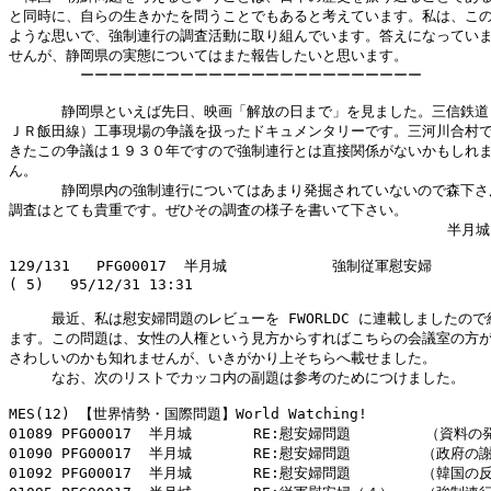
と同時に、自らの生きかたを問うことでもあると考えています。私は、この
ような思いで、強制連行の調査活動に取り組んでいます。答えになっていま
せんが、静岡県の実態についてはまた報告したいと思います。

　　　　　ーーーーーーーーーーーーーーーーーーーーーーーー

      静岡県といえば先日、映画「解放の日まで」を見ました。三信鉄道
ＪＲ飯田線）工事現場の争議を扱ったドキュメンタリーです。三河川合村で
きたこの争議は１９３０年ですので強制連行とは直接関係がないかもしれま
ん。

      静岡県内の強制連行についてはあまり発掘されていないので森下さ
調査はとても貴重です。ぜひその調査の様子を書いて下さい。

                                                  半月城

129/131   PFG00017  半月城            強制従軍慰安婦

( 5)   95/12/31 13:31

　　　最近、私は慰安婦問題のレビューを FWORLDC に連載しましたので
ます。この問題は、女性の人権という見方からすればこちらの会議室の方が
さわしいのかも知れませんが、いきがかり上そちらへ載せました。

　　　なお、次のリストでカッコ内の副題は参考のためにつけました。

MES(12) 【世界情勢・国際問題】World Watching!

01089 PFG00017  半月城       RE:慰安婦問題  　　　　（資料の
01090 PFG00017  半月城       RE:慰安婦問題　　　　　（政府の謝
01092 PFG00017  半月城       RE:慰安婦問題　　　　　（韓国の反