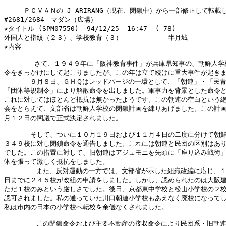
　　　ＰＣＶＡＮの J ARIRANG（現在、閉鎖中）から一部修正して転載し
#2681/2684　マダン（広場）

★タイトル (SPM07550)  94/12/25  16:47  ( 78)

外国人と指紋（２３）、学校教育（３）　　　　　　　半月城

★内容

 　　　　さて、１９４９年に「阪神教育事件」が兵庫県知事の、朝鮮人学校
令をきっかけにして起こりましたが、この年は立て続けに重大事件が起きま
　　　　９月８日、ＧＨＱはレッドパージの一環として、「朝連」・「民青
「団体等規制令」により解散命令を出しました。軍事力を背景とした命令と
これに対してはほとんど抵抗は無かったようです。この朝連の空白という絶
会をとらえて、文部省は朝鮮人学校の閉鎖計画を練りあげました。この計画
月１２日の閣議で正式決定されました。

　　　　そして、ついに１０月１９日および１１月４日の二度に分けて朝鮮
３４９校に対し閉鎖命令を通告しました。これには朝連と民団の区別はあり
でした。この措置に対して、旧朝連はアジュモニを先頭に「座り込み戦術」
体を張って激しく抵抗をしました。

        また、反対運動の一方では、文部省が示した組織改編に応じ、１
日までに２４５校が改組の申請をしました。しかし、認められたのは大阪建
ただ１校のみという厳しさでした。後日、京都東中学校と松山小学校の２校
認可されました。私の通っていた川口朝連小学校もあえなく廃校になってし
私は市内の日本の小学校へ転校を余儀なくされました。

        この閉鎖命令および主要不動産の接収命令により民団系・旧朝連